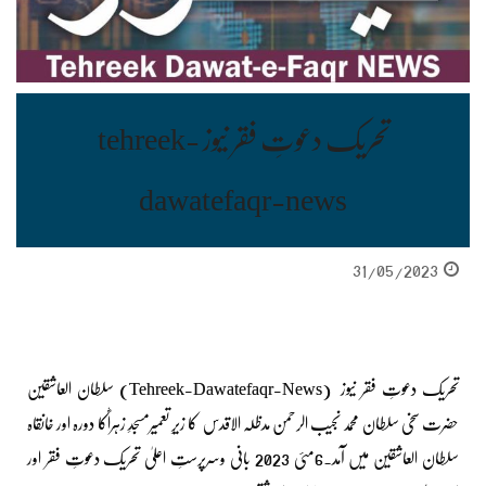
تحریک دعوتِ فقر نیوز tehreek-
dawatefaqr-news
31/05/2023
تحریک دعوتِ فقر نیوز (Tehreek-Dawatefaqr-News) سلطان العاشقین
حضرت سخی سلطان محمد نجیب الرحمن مدظلہ الاقدس کا زیرِ تعمیرمسجدِ زہراؓکا دورہ اور خانقاہ
سلطان العاشقین میں آمد۔6مئی 2023 بانی وسرپرستِ اعلیٰ تحریک دعوتِ فقر اور