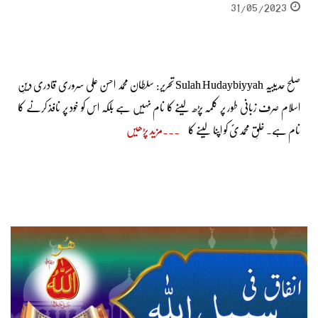
31/05/2023
صلح حدیبیہ Sulah Hudaybiyyah تحریر: سلطان محمد احسن علی سروری قادری دینِ
اسلام صرف زبانی طور پر کلمہ پڑھ لینے کا نام نہیں ہے بلکہ اس کو خود پر نافذ کرنے کا
نام ہے۔ خلقِ محمدیؐ کو اپنا لینے کا
مزید پڑھیں