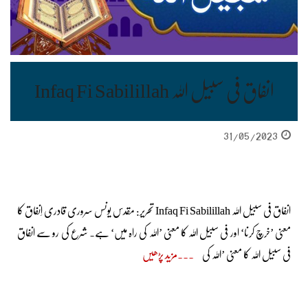
انفاق فی سبیل اللہ Infaq Fi Sabilillah
31/05/2023
انفاق فی سبیل اللہ Infaq Fi Sabilillah تحریر: مقدس یونس سروری قادری اِنفاق کا
معنی ’خرچ کرنا‘ اور فی سبیل اللہ کا معنی ’اللہ کی راہ میں‘ ہے۔ شرع کی رو سے انفاق
فی سبیل اللہ کا معنی ’اللہ کی
مزید پڑھیں