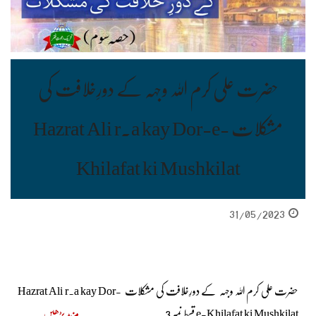
حضرت علی کرم اللہ وجہہ کے دورِخلافت کی
مشکلات Hazrat Ali r.a kay Dor-e-
Khilafat ki Mushkilat
31/05/2023
حضرت علی کرم اللہ وجہہ کے دورِخلافت کی مشکلات Hazrat Ali r.a kay Dor-
e-Khilafat ki Mushkilat قسط نمبر 3
مزید پڑھیں