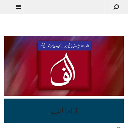
Urdu
alif | الف