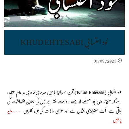
خود احتسابی KHUD EHTESABI
31/05/2023
خود احتسابی (Khud Ehtesabi) تحریر: مسز انیلا یاسین سروری قادری یہ عام مشاہدہ
ہے کہ ہمیشہ وہی پودا مضبوط اور پھلدار درخت بنتاہے جس کی بہترین نگہداشت کی
جاتی ہے، اُسے مضرُجڑی بوٹیوں سے اور موسمی حالات کی تباہ کاریوں
مزید
پڑھیں