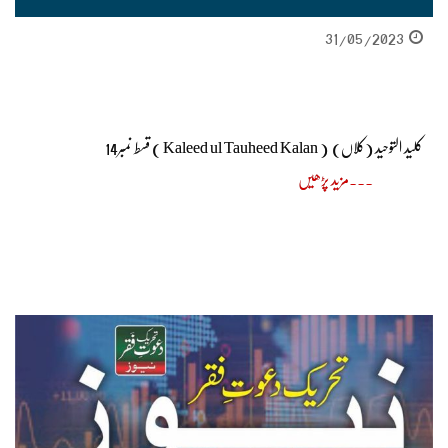
31/05/2023
کلید التوحید (کلاں) ( Kaleed ul Tauheed Kalan ) قسط نمبر14
مزید پڑھیں