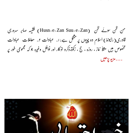
حسنِ ظن سوئے ظن (Husn-e-Zan Suu-e-Zan) فقیہہ صابر سروری
قادری(رائیونڈ) اسلام دو چیزوں پر مشتمل ہے: ۱۔ عبادات ۲۔ معاملات عبادات
مخصوص ہیں مثلاً نماز ، روزہ ، حج ، زکوٰۃ،ذکرو اذکار اور نوافل وغیرہ جو کہ مجموعی طور پر
مزید پڑھیں