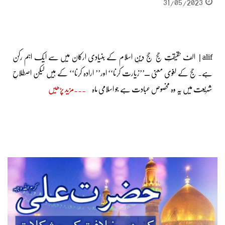
31/05/2023
alif | الف حقیقتِ حج حج دینِ اسلام کے بنیادی ارکان میں سے ایک اہم رکن
ہے۔ حج کے لغوی معنی ــ’’زیارت کرنا‘‘ اور’’ ارادہ کرنا‘‘ کے ہیں لیکن اصطلاحِ
شریعت میں یہ وہ مخصوص عبادت ہے جو اسلامی ماہ
مزید پڑھیں