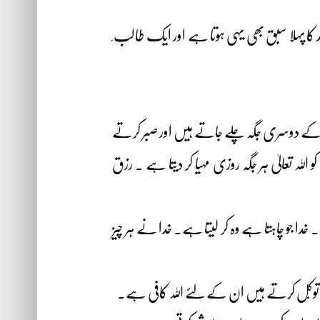
د کا پہلا سبق بھی یہی ہوتا ہے اور ایک طالب ِ
کرکے دوسری جگہ چلے جاتے ہیں اور صبر کرتے
لہ تعالیٰ ہر جگہ روزی مہیا کر دیتا ہے ۔ رزق
دا جو چاہتا ہے وہ کر لیتا ہے۔ خدا نے ہر چیز
پر توکّل کرتے ہیں ان کے لئے اللہ کافی ہے۔