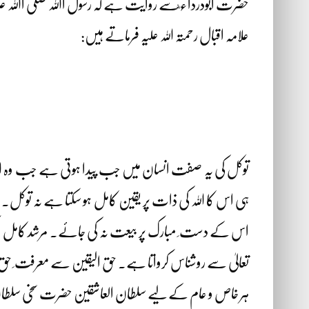
حضرت ابودرداء ؓسے روایت ہے کہ رسول اﷲ صلی اﷲ علیہ 
علامہ اقبال رحمتہ اللہ علیہ فرماتے ہیں:
توکل کی یہ صفت انسان میں جب پیدا ہوتی ہے جب وہ اللہ
ہی اس کا اللہ کی ذات پر یقین کامل ہو سکتا ہے نہ توکل
اس کے دست ِ مبارک پر بیعت نہ کی جائے۔ مرشد کامل اکمل 
تعالیٰ سے روشناس کرواتا ہے۔ حق الیقین سے معرفت ِ حق ت
ہر خاص و عام کے لیے سلطان العاشقین حضرت سخی سلطان محم