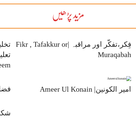
مزید پڑھیں
فِکر،تفکّر اور مراقبہ |Fikr , Tafakkur or
تخلی
Muraqabah
eem…
فضائل ِ ج
امیر الکونین| Ameer Ul Konain
شکر گزا