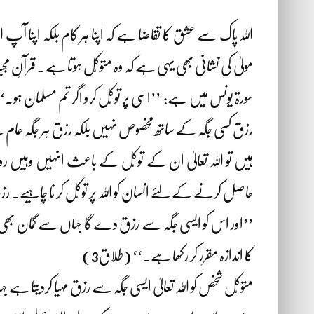
ﷲ پاک سے عشق کا تقاضا ہے کہ اپنا ہر کام بلکہ اپنا آپ ﷲ پ
مولیٰ کی نشانی بھی یہی ہے کہ وہ متوکّل ہوتا ہے۔ قرآنِ مج
سورۃ یونس میں ہے: ’’اسی پر توکّل کرو اگر تم مسلمان ہو۔‘
رزق کسی جگہ کے ساتھ مخصوص نہیں بلکہ رزق ہر جگہ عام 
ہیں تو اللہ تعالیٰ ان کے توکّل کے باعث انہیں وہیں روزی
حاصل کرنے کے لئے انسان کو اللہ پر توکّل کر نا چاہیے۔ ر
’’اور اس کو ایسی جگہ سے رزق دے گا جہاں سے گمان بھی نہ ہ
کا اندازہ مقرر کر رکھا ہے۔‘‘ (طلاق3)
متوکّل شخص کو اللہ تعالیٰ ایسی جگہ سے رزق مہیا کردیتا