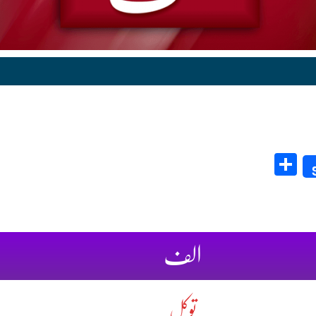
Share
الف
توکل