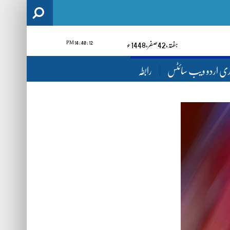
12 : 40 : 15 PM
ہفتہ‬‮,
24
صفر‬,
1448ء
ری اردو ویب سائٹس
رابطہ