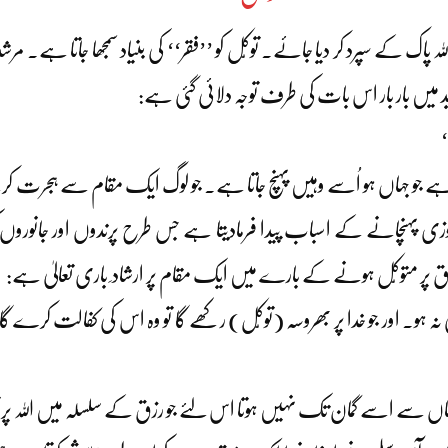
اک کے سپرد کر دیا جائے۔ توکّل کو ’’فقر‘‘ کی بنیاد سمجھا جاتا ہے۔ مرش
ید میں بار بار اس بات کی طرف توجہ دلائی گئی ہے:
‘
ہے جو جہاں ہو اُسے وہیں پہنچ جاتا ہے۔ جو لوگ ایک مقام سے ہجرت 
 پہنچانے کے اسباب پیدا فرمادیتا ہے جس طرح پرندوں اور جانوروں کو ال
زق پر متوکّل ہونے کے بارے میں ایک مقام پر ارشاد ِ باری تعالیٰ ہے:
و۔ اور جو خدا پر بھروسہ (توکّل) رکھے گا تو وہ اس کی کفالت کرے گا۔ خ
 ہے جہاں سے اسے گمان تک نہیں ہوتا اس لئے جو رزق کے سلسلہ میں اللہ 