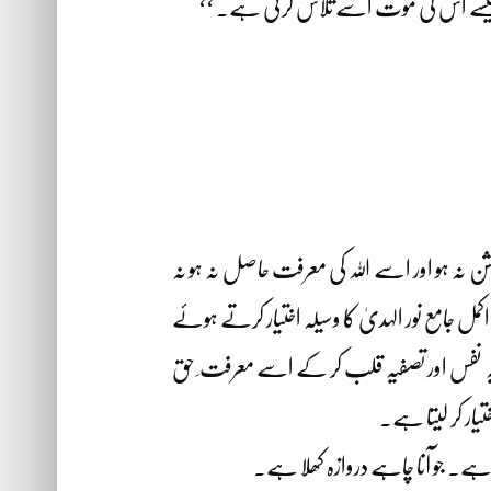
 جیسے اس کی موت اسے تلاش کرتی ہے۔ ‘‘
ہ ہو اور اسے اللہ کی معرفت حاصل نہ ہو نہ
جامع نور الہدیٰ کا وسیلہ اختیار کرتے ہوئے
کیہ نفس اور تصفیہ قلب کر کے اسے معرفت ِ حق
ار کر لیتا ہے۔
ے۔ جو آنا چاہے دروازہ کھلا ہے۔