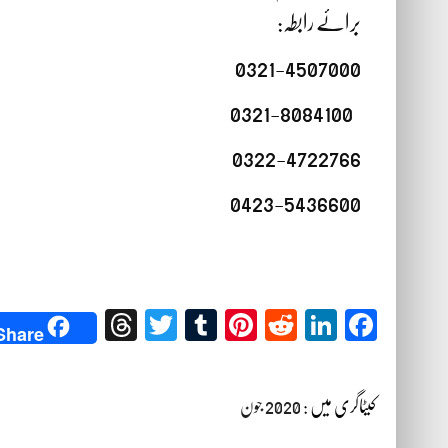
برائے رابطہ:
0321-4507000
0321-8084100
0322-4722766
0423-5436600
Threads
Twitter
Tumblr
Pinterest
Reddit
LinkedIn
Facebook
Share
کیٹاگری میں :
2020 جون