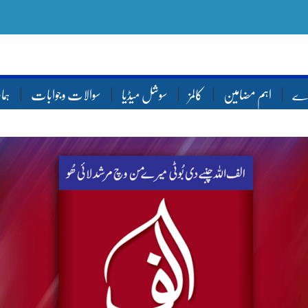
ارے
اہم مضامین
کالمز
سوشل میڈیا
سوالات وجوابات
ہما