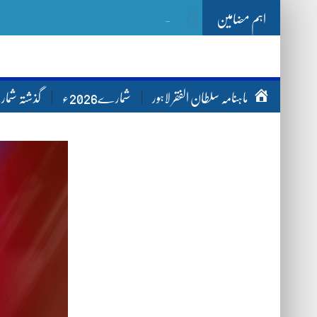
اہم مضامین
Ghazwa Badar غزو
-
ماہنامہ سلطان الفقر لاہور
شمارے2026ء
گذشتہ شم