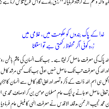
وآلہٖ وسلم نے ارشاد فرمایا کہ’’ رزق بندے کو اس طرح تلاش کرتا ہے
خدا کے پاک بندوں کو حکومت میں، غلامی میں
زِرہ کوئی اگر محفوظ رکھتی ہے تو استغنا
 پاک کی معرفت حاصل کر لیتا ہے۔ جب تک انسان کی چشم ِ باطن روشن ن
۔اور اللہ کی معرفت تب تک حاصل نہیں ہوتی جب تک کسی مرشد کامل اکمل 
ہی اسم ِ اللہ ذات کے ذکر و تصور اور اپنی نگاہِ کامل سے انسان کا تز
عالیٰ حاصل ہو جانے پر ایک عام مسلمان مومن بن کر اوصافِ محمدی اختی
د نجیب الرحمٰن مدظلہ الاقدس نے معرفت ِ الٰہی کا فیض عام فرما دیا ہ