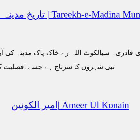
نہ منورہ | Tareekh-e-Madina Munawara
ی قادری۔ سیالکوٹ اللہ رے خاک پاک مدینہ کی آ
نبی شہروں کا سرتاج ہے جسے افضلیت کی
امیر الکونین| Ameer Ul Konain