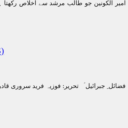
امیر الکونین جو طالب مرشد سے اخلاص رکھتا 
فض
فضائل ِ جبرائیل ؑ تحریر: فوزیہ فرید سروری قادر