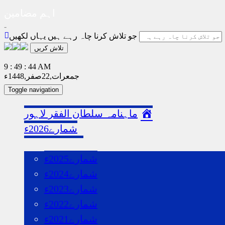
اہم مضامین
Ghazwa Badar غزوہ بدر
جو تلاش کرنا چاہ رہے ہیں یہاں لکھیں
9 : 49 : 44 AM
جمعرات‬‮,
22
صفر‬,
1448ء
Toggle navigation
ماہنامہ سلطان الفقر لاہور
شمارے2026ء
گذشتہ شمارے
شمارے2025ء
شمارے2024ء
شمارے2023ء
شمارے2022ء