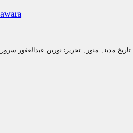
تاریخ مدی
تاریخ مدینہ منورہ تحریر: نورین عبدالغفور سرور