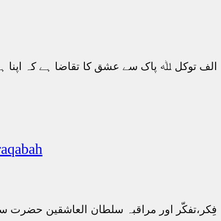
الف توکل ﷲ پاک سے عشق کا تقاضا ہے کہ اپنا ہر ک
فِکر،تفکّر ا
فِکر،تفکّر اور مراقبہ سلطان العاشقین حضرت سخ