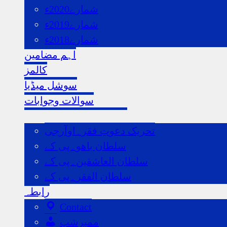
شمارے2021ء
شمارے2020ء
شمارے2019ء
شمارے2018ء
اہم مضامین
کالمز
سوشل میڈیا
سوالات وجوابات
ہماری اردو ویب سائٹس
تحریک دعوتِ فقر۔اوآرجی
سلطان باھو۔پی کے
سلطان العاشقین۔پی کے
سلطان الفقر۔پی کے
رابطہ
Contact