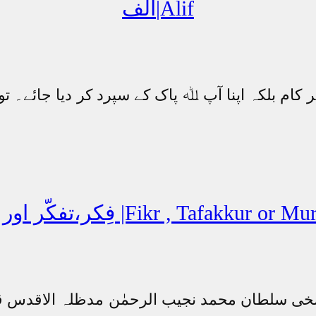
الف|Alif
ام بلکہ اپنا آپ ﷲ پاک کے سپرد کر دیا جائے۔ توک
ور مراقبہ |Fikr , Tafakkur or Muraqabah
ی سلطان محمد نجیب الرحمٰن مدظلہ الاقدس قرآنِ 