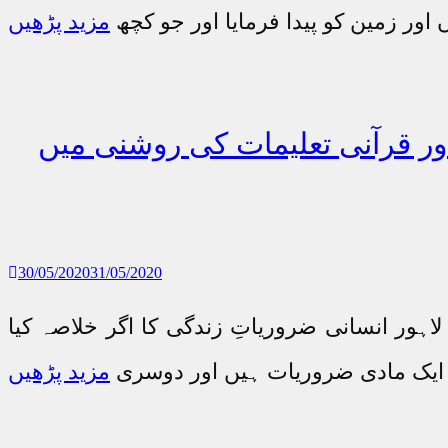
ں اور زمین کو پیدا فرمایا اور جو کچھ
مزید پڑھیں
کی روشنی میں |Takhleeq-e-Kainat or Qurani Taleem Ki Roshni
30/05/2020
31/05/2020
اہور انسانی ضروریاتِ زندگی کا اگر خلاصہ کیا
ے ایک مادی ضروریات ہیں اور دوسری
مزید پڑھیں