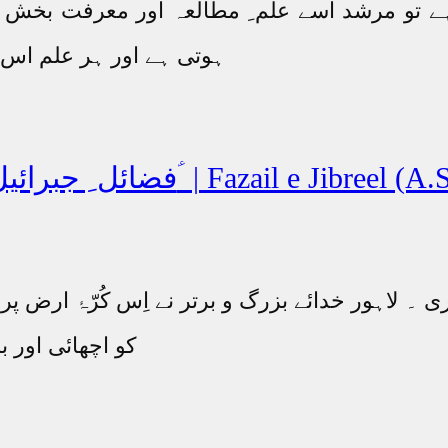
ہے تو مرشد اسے علم ِ مطالعہ اور معرفت بخش
ہوتی ہے اور ہر علم اس
ائل ِ جبرائیل ؑ | Fazail e Jibreel (A.S)
ی ۔ لاہور خدائے بزرگ و برتر نے اِس کُرّۂ ارض 
کو اچھائی اور ب