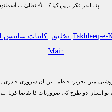
اپنے اندر فکر نہیں کیا کہ ﷲ تعالیٰ نے آسمانو
تخلیق ِ کائنات سائنس اور قرآنی تعلیمات 
Main
روشنی میں تحریر: فاطمہ برہان سروری قادری۔ ل
 تو انسان دو طرح کی ضروریات کا تقاضا کرتا ہ