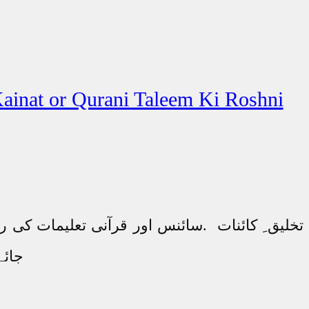
تخلیق ِ کائنات .سائنس اور قرآنی تعلیمات کی 
جائے