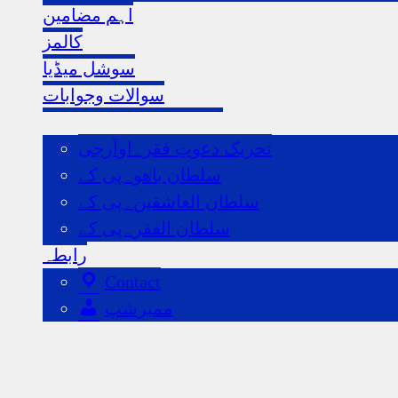
شمارے2018ء
اہم مضامین
کالمز
سوشل میڈیا
سوالات وجوابات
ہماری اردو ویب سائٹس
تحریک دعوتِ فقر۔اوآرجی
سلطان باھو۔پی کے
سلطان العاشقین۔پی کے
سلطان الفقر۔پی کے
رابطہ
Contact
ممبرشپ