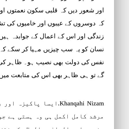
اور شعور دیں کہ قلبی سکون نعمتوں اور
کہ دوسروں کے عیبوں اور خامیوں کی تش
زندگی اور اس کے اعمال کے جوابدہ ہی
نسان کو یہ سب چیزیں مہیا کر سکے کہ 
نفس کی دولت بھی نصیب ہو۔ ظاہر کی اص
گے تو ہی ظاہر بھی اس کی متابعت میں ن
Khanqahi Nizam.ایسا پ
مرشد کامل اکمل ہی وہ ہستی ہے جو 