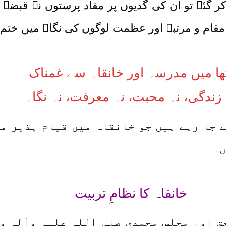
کر گئے تو ان کی گدیوں پر مفاد پرستوں نے قبضہ
مقام و مرتبہ اور عظمت لوگوں کی نگاہ میں ختم 
ھا میں مدرسہ اور خانقاہ سے غمناک
 زندگی، نہ محبت، نہ معرفت، نہ نگاہ
 جا رہے ہیں جو خانقاہ میں قیام پذیر مری
ں۔
خانقاہ کا نظامِ تربیت
 مولیٰ طلبِ حق اور مجلسِ محمدی صلی اللہ علیہ وا