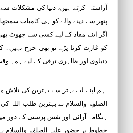
آراستہ کرتے ہیں، دنیا کی مشکلات سے ن
پتھر سے دینے والے کو ہی کامیاب سمجھ
اگر اپنے مفاد کے لیے کسی سے جھوٹ بھی
کو غارت کرنا پڑے تو بھی حرج نہیں۔ ک
دنیاوی اور ظاہری ترقی کے لیے ہمہ وق
ہم اپنے لیے بہتر سے بہترین کی تلاش م
الصلوٰۃ والسلام نے بہترین طلب اللہ کی
ہنگامہ آرائی اور نفس پرستی کے دور 
خطوط پر حضور علیہ الصلوٰۃ والسلام نے