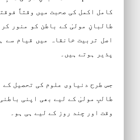
کامل اکمل کی صحبت میں وقتاً فوقت
طالبانِ مولیٰ کے باطن کو منور کر
اصل تربیت خانقاہ میں قیام سے ہ
پذیر ہوتے ہیں۔
جس طرح دنیاوی علوم کی تحصیل کے 
طالبِ مولیٰ کے لیے بھی اپنی باطن
وقت اور چند روز کے لیے ہی ہو۔