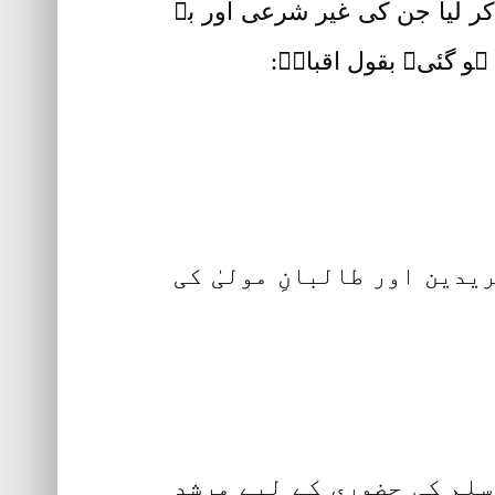
 کر لیا جن کی غیر شرعی اور بے
ہو گئی۔ بقول اقبالؒ:
دین اور طالبانِ مولیٰ کی
ٓلہٖ وسلم کی حضوری کے لیے مرشد