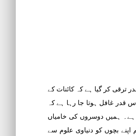
ر ترقی کر گیا ہے کہ کائنات کے
 قدر غافل ہوتا جا رہا ہے کہ
ا ہے۔ ہمیں دوسروں کی خامیاں
م اپنے بچوں کو دنیاوی علوم سے