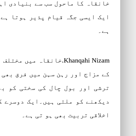
خانقاہ کا ماحول سب سے بنیادی اہم
ایک ایسی جگہ قیام پذیر ہوتا ہے 
ہے۔
Khanqahi Nizam.خانقاہ 
کے مزاج اور رہن سہن میں فرق بھی 
ترشی اور بول چال کی سختی کو بھ
دیکھنے کو ملتی ہیں۔ایک دوسرے کی
اخلاقی تربیت بھی ہو تی ہے۔