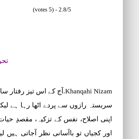
2.8/5 - (5 votes)
خان
تحر
Khanqahi Nizam
.آج کے اس تیز رفتار س
سربستہ رازوں سے پردے اٹھا رہا ہے لی
اپنی اصلاح، نفس کے تزکیہ، مقصدِ حی
اور کجیاں تو باآسانی نظر آجاتی ہیں ل