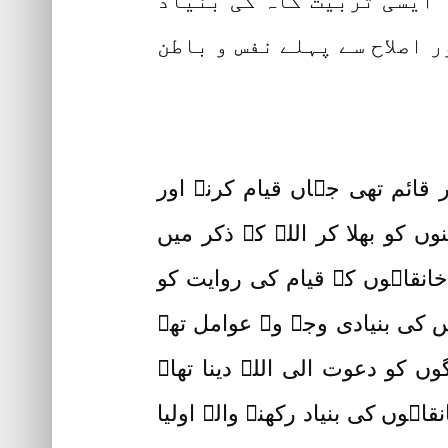
ہ ایسی تربیت گاہ کی بنیاد
 اصلاح سے پہلے نفس و باطن
قائم تھی جہاں قیام کرنے اور
ں کو بھلا کر اللہ کے ذکر میں
خانقاہوں کے قیام کی روایت کو
س کی بنیادی وجہ وہ عوامل تھے
ں کو دعوت الی اللہ دینا تھا۔
اہوں کی بنیاد رکھنے والے اولیا