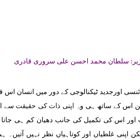
قاہی نظام(
Khanqahi Nizam)
یر: سلطان محمد احسن علی سروری قادری
ائنسی اورجدید ٹیکنالوجی کے دور میں انسان اس قد
کن اس کے ساتھ ہی وہ
اپنی ذات کی حقیقت
سے اس
ات اور اس کی تکمیل کی جانب دھیان کم ہی جات
یکن اپنی غلطیاں اور کوتاہیاں نظر نہیں آتیں۔ ہ