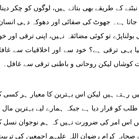
بٹنے کے طریقے بھی بتاتے ہیں، لوگوں کو چکر دینا
ا جاتا ہے۔ جھوٹ کی صفائی اور دھوکہ دہی انس
 بولناپڑے تو کوئی مضائقہ نہیں، اپنی ترقی اور
یا یہی ترقی ہے؟ خود سے اور اخلاقیات سے غافل
ت کوشاں لیکن روحانی و باطنی ترقی سے غافل۔
یں رہتے ہیں لیکن اس بہترین کا معیار ہر کسی 
 طلب کو قرار دیا ہے جبکہ ہمارے لیے بہترین مال
میں اس امر کی ضرورت نہیں کہ ہم نوجوان نسل 
 صحابہ کرام رضوان اللہ علیہم اجمعین کی تربی