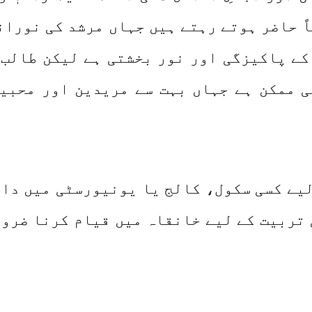
اً حاضر ہوتے رہتے ہیں جہاں مرشد کی نوران
 کے پاکیزگی اور نور بخشتی ہے لیکن طالب
ی ممکن ہے جہاں بہت سے مریدین اور محبی
لیے کسی سکول، کالج یا یونیورسٹی میں داخ
ی تربیت کے لیے خانقاہ میں قیام کرنا ضرو