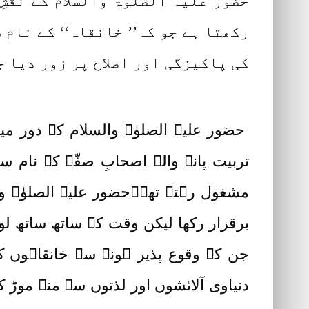
حضور علیہ الصلوٰۃ والسلام کے نقش
رکھتا ہے جو کہ’’ خانقاہ‘‘ کے نام 
کی پاکیزگی اور اصلاح پر زور دیا ج
حضور علیہ الصلوٰۃ والسلام کے دور می
تربیت پانے والے اصحابِ صفّہ کے نام س
مشغول رہتے تھے۔حضور علیہ الصلوٰۃ وال
برقرار رکھا لیکن وقت کے ساتھ ساتھ لو
جن کے وقوع پذیر ہونے سے خانقاہوں کا 
دنیاوی آلائشوں اور لذتوں سے منہ موڑ کر