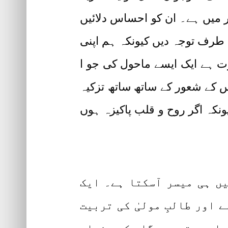
ر میں ہے۔ ان کو احساس دلائیں
طرف توجہ دیں کیونکہ ہم اپنی
ت ہے ایک ایسے ماحول کی جو ا
 کے شعور کے ساتھ ساتھ تزکیہ
کہ اگر روح و قلب پاکیزہ ہوں
ہ میں ہی میسر آسکتا ہے۔ ایک
 اور طالبِ مولیٰ کی تربیت