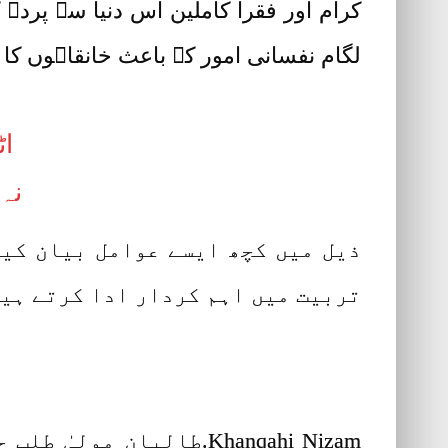
کرام اور فقرا کاملین اس دنیا سے پردہ 
لگام نفسانی امور کے باعث خانقاہوں کا 
اٹ
نہ
ذیل میں کچھ ایسے عوامل بیان کیے
تربیت میں اہم کردار ادا کرتے ہی
Khanqahi Nizam.طالبانِ