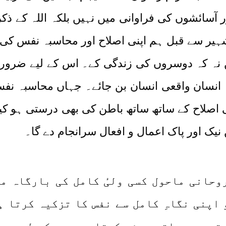
 آسائشوں کی فراوانی میں نہیں بلکہ اللہ کے ذک
ہیر سے قبل ہم اپنی اصلاح اور محاسبہ نفس کی 
ں نہ کہ دوسروں کی زندگی کے۔ اس کے لیے ضرور
انسان واقعی انسان بن جائے۔ جہاں محاسبہ نفس
لاح کے ساتھ ساتھ باطن کی بھی درستی ہو کیون
یک اور پاک اعمال و افعال سرانجام دے گا۔
اکیزہ اور روحانی ماحول کسی ولیٔ کامل کی بارگا
اپنی نگاہِ کامل سے نفس کا تزکیہ کرتا ہے