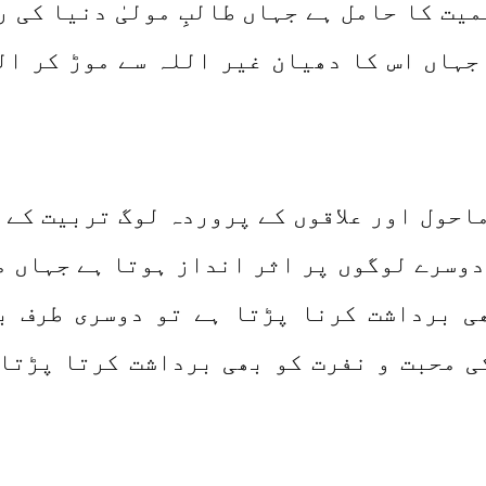
یت کا حامل ہے جہاں طالبِ مولیٰ دنیا کی 
جہاں اس کا دھیان غیر اللہ سے موڑ کر ال
میں مختلف ماحول اور علاقوں کے پروردہ لوگ تربیت
دوسرے لوگوں پر اثر انداز ہوتا ہے جہاں م
ی برداشت کرنا پڑتا ہے تو دوسری طرف ب
 محبت و نفرت کو بھی برداشت کرتا پڑتا ہ