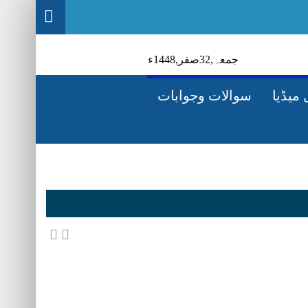
جمعہ‬‮,
23
صفر‬,
1448ء
میڈیا
سوالات وجوابات