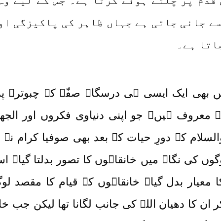
ِ قدم پر چلتے ہوئے کرتا ہے۔ جس کے لیے و
سے جانی جاتی ہے جہاں ظاہر کی پاکیزگی اور
اتا ہے۔
ں بھی ایک ایسی ہی درسگاہ صفّہ کے چبوترے پر 
ے معروف ہیں۔ جو اپنی دنیاوی فکروں اور الجھنو
سلام کے دورِ حیات کے بعد بھی صوفیا کرام نے 
گوں کی نگاہ میں خانقاہوں کا تصور بدلتا گیا۔ ا
معیار بدل گیا۔ خانقاہوں کے قیام کا مقصد لوگو
 ان کا دھیان اللہ کی جانب لگانا تھا لیکن جب خانق