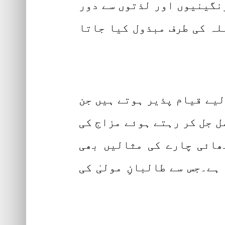
رنگینیوں اور لذتوں سے دور
لہ کی طرف مبذول کیا جاتا
 کے لیے قیام پذیر ہوتے ہیں جن
ل جل کر رہتے ہوئے مزاج کی
ھائی چارے کی مثالیں بھی
ے۔جس سے طالبانِ مولیٰ کی