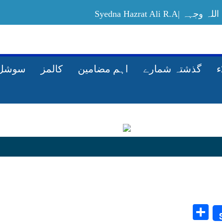
Syedna Hazrat Ali
Allah-ki-rah-mein-maal-kharach-karney-ka
گذشتہ شمارے
اہم مضامین
کالمز
سوشل 
Share