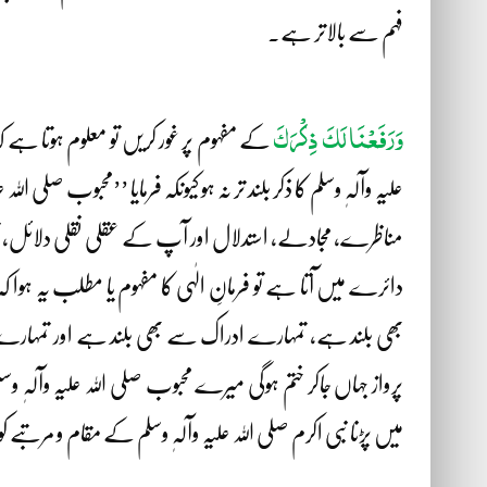
فہم سے بالاتر ہے۔
وَرَفَعْنَا لَکَ ذِکْرَکَ
کے مفہوم پر غور کریں تو معلوم ہوتا ہ
علیہ وآلہٖ وسلم کا ذکر بلند تر نہ ہو کیونکہ فرمایا ’’محبوب ص
مناظرے، مجادلے، استدلال اور آپ کے عقلی نقلی دلائل،
دائرے میں آتا ہے تو فرمانِ الٰہی کا مفہوم یا مطلب یہ ہو
بھی بلند ہے، تمہارے ادراک سے بھی بلند ہے اور تمہارے 
پرواز جہاں جاکر ختم ہوگی میرے محبوب صلی اللہ علیہ وآلہٖ 
میں پڑنا نبی اکرم صلی اللہ علیہ وآلہٖ وسلم کے مقام و 