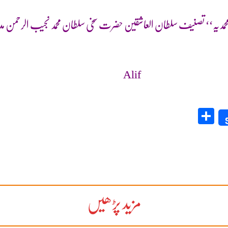
 محمدیہ‘‘ تصنیف سلطان العاشقین حضرت سخی سلطان محمد نجیب الرحمن م
Alif
Share
مزید پڑھیں