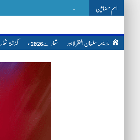
اہم مضامین
Ghazwa Badar غزو
-
ماہنامہ سلطان الفقر لاہور
شمارے2026ء
گذشتہ شم