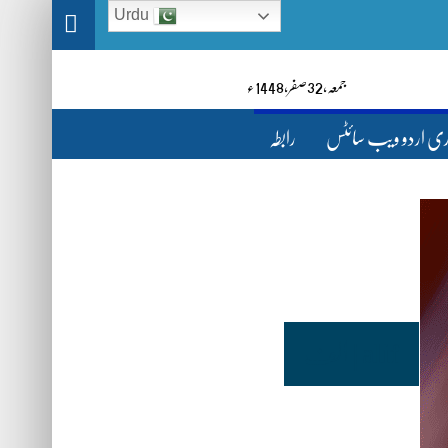
Urdu
جمعہ‬‮,
23
صفر‬,
1448ء
ری اردو ویب سائٹس
رابطہ
alif | الف