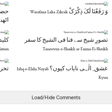
وَ رَفَعْنَا لَکَ ذِکْرَکْ Warafana Laka Zikrak
حضرت
اٹھنے وال
تصورِ شیخ سے فنا فی الشیخ کا سفر
ation
Tasawwur-e-Shaikh se Fanna-Fi-Sheikh
عشق ِ الٰہی نایاب کیوں؟ Ishq-e-Elahi Nayab
تحریک دع
Kyun
Load/Hide Comments