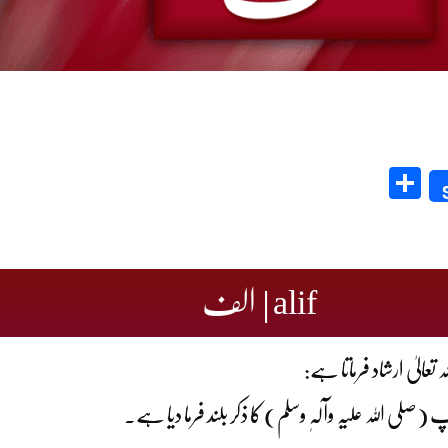
Share
alif | الف
تعالیٰ ارشاد فرماتا ہے: