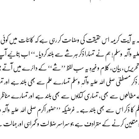
ے کہ یہ آیت کریمہ اس حقیقت کی وضاحت کر رہی ہے کہ کائنات میں کوئ
لی اللہ علیہ وآلہٖ وسلم! ہم نے تمہارا ذکر ہر شے سے بلند کردیا۔‘‘ اب بتائ
 تحریریں، بیان، کلام وغیرہ یہ سب لفظ ’’شے‘‘ کے دائرے میں آتے
ا کہ ذکرِ مصطفیٰ صلی اللہ علیہ وآلہٖ وسلم تمہارے علم سے بھی بلند ہے
مطالعوں سے بھی، تمہاری کتابوں سے بھی بلند ہے اور تمہارے مناظروں
وسلم کا ذکر اس سے بھی بلند ہے۔ غرضیکہ ’’حضورِ اکرم صلی اللہ علیہ وآل
مرتبے کو متعین کرنے کے مترادف ہے جو سراسر ضلالت و گمراہی اور جہالت