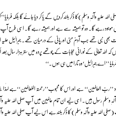
لی اللہ علیہ وآلہٖ وسلم)کا ذکر بلند کردیں گے یا کر دیا جائے گا بلکہ ف
 موجود رہے گا۔ وہ تو ہمیشہ سے ہے اور ہمیشہ رہے گا۔ اسی طرح آپ صلی 
 وقت بھی نبی تھے جب آدمؑ مٹی اور پانی کے درمیان تھے۔ جبرائیل علیہ السل
ہیں کہ اللہ تعالیٰ کے نورانی حجابات کے چوتھے پردہ میں ستر ہزار سال بع
فرمایا ’’اے جبرائیل‘وہ تارا میں ہی ہوں۔‘‘
خود ’’ربّ العالمین‘‘ ہے اور اس کا محبوب’’رحمتہ اللعالمین‘‘ہے لہٰذا جت
لہٖ وسلم رسول ہیں۔ اسی لیے ان تمام عالمین میں آپ صلی اللہ علیہ وآلہٖ
لی اللہ علیہ وآلہٖ وسلم) کا ذکر بلند ہے اس لیے آپ صلی اللہ علیہ وآلہ