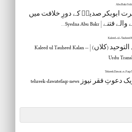
 ابوبکر صدیقؓ کے دورِ خلافت میں
ے فتنے | Syedna Abu Bakr…
کلید التوحید (کلاں) | Kaleed ul Tauheed Kalan –
Urdu Transl
وتِ فقر نیوز tehreek-dawatefaqr-news