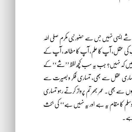
ی شے ایسی نہیں جس سے حضور نبی مکرم صلی اللہ
یے آپ کی عقل، آپ کا علم، آپ کا مطالعہ، آپ کے
 ہیں کہ نہیں؟ جب یہ سب کچھ لفظ ’’شے‘‘ کے
 اور تمہاری عقل سے بھی، تمہاری فکر و بصیرت سے
 سے بھی۔ عمر بھر تم پرواز کرتے رہو تمہاری
ہٖ وسلم کا مقام یہ ہے اور یہ نہیں ہے‘‘ کی بحث
 ہے۔