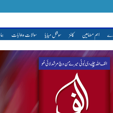
ارے
اہم مضامین
کالمز
سوشل میڈیا
سوالات وجوابات
ہما