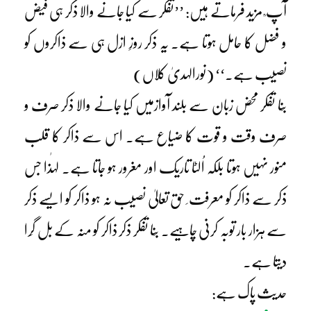
آپ ؒ مزید فرماتے ہیں: ’’تفکر سے کیا جانے والا ذکر ہی فیض
و فضل کا حامل ہوتا ہے۔ یہ ذکر روزِ ازل ہی سے ذاکروں کو
نصیب ہے۔‘‘ (نورالہدیٰ کلاں)
بِنا تفکر محض زبان سے بلند آوازمیں کیا جانے والا ذکر صرف و
صرف وقت و قوت کا ضیاع ہے۔ اس سے ذاکر کا قلب
منور نہیں ہوتا بلکہ اُلٹا تاریک اور مغرور ہو جاتا ہے۔ لہٰذا جس
ذکر سے ذاکر کو معرفت ِ حق تعالیٰ نصیب نہ ہو ذاکر کو ایسے ذکر
سے ہزار بار توبہ کرنی چاہیے۔ بِنا تفکر ذکر ذاکر کو منہ کے بل گِرا
دیتا ہے۔
حدیث پاک ہے: