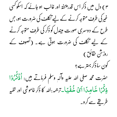
۳) دل میں ذکر اس قدر پختہ اور غالب ہو جائے کہ اسکو کسی
غیر کی طرف متوجہ کرنے کے لیے تکلف کی ضرورت ہو، جس
طرح کے دوسری صورت میںدل کو ذکر کی طرف متوجہ کرنے
کے لیے تکلف کی ضرورت ہوتی ہے۔ (تصوف کے
روزشن حقائق)
کون سا ذکر بہتر ہے؟
اُذْکُرُوْا
حضرت محمد صلی اللہ علیہ وآلہٖ وسلم فرماتے ہیں:
ذِکْرًا خَامِدًا اَیْ خُفْیًا۔
ترجمہ:اللہ کا ذکر خاموشی اور خفیہ
طریقے سے کرو۔