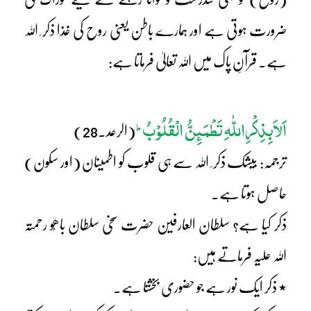
ضرورت ہوتی ہے اور ہمارے باطن یعنی روح کی غذا ذکر ِ اللہ
ہے۔ قرآنِ پاک میں اللہ تعالیٰ فرماتا ہے:
اَلاَبِذِکْرِاللّٰہِ تَطْمَئِنُّ الْقُلُوْبُ
ط
(الرعد۔28)
ترجمہ: بیشک ذکر ِ اللہ سے ہی قلوب کو اطمینان (اور سکون)
حاصل ہوتا ہے۔
ذکر کیا ہے؟ سلطان العارفین حضرت سخی سلطان باھُو رحمتہ
اللہ علیہ فرماتے ہیں:
٭ ذکر ایک نور ہے جو حضوری بخشتا ہے۔