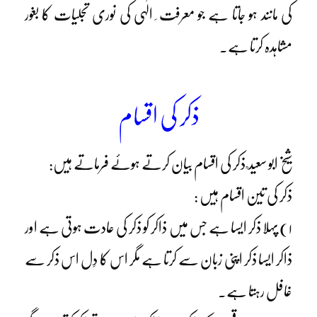
کی مانند ہو جاتا ہے جو معرفت ِ الٰہی کی نوری تجلیات کا بغور
مشاہدہ کرتا ہے۔
ذکر کی اقسام
شیخ ابو سعید ؒ ذکر کی اقسام بیان کرتے ہوئے فرماتے ہیں:
ذکر کی تین اقسام ہیں :
۱) پہلا ذکر ایسا ہے جس میں ذاکر کو ذکر کی عادت ہوتی ہے اور
ذاکر ایسا ذکر اپنی زبان سے کرتا ہے مگر اس کا دِل اس ذکر سے
غافل رہتا ہے۔