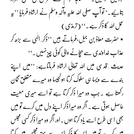
بتائیے۔‘ تو آپ صلی اللہ علیہ وآلہٖ وسلم نے ارشاد فرمایا ’’یہ
عمل اللہ کا ذکر ہے۔‘‘ (ترمذی)
٭ حضرت معاذ بن جبل ؓ فرماتے ہیں ’’ذکر ِ الٰہی سے بڑھ کر
عذابِ خداوندی سے بچانے والی کوئی چیز نہیں۔‘‘
حدیث ِ قدسی میں اللہ تعالیٰ ارشاد فرماتاہے: ’’میں اپنے
بندے سے ویسا ہی سلوک کرتا ہوںجیسا وہ میرے متعلق گمان
رکھتا ہے ۔جب وہ میرا ذکر کرتا ہے تو اسے میری معیت
حاصل ہوتی ہے۔ اگر وہ میرا ذکر اپنے دِل میں کرے تو میں
بھی اسی طرح اسے یاد کرتا ہوں۔اور اگر وہ میرا ذکر کسی مجلس
میں کرے تو میں اس کا ذکر اس سے بہتر مجلس میں کرتا