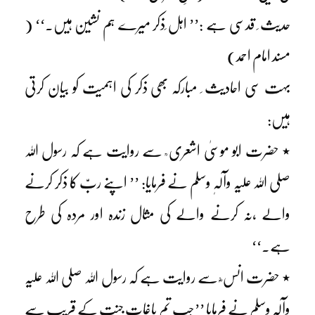
حدیث ِ قدسی ہے :’’ اہل ِذکر میرے ہم نشین ہیں۔‘‘ (
مسند امام احمد)
بہت سی احادیث ِ مبارکہ بھی ذکر کی اہمیت کو بیان کرتی
ہیں:
٭ حضرت ابو موسیٰ اشعری ؒ سے روایت ہے کہ رسول اللہ
صلی اللہ علیہ وآلہٖ وسلم نے فرمایا: ’’ اپنے ربّ کا ذکر کرنے
والے ،نہ کرنے والے کی مثال زندہ اور مردہ کی طرح
ہے۔‘‘
٭ حضرت انس ؓ سے روایت ہے کہ رسول اللہ صلی اللہ علیہ
وآلہٖ وسلم نے فرمایا ’’جب تم باغاتِ جنت کے قریب سے