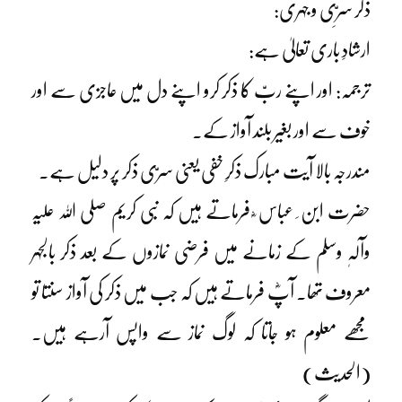
ذکر سرِّی و جہری:
ارشادِ باری تعالیٰ ہے:
ترجمہ: اور اپنے ربّ کا ذکر کرو اپنے دل میں عاجزی سے اور
خوف سے اور بغیر بلند آواز کے۔
مندرجہ بالا آیت مبارک ذکرِ خفی یعنی سرّی ذکر پر دلیل ہے۔
حضرت ابن ِ عباس ؓ فرماتے ہیں کہ نبی کریم صلی اللہ علیہ
وآلہٖ وسلم کے زمانے میں فرضی نمازوں کے بعد ذکر بالجہر
معروف تھا۔ آپؓ فرماتے ہیں کہ جب میں ذکر کی آواز سنتا تو
مجھے معلوم ہو جاتا کہ لوگ نماز سے واپس آرہے ہیں۔
(الحدیث)