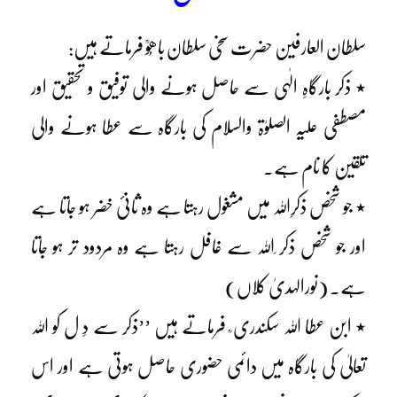
سلطان العارفین حضرت سخی سلطان باھُوؒ فرماتے ہیں:
٭ ذکر بارگاہِ الٰہی سے حاصل ہونے والی توفیق و تحقیق اور
مصطفی علیہ الصلوٰۃ والسلام کی بارگاہ سے عطا ہونے والی
تلقین کا نام ہے۔
٭ جو شخص ذکرِاللہ میں مشغول رہتا ہے وہ ثانیٔ خضر ہو جاتا ہے
اور جو شخص ذکر ِاللہ سے غافل رہتا ہے وہ مردود تر ہو جاتا
ہے۔ (نورالہدیٰ کلاں)
٭ ابن عطا اللہ سکندری ؒ فرماتے ہیں ’’ذکر سے دِ ل کو اللہ
تعالیٰ کی بارگاہ میں دائمی حضوری حاصل ہوتی ہے اور اس