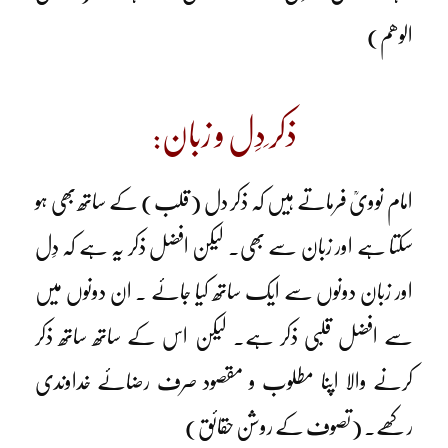
الوھم)
ذکر ِدِل و زبان:
امام نوویؒ فرماتے ہیں کہ ذکر دل (قلب) کے ساتھ بھی ہو
سکتا ہے اور زبان سے بھی۔ لیکن افضل ذکر یہ ہے کہ دِل
اور زبان دونوں سے ایک ساتھ کیا جائے ۔ ان دونوں میں
سے افضل قلبی ذکر ہے۔ لیکن اس کے ساتھ ساتھ ذکر
کرنے والا اپنا مطلوب و مقصود صرف رضائے خداوندی
رکھے۔ (تصوف کے روشن حقائق)