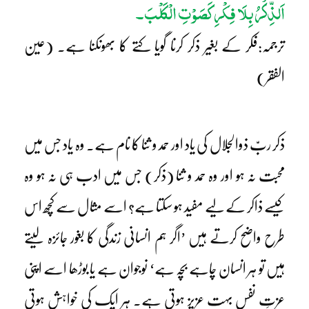
اَلذِّکْرُ بِلَا فِکْرِ کَصَوْتِ الْکَلْبَ۔
ترجمہ:فکر کے بغیر ذکر کرنا گویا کتے کا بھونکنا ہے۔ (عین
الفقر)
ذکر ربّ ذوالجلال کی یاد اور حمد و ثنا کا نام ہے۔ وہ یاد جس میں
محبت نہ ہو اور وہ حمد و ثنا (ذکر) جس میں ادب ہی نہ ہو وہ
کیسے ذاکر کے لیے مفید ہو سکتا ہے؟ اسے مثال سے کچھ اس
طرح واضح کرتے ہیں ’اگر ہم انسانی زندگی کا بغور جائزہ لیتے
ہیں تو ہر انسان چاہے بچہ ہے‘ نوجوان ہے یا بوڑھا اسے اپنی
عزتِ نفس بہت عزیز ہوتی ہے۔ ہر ایک کی خواہش ہوتی