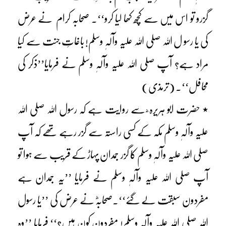
گزرو تو اس میں سے کچھ کھا لیا کرو‘‘۔ صحابہ کرام نے عرض
کی یا رسو ل اللہ صلی اللہ علیہ وآلہٖ وسلم! باغاتِ جنت سے کیا
مراد ہے؟ آپ صلی اللہ علیہ وآلہٖ وسلم نے فرمایا’’ذکر کی
محافل‘‘۔ (ترمذی)
٭ حضرت ابو ہریرہ ؓ سے روایت ہے کہ رسول اللہ صلی اللہ
علیہ وآلہٖ وسلم مکہ کے کسی راستہ سے گزر رہے تھے کہ آپ
صلی اللہ علیہ وآلہٖ وسلم کا گزر جمدان پہاڑ کے قریب سے ہوا تو
آپ صلی اللہ علیہ وآلہٖ وسلم نے فرمایا ’’یہ جمدان ہے
مفردون سبقت لے گئے‘‘۔صحابہؓ نے عرض کی ’’یا رسول
اللہ صلی اللہ علیہ وآلہٖ وسلم! مفردون کون ہیں؟‘‘ فرمایا ’’وہ