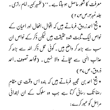
معرفت کا شعور حاصل ہو جاتا ہے۔‘‘ (تفسیر کبیر۔امام رازی۔
جلد نمبر۴،ص۲۷۴)
٭ شیخ احمد زروق ؒ فرماتے ہیں کہ اقوال، افعال اور اعیان کے
خواص ایک ثابت شدہ حقیقت ہیں لیکن ذکر کے خواص ان
سب سے بڑھ کر واضح ہیں۔ کوئی عمل ذکر ِ اللہ سے بڑھ کر
عذابِ الٰہی سے بچانے والا نہیں۔ (قواعد تصوف۔احمد
ذروق، ص۳۷)
٭ شیخ احمد بن عجیبہ فرماتے ہیں کہ بندہ اس وقت ہی مقامِ
رضا تک رسائی کرتا ہے جب وہ سلوک کے ان ابتدائی
مراحل کو عبور کرے :