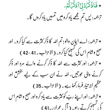
فَاذْ کُرُوْنِیْٓ اَذکُرُکُمْ.
٭
ترجمہ: پس تم مجھے یاد کرو میں تمہیں یاد کروں گا۔
٭ ترجمہ: اے ایمان والو !تم اللہ کا ذکر کثرت سے کیا کرو۔ اور
صبح و شام اس کی تسبیح کیا کرو۔ (الاحزاب۔ 41 -42)
٭ ترجمہ: اور کثرت سے اللہ کا ذکر کرنے والے مرد اور ذکر
کرنے والی عورتیں، اللہ نے ان سب کے لیے بخشش اور
عظیم اجر تیار فرما رکھا ہے۔ (الاحزاب۔35)
٭ ترجمہ: اور اپنے ربّ کو کثرت سے یاد کرو اور صبح و شام اس
کی تسبیح کرتے رہو۔ ( آ لِ عمران۔41)