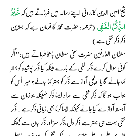
خَیْرُ
شیخ امین الدین کازرونیؒ اپنے رسالہ میں فرماتے ہیں کہ
الذِّکْرُ الْخَفِی
(ترجمہ: حضرت محمدؐ کا فرمان ہے کہ بہترین
ذکر ذکرِ خفی ہے)
سلطان العارفین حضرت سخی سلطان باھُوؒ فرماتے ہیں:’’اگر
کوئی سوال کرے ذکر ِ خفی کے بارے میںکہ کیا ذکر ِ پوشیدہ کو بہتر
کہا جائے گا یا اونچی آواز سے ذکر کو بہتر کہا جائے؟ میرا اُس کو
جواب ہو گا کہ ذکرِ خفی سے مراد ایسا ذکر نہیںکہ جو زبان سے
آہستہ آواز سے کیا جائے کیونکہ ایسا کرنا بھی زبانی ذکر ہے۔ ذکر ِ
خفی بہت ہی بہتر ہے ذکرِ دل،ذکرِ سِرّ اور ذکرِ جان سے کیونکہ