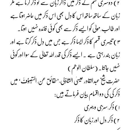
۲) دوسری قسم کے ذکر میں ذاکر زبان سے تو ذکر کرتا ہے مگر
زبان کے ساتھ ساتھ اس کا دِل بھی اس ذکر میں حاضر ہوتا ہے
اور طالب ِ مولیٰ کو ایسے ذکر سے بھی کوئی فائدہ نہیں ہوتا۔
۳) تیسری قسم کا ذکر ایسا ذکر ہے جس میں دِل ذکر کرتا ہے اور
زبان بند رہتی ہے ۔ ایسے ذکر کی قدر اللہ تعالیٰ کے سوا اور کوئی
نہیں جانتا۔ (سلطان الوھم)
حضرت شیخ عبدالقادر عیسیٰ الشاذلی ؒ ’حقائق عن ِ التَّصَوُّفْ‘ میں
ذکر کی کی دو اقسام بیان فرماتے ہیں:
۱) ذکر ِ سرّی و جہری
۲) ذکر ِ دل اور زبان کا ذکر