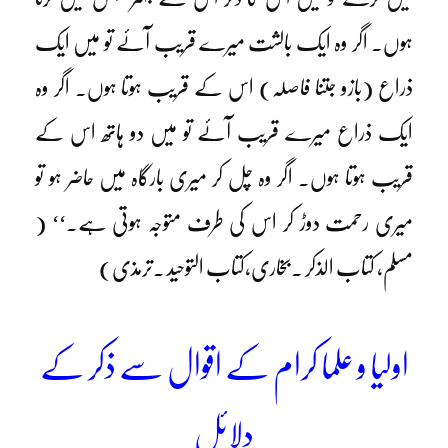
ہوں۔ اگر وہ ایک بالشت میرے قریب آئے تو میں ایک
ذراع (بازو جتنا فاصلہ) اس کے قریب ہوتا ہوں۔ اگر وہ
ایک ذراع میرے قریب آئے تو میں دو ہاتھ اس کے
قریب ہوتا ہوں۔ اگر وہ چل کر میری بارگاہ میں حاضر ہو تو
میری رحمت دوڑ کر اس کی طرف متوجہ ہوتی ہے۔‘‘ (
مسلم، کتاب الذکر ۔بخاری،کتاب التوحید ۔ترمذی)
اولیا و علما کرام کے اقوال سے ذکر کے
دلائل