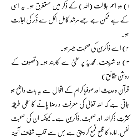
۱) وہ اسم جلالت (اللہ) کے ذکر میں مستغرق ہو۔ یہ اسی
کے لیے ممکن ہے جسے مرشد کامل اکمل سے ذکر کی اجازت
ہو۔
۲) اسے ذاکرین کی صحبت میسر ہو۔
۳) وہ شریعت ِ محمدیہؐ پر سختی سے کاربند ہو۔ (تصوف کے
روشن حقائق)
قرآن و حدیث اور صوفیا کرام کے اقوال سے یہ بات واضح ہو
جاتی ہے کہ اللہ تعالیٰ کی معرفت و رضا پانے کا عملی طریقہ
کثرتِ ذکرِاللہ اور صحبت ِ ذاکرین ہے۔ کیونکہ ان کی صحبت
نفس ِ امارہ کا قلع قمع کر دیتی ہے جس سے قلب شفاف آئینہ