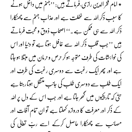
٭ امام فخر الدین رازی ؒ فرماتے ہیں: ’’جہنم میں داخل ہونے
کا سبب ذکر ِاللہ سے غفلت ہے اور عذابِ جہنم سے چھٹکارا
ذکر ِ اللہ سے ہی ممکن ہے۔‘‘ اصحابِ ذوق و محبت فرماتے
ہیں ’’جب قلب ذکر ِ اللہ سے غافل ہوتا ہے تو دنیا اور اس
کی خواہشات کی طرف متوجہ ہو کر حرص و حرمان میں مبتلا ہو جاتا
ہے اور پھر ایک رغبت سے دوسری رغبت کی طرف اور
ایک طلب سے دوسری طلب کی جانب منتقل ہوتا رہتا ہے
حتیٰ کہ تاریکیوں میں گھر جاتا ہے اور جب اس کے دل پر اللہ
کے ذکر اور معرفت کا دروازہ کھلتا ہے تو ان تمام آفات اور
مصائب سے چھٹکارا حاصل کرکے اسے ربّ تعالیٰ کی