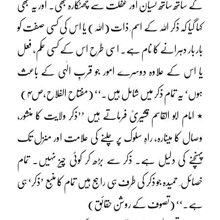
کے ساتھ ساتھ نسیان اور غفلت سے چھٹکارہ بھی۔ اور یہ بھی
کہا گیا کہ ذکر اللہ کے اسم ِ ذات (اللہ) یا اس کی کسی صفت کو
بار بار دہرانے کا نام ہے۔ اسی طرح اس کے کسی حکم، فعل
یا اس کے علاوہ دوسرے امور جو قربِ الٰہی کے باعث
ہوں‘ یہ تمام ذکر میں شامل ہیں۔‘‘ (مفتاح الفلاح،ص۴)
٭ امام ابو القاسم قشیریؒ فرماتے ہیں ’’ذکر ولایت کا منشور،
وصال کا مینارہ، راہِ سلوک پر چلنے کی علامت اور منزل تک
پہنچنے کی دلیل ہے۔ ذکر سے بڑھ کر کوئی چیز نہیں۔ تمام
خصائل ِ حمیدہ جو ذکر کی طرف ہی راجع ہیں تمام کا منبع ’ذکر‘ ہی
ہے۔‘‘ (تصوف کے روشن حقائق)