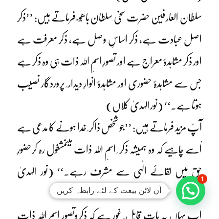
سلطان العارفین حضرت سخی سلطان باھُو ؒ فرماتے ہیں: ’’ذکر
اصل عبادت ہے، ذکر اساسِ وصل ہے، ذکر معرفت ہے
اور ذکر مشاہدۂ معراج ہے اور تصورِ اسمِ اللہ ذات ہی وہ ذکر ہے
جس سے مشاہدۂ حضوری اور مشاہدۂ انوارِ دیدار ِ پروردگار نصیب
ہوتا ہے۔‘‘ (نورالہدیٰ کلاں)
آپؒ مزید فرماتے ہیں: ’’جو شخص ذاکر ِ خدا ہونے کا مدعی ہے
اُسے چاہیے کہ وہ ہمیشہ ذکر ِ اسمِ اللہ ذات میںمشغول رہ کرحضورِ
حق میں لقائے الٰہی سے مشرف رہے۔‘‘ (نور الہدیٰ
1
آن لائن بیعت کے لئے رابطہ کریں
کلاں)
اب یہاں یہ بات قابل ِ غور ہے کہ ذکروتصورِ اسمِ اللہ ذات