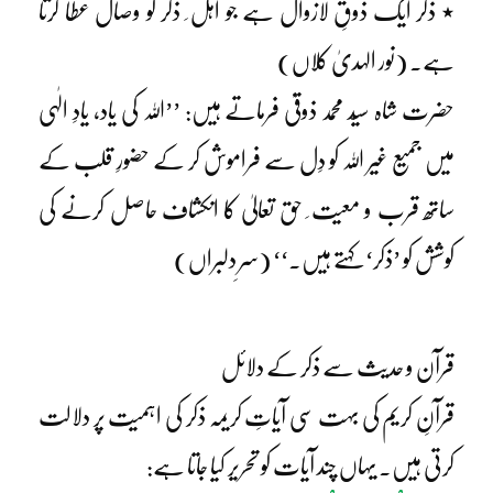
٭ ذکر ایک ذوقِ لازوال ہے جو اہل ِ ذکر کو وصال عطا کرتا
ہے۔ (نور الہدیٰ کلاں)
حضرت شاہ سیّد محمد ذوقیؒ فرماتے ہیں: ’’اللہ کی یاد، یادِ الٰہی
میں جمیع غیر اللہ کو دِل سے فراموش کر کے حضورِ قلب کے
ساتھ قرب و معیت ِ حق تعالیٰ کا انکشاف حاصل کرنے کی
کوشش کو ’ذکر‘ کہتے ہیں۔‘‘ (سرِ دلبراں)
قرآن و حدیث سے ذکر کے دلائل
قرآنِ کریم کی بہت سی آیاتِ کریمہ ذکر کی اہمیت پر دلالت
کرتی ہیں۔ یہاں چند آیات کو تحریر کیا جاتا ہے: