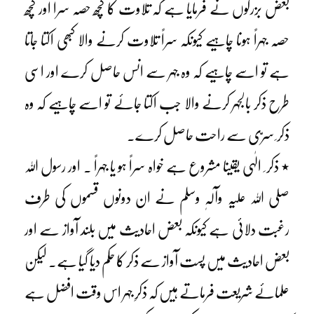
بعض بزرگوں نے فرمایا ہے کہ تلاوت کا کچھ حصہ سراً اور کچھ
حصہ جہراً ہونا چاہیے کیونکہ سراً تلاوت کرنے والا کبھی اکتا جاتا
ہے تو اسے چاہیے کہ وہ جہر سے انس حاصل کرے اور اسی
طرح ذکر بالجہر کرنے والا جب اکتا جائے تو اسے چاہیے کہ وہ
ذکر ِ سرّی سے راحت حاصل کرے۔
٭ ذکر ِ الٰہی یقینا مشروع ہے خواہ سراً ہو یا جہراً ۔ اور رسول اللہ
صلی اللہ علیہ وآلہٖ وسلم نے ان دونوں قسموں کی طرف
رغبت دلائی ہے کیونکہ بعض احادیث میں بلند آواز سے اور
بعض احادیث میں پست آواز سے ذکر کا حکم دیا گیا ہے۔ لیکن
علمائے شریعت فرماتے ہیں کہ ذکرِ جہر اس وقت افضل ہے