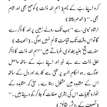
کرو اپنے ربّ کے نام( اسمِ اللہ ذات) کوصبح بھی اور شام
بھی۔‘‘ (الدھر:25)
ارشادِ نبوی ؐ ہے ’’جب تک روئے زمین پر اللہ کا ذکر رہے
گا تو اس وقت تک قیامت قائم نہیں ہو گی۔ (الحدیث)
حضرت شیخ جنید بغدادی ؒ فرماتے ہیں’’اسمِ اللہ ذات کا ذاکر
اپنی ذات سے بے خبر اور اپنے ربّ کے ساتھ واصل
ہوتاہے ۔وہ احکامِ الٰہیہ پر سختی سے کار بند اور دِل کے ساتھ
اس کے مشاہدہ میں مشغول رہتا ہے۔ حتیٰ کہ مشاہدہ کے
انوارو تجلیات اس کی بشری صفات کو جلا کر رکھ دیتے ہیں۔‘‘
(تصوف کے روشن حقائق)