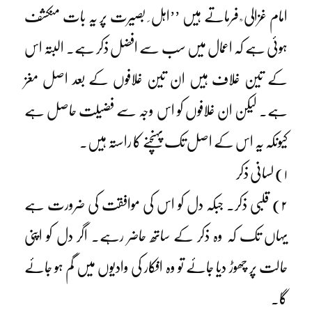
امام غزالی ؒ فرماتے ہیں ’’اہل ِ بصیرت پر یہ بات منکشف
ہوئی ہے کہ اعمال میں سب سے افضل ذکر ہے۔ البتہ اس
کے تین غلاف ہیں ان تین غلافوں کے بعد اصل مغز
ہے۔ لیکن ان غلافوں کو اس وجہ سے فضیلت حاصل ہے
کیونکہ یہ اس کے اصل تک پہنچنے کا راستہ ہیں۔
۱) لسانی ذکر
۲) قلبی ذکر۔ جبکہ دل کو اس کی موافقت کی ضرورت ہے
یہاں تک کہ وہ ذکر کے ساتھ حاضر رہے۔ اگر دل کو اپنی
حالت پر چھوڑ دیا جائے تو وہ افکار کی وادیوں میں گم ہو جائے
گا۔