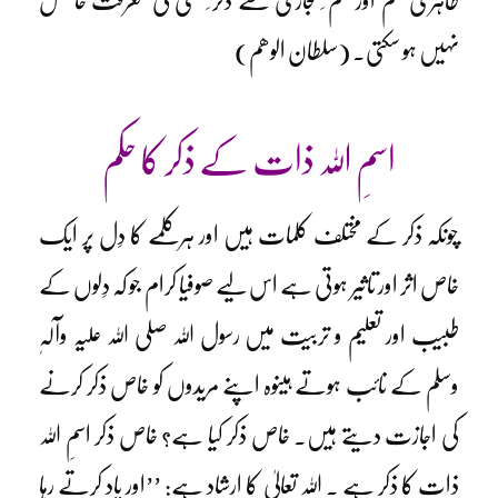
ظاہری علم اور علم ِ مجازی سے ذکر ِ خفی کی معرفت حاصل
نہیں ہو سکتی۔ (سلطان الوھم)
اسمِ اللہ ذات کے ذکر کا حکم
چونکہ ذکر کے مختلف کلمات ہیں اور ہر کلمے کا دِل پر ایک
خاص اثر اور تاثیر ہوتی ہے اس لیے صوفیا کرام جو کہ دِلوں کے
طبیب اور تعلیم و تربیت میں رسول اللہ صلی اللہ علیہ وآلہٖ
وسلم کے نائب ہوتے ہیںوہ اپنے مریدوں کو خاص ذکر کرنے
کی اجازت دیتے ہیں۔ خاص ذکر کیا ہے؟ خاص ذکر اسمِ اللہ
ذات کا ذکر ہے ۔ اللہ تعالیٰ کا ارشاد ہے: ’’اور یاد کرتے رہا