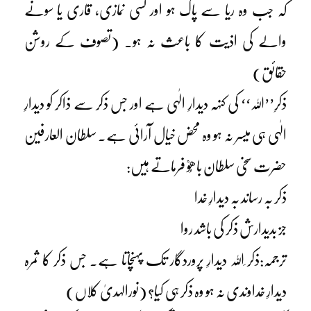
کہ جب وہ ریا سے پاک ہو اور کسی نمازی، قاری یا سونے
والے کی اذیت کا باعث نہ ہو۔ (تصوف کے روشن
حقائق)
ذکرِ’’اللہ‘‘ کی کنہہ دیدارِ الٰہی ہے اور جس ذکر سے ذاکر کو دیدارِ
الٰہی ہی میسر نہ ہو وہ محض خیال آرائی ہے۔ سلطان العارفین
حضرت سخی سلطان باھُوؒ فرماتے ہیں:
ذکر بہ رساند بہ دیدارِ خدا
جز بدیدارش ذکر کی باشد روا
ترجمہ:ذکر ِاللہ دیدارِ پروردگار تک پہنچاتا ہے۔ جس ذکر کا ثمرہ
دیدارِ خداوندی نہ ہو وہ ذکر ہی کیا؟ (نورالہدیٰ کلاں)