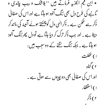
٭ ابن ِقیم الجوزیہ فرماتے ہیں ’’بلاشک و ریب چاندی و
تانبے کی طرح دِل بھی زنگ آلود ہو جاتا ہے اور اس کی صفائی
ذکر سے ممکن ہے۔ ذکرِ الٰہی دل کو چمکتے ہوئے آئینہ کی مانند کر
دیتا ہے۔ اور جب ذکر ترک کر دیا جاتا ہے تو دل پھر زنگ آلود
ہو جاتا ہے۔ جبکہ زنگ لگنے کے دو سبب ہیں:
۱) غفلت
۲) گناہ
اور اس کی صفائی بھی دو چیزوں سے ہوتی ہے۔
۱) استغفار
۲) ذکر