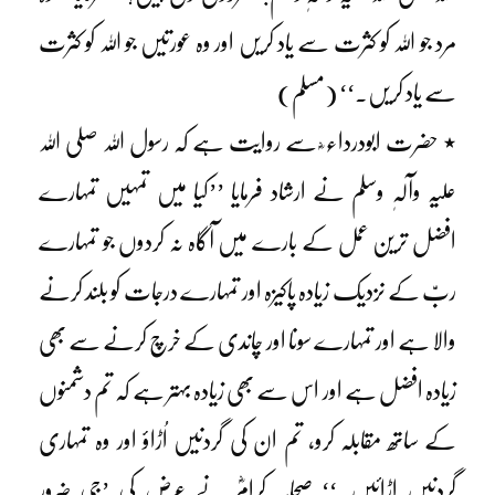
مرد جو اللہ کو کثرت سے یاد کریں اور وہ عورتیں جو اللہ کو کثرت
سے یاد کریں۔‘‘ (مسلم)
٭ حضرت ابودرداء ؓ سے روایت ہے کہ رسول اللہ صلی اللہ
علیہ وآلہٖ وسلم نے ارشاد فرمایا ’’کیا میں تمہیں تمہارے
افضل ترین عمل کے بارے میں آگاہ نہ کردوں جو تمہارے
ربّ کے نزدیک زیادہ پاکیزہ اور تمہارے درجات کو بلند کرنے
والا ہے اور تمہارے سونا اور چاندی کے خرچ کرنے سے بھی
زیادہ افضل ہے اور اس سے بھی زیادہ بہتر ہے کہ تم دشمنوں
کے ساتھ مقابلہ کرو، تم ان کی گردنیں اُڑاؤ اور وہ تمہاری
گردنیں اڑائیں۔‘‘ صحابہ کرامؓ نے عرض کی ’جی ضرور