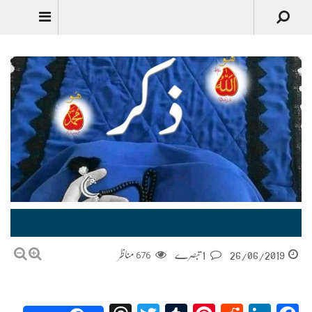
Urdu
ذکر |Zikr
26/06/2019
1 تبصرے
676
مناظر