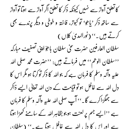
کا تعلق آواز سے نہیں کیونکہ ذکر کا تعلق اگر آواز سے ہوتا تو آواز
سے ساتھ ذکرِ ’یاھُو‘ تو کبوتر، فاختہ و طوطی و دیگر پرندے بھی
کرتے ہیں۔‘‘ (نورالہدیٰ کلاں)
سلطان العارفین حضرت سخی سلطان باھُوؒ اپنی تصنیف مبارکہ
’’سلطان الوھم‘‘ میں فرماتے ہیں: ’’حضرت محمد صلی اللہ
علیہ وآلہٖ وسلم کا فرمان ہے کہ جو اللہ کا ذکر تو کرتا ہو مگر اس کا
دِل اللہ سے غافل ہو تو قیامت کے دن اللہ تعالیٰ ایسے ذاکر
سے جھگڑا کرے گا۔‘‘ آپ صلی اللہ علیہ وآلہٖ وسلم کا فرمان
ہے ’’ایسے جسم پر لعنت ہو جو بظاہر اللہ کے سامنے کھڑا ہوتا
ہے اور اس کا دِل اللہ سے غافل ہوتا ہے۔‘‘ (سلطان