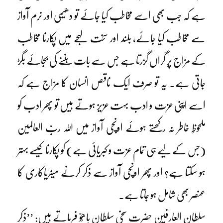
ہے کہ جب بھی اسے مخاطب کیا جائے تو دھیمی اور نرم آواز
سے مخاطب کیا جائے، بلند اور سخت لہجے میں پکارنا مخاطب
کے مزاج پر گراں گزرتا ہے جس سے بات بننے کی بجائے بگڑ
جاتی ہے۔ یہ تو صرف ایک ناقص انسان کا مزاج ہے کہ
اسے اپنی عزت و ادب بہت عزیز ہوتے ہیں تو پھر ادب کو
ملحوظِ خاطر نہ رکھتے ہوئے اونچی آواز میں اللہ ربّ العالمین
(جس کے لیے ہی تمام عزت و کبریائی ہے) کو پکارنا کیسے بہتر
ہو سکتا ہے؟ اور پھر اونچی آواز سے ذکر کرنے میںریاکاری کا
عنصر بھی شامل ہو جاتا ہے۔
سلطان العارفین حضرت سخی سلطان باھُوؒ فرماتے ہیں: ’’ذکر