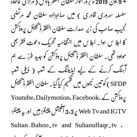
٭ 9 جون 2019ء بروز اتوار سلطان الفقر ہاؤس (مرکزی خانقاہ
سلسلہ سروری قادری ) میں صاحبزادہ سلطان محمد مرتضیٰ
نجیب صاحب کی زیر ِ صدارت سلطان الفقر ڈیجیٹل پروڈکشن
کا اجلا س ہوا۔ اجلاس میں انتظامیہ تحریک دعوتِ فقر بھی
موجود تھی۔ سلطان الفقر ڈیجیٹل پروڈکشن کو جدید طرز سے ہم
آہنگ کرنے کے لیے ایڈیٹنگ کے شعبہ ( ذیلی شعبہ
SFDP) کو تین ٹیموں میں تقسیم کیا گیا۔ سلطان الفقر ڈیجیٹل
پروڈکشن کے Youtube, Dailymotion, Facebook,
Web Tv and IGTV پر 3,3 آفیشل چینلز ہیں اور یہ چینلز
Sultan-Bahoo.tv and Sultanulfaqr.tv ،