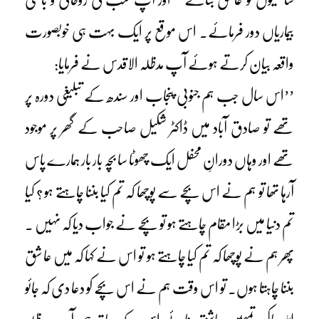
بیماریاں دور فرمائے۔ اس موقع پر ایک بہت ہی خوبصورت
واقعہ بیان کرتے ہوئے آپ مدظلہ الاقدس نے فرمایا:
’’اس سال جب ہم جنوبی پنجاب اور سندھ کے تبلیغی دورہ پر
تھے تو صادق آباد میں ڈاکٹر شکیل صاحب کے گھر پر موجود
تھے اور وہاں دورانِ محفل ایک چھوٹا سا بچہ بار بار ہمارے پاس
آرہا تھا تو ہم نے اس بچے سے پوچھا کہ تم کیا بننا چاہتے ہو ؟ کیا
تم دنیا میں بڑا مقام چاہتے ہو تو بچے نے جواب دیا کہ نہیں ۔
پھر ہم نے پوچھا کہ تم کیا چاہتے ہو تو اس نے کہا کہ میں عا شق
بننا چاہتا ہوں۔ تو اس وقت ہم نے اس بچے کو دعا دی کہ جائو