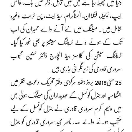
دنیا میں پھیلا رہا ہے جس میں قابل ِ ذکر فیس بک، واٹس
ایپ، ٹوئیٹر، لنکڈان، انسٹاگرام، ریڈ ایٹ، پن ٹرسٹ وغیرہ
شامل ہیں۔ میٹنگ میں نئے آنے والے ممبران کی اب
تک کے ہونے والے ٹریننگ سیشنز پر بھی غور کیا گیا۔
ٹریننگ سیشن کی کلاسز ہیڈ انچارج ڈاکٹر حسنین محبوب
سروری قادری کی زیر نگرانی جاری ہیں۔
25 مئی2019 بروز ہفتہ مرکزی دفتر تحریک دعوتِ فقر میں
انتظامیہ اور جنرل کونسل کے عہدیداران کی میٹنگ ہوئی جس
میں وسیم اکرم سروری قادری نے جنرل کونسل کے لیے
منتخب ہونے والے صدر ناصر مجید سروری قادری کو جنرل