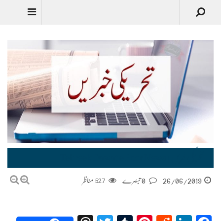
تحریکی خبریں | Tehreek Dawat e Faqr News
26/06/2019
0 تبصرے
527
مناظر