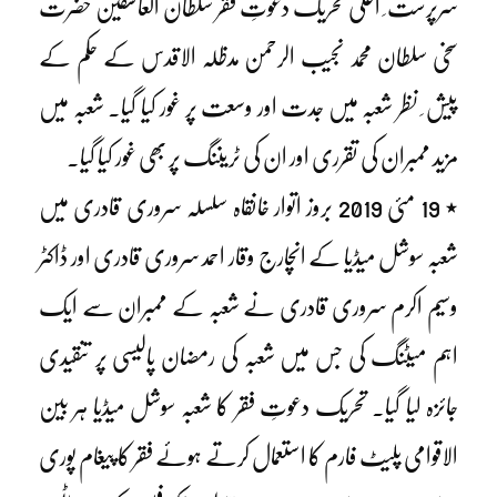
سرپرست ِ اعلیٰ تحریک دعوتِ فقر سلطان العاشقین حضرت
سخی سلطان محمد نجیب الرحمن مدظلہ الاقدس کے حکم کے
پیش ِ نظر شعبہ میں جدت اور وسعت پر غور کیا گیا۔ شعبہ میں
مزید ممبران کی تقرری اور ان کی ٹریننگ پر بھی غور کیا گیا۔
٭ 19 مئی 2019 بروز اتوار خانقاہ سلسلہ سروری قادری میں
شعبہ سوشل میڈیا کے انچارج وقار احمد سروری قادری اور ڈاکٹر
وسیم اکرم سروری قادری نے شعبہ کے ممبران سے ایک
اہم میٹنگ کی جس میں شعبہ کی رمضان پالیسی پر تنقیدی
جائزہ لیا گیا۔ تحریک دعوتِ فقر کا شعبہ سوشل میڈیا ہر بین
الاقوامی پلیٹ فارم کا استعمال کرتے ہوئے فقر کا پیغام پوری