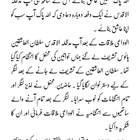
اللہ پاک تمہیں عاشق بنائے اس کے ساتھ ہی آپ مدظلہ
الاقدس نے ایک دفعہ دوبارہ دعا دی کہ اللہ پاک آپ سب کو
اپنا عاشق بنائے ۔
الوداعی ملاقات کے بعد آپ مدظلہ الاقدس سلطان العاشقین
ہائوس تشریف لے گئے جہاں خواتین کی محفل کا انتظام کیا گیا
تھا۔ سلطان العاشقین کے تشریف لے جانے کے بعد لنگر
کے لیے دستر خوان لگایا گیا ۔ حاضرین ِ محفل نے لذیز لنگر اور
تمام انتظامات کو خوب سراہا۔ لنگر کے بعد تمام آنے والے
ساتھیوں سے انتظامیہ نے الوداعی ملاقات فرمائی اور ان کا
شکریہ دا کیا ۔