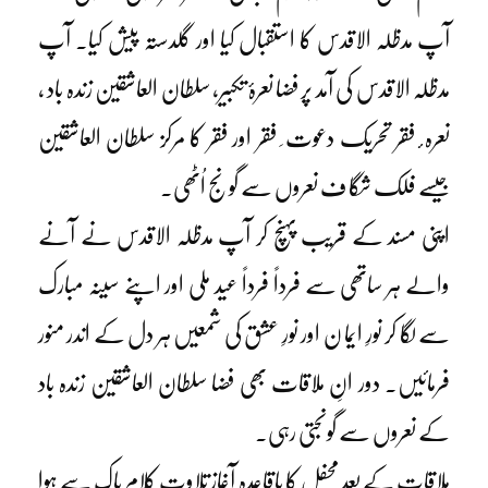
آپ مدظلہ الاقدس کا استقبال کیا اور گلدستہ پیش کیا۔ آپ
مدظلہ الاقدس کی آمد پر فضا نعرۂ تکبیر، سلطان العاشقین زندہ باد ،
نعرہ ٔ فقر تحریک دعوت ِ فقر اور فقر کا مرکز سلطان العاشقین
جیسے فلک شگا ف نعروں سے گونج اُٹھی۔
اپنی مسند کے قریب پہنچ کر آپ مدظلہ الاقدس نے آنے
والے ہر ساتھی سے فرداً فرداً عید ملی اور اپنے سینہ مبارک
سے لگا کر نورِ ایما ن اور نورِ عشق کی شمعیں ہر دل کے اندر منور
فرمائیں۔ دور انِ ملاقات بھی فضا سلطان العاشقین زندہ باد
کے نعروں سے گونجتی رہی۔
ملاقات کے بعد محفل کا باقاعدہ آغاز تلاوتِ کلامِ پاک سے ہوا