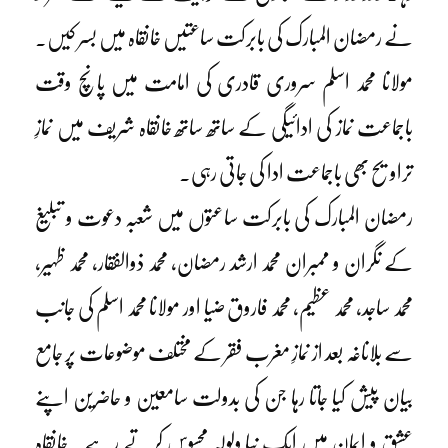
نے رمضان المبارک کی بابرکت ساعتیں خانقاہ میں بسر کیں۔
مولانا محمد اسلم سروری قادری کی امامت میں پانچ وقت
باجماعت نماز کی ادائیگی کے ساتھ ساتھ خانقاہ شریف میں نمازِ
تراویح بھی باجماعت ادا کی جاتی رہی۔
رمضان المبارک کی بابرکت ساعتوں میں شعبہ دعوت و تبلیغ
کے نگران و ممبران محمد ارشد رمضان، محمد ذوالفقار، محمد ظہیر،
محمد ساجد، محمد عظیم، محمد فاروق ضیا اور مولانا محمد اسلم کی جانب
سے بلاناغہ بعد از نمازِ مغرب فقر کے مختلف موضوعات پر جامع
بیان پیش کیا جاتا رہا جن کی بدولت سامعین و حاضرین اپنے
عشق و ایمان میں ایک نیا ولولہ محسوس کرتے رہے۔ خانقاہ