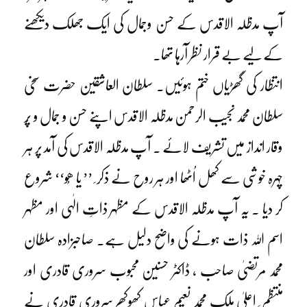
آپ مدظلہ الاقدس کے حسن وجمال کی ایک جھلک دیکھنے
کے لیے بے قرار نظر آرہا تھا۔
انتظار کی گھڑیاں ختم ہوئیں۔ سلطان العاشقین حضرت سخی
سلطان محمد نجیب الرحمن مدظلہ الاقدس اپنے حسن و جمال و پُر
وقار انداز میں تشریف لائے ۔ آپ مدظلہ الاقدس کی آمد پر ہر
چہرہ خوشی سے کھل اُٹھا اور ہر روح نے ذکر ِ ’’ یا ھُو‘‘ شروع
کر دیا ۔ یہ آپ مدظلہ الاقدس کے مظہر ذاتِ الٰہی اور مظہر
اسم اللہ ذات ہونے کی واضح دلیل ہے۔ صاحبزادہ سلطان
محمد مرتضیٰ صاحب ، ڈاکٹر حسنین محبوب سروری قادری اور
منتظم ِ اعلیٰ ملک محمد نعیم عباس کھوکھر سروری قادری نے