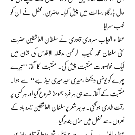
حال بارگاہِ رسالت میں پیش کیا۔ حاضرین ِ محفل نے ان کو
خوب سراہا۔
عطا ء الوہاب سروری قادری نے سلطان العاشقین حضرت
سخی سلطان محمد نجیب الرحمن مدظلہ الاقدس کی شان میں
ایک خوبصورت منقبت پیش کی۔ منقبت کا آغاز ’’تیرے
چہرے کو یونہی دیکھنا ،میری عید میری نیاز ہے‘‘ سے ہوا۔
منقبت کے آغاز سے ہی ہر فرد جھومنا شروع گیا اور ہر کسی پر
رقت طاری ہو گئی۔ ہر ہر شعر پر سلطان العاشقین زندہ باد کے
نعروں سے محفل میں سماں بندھ گیا۔
عطاء الوہاب نے جب درج ذیل شعر پڑھا تو تمام حاضرین ِ