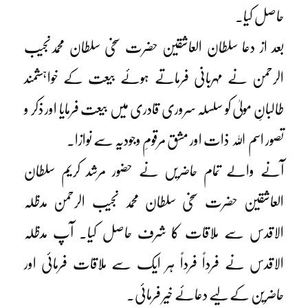
حاصل کیا۔
بعد از دعا سلطان العاشقین حضرت سخی سلطان محمدنجیب
الرحمن نے مہربانی فرماتے ہوئے بیعت کے خواہشمند
طالبانِ مولیٰ کو سلسلہ سروری قادری میں بیعت فرمایا اور ذکر و
تصور اسم اللہ ذات اور مشق مرقومِ وجودیہ سے نوازا۔
آنے والے تمام حاضریں نے حضور مرشد کریم سلطان
العاشقین حضرت سخی سلطان محمد نجیب الرحمن مدظلہ
الاقدس سے ملاقات کا شرف حاصل کیا۔ آپ مدظلہ
الاقدس نے فرداً فرداً ہر ایک سے ملاقات فرمائی اور
حاضرین کے لیے دعائے خیر فرمائی۔