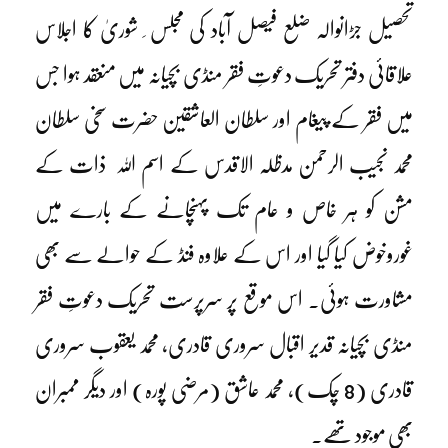
تحصیل جڑانوالہ ضلع فیصل آباد کی مجلس ِ شوریٰ کا اجلاس
علاقائی دفتر تحریک دعوتِ فقر منڈی بچیانہ میں منعقد ہوا جس
میں فقر کے پیغام اور سلطان العاشقین حضرت سخی سلطان
محمد نجیب الرحمن مدظلہ الاقدس کے اسم اللہ ذات کے
مشن کو ہر خاص و عام تک پہنچانے کے بارے میں
غوروخوض کیا گیا اور اس کے علاوہ فنڈ کے حوالے سے بھی
مشاورت ہوئی۔ اس موقع پر سرپرست تحریک دعوتِ فقر
منڈی بچیانہ قدیر اقبال سروری قادری، محمد یعقوب سروری
قادری (8 چک)، محمد عاشق (مرضی پورہ) اور دیگر ممبران
بھی موجود تھے۔