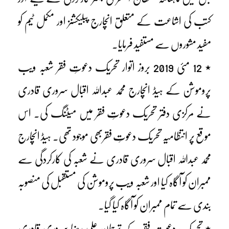
کتب کی اشاعت کے متعلق انچارج پبلیکشنز اور مکمل ٹیم کو
مفید مشوروں سے مستفید فرمایا۔
٭ 12 مئی 2019 بروز اتوار تحریک دعوتِ فقر شعبہ ویب
پروموشن کے ہیڈ انچارج محمد عبداللہ اقبال سروری قادری
نے مرکزی دفتر تحریک دعوتِ فقر میں میٹنگ کی۔ اس
موقع پر انتظامیہ تحریک دعوتِ فقربھی موجود تھی۔ ہیڈ انچارج
محمد عبداللہ اقبال سروری قادری نے شعبہ کی کارکردگی سے
ممبران کو آگاہ کیا اور شعبہ ویب پروموشن کی مستقبل کی منصوبہ
بندی سے تمام ممبران کو آگاہ کیا گیا۔
٭ تحریک دعوتِ فقر کے ترجمان علی رضا سروری قادری