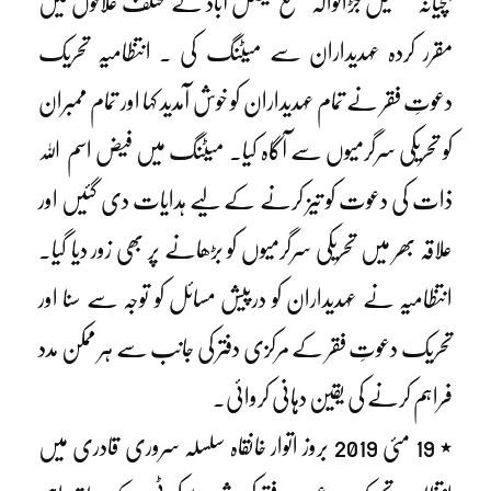
بچیانہ تحصیل جڑانوالہ ضلع فیصل آباد کے مختلف علاقوں میں
مقرر کردہ عہدیداران سے میٹنگ کی ۔ انتظامیہ تحریک
دعوتِ فقر نے تمام عہدیداران کو خوش آمدید کہا اور تمام ممبران
کو تحریکی سرگرمیوں سے آگاہ کیا۔ میٹنگ میں فیض اسم اللہ
ذات کی دعوت کو تیز کرنے کے لیے ہدایات دی گئیں اور
علاقہ بھر میں تحریکی سرگرمیوں کو بڑھانے پر بھی زور دیا گیا۔
انتظامیہ نے عہدیداران کو درپیش مسائل کو توجہ سے سنا اور
تحریک دعوتِ فقر کے مرکزی دفتر کی جانب سے ہر ممکن مدد
فراہم کرنے کی یقین دہانی کروائی۔
٭ 19 مئی 2019 بروز اتوار خانقاہ سلسلہ سروری قادری میں