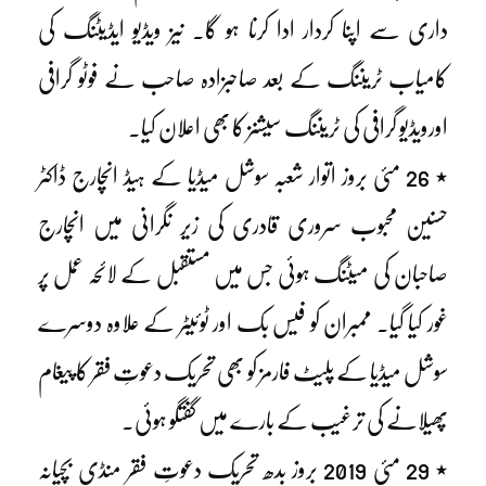
داری سے اپنا کردار ادا کرنا ہو گا۔ نیز ویڈیو ایڈیٹنگ کی
کامیاب ٹریننگ کے بعد صاحبزادہ صاحب نے فوٹو گرافی
اورویڈیو گرافی کی ٹریننگ سیشنز کا بھی اعلان کیا۔
٭ 26 مئی بروز اتوار شعبہ سوشل میڈیا کے ہیڈ انچارج ڈاکٹر
حسنین محبوب سروری قادری کی زیر نگرانی میں انچارج
صاحبان کی میٹنگ ہوئی جس میں مستقبل کے لائحہ عمل پر
غور کیا گیا۔ ممبران کو فیس بک اور ٹوئیٹر کے علاوہ دوسرے
سوشل میڈیا کے پلیٹ فارمز کو بھی تحریک دعوتِ فقر کا پیغام
پھیلانے کی ترغیب کے بارے میں گفتگو ہوئی۔
٭ 29 مئی 2019 بروز بدھ تحریک دعوتِ فقر منڈی بچیانہ