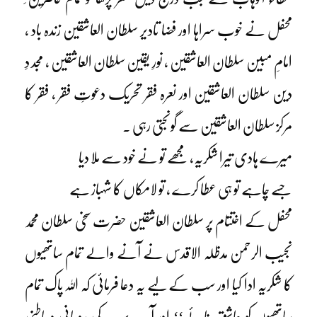
محفل نے خوب سراہا اور فضا تادیر سلطان العاشقین زندہ باد ،
امامِ مبین سلطان العاشقین ، نورِ یقین سلطان العاشقین ، مجد دِ
دین سلطان العاشقین اور نعرہ فقر تحریک دعوتِ فقر ، فقر کا
مرکز سلطان العاشقین سے گونجتی رہی ۔
میرے ہادی تیرا شکریہ، مجھے تو نے خود سے ملا دیا
جسے چاہے تو ہی عطا کرے ، تو لامکاں کا شہباز ہے
محفل کے اختتام پر سلطان العاشقین حضرت سخی سلطان محمد
نجیب الرحمن مدظلہ الاقدس نے آنے والے تمام ساتھیوں
کا شکریہ ادا کیا اور سب کے لیے یہ دعا فرمائی کہ اللہ پاک تمام
ساتھیوں کو عاشق بنائے‘‘ اور آپ سب کی روحانی و باطنی