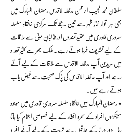
سلطان محمد نجیب الرحمن مدظلہ لاقدس رمضان المبارک میں
بھی ہر اتوار نمازِ ظہر سے تین بجے تک مرکزی خانقاہ سلسلہ
سروری قادری میں عقیدتمندوں اور طالبانِ مولیٰ سے ملاقات
کے لیے تشریف فرما ہوتے رہے۔ ملک بھر سے کثیر تعداد
میں مریدین آپ مدظلہ الاقدس سے ملاقات کے لیے آتے
رہے اور آپ مدظلہ الاقدس کی پاک صحبت سے فیض یاب
ہوتے رہے ہیں۔
٭ رمضان المبارک میں خانقاہ سلسلہ سروری قادری میں موجود
سینکڑوں افراد کے سحرو افطار کے لیے خصوصی اہتمام کیا جاتا
رہا۔ دور دراز کے علاقوں سے تربیت کے لیے آئے افراد