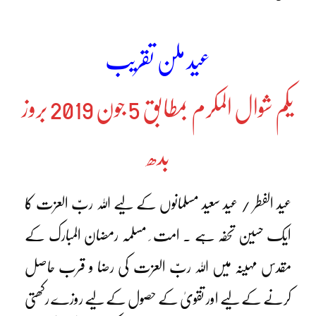
عید ملن تقریب
یکم شوال المکرم بمطابق 5 جون 2019 بروز
بدھ
عید الفطر / عید سعید مسلمانوں کے لیے اللہ ربّ العزت کا
ایک حسین تحفہ ہے ۔ امت ِ مسلمہ رمضان المبارک کے
مقدس مہینہ میں اللہ ربّ العزت کی رضا و قرب حاصل
کرنے کے لیے اور تقویٰ کے حصول کے لیے روزے رکھتی