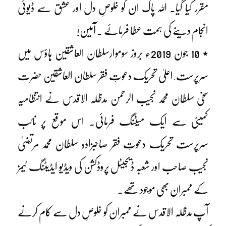
مقرر کیا گیا۔ اللہ پاک ان کو خلوصِ دل اور عشق سے ڈیوٹی
انجام دینے کی ہمت عطا فرمائے ۔ آمین!
٭ 10 جون 2019ء بروز سوموارسلطان العاشقین ہاؤس میں
سرپرست ِ اعلیٰ تحریک دعوتِ فقر سلطان العاشقین حضرت
سخی سلطان محمد نجیب الرحمن مدظلہ الاقدس نے انتظامیہ
کمیٹی سے ایک میٹنگ فرمائی۔ اس موقع پر نائب
سرپرست تحریک دعوتِ فقر صاحبزادہ سلطان محمد مرتضیٰ
نجیب صاحب اور شعبہ ڈیجیٹل پروڈکشن کی ویڈیو ایڈیٹنگ ٹیمز
کے ممبران بھی موجود تھے۔
آپ مدظلہ الاقدس نے ممبران کو خلوصِ دل سے کام کرنے