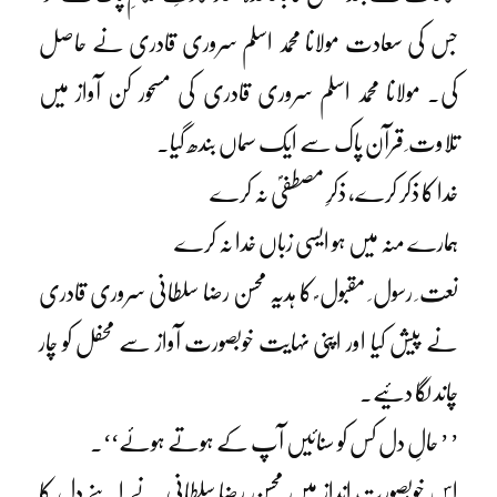
جس کی سعادت مولانا محمد اسلم سروری قادری نے حاصل
کی۔ مولانا محمد اسلم سروری قادری کی مسحور کن آواز میں
تلاوت ِ قرآن پاک سے ایک سماں بندھ گیا۔
خدا کا ذکر کرے، ذکرِ مصطفیؐ نہ کرے
ہمارے منہ میں ہو ایسی زباں خدا نہ کرے
نعت ِ رسول ِ مقبول ؐ کا ہدیہ محسن رضا سلطانی سروری قادری
نے پیش کیا اور اپنی نہایت خوبصورت آواز سے محفل کو چار
چاند لگا دئیے۔
’ ’ حالِ دل کس کو سنائیں آپ کے ہوتے ہوئے‘‘۔
اس خوبصورت انداز میں محسن رضا سلطانی نے اپنے دل کا