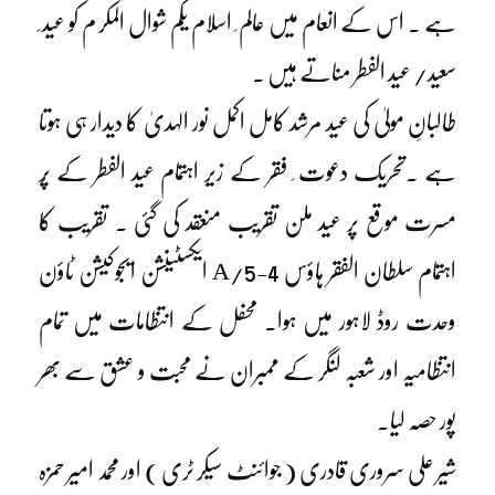
ہے ۔ اس کے انعام میں عالم ِ اسلام یکم شوال المکر م کو عید ِ
سعید/ عید الفطر مناتے ہیں ۔
طالبانِ مولیٰ کی عید مرشد کامل اکمل نور الہدیٰ کا دیدار ہی ہوتا
ہے ۔تحریک دعوت ِ فقر کے زیر اہتمام عید الفطر کے پُر
مسرت موقع پر عید ملن تقریب منعقد کی گئی ۔ تقریب کا
اہتمام سلطان الفقر ہاؤس 4-5/A ایکسٹینشن ایجوکیشن ٹاؤن
وحدت روڈ لاہور میں ہوا۔ محفل کے انتظامات میں تمام
انتظامیہ اور شعبہ لنگر کے ممبران نے محبت و عشق سے بھر
پور حصہ لیا۔
شیر علی سروری قادری ( جوائنٹ سیکر ٹری ) اور محمد امیر حمزہ