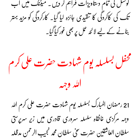
کونسل کی تمام دستاویزات فراہم کر دیں۔ میٹنگ میں اب
تک کی کاکردگی کا تنقیدی جائزہ لیا گیا۔ کارکردگی کو مزید بہتر
بنانے کے لیے لائحہ عمل پر بھی غور کیا گیا۔
محفل بسلسلہ یوم شہادت حضرت علی کرم
اللہ وجہہ
21 رمضان المبارک بسلسلہ یوم شہادت حضرت علی کرم اللہ
وجہہ مرکزی خانقاہ سلسلہ سروری قادری میں زیر سرپرستی
سلطان العاشقین حضرت سخی سلطان محمد نجیب الرحمن مدظلہ