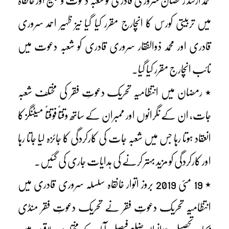
محمدارشد رمضان سروری قادری کو شعبہ دعوت و تبلیغ اور خانقاہ
میں تربیتی کورس کا انچارج مقرر کیا گیا نیز ظہیر احمد سروری
قادری اور محمد ذوالفقار سروری قادری کو شعبہ دعوت میں
نائب انچارج مقرر کیا گیا۔
٭ رمضان میں انتظامیہ تحریک دعوتِ فقر کی مختلف شعبہ
جات، ان کے نگرانوں اور ممبران کے ساتھ وقتاً فوقتاً میٹنگز کا
انعقاد ہوتا رہا جس میں شعبہ جات کی کارکردگی کا جائزہ لیا جاتا رہا
اور کارکردگی کو مزید بہتر کرنے کی ہدایات جاری کی گئیں۔
٭ 19 مئی 2019 بروز اتوار خانقاہ سلسلہ سروری قادری میں
انتظامیہ تحریک دعوتِ فقر نے تحریک دعوتِ فقر منڈی