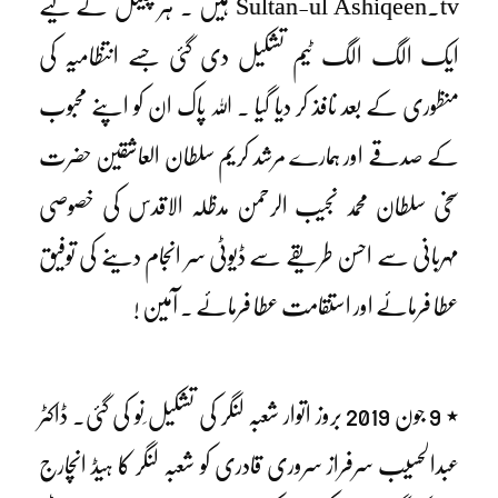
Sultan-ul Ashiqeen.tv ہیں ۔ ہر چینل کے لیے
ایک الگ الگ ٹیم تشکیل دی گئی جسے انتظامیہ کی
منظوری کے بعد نافذ کر دیا گیا ۔ اللہ پاک ان کو اپنے محبوب
کے صدقے اور ہمارے مرشد کریم سلطان العاشقین حضرت
سخی سلطان محمد نجیب الرحمن مدظلہ الاقدس کی خصوصی
مہربانی سے احسن طریقے سے ڈیوٹی سر انجام دینے کی توفیق
عطا فرمائے اور استقامت عطا فرمائے ۔ آمین !
٭ 9 جون 2019 بروز اتوار شعبہ لنگر کی تشکیل ِنو کی گئی۔ ڈاکٹر
عبدالحسیب سرفراز سروری قادری کو شعبہ لنگر کا ہیڈ انچارج