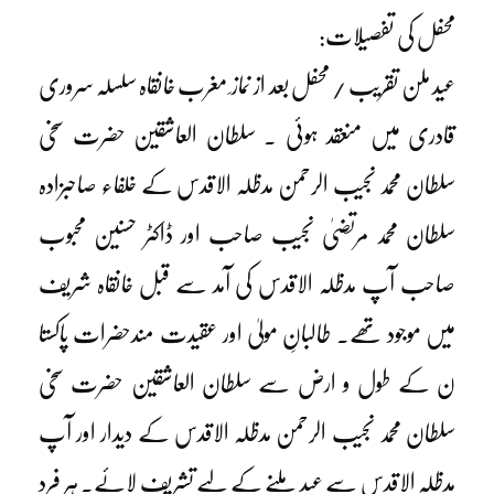
محفل کی تفصیلات:
عید ملن تقریب / محفل بعد از نماز ِ مغرب خانقاہ سلسلہ سروری
قادری میں منعقد ہوئی ۔ سلطان العاشقین حضرت سخی
سلطان محمد نجیب الرحمن مدظلہ الاقدس کے خلفاء صاحبزادہ
سلطان محمد مرتضیٰ نجیب صاحب اور ڈاکٹر حسنین محبوب
صاحب آپ مدظلہ الاقدس کی آمد سے قبل خانقاہ شریف
میں موجود تھے۔ طالبانِ مولیٰ اور عقیدت مندحضرات پاکستا
ن کے طول و ارض سے سلطان العاشقین حضرت سخی
سلطان محمد نجیب الرحمن مدظلہ الاقدس کے دیدار اور آپ
مدظلہ الاقدس سے عید ملنے کے لیے تشریف لائے۔ ہر فرد