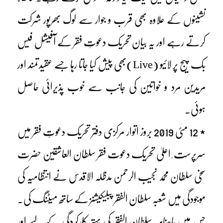
نشینوں کے علاوہ بھی قرب و جوار سے لوگ بھرپور شرکت
کرتے رہے اور یہ بیان تحریک دعوتِ فقر کے آفیشل فیس
بک پیج پر لائیو (Live)بھی پیش کیا جاتا رہا جسے عقیدتمند اور
مریدین مرد و خواتین کی جانب سے خوب پذیرائی حاصل
ہوئی۔
٭ 12 مئی 2019 بروز اتوار مرکزی دفتر تحریک دعوتِ فقر میں
سرپرست ِ اعلیٰ تحریک دعوت فقر سلطان العاشقین حضرت
سخی سلطان محمد نجیب الرحمن مدظلہ الاقدس نے انتظامیہ کی
موجودگی میں شعبہ سلطان الفقر پبلیکیشنز کے ساتھ میٹنگ کی۔
جس میں ماہنامہ سلطان الفقر کی بہتر کارکردگی کے لیے اور