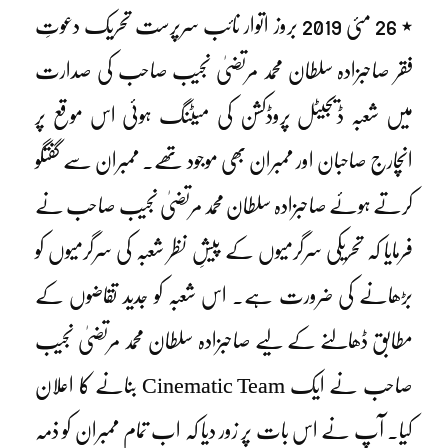
٭ 26 مئی 2019 بروز اتوار نائب سرپرست تحریک دعوتِ
فقر صاحبزادہ سلطان محمد مرتضیٰ نجیب صاحب کی صدارت
میں شعبہ ڈیجیٹل پروڈکشن کی میٹنگ ہوئی اس موقع پر
انچارج صاحبان اور ممبران بھی موجود تھے۔ ممبران سے گفتگو
کرتے ہوئے صاحبزادہ سلطان محمد مرتضیٰ نجیب صاحب نے
فرمایا کہ تحریکی سرگرمیوں کے پیشِ نظر شعبہ کی سرگرمیوں کو
بڑھانے کی ضرورت ہے۔ اس شعبہ کو جدید تقاضوں کے
مطابق ڈھالنے کے لیے صاحبزادہ سلطان محمد مرتضیٰ نجیب
صاحب نے ایک Cinematic Team بنانے کا اعلان
کیا۔ آپ نے اس بات پر زور دیا کہ اب تمام ممبران کو ذمہ