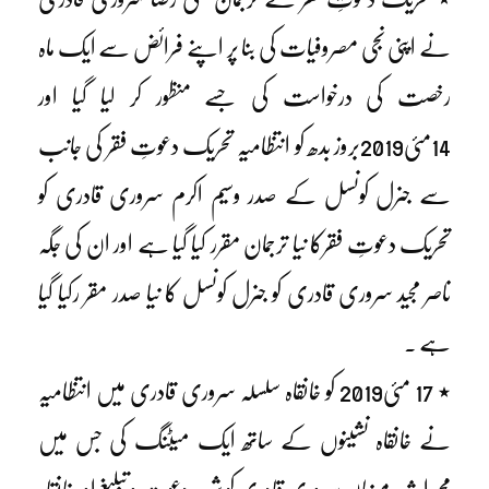
نے اپنی نجی مصروفیات کی بنا پر اپنے فرائض سے ایک ماہ
رخصت کی درخواست کی جسے منظور کر لیا گیا اور
14مئی2019بروز بدھ کو انتظامیہ تحریک دعوتِ فقر کی جانب
سے جنرل کونسل کے صدر وسیم اکرم سروری قادری کو
تحریک دعوتِ فقرکا نیا ترجمان مقرر کیا گیا ہے اور ان کی جگہ
ناصر مجید سروری قادری کو جنرل کونسل کا نیا صدر مقر رکیا گیا
ہے ۔
٭ 17 مئی2019 کو خانقاہ سلسلہ سروری قادری میں انتظامیہ
نے خانقاہ نشینوں کے ساتھ ایک میٹنگ کی جس میں