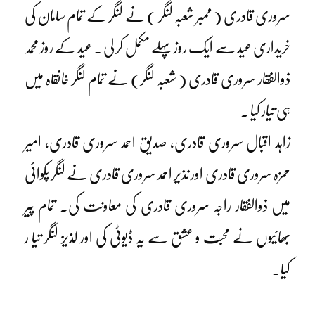
سروری قادری ( ممبر شعبہ لنگر ) نے لنگر کے تمام سامان کی
خریداری عید سے ایک روز پہلے مکمل کر لی ۔ عید کے روز محمد
ذوالفقار سروری قادری ( شعبہ لنگر) نے تمام لنگر خانقاہ میں
ہی تیار کیا ۔
زاہد اقبال سروری قادری، صدیق احمد سروری قادری، امیر
حمزہ سروری قادری اور نذیر احمد سروری قادری نے لنگر پکوائی
میں ذوالفقار راجہ سروری قادری کی معاونت کی۔ تمام پیر
بھائیوں نے محبت و عشق سے یہ ڈیوٹی کی اور لذیز لنگر تیا ر
کیا۔