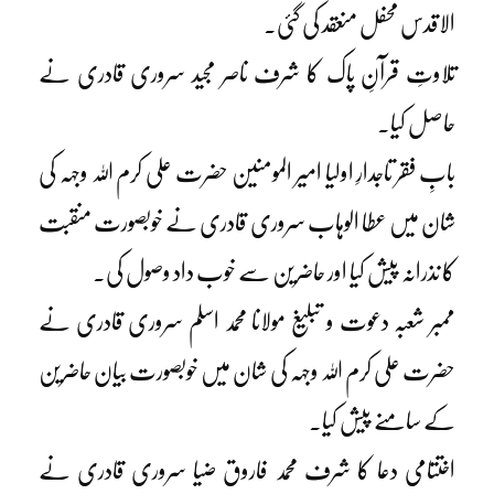
الاقدس محفل منعقد کی گئی۔
تلاوتِ قرآنِ پاک کا شرف ناصر مجید سروری قادری نے
حاصل کیا۔
بابِ فقر تاجدارِ اولیا امیر المومنین حضرت علی کرم اللہ وجہہ کی
شان میں عطا الوہاب سروری قادری نے خوبصورت منقبت
کا نذرانہ پیش کیا اور حاضرین سے خوب داد وصول کی۔
ممبر شعبہ دعوت و تبلیغ مولانا محمد اسلم سروری قادری نے
حضرت علی کرم اللہ وجہہ کی شان میں خوبصورت بیان حاضرین
کے سامنے پیش کیا۔
اختتامی دعا کا شرف محمد فاروق ضیا سروری قادری نے