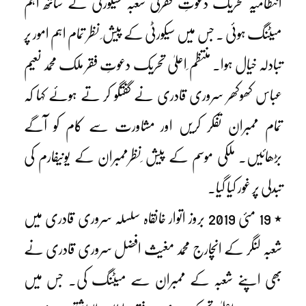
انتظامیہ تحریک دعوتِ فقرکی شعبہ سیکورٹی کے ساتھ اہم
میٹنگ ہوئی ۔ جس میں سیکورٹی کے پیش ِ نظر تمام اہم امور پر
تبادلہ خیال ہوا۔ منتظم ِاعلیٰ تحریک دعوتِ فقر ملک محمد نعیم
عباس کھوکھر سروری قادری نے گفتگو کر تے ہوئے کہا کہ
تمام ممبران تفکر کریں اور مشاورت سے کام کو آگے
بڑھائیں۔ ملکی موسم کے پیش ِنظرممبران کے یونیفارم کی
تبدلی پر غور کیا گیا۔
٭ 19 مئی 2019 بروز اتوار خانقاہ سلسلہ سروری قادری میں
شعبہ لنگر کے انچارج محمد مغیث افضل سروری قادری نے
بھی اپنے شعبہ کے ممبران سے میٹنگ کی۔ جس میں