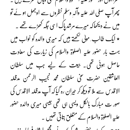
پھر آپ صلی اللہ علیہ وآلہٖ وسلم نظروں سے اوجھل ہو ئے تو
میں نے دیکھا کہ میرے مرشد پاک اسی جگہ کھڑے تھے ۔
٭ ایک طالب ِ مولیٰ لکھتے ہیں کہ میری والدہ کو خواب میں
بہت بار حضور علیہ الصلوٰۃ والسلام کی زیارت کی سعادت
حاصل ہوئی تھی۔ بیعت کے لیے جب میں سلطان
العاشقین حضرت سخی سلطان محمد نجیب الرحمن مدظلہ
الاقدس سے ملا تو دیکھ کر حیران رہ گیا کہ آپ مدظلہ الاقدس کی
صور ت مبارک بالکل ویسی ہی تھی جیسی میری والدہ حضور
علیہ الصلوٰۃ والسلام کے متعلق بتاتی تھیں ۔