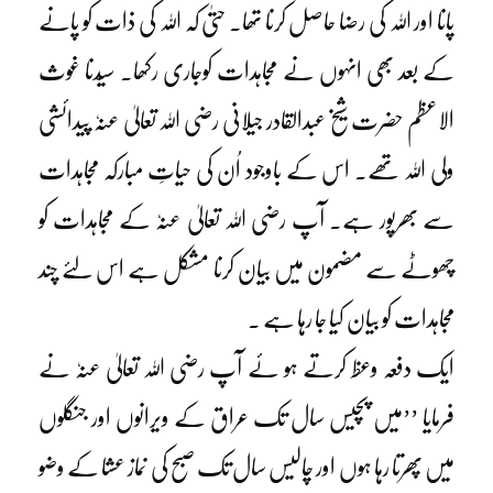
پانا اور اللہ کی رضا حاصل کرنا تھا۔ حتیٰ کہ اللہ کی ذات کو پانے
کے بعد بھی انہوں نے مجاہدات کوجاری رکھا۔ سیّدنا غوث
الاعظم حضرت شیخ عبدالقادر جیلانی رضی اللہ تعالیٰ عنہٗ پیدائشی
ولی اللہ تھے۔ اس کے باوجود اُن کی حیاتِ مبارکہ مجاہدات
سے بھرپور ہے۔ آپ رضی اللہ تعالیٰ عنہٗ کے مجاہدات کو
چھوٹے سے مضمون میں بیان کرنا مشکل ہے اس لئے چند
مجاہدات کو بیان کیا جا رہا ہے ۔
ایک دفعہ وعظ کرتے ہو ئے آپ رضی اللہ تعالیٰ عنہٗ نے
فرمایا ’’میں پچیس سال تک عراق کے ویرانوں اور جنگلوں
میں پھرتا رہا ہوں اور چالیس سال تک صبح کی نماز عشا کے وضو