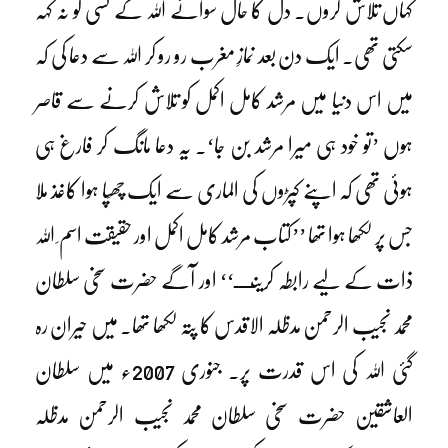
کہاں تلاش کروں۔ دل کا حال سوائے اللہ کے کسی کو نہ کہہ
سکتی تھی۔ ایک دن بعد نمازِ مغرب رو رو کر اللہ سے دعا کی کہ
میں اس دنیا میں مرشد کامل اکمل کو تلاش کرنے سے قاصر
ہوں ’تو خود ہی میرا مرشد بن جا‘۔ یہ دعا مانگ کر فارغ ہی
ہوئی تھی کہ اپنے کپڑوں کی الماری سے ایک چھَپا ہوا کاغذ ملا
جس پر لکھا ہوا تھا ’’کتاب مرشد کامل اکمل اور حقیقت اسم ِ اللہ
ذات کے لیے رابطہ کریںـــ‘‘ اور آگے حضرت سخی سلطان
محمد نجیب الرحمن مدظلہ الاقدس کا پتہ لکھا تھا۔ میں حیران رہ
گئی اللہ کی اس قدرت پر۔ جنوری 2007ء میں سلطان
العاشقین حضرت سخی سلطان محمد نجیب الرحمن مدظلہ