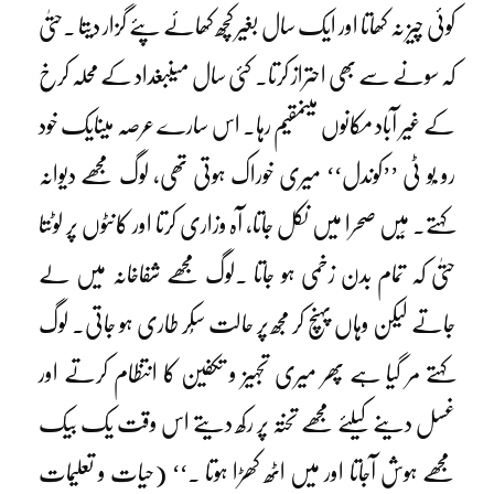
کوئی چیز نہ کھاتا اور ایک سال بغیر کچھ کھائے پئے گزار دیتا ۔حتیٰ
کہ سونے سے بھی احتراز کرتا۔ کئی سال میںبغداد کے محلہ کرخ
کے غیر آباد مکانوں میںمقیم رہا۔ اس سارے عرصہ میںایک خود
رو بُو ٹی ’’کوندل‘‘ میری خوراک ہوتی تھی، لوگ مجھے دیوانہ
کہتے۔ مَیں صحرا میں نکل جاتا، آہ وزاری کرتا اور کانٹوں پر لوٹتا
حتیٰ کہ تمام بدن زخمی ہو جاتا ۔لوگ مجھے شفاخانہ میں لے
جاتے لیکن وہاں پہنچ کر مجھ پر حالت سُکر طاری ہو جاتی۔ لوگ
کہتے مر گیا ہے پھر میری تجہیز و تکفین کا انتظام کرتے اور
غسل دینے کیلئے مجھے تختہ پر رکھ دیتے اس وقت یک بیک
مجھے ہوش آجاتا اور میں اٹھ کھڑا ہوتا ۔‘‘ (حیات و تعلیمات