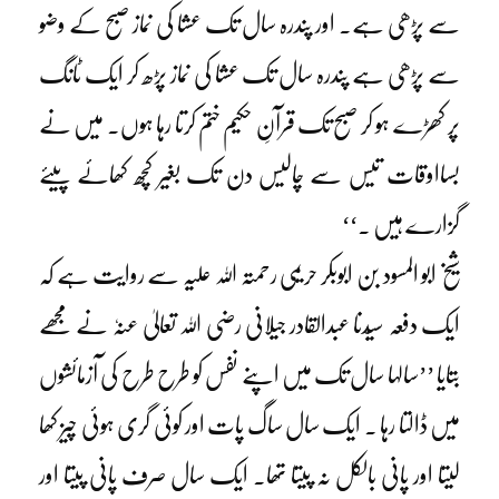
سے پڑھی ہے۔ اور پندرہ سال تک عشا کی نماز صبح کے وضو
سے پڑھی ہے پندرہ سال تک عشا کی نماز پڑھ کر ایک ٹانگ
پر کھڑے ہو کر صبح تک قرآنِ حکیم ختم کرتا رہا ہوں۔ میں نے
بسااوقات تیس سے چالیس دن تک بغیر کچھ کھائے پیئے
گزارے ہیں ۔‘‘
شیخ ابو المسود بن ابوبکر حریمی رحمتہ اللہ علیہ سے روایت ہے کہ
ایک دفعہ سیّدنا عبدالقادر جیلانی رضی اللہ تعالیٰ عنہٗ نے مجھے
بتایا ’’سالہا سال تک میں اپنے نفس کو طرح طرح کی آزمائشوں
میں ڈالتا رہا ۔ ایک سال ساگ پات اور کوئی گری ہوئی چیز کھا
لیتا اور پانی بالکل نہ پیتا تھا۔ ایک سال صرف پانی پیتا اور