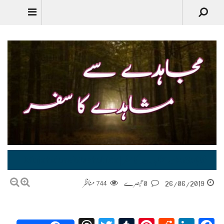
Urdu
مجاہدے سے مشاہدے کا سفر | Mujahida se Mushahida ka Safar
26/06/2019
0 تبصرے
744
مناظر