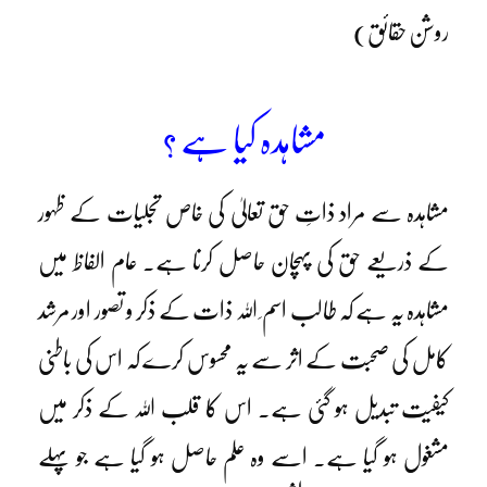
روشن حقائق)
مشاہدہ کیا ہے ؟
مشاہدہ سے مراد ذاتِ حق تعالیٰ کی خاص تجلیات کے ظہور
کے ذریعے حق کی پہچان حاصل کرنا ہے۔ عام الفاظ میں
مشاہدہ یہ ہے کہ طالب اسم ِ اللہ ذات کے ذکر و تصور اور مرشد
کامل کی صحبت کے اثر سے یہ محسوس کرے کہ اس کی باطنی
کیفیت تبدیل ہو گئی ہے۔ اس کا قلب اللہ کے ذکر میں
مشغول ہو گیا ہے۔ اسے وہ علم حاصل ہو گیا ہے جو پہلے