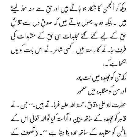
دیکھ کر اُلجھن کا شکار ہو جاتے ہیں اور حق سے منہ موڑ لیتے
ہیں ۔ جبکہ وہ یہ بھول جاتے ہیں کہ صدقِ دل سے تلاشِ
حق کے لیے کئے گئے مجاہدات ہی حق کے مشاہدات کی
طرف جانے کا راستہ ہیں۔ کسی شاعر نے اس بات کو یوں
لکھا ہے کہ:
رکھ تن کو مجاہدہ میں نت چور
اور من کو مشاہدہ میں معمور
حضرت ابو علی دقاق رحمتہ اللہ علیہ فرماتے ہیں ـ’’ جس نے
ظاہر کو مجاہدہ کے ساتھ مزیّن و آراستہ کیا تو اللہ تعالیٰ اس کے
باطن کو مشاہدہ کے ساتھ عمدہ بنا دیتا ہے ‘‘۔ (تصوف کے