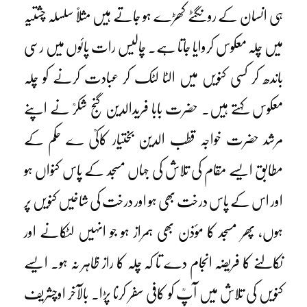
ہی انسان کے رونگٹے کھڑے ہو جاتے ہیں مثلاً سلسلہ چشتیہ
میں چلہ معکوس کروایا جاتا ہے۔ چالیس رات پائوں میں رسی
باندھ کر کسی کنویں میں الٹا لٹک کر عبادت کرنے کو چلہ
معکوس کہتے ہیں۔ حضرت بابا فریدالدین گنج شکرؒ نے اپنے
مرشد حضرت خواجہ قطب الدین بختیار کاکیؒ ے حکم کے
مطابق ایسے مقام کی تلاش کی جہاں مسجد کے پاس کنواں ہو
اور اس کے پاس درخت بھی ہو اور درخت کی شاخیں کنویں پر
ہوں، پھر مسجد کا مؤذن بھی ہمراز ہو جو انہیں لٹکانے اور
نکالنے کا فریضہ انجام دے تا کہ چلہ کا راز ظاہر نہ ہو۔ ایسے
کنویں کی تلاش میں آپؒ کو کافی سفر کرنا پڑا۔ بالآخر اوچشریف