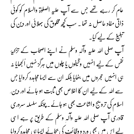
عام کر رہے تھے جس سے آپ علیہ الصلوٰۃ والسلام کو کوئی
ذاتی مفاد حاصل نہ تھا ۔ سب کچھ مخلوق کی بھلائی اور دین کی
تبلیغ کے لیے کیا۔
آپ صلی اللہ علیہ وآلہٖ وسلم نے اپنے اصحاب کے تزکیۂ
نفس کے لیے انہیں وظیفوں یا چلوں میں ہرگز نہیں اُلجھایا نہ
ہی انہیں حجروں میں بٹھایا بلکہ ان سے ایسا مجاہدہ کروایا جس
سے اللہ کے لیے ان کا اخلاص بھی ثابت ہو جائے اور دین ِ
اسلام کی ترویج و اشاعت بھی ہو جائے۔ چونکہ سلسلہ سروری
قادری آپ صلی اللہ علیہ وآلہٖ وسلم کے طریق پر ہے اسی
لیے اس میں بھی ورد و وظائف کی بجائے ایسا ہی مجاہدہ کروایا