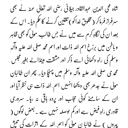
شاہ محی الدین عبدالقادر جیلانی رضی اللہ تعالیٰ عنہٗ نے بھی
سرفراز فرما کر (مخلوقِ خدا کو) تلقین کرنے کا حکم دیا۔ اس کے
بعد ا ن کی نگاہِ کرم سے میں نے جس طالب ِ مولیٰ کو بھی ظاہر
و باطن میں برزخِ اسمِ اللہ ذات اور اسم محمد صلی اللہ علیہ وآلہٖ
وسلم کی راہ دکھائی اسے ذکر اور مشقت میںڈالے بغیر مجلس ِ
محمدی صلی اللہ علیہ وآلہٖ وسلم میں پہنچا دیا۔ پھر ان طالبانِ
مولیٰ نے جدھر بھی دیکھا انہیں اسم ِ اللہ ذات ہی نظر آیا اور
ان کے سامنے کوئی حجاب اور پردہ باقی نہ رہا۔ سروری
قادری راہِ فیض ہے اور کم حوصلہ نہیں ہے ۔ بعض لوگوں (
پیروں ) نے طالبا نِ مولیٰ کو اسم ِ اللہ کے اثرات کی تپش