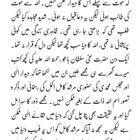
کہ موت سے پہلے اس کا دیدار ممکن نہیں۔ اللہ سے موت
کی طالب ہوئی لیکن یہ دعا قبول نہ ہوئی۔ شدید مجاہدہ کیا لیکن
طلب تھی کہ بڑھتی جا رہی تھی۔ ظاہری زندگی میں کوئی
پریشانی نہ تھی، اللہ کا دیا سب کچھ تھا لیکن دل کو قرار نہ تھا۔
ایک دن حضرت سخی سلطان باھُو رحمتہ اللہ علیہ کی کچھ کتب
میرے گھر سے ہی مجھے ملیں جن میں لکھا تھا کہ دیدارِ الٰہی
اور مجلس ِ محمدی کی حضوری مرشد کامل اکمل کی رہنمائی اور ذکر و
تصور اسم اللہ ذات کے بغیر ممکن نہیں۔ مجھے ڈور کا سرا مل
گیا اور یہ حقیقت بھی پتا چل گئی کہ دنیا میں لقائے الٰہی ممکن
ہے لیکن یہ سمجھ نہ آیا کہ مرشد کامل کو اس پُر فریب دنیا میں