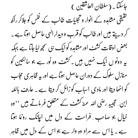
جاسکتا ۔ (سلطان العاشقین )
حقیقی مشاہدہ کے انوار و تجلیات طالب کے نفس کو جلاکر راکھ
کر دیتے ہیں اور طالب کو قرب و دیدارِ الٰہی حاصل ہوتا ہے۔
بعض اوقات کشف اور مشاہدہ کو ایک ہی سمجھ لیا جاتا ہے جبکہ
یہ دونو ں ایک نہیں ہیں۔ کشف وہ نور ہے جو سالکین کو
منازلِ سلوک کے دوران حاصل ہوتا ہے اور یہ ظاہری حجاب
کو اٹھا دیتا اور مادی اسباب کو زائل کر دیتا ہے۔ عارف باللہ
ابن ِ عجیبہ رضی اللہ عنہٗ کشف کے متعلق فر ماتے ہیں ’’وہ
خیال جو صاحب ِ فراست کے دل میں اچانک رونما ہوتا
ہے۔ یا اس سے مراد وہ وار ہے جو اس کے دل میں ظاہر