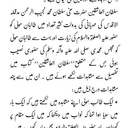
سلطان العاشقین حضرت سخی سلطان محمد نجیب الرحمن مدظلہ
الاقدس کی مہربانی کی بدولت کثیر تعداد میں طالبانِ مولیٰ کو
حضور علیہ الصلوٰۃ والسلام کی زیارت اور بہت سے طالبانِ مولیٰ
کو مجلس ِ محمدی صلی اللہ علیہ وآلہٖ وسلم کی حضوری نصیب
ہوئی جس کے متعلق’’سلطان العاشقین‘‘ کتاب میں
تفصیل سے مشاہدات لکھے ہوئے ہیں ۔ ان میں سے چند
مشاہدات درج ذیل ہیں :
٭ ایک طالب ِمولیٰ اپنے مشاہدہ میں لکھتے ہیں کہ ایک بار
میں سویا ہوا تھا کہ خواب میں دیکھا کہ میں ایک مقام پر
کھڑاہوں اور حضور علیہ الصلوٰۃ والسلام بھی وہاں کھڑے ہیں ۔