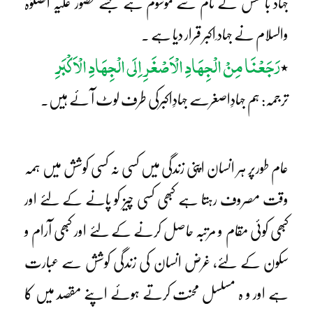
جہاد بالنفس کے نام سے موسوم ہے جسے حضور علیہ الصلوٰۃ
والسلام نے جہاد ِاکبر قرار دیا ہے ۔
رَجَعْنَا مِنْ الْجِھَادِ الْاَصْغَرِ اِلَی الْجِھَادِ الْاَکْبَرِ
٭
ترجمہ: ہم جہادِاصغرسے جہادِاکبرکی طرف لوٹ آ ئے ہیں۔
عام طورپر ہر انسان اپنی زندگی میں کسی نہ کسی کوشش میں ہمہ
وقت مصروف رہتا ہے کبھی کسی چیز کو پانے کے لئے اور
کبھی کوئی مقام و مرتبہ حاصل کرنے کے لئے اور کبھی آرام و
سکون کے لئے، غرض انسان کی زندگی کوشش سے عبارت
ہے اور و ہ مسلسل محنت کرتے ہوئے اپنے مقصد میں کا