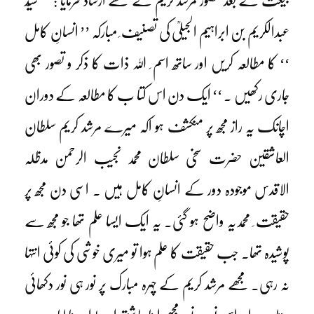
بیعت کے بعد حضور مرشد کریم نے مجھے ارشاد فرمایا : ’’ سیّد
عبدالکریم بن ابراہیم الجیلیؒ کی تصنیف ِ مبارکہ ’’ انسانِ کامل
‘‘ کا مطالعہ کریں اور ساتھ اسم ِ اللہ ذات کا ذکر و تصور بھی
جاری رکھیں ۔ ‘‘ ایک دن اس کتا ب کا مطالعہ کے دوران
اچانک یہ راز مجھ پر منکشف ہو اکہ میرے مرشد کریم سلطان
العاشقین حضرت سخی سلطان محمد نجیب الرحمن مدظلہ
الاقدس موجودہ دور کے انسانِ کامل ہیں ۔ اسی دن مجھ پر
حقیقت ِ محمدیہ واضح ہو گئی۔ یہ ایک ایسا علم تھا جو مجھ سے
پوشیدہ تھا۔ جب حقیقت کا علم ہوا تو میری خوشی کی کوئی انتہا
نہ رہی۔ مجھے مرشد کریم کے چہرہ مبارک پر نور ہی نور دکھائی