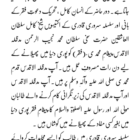
جاتاہے۔ دورِ حاضر کے انسانِ کامل ، تحریک دعوتِ فقر کے
بانی اور سلسلہ سروری قادری کے اکتیسویں شیخِ کامل سلطان
العاشقین حضرت سخی سلطان محمد نجیب الرحمن مدظلہ
الاقدس پیغامِ محمد ی ؐ (فقر) کو پوری دنیا میں پھیلانے کے
لیے دن رات مصروفِ عمل ہیں۔ آپ مدظلہ الاقدس قدمِ
محمد ی صلی اللہ علیہ وآلہٖ وسلم پر ہیں۔ آپ مدظلہ الاقد س
اور آپ مد ظلہ الاقدس کی زیر ِ نگرانی کام کرنے والے طالبانِ
مولیٰ اللہ اور رسول علیہ الصلوٰۃ والسلام کا پیغامِ فقر پوری دنیا
میں بغیر کسی مفاد کے پھیلانے میں کوشاں ہیں ۔
سلسلہ سروری قادری میں طالب کو ایسے مجاہدات کروائے