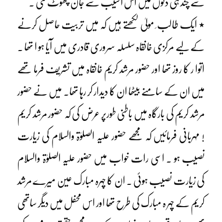
سے چند ہی دنوں میں اس آسیب سے جان چھوٹ گئی ۔
٭ ایک طالب ِ مولیٰ لکھتے ہیں کہ میں تربیت حاصل کرنے
کے لیے مرکزی خانقاہ سلسلہ سروری قادری میں آیا ہو ا تھا ۔
اتوا ر کا روز تھا اور حضور مرشد کریم خانقاہ میں تشریف فرما تھے
میں ان کے سامنے بیٹھا ان کا دیدار کر رہا تھا۔ میں نے حضور
مرشد کریم کی بارگاہ میں باطنی طورپر عرض کی کہ حضور مرشد کریم
! مہربانی فرمائیں کہ مجھے حضور علیہ الصلوٰۃ والسلام کی زیارت
نصیب ہو ۔ اسی رات خواب میں حضور علیہ الصلوٰۃ والسلام
کی زیارت نصیب ہوئی ۔ ان کا چہرہ مبارک عین میرے مرشد
کریم کے چہر ہ مبارک کی طرح تھا اور اس محفل میں دیگر ساتھی