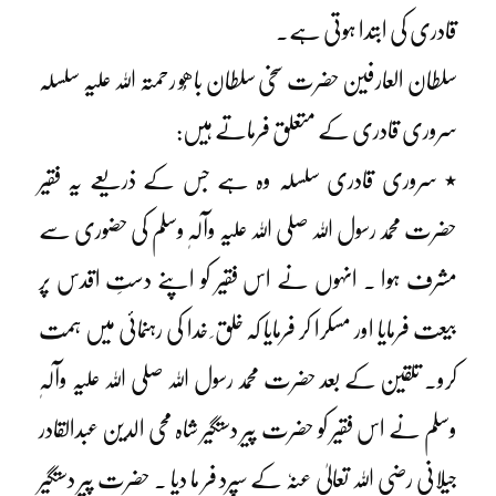
قادری کی ابتدا ہوتی ہے۔
سلطان العارفین حضرت سخی سلطان باھُو رحمتہ اللہ علیہ سلسلہ
سروری قادری کے متعلق فرماتے ہیں:
٭ سروری قادری سلسلہ وہ ہے جس کے ذریعے یہ فقیر
حضرت محمد رسول اللہ صلی اللہ علیہ وآلہٖ وسلم کی حضوری سے
مشرف ہوا ۔ انہوں نے اس فقیر کو اپنے دستِ اقدس پر
بیعت فرمایا اور مسکرا کر فرمایا کہ خلق ِ خدا کی رہنمائی میں ہمت
کرو۔ تلقین کے بعد حضرت محمد رسول اللہ صلی اللہ علیہ وآلہٖ
وسلم نے اس فقیر کو حضرت پیر دستگیر شاہ محی الدین عبدالقادر
جیلانی رضی اللہ تعالیٰ عنہٗ کے سپرد فر ما دیا ۔ حضرت پیر دستگیر