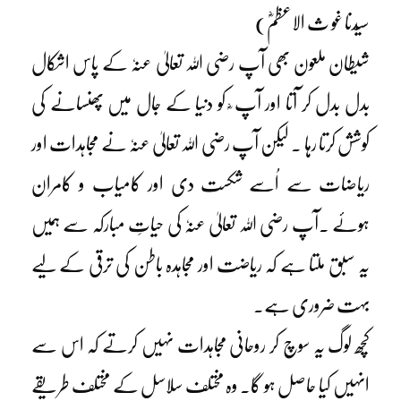
سیّدنا غو ث الاعظمؓ)
شیطان ملعون بھی آپ رضی اللہ تعالیٰ عنہٗ کے پاس اشکال
بدل بدل کر آتا اور آپ ؓ کو دنیا کے جال میں پھنسانے کی
کوشش کرتا رہا ۔ لیکن آپ رضی اللہ تعالیٰ عنہٗ نے مجاہدات اور
ریاضات سے اُسے شکست دی اور کامیاب و کامران
ہوئے ۔آپ رضی اللہ تعالیٰ عنہٗ کی حیاتِ مبارکہ سے ہمیں
یہ سبق ملتا ہے کہ ریاضت اور مجاہدہ باطن کی ترقی کے لیے
بہت ضروری ہے۔
کچھ لوگ یہ سوچ کر روحانی مجاہدات نہیں کرتے کہ اس سے
انہیں کیا حاصل ہو گا۔ وہ مختلف سلاسل کے مختلف طریقے