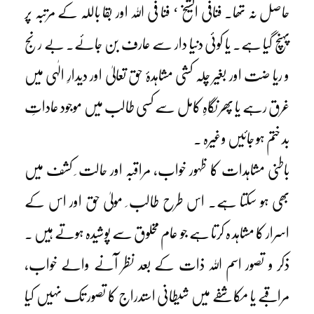
حاصل نہ تھا۔ فنافی الشیخ ‘ فنا فی اللہ اور بقا باللہ کے مرتبہ پر
پہنچ گیا ہے۔ یا کوئی دنیا دار سے عارف بن جائے۔ بے رنج
و ریا ضت اور بغیر چلہ کشی مشاہدۂ حق تعالیٰ اور دیدارِ الٰہی میں
غرق رہے یا پھر نگاہِ کامل سے کسی طالب میں موجود عاداتِ
بد ختم ہو جائیں وغیرہ ۔
باطنی مشاہدات کا ظہور خواب، مراقبہ اور حالت ِ کشف میں
بھی ہو سکتا ہے۔ اس طرح طالب ِ مولیٰ حق اور اس کے
اسرار کا مشاہد ہ کرتا ہے جو عام مخلوق سے پوشیدہ ہوتے ہیں ۔
ذکر و تصور اسم اللہ ذات کے بعد نظر آنے والے خواب،
مراقبے یا مکاشفے میں شیطانی استدراج کا تصور تک نہیں کیا