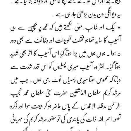
دیتا ہے اور اس نور نے مجھے اپنا عا شق اور دیوانہ بنا لیا ہے ۔
یہ دیوانگی دن بدن بڑھتی جار ہی ہے ۔
٭ ایک اور طالب ِ مولیٰ لکھتے ہیں کہ مجھ پر بچپن سے ہی
آسیب کا سایہ تھا جو مختلف تعویزات اور وظائف سے بھی دور
نہ ہوا ۔ جو ں جوں میں بڑا ہوتا گیا اس آسیب کا اثر بھی شدید
ہوتا گیا۔ اکثر وہ آسیب میری پسلیوں کو اس قدر شدت سے
دباتا کہ محسوس ہوتا میری پسلیاں ٹوٹ رہی ہوں۔ جب میں
مرشد کریم سلطان العاشقین حضرت سخی سلطان محمد نجیب
الرحمن مدظلہ الاقدس کے پاس حاضر ہو کر بیعت ہوا اور ذکرو
تصور اسم ِ اللہ ذات کی پابندی کی تو حضور مرشد کریم کی مہربانی