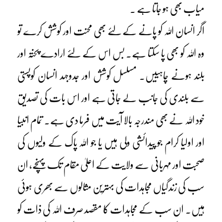
میاب بھی ہو جاتا ہے ۔
اگر انسان اللہ کو پانے کے لئے بھی محنت اور کوشش کرے تو
وہ اللہ کو بھی پا سکتا ہے۔ بس اس کے لئے ارادے پختہ اور
بلند ہونے چاہییں۔ مسلسل کوشش اور جدوجہد انسان کوپستی
سے بلندی کی جانب لے جاتی ہے اور اس بات کی تصدیق
خود اللہ نے بھی مندرجہ بالا آیت میں فرما دی ہے۔ تمام انبیا
اور اولیا کرام جو پیدائشی ولی ہیں یا جو اللہ پاک کے ولیوں کی
صحبت اور مہربانی سے ولایت کے اعلیٰ مقام تک پہنچے، ان
سب کی زندگیاں مجاہدات کی بہترین مثالوں سے بھری ہوئی
ہیں۔ ان سب کے مجاہدات کا مقصد صرف اللہ کی ذات کو