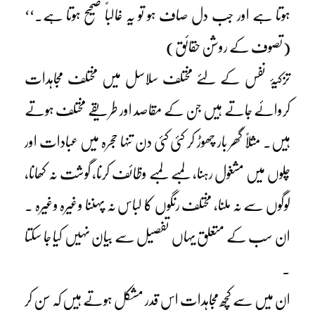
ہوتا ہے اور جب دل صاف ہو تو یہ غالباً صحیح ہوتا ہے۔‘‘
(تصوف کے روشن حقائق)
تزکیۂ نفس کے لئے مختلف سلاسل میں مختلف مجاہدات
کروائے جاتے ہیں جن کے مقاصد اور طریقے مختلف ہوتے
ہیں۔ مثلاً گھر بار چھوڑ کر کئی کئی دن تنہا حجرہ میں عبادات اور
چلوں میں مشغول رہنا، لمبے لمبے وظائف کرنا، گوشت نہ کھانا،
لوگوں سے نہ ملنا، مختلف رنگوں کا لباس نہ پہننا وغیرہ وغیرہ ۔
ان سب کے متعلق یہاں تفصیل سے بیان نہیں کیا جا سکتا
۔
ان میں سے کچھ مجاہدات اس قدر مشکل ہوتے ہیں کہ سن کر