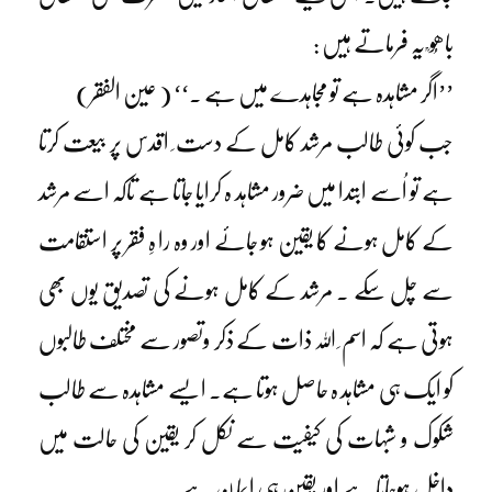
باھُو ؒ یہ فرماتے ہیں :
’’اگر مشاہدہ ہے تو مجاہدے میں ہے ۔‘‘ ( عین الفقر)
جب کوئی طالب مرشد کامل کے دست ِ اقدس پر بیعت کرتا
ہے تو اُسے ابتدا میں ضرور مشاہد ہ کرایا جاتا ہے تاکہ اسے مرشد
کے کامل ہونے کا یقین ہو جائے اور وہ را ہِ فقر پر استقامت
سے چل سکے ۔ مرشد کے کامل ہونے کی تصدیق یوں بھی
ہوتی ہے کہ اسم ِ اللہ ذات کے ذکر وتصور سے مختلف طالبوں
کو ایک ہی مشاہد ہ حاصل ہوتا ہے۔ ایسے مشاہدہ سے طالب
شکوک و شبہات کی کیفیت سے نکل کر یقین کی حالت میں
داخل ہوجاتا ہے اور یقین ہی ایما ن ہے ۔