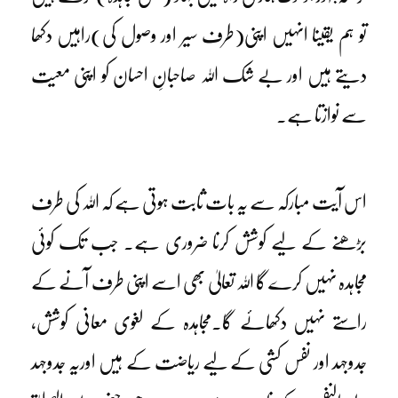
تو ہم یقینا انہیں اپنی(طرف سیر اور وصول کی)راہیں دکھا
دیتے ہیں اور بے شک اللہ صاحبانِ احسان کو اپنی معیت
سے نوازتا ہے۔
اس آیت مبارکہ سے یہ بات ثابت ہوتی ہے کہ اللہ کی طرف
بڑھنے کے لیے کوشش کرنا ضروری ہے۔ جب تک کوئی
مجاہدہ نہیں کرے گا اللہ تعالیٰ بھی اسے اپنی طرف آنے کے
راستے نہیں دکھائے گا۔مجاہدہ کے لغوی معانی کوشش،
جدوجہد اور نفس کشی کے لیے ریاضت کے ہیں اوریہ جدوجہد