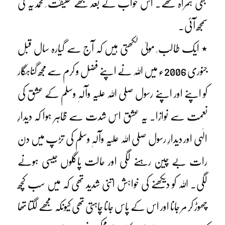
بھی ہمراہ تھے۔ اس خواب کے بعد مجھے حقیقت ِ محمدیہ کی
سمجھ آئی۔
٭ ایک طالب ِ مولیٰ لکھتی ہیں کہ آج سے گیارہ سال قبل
جنوری 2006ء میں اللہ نے اپنے فضل و کرم سے مجھ گناہگار
کو اپنے اور اپنے رسول صلی اللہ علیہ وآلہٖ وسلم کے عشق کی
نعمت سے نوازا۔ یہ عشق اس شدت سے ظاہر ہوا کہ دیدارِ
الٰہی اور دیدارِ رسول صلی اللہ علیہ وآلہٖ وسلم کی تڑپ میں دن
رات بے چین رہنے لگی اور حالت پاگلوں جیسی ہونے
لگی۔ اللہ کو دیکھنے کی خواہش اتنی شدید تھی کہ میں سب کچھ
چھوڑ کر مر جانا اور اس کے پاس جانا چاہتی تھی کیونکہ مجھے لگتا تھا