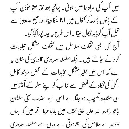
میں آپ کی مراد حاصل ہوئی۔ چنانچہ بعد نمازِ عشا مؤذن آپ
کے پائوں باندھ کر کنواں میں الٹا لٹکا دیتا اور صبح صادق سے
قبل آپ کو باہر نکال لیتا ۔ اس طرح یہ چلہ پورا کیا گیا۔
آج کل بھی مختلف سلاسل میں مختلف مشکل مجاہدات
کروائے جاتے ہیں۔ جبکہ سلسلہ سروری قادری کی شان یہ
ہے کہ اس میں بغیر مشکل مجاہدات کے محض مرشد کامل
اکمل کی نگاہ کے فیض سے طالب کو اپنے سفر کے آغاز میں
ہی مشاہدہ نصیب ہو جاتا ہے اسی لیے حضرت سخی سلطان
باھُو رحمتہ اللہ علیہ اپنی کتب میں بارہا فرماتے ہیں کہ جہاں
دوسرے سلاسل کی انتہاہوتی ہے وہاں سے سلسلہ سروری