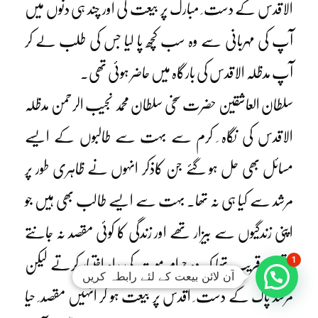
الاقدس کے دست ِ مبارک پر بیعت کی اور چند ہی دنوں میں
آپ کی مہربانی سے وہ سب کچھ پا لیا جس کی طلب لے کر
آپ مدظلہ الاقدس کی بارگاہ میں حاضر ہوئی تھی۔
سلطان العاشقین حضرت سخی سلطان محمد نجیب الرحمن مدظلہ
الاقدس کی نگاہ ِ کرم سے بہت سے طالبوں کے ایسے
مسائل بھی حل ہو گئے جن کاذکر انہوں نے ظاہری طور پر
مرشد سے کیا ہی نہ تھا۔ بہت سے ایسے طالب بھی ہیں جو
اپنی زندگیوں سے بیزار تھے اور زندگی کا کوئی مقصد نہ جانتے
1
تھے۔ قریب تھا کہ وہ حرام موت کی راہ اختیار کرتے لیکن
آن لائن بیعت کے لئے رابطہ کریں
مرشد پاک کے دست ِ اقدس پر بیعت ہو کر انہیں مقصد ِ حیا