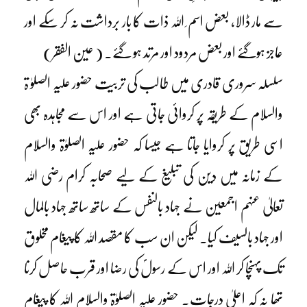
سے مار ڈالا، بعض اسم ِ اللہ ذات کا بار برداشت نہ کر سکے اور
عاجز ہوگئے اور بعض مردود اور مرتد ہو گئے۔ ( عین الفقر)
سلسلہ سروری قادری میں طالب کی تربیت حضور علیہ الصلوٰ ۃ
والسلام کے طریقہ پر کروائی جاتی ہے اور اس سے مجاہدہ بھی
اسی طریق پر کروایا جاتا ہے جیسا کہ حضور علیہ الصلوٰۃ والسلام
کے زمانہ میں دین کی تبلیغ کے لیے صحابہ کرام رضی اللہ
تعالیٰ عنہم اجمعین نے جہاد بالنفس کے ساتھ ساتھ جہاد بالمال
اور جہاد بالسیف کیا۔ لیکن ان سب کا مقصد اللہ کا پیغام مخلوق
تک پہنچا کر اللہ اور اس کے رسولؐ کی رضا اور قرب حاصل کرنا
تھا نہ کہ اعلیٰ درجات۔ حضور علیہ الصلوٰۃ والسلام اللہ کا پیغام