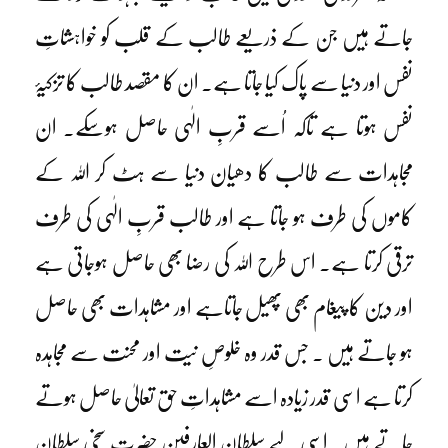
جاتے ہیں جن کے ذریعے طالب کے قلب کو خواہشاتِ
نفس اور دنیا سے پاک کیا جاتا ہے۔ ان کا مقصد طالب کا تزکیۂ
نفس ہوتا ہے تاکہ اُسے قربِ الٰہی حاصل ہوسکے۔ ان
مجاہدات سے طالب کا دھیان دنیا سے ہٹ کر اللہ کے
کاموں کی طرف ہو جاتا ہے اور طالب قربِ الٰہی کی طرف
ترقی کرتا ہے۔ اس طرح اللہ کی رضا بھی حاصل ہوجاتی ہے
اور دین کا پیغام بھی پھیل جاتاہے اور مشاہدات بھی حاصل
ہو جاتے ہیں ۔ جس قدر وہ خلوصِ نیت اور محنت سے مجاہدہ
کرتا ہے اسی قدر زیادہ اسے مشاہداتِ حق تعالیٰ حاصل ہوتے
جاتے ہیں۔ اسی لیے سلطان العارفین حضرت سخی سلطان