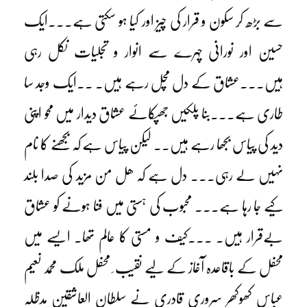
سے بڑھ کر سکون و قرار کی چیز اور کیا ہو سکتی ہے۔۔۔ایک
حسین اور نورانی چہرے سے انوار و تجلیات نکل رہی
ہیں۔۔۔عشاق کے دل مچل رہے ہیں۔ ۔۔ایک وجد سا
طاری ہے۔۔۔بنا پلکیں جھپکائے عشاق دیدار میں محو اپنی
دید کی پیاس بجھا رہے ہیں۔۔ لیکن پیاس ہے کہ بجھنے کا نام
نہیں لے رہی۔۔۔ دل ہے کہ ھل من مزید کی صدا بلند
کیے جا رہا ہے۔۔۔ محبوب کی ہستی میں فنا ہونے کو عشاق
بےقرار ہیں۔ ۔۔۔کیف و مستی کا عالم تھا۔ ایسے میں
محفل کے باقاعدہ آغاز کے لیے نقیب ِ محفل ملک محمد نعیم
عباس کھوکھر سروری قادری نے سلطان العاشقین مدظلہ