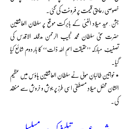
خصوصی رعایتی قیمت پر فروخت کی گئی۔
جشن ِ عید میلاد النبیؐ کے بابرکت موقع پر سلطان العاشقین
حضرت سخی سلطان محمد نجیب الرحمن مدظلہ الاقدس کی
تصنیفِ مبارکہ ’’حقیقت اسمِ اللہ ذات‘‘ کا بارِ دوم شائع کیا
گیا۔
٭ خواتین طالبانِ مولیٰ نے سلطان العاشقین ہاؤس میں عظیم
الشان محفل میلادِ مصطفیؐ اسی طرز پر جوش و خروش سے منعقد
کی۔