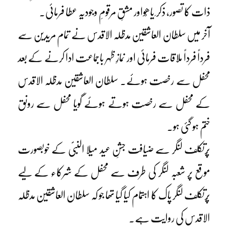
ذات کا تصور، ذکر ِ یاھُواور مشقِ مرقومِ وجودیہ عطا فرمائی۔
آخر میں سلطان العاشقین مدظلہ الاقدس نے تمام مریدین سے
فرداً فرداً ملاقات فرمائی اور نمازِ ظہر باجماعت ادا کرنے کے بعد
محفل سے رخصت ہوئے۔ سلطان العاشقین مدظلہ الاقدس
کے محفل سے رخصت ہوتے ہوئے گویا محفل سے رونق
ختم ہو گئی ہو۔
پُرتکلف لنگر سے ضیافت جشنِ عید میلا النبیؐ کے خوبصورت
موقع پر شعبہ لنگر کی طرف سے محفل کے شرکاء کے لیے
پُرتکلف لنگر پاک کا اہتمام کیا گیا تھا جو کہ سلطان العاشقین مدظلہ
الاقدس کی روایت ہے۔