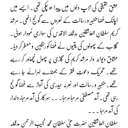
عشقِ حقیقی کی تڑپ دلوں میں پیدا ہو چکی تھی۔ ایسے میں
اچانک فضا تکبیر و رسالت کے نعروں سے گونج اٹھی۔ مرشد
کریم سلطان العاشقین مدظلہ الاقدس کی سواری نمودار ہوئی۔
گلاب کے پھولوں کی پتیوں نے فضا کو رنگین و معطر کر دیا۔
عشاق دیوانہ وار مرشد کریم کی گاڑی پر پھول نچھاور کر رہے
تھے۔ تحریک دعوتِ فقر کے جھنڈے لہرائے جا رہے
تھے۔ تکبیر و رسالت اور نعرئہ حیدری کی آواز سے فضا گونج
رہی تھی۔ آمد مصطفیؐ مر حبا مرحبا۔ ۔۔ سرکار کی آمد مرحبا، دلدار
کی آمد مرحبا ۔ ۔ ۔
سلطان العاشقین حضرت سخی سلطان محمد نجیب الرحمن مدظلہ