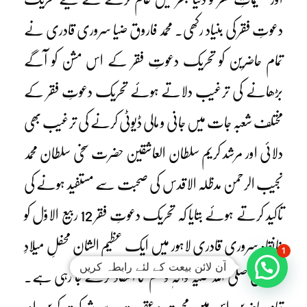
دعوتِ فقر کی بنیاد رکھی۔ محمد فاروق ضیا سروری قادری نے
تمام حاضرین کو تحریک دعوتِ فقر کے اس مشن کو آگے
بڑھانے کی ترغیب دلاتے ہوئے تحریک دعوتِ فقر کے
مختلف شعبہ جات میں جانی و مالی ڈیوٹی کرنے کی ترغیب بھی
دلائی اور مرشد کریم سلطان العاشقین حضرت سخی سلطان محمد
نجیب الرحمن مدظلہ الاقدس کی صحبت سے مستفید ہونے کی
تاکید کرتے ہوئے بتایا کہ تحریک دعوتِ فقر 12 ربیع الاوّل کو
خانقاہ سروری قادری لاہور میں ایک عظیم الشان محفلِ میلادِ
1
آن لائن بیعت کے لئے رابطہ کریں
مصطفی صلی اللہ علیہ وآلہٖ وسلم کا انعقاد کرنے جا رہی ہے۔