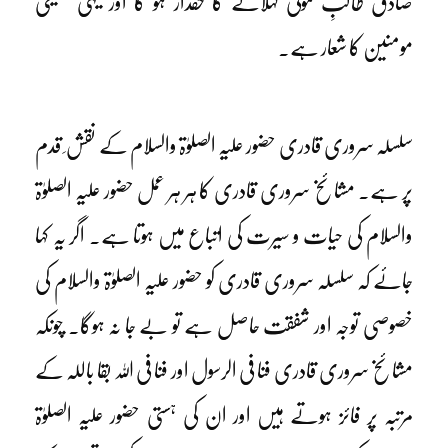
صادق طالبِ مولیٰ کہلانے کا حقدار ہو گا اور یہی حقیقی
مومنین کا شعار ہے۔
سلسلہ سروری قادری حضور علیہ الصلوٰۃ والسلام کے نقش ِ قدم
پر ہے۔ مشائخ سروری قادری کا ہر ہر عمل حضور علیہ الصلوٰۃ
والسلام کی حیات و سیرت کی اتباع میں ہوتا ہے۔ اگر یہ کہا
جائے کہ سلسلہ سروری قادری کو حضور علیہ الصلوٰۃ والسلام کی
خصوصی توجہ اور شفقت حاصل ہے تو بے جا نہ ہوگا۔ چونکہ
مشائخ سروری قادری فنا فی الرسول اور فنا فی اللہ بقا باللہ کے
مرتبہ پر فائز ہوتے ہیں اور ان کی ہستی حضور علیہ الصلوٰۃ