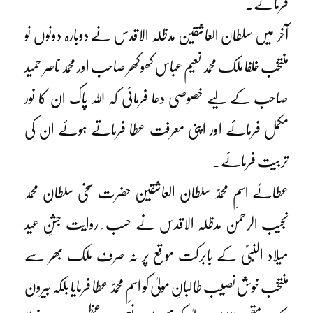
فرمائے۔
آخر میں سلطان العاشقین مدظلہ الاقدس نے دوبارہ دونوں نو
منتخب خلفا ملک محمد نعیم عباس کھوکھر صاحب اور محمد ناصر حمید
صاحب کے لیے خصوصی دعا فرمائی کہ اللہ پاک ان کا نور
مکمل فرمائے اور اپنی معرفت عطا فرماتے ہوئے ان کی
تربیت فرمائے۔
عطائے اسمِ محمدؐ سلطان العاشقین حضرت سخی سلطان محمد
نجیب الرحمن مدظلہ الاقدس نے حسب ِ روایت جشنِ عید
میلاد النبیؐ کے بابرکت موقع پر نہ صرف ملک بھر سے
منتخب خوش نصیب طالبانِ مولیٰ کو اسمِ محمدؐ عطا فرمایا بلکہ بیرون