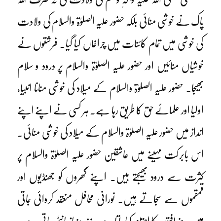
پاک نے خوشی منائی بلکہ حضور علیہ الصلوٰۃ والسلام کی ولادت
کی خوشی میں تمام کائنات میں چراغاں کیا گیا۔ فرشتوں نے
خوشیاں منائیں اور حضور علیہ الصلوٰۃ والسلام پر درود و سلام
بھیجا۔ حضور علیہ الصلوٰۃ والسلام کے میلاد کی خوشی منانا انبیا،
اولیا اور علمائے حق کا طریق رہا ہے۔ ہر کسی نے اپنے اپنے
انداز میں حضور علیہ الصلوٰۃ والسلام کے میلاد کی خوشی منائی۔
اس بابرکت مہینے میں عاشقین حضور علیہ الصلوٰۃ والسلام پر
کثرت سے درود بھیجتے ہیں۔ اپنے گھروں کو جھنڈیوں اور
قمقموں سے سجاتے ہیں۔ نورانی محافل منعقد کروائی جاتی