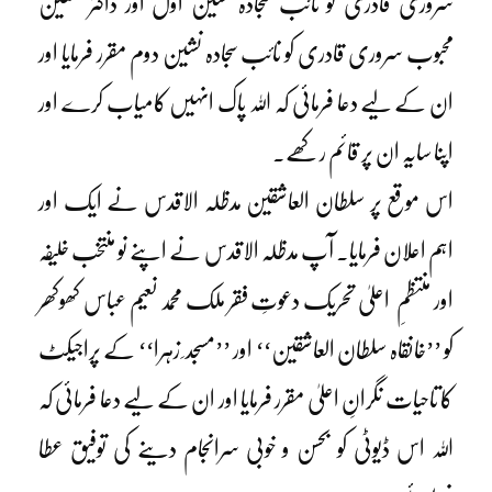
سروری قادری کو نائب سجادہ نشین اوّل اور ڈاکٹر حسنین
محبوب سروری قادری کو نائب سجادہ نشین دوم مقرر فرمایا اور
ان کے لیے دعا فرمائی کہ اللہ پاک انہیں کامیاب کرے اور
اپنا سایہ ان پر قائم رکھے۔
اس موقع پر سلطان العاشقین مدظلہ الاقدس نے ایک اور
اہم اعلان فرمایا۔ آپ مدظلہ الاقدس نے اپنے نو منتخب خلیفہ
اور منتظمِ اعلیٰ تحریک دعوتِ فقر ملک محمد نعیم عباس کھوکھر
کو ’’خانقاہ سلطان العاشقین‘‘ اور ’’مسجد ِ زہرا‘‘ کے پراجیکٹ
کا تاحیات نگرانِ اعلیٰ مقرر فرمایا اور ان کے لیے دعا فرمائی کہ
اللہ اس ڈیوٹی کو بحسن و خوبی سرانجام دینے کی توفیق عطا