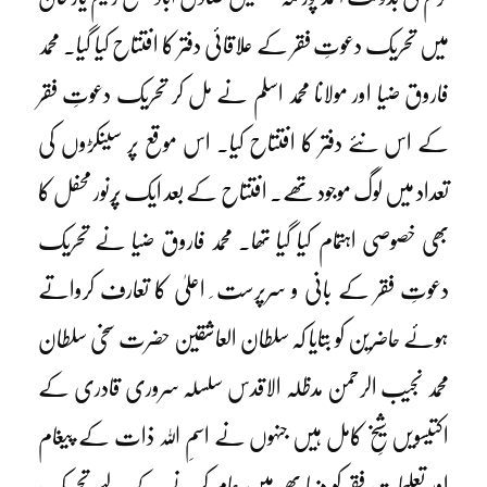
میں تحریک دعوتِ فقر کے علاقائی دفتر کا افتتاح کیا گیا۔ محمد
فاروق ضیا اور مولانا محمد اسلم نے مل کر تحریک دعوتِ فقر
کے اس نئے دفتر کا افتتاح کیا۔ اس موقع پر سینکڑوں کی
تعداد میں لوگ موجود تھے۔ افتتاح کے بعد ایک پُرنور محفل کا
بھی خصوصی اہتمام کیا گیا تھا۔ محمد فاروق ضیا نے تحریک
دعوتِ فقر کے بانی و سرپرست ِ اعلیٰ کا تعارف کرواتے
ہوئے حاضرین کو بتایا کہ سلطان العاشقین حضرت سخی سلطان
محمد نجیب الرحمن مدظلہ الاقدس سلسلہ سروری قادری کے
اکتیسویں شیخِ کامل ہیں جنہوں نے اسمِ اللہ ذات کے پیغام
اور تعلیماتِ فقر کو دنیا بھر میں عام کرنے کے لیے تحریک