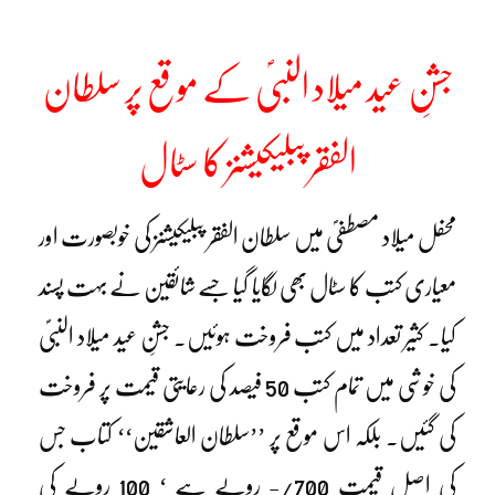
جشنِ عید میلاد النبیؐ کے موقع پر سلطان
الفقر پبلیکیشنز کا سٹال
محفل میلاد مصطفیؐ میں سلطان الفقر پبلیکیشنز کی خوبصورت اور
معیاری کتب کا سٹال بھی لگایا گیا جسے شائقین نے بہت پسند
کیا۔ کثیر تعداد میں کتب فروخت ہوئیں۔ جشنِ عید میلاد النبیؐ
کی خوشی میں تمام کتب 50 فیصد کی رعایتی قیمت پر فروخت
کی گئیں۔ بلکہ اس موقع پر ’’سلطان العاشقین‘‘ کتاب جس
کی اصل قیمت 700/- روپے ہے ‘ 100 روپے کی