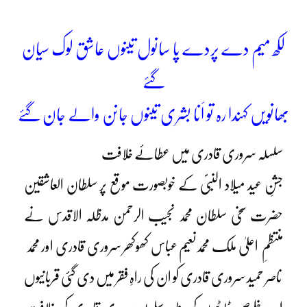
لکھ میم دے پردے پا سانول تینوں عاشق لوک سیان
گئے
بھانویں کہندا رہ تو اَنا بشری تینوں جانن والے جان گئے
سلسلہ سروری قادری میں عطائے خلافت
جشنِ عید میلاد النبیؐ کے خوبصورت موقع پر سلطان العاشقین
حضرت سخی سلطان محمد نجیب الرحمن مدظلہ الاقدس نے
منتظمِ اعلیٰ ملک محمدنعیم عباس کھوکھر سروری قادری اور محمد
ناصر حمید سروری قادری کو ان کی راہِ فقر میں دی گئی قربانیوں