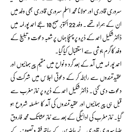
سروری قادری اور مولانا محمد اسلم سروری قادری بھی وفد میں
ان کے ہمراہ تھے۔ وفد 22 اکتوبر صبح 10 بجے احمد پور لمہ میں
ڈاکٹر شکیل احمد کے ڈیرہ پر پہنچا جہاں پر شعبہ دعوت و تبلیغ کے
وفد کا گرم جوشی سے استقبال کیا گیا۔
احمد پور لمہ میں آمد کے بعد گرد و نواح میں مقیم پیر بھائیوں اور
عقیدتمندوں سے رابطہ کر کے دعوتی اجلاس میں شرکت کی
دعوت دی گئی۔ ڈاکٹر شکیل احمد کے ڈیرہ پر نمازِ مغرب سے
قبل ہی پیر بھائیوں اور عقیدتمندوں کی آمد کا سلسلہ شروع ہو
گیا۔ نمازِ مغرب کی ادائیگی کے بعد سے نمازِ عشا تک محمد فاروق
ضیا سروری قادری نے حاضرین کے ساتھ فقر و تصوف کے