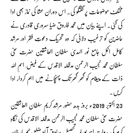
مختلف موضوعات پر گفتگو کی۔ اس دوران عشا کی نماز بھی ادا
کی گئی۔ اپنے بیان میں محمد فاروق ضیا سروری قادری نے
حاضرین کو ترغیب دلائی کہ وہ تحریک دعوتِ فقر اور مرشد
کامل اکمل جامع نور الہدیٰ سلطان العاشقین حضرت سخی
سلطان محمد نجیب الرحمن مدظلہ الاقدس کے فیض ِ اسمِ اللہ
ذات کے پیغام کو گھر گھر تک پہنچانے میں اہم کردار ادا
کریں۔
23 اکتوبر 2019ء بروز بدھ حضور مرشد کریم سلطان العاشقین
حضرت سخی سلطان محمد نجیب الرحمن مدظلہ الاقدس کی نگاہِ
کرم کی بدولت احمد پور لمہ تحصیل صادق آباد ضلع رحیم یار خان