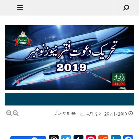
تحریک دعوتِ فقر نیوز |Tehreek Dawat e Faqr News
26/11/2019
1 تبصرے
515
مناظر