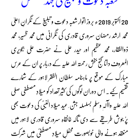
شعبہ دعوت و تبلیغ کی جہد ِ مسلسل
20 اکتوبر 2019ء بروز اتوار شعبہ دعوت و تبلیغ کے نگرانِ اعلیٰ
محمد ارشد رمضان سروری قادری کی نگرانی میں محمد ظہیر، محمد
ذوالفقار، محمد عظیم اور حیدر علی نے حضرت علی ہجویری
المعروف داتا گنج بخش رحمتہ اللہ علیہ کے دربار پر ان کے عرس
مبارک کے موقع پر ماہنامہ سلطان الفقر لاہور کے شمارے
تقسیم کیے۔ اس دوران لوگوں کی کثیر تعداد کو میلادِ مصطفی صلی
اللہ علیہ واآلہٖ وسلم بسلسلہ جشن ِ عید میلاد النبیؐ کی دعوت بھی
پرُ جوش طریقے سے دی تاکہ خانقاہ سروری قادری لاہور میں
منعقد ہونے والی خوبصورت محفلِ میلادِ مصطفیؐ میں شرکت