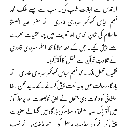
الاقدس سے اجازت طلب کی۔ سب سے پہلے ملک محمد
نعیم عباس کھوکھر سروری قادری نے حضور علیہ الصلوٰۃ
والسلام کی شانِ اقدس اور تعریف میں چند عقیدت بھرے
جملے پیش کیے۔ جس کے بعد مولانا محمد اسلم سروری قادری
نے تلاوتِ قرآن سے محفل کا آغاز کیا۔
نقیبِ محفل ملک محمد نعیم عباس کھوکھر سروری قادری نے
بارگاہِ رسالت میں ہدیہ نعت پیش کرنے کے لیے محسن رضا
سلطانی کو دعوت دی جنہوں نے اپنی خوبصورت اور پُرسوز آواز
میں آقا پاک علیہ الصلوٰۃ والسلام کی بارگاہ میں گلہائے عقیدت
پیش کرنے کی سعادت حاصل کی جسے حاضرین نے خوب