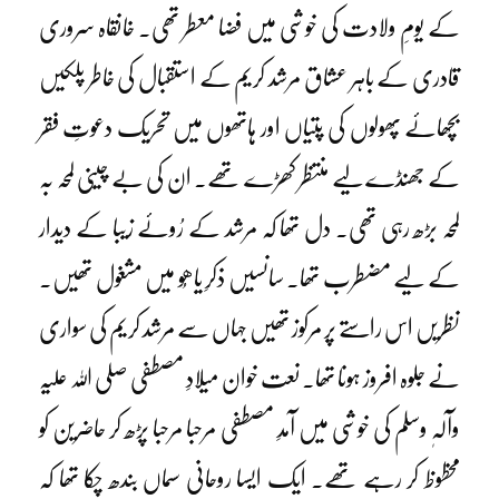
کے یومِ ولادت کی خوشی میں فضا معطر تھی۔ خانقاہ سروری
قادری کے باہر عشاق مرشد کریم کے استقبال کی خاطر پلکیں
بچھائے پھولوں کی پتیاں اور ہاتھوں میں تحریک دعوتِ فقر
کے جھنڈے لیے منتظر کھڑے تھے۔ ان کی بے چینی لمحہ بہ
لمحہ بڑھ رہی تھی۔ دل تھا کہ مرشد کے رُوئے زیبا کے دیدار
کے لیے مضطرب تھا۔ سانسیں ذکرِ یاھُو میں مشغول تھیں۔
نظریں اس راستے پر مرکوز تھیں جہاں سے مرشد کریم کی سواری
نے جلوہ افروز ہونا تھا۔ نعت خوان میلادِ مصطفی صلی اللہ علیہ
وآلہٖ وسلم کی خوشی میں آمدِ مصطفی مرحبا مرحبا پڑھ کر حاضرین کو
محظوظ کر رہے تھے۔ ایک ایسا روحانی سماں بندھ چکا تھا کہ