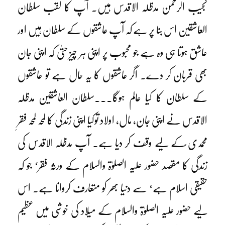
نجیب الرحمن مدظلہ الاقدس ہیں۔ آپ کا لقب سلطان
العاشقین اس بنا پر ہے کہ آپ عاشقوں کے سلطان ہیں اور
عاشق ہوتا ہی وہ ہے جو محبوب پر اپنی ہر چیز حتیٰ کہ اپنی جان
بھی قربان کر دے۔ اگر عاشقوں کا یہ حال ہے تو عاشقوں
کے سلطان کا کیا عالم ہوگا۔۔۔سلطان العاشقین مدظلہ
الاقدس نے اپنی جان، مال، اولاد توکیا اپنی زندگی کا لمحہ لمحہ فقرِ
محمدی ؐکے لیے وقف کر دیا ہے۔ آپ مدظلہ الاقدس کی
زندگی کا مقصد حضور علیہ الصلوٰۃ والسلام کے ورثہ فقر‘ جو کہ
حقیقی اسلام ہے‘ سے دنیا بھر کو متعارف کروانا ہے۔ اس
لیے حضور علیہ الصلوٰۃ والسلام کے میلاد کی خوشی میں عظیم