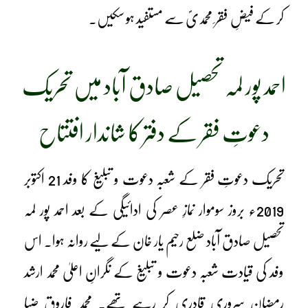
کر کے فیضِ فقر ِ محمدیؐ سے مستفید ہو سکیں۔
احمد پور لمہ تحصیل صادق آباد میں تحریک
دعوتِ فقر کے دفتر کا شاندار افتتاح
تحریک دعوتِ فقر کے شعبہ دعوت و تبلیغ کا وفد 21 اکتوبر
2019ء بروز سوموار نمازِ عصر کی ادائیگی کے بعد احمد پور لمہ
تحصیل صادق آباد ضلع رحیم یار خان کے لیے روانہ ہوا۔ اس
وفد کی قیادت شعبہ دعوت و تبلیغ کے نگرانِ اعلیٰ محمد ارشد
رمضان سروری قادری کر رہے تھے۔ محمد فاروق ضیا