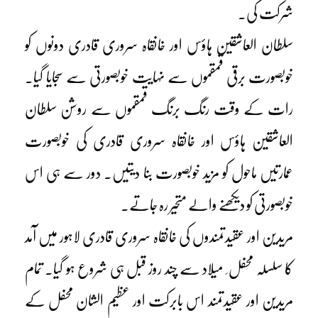
شرکت کی۔
سلطان العاشقین ہاؤس اور خانقاہ سروری قادری دونوں کو
خوبصورت برقی قمقموں سے نہایت خوبصورتی سے سجایا گیا۔
رات کے وقت رنگ برنگ قمقموں سے روشن سلطان
العاشقین ہاؤس اور خانقاہ سروری قادری کی خوبصورت
عمارتیں ماحول کو مزید خوبصورت بنا دیتیں۔ دور سے ہی اس
خوبصورتی کو دیکھنے والے متحیر رہ جاتے۔
مریدین اور عقیدتمندوں کی خانقاہ سروری قادری لاہور میں آمد
کا سلسلہ محفل ِ میلاد سے چند روز قبل ہی شروع ہو گیا۔ تمام
مریدین اور عقیدتمند اس بابرکت اور عظیم الشان محفل کے