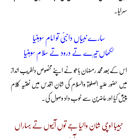
سراہا۔
سارے نبیاں دا نبیؐ تو امام سوہنیا
لکھاں تیرے تے درود تے سلام سوہنیا
اس کے بعد محمد رمضان باھُو نے اپنے مخصوص دلفریب انداز
میں حضور علیہ الصلوٰۃ والسلام کی شانِ اقدس میں نعتیہ کلام
پیش کیا اور حاضرین سے خوب داد وصول کی۔
حبیبا اوچی شان والیا جے توں آئیوں تے بہاراں