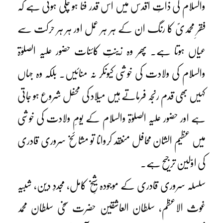
والسلام کی ذاتِ اقدس میں اس قدر فنا ہو چکی ہوتی ہے کہ
فقرِ محمدیؐ کا رنگ ان کے ہر ہر عمل اور ہر ہر حرکت سے
عیاں ہوتا ہے۔ پھر وہ زینتِ کائنات حضور علیہ الصلوٰۃ
والسلام کی ولادت کی خوشی کیونکر نہ منائیں۔ بلکہ وہ جہاں
کہیں بھی قدم رنجہ فرماتے ہیں میلاد کی محفل شروع ہو جاتی
ہے اور حضور علیہ الصلوٰۃ والسلام کے یومِ ولادت کی خوشی
میں عظیم الشان محافل منعقد کروانا تو مشائخ سروری قادری
کی اوّلین ترجیح ہے۔
سلسلہ سروری قادری کے موجودہ شیخِ کامل، مجددِ دین، شبیہ
غوث الاعظم، سلطان العاشقین حضرت سخی سلطان محمد