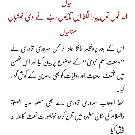
آئیاں
اللہ نوں توں پیارا لگنا ایں تائیوں ربّ نے وی خوشیاں
منائیاں
اس کے بعد پروفیسر حافظ حماد الرحمن سروری قادری نے
’’وسعتِ علم ِ نبویؐ‘‘ کے موضوع پر بیان کیا اور اس ضمن
میں مختلف احادیث اور روایات کو بھی حاضرین کے گوش گزار
کیا۔
عطا الوھاب سروری قادری نے بھی حضور علیہ الصلوٰۃ
والسلام کی شانِ مطہرہ میں تحریر کردہ خوبصورت نعت کا نذرانہ
پیش کیا۔