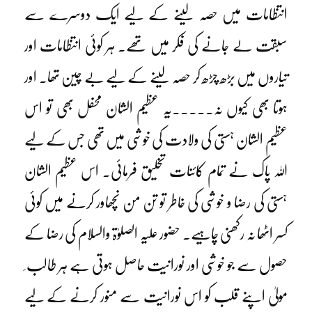
انتظامات میں حصہ لینے کے لیے ایک دوسرے سے
سبقت لے جانے کی فکر میں تھے۔ ہر کوئی انتظامات اور
تیاروں میں بڑھ چڑھ کر حصہ لینے کے لیے بے چین تھا۔ اور
ہوتا بھی کیوں نہ۔۔۔۔۔یہ عظیم الشان محفل بھی تو اس
عظیم الشان ہستی کی ولادت کی خوشی میں تھی جس کے لیے
اللہ پاک نے تمام کائنات تخلیق فرمائی۔ اس عظیم الشان
ہستی کی رضا و خوشی کی خاطر تو تن من نچھاور کرنے میں کوئی
کسر اٹھا نہ رکھنی چاہیے۔ حضور علیہ الصلوٰۃ والسلام کی رضا کے
حصول سے جو خوشی اور نورانیت حاصل ہوتی ہے ہر طالب ِ
مولیٰ اپنے قلب کو اس نورانیت سے منور کرنے کے لیے