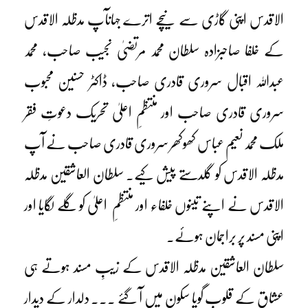
الاقدس اپنی گاڑی سے نیچے اترے جہاںآپ مدظلہ الاقدس
کے خلفا صاحبزادہ سلطان محمد مرتضیٰ نجیب صاحب، محمد
عبداللہ اقبال سروری قادری صاحب، ڈاکٹر حسنین محبوب
سروری قادری صاحب اور منتظمِ اعلیٰ تحریک دعوتِ فقر
ملک محمد نعیم عباس کھوکھر سروری قادری صاحب نے آپ
مدظلہ الاقدس کو گلدستے پیش کیے۔ سلطان العاشقین مدظلہ
الاقدس نے اپنے تینوں خلفاء اور منتظمِ اعلیٰ کو گلے لگایا اور
اپنی مسند پر براجمان ہوئے۔
سلطان العاشقین مدظلہ الاقدس کے زیبِ مسند ہوتے ہی
عشاق کے قلوب گویا سکون میں آ گئے ۔۔۔ دلدار کے دیدار