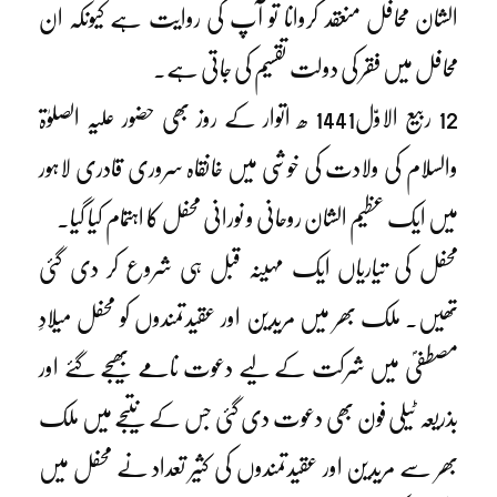
الشان محافل منعقد کروانا تو آپ کی روایت ہے کیونکہ ان
محافل میں فقر کی دولت تقسیم کی جاتی ہے۔
12 ربیع الاوّل1441 ھ اتوار کے روز بھی حضور علیہ الصلوٰۃ
والسلام کی ولادت کی خوشی میں خانقاہ سروری قادری لاہور
میں ایک عظیم الشان روحانی و نورانی محفل کا اہتمام کیا گیا۔
محفل کی تیاریاں ایک مہینہ قبل ہی شروع کر دی گئی
تھیں۔ ملک بھر میں مریدین اور عقیدتمندوں کو محفل میلادِ
مصطفیؐ میں شرکت کے لیے دعوت نامے بھیجے گئے اور
بذریعہ ٹیلی فون بھی دعوت دی گئی جس کے نتیجے میں ملک
بھر سے مریدین اور عقیدتمندوں کی کثیر تعداد نے محفل میں