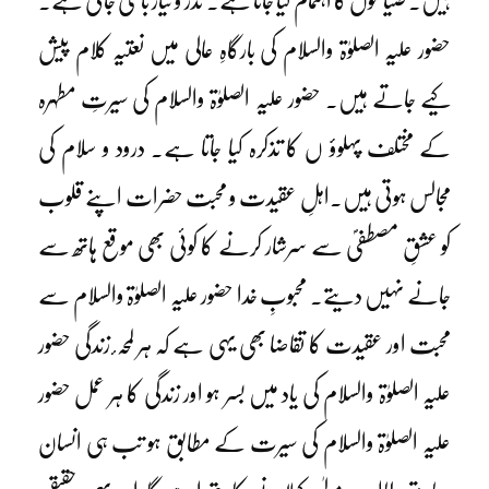
ہیں۔ ضیافتوں کا اہتمام کیا جاتا ہے۔ نذر و نیاز بانٹی جاتی ہے۔
حضور علیہ الصلوٰۃ والسلام کی بارگاہِ عالی میں نعتیہ کلام پیش
کیے جاتے ہیں۔ حضور علیہ الصلوٰۃ والسلام کی سیرتِ مطہرہ
کے مختلف پہلوؤ ں کا تذکرہ کیا جاتا ہے۔ درود و سلام کی
مجالس ہوتی ہیں۔اہلِ عقیدت و محبت حضرات اپنے قلوب
کو عشقِ مصطفیؐ سے سرشار کرنے کا کوئی بھی موقع ہاتھ سے
جانے نہیں دیتے۔ محبوبِ خدا حضور علیہ الصلوٰۃ والسلام سے
محبت اور عقیدت کا تقاضا بھی یہی ہے کہ ہر لمحہ ٔ زندگی حضور
علیہ الصلوٰۃ والسلام کی یاد میں بسر ہو اور زندگی کا ہر عمل حضور
علیہ الصلوٰۃ والسلام کی سیرت کے مطابق ہو تب ہی انسان