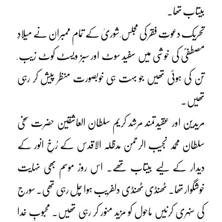
بیتاب تھا۔
تحریک دعوتِ فقر کی مجلس ِ شوریٰ کے تمام ممبران نے میلادِ
مصطفیؐ کی خوشی میں سفید سوٹ اور سبز ویسٹ کوٹ زیب ِ
تن کی ہوئی تھیں جو بہت ہی خوبصورت منظر پیش کر رہی
تھیں۔
مریدین اور عقیدتمند مرشد کریم سلطان العاشقین حضرت سخی
سلطان محمد نجیب الرحمن مدظلہ الاقدس کے رُخِ انور کے
دیدار کے لیے بیتاب تھے۔ اس روز موسم بھی نہایت
خوشگوار تھا۔ ٹھنڈی ٹھنڈی دلفریب ہوا چل رہی تھی۔ سورج
کی سنہری کرنیں ماحول کو مزید منور کر رہی تھیں۔ محبوبِ خدا