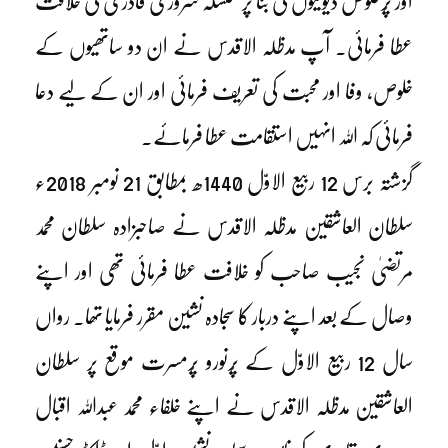
اور پُرخلوص ڈیوٹیوں کی بنا پر سلسلہ سروری قادری کی خلافت
عطا فرمائی۔ آپ مدظلہ الاقدس نے ان دو ساتھیوں کے
خلوص، وفا اور محبت کی تعریف فرمائی اور ان کے لیے دعا
فرمائی کہ اللہ انہیں استقامت عطا فرمائے۔
گزشتہ برس 12 ربیع الاوّل 1440ھ بمطابق 21 نومبر 2018ء
سلطان العاشقین مدظلہ الاقدس نے صاحبزادہ سلطان محمد
مرتضیٰ نجیب صاحب کو خلافت عطا فرمائی تھی اور اپنے
وصال کے بعد اپنے دربار کا سجادہ نشین مقرر فرمایا تھا۔ رواں
سال 12 ربیع الاوّل کے پُرنورو پُرمسرت موقع پر سلطان
العاشقین مدظلہ الاقدس نے اپنے خلفاء محمد عبداللہ اقبال