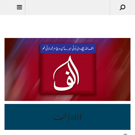
Urdu
alif | الف