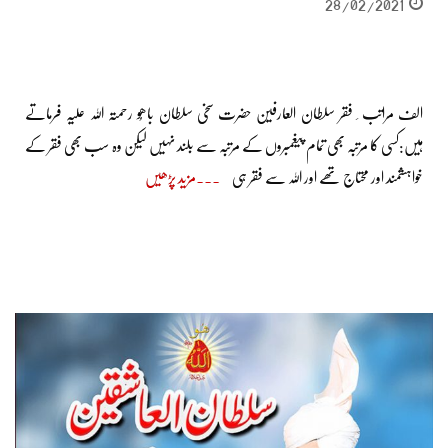
28/02/2021
الف مراتب ِ فقر سلطان العارفین حضرت سخی سلطان باھُو رحمتہ اللہ علیہ فرماتے
ہیں:کسی کا مرتبہ بھی تمام پیغمبروں کے مرتبہ سے بلند نہیں لیکن وہ سب بھی فقر کے
خواہشمند اور محتاج تھے اور اللہ سے فقر ہی
مزید پڑھیں