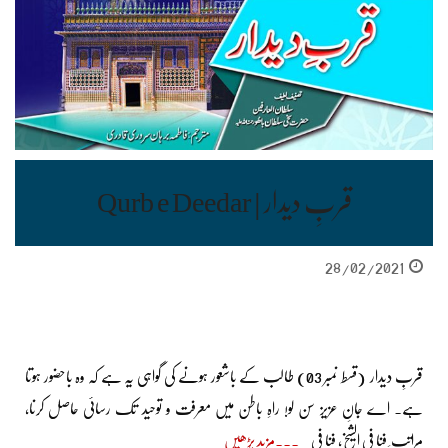
قربِ دیدار | Qurb e Deedar
28/02/2021
قربِ دیدار (قسط نمبر 03) طالب کے باشعور ہونے کی گواہی یہ ہے کہ وہ باحضور ہوتا
ہے۔ اے جانِ عزیز سن لو! راہِ باطن میں معرفت و توحید تک رسائی حاصل کرنا،
مراتب ِ فنا فی الشیخ، فنا فی
مزید پڑھیں