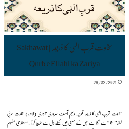
سخاوت قربِ الٰہی کا ذریعہ | Sakhawat
Qurb e Ellahi ka Zariya
28/02/2021
سخاوت قربِ الٰہی کا ذریعہ تحریر: وسیم آصف سروری قادری (لاہور) سخاوت عربی
لفظ’’ سخا ‘‘سے نکلا ہے جس کے معنی ہیں کھلے دل سے خرچ کرنا۔ اصطلاحی مفہوم