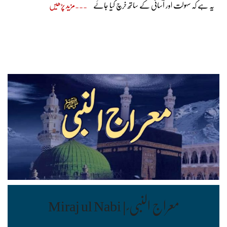
یہ ہے کہ سہولت اور آسانی کے ساتھ خرچ کیا جائے
مزید پڑھیں
معراج النبی ؐ | Miraj ul Nabi