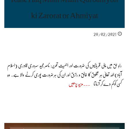
ki Zarorat or Ahmiyat
28/02/2021
راہِ حق میں مالی قربانیوں کی ضرورت اور اہمیت تحریر: ناصر مجید سروری قادری (اسلام
آباد) اللہ تعالیٰ ہر مخلوق کا خالق و رازق اور ان کی ہر ضرورت پوری کرنے والا ہے۔ وہ
کسی کو کم دے کر آزماتا
مزید پڑھیں