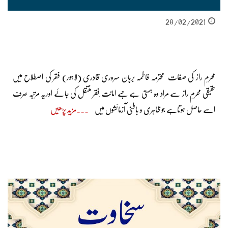
28/02/2021
محرمِ راز کی صفات محترمہ فاطمہ برہان سروری قادری (لاہور) فقر کی اصطلاح میں
حقیقی محرمِ راز سے مراد وہ ہستی ہے جسے امانت ِفقر منتقل کی جائے اوریہ مرتبہ صرف
اسے حاصل ہوتاہے جو ظاہری و باطنی آزمائشوں میں
مزید پڑھیں