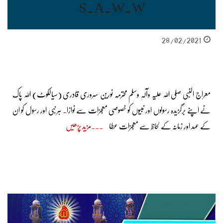
S.A.W.W
28/02/2021
معراج النبی صلی اللہ علیہ وآلہٖ وسلم محترمہ نورین سروری قادری (سیالکوٹ) اللہ پاک
نے اپنے برگزیدہ رسولوں اور نبیوں کو خصوصی معجزات سے نوازا۔ ہر نبی اور رسول کو ان
کے عہد اور زمانہ کے لحاظ سے معجزات عطا
مزید پڑھیں