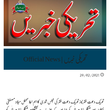
تحریکی خبریں | Official News
28/02/2021
تحریک دعوتِ فقر نیوز تحریک دعوتِ فقر کی مجلس ِشوریٰ کا اہم اجلاسمحفل میلادِ مصطفیؐ
بسلسلہ یومِ منتقلی امانت ِالٰہیہ کی تیاریوں کے حوالے سے گفتگویومِ منتقلی امانت ِالٰہیہ کو