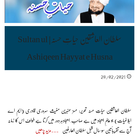
سلطان العاشقین حیاتِ حسنہ| Sultan ul
Ashiqeen Hayyat e Husna
28/02/2021
سلطان العاشقین حیاتِ حسنہ تحریر: مسز عنبرین مغیث سروری قادری (ایم اے
ابلاغیات) جو عَالَمِ ا یجاد میں ہے صاحب ِ ا یجادہر دور میں کرتا ہے طواف اس کا زمانہ
آج سے تقریباً تین سو سال قبل سلطان العارفین
مزید پڑھیں