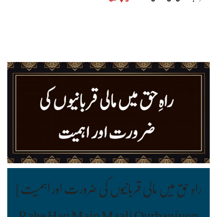
راہِ حق میں مالی قربانیوں کی ضرورت اور اہمیت |
Rahe Haq Main Maali Qurbaniyon