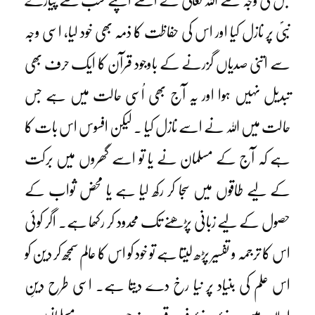
جس کی وجہ سے اللہ تعالیٰ نے اسے اپنے سب سے پیارے
نبیؐ پر نازل کیا اور اس کی حفاظت کا ذمہ بھی خود لیا، اسی وجہ
سے اتنی صدیاں گزرنے کے باوجود قرآن کا ایک حرف بھی
تبدیل نہیں ہوا اور یہ آج بھی اُسی حالت میں ہے جس
حالت میں اللہ نے اسے نازل کیا ۔ لیکن افسوس اس بات کا
ہے کہ آج کے مسلمان نے یا تو اسے گھروں میں برکت
کے لیے طاقوں میں سجا کر رکھ لیا ہے یا محض ثواب کے
حصول کے لیے زبانی پڑھنے تک محدود کر رکھا ہے۔ اگر کوئی
اس کا ترجمہ و تفسیر پڑھ لیتا ہے تو خود کو اس کا عالم سمجھ کر دین کو
اس علم کی بنیاد پر نیا رخ دے دیتا ہے۔ اسی طرح دینِ