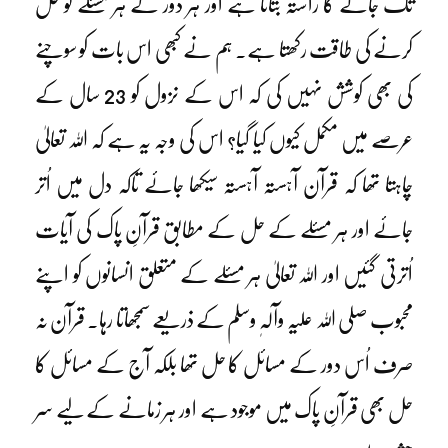
تک جانے کا راستہ بتاتا ہے اور ہر دور کے ہر مسئلے کو حل
کرنے کی طاقت رکھتا ہے۔ ہم نے کبھی اس بات کو سوچنے
کی بھی کوشش نہیں کی کہ اس کے نزول کو 23 سال کے
عرصے میں مکمل کیوں کیا گیا؟ اس کی وجہ یہ ہے کہ اللہ تعالیٰ
چاہتا تھا کہ قرآن آہستہ آہستہ سیکھا جائے تاکہ دل میں اُتر
جائے اور ہر مسئلے کے حل کے مطابق قرآنِ پاک کی آیات
اُترتی گئیں اور اللہ تعالیٰ ہر مسئلے کے متعلق انسانوں کو اپنے
محبوب صلی اللہ علیہ وآلہٖ وسلم کے ذریعے سمجھاتا رہا۔ قرآن نہ
صرف اُس دور کے مسائل کا حل تھا بلکہ آج کے مسائل کا
حل بھی قرآنِ پاک میں موجود ہے اور ہر زمانے کے لیے سر