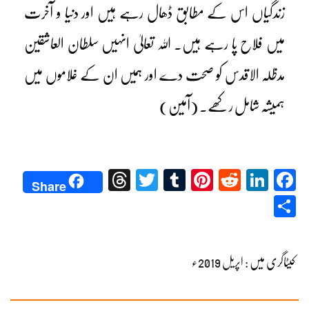
زندگیاں اس کے مطابق ڈھال رہے ہیں اور دنیا و آخرت
میں فلاح پا رہے ہیں۔ اللہ تعالیٰ انہیں سلطان العاشقین
مدظلہ الاقدس کو صحت دے اور ہمیں ان کے غلاموں میں
ہمیشہ شامل رکھے۔ (آمین)
Threads
Twitter
Tumblr
Pinterest
Reddit
LinkedIn
Facebook
Share
Share
کیٹاگری میں :
اپریل 2019ء