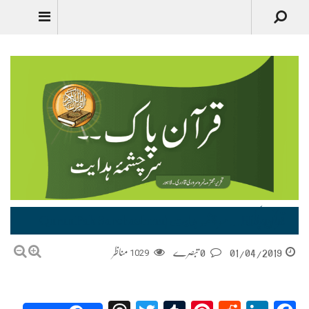
Urdu
قرآن پاک ۔۔سر چشمہ ہدایت |Quran Pak Sarchashma Hidayat
01/04/2019
0 تبصرے
1029
مناظر