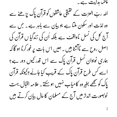
چشمۂ ہدایت ہے۔
اللہ ربّ العزت کے حقیقی عاشقوں کو قرآنِ پاک پڑ ھنے سے
وہ لذت اور سکون ملتا ہے جو بیان سے باہر ہے۔ جس سے
آج کل کی نسل ناواقف ہے بلکہ اُن کی زندگیا ں قرآن کی
اصل روح سے ناآشنا ہیں۔ ہمیں اس بات پر غور کرنا ہو گا کہ
ہماری نوجوان نسل قرآنِ پاک سے اس قدر کیوں دور ہے؟
اسے کس طرح قرآنِ پاک کے قریب کیا جائے؟کیونکہ قرآن
پاک کو سمجھے بغیر وہ کامیاب نہیں ہو سکتے۔ علامہ اقبال ؒ بہت
خوبصورت انداز میں آج کے مسلمان کا حال بیان کرتے ہیں
: