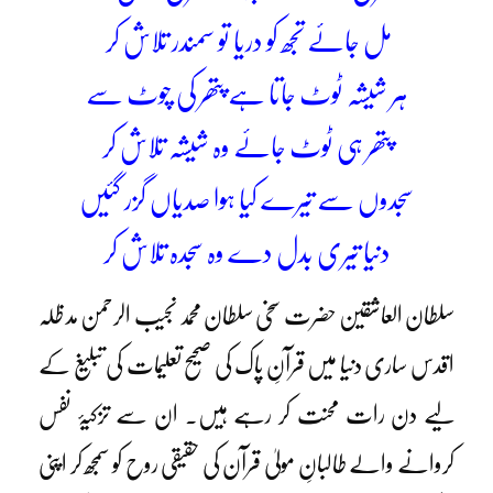
مل جائے تجھ کو دریا تو سمندر تلاش کر
ہر شیشہ ٹوٹ جاتا ہے پتھر کی چوٹ سے
پتھر ہی ٹوٹ جائے وہ شیشہ تلاش کر
سجدوں سے تیرے کیا ہوا صدیاں گزر گئیں
دنیا تیری بدل دے وہ سجدہ تلاش کر
سلطان العاشقین حضرت سخی سلطان محمد نجیب الرحمن مد ظلہ
اقدس ساری دنیا میں قرآنِ پاک کی صحیح تعلیمات کی تبلیغ کے
لیے دن رات محنت کر رہے ہیں۔ ان سے تزکیۂ نفس
کروانے والے طالبانِ مولیٰ قرآن کی حقیقی روح کو سمجھ کر اپنی