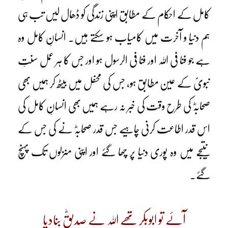
کامل کے احکام کے مطابق اپنی زندگی کو ڈھال لیں تب ہی
ہم دنیا و آخرت میں کامیاب ہو سکتے ہیں۔ انسانِ کامل وہ
ہے جو فنا فی اللہ اور فنا فی الرسول ہو اور جس کا ہر عمل سنتِ
نبویؐ کے عین مطابق ہو، جس کی محفل میں بیٹھ کر ہمیں بھی
صحابہؓ کی طرح وقت کی خبر نہ رہے ہمیں بھی انسانِ کامل کی
اس قدر اطاعت کرنی چاہیے جس قدر صحابہؓ نے کی جس کے
نتیجے میں وہ پوری دنیا پر چھا گئے اور اپنی منزلوں تک پہنچ
گئے۔
آئے تو ابوبکر تھے اللہ نے صدیقؓ بنادیا