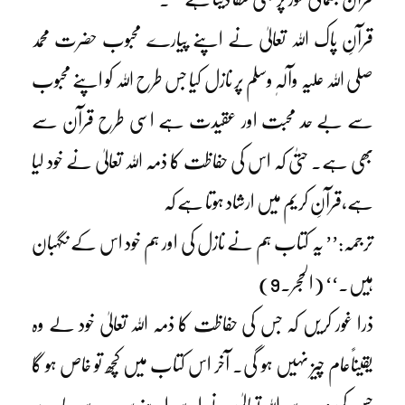
قرآنِ پاک اللہ تعالیٰ نے اپنے پیارے محبوب حضرت محمد
صلی اللہ علیہ وآلہٖ وسلم پر نازل کیا جس طرح اللہ کو اپنے محبوب
سے بے حد محبت اور عقیدت ہے اسی طرح قرآن سے
بھی ہے۔ حتیٰ کہ اس کی حفاظت کا ذمہ اللہ تعالیٰ نے خود لیا
ہے،قرآنِ کریم میں ارشاد ہوتا ہے کہ
ترجمہ:’’ یہ کتاب ہم نے نازل کی اور ہم خود اس کے نگہبان
ہیں۔‘‘ (الحجر۔9)
ذرا غور کریں کہ جس کی حفاظت کا ذمہ اللہ تعالیٰ خود لے وہ
یقیناًعام چیز نہیں ہو گی۔ آخر اس کتاب میں کچھ تو خاص ہو گا