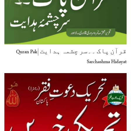
قرآن پاک ۔۔سر چشمہ ہدایت |Quran Pak
Sarchashma Hidayat