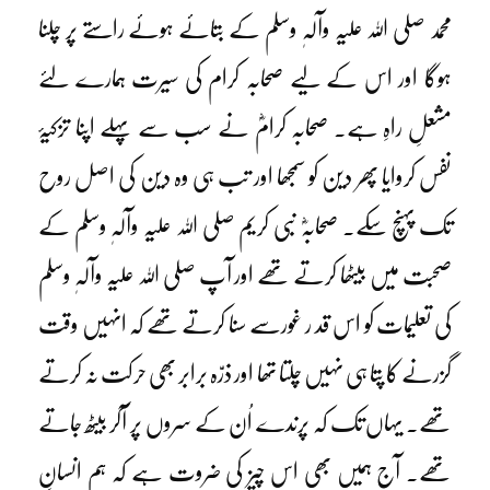
محمد صلی اللہ علیہ وآلہٖ وسلم کے بتائے ہوئے راستے پر چلنا
ہوگا اور اس کے لیے صحابہ کرام کی سیرت ہمارے لئے
مشعلِ راہِ ہے۔ صحابہ کرامؓ نے سب سے پہلے اپنا تزکیۂ
نفس کروایا پھر دین کو سمجھا اور تب ہی وہ دین کی اصل روح
تک پہنچ سکے۔ صحابہؓ نبی کریم صلی اللہ علیہ وآلہٖ وسلم کے
صحبت میں بیٹھا کرتے تھے اور آپ صلی اللہ علیہ وآلہٖ وسلم
کی تعلیمات کو اس قد ر غورسے سنا کرتے تھے کہ انہیں وقت
گزرنے کا پتا ہی نہیں چلتا تھا اور ذرّہ برابر بھی حرکت نہ کرتے
تھے۔ یہاں تک کہ پرندے اُن کے سروں پر آکر بیٹھ جاتے
تھے۔ آج ہمیں بھی اس چیز کی ضروت ہے کہ ہم انسانِ