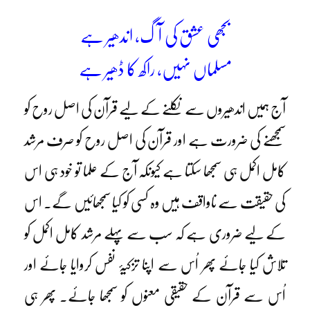
بجھی عشق کی آگ، اندھیر ہے
مسلماں نہیں، راکھ کا ڈھیر ہے
آج ہمیں اندھیروں سے نکلنے کے لیے قرآن کی اصل روح کو
سمجھنے کی ضرورت ہے اور قرآن کی اصل روح کو صرف مرشد
کامل اکمل ہی سمجھا سکتا ہے کیونکہ آج کے علما تو خود ہی اس
کی حقیقت سے ناواقف ہیں وہ کسی کو کیا سمجھائیں گے۔ اس
کے لیے ضروری ہے کہ سب سے پہلے مرشد کامل اکمل کو
تلاش کیا جائے پھر اُس سے اپنا تزکیۂ نفس کروایا جائے اور
اُس سے قرآن کے حقیقی معنوں کو سمجھا جائے۔ پھر ہی