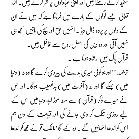
تنقید کرتے رہتے ہیں اور اپنی عبادتوں پر فخر کرتے ہیں۔ اللہ
تعالیٰ ایسے لوگوں کے بارے میں فرماتا ہے کہ میں نے ان
کے دلوں پر پردہ ڈال دیا ۔ انہیں حق اور سچ کی باتیں سمجھ ہی
نہیں آتی اور وہ دین کی اصل روح سے غافل ہیں۔
قرآنِ پاک میں ارشاد ہوتا ہے ۔
ترجمہ:’’اور جو کوئی میری ہدایت کی پیروی کرے گا وہ نہ (دنیا
میں) بہکے گا اور نہ (آخرت میں) بدنصیب ہوگا۔ اور جس
نے میرے ذکر (قرآن) سے منہ موڑ لیا، دنیا میں اس کے
لیے روزی تنگ کر دی جائے گی اور قیامت کے دن ہم
اس کو اندھا اٹھائیں گے۔ وہ کہے گا ’مالک تو نے مجھ کو اندھا