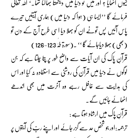
کیوں اٹھایا ؟ اور میں تو دنیا میں دیکھتا بھالتا تھا۔‘ اللہ تعالیٰ
فرمائے گا ’’ایسا ہی (ہوا کہ دنیا میں) ہماری آیتیں تیرے
پاس آئیں پس تونے ان کو بھلا دیا اسی طرح آج کے دن تو
(بھی) بھلا دیاجائے گا ‘‘ ۔(سورۃ طٰہٰ 123-126)
قرآنِ پاک کی ان آیات سے واضح طور پر پتا چلتا ہے کہ جن
لوگوں نے دنیا میں قرآن کی روشنی سے استفادہ نہ کیا اور اس
کی ہدایت سے غافل رہے وہ آخرت میں بھی اندھے
اٹھائے جائیں گے۔
قرآنِ پاک میں ارشاد ہوتا ہے :
ترجمہ:اور جو شخص حد سے گزر جائے اور اپنے ربّ کی آیتوں پر