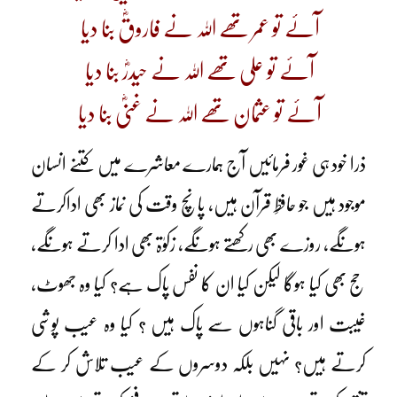
آئے تو عمر تھے اللہ نے فاروقؓ بنا دیا
آئے تو علی تھے اللہ نے حیدرؓ بنا دیا
آئے تو عثمان تھے اللہ نے غنیؓ بنا دیا
ذرا خود ہی غور فرمائیں آج ہمارے معاشرے میں کتنے انسان
موجود ہیں جو حافظِ قرآن ہیں، پانچ وقت کی نماز بھی اداکرتے
ہونگے، روزے بھی رکھتے ہونگے، زکوٰۃ بھی ادا کرتے ہونگے،
حج بھی کیا ہوگا لیکن کیا ان کا نفس پاک ہے؟ کیا وہ جھوٹ،
غیبت اور باقی گناہوں سے پاک ہیں ؟ کیا وہ عیب پوشی
کرتے ہیں؟ نہیں بلکہ دوسروں کے عیب تلاش کر کے