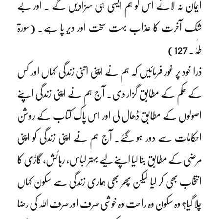
ایمان نہ لائے اس کو ہم ایسی ہی سزادیں گے ۔ اور بے
شک آخرت کا عذاب بہت سخت اور دیر پا ہے۔ (سورۃ
طٰہٰ۔ 127)
ذرا خود پر غور فرمائیں کہ ہم نے اپنی اتنی زندگی کہاں اور کس
کے حکم کے مطابق گزار دی۔ آج ہم نے اپنی زندگی اپنے
اصولوں کے مطابق ڈھال لی اور اس پاک کتاب کے روشن
احکامات سے دور ہو گئے۔ آج ہم نے اپنی زندگی کو اپنی
مرضی کے مطابق بنا لیا اپنے لیے بہتر لباس، رہائش، گاڑی کا
انتخاب بھی کر لیا لیکن پھر بھی ہماری زندگی سے سکون کہاں
چلا گیا؟ وہ سکون وہ راحت وہ خوشی صرف اور صرف اللہ کی رضا