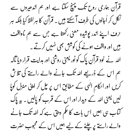
قرآن ہماری روح تک پہنچ سکتا ہے اور ہم اندھیروں سے
نکل کر اُجالوں کی طرف آ سکتے ہیں۔ قرآن کا ہر لفظ کیا بلکہ ہر
حرف اپنے اندر پوشیدہ معنی رکھتا ہے جس سے ہم ناواقف
ہیں اور واقف ہونے کی کوشش بھی نہیں کرتے۔
اللہ نے خود قرآنِ پاک کو نور یعنی روشنی اور ہدایت قرار دیا تاکہ
ہم اس کے ذریعے اللہ تک جانے والے راستے کی تلاش
کریں اور احکامِ الٰہی کے مطابق اس پر چل کر اپنی منزل کوپا
لیں یعنی اللہ کے دیدار اور اس کے قرب کو پالیں۔ یہ پاک
کتاب ہی ہمیں اس بات کا حکم دیتی ہے کہ اللہ تک جانے
والے راستے پر چلنے کے لیے ہمیں اس کے محبوب حضرت