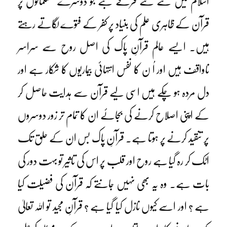
اسلام میں نئے نئے فرقے بنے جو دوسرے مسلمانوں پر
قرآن کے ظاہری علم کی بنیاد پر کفر کے فتوے لگاتے رہتے
ہیں۔ ایسے عالم قرآنِ پاک کی اصل روح سے سراسر
ناواقف ہیں اور اُ ن کا نفس انتہائی بیماریوں کا شکار ہے اور
دل مردہ ہو چکے ہیں اسی لیے قرآن سے ہدایت حاصل کر
کے اپنی اصلاح کرنے کی بجائے ان کا تمام تر زور دوسروں
پر تنقید کرنے پر ہوتا ہے۔ قرآنِ پاک بس ان کے حلق تک
اٹک کر رہ گیا ہے روح اور قلب پر اس کی تاثیر تو بہت دور کی
بات ہے۔ وہ یہ بھی نہیں جانتے کہ قرآن کی فضیلت کیا
ہے ؟ اور اسے کیوں نازل کیا گیا ہے ؟ قرآنِ مجید تو اللہ تعالیٰ