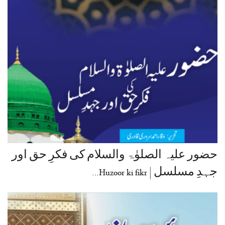
حضور علیہ الصلوٰۃ والسلام کی فکرِ حق اور
جہدِ مسلسل | Huzoor ki fikr…