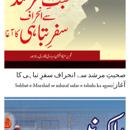
صحبتِ مرشد سے انحراف سفرِ تباہی کا
آغاز|Sohbat-e-Murshid se inhiraf safar-e-tabahi ka agaaz