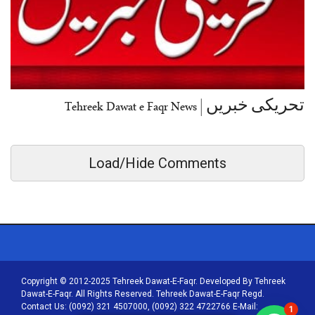
تحریکی خبریں | Tehreek Dawat e Faqr News
Load/Hide Comments
Copyright © 2012-2025 Tehreek Dawat-E-Faqr. Developed By Tehreek
Dawat-E-Faqr. All Rights Reserved. Tehreek Dawat-E-Faqr Regd.
Contact Us: (0092) 321 4507000, (0092) 322 4722766 E-Mail:
1