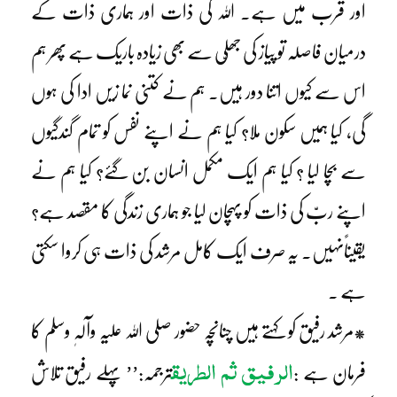
اور قرب میں ہے۔ اللہ کی ذات اور ہماری ذات کے
درمیان فاصلہ تو پیاز کی جھلّی سے بھی زیادہ باریک ہے پھر ہم
اس سے کیوں اتنا دور ہیں۔ ہم نے کتنی نما زیں ادا کی ہوں
گی، کیا ہمیں سکون ملا؟ کیا ہم نے اپنے نفس کو تمام گندگیوں
سے بچا لیا ؟ کیا ہم ایک مکمل انسان بن گئے؟ کیا ہم نے
اپنے ربّ کی ذات کو پہچان لیا جو ہماری زندگی کا مقصد ہے؟
یقیناًنہیں۔ یہ صرف ایک کامل مرشد کی ذات ہی کروا سکتی
ہے ۔
*مرشد رفیق کو کہتے ہیں چنانچہ حضور صلی اللہ علیہ وآلہٖ وسلم کا
الرفیق ثم الطریق
فرمان ہے :
ترجمہ:’’ پہلے رفیق تلاش