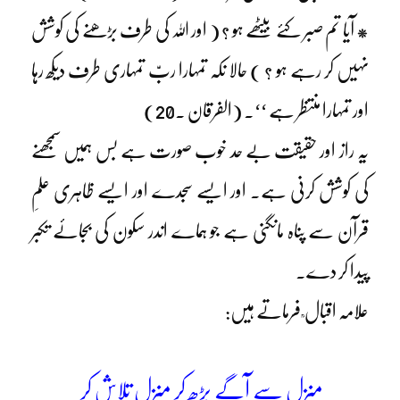
* آیا تم صبر کئے بیٹھے ہو ؟ ( اور اللہ کی طرف بڑھنے کی کوشش
نہیں کر رہے ہو ؟ ) حالا نکہ تمہارا ربّ تمہاری طرف دیکھ رہا
اور تمہارا منتظر ہے ‘‘۔ (الفرقان ۔20)
یہ راز اور حقیقت بے حد خوب صورت ہے بس ہمیں سمجھنے
کی کوشش کرنی ہے۔ اور ایسے سجدے اور ایسے ظاہری علمِ
قرآن سے پناہ مانگنی ہے جو ہماے اندر سکون کی بجائے تکبر
پیدا کر دے۔
علامہ اقبال ؒ فرماتے ہیں:
منزل سے آگے بڑھ کر منزل تلاش کر