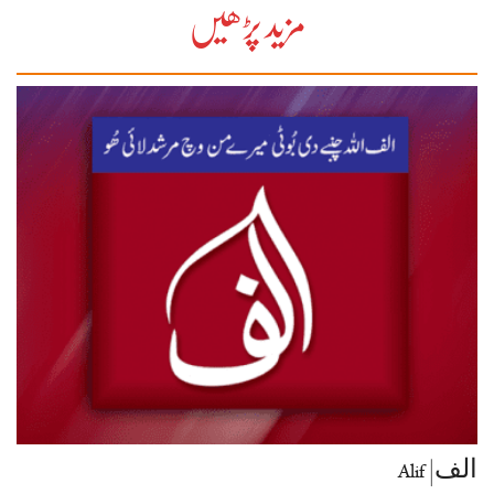
مزید پڑھیں
الف| Alif