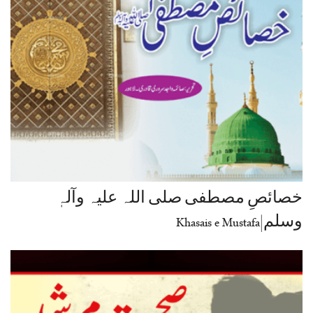
خصائصِ مصطفی صلی اللہ علیہ وآلہٖ
وسلم|Khasais e Mustafa