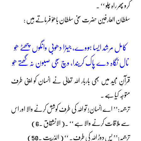
کرو پھر راہ چلو ‘‘ ۔
سلطان العارفین حضرت سخی سلطان باھوؒ فرماتے ہیں :
کامل مرشد ایسا ہووے، جیہڑا دھوبی وانگوں چھٹے ھُو
نال نگاہ دے پاک کریندا، وچ سجی صبون نہ گھتے ھُو
قرآنِ مجید میں بھی باربار اللہ تعالیٰ نے انسان کو اپنی طرف
متوجہ کیا ہے ۔
ترجمہ:’’ اے انسان! تو اللہ کی طرف کوشش کرنے والا اور اس
سے ملاقات کرنے والا ہے ‘‘ ۔( الانشقاق ۔6)
ترجمہ:’’ پس دوڑ اللہ کی طرف۔ ‘‘ ( الذریت ۔50)