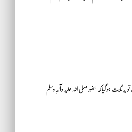
 ثابت ہو گیا کہ حضور صلی اللہ علیہ وآلہٖ وسلم