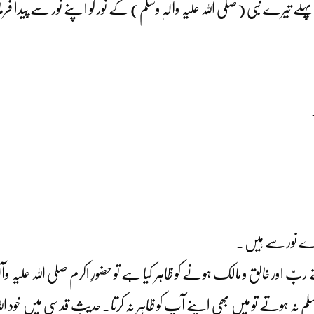
ے تیرے نبی (صلی اللہ علیہ وآلہٖ وسلم) کے نور کو اپنے نور سے پیدا فرما
میرے نور سے ہیں۔
بّ اور خالق و مالک ہونے کو ظاہر کیا ہے تو حضورِ اکرم صلی اللہ علیہ وآلہٖ 
سلم نہ ہوتے تو میں بھی اپنے آپ کو ظاہر نہ کرتا۔ حدیثِ قدسی میں خود اللہ ت