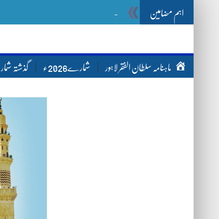
اہم مضامین
_
Ghazwa
ماہنامہ سلطان الفقر لاہور
شمارے2026ء
گذشتہ شم