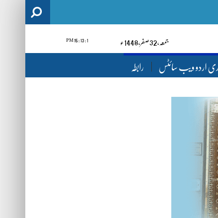
1 : 13 : 17 PM
جمعہ‬‮,
23
صفر‬,
1448ء
ری اردو ویب سائٹس
رابطہ