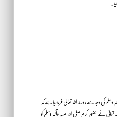
یا۔
وسلم کی وجہ سے، ورنہ اللہ تعالیٰ فرما رہا ہے کہ
عالیٰ نے حضورِ اکرم صلی اللہ علیہ وآلہٖ وسلم کو