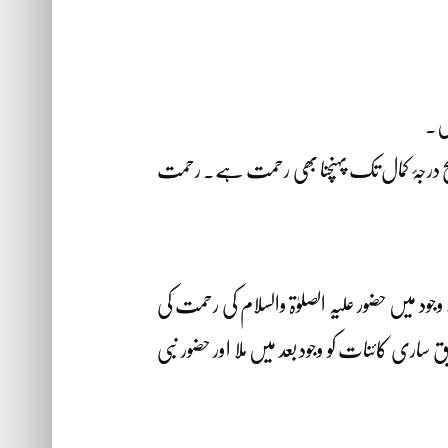
یں۔
یج درجۂ کمال تک پہنچنا بھی رحمت ہے۔ رحمت
د میں حضور علیہ الصلوٰۃ والسلام کی رحمت کی
ری کائنات کو وجود بعد میں ملا اور حضور نبی