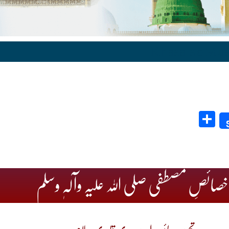
Share
خصائصِ مصطفی صلی اللہ علیہ وآلہٖ وسلم