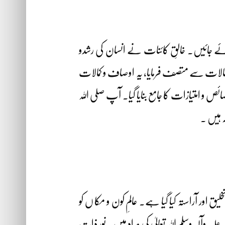
ے جائیں۔ خالقِ کائنات نے انسان کی رشدو
 و کمالات سے متصف فرمایا، یہ اوصاف و کمالات
ص و امتیازات کا جامع بنایا گیا۔ آپ صلی اللہ
ہ ہیں ۔
ق اور آراستہ کیا گیا ہے۔ عالمِ کون و مکا ں کو
لیہ وآلہٖ وسلم اللہ تعالیٰ کی مراد ہیں۔ نورِ ذات