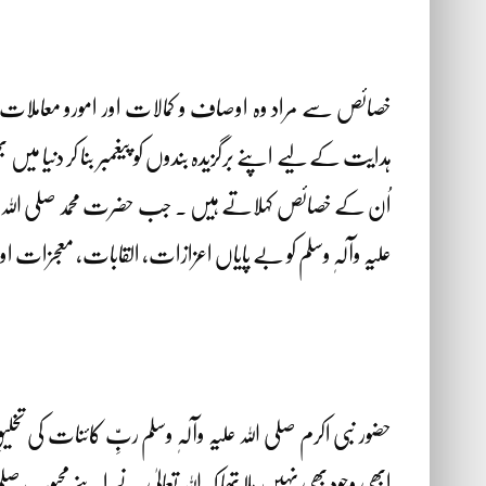
خصائص سے مراد وہ اوصاف و کمالات اور امورو معاملا
ہدایت کے لیے اپنے برگزیدہ بندوں کو پیغمبر بنا کر دنیا 
اُن کے خصائص کہلاتے ہیں ۔ جب حضرت محمد صلی اللہ علیہ و
علیہ وآلہٖ وسلم کو بے پایاں اعزازات، القابات، معجزات او
حضور نبی اکرم صلی اللہ علیہ وآلہٖ وسلم ربِّ کائنات کی تخل
ابھی وجود بھی نہیں ملا تھا کہ اللہ تعالیٰ نے اپنے محبوب صلی ا