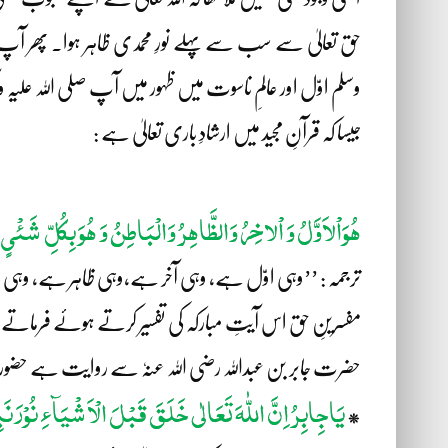
حق تعالیٰ سے سب سے پہلے نورِ محمدی ظاہر ہوا۔ پھر آپ صل
وسلم اوّل اور عالمِ ناسوت میں ظہور میں آپ صلی اللہ علیہ وآ
جیسا کہ قرآنِ مجید میں ارشادِ باری تعالیٰ ہے :
ھُوَاْلاَوَّلُ وَ اْلاخِرُ وَالظَّاھِرُ وَالْبَاطِنُ وَ ھُوَ بِکُلِّ
شَئْیٍ ع
ترجمہ : ’’وہی اوّل ہے، وہی آخر ہے،وہی ظاہر ہے، وہی 
مفسرینِ حق اس آیتِ مبارکہ کی تفسیر کرتے ہوئے فرماتے ہی
حضرت جابر بن عبداللہ رضی اللہ عنہٗ سے روایت ہے حضور اکرم
یَاجِابِرُ اِنَّ اللّٰہَ تَعَالٰی خَلَقَ قَبْلَ الْاَ شْیَآءِ نُوْرَ نَ
*