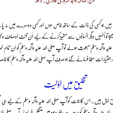
تحریر: صائمہ واجد سروری قادری۔ لاہور
ت ہیں جو کسی کی ذات کے ساتھ خاص ہوں اور کسی دوسرے میں نہ پائ
میں بھیجا تو اُنہیں دیگر انسانوں سے متمیز کرنے کے لیے اَن گنت اوصاف
آلہٖ وسلم مبعوث ہوئے تو آپ صلی اللہ علیہ وآلہٖ وسلم کو ان تمام خصائ
ر اختیارات عطا فرمائے گئے جو صرف آپ صلی اللہ علیہ وآلہٖ وسلم کا خاص
تخلیق میں اوّلیت
یقِ اوّل ہیں۔ اس کائنات کو آپ صلی اللہ علیہ وآلہٖ وسلم کے لیے ہی تخلی
للہ علیہ وآلہٖ وسلم کو عدم سے عالمِ وجود میں منتقل فرما دیا۔ آپ صلی اللہ ع