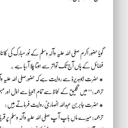
گویا حضور اکرم صلی اللہ علیہ وآلہٖ وسلم کے نور مبارک کی کا
فضائل کے ہاں آج تک تواتر سے ہوتا چلا آ رہا ہے ۔
* حضرت ابوہریرہؓ سے روایت ہے کہ حضورصلی اللہ علیہ وآلہٖ
ترجمہ:’’ میں تخلیق کے لحاظ سے تمام انبیا سے اوّل ا
* حضرت جابر بن عبداللہ انصاریؓ روایت فرماتے ہیں :
ترجمہ: میرے ماں باپ آ پ صلی اللہ علیہ وآلہٖ وسلم پر قربا