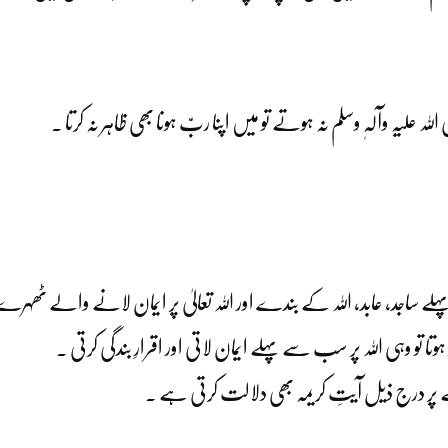
 علیہ وآلہٖ وسلم نہ ہوتے تو میں اپنا ربّ ہونا بھی ظاہر نہ کرتا ۔
جد، عابد، اللہ کے بندے اور اللہ تعالیٰ پر ایمان لانے والے ٹھہرے تو یہ
وتا تو وہی اللہ پر سب سے پہلے ایمان لاتی اور اقرارِ بندگی کرتی ۔
ونے پر درج ذیل آیتِ کریمہ بھی دلالت کرتی ہے ۔