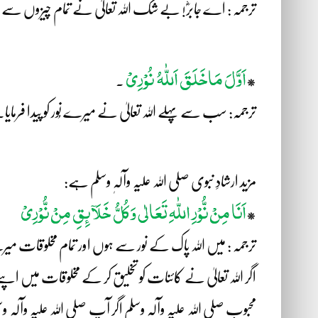
ترجمہ : اے جابرؓ! بے شک اللہ تعالیٰ نے تمام چیزوں سے پہل
اَوَّلَ مَاخَلَقَ اَللّٰہُ
نُوْرِیْ
*
۔
ترجمہ: سب سے پہلے اللہ تعالیٰ نے میرے نُور کو پیدا فرمایا۔
مزید ارشادِ نبوی صلی اللہ علیہ وآلہٖ وسلم ہے:
اَنَا مِنْ نُّوْرِ اللّٰہِ تَعَالٰی وَکُلُّ خَلَآئِقِ مِنْ نُّوْرِیْ
*
ترجمہ : میں اللہ پاک کے نور سے ہوں اور تمام مخلوقات 
اگر اللہ تعالیٰ نے کائنات کو تخلیق کر کے مخلوقات میں اپنے ر
محبوب صلی اللہ علیہ وآلہٖ وسلم اگر آپ صلی اللہ علیہ وآلہٖ و