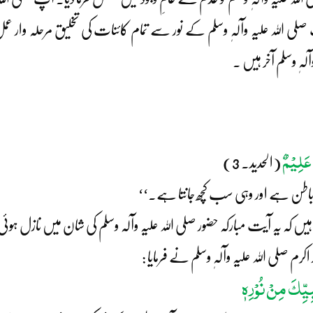
ی اللہ علیہ وآلہٖ وسلم کے نور سے تمام کائنات کی تخلیق مرحلہ وار عم
لہٖ وسلم آخر ہیں ۔
َلِیْمٌ
(الحدید۔ 3)
باطن ہے اور وہی سب کچھ جانتا ہے۔‘‘
ں کہ یہ آیت مبارکہ حضور صلی اللہ علیہ وآلہ وسلم کی شان میں نازل ہوئ
 صلی اللہ علیہ وآلہٖ وسلم نے فرمایا :
بِیِّکَ مِنْ نُوْرِہٖ