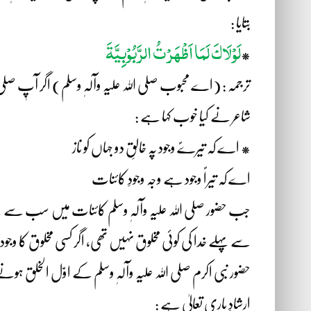
بتایا :
لَوْلَاکَ لَمَا اَظْہَرْتُ الرَّبُوْبِِیَّۃَ
*
ترجمہ : (اے محبوب صلی اللہ علیہ وآلہٖ وسلم) اگر آپٖ صلی اللہ
شاعر نے کیا خوب کہا ہے :
* اے کہ تیرےؐ وجود پہ خالقِ دو جہاں کو ناز
اے کہ تیراؐ وجود ہے وجہ وجودِ کائنات
جب حضور صلی اللہ علیہ وآلہٖ وسلم کائنات میں سب سے پہلے سا
سے پہلے خدا کی کوئی مخلوق نہیں تھی، اگر کسی مخلوق کا وجود ہ
حضور نبی اکرم صلی اللہ علیہ وآلہٖ وسلم کے اوّل الخلق ہ
ارشادِ باری تعالیٰ ہے :