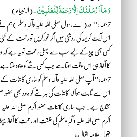
وَ مَآ اَ رْسَلْنَکَ اِلَّا رَحْمَۃَ لِّلْعَلَمِیْنَ
۔(الانبیاء)
ترجمہ : ’’اور ( اے رسو ل صلی اللہ علیہ وآلہٖ وسلم ) ہم نے 
اس آیت کریمہ کی روشنی میں اگر غور کریں تو رحمت کے کئی د
کسی بھی چیز کے لیے سب سے پہلی رحمت تو یہ ہے کہ وہ ع
کا آغاز ہی اس وقت ہوتا ہے جب کسی شے کو وجود ملتا ہے اور حض
ترجمہ:’’آپ صلی اللہ علیہ وآلہٖ وسلم کو ساری کائنات کے ل
اس سے ثابت ہوا کہ کائنات کی ہر شے کو وجود بھی حضور صل
محتاج ہے۔ جب ساری کائنات حضور اکرم صلی اللہ علیہ وآلہ
اکرم صلی اللہ علیہ وآلہٖ وسلم کی خلقت اور رحمت کا آغاز پہلے
بقول علامہ اقبال ؒ :