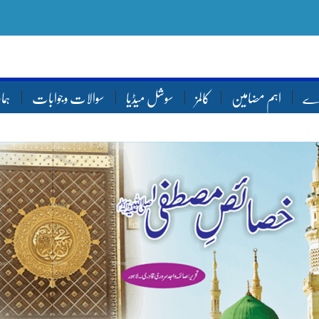
ارے
اہم مضامین
کالمز
سوشل میڈیا
سوالات وجوابات
ہما