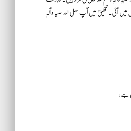
ل میں آئی۔ تخلیق میں آپ صلی اللہ علیہ وآلہٖ
ی ہے ،