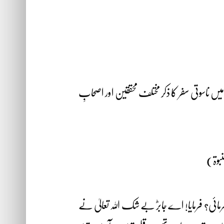
 میں ناسوتی سفر کا ذکر مختلف محققین اور اصحابِ
بوۃ)
رمائی؟ فرمایا! اے جابرؓ بے شک اللہ تعالیٰ نے