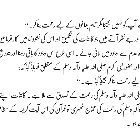
آپ ؐ کو نہیں بھیجا مگر تمام جہا نوں کے لیے رحمت بنا کر۔ ‘‘
رجے نظر آتے ہیں جو کائنات کی تخلیق اور اُس کی نشوو نما میں کار فرما ہ
دم سے وجود میں لائی جائے۔ اسی طرح اس وجود کا باقی رہنا اور بتدر
ور نبی اکرم صلی اللہ علیہ وآلہٖ وسلم کے متعلق فرمایا گیا کہ :
یے رحمت بنا کر بھیجا گیا ہے۔‘‘
ی اللہ علیہ وآلہٖ وسلم کی رحمت کے تصدق سے ملا ہے ۔ کائنات اپنے وجو
ٖ وسلم کی رحمت کی محتاج ٹھہری تو قرآن کی اس آیت کریمہ کے مطابق سا
 ہو ا۔