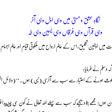
نگاہِ عشق و مستی میں وہی اوّل وہی آخر
وہی قرآں وہی فرقاں وہی یٰسین وہی طٰہٰ
ئنات میں اوّلین تخلیق، اس کے عالم ارواح میں ملکوتی قیام اور عالم اجسام
 وسلم نے فرمایا :
ور مبعوث ہونے کے اعتبار سے سب سے آخری (نبی) ہوں۔‘‘ (دلائل الن
ن ہوں! مجھے بتا دیجیے کہ سب سے پہلے اللہ تعالیٰ نے کون سی چیز پیدا ف