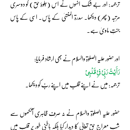
ترجمہ: اور بے شک انہوں نے اس (جلوۂ حق) کو دوسری
مرتبہ (پھر) دیکھا۔ سدرۃ المنتہیٰ کے پاس۔ اسی کے پاس
جنتِ ماویٰ ہے۔
اور حضور علیہ الصلوٰۃ والسلام نے بھی ارشاد فرمایا:
رَأَیْتُ رَبِّیْ فیِْ قَلْبِیْ
ترجمہ: میں نے اپنے قلب میں اپنے ربّ کو دیکھا۔
حضور علیہ الصلوٰۃ والسلام نے نہ صرف ظاہری آنکھوں سے
شبِ معراج حق تعالیٰ کا دیدار کیا بلکہ باطنی طور پر قلب میں