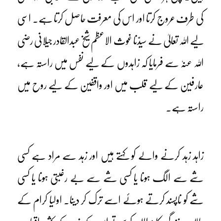
کی طرف عروج کرتا اور اس کی معرفت حاصل کرتا ہے۔ اسی
لیے اللہ تعالیٰ نے سیدّنا غوث الاعظم شیخ عبدالقادر جیلانی رضی
اللہ عنہٗ سے فرمایا کہ زاہدوں کے لیے نفس میں راستہ ہے،
عارفین کے لیے قلب میں اور واقفین کے لیے روح میں
راستہ ہے۔
زاہد زہد کرنے والے کو کہتے ہیں اور زہد سے مراد ہے کسی
شے سے الگ ہونا یا کسی شے سے بے رغبتی ہونا یا کسی
شے کو ناپسند کرتے ہوئے اسے ترک کر دینا۔ اولیا کرام کے