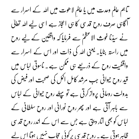
تاہم عالمِ وحدت میں یا عالمِ لاھوت میں اللہ کے اسرار سے
آگاہی صرف روحِ قدسی کا ہی اعجاز ہے اسی لیے اللہ تعالیٰ
نے سیدّنا غوث الاعظمؓ سے فرمایا کہ واقفین کے لیے روح
میں راستہ بنایا۔ یعنی اللہ کی ذات اور اس کے اسرار سے
واقفیت روح کے ذریعے ہی ممکن ہے۔ ناسوتی لباس میں
قید روحِ حیوانی جب مرشد کامل اکمل کی صحبت اور فیض کی
بدولت روحانی پرواز کرتی ہے تو پہلے روحِ حیوانی کے لباس
سے باہر آتی ہے اور پھر روحِ نورانی اور روحِ سلطانی کے
لباس کو بھی اتار دیتی ہے جس سے اس کے اندر روحِ قدسی
ظاہر ہوتی ہے۔ روحِ قدسی پر کوئی حجاب نہیں ہوتا اس لیے