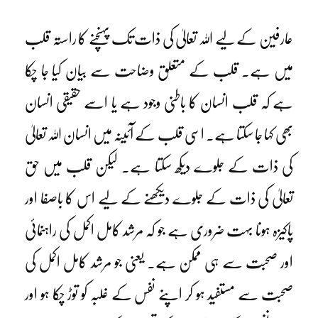
عارفین کے لیے اللہ تعالیٰ کی ذات تک پہنچنے کا راستہ قلب
میں ہے۔ قلب کے متعلق وضاحت سے بیان کیا جا چکا
ہے کہ قلب انسان کا باطنی وجود ہے یا اسے حقیقی انسان
بھی کہا جا سکتا ہے۔ اسی قلب کے آئینہ میں انسان اللہ تعالیٰ
کی ذات کے جلوے دیکھ سکتا ہے۔ لیکن قلب میں حق
تعالیٰ کی ذات کے جلوے دیکھنے کے لیے اس کا باصفا اور
پاکیزہ ہونا بہت ضروری ہے جو کہ مرشد کامل اکمل کی راہنمائی
اور صحبت سے ہی ممکن ہے۔ یعنی جو مرشد کامل اکمل کی
صحبت سے مستفید ہو کر اپنے نفس کے غلبہ کو توڑ چکا ہو اور