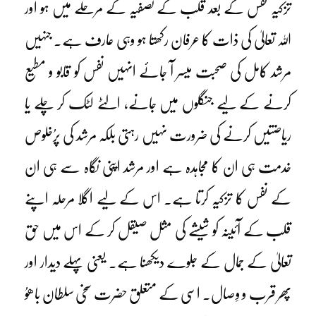
تزکیہ نفس کے بعد قلب کے تصفیہ کے مرحلے میں ہو اور
اللہ تعالیٰ کی ذات کا عرفان رکھتا ہو وہی عارف ہے۔ جنہیں
مرشد کامل کی صحبت میسر آ جائے انہیں نفس کو قابو و مطیع
کرنے کے لیے جنگلوں میں جانے، الٹے لٹک کر چلے یا
ریاضتیں کرنے کی ضرورت نہیں رہتی بلکہ مرشد کی پرُخلوص
خدمت ہی ان کا مجاہدہ ہے اور مرشد اپنی نگاہ سے ہی ان
کے نفس کا تزکیہ کرتا ہے۔ اس کے لیے اگلا مرحلہ اپنے
قلب کے آئینہ کو شیشے کی مثل صیقل کر کے اس میں حق
تعالیٰ کے جمال کے جلوے دیکھنا ہے۔ یعنی پہلے دیدار اور
پھر قرب و وِصال۔ اسی کے متعلق حضرت سخی سلطان باھوُ