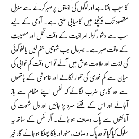
کا سبب بنتا ہے اور لوگوں کی اذیتوں پر صبر کرنے سے منزلِ
مقصود تک پہنچنے میں کامیابی ملتی ہے۔ آدمی کے لیے
سب سے دشوار گزار امر اذیت کے وقت تحمل اور مصیبت
کے وقت صبر ہے۔ بہرحال جب شہوتیں جنم لیں یا لغو گوئی
کی لذت اور حلاوت جوش میں آئے تو اس وقت کم خوابی کی
میان سے کم خوری کی تلوار نکالے اور خاموشی کے ہاتھوں
سے وہ کاری ضرب لگائے کہ نفس اپنے مظالم سے باز
آجائے اور اس کے فتنے سرد پڑ جائیں اور دل شہوت کی
آلائشوں سے پاک وصاف ہو جائے۔ اگر نفس کے ساتھ یہ
سلوک کیا گیا تو وہ پاک و صاف، منور اور ہلکا پھلکا ہو جائے گا، خیر