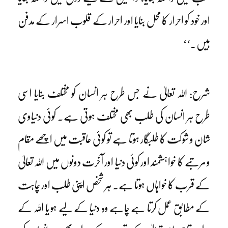
اور خود کو احرار کا محل بنایا اور احرار کے قلوب اسرار کے مدفن
ہیں۔‘‘
شرح: اللہ تعالیٰ نے جس طرح ہر انسان کو مختلف بنایا اسی
طرح ہر انسان کی طلب بھی مختلف ہوتی ہے۔ کوئی دنیاوی
شان و شوکت کا طلبگار ہوتا ہے تو کوئی عاقبت میں اچھے مقام
و مرتبے کا خواہشمند اور کوئی دنیا اور آخرت دونوں میں اللہ تعالیٰ
کے قرب کا خواہاں ہوتا ہے۔ ہر شخص اپنی طلب اور چاہت
کے مطابق عمل کرتا ہے چاہے وہ دنیا کے لیے ہو یا اللہ کے