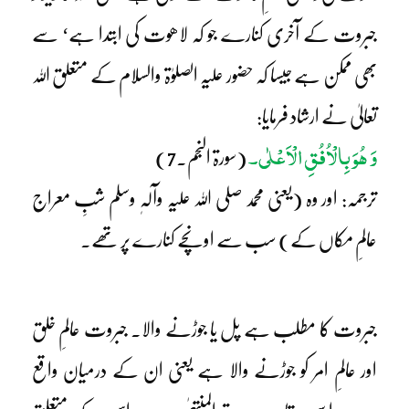
جبروت کے آخری کنارے جو کہ لاھوت کی ابتدا ہے‘ سے
بھی ممکن ہے جیسا کہ حضور علیہ الصلوٰۃ والسلام کے متعلق اللہ
تعالیٰ نے ارشاد فرمایا:
وَ ھُوَ بِالْاُفُقِ الْاَعْلٰی۔
(سورۃ النجم۔7)
ترجمہ: اور وہ (یعنی محمد صلی اللہ علیہ وآلہٖ وسلم شبِ معراج
عالمِ مکاں کے) سب سے اونچے کنارے پر تھے۔
جبروت کا مطلب ہے پل یا جوڑنے والا۔ جبروت عالمِ خلق
اور عالمِ امر کو جوڑنے والا ہے یعنی ان کے درمیان واقع