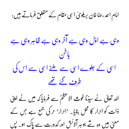
امام احمد رضا خان بریلویؒ اسی مقام کے متعلق فرماتے ہیں:
وہی ہے اوّل وہی ہے آخر وہی ہے ظاہر وہی ہے
باطن
اسی کے جلوے اسی سے ملنے اسی سے اس کی
طرف گئے تھے
اللہ تعالیٰ نے سیدّنا غوث الاعظمؓ سے فرمایا کہ میں نے اپنی
ذات کو احرار کا محل بنایا۔ ’احرار‘ حر کی جمع ہے جس کے
معنی ہیں وہ شے جو ہر آلائش اور کدورت سے پاک ہو۔ پس