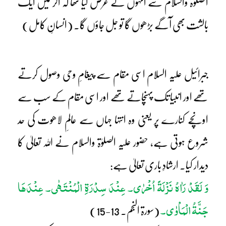
الصلوٰۃ والسلام سے انہوں نے عرض کیا تھا کہ اگر میں ایک
بالشت بھی آگے بڑھوں گا تو جل جاؤں گا۔ (انسانِ کامل)
جبرائیل علیہ السلام اسی مقام سے پیغامِ وحی وصول کرتے
تھے اور انبیا تک پہنچاتے تھے اور اسی مقام کے سب سے
اونچے کنارے پر یعنی وہ انتہا جہاں سے عالمِ لاھوت کی حد
شروع ہوتی ہے، حضور علیہ الصلوٰۃ والسلام نے اللہ تعالیٰ کا
دیدار کیا۔ ارشادِ باری تعالیٰ ہے:
وَ لَقَدْ رَاٰہُ نَزْلَۃً اُخْرٰی۔ عِنْدَ سِدْرَۃِ الْمُنْتَہٰی۔ عِنْدَھَا
جَنَّۃُ الْمَاْوٰی۔
(سورۃ النجم۔ 13-15)