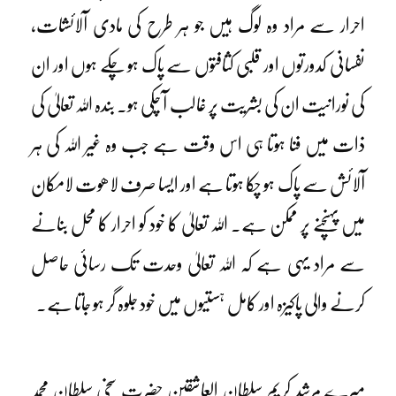
احرار سے مراد وہ لوگ ہیں جو ہر طرح کی مادی آلائشات،
نفسانی کدورتوں اور قلبی کثافتوں سے پاک ہو چکے ہوں اور ان
کی نورانیت ان کی بشریت پر غالب آ چکی ہو۔ بندہ اللہ تعالیٰ کی
ذات میں فنا ہوتا ہی اس وقت ہے جب وہ غیر اللہ کی ہر
آلائش سے پاک ہو چکا ہوتا ہے اور ایسا صرف لاھوت لامکان
میں پہنچنے پر ممکن ہے۔ اللہ تعالیٰ کا خود کو احرار کا محل بنانے
سے مراد یہی ہے کہ اللہ تعالیٰ وحدت تک رسائی حاصل
کرنے والی پاکیزہ اور کامل ہستیوں میں خود جلوہ گر ہو جاتا ہے۔
میرے مرشد کریم سلطان العاشقین حضرت سخی سلطان محمد