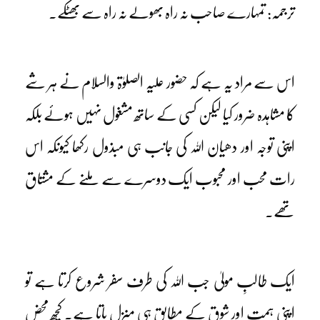
ترجمہ: تمہارے صاحب نہ راہ بھولے نہ راہ سے بھٹکے۔
اس سے مراد یہ ہے کہ حضور علیہ الصلوٰۃ والسلام نے ہر شے
کا مشاہدہ ضرور کیا لیکن کسی کے ساتھ مشغول نہیں ہوئے بلکہ
اپنی توجہ اور دھیان اللہ کی جانب ہی مبذول رکھا کیونکہ اس
رات محب اور محبوب ایک دوسرے سے ملنے کے مشتاق
تھے۔
ایک طالبِ مولیٰ جب اللہ کی طرف سفر شروع کرتا ہے تو
اپنی ہمت اور شوق کے مطابق ہی منزل پاتا ہے۔ کچھ محض