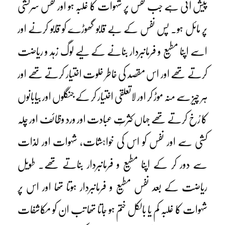
پیش آتی ہے جب نفس پر شہوات کا غلبہ ہو اور نفس سرکشی
پر مائل ہو۔ پس نفس کے بے قابو گھوڑے کو قابو کرنے اور
اسے اپنا مطیع و فرمانبردار بنانے کے لیے لوگ زہد و ریاضت
کرتے تھے اور اس مقصد کی خاطر خلوت اختیار کرتے تھے اور
ہر چیز سے منہ موڑ کر اور لاتعلقی اختیار کر کے جنگلوں اور بیابانوں
کا رُخ کرتے تھے جہاں کثرتِ عبادت اور ورد وظائف اور چلہ
کشی سے اور نفس کو اس کی خواہشات، شہوات اور لذات
سے دور کر کے اپنا مطیع و فرمانبردار بناتے تھے۔ طویل
ریاضت کے بعد نفس مطیع و فرمانبردار ہوتا تھا اور اس پر
شہوات کا غلبہ کم یا بالکل ختم ہو جاتا تھا تب ان کو مکاشفات