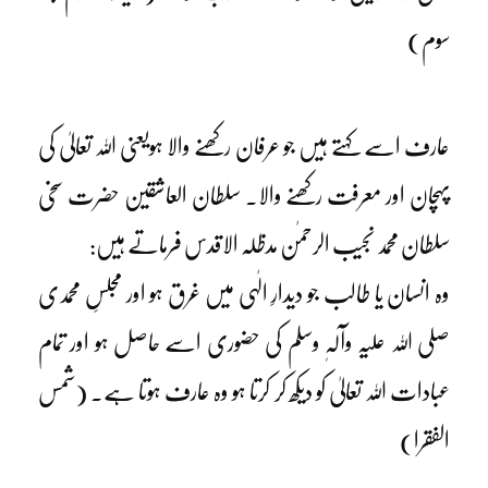
سوم)
عارف اسے کہتے ہیں جو عرفان رکھنے والا ہویعنی اللہ تعالیٰ کی
پہچان اور معرفت رکھنے والا۔ سلطان العاشقین حضرت سخی
سلطان محمد نجیب الرحمٰن مدظلہ الاقدس فرماتے ہیں:
وہ انسان یا طالب جو دیدارِ الٰہی میں غرق ہو اور مجلسِ محمدی
صلی اللہ علیہ وآلہٖ وسلم کی حضوری اسے حاصل ہو اور تمام
عبادات اللہ تعالیٰ کو دیکھ کر کرتا ہو وہ عارف ہوتا ہے۔ (شمس
الفقرا)