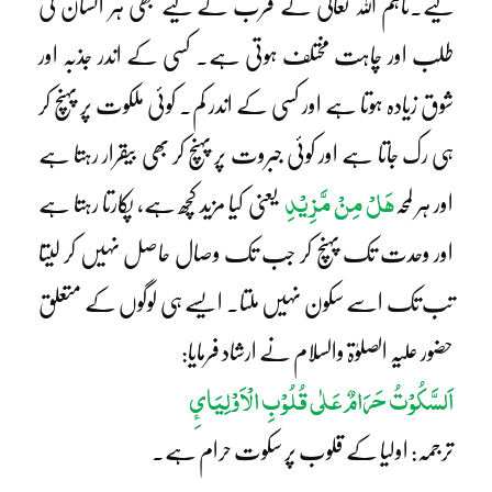
لیے۔تاہم اللہ تعالیٰ کے قرب کے لیے بھی ہر انسان کی
طلب اور چاہت مختلف ہوتی ہے۔ کسی کے اندر جذبہ اور
شوق زیادہ ہوتا ہے اور کسی کے اندر کم۔ کوئی ملکوت پر پہنچ کر
ہی رک جاتا ہے اور کوئی جبروت پر پہنچ کر بھی بیقرار رہتا ہے
ھَلْ مِنْ مَّزِیْدِ
اور ہر لمحہ
یعنی کیا مزید کچھ ہے، پکارتا رہتا ہے
اور وحدت تک پہنچ کر جب تک وصال حاصل نہیں کر لیتا
تب تک اسے سکون نہیں ملتا۔ ایسے ہی لوگوں کے متعلق
حضور علیہ الصلوٰۃ والسلام نے ارشاد فرمایا:
اَلسَّکُوْتُ حَرَامٌ عَلٰی قُلُوْبِ الْاَوْلِیَائِ
ترجمہ: اولیا کے قلوب پر سکوت حرام ہے۔