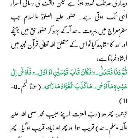
دیدار کی حد تک محدود ہوتا ہے لیکن واقف کی رسائی اسرارِ
الٰہی تک ہوتی ہے۔ حضور علیہ الصلوٰۃ والسلام جب
سفرِمعراج میں جبروت سے آگے بڑھ کر حضورِ حق میں پہنچے
اور اللہ کا مشاہدہ کیا تو اس کے متعلق اللہ تعالیٰ قرآن مجید میں
ارشاد فرماتا ہے:
ثُمَّ دَنَا فَتَدَلّٰی۔
فَکَانَ قَابَ قَوْسَیْنِ اَوْ اَدْنٰی۔
فَاَوْحٰٓی اِلٰی
لا
ج
عَبْدِہٖ مَآ اَوْحٰی۔ مَا کَذَبَ الْفُؤَادُ مَا رَاٰی۔
(سورۃ النجم۔8-
11)
ترجمہ: پھر وہ (ربّ العزت اپنے حبیب محمد صلی اللہ علیہ
وآلہٖ وسلم سے) قریب ہوا اور پھر اور زیادہ قریب ہو گیا۔ پھر