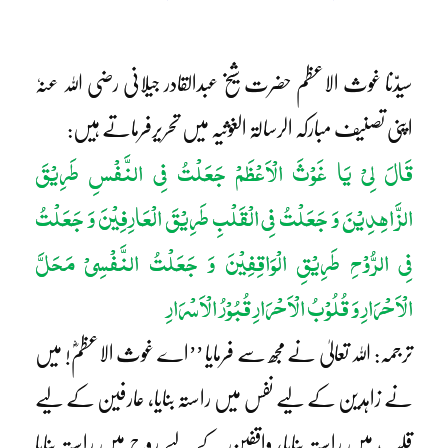
سیدّنا غوث الاعظم حضرت شیخ عبدالقادر جیلانی رضی اللہ عنہٗ
اپنی تصنیف مبارکہ الرسالۃ الغوثیہ میں تحریرفرماتے ہیں:
قَالَ لِیْ یَا غَوْثَ الْاَعْظَمْ جَعَلْتُ فِی النَّفْسِ طَرِیْقَ
الزَّاھِدِیْنَ وَ جَعَلْتُ فِی الْقَلْبِ طَرِیْقَ الْعَارِفِیْنَ وَ جَعَلْتُ
فِی الرُّوْحِ طَرِیْقِ الْوَاقِفِیْنَ وَ جَعَلْتُ النَّفْسِیْ مَحَلَّ
الْاَحْرَارِ وَ قُلُوْبُ الْاَحْرَارِ قُبُوْرُ الْاَسْرَارِ
ترجمہ: اللہ تعالیٰ نے مجھ سے فرمایا ’’اے غوث الاعظمؓ! میں
نے زاہدین کے لیے نفس میں راستہ بنایا، عارفین کے لیے
قلب میں راستہ بنایا، واقفین کے لیے روح میں راستہ بنایا