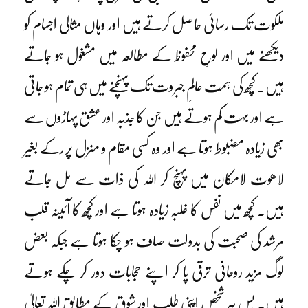
ملکوت تک رسائی حاصل کرتے ہیں اور وہاں مثالی اجسام کو
دیکھنے میں اور لوحِ محفوظ کے مطالعہ میں مشغول ہو جاتے
ہیں۔ کچھ کی ہمت عالمِ جبروت تک پہنچنے میں ہی تمام ہو جاتی
ہے اور بہت کم ہوتے ہیں جن کا جذبہ اور عشق پہاڑوں سے
بھی زیادہ مضبوط ہوتا ہے اور وہ کسی مقام و منزل پر رکے بغیر
لاھوت لامکان میں پہنچ کر اللہ کی ذات سے مل جاتے
ہیں۔ کچھ میں نفس کا غلبہ زیادہ ہوتا ہے اور کچھ کا آئینہ قلب
مرشد کی صحبت کی بدولت صاف ہو چکا ہوتا ہے جبکہ بعض
لوگ مزید روحانی ترقی پا کر اپنے حجابات دور کر چکے ہوتے
ہیں۔ پس ہر شخص اپنی طلب اور شوق کے مطابق اللہ تعالیٰ