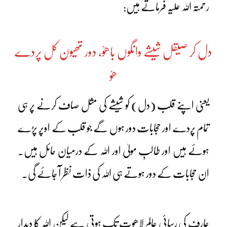
رحمتہ اللہ علیہ فرماتے ہیں:
دل کر صیقل شیشے وانگوں باھوؒ، دور تھیون کل پردے
ھوُ
یعنی اپنے قلب (دل) کو شیشے کی مثل صاف کرنے پر ہی
تمام پردے اور حجابات دور ہوں گے جو قلب کے اوپر پڑے
ہوئے ہیں اور طالبِ مولیٰ اور اللہ کے درمیان حائل ہیں۔
ان حجابات کے دور ہوتے ہی اللہ کی ذات نظر آ جائے گی۔
عارف کی رسائی عالمِ لاھوت تک ہوتی ہے لیکن اللہ کا دیدار