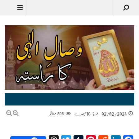
وصالِ الٰہی کا راستہ Visaal-e-Elahi ka Raasta
02/02/2024
16 تبصرے
505
مناظر