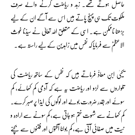
حاصل ہوتے تھے۔ زہد و ریاضت کرنے والے صرف
ملکوت تک ہی پہنچ پاتے ہیں اس سے آگے ان کے لیے
بڑھنا ناممکن ہے۔ اسی کے متعلق اللہ تعالیٰ نے سیدّنا غوث
الاعظمؓ سے فرمایا کہ نفس میں زاہدین کے لیے راستہ ہے۔
یحییٰ ابنِ معاذؒ فرماتے ہیں کہ نفس کے ساتھ ریاضت کی
تلواروں سے لڑو اور ریاضت یہ ہے کہ آدمی کم کھائے، کم
سوئے اور بقدرِ ضرورت بولے اور لوگوں کی ایذا پر صبر کرے۔
کم کھانے سے شہوت ختم ہو جاتی ہے، کم سونے سے ارادہ و
نیت میں صفائی آتی ہے، کم بولنا آفتوں اور فتنوں سے بچنے