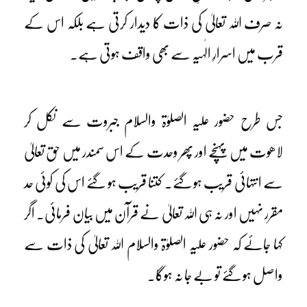
نہ صرف اللہ تعالیٰ کی ذات کا دیدار کرتی ہے بلکہ اس کے
قرب میں اسرارِ الٰہیہ سے بھی واقف ہوتی ہے۔
جس طرح حضور علیہ الصلوٰۃ والسلام جبروت سے نکل کر
لاھوت میں پہنچے اور پھر وحدت کے اس سمندر میں حق تعالیٰ
سے انتہائی قریب ہو گئے۔ کتنا قریب ہو گئے اس کی کوئی حد
مقرر نہیں اور نہ ہی اللہ تعالیٰ نے قرآن میں بیان فرمائی۔ اگر
کہا جائے کہ حضور علیہ الصلوٰۃ والسلام اللہ تعالیٰ کی ذات سے
واصل ہو گئے تو بے جا نہ ہوگا۔