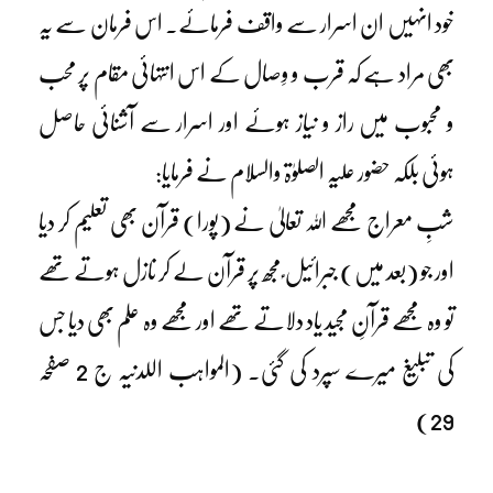
خود انہیں ان اسرار سے واقف فرمائے۔ اس فرمان سے یہ
بھی مراد ہے کہ قرب و وِصال کے اس انتہائی مقام پر محب
و محبوب میں راز و نیاز ہوئے اور اسرار سے آشنائی حاصل
ہوئی بلکہ حضور علیہ الصلوٰۃ والسلام نے فرمایا:
شبِ معراج مجھے اللہ تعالیٰ نے (پورا) قرآن بھی تعلیم کر دیا
اور جو (بعد میں) جبرائیل ؑ مجھ پر قرآن لے کر نازل ہوتے تھے
تو وہ مجھے قرآنِ مجید یاد دلاتے تھے اور مجھے وہ علم بھی دیا جس
کی تبلیغ میرے سپرد کی گئی۔ (المواہب اللدنیہ ج 2 صفحہ
29)