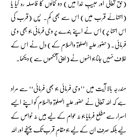
(حق تعالیٰ اور حبیبِ خدا میں) دو کمانوں کا فاصلہ رہ گیا یا
(انتہائے قرب میں) اس سے بھی کم۔ پس (قرب کی
اس انتہا پر) اس نے اپنے بندے پر وحی فرمائی جو بھی وحی
فرمائی۔ (حضور علیہ الصلوٰۃ والسلام کے) دل نے اس کے
خلاف نہیں جانا جو انہوں نے (اپنی آنکھوں سے) دیکھا۔
مندرجہ بالا آیت میں ’’وحی فرمائی جو بھی فرمائی‘‘ سے مراد
ہے کہ اللہ تعالیٰ نے حضور علیہ الصلوٰۃ والسلام کو اپنے ایسے
اسرار سے مطلع فرمایا جو نہ عوام کے لیے ہیں نہ خواص کے
لیے بلکہ صرف ان کے لیے جو مقامِ قرب تک پہنچے اور اللہ