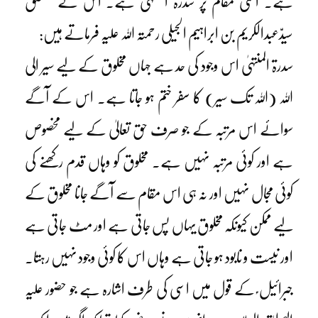
ہے۔ اسی مقام پر سدرۃ المنتہیٰ ہے۔ اس کے متعلق
سیدّعبدالکریم بن ابراہیم الجیلی رحمتہ اللہ علیہ فرماتے ہیں:
سدرۃ المنتہیٰ اس وجود کی حد ہے جہاں مخلوق کے لیے سیر الی
اللہ (اللہ تک سیر) کا سفر ختم ہو جاتا ہے۔ اس کے آگے
سوائے اس مرتبہ کے جو صرف حق تعالیٰ کے لیے مخصوص
ہے اور کوئی مرتبہ نہیں ہے۔ مخلوق کو وہاں قدم رکھنے کی
کوئی مجال نہیں اور نہ ہی اس مقام سے آگے جانا مخلوق کے
لیے ممکن کیونکہ مخلوق یہاں پس جاتی ہے اور مٹ جاتی ہے
اور نیست و نابود ہو جاتی ہے وہاں اس کا کوئی وجود نہیں رہتا۔
جبرائیل ؑ کے قول میں اسی کی طرف اشارہ ہے جو حضور علیہ