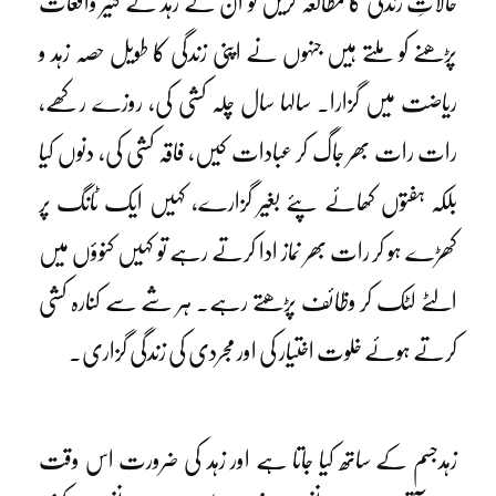
حالاتِ زندگی کا مطالعہ کریں تو ان کے زہد کے کثیر واقعات
پڑھنے کو ملتے ہیں جنہوں نے اپنی زندگی کا طویل حصہ زہد و
ریاضت میں گزارا۔ سالہا سال چلہ کشی کی، روزے رکھے،
رات رات بھر جاگ کر عبادات کیں، فاقہ کشی کی، دنوں کیا
بلکہ ہفتوں کھائے پئے بغیر گزارے، کہیں ایک ٹانگ پر
کھڑے ہو کر رات بھر نماز ادا کرتے رہے تو کہیں کنوؤں میں
الٹے لٹک کر وظائف پڑھتے رہے۔ ہر شے سے کنارہ کشی
کرتے ہوئے خلوت اختیار کی اور مجردی کی زندگی گزاری۔
زہدجسم کے ساتھ کیا جاتا ہے اور زہد کی ضرورت اس وقت