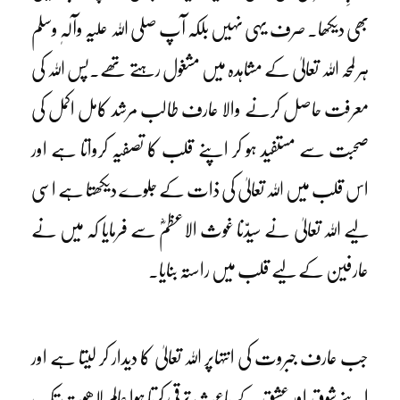
بھی دیکھا۔ صرف یہی نہیں بلکہ آپ صلی اللہ علیہ وآلہٖ وسلم
ہر لمحہ اللہ تعالیٰ کے مشاہدہ میں مشغول رہتے تھے۔پس اللہ کی
معرفت حاصل کرنے والا عارف طالب مرشد کامل اکمل کی
صحبت سے مستفید ہو کر اپنے قلب کا تصفیہ کرواتا ہے اور
اس قلب میں اللہ تعالیٰ کی ذات کے جلوے دیکھتا ہے اسی
لیے اللہ تعالیٰ نے سیدّنا غوث الاعظمؓ سے فرمایا کہ میں نے
عارفین کے لیے قلب میں راستہ بنایا۔
جب عارف جبروت کی انتہاپر اللہ تعالیٰ کا دیدار کر لیتا ہے اور
اپنے شوق اور عشق کے باعث ترقی کرتا ہوا عالمِ لاھوت تک