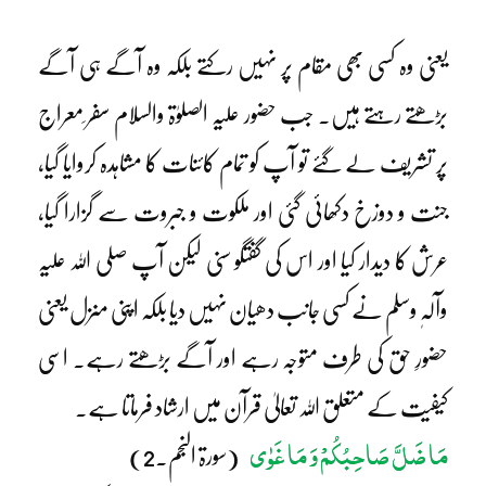
یعنی وہ کسی بھی مقام پر نہیں رکتے بلکہ وہ آگے ہی آگے
بڑھتے رہتے ہیں۔ جب حضور علیہ الصلوٰۃ والسلام سفر ِمعراج
پر تشریف لے گئے تو آپ کو تمام کائنات کا مشاہدہ کروایا گیا،
جنت و دوزخ دکھائی گئی اور ملکوت و جبروت سے گزارا گیا،
عرش کا دیدار کیا اور اس کی گفتگو سنی لیکن آپ صلی اللہ علیہ
وآلہٖ وسلم نے کسی جانب دھیان نہیں دیا بلکہ اپنی منزل یعنی
حضورِ حق کی طرف متوجہ رہے اور آگے بڑھتے رہے۔ اسی
کیفیت کے متعلق اللہ تعالیٰ قرآن میں ارشاد فرماتا ہے۔
مَا ضَلَّ صَاحِبُکُمْ وَ مَا غَوٰی
(سورۃ النجم۔2)