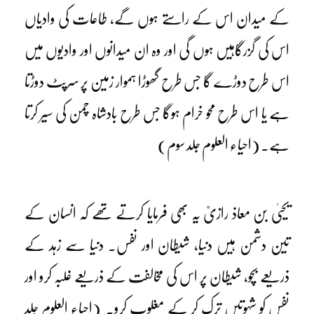
کے میدان اس کے راستے ہوں گے، طاعات کی وادیاں
اس کی گزرگاہیں ہوں گی اور وہ ان میدانوں اور وادیوں میں
اس طرح دوڑے گا جس طرح گھوڑا ہموار زمین پر سرپٹ دوڑتا
ہے یا اس طرح محو خرام ہوگا جس طرح بادشاہ چمن کی سیر کرتا
ہے۔ (احیاء العلوم جلد سوم)
یحییٰ بن معاذ رازیؒ یہ بھی فرمایا کرتے تھے کہ انسان کے
تین دشمن ہیں دنیا، شیطان اور نفس۔ دنیا سے زہد کے
ذریعے بچو، شیطان پر اس کی مخالفت کے ذریعے غلبہ کرو اور
نفس کو شہوتیں ترک کر کے مغلوب کرو۔ (احیاء العلوم جلد