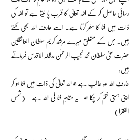
رسائی حاصل کر کے اللہ تعالیٰ کا قرب پا لیتا ہے تو اللہ کی
ذات میں فنا کا سفر کرتا ہے۔ اسے عارف اللہ بھی کہتے
ہیں۔ جس کے متعلق میرے مرشد کریم سلطان العاشقین
حضرت سخی سلطان محمد نجیب الرحمٰن مدظلہ الاقدس فرماتے
ہیں:
عارف اللہ وہ طالب ہے جو اللہ تعالیٰ کی ذات میں فنا ہو کر
اپنی ہستی ختم کر چکا ہو۔ یہ مقامِ فنا فی اللہ ہے۔ (شمس
الفقرا)