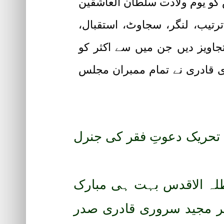
کو یوم ولادت سلطان العاشقین
تیب، لنگر، سجاوٹ، استقبال،
جاویز دیں جن میں سے اکثر کو
ری قادری نے تمام ممبران مجلس
تحریک دعوتِ فقر کی جنرل
لہ الاقدس بہت ہی مبارک
صر مجید سروری قادری صدر