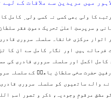
ہور میں مریدین سے ملاقات کے لیے 
مرتبے کا ولی بھی کسی نہ کسی ولی ِ کامل ک
انی و سرپرستِ اعلیٰ تحریک دعوتِ فقر سلطا
 اتوار مرکزی خانقاہ سلسلہ سروری قادری ل
 فرماتے ہیں اور نگاہِ کامل سے ان کا تزک
 کامل اکمل اور سلسلہ سروری قادری کی مس
ارفین حضرت سخی سلطان باھوؒ کے سلسلہ سرو
 آنے والے ساتھیوں کو سلسلہ سروری قادری
کو مشق مرقومِ وجودیہ، ذکر و تصور اسم الل