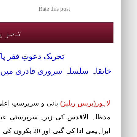
Rate this post
تحریک
تحریک دعوتِ فقر پ
لاہور(پریس ریلیز)
بانی و سرپرستِ اعل
مدظلہ الاقدس کی زیر ِ سرپرستی عید