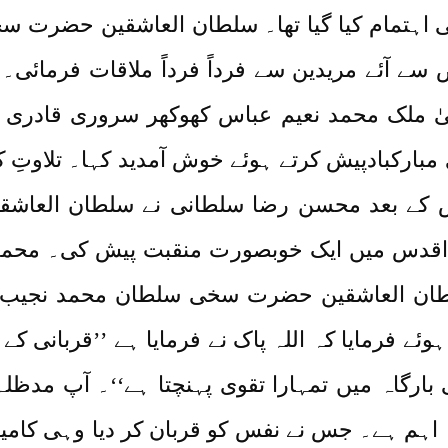
ھی اہتمام کیا گیا تھا۔ سلطان العاشقین حضرت
 آئے مریدین سے فرداً فرداً ملاقات فرمائی۔
اعلیٰ ملک محمد نعیم عباس کھوکھر سروری قادر
مبارکبادپیش کرتے ہوئے خوش آمدید کہا۔ تلاوتِ ک
 کے بعد محسن رضا سلطانی نے سلطان العا
اقدس میں ایک خوبصورت منقبت پیش کی۔ محمد 
لطان العاشقین حضرت سخی سلطان محمد نجیب ا
ئے فرمایا کہ اللہ پاک نے فرمایا ہے ’’قربانی کے
 بارگاہ میں تمہارا تقوی پہنچتا ہے‘‘۔ آپ مدظلہ
ہم ہے۔ جس نے نفس کو قربان کر دیا وہی کامیا