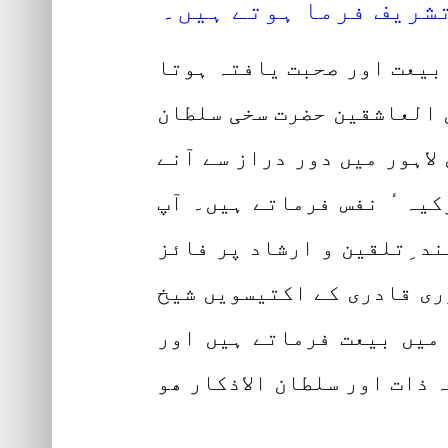
تشریف فرما ہوتے ہیں۔
ا بیعت اور صحبت یافتہ ہوتا
ن العاشقین حضرت سخی سلطان
اہور میں دور دراز سے آنے
یہ ٔ نفس فرماتے ہیں۔ آپ
ند ِتلقین و ارشاد پر فائز
ری قادری کے اکتیسویں شیخ
 میں بیعت فرماتے ہیں اور
ہ ذات اور سلطان الاذکار ھو