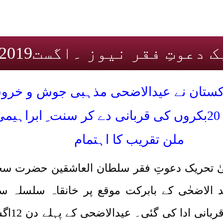
 دعوتِ فقر نیوز ۔اگست2019
اکستان نے عیدالاضحی مذہبی جوش و خرو
خانقاہ سلسلہ سروری قادری میں 20بکروں کی قربانی دے کر سن
ملن تقریب کا اہتمام
یٰ تحریک دعوتِ فقر سلطان العاشقین حضرت س
 الاضحٰی کے بابرکت موقع پر خانقاہ سلسلہ س