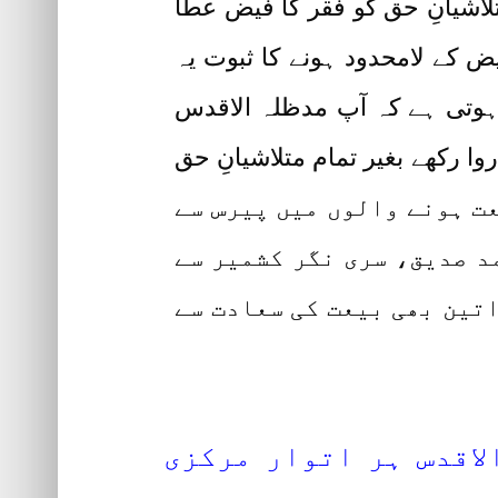
اشیانِ حق کو فقر کا فیض عطا
ض کے لامحدود ہونے کا ثبوت یہ
ہوتی ہے کہ آپ مدظلہ الاقدس
 رکھے بغیر تمام متلاشیانِ حق
ے کھلے ہیں۔ جولائی 2019ء میں آن لائن بیعت ہونے والوں میں پیرس سے
د صدیق، سری نگر کشمیر سے
تین بھی بیعت کی سعادت سے
اقدس ہر اتوار مرکزی