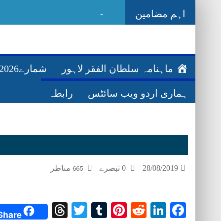
اہم مضامین
_
Ghazwa
ماہنامہ سلطان الفقر لاہور
شمارے2026ء
ہماری اردو ویب سائٹس
رابطہ
تحریک دعوتِ فقر نیوز |Tehreek Dawat e Faqr News
28/08/2019
0 تبصرے
مناظر
665
Threads
Twitter
Tumblr
Pinterest
Reddit
LinkedIn
Facebook
Share