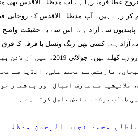
وج عطا فرما رہا ہے آپ مدظلہ الاقدس بھی متل
ہم کر رہے ہیں۔ آپ مدظلہ الاقدس کے روحانی فی
پابندیوں سے آزاد ہے۔ اس سے یہ حقیقت واضح 
آزاد ہے۔ کسی بھی رنگ ونسل یا فرقہ کا فرق روا
کے لیے آپ مدظلہ الاقدس کے فیض کے درواز
حان، ماریشس سے محمد علی، انڈیا سے محم
 ملائیشیا سے عارف اقبال اور بے شمار خوا
ہی طالب مرشد سے فیض حاصل کرتا ہے ۔
لطان محمد نجیب الرحمن مدظلہ ال