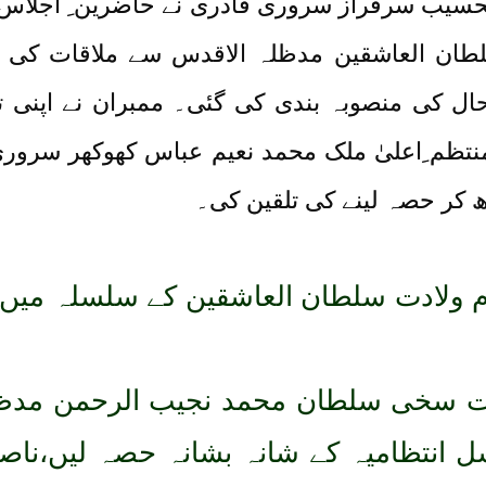
لحسیب سرفراز سروری قادری نے حاضرین ِ اجلاس 
لطان العاشقین مدظلہ الاقدس سے ملاقات کی تر
ال کی منصوبہ بندی کی گئی۔ ممبران نے اپنی ت
 منتظم ِاعلیٰ ملک محمد نعیم عباس کھوکھر سرو
ھ کر حصہ لینے کی تلقین کی۔
م ولادت سلطان العاشقین کے سلسلہ میں 
ت سخی سلطان محمد نجیب الرحمن مدظ
ل انتظامیہ کے شانہ بشانہ حصہ لیں،نا