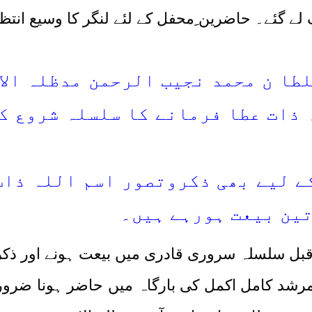
گئے۔ حاضرین ِمحفل کے لئے لنگر کا وسیع انتظام 
ا ن محمد نجیب الرحمن مدظلہ الاقد
 ذات عطا فرمانے کا سلسلہ شروع ک
ے لیے بھی ذکروتصور اسم اللہ ذات
تین بیعت ہورہے ہیں۔
بل سلسلہ سروری قادری میں بیعت ہونے اور ذکر و 
مرشد کامل اکمل کی بارگاہ میں حاضر ہونا ضروری 