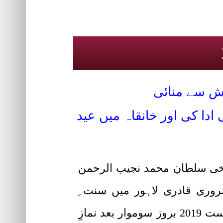
ش سے منائی
ت ِ ابراہیمی ادا کی اور خانقاہ میں عید
خی سلطان محمد نجیب الرحمن
روری قادری لاہور میں سنت ِ
ابراہیمی ادا کی گئی اور 20 بکروں کی قربانی ادا کی گئی۔ عیدالاضحی کے پہلے دن 12اگست 2019 بروز سوموار بعد نمازِ