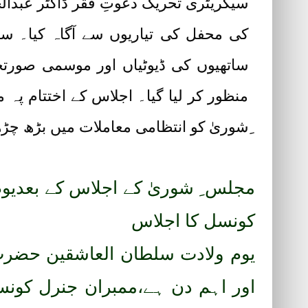
سیکریٹری تحریک دعوتِ فقر ڈاکٹر عبدا
کی محفل کی تیاریوں سے آگاہ کیا۔ س
ساتھیوں کی ڈیوٹیاں اور موسمی صورتح
منظور کر لیا گیا۔ اجلاس کے اختتام پہ
ِشوریٰ کو انتظامی معاملات میں بڑھ چڑ
مجلس ِ شوریٰ کے اجلاس کے بعدیو
کونسل کا اجلاس
یوم ولادت سلطان العاشقین حضر
اور اہم دن ہے،ممبران جنرل کونس