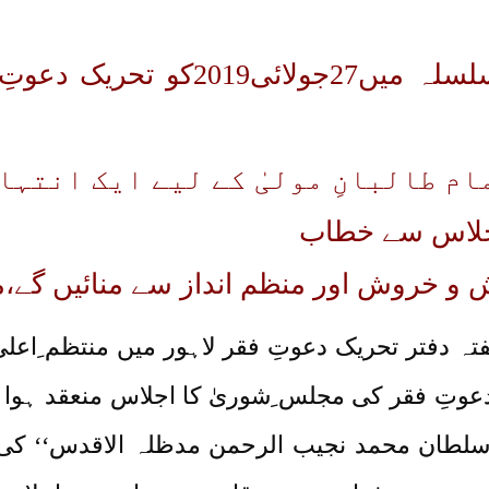
یومِ ولادت سلطان العاشقین کے سلس
م طالبانِ مولیٰ کے لیے ایک انتہا
اجلاس سے خطاب
و خروش اور منظم انداز سے منائیں گے،
س ریلیز) 27جولائی2019بروز ہفتہ دفتر تحریک دعوتِ فقر لاہور میں
ن محمد نجیب الرحمن مدظلہ الاقدس‘‘ کی تیار