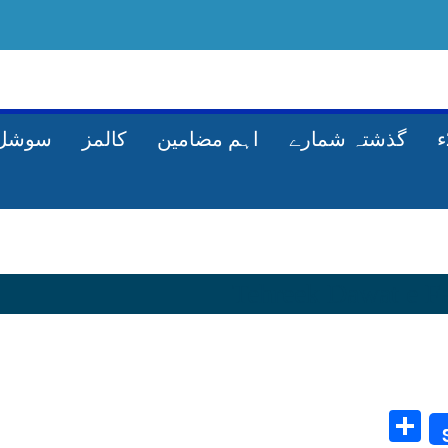
گذشتہ شمارے
اہم مضامین
کالمز
سوشل 
Share