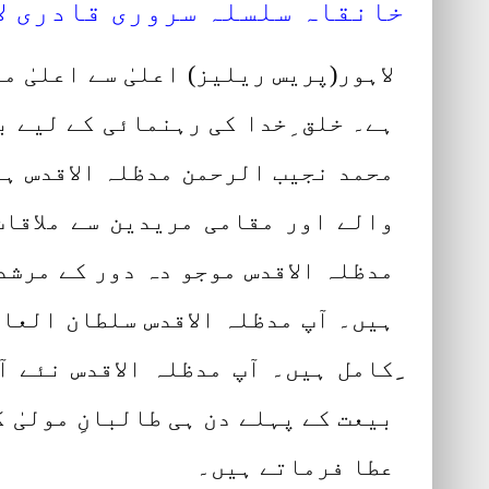
خانقاہ سلسلہ سروری قادری لا
لاہور(پریس ریلیز) اعلیٰ سے اعلیٰ 
ہے۔ خلق ِخدا کی رہنمائی کے لیے ب
محمد نجیب الرحمن مدظلہ الاقدس ہر
والے اور مقامی مریدین سے ملاقات
مدظلہ الاقدس موجو دہ دور کے مرشد
ہیں۔ آپ مدظلہ الاقدس سلطان الع
ِکامل ہیں۔ آپ مدظلہ الاقدس نئے
بیعت کے پہلے دن ہی طالبانِ مولیٰ 
عطا فرماتے ہیں۔