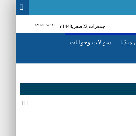
11 : 57 : 59 AM
جمعرات‬‮,
22
صفر‬,
1448ء
میڈیا
سوالات وجوابات