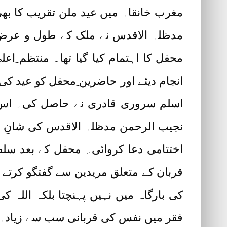
مغرب خانقاہ میں عید ملن تقریب کا ب
مدظلہ الاقدس نے ملک کے طول و عرض سے
محفل کا اہتمام کیا گیا تھا۔ منتظم ِ
انجام دیئے اور حاضرین ِمحفل کو عید کی 
اسلم سروری قادری نے حاصل کی۔ اس
نجیب الرحمن مدظلہ الاقدس کی شانِ 
اختتامی دعا کروائی۔ محفل کے بعد س
قربان کے متعلق مریدین سے گفتگو کرتے ہو
کی بارگاہ میں نہیں پہنچتا بلکہ اللہ کی
فقر میں نفس کی قربانی سب سے زیادہ ا