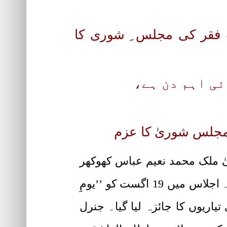
لہ میں27جولائی2019کو تحریک دعوتِ فقر کی مجلس ِ شوری کا
ئی اہم دن ہے،
مجلس شوریٰ کا عزم
 منتظم ِاعلیٰ ملک محمد نعیم عباس کھوکھر
سروری قادری کی صدارت میں تحریک دعوتِ فقر کی مجلس ِشوریٰ کا اجلاس منعقد ہوا۔ اجلاس میں 19 اگست کو ’’یومِ
یوں کا جائزہ لیا گیا۔ جنرل