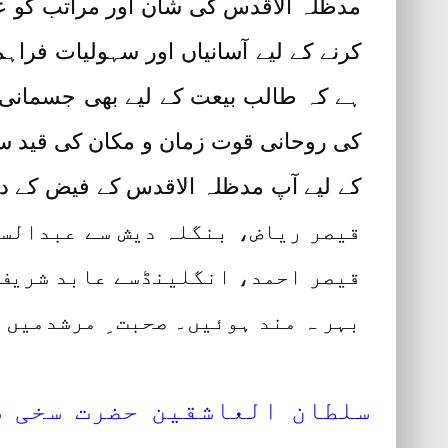
مدظلہ الاقدس کی شان اور مراتب کو عر
کرنے کے لیے آسانیاں اور سہولیات فرا
ہے کہ طالب بیعت کے لیے بھی جسمانی 
کی روحانی قوت زمان و مکان کی قید سے 
قیصر ریاض، بنگلہ دیش سے عبدالسب
قیصر احمد، انگلینڈسے عابد شریف،
بہر ہ مند ہوئیں۔ صحبت ِ مرشدمیں 
سلطان العاشقین حضرت سخی س