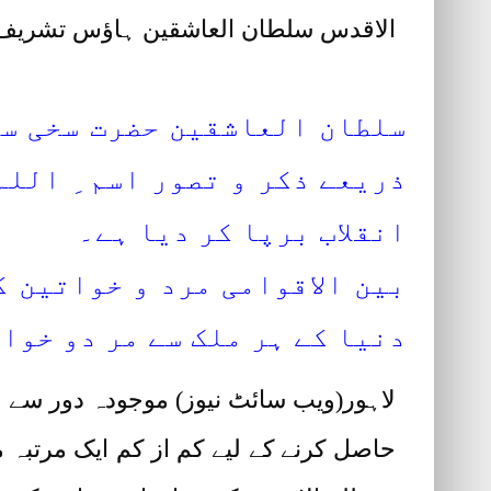
الاقدس سلطان العاشقین ہاؤس تشریف لے 
سلطان العاشقین حضرت سخی سلط
ذریعے ذکر و تصور اسم ِ اللہ
انقلاب برپا کر دیا ہے۔
بین الاقوامی مرد و خواتین ک
دنیا کے ہر ملک سے مر دو خوا
لاہور(ویب سائٹ نیوز) موجودہ دور سے ق
حاصل کرنے کے لیے کم از کم ایک مرتبہ 