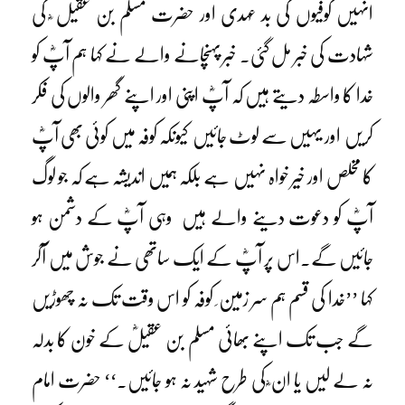
انہیں کوفیوں کی بد عہدی اور حضرت مسلم بن عقیل ؓ کی
شہادت کی خبر مل گئی۔ خبر پہنچانے والے نے کہا ہم آپؓ کو
خدا کا واسطہ دیتے ہیں کہ آپؓ اپنی اور اپنے گھر والوں کی فکر
کریں اور یہیں سے لوٹ جائیں کیونکہ کوفہ میں کوئی بھی آپؓ
کا مخلص اور خیر خواہ نہیں ہے بلکہ ہمیں اندیشہ ہے کہ جو لوگ
آپؓ کو دعوت دینے والے ہیں وہی آپؓ کے دشمن ہو
جائیں گے۔اس پر آپؓ کے ایک ساتھی نے جوش میں آکر
کہا ’’خدا کی قسم ہم سر زمین ِ کوفہ کو اس وقت تک نہ چھوڑیں
گے جب تک اپنے بھائی مسلم بن عقیلؓ کے خون کا بدلہ
نہ لے لیں یا ان ؓ کی طرح شہید نہ ہو جائیں۔‘‘ حضرت امام