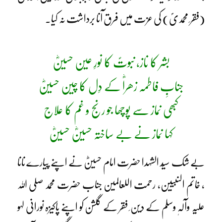
(فقر ِ محمدیؐ) کی عزت میں فرق آنا برداشت نہ کیا۔
بشر کا ناز، نبوتؐ کا نورِ عین حسینؓ
جنابِ فاطمہ زھراؓ کے دِل کا چین حسینؓ
کبھی نماز سے پوچھا جو رنج و غم کا علاج
کہا نماز نے بے ساختہ حسینؓ حسینؓ
بے شک سیّد الشہدا حضرت امام حسینؓ نے اپنے پیارے نانا
، خاتم النبیین، رحمت اللعالمین جناب حضرت محمد صلی اللہ
علیہ وآلہٖ وسلم کے دین ِ فقر کے گلشن کو اپنے پاکیزہ نورانی لہو