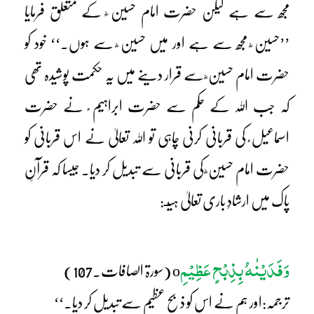
مجھ سے ہے لیکن حضرت امام حسین ؓ کے متعلق فرمایا
’’حسین ؓ مجھ سے ہے اور میں حسین ؓ سے ہوں۔‘‘ خود کو
حضرت امام حسین ؓ سے قرار دینے میں یہ حکمت پوشیدہ تھی
کہ جب اللہ کے حکم سے حضرت ابراہیم ؑ نے حضرت
اسماعیل ؑ کی قربانی کرنی چاہی تو اللہ تعالیٰ نے اس قربانی کو
حضرت امام حسین ؓ کی قربانی سے تبدیل کر دیا۔ جیسا کہ قرآنِ
پاک میں ارشادِ باری تعالیٰ ہیـ:
وَفَدَیْنٰہُ بِذِبْحٍ عَظِیْمِ
o (سورۃ الصافات۔107)
ترجمہ:اور ہم نے اس کو ذبح عظیم سے تبدیل کر دیا۔‘‘