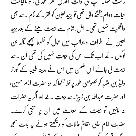
زحمت تھا۔ آپؓ کی ذاتِ اقدس فقر ِ محمدی ؐ کو تاقیامت
حیاتِ دوام بخشنے والی تھی تو یزید لعین کو فقر کے نام سے بھی
واقفیت نہیں تھی۔ اہل ِ شام سے بیعت لینے کے بعد یزید
لعین نے اطراف و جوانب میں عُمال کو خطوط بھیجے تاکہ جن
لوگوں نے اب تک اس کی بیعت نہیں کی تھی اُن سے
بیعت لی جائے اس ضمن میں اس نے مدینہ طیبہ کے گورنر
ولیدؓ بن عتبہ کو خصوصی طور پر خط لکھا کہ وہ حضرت امام حسین ؓؓ
اور حضرت عبداللہ بن زبیرؓ سے بیعت لے اور اگر یہ حضرات
نہ مانیں تو بیعت کے معاملے میں ان پر سختی کرے۔
حضرت امام عالی مقامؓ حالات کو دیکھتے ہوئے یہ بات سمجھ