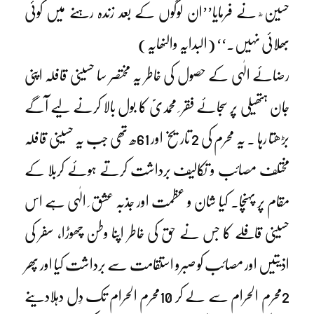
حسین ؓ نے فرمایا’’ان لوگوں کے بعد زندہ رہنے میں کوئی
بھلائی نہیں۔‘‘ (البدایہ والنھایہ)
رضائے الٰہی کے حصول کی خاطر یہ مختصر سا حسینی قافلہ اپنی
جان ہتھیلی پر سجائے فقر ِ محمدیؐ کا بول بالا کرنے لیے آگے
بڑھتا رہا ۔ یہ محرم کی 2 تاریخ اور 61ھ تھی جب یہ حسینی قافلہ
مختلف مصائب و تکالیف برداشت کرتے ہوئے کربلا کے
مقام پر پہنچا۔ کیا شان و عظمت اور جذبہ عشق ِ الٰہی ہے اس
حسینی قافلے کا جس نے حق کی خاطر اپنا وطن چھوڑا، سفر کی
اذیتیں اور مصائب کو صبرو استقامت سے برداشت کیا اور پھر
2محرم الحرام سے لے کر 10محرم الحرام تک دِل دہلادینے