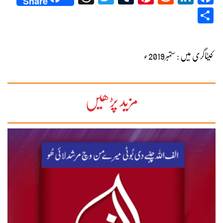
Share
Share
کیٹاگری میں :
ستمبر2019ء
مزید پڑھیں