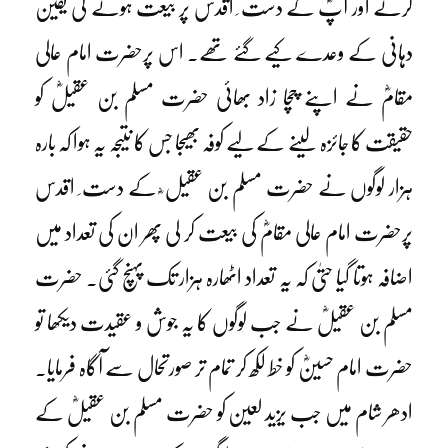
کرنے اور آپؓ کے دست ِ اقدس پر بیعت ہونے کی یقین
دہانی کے وعدے کیے گئے تھے۔ اس پرحضرت امام عالی
مقامؓ نے اپنے چچا زاد بھائی حضرت مسلم بن عقیلؓ کو
حقیقت کا جائزہ لینے کے لیے کوفہ بھیجا جس کا نتیجہ یہ ہوا کہ بارہ
ہزار لوگوں نے حضرت مسلم بن عقیل ؓ کے دست ِ اقدس
پرحضرت امام عالی مقامؓ کی بیعت کر لی پھر ان کی تعداد میں
اضافہ ہوتا گیا حتیٰ کہ یہ تعداد اٹھارہ ہزار تک پہنچ گئی۔ حضرت
مسلم بن عقیلؓ نے جب لوگوں کا یہ جوش و عقیدت دیکھا تو
حضرت امام حسینؓ کو خط لکھ کر تمام تر صورتحال سے آگاہ فرمایا۔
ادھر شام میں جب یزید لعین کو حضرت مسلم بن عقیلؓ کے