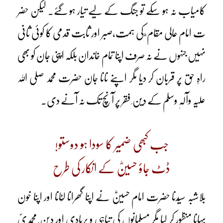
کامیاب نہ ہو سکے تو جنگ کے لیے تیار ہو گئے۔ لیکن حضر
ت امام عالی مقام ؓ کی ہمت،صبر اور ثابت قدمی کا کوئی ثانی
نہیں جنہوں نے نہ صرف اپنا تمام خاندان بلکہ اپنی جان کو بھی
راہِ حق پر قربان کر دیا مگر اپنے نانا جان حضرت محمد صلی اللہ
علیہ وآلہٖ وسلم کے دین ِ فقر پر آنچ تک نہ آنے دی۔
جب کبھی ضمیر کا سودا ہو دوستو!
ڈٹ جاؤ حسینؓ کے انکار کی طرح
بلاشبہ سیّدنا حضرت امام حسینؓ نے اپنا گھرانا لُٹانا اور اپنا خون
بہانا منظور کر لیا مگر مسلمانوں کی تباہی و بربادی اور دین ِ محمدیؐ