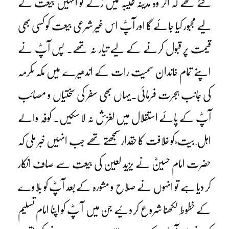
گئے تھے کہ اگر وہ مدینہ طیبہ میں رُکے تو انہیں بیعت کے
لیے مجبور کیا جائے گا اور آپؓ اس غیر شرعی بیعت کو کسی بھی
قیمت پر قبول کرنے کے لیے تیار نہ تھے۔ پس آپؓ نے
اپنے تمام خاندان سمیت رات کے اندھیرے میں مکہ مکرمہ
کی جانب ہجرت فرمائی۔یہاں بھی سفر کی سختیاں و مصائب
آپؓ کے پائے استقلال میں لغزش نہ لا سکیں۔ کوفہ والے
اہل ِ بیت ؓ کو خلافت کا حقدار سمجھتے تھے جب انہیں خبر ملی کہ
حضرت امام حسینؓ نے یزید لعین کی بیعت سے صاف انکار
کر دیا ہے تو انہوں نے صلاح و مشورہ کے بعد آپؓ کو بلاوے
کے خطوط لکھنا شروع کر دئیے جن میں آ پؓ کو اپنا امام تسلیم