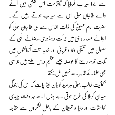
سے ایسا سیراب فرمایا کہ تاقیامت اس گلشن میں آنے
والے طالبانِ مولیٰ اس سے سیراب ہوتے رہیں گے۔
حضرت امام حسینؓ کی ذاتِ اقدس سے ہی طالبانِ مولیٰ کو
ایفائے عہد، راہِ حق میں جرأت و بہادری ،رضائے الٰہی کے
حصول میں حقیقی وفا و قربانی اور شدید سخت آزمائشوں میں
ثابت قدم رہنے کا حوصلہ جیسے عظیم درس ملتے ہیں جو کسی
بھی علمائے ظاہر سے نہیں مل سکتے۔
بحیثیت طالب ِ مولیٰ ہر مرید کو جان لینا چاہیے کہ اس کی زندگی
میدانِ کربلا کی طرح ہوتی ہے جہاں اسے ہر وقت یزیدی
خواہشات اور دنیا و شیطان کے باطل لشکروں سے مقابلہ