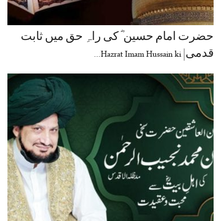
حضرت امام حسین ؓ کی راہِ حق میں ثابت
قدمی| Hazrat Imam Hussain ki…