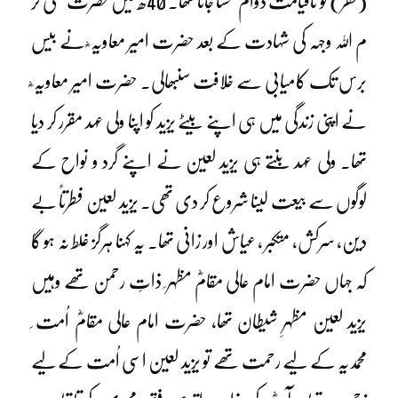
(فقر) کو تاقیامت دوام بخشا جانا تھا۔ 40ھ میں حضرت علی کر
م اللہ وجہہ کی شہادت کے بعد حضرت امیر معاویہ ؓ نے بیس
برس تک کامیابی سے خلافت سنبھالی۔ حضرت امیر معاویہ ؓ
نے اپنی زندگی میں ہی اپنے بیٹے یزید کو اپنا ولی عہد مقرر کر دیا
تھا۔ ولی عہد بنتے ہی یزید لعین نے اپنے گرد و نواح کے
لوگوں سے بیعت لینا شروع کر دی تھی۔ یزید لعین فطرتاً بے
دین، سرکش، متکبر ، عیاش اور زانی تھا۔ یہ کہنا ہرگز غلط نہ ہو گا
کہ جہاں حضرت امام عالی مقامؓ مظہر ِ ذاتِ رحمن تھے وہیں
یزید لعین مظہرِ شیطان تھا، حضرت امام عالی مقامؓ اُمت ِ
محمدیہ کے لیے رحمت تھے تو یزید لعین اسی اُمت کے لیے