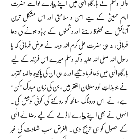
وآلہٖ وسلم نے بارگاہِ الٰہی میں اپنے پیارے نواسے حضرت
امام حسینؓ کے لیے امن و سلامتی اور اس مشکل ترین
آزمائش سے محفوظ رہنے اور دشمنوں کے برباد ہونے کی دعا
فرمائی، نہ ہی حضرت علی کرم اللہ وجہہ نے عرض فرمائی کہ یا
رسول اللہ صلی اللہ علیہ وآلہٖ وسلم میرے اس فرزند کے لیے
بارگاہِ الٰہی میں دُعا فرما دیجیے اور نہ ہی ان کی پاکیزہ والدہ محترمہ
نے جو بذاتِ خود سلطان الفقر ہیں، جن کی زبان مبارک ’کُن‘
ہے، نے اس دردناک سانحہ کو روکنے کی کوئی کوشش کی۔
انہوں نے بھی اپنے پیارے لاڈلے کے لیے رضائے الٰہی
کے حصول کو ہی ترجیح دی۔ الغرض سب شہادت کی خبر