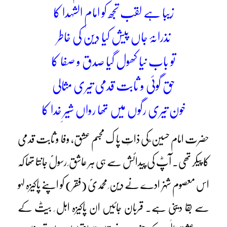
زیبا ہے لقب تجھ کو امام الشہدا کا
نذرانۂ جاں پیش کیا دین کی خاطر
تو باب نیا کھول گیا صدق و صفا کا
حق گوئی و ثابت قدمی تیری مثالی
خون تیری رگوں میں تھا رواں شیرِ خدا کا
حضرت امام حسین ؓ کی ذاتِ پا ک مجسم عشق، وفا و ثابت قدمی
کا پیکر تھی۔ آپؓ کی پیدائش سے ہی ہر عاشق ِ رسولؐ جانتا تھا کہ
اس معصوم شہزادے نے دین ِ محمدیؐ (فقر) کو اپنے پاکیزہ لہو
سے بقا دینی ہے۔ قربان جائیں ان پاکیزہ اہل ِ بیتؓ کے