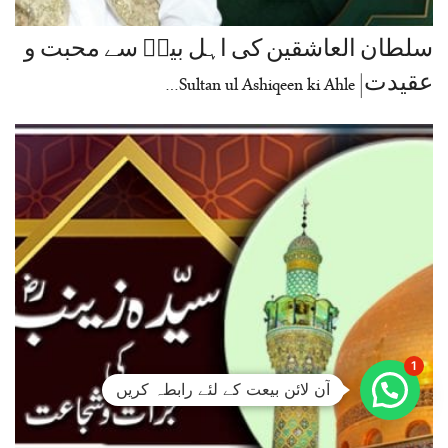
سلطان العاشقین کی اہل بیتؓ سے محبت و
عقیدت| Sultan ul Ashiqeen ki Ahle…
1
آن لائن بیعت کے لئے رابطہ کریں