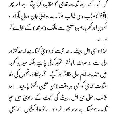
کرنے کے لیے ثابت قدمی کا مظاہرہ کرنا پڑتا ہے اور پھر
بالآخر کامیاب وہی طالب ہوتا ہے جو اپنی جان و مال،آرام و
سکون اور گھر بار صبرو عشق سے مالک (مرشد) کے حوالے کر
دے۔
لہٰذا جو بھی اہل ِ بیتؓ سے محبت کا دعویٰ کرتا ہے اسے کشادہ
دلی سے نہ صرف راہِ فقر اختیار کرنی چاہیے بلکہ میدانِ کربلا
میں حضرت امام عالی مقامؓ اور آپؓ کے جانثار ساتھیوں کی وفا
و ثابت قدمی کو بھی ہر وقت ذہن نشین رکھنا چاہیے۔ ایسا
طالب ِ مولیٰ ہی اہل ِ بیتؓ کی محبت کے دعویٰ میں سچا
ثابت ہو سکتا ہے ورنہ جھوٹے دعوے تو غدار کوفیوں نے بھی