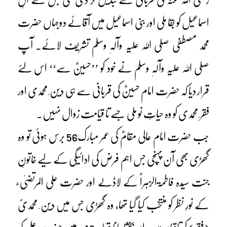
اسماعیل کو بقا ملی اور بنی اسماعیل میں آقائے دوجہاں حضرت
محمد مصطفی صلی اللہ علیہ وآلہٖ وسلم تشریف لائے۔ آپ
صلی اللہ علیہ وآلہٖ وسلم نے خود کو ’’حسینؓ سے‘‘ اس لئے
قرار دیا کہ حضرت امام حسینؓ کی قربانی سے ہی دین ِ محمدی اور
فقر ِ محمدی کو وہ حیاتِ نو ملی جسے تا قیامت زوال نہیں۔
جب حضرت امام عالی مقامؓ کی عمر مبارک56 برس ہوئی تو وہ
گھڑی بھی آن پہنچی جس اہم فرض کی ادائیگی کے لیے خاتونِ
جنت سیّدہ فاطمۃالزہراؓ کے لاڈلے اور حضرت علی المرتضیٰ ؓ
کے نورِ نظر کو منتخب کیا گیا تھا، وہ گھڑی جس میں دین ِ محمدیؐ