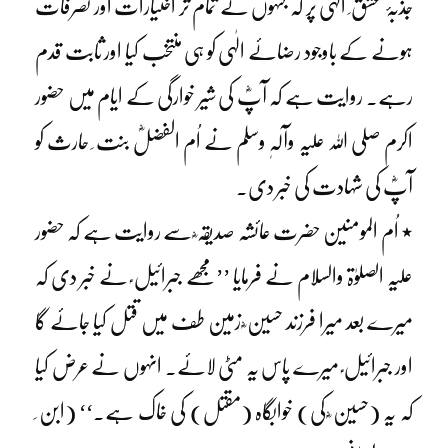
جذبۂ عشق ِ الٰہی پر کہ جنہوں نے تمام تر اختیارات اور تصرفات
ہونے کے باوجود رضائے الٰہی کو ہی منتخب کیا اور ثابت قدم
رہے۔ روایت ہے کہ آپؓ کی شیر خوارگی کے ایام میں حضور
اکرم صلی اللہ علیہ وآلہٖ وسلم نے اُم الفضلؓ بنت ِ حارث کو
آپؓ کی شہادت کی خبر دی۔
٭ اُم المومنین حضرت عائشہ صدیقہ ؓ سے روایت ہے کہ حضور
علیہ الصلوٰۃ والسلام نے فرمایا ’’مجھے جبرائیل ؑ نے خبر دی کہ
میرے بعد میرا فرزند حسین ؓ زمین طف میں قتل کیا جائے گا
اور جبرائیل ؑ میرے پاس یہ مٹی لائے۔ انہوں نے عرض کیا
کہ یہ (حسین ؓ کی) خوابگاہ (مقتل) کی خاک ہے۔‘‘ (ابن ِ