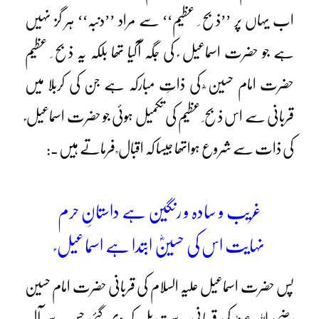
اب یہاں پر ’’ذبح ِ عظیم‘‘ سے مراد ’’دنبہ‘‘ ہر گز نہیں
ہے جو حضرت اسماعیل ؑ کی جگہ آگیا تھا بلکہ یہ ذبح ِ عظیم
حضرت امام حسین ؓ کی ذاتِ مبارکہ ہے جن کی کربلا میں
قربانی سے اس ذبح ِ عظیم کی تکمیل ہوئی جو حضرت اسماعیل ؑ
کی ذات سے شروع ہواتھا جیسا کہ اقبال ؒ فرماتے ہیں ـ :
غریب و سادہ و رنگین ہے داستانِ حرم
نہایت اس کی حسینؓ ابتدا ہے اسماعیل ؑ
پس حضرت اسماعیل علیہ السلام کی قربانی حضرت امام حسین
رضی اللہ عنہٗ کی قربانی سے تبدیل کر دی گئی جس سے آلِ