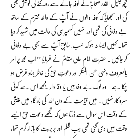
کچھ جلیل القدر صحابہؓ نے کوفہ جانے سے روکنے کی کوشش بھی
کی اور سمجھایا کہ کوفہ والوں نے آپؓ کے والد محترم کے ساتھ
بے وفائی کی تھی اور انہیں کسمپرسی کی حالت میں شہید کر دیا
تھا۔ کہیں ایسا نہ ہو کہ حسب ِ سابق آپؓ سے بھی بے وفائی
کر جائیں۔ حضرت امام عالی مقامؓ نے فرمایا ’’اب مجھ پر امر
بالمعروف ونہی عن المنکر اور دعوتِ حق کی خاطر جہاد فرض ہو
چکا ہے۔ وہ لوگ بے وفا ہیں یا وفا دار مجھے اس سے کوئی
سروکار نہیں۔ میں قیامت کے دن اللہ کی بارگاہ میں پیشی
کے وقت اس سوال سے ڈرتا ہوں کہ تجھے دعوتِ حق ایسے
وقت میں دی گئی تھی جب ظلم اور بربریت کا بازار گرم تھا،