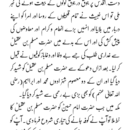
دست ِ اقدس پر جوق در جوق لوگوں کے بیعت ہونے کی خبر
ملی تو اس خبیث نے تمام قبیلوں کے روسا اور امرا کو اپنے
دربار میں بلایااور انہیں بڑے انعام و کرام اور معاوضوں کی
پیش کش کی اور اس کے بدلے میں حضرت مسلم بن عقیلؓ
سے غداری طلب کی جسے بے وفا اور دغاباز کوفیوں نے قبول
کر لیا۔ بعد ازاں دھوکے سے حضرت مسلم بن عقیلؓ کو شہید کر
دیا گیا اور ان کے دو معصوم شہزادوں محمد اور ابراہیم(رضی
اللہ تعالیٰ عنہم) کو بھی بڑی بے رحمی سے شہید کر دیا گیا۔
مکہ میں جب حضرت امام حسینؓ کو حضرت مسلم بن عقیلؓ کا
خط ملا تو آپؓ نے کوفہ جانے کی تیاری شروع فرما دی۔ آپؓ کو