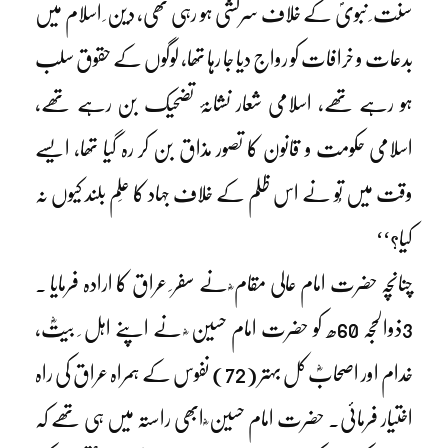
سنت ِ نبویؐ کے خلاف سرکشی ہو رہی تھی، دین ِ اسلام میں
بدعات و خرافات کو رواج دیا جا رہا تھا، لوگوں کے حقوق سلب
ہو رہے تھے، اسلامی شعار نشانۂ تضحیک بن رہے تھے،
اسلامی حکومت و قانون کا تصور مذاق بن کر رہ گیا تھا، ایسے
وقت میں تُو نے اس ظلم کے خلاف جہاد کا عَلم بلند کیوں نہ
کیا؟‘‘
چنانچہ حضرت امام عالی مقام ؓ نے سفر ِ عراق کا ارادہ فرمایا ۔
3ذوالحجہ 60ھ کو حضرت امام حسین ؓ نے اپنے اہل ِ بیتؓ،
خدام اور اصحابؓ کل بہتر (72) نفوس کے ہمراہ عراق کی راہ
اختیار فرمائی۔ حضرت امام حسین ؓ ابھی راستہ میں ہی تھے کہ