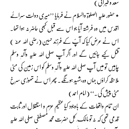
سعد و طبرانی)
٭ حضور علیہ الصلوٰۃ والسلام نے فرمایا ’’میری دولت سرائے
اقدس میں وہ فرشتہ آیا جو اس سے قبل کبھی حاضر نہ ہوا تھا۔
اس نے عرض کیا کہ آپؐ کے فرزند حسین (رضی اللہ عنہٗ )
قتل کیے جائیں گے اور اگر آپ صلی اللہ علیہ وآلہٖ وسلم
چاہیں تو میں آپ صلی اللہ علیہ وآلہٖ وسلم کو اس زمین کی مٹی
ملاحظہ کراؤں جہاں وہ ؓ شہید ہونگے۔ پھر اس نے تھوڑی سرخ
مٹی پیش کی۔‘‘ (امام احمد)
ان تمام واقعات کے باوجود کیا عظیم عزم و استقلال اور ثابت
قدمی تھی کہ نہ تو مالک ِ کُل حضرت محمد مصطفی صلی اللہ علیہ