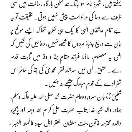
سنتے ہیں، شہرۂ عام ہو جاتا ہے لیکن بارگاہِ رسالت ؐمیں کسی
طرف سے دعا کی درخواست پیش نہیں ہوتی۔ حقیقت تو یہ
ہے تمام عاشقانِ الٰہی کا ایک ہی نظریہ تھا کہ ایسے موقع پر
جان سے دریغ جانباز مردوں کا شیوہ نہیں، دعا ئیں کی گئیں کہ
الٰہی یہ معصوم، لاڈلا فرزند مقامِ جفا و وفا میں ثابت قدم
رہے۔ عشق ِ الٰہی میں سرشار فقر ِ محمدیؐ کی بقا کی خاطر اس
شہزادے کے قدم مبارک پیچھے نہ ہٹیں۔
شفیق نانا جا ن سرورِ دوعالم حضرت محمد صلی اللہ علیہ وآلہٖ وسلم،
بہادر والد شیر ِ خدا جناب حضرت علی کر م اللہ وجہہ اور پاکیزہ
والدہ محترمہ خاتونِ جنت سلطان الفقر اوّل سیّدہ فاطمتہ الزہرا ؓ