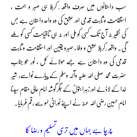
سب داستانوں میں صرف واقعہ ٔ کربلا ہی صبر و ہمت ،
استقامت و ثابت قدمی اور عشق کی وہ واحد داستان ہے جس
کی نظیر نہ آج تک کسی کو ملی اور نہ ہی تاقیامت کسی کو ملے
گی۔ واقعہ ٔ کربلا عشق و وفا ، صبرو یقین اور استقامت و ثابت
قدمی کی وہ داستان ہے جسے مولائے کُل ، نورِ ھُو جناب
حضرت محمد صلی اللہ علیہ وآلہٖ وسلم کے پیارے نواسے، شیر ِ
خدا کے لاڈلے اور زہرا بتولؓ کے جگر گوشہ امام عالی مقام سیّدنا
امام حسین رضی اللہ عنہٗ نے اپنے نورانی لہو سے رقم فرمایا۔
چرچا ہے جہاں میں تری تسلیم و رضا کا