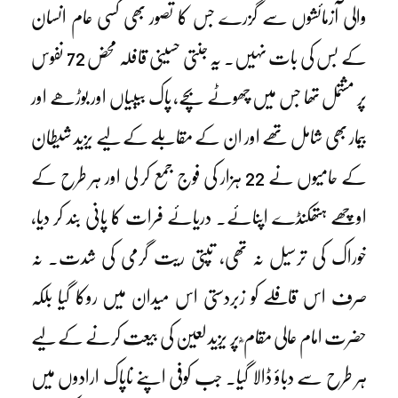
والی آزمائشوں سے گزرے جس کا تصور بھی کسی عام انسان
کے بس کی بات نہیں۔ یہ جنتی حسینی قافلہ محض 72 نفوس
پر مشتمل تھا جس میں چھوٹے بچے، پاک بیبیاں اور بوڑھے اور
بیمار بھی شامل تھے اور ان کے مقابلے کے لیے یزید شیطان
کے حامیوں نے 22 ہزار کی فوج جمع کر لی اور ہر طرح کے
اوچھے ہتھکنڈے اپنائے۔ دریائے فرات کا پانی بند کر دیا،
خوراک کی ترسیل نہ تھی، تپتی ریت گرمی کی شدت۔ نہ
صرف اس قافلے کو زبردستی اس میدان میں روکا گیا بلکہ
حضرت امام عالی مقام ؓ پر یزید لعین کی بیعت کرنے کے لیے
ہر طرح سے دباؤ ڈالا گیا۔ جب کوفی اپنے ناپاک ارادوں میں