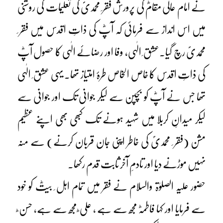
نے امام عالی مقامؓ کی پرورش فقر ِ محمدیؐ کی تعلیمات کی روشنی
میں اس انداز سے فرمائی کہ آپؓ کی ذاتِ اقدس میں فقر ِ
محمدیؐ رچ گیا۔عشق ِ الٰہی، وفا اور رضائے الٰہی کا حصول آپؓ
کی ذاتِ اقدس کا خاص الخاص طرۂ امتیاز تھا۔ یہی عشق ِ الٰہی
تھا جس نے آپؓ کو بچپن سے لیکر جوانی تک اور جوانی سے
لیکر میدانِ کربلا میں شہید ہونے تک کبھی بھی اپنے عظیم
مشن (فقر ِ محمدیؐ کی خاطر اپنی جان قربان کرنے) سے منہ
نہیں موڑنے دیا اور تادمِ آخر ثابت قدم رکھا۔
حضور علیہ الصلوٰۃ والسلام نے فقر میں تمام اہل ِ بیتؓ کو خود
سے فرمایا اور کہا فاطمہؓ مجھ سے ہے ، علی ؓ مجھ سے ہے، حسن ؓ