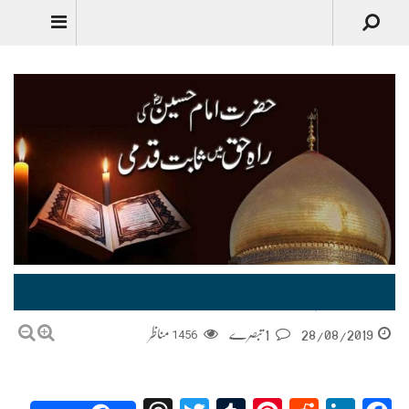
Urdu
حضرت امام حسین ؓ کی راہِ حق میں ثابت قدمی| Hazrat Imam Hussain ki Rah e Haq mein Sabit Qadmi
28/08/2019
1 تبصرے
1456
مناظر