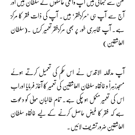
لگن سے نبھائی ہیں آپ واقعی عاشقوں کے سلطان ہیں اور
آج سے آپ ہی ’مرکزِفقر‘ ہیں۔ آپ کی ذات فقر کا مرکز
ہے۔ آپ ظاہری طور پر بھی مرکزِفقر تعمیر کریں ۔(سلطان
العاشقین)
آپ مدظلہ الاقدس نے اس حکم کی تعمیل کرتے ہوئے
مسجدِزہراؓ و خانقاہ سلطان العاشقین کی تعمیر کا آغاز فرمایا اوراب
اس کی تعمیر مکمل ہو چکی ہے۔ تمام طالبانِ مولیٰ کو دعوت
ہے کہ فقر کا فیض حاصل کرنے کے لیے خانقاہ سلطان
العاشقین ضرور تشریف لائیں۔