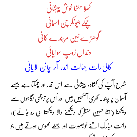
کھلا متھا خوش پیشانی
چمکے جیونکر چن اسمانی
گوھڑے نین مریندے کانی
دنداں رُوپ سوایائی
کالی رات جہالت اندر آکر چانن لایائی
شرح:آپؒ کی کشادہ پیشانی سے اس قدر نور چمکتا ہے جیسے
آسمان پر چاند۔ گہری آنکھیں ہیں اور اُس پرترچھی نگاہوں سے
دیکھنا (اتنا حسین منظر کہ دیکھنے والا دیکھتا ہی رہ جائے)،
دانت مبارک اتنے خوبصورت اور بھلے محسوس ہوتے ہیں جو