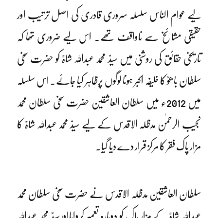
لیے عوام الناس سلسلہ سروری قادری کی اصل ترتیب اور
حقیقی مشائخ سے ناواقف تھے۔ اس لیے ضروری تھا کہ
تاریخی حقائق کی روشنی میں سیدّ محمد عبداللہ شاہؒ کو حضرت سخی
سلطان باھوؒ کا خلیفہ اکبر ہونا لوگوں پرظاہر کیا جائے۔ اس سلسلہ
میں 2012ء میں سلطان العاشقین حضرت سخی سلطان محمد
نجیب الرحمٰن مدظلہ الاقدس کے لیے سیدّ محمد عبداللہ شاہؒ کا
مزار پاک فقر کا مرکز قرار دے دیا گیا۔
سلطان العاشقین مدظلہ الاقدس نے حضرت سخی سلطان محمد
عبداللہ شاہؒ کے مزار پاک کو دوبارہ تعمیر کروایااورسیدّ محمد عبداللہ