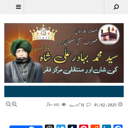
سلطان پیر سیّد محمد بہادر علی شاہؒ کی شان اور منتقلی مرکز ِ فقر Pir Bahadur Shah Ki Shan Aur Muntaqil Markaz-e-faqr
01/02/2025
14 تبصرے
492
مناظر