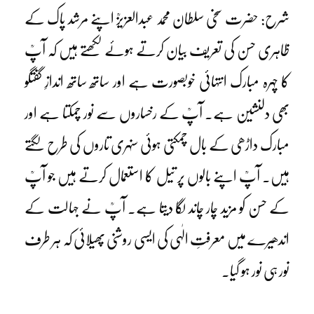
شرح: حضرت سخی سلطان محمد عبدالعزیزؒ اپنے مرشد پاک کے
ظاہری حسن کی تعریف بیان کرتے ہوئے لکھتے ہیں کہ آپؒ
کا چہرہ مبارک انتہائی خوبصورت ہے اور ساتھ ساتھ اندازِ گفتگو
بھی دلنشین ہے۔ آپؒ کے رخساروں سے نور چمکتا ہے اور
مبارک داڑھی کے بال چمکتی ہوئی سنہری تاروں کی طرح لگتے
ہیں۔ آپؒ اپنے بالوں پر تیل کا استعمال کرتے ہیں جو آپؒ
کے حسن کو مزید چار چاند لگا دیتا ہے۔ آپؒ نے جہالت کے
اندھیرے میں معرفتِ الٰہی کی ایسی روشنی پھیلائی کہ ہر طرف
نور ہی نور ہو گیا۔