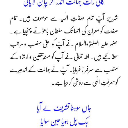
کالی رات جہالت اندر آکر چانن لایائی
شرح: آپؒ تمام صفاتِ الٰہیہ سے موصوف ہیں۔ تمام
صفات کو معراج کی انتہا تک سلطان باھوؒ نے پہنچایا ہے۔
حضور علیہ الصلوٰۃ والسلام نے آپؒ کو اعلیٰ منصب و مراتب
عطا کیے ہیں۔ اللہ تعالیٰ نے آپ کو مسندِتلقین و ارشاد کے
منصب سے سرفراز فرمایا۔ آپؒ نے جہالت کے اندھیرے
کو معرفتِ الٰہی سے روشن کر دیا ہے۔
جاں سوہنا تشریف لے آیا
ہک پل ہویا عین سوایا