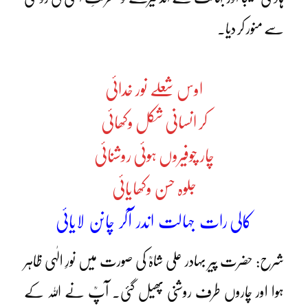
سے منور کر دیا۔
اوس شعلے نور خدائی
کر انسانی شکل وکھائی
چار چوفیروں ہوئی روشنائی
جلوہ حسن وکھایائی
کالی رات جہالت اندر آکر چانن لایائی
شرح: حضرت پیر بہادر علی شاہؒ کی صورت میں نورِ الٰہی ظاہر
ہوا اور چاروں طرف روشنی پھیل گئی۔ آپؒ نے اللہ کے