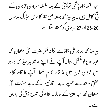
عبدالغفور شاہ ہاشمی قریشیؒ کے بعد سلسلہ سروری قادری کے
شیخِ کامل ہیں۔ پیر سیدّ محمد بہادر علی شاہؒ کا عرس مبارک ہر سال
25،26 اور 27 فروری کو منعقد ہوتا ہے۔
پیر سیدّ محمد بہادر علی شاہؒ سے خزانۂ فقر حضرت سخی سلطان محمد
عبدالعزیزؒ کو منتقل ہوا۔ آپؒ نے اپنے مرشد پیر سیدّ محمد بہادر
علی شاہؒ کی شان میں عارفانہ کلام لکھا۔ آپؒ کا تمام کلام
عشقِ مرشد سے بھرپور ہے۔ قارئین کے لیے حضرت سخی
سلطان محمد عبدالعزیزؒ کے عارفانہ کلام کی شرح پیش کی جا رہی
ہے۔