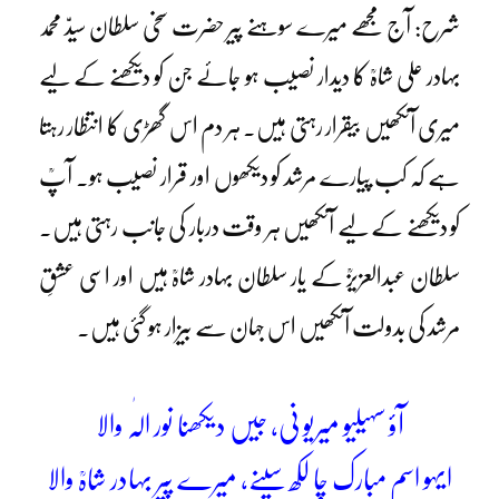
شرح: آج مجھے میرے سوہنے پیر حضرت سخی سلطان سیدّ محمد
بہادر علی شاہؒ کا دیدار نصیب ہو جائے جن کو دیکھنے کے لیے
میری آنکھیں بیقرار رہتی ہیں۔ ہر دم اس گھڑی کا انتظار رہتا
ہے کہ کب پیارے مرشد کو دیکھوں اور قرار نصیب ہو۔ آپؒ
کو دیکھنے کے لیے آنکھیں ہر وقت دربار کی جانب رہتی ہیں۔
سلطان عبدالعزیزؒ کے یار سلطان بہادر شاہؒ ہیں اور اسی عشقِ
مرشد کی بدولت آنکھیں اس جہان سے بیزار ہو گئی ہیں۔
آؤ سہیلیو میریو نی، جیں دیکھنا نور الٰہ والا
ایہو اسم مبارک چا لکھ سینے، میرے پیر بہادر شاہؒ والا