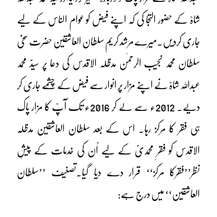
شاہؒ کے حضور التجا کی کہ اپنے فیض کو عوام الناس کے لیے
جاری کردیں۔میرے مرشد کریم سلطان العاشقین حضرت سخی
سلطان محمد نجیب الرحمٰن مدظلہ الاقدس کی دعا پر سیدّ محمد
عبداللہ شاہؒ نے اپنے مزار پر انوار سے فیض کے چشمے جاری کر
دیے۔ 2012ء سے لے کر 2016ء تک آپؒ کا مزار پاک
ہی فقر کا مرکز رہا۔ اس کے بعد سلطان العاشقین مدظلہ
الاقدس کو فقرِ محمدیؐ کے لیے اُن کی خدمات کے پیشِ
نظر’’فقرکا مرکز‘‘ قرار دے دیا گیا۔تصنیف ’’سلطان
العاشقین‘‘ میں درج ہے: