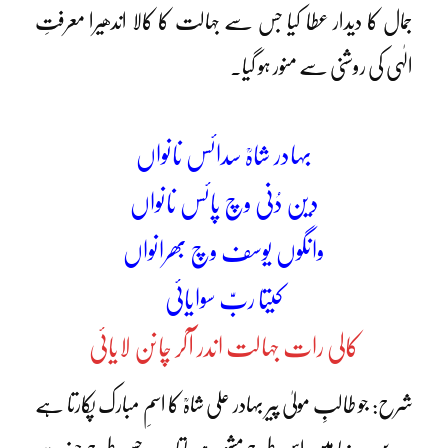
جمال کا دیدار عطا کیا جس سے جہالت کا کالا اندھیرا معرفتِ
الٰہی کی روشنی سے منور ہو گیا۔
بہادر شاہؒ سدائس نانواں
دین دُنی وچ پائس نانواں
وانگوں یوسف وچ بھرانواں
کیتا ربّ سوایائی
کالی رات جہالت اندر آکر چانن لایائی
شرح: جو طالبِ مولیٰ پیر بہادر علی شاہؒ کا اسمِ مبارک پکارتا ہے