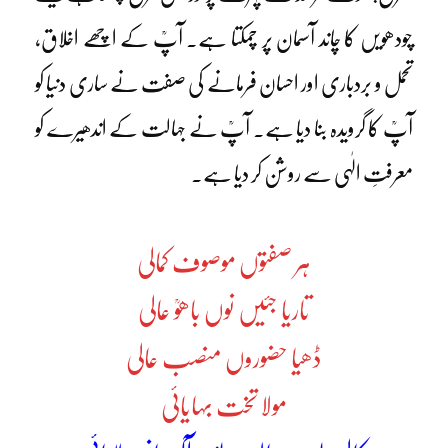
چودھویں کا چاند آسمان پر چمکتا ہے۔ آپؒ کے اچھے اخلاق،
تحمل و بردباری اور احسان فرمانے کی صفت نے ساری دنیا کو
آپؒ کا گرویدہ بنا دیا ہے۔ آپؒ نے جہالت کے اندھیرے کو
معرفتِ الٰہی سے روشن کر دیا ہے۔
ہر صفتوں موصوف کمالی
تاریا جئیں نوں باھوؒ عالی
ڈھیا حضوروں منصب عالی
مولا تخت بہایائی