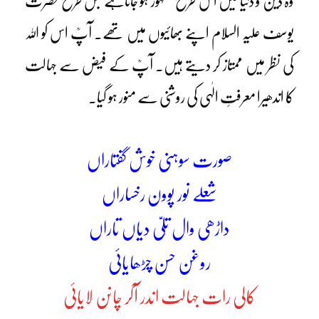
وہ دین و دنیا میں اس طرح مشہور ہو جاتاہے جس طرح حضرت
یوسف علیہ السلام اپنے بھائیوں میں تھے۔ آپؒ اس کو اللہ
کی نظر میں ممتاز کر دیتے ہیں۔ آپؒ کے فیض سے جہالت
کا اندھیرا معرفتِ الٰہی کی روشنی سے منور ہو گیا۔
صورت سوہنی خوش گفتاراں
شعلے نور پوون رخساراں
داڑھی وال تِلیّ دیاں تاراں
روغن حسن چڑھایائی
کالی رات جہالت اندر آکر چانن لایائی