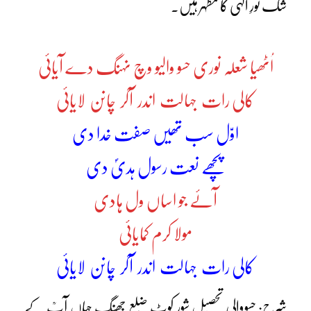
شک نورِ الٰہی کا مظہر ہیں۔
اُٹھیا شعلہ نوری حسو والیو وچ نہنگ دے آیائی
کالی رات جہالت اندر آکر چانن لایائی
اوّل سب تھیں صفت خدا دی
پچھے نعت رسول ہدیٰؐ دی
آئے جو اساں ول ہادی
مولا کرم کمایائی
کالی رات جہالت اندر آکر چانن لایائی
شرح: حسووالی تحصیل شور کوٹ ضلع جھنگ جہاں آپؒ کے