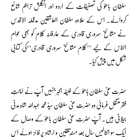
سلطان باھوؒ کی تصنیفات کے اردو اور انگلش تراجم شائع
کروائے۔ اس کے علاوہ سلطان العاشقین مدظلہ الاقدس
نے مشائخ سروری قادری کے عارفانہ کلام کو بھی عوام
الناس کے لیے ’’کلام مشائخ سروری قادری‘‘کی کتابی
شکل میں پیش کیا۔
حضرت سخی سلطان باھوؒ کے خلیفہ اکبر جنہیں آپؒ نے امانتِ
فقر منتقل فرمائی وہ حضرت سخی سلطان سیدّ محمد عبداللہ شاہ مدنی
جیلانیؒ ہیں۔ آپؒ حضرت سخی سلطان باھوؒ کے وصال کے
ایک سو انتالیس سال بعد مسندِتلقین و ارشاد پر فائز ہوئے اس