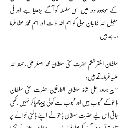
کے موجودہ دور میں اس سلسلہ کو آگے بڑھایا ہے اور فی
سبیل اللہ طالبانِ مولیٰ کو اسمِ اللہ ذات اور اسمِ محمدؐ عطا فرما
رہے ہیں۔
سلطان الفقر ششم حضرت سخی سلطان محمد اصغر علی رحمتہ اللہ
علیہ فرماتے ہیں:
’’پیر بہادر علی شاہؒ سلطان العارفین حضرت سخی سلطان
باھوؒکے محبوب ہیں اور محبوب سے کوئی چیز چھپا کر نہیں رکھی
جاتی اِس لیے حضرت سلطان باھوؒ نے اپنے باطنی خزانے پر