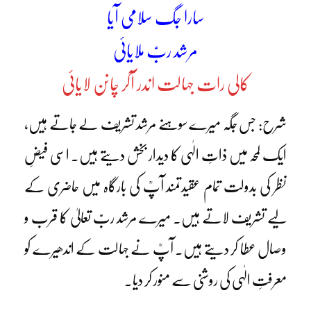
سارا جگ سلامی آیا
مرشد ربّ ملایائی
کالی رات جہالت اندر آکر چانن لایائی
شرح: جس جگہ میرے سوہنے مرشد تشریف لے جاتے ہیں،
ایک لمحہ میں ذاتِ الٰہی کا دیدار بخش دیتے ہیں۔ اسی فیضِ
نظر کی بدولت تمام عقیدتمند آپؒ کی بارگاہ میں حاضری کے
لیے تشریف لاتے ہیں۔ میرے مرشد ربّ تعالیٰ کا قرب و
وصال عطا کر دیتے ہیں۔ آپؒ نے جہالت کے اندھیرے کو
معرفتِ الٰہی کی روشنی سے منور کر دیا۔