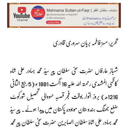
تحریر: مسز فاطمہ برہان سروری قادری
شہبازِ عارفاں حضرت سخی سلطان پیر سیدّ محمد بہادر علی شاہ
کاظمی المشہدی رحمتہ اللہ علیہ 16 اگست 1801ء (5 ربیع الثانی
1216ھ) بروز اتوار بوقت فجر قصبہ حسووالی تحصیل شورکوٹ
ضلع جھنگ ہندوستان موجودہ پاکستان میں پیدا ہوئے۔ پیر سیدّ
محمد بہادر علی شاہؒ سلطان الصابرین حضرت سخی سلطان پیر محمد