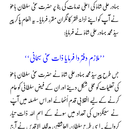
بہادر علی شاہؒ کی اعلیٰ خدمات کی بنا پر حضرت سخی سلطان باھوؒ
نے آپ کو اپنے خزانۂ فقر کا نگران مقرر فرمایا۔ یہ انعام پا کر پیر
سیدّ محمد بہادر علی شاہؒ نے فرمایا:
’’ملازم دفتر دا فرمایا ذات سخی سبحانی‘‘
جس طرح پیر سیدّ محمد بہادر علی شاہؒ نے حضرت سخی سلطان باھوؒ
کی تعلیمات کو عملی شکل دینے اور ان کے فیضِ سلطانی کو عام
کرنے کے لیے انقلابی قدم اُٹھائے اور اس سلسلہ میں آپؒ
نے سینکڑوں کی تعداد میں سونے کے اسمِ اللہ ذات تیار
کروائے۔اسی طرح سلطان العاشقین مدظلہ الاقدس نے آج