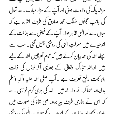
مرشد پاک کی ولادت ہوئی اور آپؒ کے مزار مبارک سے شمال
کی جانب گائوں نہنگ محمد صادق کی طرف اشارہ ہے کہ
وہاں سے نورِ الٰہی ظاہر ہوا۔ آپؒ کے فیض سے جہالت کے
اندھیرے میں معرفتِ الٰہی کی روشنی پھیل گئی۔ سب سے
پہلے اللہ کی حمد بیان کرتے ہیں کہ تمام تعریفیں اللہ کے لیے
ہیں اوراللہ تبارک وتعالیٰ کے بعدنبی آخرالزماں کی ذاتِ
بابرکات لائقِ تعریف ہے ۔آپ صلی اللہ علیہ وآلہٖ وسلم
ہدایت عطا کرنے والے ہیں۔ اللہ کی بڑی کرم نوازی ہے
کہ اس نے ہماری طرف پیر بہادر علی شاہؒ کی صورت میں
ہادی بھیجا اور جہالت کے اندھیرے کو معرفتِ الٰہی کی روشنی