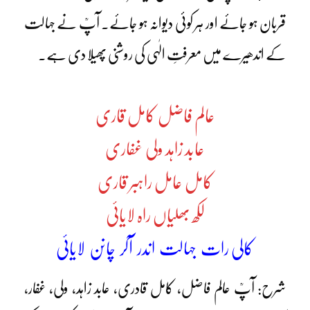
قربان ہو جائے اور ہر کوئی دیوانہ ہو جائے۔ آپؒ نے جہالت
کے اندھیرے میں معرفتِ الٰہی کی روشنی پھیلا دی ہے۔
عالم فاضل کامل قاری
عابد زاہد ولی غفاری
کامل عامل راہبر قاری
لکھ بھلیاں راہ لایائی
کالی رات جہالت اندر آکر چانن لایائی
شرح: آپؒ عالم فاضل، کامل قادری، عابد زاہد، ولی، غفار،