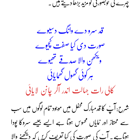
چہرے کی خوبصورتی کو مزید بڑھا دیتے ہیں۔
قد سرو دے وانگ دسیوے
صورت دی کیا صفت کچیوے
ویکھن والا صدقے تھیوے
ہر کوئی گھول گھمایائی
کالی رات جہالت اندر آکر چانن لایائی
شرح: آپؒ کا قدمبارک محفل میں موجود تمام لوگوں میں سب
سے ممتاز اور نمایاں محسوس ہوتا ہے ایسے جیسے سروکا پودا
ہوتاہے۔ آپؒ کی صورت کی کیا تعریف کریں کہ دیکھنے والا