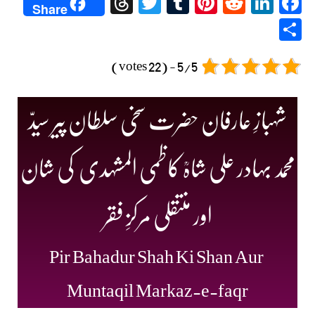
Threads
Twitter
Tumblr
Pinterest
Reddit
LinkedIn
Facebook
Share
Share
5/5 - (22 votes)
شہبازِ عارفان حضرت سخی سلطان پیر سیدّ
محمد بہادر علی شاہؒ کاظمی المشہدی کی شان
اور منتقلی مرکزِ فقر
Pir Bahadur Shah Ki Shan Aur
Muntaqil Markaz-e-faqr