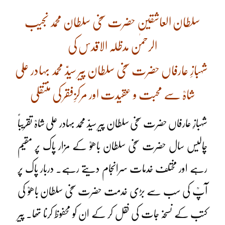
سلطان العاشقین حضرت سخی سلطان محمد نجیب
الرحمٰن مدظلہ الاقدس کی
شہبازِ عارفاں حضرت سخی سلطان پیر سیدّ محمد بہادر علی
شاہؒ سے محبت و عقیدت اور مرکزِفقر کی منتقلی
شہبازِ عارفاں حضرت سخی سلطان پیر سیدّ محمد بہادر علی شاہؒ تقریباً
چالیس سال حضرت سخی سلطان باھوؒ کے مزار پاک پر مقیم
رہے اور مختلف خدمات سرانجام دیتے رہے۔ دربار پاک پر
آپؒ کی سب سے بڑی خدمت حضرت سخی سلطان باھوؒ کی
کتب کے نسخہ جات کی نقل کر کے ان کو محفوظ کرنا تھا۔ پیر