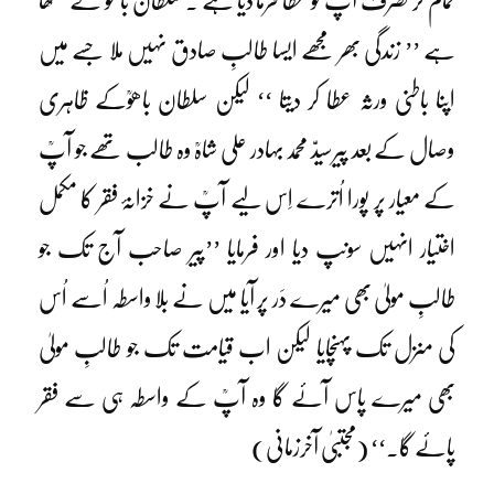
تمام تر تصرف آپؒ کو عطا فرما دیا ہے ۔ سلطان باھوؒ نے لکھا
ہے ’’ زندگی بھر مجھے ایسا طالبِ صادق نہیں ملا جسے میں
اپنا باطنی ورثہ عطا کر دیتا ‘‘ لیکن سلطان باھوؒکے ظاہری
وصال کے بعد پیرسیدّ محمد بہادر علی شاہؒ وہ طالب تھے جو آپؒ
کے معیار پر پورا اُترے اِس لیے آپؒ نے خزانۂ فقر کا مکمل
اختیار انہیں سونپ دیا اور فرمایا ’’پیر صاحب آج تک جو
طالبِ مولیٰ بھی میرے دَر پر آیا میں نے بلا واسطہ اُسے اُس
کی منزل تک پہنچایا لیکن اب قیامت تک جو طالبِ مولیٰ
بھی میرے پاس آئے گا وہ آپؒ کے واسطہ ہی سے فقر
پائے گا۔‘‘ (مجتبیٰ آخرزمانی)