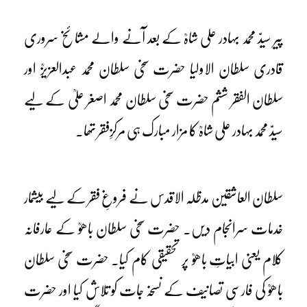
پیر سیدّ محمد بہادر علی شاہؒ کے بعد آنے والے مشائخ سروری
قادری سلطان الاولیا حضرت سخی سلطان محمد عبدالعزیزؒ اور
سلطان الفقر ششم حضرت سخی سلطان محمد اصغر علیؒ کے لیے
سیدّ محمد بہادر علی شاہؒ کا مزار مبارک ہی مرکزِفقر تھا۔
سلطان العاشقین مدظلہ الاقدس نے فروغِ فقر کے لیے بیشمار
خدمات سرانجام دیں۔ حضرت سخی سلطان باھوؒ کے عارفانہ
کلام یعنی ابیاتِ باھوؒ پر تحقیقی کام کیا۔ حضرت سخی سلطان
باھوؒ کی فارسی تصانیف کے نسخہ جات کو تلاش کیا اور حضرت