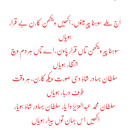
اَج ملے سوہنا پیر مینوں، اکھیں ویکھن کارن بے قرار
ہویاں
سوہنا پیر ویکھن تاں قرار پاون، اے تاں ہر دم وچ
انتظار ہویاں
سلطان بہادر شاہؒ دی صورت ویکھ کارن، ہر وقت
طرف دربار ہویاں
سلطان محمد عبدالعزیزؒ دا یار سلطان بہادر شاہؒ ہویا،
اکھیں اس جہان توں بیزار ہویاں