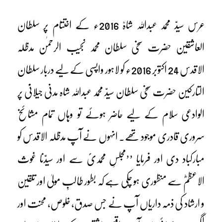
عرس سیدّ محمد عبداللہ شاہؒ 2016ء کے اختتام پر سلطان
العاشقین حضرت سخی سلطان محمد نجیب الرحمٰن مدظلہ
الاقدس 24 اکتوبر 2016ء کو لاہور واپسی کے لیے دربار سلطان
التارکین حضرت سخی سلطان سیدّ محمد عبداللہ شاہ مدنی جیلانیؒ پر
الوادعی سلام کے لیے حاضر ہوئے تو وہاں تمام مشائخ
سروری قادری موجود تھے۔ انہوں نے آپ مدظلہ الاقدس کو
مبارکباد دی اور فرمایا ’’مجلسِ محمدیؐ سے اور سیدّنا غوث
الاعظمؓ سے منظوری ہو چکی ہے کہ بطور طالبِ مولیٰ اور تلقین
و ارشاد کی ذمہ داریاں آپ نے جس صدق، خلوص، محنت اور