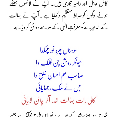
کامل عامل اور راہبر قاری ہیں۔ آپؒ نے لاکھوں بھٹکے
ہوئے لوگوں کو صراطِ مستقیم دکھایا ہے۔ آپؒ نے جہالت
کے اندھیرے کو معرفتِ الٰہی کے نور سے روشن کر دیا ہے۔
سوہناں چہرہ نور چمکدا
جیونکر روشن چن فلک دا
صاحبِ حلم احسان خلق دا
جس نے ملک رجھایائی
کالی رات جہالت اندر آکر چانن لایائی
شرح: سوہنے مرشد کے چہرے پر نور اس طرح چمکتا ہے جیسے