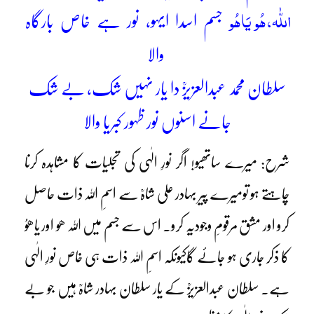
اللّٰہ، ھُو یَاھُو
جسم اسدا ایہو، نور ہے خاص بارگاہ
والا
سلطان محمد عبدالعزیزؒ دا یار نہیں شک، بے شک
جانے اسنوں نور ظہور کبریا والا
شرح: میرے ساتھیو! اگر نورِ الٰہی کی تجلیات کا مشاہدہ کرنا
چاہتے ہو تومیرے پیر بہادر علی شاہؒ سے اسمِ اللہ ذات حاصل
کرو اور مشق مرقومِ وجودیہ کرو۔ اس سے جسم میں اللہ ھو اور یاھوُ
کا ذکر جاری ہو جائے گاکیونکہ اسمِ اللہ ذات ہی خاص نورِ الٰہی
ہے۔ سلطان عبدالعزیزؒ کے یار سلطان بہادر شاہؒ ہیں جو بے