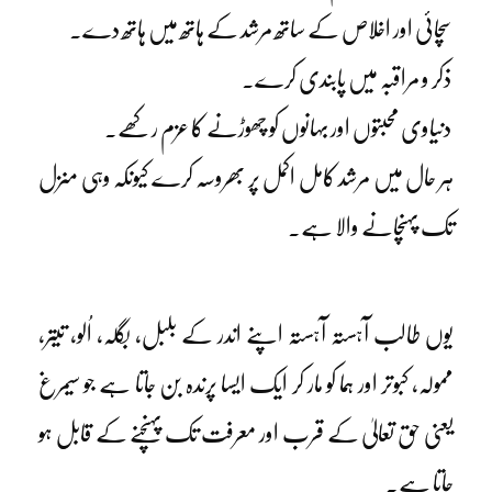
سچائی اور اخلاص کے ساتھ مرشد کے ہاتھ میں ہاتھ دے۔
ذکر و مراقبہ میں پابندی کرے۔
دنیاوی محبتوں اور بہانوں کو چھوڑنے کا عزم رکھے۔
ہر حال میں مرشد کامل اکمل پر بھروسہ کرے کیونکہ وہی منزل
تک پہنچانے والا ہے۔
یوں طالب آہستہ آہستہ اپنے اندر کے بلبل، بگلہ، اُلو، تیتر،
ممولہ، کبوتر اور ہما کو مار کر ایک ایسا پرندہ بن جاتا ہے جو سیمرغ
یعنی حق تعالیٰ کے قرب اور معرفت تک پہنچنے کے قابل ہو
جاتا ہے۔