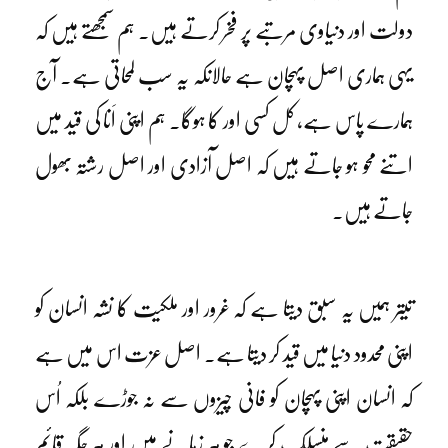
دولت اور دنیاوی مرتبے پر فخر کرتے ہیں۔ ہم سمجھتے ہیں کہ
یہی ہماری اصل پہچان ہے حالانکہ یہ سب لمحاتی ہے۔ آج
ہمارے پاس ہے، کل کسی اور کا ہوگا۔ ہم اپنی اَنا کی قید میں
اتنے محو ہو جاتے ہیں کہ اصل آزادی اور اصل رشتہ بھول
جاتے ہیں۔
تیتر ہمیں یہ سبق دیتا ہے کہ غرور اور ملکیت کا نشہ انسان کو
اپنی محدود دنیا میں قید کر دیتا ہے۔ اصل عزت اس میں ہے
کہ انسان اپنی پہچان کو فانی چیزوں سے نہ جوڑے بلکہ اُس
حقیقت سے منسلک کرے جو ہر زمانے میں اور ہر جگہ قائم