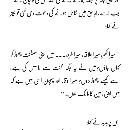
جب اسے راہِ حق میں شامل ہونے کی دعوت دی گئی تو تیتر
نے کہا:
’’میرا گھر، میرا علاقہ، میرا غرور۔۔۔ میں اپنی سلطنت چھوڑ کر
کہاں جاؤں؟میں نے یہ جگہ محنت سے حاصل کی ہے،
اسے کیسے چھوڑ دوں؟ میرا وقار اور پہچان اسی میں ہے کہ
میں اپنی زمین کا مالک ہوں۔‘‘
اس پر ہدہد نے کہا: