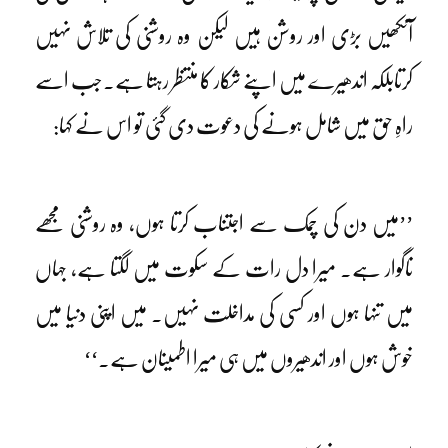
آنکھیں بڑی اور روشن ہیں لیکن وہ روشنی کی تلاش نہیں
کرتابلکہ اندھیرے میں اپنے شکار کا منتظر رہتا ہے۔جب اسے
راہِ حق میں شامل ہونے کی دعوت دی گئی تو اس نے کہا:
’’میں دن کی چمک سے اجتناب کرتا ہوں، وہ روشنی مجھے
ناگوار ہے۔ میرا دل رات کے سکوت میں لگتا ہے، جہاں
میں تنہا ہوں اور کسی کی مداخلت نہیں۔ میں اپنی دنیا میں
خوش ہوں اور اندھیروں میں ہی میرا اطمینان ہے۔‘‘