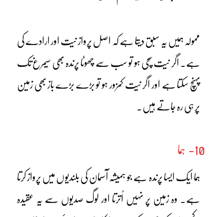
ممولہ ہمیں یہ سبق دیتا ہے کہ اصل پرواز نیت اور ارادے کی
ہے۔ اگر نیت سچی ہو تو سب سے چھوٹا پرندہ بھی سیمرغ تک
پہنچ سکتا ہے اور اگر نیت کمزور ہو تو بڑے بڑے باز بھی زمین
پر ہی رہ جاتے ہیں۔
10- ہما
ہما ایک ایسا پرندہ ہے جو ہمیشہ آسمان کی بلندیوں میں پرواز کرتا
ہے۔ وہ زمین پر نہیں اُترتا اور لوگ صدیوں سے یہ عقیدہ