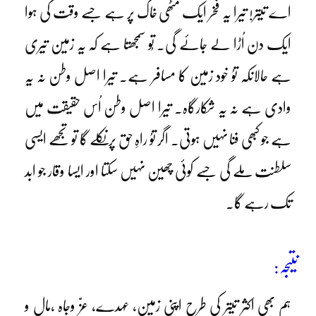
اے تیتر! تیرا یہ فخر ایک مٹھی خاک پر ہے جسے وقت کی ہوا
ایک دن اُڑا لے جائے گی۔ تُو سمجھتا ہے کہ یہ زمین تیری
ہے حالانکہ توُ خود زمین کا مسافر ہے۔ تیرا اصل وطن نہ یہ
وادی ہے نہ یہ شکارگاہ۔ تیرا اصل وطن اُس حقیقت میں
ہے جو کبھی فنا نہیں ہوتی۔ اگر توُ راہِ حق پر نکلے گا تو تجھے ایسی
سلطنت ملے گی جسے کوئی چھین نہیں سکتا اور ایسا وقار جو ابد
تک رہے گا۔
نتیجہ:
ہم بھی اکثر تیتر کی طرح اپنی زمین، عہدے، عزّ وجاہ ،مال و