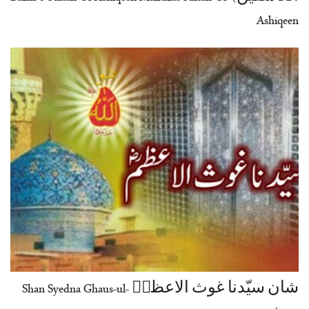
Ashiqeen
شان سیّدنا غوث الاعظمؓ Shan Syedna Ghaus-ul-