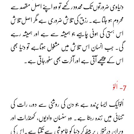
دنیاوی ضرورتوں تک محدود رکھے تو وہ اپنے اصل مقصد سے
محروم ہو جاتا ہے۔ رزق کی تلاش ضروری ہے مگر اصل تلاش
اس ہستی کی ہونی چاہیے جو ہمیشہ سے ہے اور ہمیشہ رہے
گی۔ جب انسان اس تلاش میں مشغول ہوتاہے تو دنیا بھی
اس کے پیچھے آتی ہے اور آخرت بھی سنورجاتی ہے۔
7- اُلوّ
اُلوّایک ایسا پرندہ ہے جو دن کی روشنی سے دور، رات کی
تنہائی میں زندہ رہتا ہے۔ وہ سنسان وادیوں، کھنڈرات اور
ویران درختوں پر بیٹھ کر دنیا کو خاموشی سے تکتا ہے۔اس کی