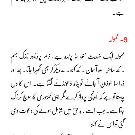
ہے۔
9- ممولہ
ممولہ ایک نہایت ننھا سا پرندہ ہے، نرم پروںاور نازک جسم
کے ساتھ۔ وہ آسمان کے کنارے دیکھ کر بھی گھبرا جاتا ہے اور
ذرا سا طوفان آ جائے تو پناہ ڈھونڈنے لگتا ہے۔ اس کا دل
چاہتا تو ہے کہ اُونچی پرواز کرے مگر اپنی کمزوری کا سوچ کر رُک
جاتا ہے۔جب اسے راہِ حق میں شامل ہونے کی دعوت دی
گئی تو اس نے کہا: