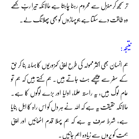
تر سمجھ کر منزل سے محروم رہنا چاہتا ہے حالانکہ تیرا ربّ تجھے
وہ طاقت دے سکتا ہے جو پہاڑوں کو بھی پھلانگ لے۔
نتیجہ:
ہم انسان بھی اکثر ممولہ کی طرح اپنی کمزوریوں کا بہانہ بنا کر حق
کے سفر سے پیچھے ہٹ جاتے ہیں۔ ہم کہتے ہیں کہ ہم تو
عام لوگ ہیں، یہ راستہ علما، اولیا اور بڑے لوگوں کا ہے۔
حالانکہ حقیقت یہ ہے کہ اللہ نے ہر دل کو اس راہ کا اہل بنایا
ہے، شرط صرف یہ ہے کہ ہم پہلا قدم اٹھائیں اور اپنی
ہمت کو پروں سے زیادہ اہم جانیں۔