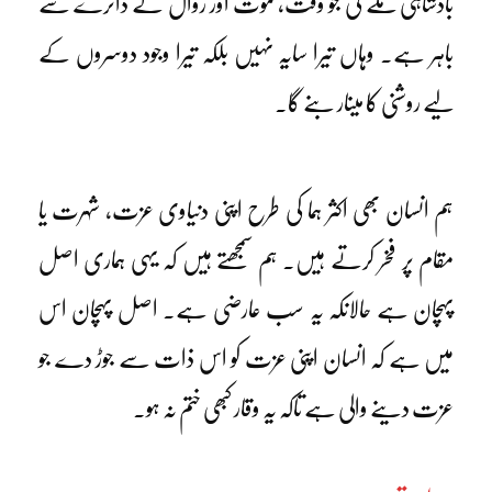
بادشاہی ملے گی جو وقت، موت اور زوال کے دائرے سے
باہر ہے۔ وہاں تیرا سایہ نہیں بلکہ تیرا وجود دوسروں کے
لیے روشنی کا مینار بنے گا۔
ہم انسان بھی اکثر ہما کی طرح اپنی دنیاوی عزت، شہرت یا
مقام پر فخر کرتے ہیں۔ ہم سمجھتے ہیں کہ یہی ہماری اصل
پہچان ہے حالانکہ یہ سب عارضی ہے۔ اصل پہچان اس
میں ہے کہ انسان اپنی عزت کو اس ذات سے جوڑ دے جو
عزت دینے والی ہے تاکہ یہ وقار کبھی ختم نہ ہو۔