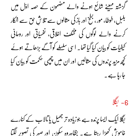
گزشتہ مہینے شائع ہونے والے مضمون کے حصہ اوّل میں
بلبل، طوطا، مور ، بطخ اور باز کی مثالوں سے تلاشِ حق سے انکار
کرنے والے لوگوں کی مختلف اخلاقی، نفسیاتی اور روحانی
کیفیات کو بیان کیا گیا تھا۔ اسی سلسلے کو آگے بڑھاتے ہوئے
کچھ مزید پرندوں کی مثالیں اور ان میں چھپی حکمت کو بیان کیا
جا رہا ہے۔
6- بگلا
بگلا ایک ایسا پرندہ ہے جو زیادہ تر جھیل یا تالاب کے کنارے
خاموش کھڑا رہتا ہے۔ بظاہروہ سکون اور صبر کی تصویر لگتا