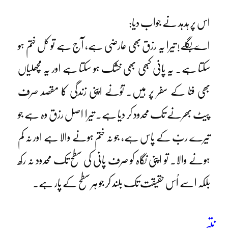
اس پر ہدہد نے جواب دیا:
اے بگلے! تیرا یہ رزق بھی عارضی ہے، آج ہے تو کل ختم ہو
سکتا ہے۔ یہ پانی کبھی بھی خشک ہو سکتا ہے اور یہ مچھلیاں
بھی فنا کے سفر پر ہیں۔ توُنے اپنی زندگی کا مقصد صرف
پیٹ بھرنے تک محدود کر دیا ہے۔ تیرا اصل رزق وہ ہے جو
تیرے ربّ کے پاس ہے، جو نہ ختم ہونے والا ہے اور نہ کم
ہونے والا۔ تو اپنی نگاہ کو صرف پانی کی سطح تک محدود نہ رکھ
بلکہ اسے اُس حقیقت تک بلند کر جو ہر سطح کے پار ہے۔