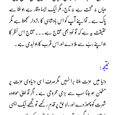
وہاں نہ تخت ہے نہ تاج، مگر ایک ایسا وقار ہے جو فنا سے
پاک ہے۔ توُاپنے آپ کو اس بادشاہی کا رازدار سمجھتا ہے مگر
حقیقت یہ ہے کہ توُ خود بھی محتاج ہے۔۔۔ محتاج اس نظر کا
جو اپنے ربّ سے ملا دے اور اس قرب کا جو اَبدی ہے۔
نتیجہ:
دنیا میں عزت ملنا برا نہیں مگرصرف اسی دنیاوی عزت پر
مطمئن ہو جانا سب سے بڑی محرومی ہے۔ اگر توُ اپنی موجودہ
شہرت کو چھوڑ دے اور راہِ حق پر قدم رکھے تو تجھے ایک ایسی