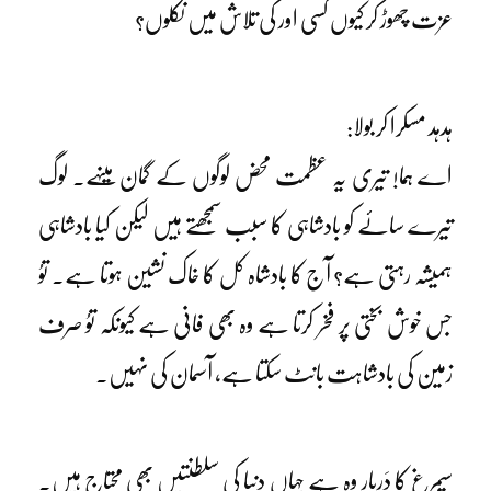
عزت چھوڑ کر کیوں کسی اور کی تلاش میں نکلوں؟
ہدہد مسکرا کر بولا:
اے ہما! تیری یہ عظمت محض لوگوں کے گمان میںہے۔ لوگ
تیرے سائے کو بادشاہی کا سبب سمجھتے ہیں لیکن کیا بادشاہی
ہمیشہ رہتی ہے؟ آج کا بادشاہ کل کا خاک نشین ہوتا ہے۔ توُ
جس خوش بختی پر فخر کرتا ہے وہ بھی فانی ہے کیونکہ توُ صرف
زمین کی بادشاہت بانٹ سکتا ہے، آسمان کی نہیں۔
سیمرغ کا دَربار وہ ہے جہاں دنیا کی سلطنتیں بھی محتاج ہیں۔