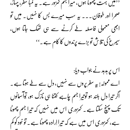
’’میں بہت چھوٹا ہوں، میرا جسم کمزور ہے۔ یہ لمبا سفر، پہاڑ،
صحرا اور طوفان۔۔۔ یہ سب میرے بَس کا نہیں۔ میں تو
ابھی معمولی فاصلہ طے کرنے سے ہی تھک جاتا ہوں،
سیمرغ کی تلاش تو بڑے پرندوں کا کام ہے۔‘‘
اس پر ہدہد نے جواب دیا:
اے ممولہ! یہ سفر پروں سے نہیں، دل سے طے ہوتا ہے۔
اگر تیرا دل بلند ہو توتیرا جسم چاہے کتنا ہی نازک ہو، تُوآسمانوں
تک پہنچ سکتا ہے۔ کمزوری اس میں نہیں کہ تیرا جسم چھوٹا
ہے، کمزوری اس میں ہے کہ تیرا اِرادہ چھوٹا ہے۔ توُ خود کو کم