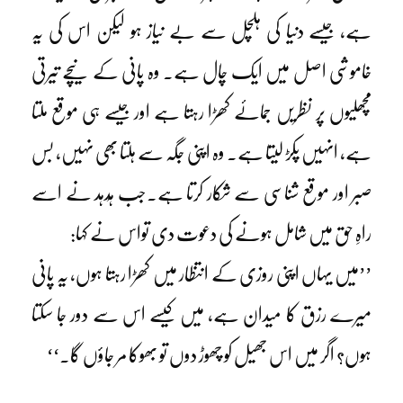
ہے، جیسے دنیا کی ہلچل سے بے نیاز ہو لیکن اس کی یہ
خاموشی اصل میں ایک چال ہے۔ وہ پانی کے نیچے تیرتی
مچھلیوں پر نظریں جمائے کھڑا رہتا ہے اور جیسے ہی موقع ملتا
ہے، انہیں پکڑ لیتا ہے۔ وہ اپنی جگہ سے ہلتا بھی نہیں، بس
صبر اور موقع شناسی سے شکار کرتا ہے۔جب ہُدہد نے اسے
راہِ حق میں شامل ہونے کی دعوت دی تواس نے کہا:
’’میں یہاں اپنی روزی کے انتظار میں کھڑا رہتا ہوں، یہ پانی
میرے رزق کا میدان ہے، میں کیسے اس سے دور جا سکتا
ہوں؟ اگر میں اس جھیل کو چھوڑ دوں تو بھوکا مر جاؤں گا۔‘‘