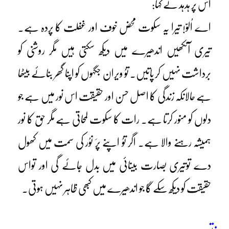
اس پر ہدہد نے کہا:
اے اُلوّ! تیرا یہ سکوت محض خوف اور غفلت کا پردہ ہے۔
تیری آنکھیں اندھیرے میں دیکھ سکتی ہیں مگر روشنی کو
برداشت نہیں کر پاتیں۔ توُ ویران جگہوں کو اپنا گھر بنائے بیٹھا
ہے حالانکہ زندگی کا اصل حسن اور حقیقت اس نور میں ہے جو
دلوں کو منور کرتا ہے۔ رات کا سکوت لمحاتی ہے مگر حق کا نور
ہمیشہ رہنے والا ہے۔ اگر توُ اپنے پرَ نوُر کی سمت میں کھول
دے توتیری بصارت بینائی میں بدل جائے گی اور تواس
حقیقت کو دیکھ سکے گا جو اندھیرے میں کبھی ظاہر نہیں ہوتی۔