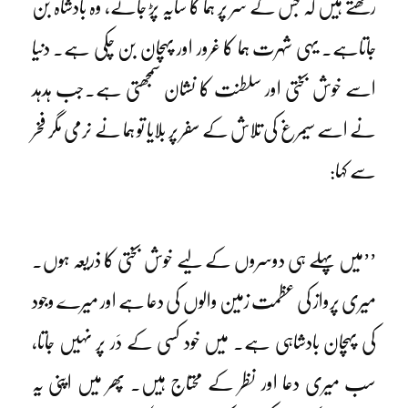
رکھتے ہیں کہ جس کے سر پر ہما کا سایہ پڑ جائے، وہ بادشاہ بن
جاتاہے۔ یہی شہرت ہما کا غرور اور پہچان بن چکی ہے۔ دنیا
اسے خوش بختی اور سلطنت کا نشان سمجھتی ہے۔جب ہدہد
نے اسے سیمرغ کی تلاش کے سفر پر بلایا تو ہما نے نرمی مگر فخر
سے کہا:
’’میں پہلے ہی دوسروں کے لیے خوش بختی کا ذریعہ ہوں۔
میری پرواز کی عظمت زمین والوں کی دعا ہے اور میرے وجود
کی پہچان بادشاہی ہے۔ میں خود کسی کے دَر پر نہیں جاتا،
سب میری دعا اور نظر کے محتاج ہیں۔ پھر میں اپنی یہ