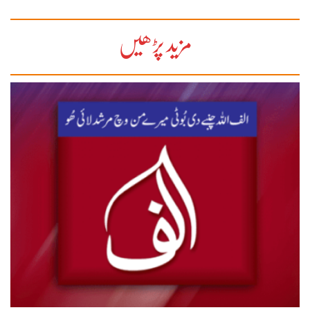
مزید پڑھیں