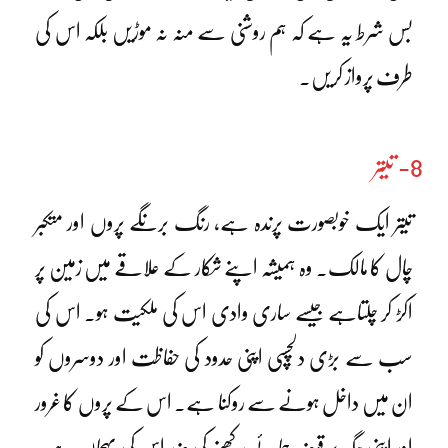
بس شرط یہ ہے کہ ہم روشنی سے منہ نہ موڑیں بلکہ اس کی
طرف پرواز کریں۔
8- تیتر
تیتر ایک خوبصورت پرندہ ہے، رنگ برنگے پروں اور متکبر
چال کا مالک۔ وہ ہمیشہ اپنے شکار کے علاقے میں زمین پر
اَکڑ کر چلتاہے جیسے ساری وادی اس کی ملکیت ہو۔ اس کی
سب سے بڑی دلچسپی اپنی حدود کی حفاظت اور دوسروں کو
ان میں داخل ہونے سے روکنا ہے۔ اس کے پروں کا غرور
اور اپنی جگہ پر قبضہ جمائے رکھنے کی ضد اس کی پہچان ہے۔