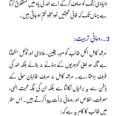
دنیاوی زنگ کو صاف کرکے اسے اللہ کی یاد میں مستغرق کرتا
ہے یہاں تک کہ فانی محبتیں خود بخود ختم ہو جاتی ہیں۔
3۔روحانی تربیت:
مرشد کامل اکمل طالب کو صبر، یقین، عاجزی اور توکل سکھاتا
ہے تاکہ وہ اپنی کمزوریوں کے بہانے نہ بنائے بلکہ اللہ کی
طرف بڑھتا رہے۔ مرشد کامل نہ صرف طالبانِ مولیٰ کے
باطن سے یہ برائیاں نکالتا ہے بلکہ ان کی جگہ محبت ِالٰہی،
معرفت، اخلاص اور روحانی جرأت پیدا کرتے ہیں۔ اس سفر
میں طالب کا کام یہ ہے کہ: