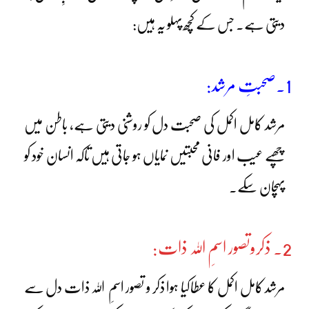
دیتی ہے۔ جس کے کچھ پہلو یہ ہیں:
1۔صحبتِ مرشد:
مرشد کامل اکمل کی صحبت دل کو روشنی دیتی ہے، باطن میں
چھپے عیب اور فانی محبتیں نمایاں ہو جاتی ہیں تاکہ انسان خود کو
پہچان سکے۔
2۔ ذکروتصور اسمِ اللہ ذات:
مرشد کامل اکمل کا عطاکیا ہوا ذکر و تصور اسمِ اللہ ذات دل سے