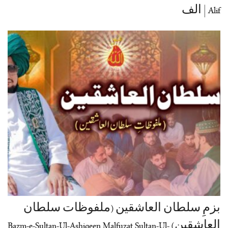
Alif | الف
بزمِ سلطان العاشقین (ملفوظات سلطان
العاشقین) Bazm-e-Sultan-Ul-Ashiqeen Malfuzat Sultan-Ul-