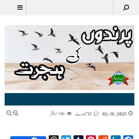
پرندوں کی ہجرت Parindon ki Hijrat
02/10/2025
13 تبصرے
746
مناظر