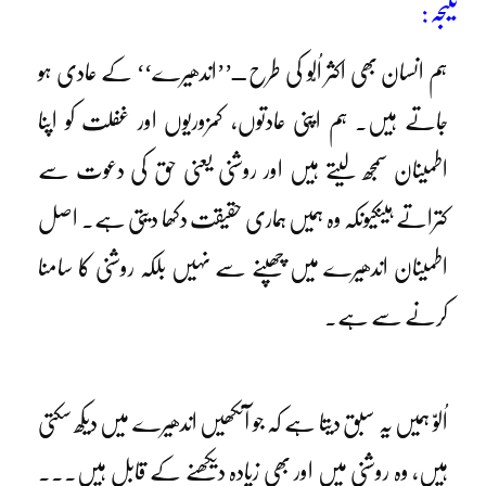
نتیجہ:
ہم انسان بھی اکثر اُلّو کی طرح ــ’’اندھیرے‘‘ کے عادی ہو
جاتے ہیں۔ ہم اپنی عادتوں، کمزوریوں اور غفلت کو اپنا
اطمینان سمجھ لیتے ہیں اور روشنی یعنی حق کی دعوت سے
کتراتے ہیںکیونکہ وہ ہمیں ہماری حقیقت دکھا دیتی ہے۔ اصل
اطمینان اندھیرے میں چھپنے سے نہیں بلکہ روشنی کا سامنا
کرنے سے ہے۔
اُلوّ ہمیں یہ سبق دیتا ہے کہ جو آنکھیں اندھیرے میں دیکھ سکتی
ہیں، وہ روشنی میں اور بھی زیادہ دیکھنے کے قابل ہیں۔۔۔