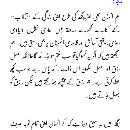
نتیجہ:
ہم انسان بھی اکثر بگلے کی طرح اپنی زندگی کے ’’تالاب‘‘
کے کنارے کھڑے رہتے ہیں۔ہماری نظریں دنیاوی
روزی، وقتی آسائش اور ظاہری اطمینان پر جمی رہتی ہیں۔ ہم
سمجھتے ہیں کہ اگر یہ کھو گیا تو سب ختم ہو جائے گا حالانکہ اصل
رزق اور اصل سکون اس ذات کے پاس ہے جو سب کچھ
عطا کرتی ہے۔ ہم رزق کے پیچھے بھاگتے ہیں لیکن رازق کو
بھول جاتے ہیں۔
بگلا ہمیں یہ سبق دیتا ہے کہ اگر انسان اپنی تمام توجہ صرف