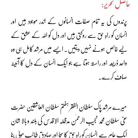
حاصلِ تحریر:
پرندوں کی یہ تمام صفات انسانوں کے اندر موجود ہیں اور
انسان کو راہِ حق سے روکتی ہیں اور دل کو اللہ کے عشق کے
لیے خالص ہونے نہیں دیتیں۔ ایسے میں مرشد کامل ہی وہ
واحد ذریعہ اور راستہ ہوتا ہے جو ایک انسان کے دل کا آئینہ
صاف کرے۔
میرے مرشد پاک سلطان الفقر ہفتم سلطان العاشقین حضرت
سخی سلطان محمد نجیب الرحمٰن مدظلہ الاقدس کی بلند و بالا شان
ایک عام سے انسان کو راہِ حق کا سچا اور صادق طالبِ مولیٰ بنا