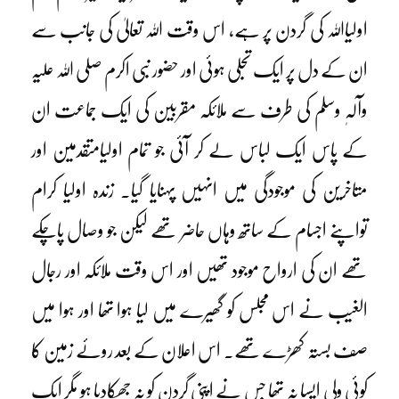
اولیااللہ کی گردن پر ہے، اس وقت اللہ تعالیٰ کی جانب سے
ان کے دل پر ایک تجلی ہوئی اور حضور نبی اکرم صلی اللہ علیہ
وآلہٖ وسلم کی طرف سے ملائکہ مقربین کی ایک جماعت ان
کے پاس ایک لباس لے کر آئی جو تمام اولیامتقدمین اور
متاخرین کی موجودگی میں انہیں پہنایا گیا۔ زندہ اولیا کرام
تواپنے اجسام کے ساتھ وہاں حاضر تھے لیکن جو وصال پاچکے
تھے ان کی ارواح موجود تھیں اور اس وقت ملائکہ اور رجال
الغیب نے اس مجلس کو گھیرے میں لیا ہوا تھا اور ہوا میں
صف بستہ کھڑے تھے۔ اس اعلان کے بعد روئے زمین کا
کوئی ولی ایسا نہ تھا جس نے اپنی گردن کو نہ جھکادیا ہو مگر ایک