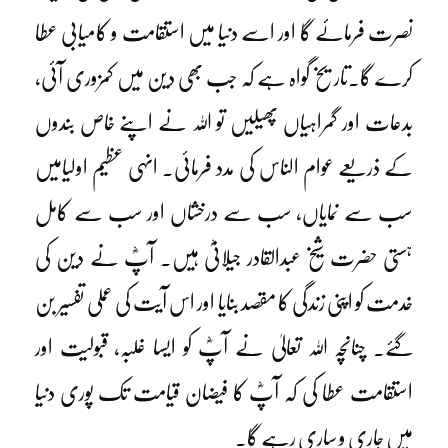
نصرت فرمائے گا اور اسے دنیا میں استقامت و کامیابی عطا
کرے گا۔تاریخ گواہ ہے کہ جب بھی دین میں کمزوری آئی،
بدعات اور گمراہیاں پھیلیں تو اللہ نے اپنے خاص بندوں
کے ذریعے عوام الناس کی مدد فرمائی۔ انہی عظیم اولیامیں
سب سے نمایاں، سب سے درخشاں اور سب سے کامل
ہستی حضرت شیخ عبدالقادر جیلانیؓ ہیں۔ آپؓ نے دین کی
خدمت کو اپنی زندگی کا مقصد بنایا اور اس آیت کی عملی تفسیر بن
گئے۔ چنانچہ اللہ تعالیٰ نے آپؓ کو ایسا غلبہ، قبولیت اور
استقامت عطا کی کہ آپؓ کا فیضان قیامت تک پوری دنیا
میں جاری و ساری رہے گا۔