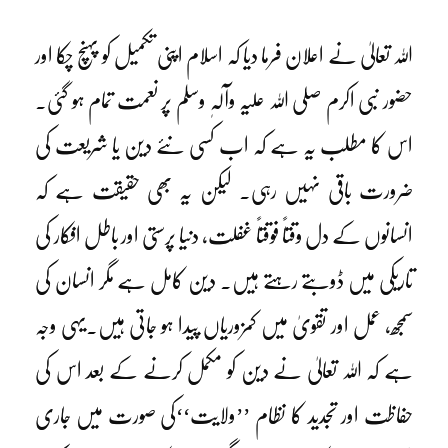
اللہ تعالیٰ نے اعلان فرما دیا کہ اسلام اپنی تکمیل کو پہنچ چکا اور
حضور نبی اکرم صلی اللہ علیہ وآلہٖ وسلم پر نعمت تمام ہو گئی۔
اس کا مطلب یہ ہے کہ اب کسی نئے دین یا شریعت کی
ضرورت باقی نہیں رہی۔ لیکن یہ بھی حقیقت ہے کہ
انسانوں کے دل وقتاً فوقتاً غفلت، دنیا پرستی اور باطل افکار کی
تاریکی میں ڈوبتے رہتے ہیں۔ دین کامل ہے مگر انسان کی
سمجھ، عمل اور تقویٰ میں کمزوریاں پیدا ہو جاتی ہیں۔یہی وجہ
ہے کہ اللہ تعالیٰ نے دین کو مکمل کرنے کے بعد اس کی
حفاظت اور تجدید کا نظام ’’ولایت‘‘کی صورت میں جاری