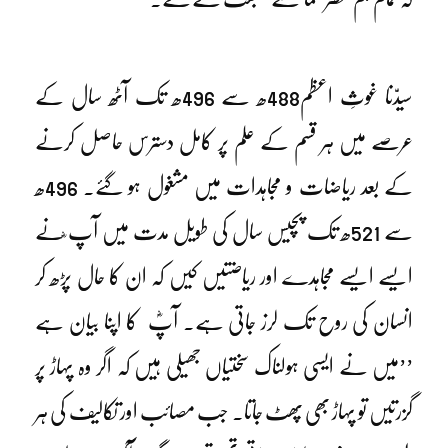
سیدّنا غوثِ اعظم488ھ سے 496ھ تک آٹھ سال کے
عرصے میں ہر قسم کے علم پر کامل دسترس حاصل کرنے
کے بعد ریاضات و مجاہدات میں مشغول ہو گئے۔ 496ھ
سے 521ھ تک پچیس سال کی طویل مدت میں آپ ؓنے
ایسے ایسے مجاہدے اور ریاضتیں کیں کہ ان کا حال پڑھ کر
انسان کی روح تک لرز جاتی ہے۔ آپؓ کا اپنا بیان ہے
’’میں نے ایسی ہولناک سختیاں جھیلی ہیں کہ اگر وہ پہاڑ پر
گزرتیں تو پہاڑ بھی پھٹ جاتا۔ جب مصائب اور تکالیف کی ہر