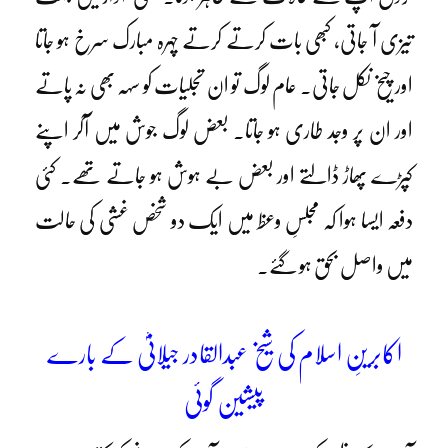
تیزی آ جاتی، کبھی بات کرتے کرتے چہرہ مبارک سرخ ہو جاتا
اور چیخ نکل جاتی۔ عام لوگ تو ان تجلیات کو سہہ بھی نہ پاتے
اور ان پر وجد طاری ہو جاتا۔ بعض لوگ جوش میں آکر اپنے
کپڑے پھاڑ ڈالتے اور بعض بے ہوش ہو جاتے تھے۔ کئی
دفعہ ایسا ہوا کہ مجلسِ وعظ میں ایک دو شخص غشی کی حالت
میں واصل بحق ہو گئے۔
اکابرینِ اسلام کی شیخ عبدالقادر جیلانیؓ کے بارے
پیشین گوئی