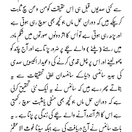
سے کئی صدیوں قبل ہی اِس حقیقت کومن وعن سچ ثابت
کرچکے ہیں کہ دورانِ حمل ماں جو کچھ بھی سوچ رہی ہوتی ہے
اور پڑھ رہی ہوتی ہے تو اُس کا اثر دونوں صورتوں میں شکمِ مادر
میں رہنے (پلنے) والے بچے پر ضرور پڑ تاہے اور آج چاند کو
چھولینے اور اِس پر چہل قدمی کرنے کی دعویدار اکیسویں صدی
کی جدید سائنسی دنیاکے سائنسدان اپنی تحقیقات سے یہ
بتاتے پھر رہے ہیں کہ سائنس نے یہ ایک نئی تحقیق کرلی
ہے کہ دورانِ حمل ماں جو کچھ بھی منفی یامثبت سوچ رکھتی
ہے اِس کا اَثر آئندہ آنے والے بچے کی زندگی پر پڑتا ہے۔ یہ
بات سائنس نے آج دریافت کی ہے جبکہ سیدّنا غوث الاعظمؓ