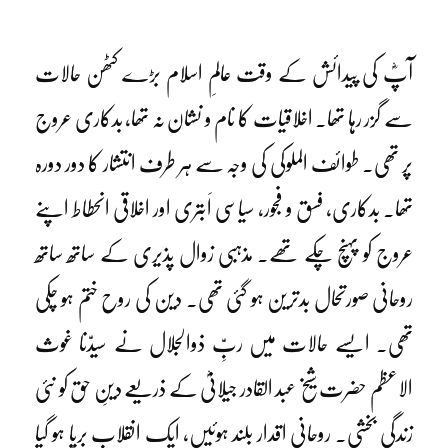
آپؓ کی پیدائش کے وقت عالمِ اسلام بڑے کٹھن حالات
سے گزر رہا تھا۔ اخلاقیات کا نام و نشان نہ تھا، بدکاری عروج
پر تھی۔ طوائف الملوکی کی وجہ سے ہر طرف انتشار کا دور دورہ
تھا۔ بدکاری، فسق و فجور، سیاسی اَبتری اور اخلاقی انحطاط اپنے
عروج کو پہنچ چکے تھے۔ مذہبی زوال پذیری کے ساتھ ساتھ
روحانی صورتحال بدترین ہو گئی تھی۔ دین کی روح ختم ہو چکی
تھی۔ ایسے حالات میں ربِّ ذوالجلال نے سیدّنا غوث
الاعظم حضرت شیخ عبد القادر جیلانیؓ کے ذریعے دینِ حق کو نئی
زندگی بخشی۔ روحانی اقدار بلند ہوئیں، ایک انقلاب برپا ہو گیا