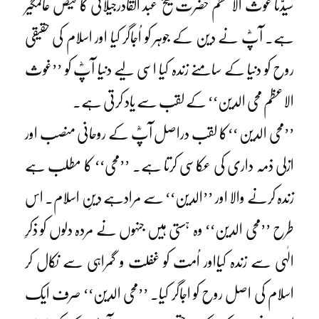
سیدّنا غوث الاعظم حضرت شیخ عبد القادرجیلانیؓ کا فیض عالمگیر
ہے۔ آپؓ نے دین کے جوہر کو اُجاگر کیا اور اسلام کی حقیقی
روح کو دنیا کے سامنے زندہ کیا اسی لیے دنیا آپؓ کو ’’غوث
الاعظم محی الدین‘‘ کے لقب سے یاد کرتی ہے۔
’’محی الدین ‘‘کا لقب دراصل آپؓ کے روحانی منصب اور
ازلی ذمہ داری کی عکاسی کرتا ہے۔ ’’محی‘‘ کا مطلب ہے
زندہ کرنے والا اور ’’الدین‘‘ سے مرادہے دینِ اسلام۔ اس
طرح ’’محی الدین‘‘ وہ ہستی ہیں جنہوں نے مردہ دلوں کو ذکرِ
الٰہی سے زندہ کیااور اُمت کو غفلت و گمراہی سے نکال کر
اسلام کی اصل روح کو اجاگر کیا۔ ’’محی الدین‘‘ صرف ایک