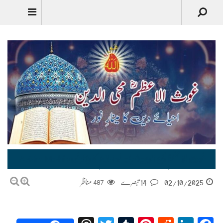
غوث الاعظمؓ محی الدین احیائے اسلام کا مینارِ نور Ghaus-ul-Azam Mohiyuddin-Ahya-e-Deen Ka Minar-e-Nur
02/10/2025
14 تبصرے
487
مناظر