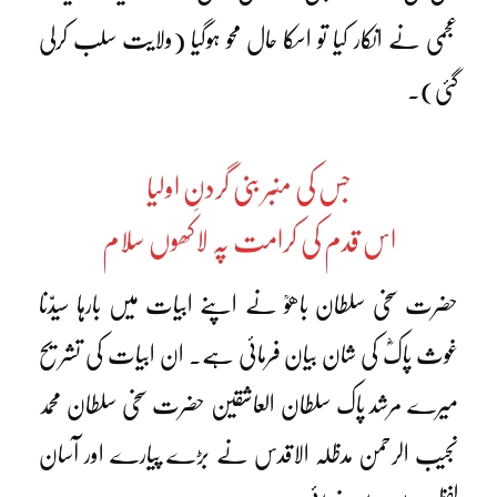
عجمی نے انکار کیا تو اسکا حال محو ہوگیا (ولایت سلب کرلی
گئی)۔
جس کی منبر بنی گردنِ اولیا
اس قدم کی کرامت پہ لاکھوں سلام
حضرت سخی سلطان باھوؒ نے اپنے ابیات میں بارہا سیدّنا
غوث پاکؓ کی شان بیان فرمائی ہے۔ ان ابیات کی تشریح
میرے مرشد پاک سلطان العاشقین حضرت سخی سلطان محمد
نجیب الرحمن مدظلہ الاقدس نے بڑے پیارے اور آسان