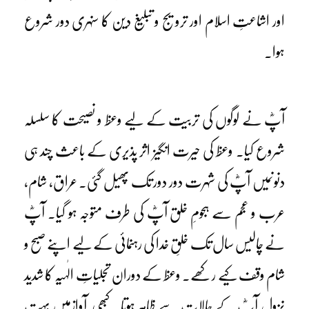
اور اشاعتِ اسلام اور ترویج و تبلیغ دین کا سنہری دور شروع
ہوا۔
آپؓ نے لوگوں کی تربیت کے لیے وعظ و نصیحت کا سلسلہ
شروع کیا۔ وعظ کی حیرت انگیز اثر پذیری کے باعث چند ہی
دنوںمیں آپؓ کی شہرت دور دور تک پھیل گئی۔ عراق، شام،
عرب و عجم سے ہجومِ خلق آپؓ کی طرف متوجہ ہو گیا۔ آپؓ
نے چالیس سال تک خلقِ خدا کی رہنمائی کے لیے اپنے صبح و
شام وقف کیے رکھے۔ وعظ کے دوران تجلیاتِ الٰہیہ کا شدید
نزول آپؓ کے حالات سے ظاہر ہوتا۔ کبھی آوازمیں بہت