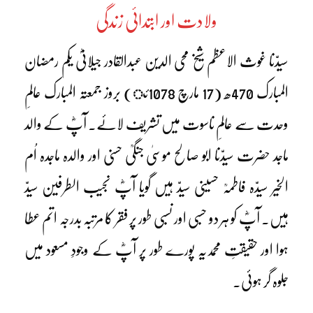
ولادت اور ابتدائی زندگی
سیدّنا غوث الاعظم شیخ محی الدین عبدالقادر جیلانیؓ یکم رمضان
المبارک 470ھ (17 مارچ 1078ئ) بروز جمعتہ المبارک عالمِ
وحدت سے عالمِ ناسوت میں تشریف لائے۔ آپؓ کے والد
ماجد حضرت سیدّنا ابو صالح موسیٰ جنگیؒ حسنی اور والدہ ماجدہ اُم
الخیر سیدّہ فاطمہؒ حسینی سیدّ ہیں گویا آپؓ نجیب الطرفین سیدّ
ہیں۔ آپؓ کو ہر دو حسبی اور نسبی طور پر فقر کا مرتبہ بدرجہ اتم عطا
ہوا اور حقیقتِ محمدیہ پورے طور پر آپؓ کے وجودِ مسعود میں
جلوہ گر ہوئی۔