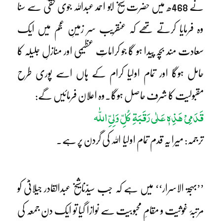
نے 468ھ میں حضرت شیخ ابو احمد عبداللہ جوی حقیؒ سے سنا
وہ فرمایا کرتے تھے کہ عنقریب سر زمینِ عجم میں ایک
سعادت مند بچہ پیدا ہو گا جو کراماتِ عظیمی اور منازلِ جلیلہ کا
حامل ہوگا اور تمام اولیا کرام کے ہاں اسے پوری طرح
مقبولیت کا شرف حاصل ہوگا۔وہ اعلان فرمائیں گے:
قَدَمِیْ ہَذِہٖ عَلٰی رَقَبَۃِ کُلِّ وَلِیِّ اللّٰہ
ترجمہ: میرا یہ قدم تمام اولیا اللہ کی گردن پر ہے۔
’’بہجۃ الاسرار‘‘ میں ہے کہ جب سیدّناشیخ عبدالقادر جیلانیؓ کو
مرتبۂ غوثیت و مقامِ محبوبیت سے نوازا گیا تو ایک دن جمعہ کی