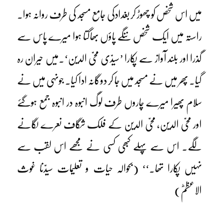
میں اس شخص کو چھوڑ کر بغدادکی جامع مسجد کی طرف روانہ ہوا۔
راستہ میں ایک شخص ننگے پاؤں بھاگتا ہوا میرے پاس سے
گذرا اور بلند آواز سے پکارا ’سیدّی محیّ الدین‘۔میں حیران رہ
گیا۔ پھر میں نے مسجد میں جا کر دوگانہ ادا کیا۔ جونہی میں نے
سلام پھیرا میرے چاروں طرف لوگ انبوہ در انبوہ جمع ہوگئے
اور محیّ الدین، محیّ الدین کے فلک شگاف نعرے لگانے
لگے۔ اس سے پہلے کبھی کسی نے مجھے اس لقب سے
نہیں پکارا تھا۔‘‘ (بحوالہ حیات و تعلیمات سیدّنا غوث
الاعظمؓ)