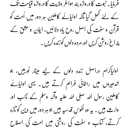
فرمایا۔ نبوت کا دروازہ بند ہوا مگر ولایت کا دروازہ قیامت تک
کے لئے کھل گیا تاکہ اولیائے کاملین ہر دور میں اُمت کو
قرآن و سنت کی اصل روح یاد دلائیں، ایمان و عشق کے
چراغ روشن کریں اور مردہ دلوں کو زندہ کریں۔
اولیاکرام دراصل زندہ دلوں کے لیے مینارِ نورہیں، جو
اندھیروں میں رہنمائی فراہم کرتے ہیں۔ یہی اولیائے
کاملین رسول اللہ صلی اللہ علیہ وآلہٖ وسلم کے نائب اور
وارث ہیں۔ یہ وہ نفوسِ قدسیہ ہیں جو ہر دور میں دین کو تازہ
کرتے، کتاب و سنت کی روشنی میں امت کی اصلاح