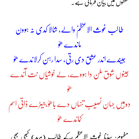
لفظوں میں بیان فرمائی ہے۔
طالب غوث الاعظمؓ والے، شالا کدی نہ ہوون
ماندے ھوُ
جیندے اندر عشق دی رتی، سدا رہن کرلاندے ھوُ
جینوں شوق ملن دا ہووے، لے خوشیاں نت آندے
ھوُ
دوہیں جہان نصیب تنہاں دے باھوؒ،جیہڑے ذاتی اسم
کماندے ھوُ
مفہوم: سیدّنا غوث الاعظم ؓکے طالب (مرید) کبھی بھی