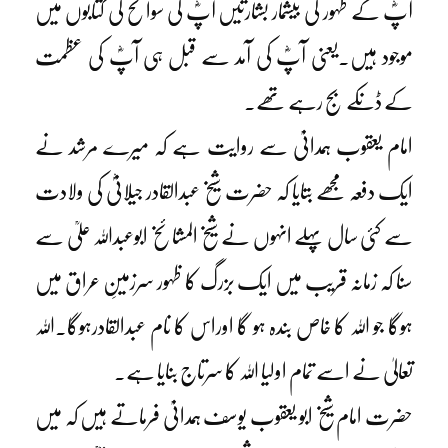
آپؓ کے ظہور کی بیشمار بشارتیں آپؓ کی سوانح کی کتابوں میں
موجود ہیں۔یعنی آپؓ کی آمد سے قبل ہی آپؓ کی عظمت
کے ڈنکے بج رہے تھے۔
امام یعقوب ہمدانیؒ سے روایت ہے کہ میرے مرشد نے
ایک دفعہ مجھے بتایا کہ حضرت شیخ عبدالقادر جیلانیؓ کی ولادت
سے کئی سال پہلے انہوں نے شیخ المشائخ ابوعبداللہ علیؒ سے
سنا کہ زمانہ قریب میں ایک بزرگ کا ظہور سرزمینِ عراق میں
ہوگا جو اللہ کا خاص بندہ ہو گا اوراس کا نام عبدالقادرہوگا۔اللہ
تعالیٰ نے اسے تمام اولیا اللہ کا سرتاج بنایا ہے۔
حضرت امام شیخ ابو یعقوب یوسف ہمدانیؒ فرماتے ہیں کہ میں