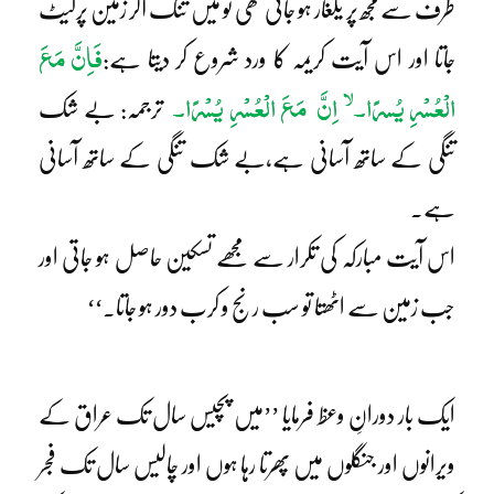
طرف سے مجھ پر یلغار ہو جاتی تھی تو میں تنگ آکر زمین پرلیٹ
فَاِنَّ مَعَ
جاتا اور اس آیت کریمہ کا ورد شروع کر دیتا ہے:
لا
الْعُسْرِ یُسرًا۔
اِنَّ مَعَ الْعُسْرِ یُسْرًا۔
ترجمہ: بے شک
تنگی کے ساتھ آسانی ہے،بے شک تنگی کے ساتھ آسانی
ہے۔
اس آیت مبارکہ کی تکرار سے مجھے تسکین حاصل ہو جاتی اور
جب زمین سے اٹھتا تو سب رنج و کرب دور ہو جاتا۔‘‘
ایک بار دورانِ وعظ فرمایا ’’میں پچیس سال تک عراق کے
ویرانوں اور جنگلوں میں پھرتا رہا ہوں اور چالیس سال تک فجر