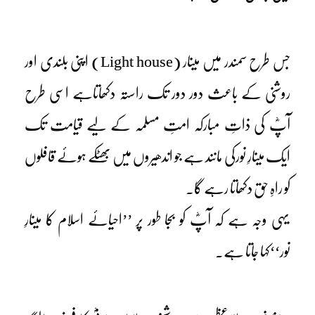
جس طرح سمندر میں مینار (Light house) اپنی بلندی اور
روشنی کے باعث دور دور تک راستہ دکھاتاہے اسی طرح
آپؓ کی ذاتِ مبارکہ امتِ مسلمہ کے لیے قیامت تک
ایک مینارِ نورکی مانند ہے جو اندھیروں میں بھٹکے ہوئے قافلوں
کو راہِ حق دکھاتا رہے گا۔
یہی وجہ ہے کہ آپؓ کو بجا طور پر ’’احیائے اسلام کا مینارِ
نور‘‘کہا جاتا ہے۔