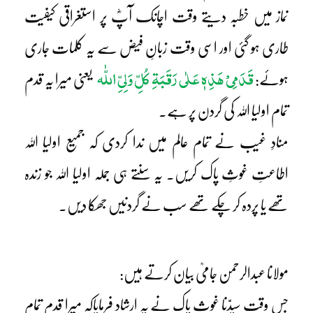
نماز میں خطبہ دیتے وقت اچانک آپؓ پر استغراقی کیفیت
طاری ہو گئی اور اسی وقت زبانِ فیض سے یہ کلمات جاری
قَدَمِیْ ہَذِہٖ عَلٰی رَقَبَۃِ کُلِّ وَلِیِّ اللّٰہ
ہوئے:
یعنی میرا یہ قدم
تمام اولیا اللہ کی گردن پر ہے۔
منادِ غیب نے تمام عالم میں ندا کردی کہ جمیع اولیا اللہ
اطاعتِ غوثِ پاک کریں۔ یہ سنتے ہی جملہ اولیا اللہ جو زندہ
تھے یا پردہ کر چکے تھے سب نے گردنیں جھکا دیں۔
مولانا عبدالرحمن جامیؒ بیان کرتے ہیں:
جس وقت سیدّنا غوث پاک نے یہ ارشاد فرمایاکہ میرا قدم تمام