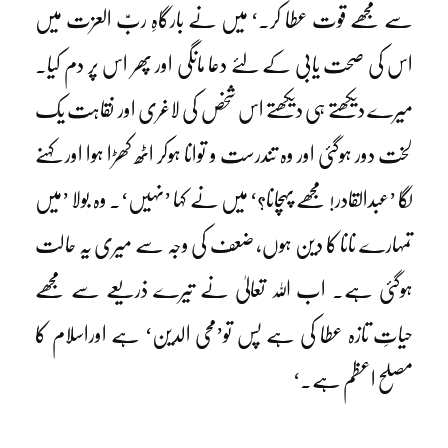
سے مجھے قوت عطا کر۔‘ میں نے بارگاہِ ربّ العزت میں
اس کی صحت یابی کے لئے دعا مانگی اور پھر اس پر دم کیا۔
میرے دیکھتے ہی دیکھتے اس شخص کی لاغری اور نقاہت یک
لخت دور ہوگئی اور وہ تندرست و توانا ہوکر اٹھ کھڑا ہوا اور کہنے
لگا ’عبدالقادر! مجھے پہچانا؟‘ میں نے کہا ’نہیں‘۔ وہ بولا ’میں
تمہارے نانا کا دین ہوں، ضعف کی وجہ سے میری یہ حالت
ہوگئی ہے۔ اب اللہ تعالیٰ نے تیرے ذریعے سے مجھے
حیاتِ تازہ عطا کی ہے پس تو’محی الدین‘ ہے اوراسلام کا
مصلح اعظم ہے۔‘