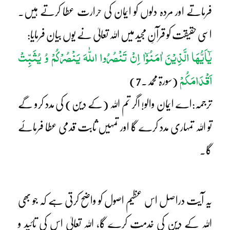
فرماتے اور مردہ دلوں کو ایمان کی حرارت عطا کرتے ہیں۔
اسی حقیقت کو قرآنِ مجید میں اللہ تعالیٰ نے یوں بیان فرمایا:
یٰٓاَیُّھَا الَّذِیْنَ اٰمَنُوْٓا اِنْ تَنْصُرُوا اللّٰہَ یَنْصُرْکُمْ وُ یُثَبِّتْ
اَقْدَامَکُمْ
(سورۃ محمد۔7)
ترجمہ:اے ایمان والو! اگر تم اللہ (کے دین) کی مدد کرو گے
تو اللہ تمہاری مدد کرے گا اور تمہیں ثابت قدمی عطا فرمائے
گا۔
یہ آیت دراصل اس عظیم اصول کو واضح کرتی ہے کہ جو بھی
اللہ کے دین کی خدمت کرے گا، اللہ تعالیٰ اس کی تائید و