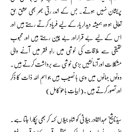
پریشان نہیں ہوتے۔ جس کے اندر رتی بھر بھی عشق ِحق
تعالیٰ ہو وہ ہمیشہ دیدارِ یار کے لیے فریاد کرتے رہتے ہیں اور
اس کے لیے بے قراراور بے چین رہتے ہیں اور محبوبِ
حقیقی سے ملاقات کی خوشی میں راہِ فقر میں آنے والی
مشکلات اور آزمائشیں بڑی خوشی سے برداشت کرتے ہیں۔
دونوں جہانوں میں وہی با نصیب ہیں جو اسمِ اللہ ذات کا ذکر
اور تصور کرتے ہیں۔(ابیاتِ باھوؒ کامل)
سیدّناشیخ عبدالقادر جیلانیؓ کو شاہِ جیلاں کہہ کر بھی پکارا جاتا ہے۔