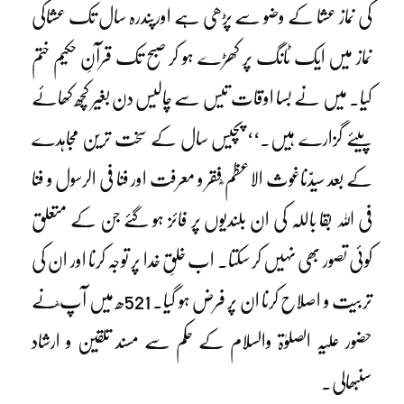
کی نماز عشا کے وضو سے پڑھی ہے اورپندرہ سال تک عشاکی
نماز میں ایک ٹانگ پر کھڑے ہو کر صبح تک قرآنِ حکیم ختم
کیا۔ میں نے بسا اوقات تیس سے چالیس دن بغیر کچھ کھائے
پیئے گزارے ہیں۔‘‘ پچیس سال کے سخت ترین مجاہدے
کے بعد سیدّناغوث الاعظم ؓفقر و معرفت اور فنا فی الرسول و فنا
فی اللہ بقا باللہ کی ان بلندیوں پر فائز ہو گئے جن کے متعلق
کوئی تصور بھی نہیں کر سکتا۔ اب خلقِ خدا پر توجہ کرنا اور ان کی
تربیت و اصلاح کرنا ان پر فرض ہو گیا۔ 521ھ میں آپ ؓنے
حضور علیہ الصلوٰۃ والسلام کے حکم سے مسند تلقین و ارشاد
سنبھالی۔