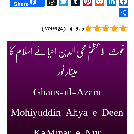
Threads
Twitter
Tumblr
Pinterest
Reddit
LinkedIn
Facebook
Share
Share
4.9/5 - (24 votes)
غوث الاعظمؓ محی الدین احیائے اسلام کا
مینارِ نور
Ghaus-ul-Azam
Mohiyuddin-Ahya-e-Deen
Ka Minar-e-Nur