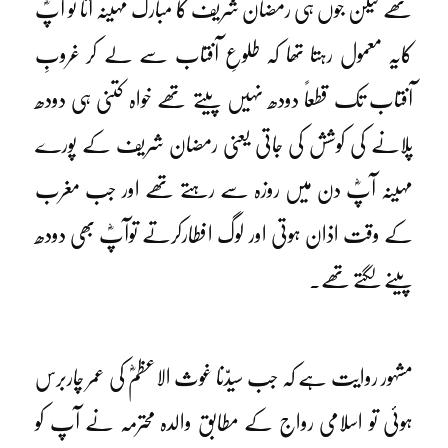
تھے لیکن جوں ہی رمضان شریف کا مبارک مہینہ آتا تو آپؓ
کایہ معمول رہتا تھا کہ طلوعِ آفتاب سے لے کر غروبِ
آفتاب تک قطعاً دودھ نہیں پیتے تھے خواہ کتنی ہی دودھ
پلانے کی کوشش کی جاتی یعنی رمضان شریف کے پورے
مہینہ آپؓ دن میں روزہ سے رہتے تھے اور جب مغرب
کے وقت اذان ہوتی اور لوگ افطارکرتے توآپؓ بھی دودھ
پینے لگتے تھے۔
مشہور روایت ہے کہ جب سیدّنا غوث الاعظمؓ کی عمر چاربرس
ہوئی تو اسلامی رواج کے مطابق والدہ محترمہ نے آپ کو