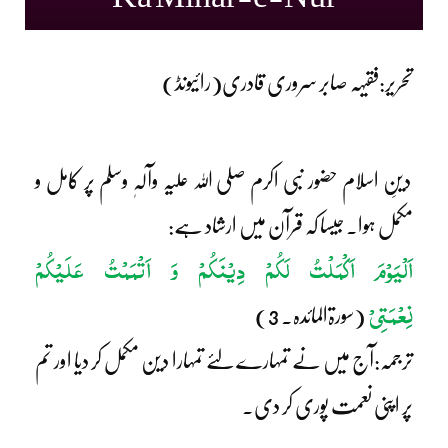
تحریر:فقیہہ صابر سروری قادری(رائیونڈ)
دینِ اسلام حضور نبی اکرم صلی اللہ علیہ وآلہٖ وسلم پر کامل و
مکمل ہوا۔ جیسا کہ قرآن میں ارشاد ہے:
اَلْیَوْمَ اَکْمَلْتُ لَکُمْ دِیْنَکُمْ وَ اَتْمَمْتُ عَلَیْکُمْ
نِعْمَتِیْ
(سورۃالمائدہ۔ 3)
ترجمہ:آج میں نے تمہارے لئے تمہارا دین مکمل کر دیا اور تم
پر اپنی نعمت پوری کر دی۔