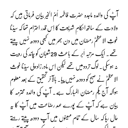
آپؓ کی والدہ ماجدہ حضرت فاطمہ اُمّ الخیر بیان فرماتی ہیں کہ
ولادت کے ساتھ احکامِ شریعت کا اِس قدر احترام تھا کہ سیدّنا
غوثِ الاعظمؓ رمضان میں دن بھر میں کبھی دودھ نہیں پیتے
تھے۔ ایک مرتبہ اَبر کے باعث 29شعبان کو چاند کی رویت
نہ ہوسکی۔ لوگ ترددمیں تھے لیکن اِس مادر زادولی سیدّنا غوث
الاعظمؓ نے صبح کو دودھ نہیں پیا۔ بالآخر تحقیق کے بعد معلوم
ہواکہ آج یکم رمضان المبارک ہے۔ آپؓ کی والدہ محترمہ کا
بیان ہے کہ آپؓ کے پورے عہدِ رضاعت میں آپؓ کا یہ
حال رہا کہ سال کے تمام مہینوں میں آپ دودھ پیتے رہتے