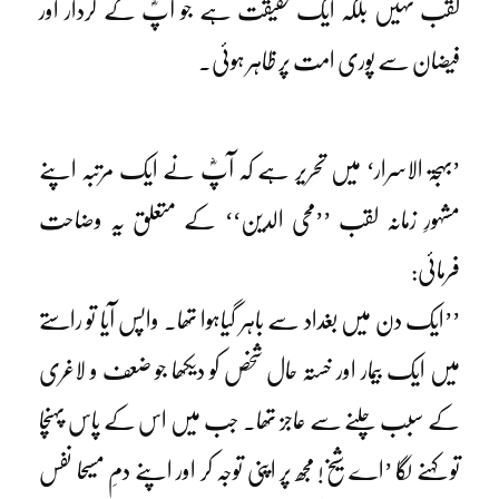
لقب نہیں بلکہ ایک حقیقت ہے جو آپؓ کے کردار اور
فیضان سے پوری امت پر ظاہر ہوئی۔
’بہجۃ الاسرار‘ میں تحریر ہے کہ آپؓ نے ایک مرتبہ اپنے
مشہورِ زمانہ لقب ’’محی الدین‘‘ کے متعلق یہ وضاحت
فرمائی:
’’ایک دن میں بغداد سے باہر گیاہوا تھا۔ واپس آیا تو راستے
میں ایک بیمار اور خستہ حال شخص کو دیکھا جو ضعف و لاغری
کے سبب چلنے سے عاجز تھا۔ جب میں اس کے پاس پہنچا
تو کہنے لگا ’اے شیخ! مجھ پر اپنی توجہ کر اور اپنے دمِ مسیحا نفس