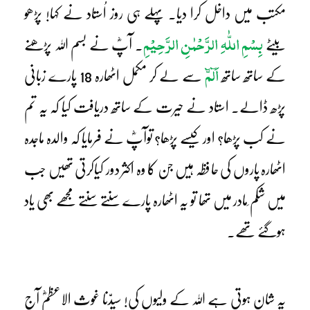
مکتب میں داخل کرا دیا۔ پہلے ہی روز اُستاد نے کہا! پڑھو
بِسْمِ اللّٰہِ الرَّحْمٰنِ الرَّحِیْمِ
بیٹے
۔ آپؓ نے بسم اللہ پڑھنے
اَلٓمّٓ
کے ساتھ ساتھ
سے لے کر مکمل اٹھارہ 18 پارے زبانی
پڑھ ڈالے۔ استاد نے حیرت کے ساتھ دریافت کیا کہ یہ تم
نے کب پڑھا؟ اور کیسے پڑھا؟ توآپؓ نے فرمایا کہ والدہ ماجدہ
اٹھارہ پاروں کی حافظہ ہیں جن کا وہ اکثر دور کیاکرتی تھیں جب
میں شکم ِمادر میں تھا تو یہ اٹھارہ پارے سنتے سنتے مجھے بھی یاد
ہوگئے تھے۔
یہ شان ہوتی ہے اللہ کے ولیوں کی! سیدّنا غوث الاعظمؓ آج