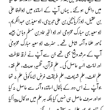
میں داخل ہو گئے۔ یہاں آپؓ کے اساتذہ میں ابوالوفا علیؒ
بن عقیل، ابو زکریاؒ یحییٰ بن علی تبریزی، ابو سعیدؒ بن عبدالکریم،
ابو سعید بن مبارک مخزومی اور ابو الخیر حماد بن مسلم دباسؒ جیسے
نامور علما و آئمہ شامل تھے۔ حضرت ابو سعید مبارک مخزومیؒ
آپ کے مرشد و شیخ بھی تھے جن سے آپؓ نے خرقۂ خلافت
اور امانتِ الٰہیہ حاصل کی۔ علمِ قرآن، تفسیر، حدیث، علمِ فقہ،
علمِ لغت، علمِ شریعت، علمِ طریقت غرض ایسا کوئی علم نہ تھا
جو آپؓ نے اس دور کے باکمال اساتذہ و آئمہ سے حاصل نہ کیا
ہو اور صرف حاصل ہی نہیں کیا بلکہ ہر علم میں وہ کمال پیدا کیا
کہ تمام ہم عصرعلما سے سبقت لے گئے۔