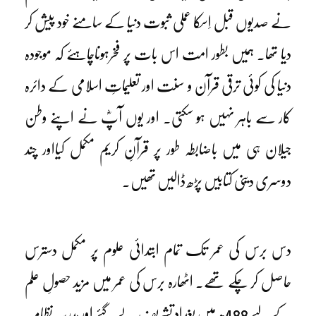
نے صدیوں قبل اِسکا عملی ثبوت دنیا کے سامنے خود پیش کر
دیا تھا۔ ہمیں بطور امت اس بات پر فخرہوناچاہئے کہ موجودہ
دنیا کی کوئی ترقی قرآن و سنت اور تعلیماتِ اسلامی کے دائرہ
کار سے باہر نہیں ہو سکتی۔ اور یوں آپؓ نے اپنے وطن
جیلان ہی میں باضابطہ طور پر قرآنِ کریم مکمل کیااور چند
دوسری دینی کتابیں پڑھ ڈالیں تھیں۔
دس برس کی عمر تک تمام ابتدائی علوم پر مکمل دسترس
حاصل کر چکے تھے۔ اٹھارہ برس کی عمر میں مزید حصولِ علم
کے لیے 488ھ میں بغداد تشریف لے گئے اور مدرسہ نظامیہ