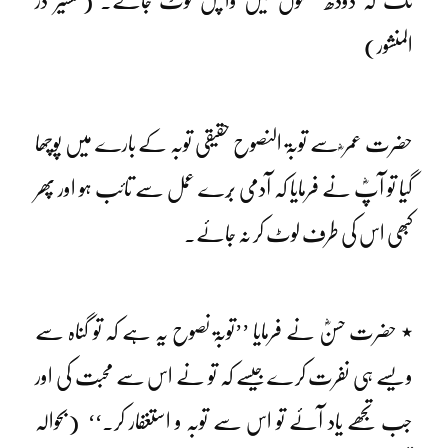
تک کہ دودھ تھنوں میں واپس لوٹ جائے۔ (تفسیر در
المنشور)
حضرت عمر ؓ سے توبۃ النصوح حقیقی توبہ کے بارے میں پوچھا
گیا تو آپؓ نے فرمایا کہ آدمی بُرے عمل سے تائب ہو اور پھر
کبھی اس کی طرف لوٹ کر نہ جائے۔
٭ حضرت حسنؓ نے فرمایا ’’توبۃ نصوح یہ ہے کہ تو گناہ سے
ویسے ہی نفرت کرے جیسے کہ تو نے اس سے محبت کی اور
جب تجھے یاد آئے تو اس سے توبہ و استغفار کر۔‘‘ (بحوالہ