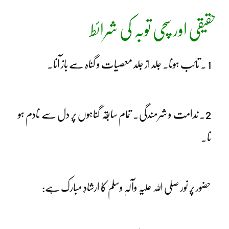
حقیقی اور سچی توبہ کی شرائط
1 ۔ تائب ہونا۔ جلد از جلد معصیات و گناہ سے باز آنا۔
2۔ ندامت و شرمندگی۔ تمام سابقہ گناہوں پر دل سے نادم ہو
نا۔
حضور پُر نور صلی اللہ علیہ وآلہٖ وسلم کا ارشادِ مبارک ہے: