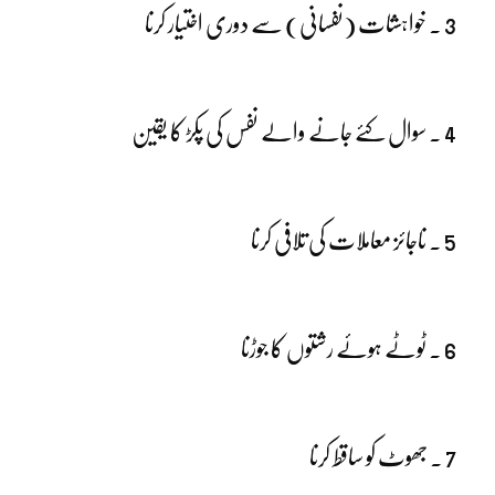
3 ۔ خواہشات (نفسانی) سے دوری اختیار کرنا
4 ۔ سوال کئے جانے والے نفس کی پکڑ کا یقین
5 ۔ ناجائز معاملات کی تلافی کرنا
6 ۔ ٹوٹے ہوئے رشتوں کا جوڑنا
7 ۔ جھوٹ کو ساقط کرنا