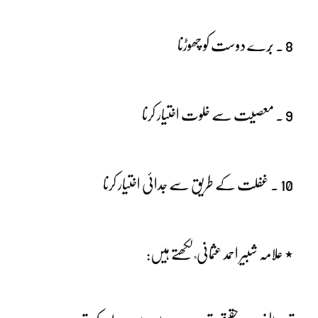
8 ۔ بُرے دوست کو چھوڑنا
9 ۔ معصیت سے خلوت اختیار کرنا
10 ۔ غفلت کے طریق سے جدائی اختیار کرنا
٭ علامہ شبیر احمد عثمانی ؒ لکھتے ہیں: