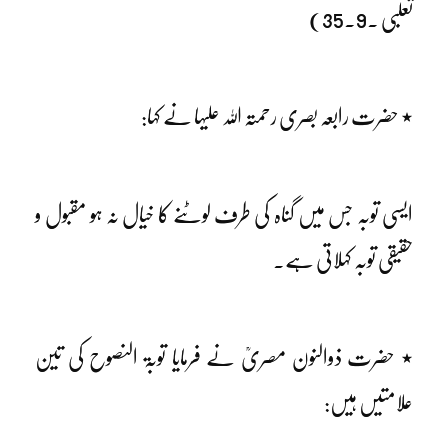
ثعلبی ۔9۔35)
٭ حضرت رابعہ بصری رحمتہ اللہ علیہا نے کہا:
ایسی توبہ جس میں گناہ کی طرف لوٹنے کا خیال نہ ہو مقبول و
حقیقی توبہ کہلاتی ہے۔
٭ حضرت ذوالنون مصریؒ نے فرمایا توبۃ النصوح کی تین
علامتیں ہیں: