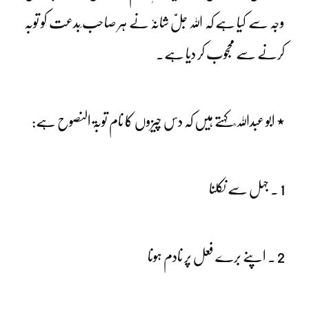
وجہ سے کیا ہے کہ اللہ جلّ شانہٗ نے ہر صاحب ِبدعت کو توبہ
کرنے سے محجوب کر دیا ہے۔
٭ ابو عبداللہ ؒ کہتے ہیں کہ دس چیزوں کا نام توبۃ النصوح ہے:
1 ۔ جہل سے نکلنا
2 ۔ اپنے برے فعل پر نادم ہونا