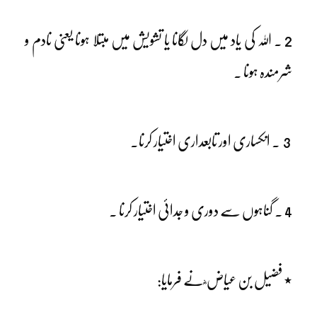
2 ۔ اللہ کی یاد میں دل لگانا یا تشویش میں مبتلا ہونا یعنی نادم و
شرمندہ ہونا ۔
3 ۔ انکساری اور تابعداری اختیار کرنا۔
4 ۔ گناہوں سے دوری و جدائی اختیار کرنا ۔
٭ فضیل بن عیاض ؓ نے فرمایا: