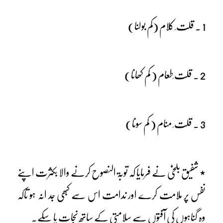
1 ۔ قلت ِ کلام (کم بولنا)
2 ۔ قلت ِطعام ( کم کھانا)
3 ۔ قلت ِ منام ( کم سونا)
٭ شفیق بلخیؒ نے فرمایا کہ توبۃ النصوح کرنے والا بکثرت اپنے
نفس پر ملامت کرے اور ندامت اس سے کبھی جد انہ ہو تاکہ
وہ گناہوں کی آفتوں سے سلامتی کے ساتھ نجات پا سکے۔