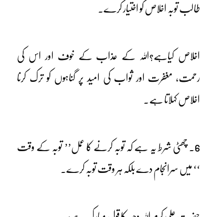
طالب توبہ اخلاص کو اختیار کرے۔
اخلاص کیاہے؟اللہ کے عذاب کے خوف اور اس کی
رحمت، مغفرت اور ثواب کی امید پر گناہوں کو ترک کرنا
اخلاص کہلاتا ہے۔
6۔ چھٹی شرط یہ ہے کہ توبہ کرنے کا عمل’’ توبہ کے وقت
‘‘ میں سرانجام دے بلکہ ہر وقت توبہ کرے۔
حضرت علی کرم اللہ وجہہ کا قول مبارک ہے: