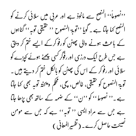
’’نصوحاً‘‘ النصح سے ماخوذ ہے اور عربی میں سلائی کرنے کو
النصح کہا جاتا ہے۔ گویا ’’توبۃ النصوح ’’ حقیقی توبہ‘‘ گناہوں
کے باعث ہونے والی پھٹن کو رفو کرکے ایسے ختم کر دیتی
ہے جس طرح ایک درزی اور رفوگر کسی پھٹے ہوئے کپڑے کو
سلائی اور رفو کر کے اس کی پھٹن کو بالکل ختم کر دیتے ہیں۔
توبۃ النصوح کو حقیقی، خالص، سچی، محکم و پختہ توبہ بھی کہا جاتا
ہے۔’’ نصوحًا ‘‘ کو ’’ن‘‘ کے ضمہ کے ساتھ بھی پڑھا جاتا
ہے جس سے مراد ایسی ’’ توبہ‘‘ ہے کہ جس سے مومن
نصیحت حاصل کرے۔ (تفسیر المعانی)