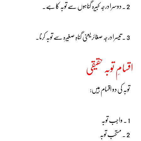
2 ۔ دوسرا درجہ کبیرہ گناہوں سے توبہ کا ہے۔
3 ۔ تیسرا درجہ صغائر یعنی گناہِ صغیرہ سے توبہ کرنا۔
اقسامِ توبہ حقیقی
توبہ کی دو اقسام ہیں:
1 ۔ واجب توبہ
2 ۔ مستحب توبہ