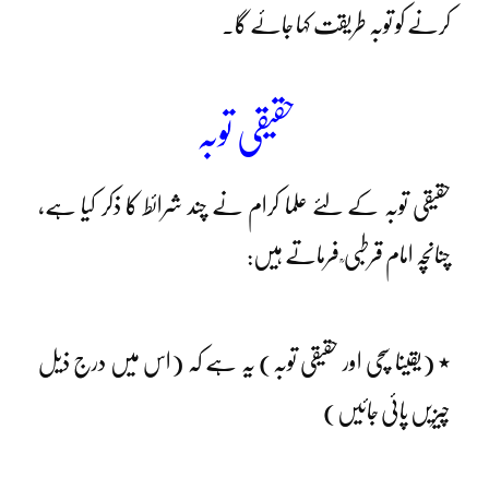
کرنے کو توبہ طریقت کہا جائے گا۔
حقیقی توبہ
حقیقی توبہ کے لئے علما کرام نے چند شرائط کا ذکر کیا ہے،
چنانچہ امام قرطبی ؒ فرماتے ہیں:
٭ (یقینا سچی اور حقیقی توبہ) یہ ہے کہ (اس میں درج ذیل
چیزیں پائی جائیں)