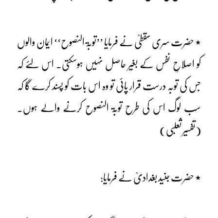
٭ حضرت سری سقطیؒ نے فرمایا ’’توبۃ النصوح‘‘ ایمان والوں
کو اصلاحِ نفس کے بغیر حاصل نہیں ہوسکتی۔ اس لئے کہ
جس کی توبہ درست قرار پائی تو وہ اس بات کو پسند کرے گا کہ
سب لوگ اس کی طرح توبۃ النصوح کرنے والے ہوں۔
(تفسیر ثعلبی)
٭ حضرت جنید بغدادیؒ نے فرمایا: