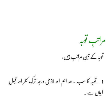
مراتبِ توبہ
توبہ کے تین مراتب ہیں:
1 ۔ توبہ کا سب سے اہم اور لازمی درجہ ترکِ کفر اور قبولِ
ایمان ہے۔