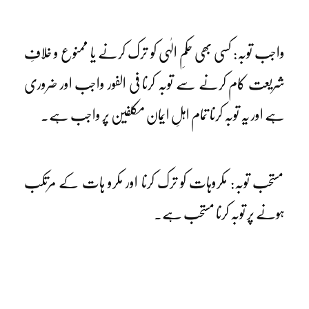
واجب توبہ: کسی بھی حکمِ الٰہی کو ترک کرنے یا ممنوع و خلافِ
شریعت کام کرنے سے توبہ کرنا فی الفور واجب اور ضروری
ہے اور یہ توبہ کرنا تمام اہلِ ایمان مکلفین پر واجب ہے۔
مستحب توبہ: مکروہات کو ترک کرنا اور مکرو ہات کے مرتکب
ہونے پر توبہ کرنا مستحب ہے۔