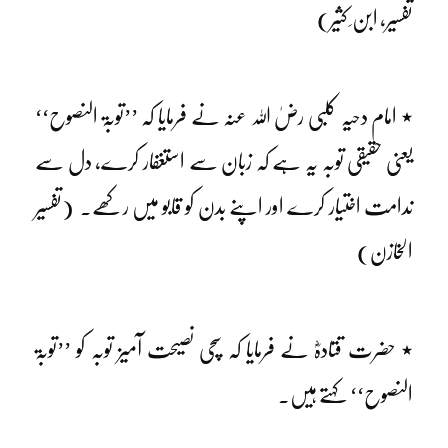
تفسیر، ابن ِ کثیر)
٭ امام دحیہ کلبی رضٰ اللہ عنہ نے فرمایا کہ ’’توبۃ النصوح‘‘
یعنی حقیقی توبہ یہ ہے کہ زبان سے استغفار کرے، دل سے
ندامت اختیار کرے اور اپنے بدن کو قابو میں رکھے۔ (تفسیر
الخازن)
٭ حضرت قتادہؓ نے فرمایا کہ سچی نصیحت آمیز توبہ کو ’’توبۃ
النصوح‘‘ کہتے ہیں۔