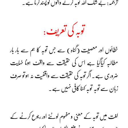
ترجمہ: بے شک اللہ توبہ کرنے والوں کو پسند کرتا ہے۔
توبہ کی تعریف:
خطائوں اور معصیت (گناہ) سے جس توبہ کا ہم سے بار بار
مطالبہ کیاگیا ہے اس کی حقیقت سے واقف ہونا نہایت
ضروری ہے۔ اگر توبہ کی حقیقت سے واقفیت نہ ہو تو صرف
زبان سے توبہ توبہ کہنا کافی نہیں ہے۔
لغت میں توبہ کے معنی و مفہوم لوٹنے اور رجوع کرنے کے