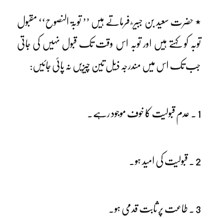
٭ حضرت سعید بن جبیر ؓ فرماتے ہیں ’’ توبۃ النصوح‘‘ مقبول
توبہ کو کہتے ہیں اور توبہ اس وقت تک قبول نہیں کی جاتی
جب تک اس میں مندرجہ ذیل تین چیزیں نہ پائی جائیں:
1 ۔ عدم قبولیت کا خوف موجود رہے۔
2 ۔ قبولیت کی امید ہو۔
3 ۔ طاعت پر ثابت قدمی ہو۔