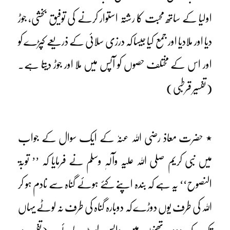
اولیا کے ساتھ محبت کا رشتہ استوار کرنے کی توفیق بخشی، جوڑ
دیا اور ملادیا اور جمع کیا جیسا کہ درزی سلائی کے ذریعے کپڑے کو
اور اس کے مختلف حصوں کو آپس میں ملا اور جوڑ دیتا ہے۔
(تفسیر قرطبی)
٭ حضرت معاذ رضی اللہ عنہٗ کے ایک سوال کے جواب
میں نبی کریم صلی اللہ علیہ وآلہٖ وسلم نے فرمایا کہ ’’ توبۃ
النصوح‘‘ یہ ہے کہ بندہ اپنے کئے ہوئے گناہ سے نادم ہو کر
اللہ کی طرف یوں دوڑے کہ دوبارہ گناہ کی طرف نہ لوٹے یہاں