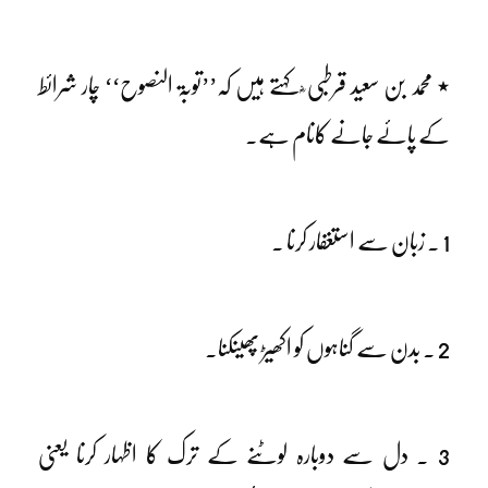
٭ محمد بن سعید قرطبی ؓ کہتے ہیں کہ’’توبۃ النصوح‘‘ چار شرائط
کے پائے جانے کانام ہے۔
1 ۔ زبان سے استغفار کرنا ۔
2 ۔ بدن سے گناہوں کو اکھیڑ پھینکنا۔
3 ۔ دل سے دوبارہ لوٹنے کے ترک کا اظہار کرنا یعنی