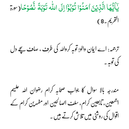
یٰٓاَیُّھَا الَّذِیْنَ اٰمَنُوْا تُوْبُوْٓا اِلَی اللّٰہ تَوْبَۃً
نَّصُوْحًا
(سورۃ
التحریم۔8)
ترجمہ: اے ایمان والو! توبہ کرواللہ کی طرف ، صاف سچے دل
کی توبہ۔
مندرجہ بالا سوال کا جواب صحابہ کرام رضوان اللہ علیہم
اجمعین، تابعین کرام، سلف الصالحین اور مفسرین کرام کے
اقوال کی روشنی میں تلاش کرتے ہیں۔