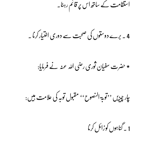
استقامت کے ساتھ اس پر قائم رہنا۔
4 ۔ برے دوستوں کی صحبت سے دوری اختیار کرنا ۔
٭ حضرت سفیان ثوری رضی اللہ عنہ نے فرمایا:
چار چیزیں ’’توبۃ النصوح‘‘ مقبول توبہ کی علامت ہیں:
1 ۔ گناہوں کو زائل کرنا