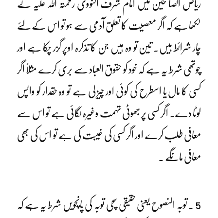
ریاض الصالحین میں امام شرف النووی رحمتہ اللہ علیہ نے
لکھا ہے کہ اگر معصیت کا تعلق آدمی سے ہو تو اس کے لئے
چار شرائط ہیں۔ تین تو وہ ہیں جن کا تذکرہ اوپر گزر چکا ہے اور
چوتھی شرط یہ ہے کہ خود کو حقوق العباد سے بری کرے مثلاً اگر
کسی کا مال یا اسطرح کی کوئی اور چیز لی ہے تو وہ حقدار کو واپس
لوٹا دے۔ اگر کسی پر جھوٹی تہمت وغیرہ لگائی ہے تو اس سے
معافی طلب کرے اور اگر کسی کی غیبت کی ہے تو اس کی بھی
معافی مانگے ۔
5 ۔ توبہ النصوح یعنی حقیقی سچی توبہ کی پانچویں شرط یہ ہے کہ