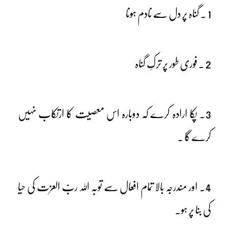
1 ۔ گناہ پر دل سے نادم ہونا
2 ۔ فوری طور پر ترکِ گناہ
3۔ پکا ارادہ کرے کہ دوبارہ اس معصیت کا ارتکاب نہیں
کرے گا ۔
4۔ اور مندرجہ بالا تمام افعال سے توبہ اللہ ربّ العزت کی حیا
کی بنا پر ہو۔