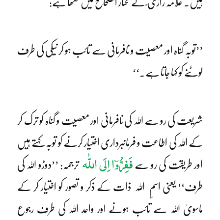
ہیں۔ علامہ رازی ؒ نے مختار الصحاح میں لکھا ہے:
’’توبہ گناہ اور معصیت و نافرمانی سے تائب ہو کر نیکی کی طرف
لوٹنے کو کہا جاتا ہے۔‘‘
شریعت کی رو سے اللہ کی نافرمانی اور معصیت و گناہ کو ترک کر
کے اللہ کی اطاعت و فرمانبرداری اختیار کرنے کو توبہ کہتے ہیں
فَفِرُّوٓا اِلَی اللّٰہ
اور طریقت کی رو سے
ترجمہ: ’’دوڑو اللہ کی
طرف‘‘ یعنی اسمِ اللہ ذات کے ذکر و تصور کو اختیار کر کے
ماسویٰ اللہ سے تائب ہونے اور واحد اللہ کی طرف رجوع