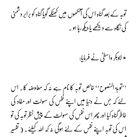
توبہ کے بعد گناہ اس کی آنکھوں میں کھٹکے گویا گناہ کو برابر دشمنی
کی نگاہ سے دیکھے یا دیکھ رہا ہو ۔
٭ ابوبکر واسطیؓ نے فرمایا:
’’توبۃ النصوح‘‘ خالص توبہ کا نام ہے نہ کہ معاوضہ کا۔ اس
لئے کہ جس نے دنیا میں اپنے نفس کی سہولت اور مفاد کی
خاطر گناہ کیا اور پھر اس نفس کی سہولت کے پیش نظر توبہ کی تو
اس کی توبہ اپنے نفس کے لئے ہوگی نہ کہ اللہ کیلئے۔ ( تفسیر