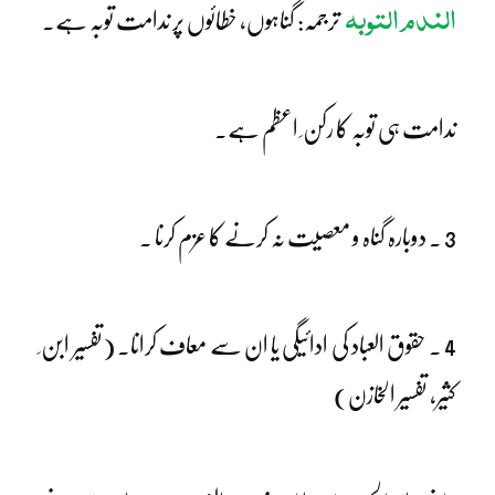
الندم التوبہ
ترجمہ: گناہوں، خطائوں پر ندامت توبہ ہے۔
ندامت ہی توبہ کا رکن ِ اعظم ہے۔
3 ۔ دوبارہ گناہ و معصیت نہ کرنے کا عزم کرنا ۔
4 ۔ حقوق العباد کی ادائیگی یا ان سے معاف کرانا۔ (تفسیر ابن ِ
کثیر، تفسیر الخازن)