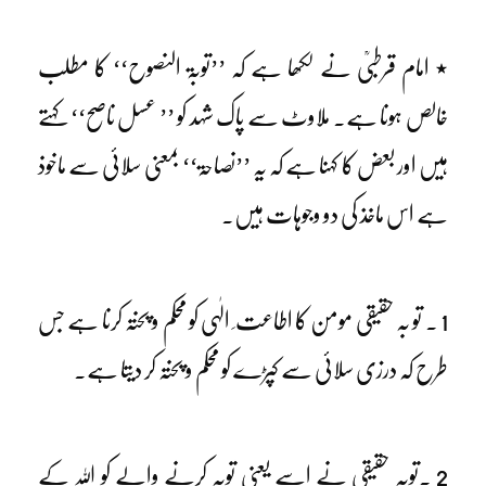
٭ امام قرطبیؒ نے لکھا ہے کہ ’’توبۃ النصوح‘‘ کا مطلب
خالص ہونا ہے۔ ملاوٹ سے پاک شہد کو ’’ عسل ناصح‘‘ کہتے
ہیں اور بعض کا کہنا ہے کہ یہ ’’نصاحۃ‘‘ بمعنی سلائی سے ماخوذ
ہے اس ماخذ کی دو وجوہات ہیں۔
1 ۔ تو بہ حقیقی مومن کا اطاعت ِ الٰہی کو محکم و پختہ کرنا ہے جس
طرح کہ درزی سلائی سے کپڑے کو محکم و پختہ کر دیتا ہے۔
2 ۔توبہ حقیقی نے اسے یعنی توبہ کرنے والے کو اللہ کے