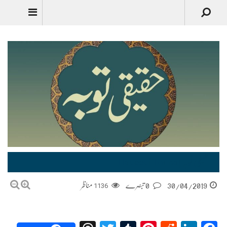
حقیقی توبہ | Haqeeqi Touba
30/04/2019
0 تبصرے
1136
مناظر