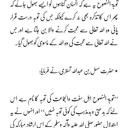
توبۃ النصوح یہ ہے کہ انسان گناہوں کو ایسے بھول جائے کہ
پھر اس کا تذکرہ بھی نہ کرے کیونکہ جس کی توبہ درست قرار
پائی وہ اللہ تعالیٰ سے محبت کرنے والا بن جاتا ہے اور جس
نے اللہ تعالیٰ سے محبت کی وہ اللہ کے ماسویٰ کو بھول گیا۔
٭ حضرت سہل بن عبداللہ تستری ؒ نے فرمایا:
’’توبۃ النصوح اہل ِسنت والجماعت کی توبہ کا نام ہے اس
لئے کہ بدعتی و بدمذہب کی کوئی توبہ نہیں‘‘ اور انہوں نے یہ
استدلال حضور صلی اللہ علیہ وآلہٖ وسلم کے اس ارشاد ِ مبارکہ کی