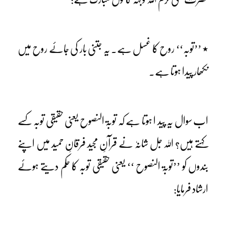
٭ ’’توبہ‘‘ روح کا غسل ہے۔ یہ جتنی بار کی جائے روح میں
نکھار پیدا ہوتا ہے۔
اب سوال یہ پید ا ہوتا ہے کہ توبۃ النصوح یعنی حقیقی توبہ کسے
کہتے ہیں؟ اللہ جل شانہٗ نے قرآنِ مجید فرقانِ حمید میں اپنے
بندوں کو ’’توبۃ النصوح ‘‘ یعنی حقیقی توبہ کا حکم دیتے ہوئے
ارشاد فرمایا: