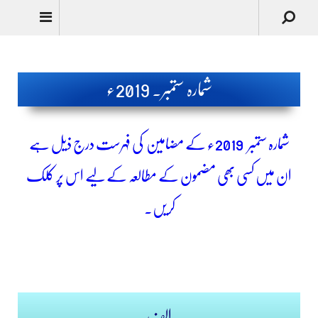
Urdu
شمارہ ستمبر۔ 2019ء
شمارہ ستمبر
2019ء کے مضامین کی فہرست درج ذیل ہے
ان میں کسی بھی مضمون کے مطالعہ کے لیے اس پر کلک
کریں۔
الف