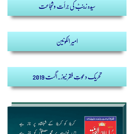
سیّدہ زینبؓ کی جرأت وشجاعت
امیر الکونین
تحریک دعوتِ فقر نیوز.اگست 2019