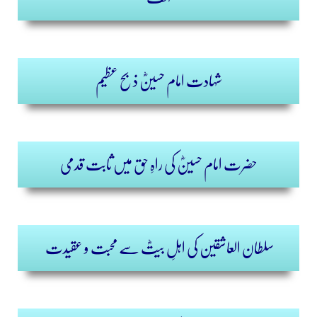
شہادت امام حسینؓ ذبح عظیم
حضرت امام حسینؓ کی راہِ حق میں ثابت قدمی
سلطان العاشقین کی اہلِ بیتؓ سے محبت و عقیدت