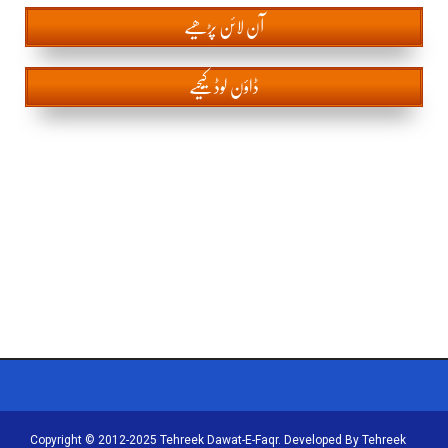
آن
لائن پڑھیے
ڈاؤن لوڈ کیجیے
mahnama sultan ul faqr mahnama sultan ul
faqr mahnama sultan ul faqr mahnama sultan ul
faqr mahnama sultan ul faqr mahnama sultan ul
faqr mahnama sultan ul faqr
Copyright © 2012-2025 Tehreek Dawat-E-Faqr. Developed By Tehreek