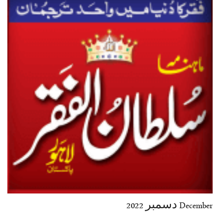
35-36
37-38
39-40
41-42
43-44
45-46
47-48
49-50
51-52
53-54
End
December دسمبر 2022