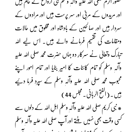
حضور اکرم صلی اللہ علیہ وآلہٖ وسلم ہی ارواح کے حاکم ہیں
اور مریدوں کے مربیّ اور سر پرست ہیں اور مرادوں کے
سردار ہیں اور صالحین کے بادشاہ اور مخلوق میں حالات
ومقامات کی تقسیم فرمانے والے ہیں۔ اس لیے اللہ
تبارک وتعالیٰ نے سرکارِ دو جہاں حضرت محمد صلی اللہ علیہ
وآلہٖ وسلم کو تمام کائنات کا امیر بنایا اور تمام امور اپنے
محبوب محمد صلی اللہ علیہ وآلہٖ وسلم کے سپرد فرما دئیے
ہیں۔ (الفتح الربانی۔ مجلس 44)
* نبی کریم صلی اللہ علیہ وآلہٖ وسلم اہلِ اللہ کے دلوں سے
کسی وقت بھی نہیں ہٹتے اور آپ صلی اللہ علیہ وآلہٖ وسلم