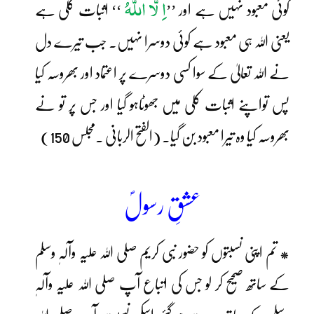
اِ لَّا اللّٰہُ
کوئی معبود نہیں ہے اور ’’
‘‘ اثبات کلی ہے
یعنی اللہ ہی معبود ہے کوئی دوسرا نہیں۔ جب تیرے دل
نے اللہ تعالیٰ کے سوا کسی دوسرے پر اعتماد اور بھروسہ کیا
پس تواپنے اثبات کلی میں جھوٹاہو گیا اور جس پر تو نے
بھروسہ کیا وہ تیرا معبود بن گیا۔ (الفتح الربانی ۔مجلس 150)
عشقِ رسولؐ
* تم اپنی نسبتوں کو حضور نبی کریم صلی اللہ علیہ وآلہٖ وسلم
کے ساتھ صحیح کر لو جس کی اتباع آپ صلی اللہ علیہ وآلہٖ