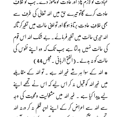
عبادت کو لازم پکڑ اور عادت کو چھوڑ دے۔جب تو خلافِ
عادت کرے گاتو تیرے حق میں اللہ تعالیٰ کی طرف سے
بھی خلافِ عادت برتاؤ ہوگا اور تو اپنی حالت میں تغیر کر تاکہ
اللہ تیری حالت میں تغیر فرمائے۔ بے شک اللہ اس قوم
کی حالت نہیں بدلتا ہے جب تک کہ وہ اپنے نفوس کی
حالت کو نہ بدلے۔ (الفتح الربانی ۔مجلس44)
* اللہ کے سوا ہر شے غیر اللہ ہے . تو اللہ کے مقابلے
میں غیر اللہ کو قبول نہ کر اس لیے کہ اس نے تجھے اپنے
لیے پیدا کیا ہے . غیر اللہ میں مشغولیت ومحویت کی وجہ
سے اللہ سے اعراض کر کے اپنے اوپر ظلم نہ کر ورنہ اللہ