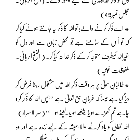
دل کو ذکرِ خداوندی کے لیے چھوڑ دے۔ (الفتح الربانی۔
مجلس نمبر49)
* اے ذکر کرنے والے! تو اللہ کا ذکر یہ جانتے ہوئے کیا کر
کہ تو اُس کے سامنے ہے تُو محض زبان سے اور دل کو
غیراللہ کیطرف متوجہ کر کے ذکرِ خدا نہ کیا کر۔ ( الفتح الربانی۔
ملفوظاتِ غوثیہ)
* طالبانِ مولیٰ پر ہر وقت ذکرِ اللہ میں مشغول رہنا فرض کر
دیا گیا ہے جیسا کہ فرمانِ حق تعالیٰ ہے ’’پس اللہ کا ذکر کرو
چاہے تم کھڑے ہو یا بیٹھے ہو یا لیٹے ہو۔ ‘‘ (سرالاسرار)
اللہ تعالیٰ کو یاد کرنے والاہمیشہ کے لیے زندہ ہے اور وہ