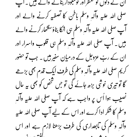
ان کے دلوں کو معطر اور خوشبودار بنانے والے ہیں۔ آپ
صلی اللہ علیہ وآلہٖ وسلم باطن کا تصفیہ کرنے والے اور
آپ صلی اللہ علیہ وآلہٖ وسلم ہی انکا بناؤ سنگھار کرنے والے
ہیں۔ آپ صلی اللہ علیہ وآلہٖ وسلم ہی قلوب واسرار اور
ان کے ربّ عزوجل کے درمیان سفیر ہیں۔ جب تو حضور
کریم صلی اللہ علیہ وآلہٖ وسلم کی طرف ایک قدم بھی بڑھے
گا تو تیری خوشی بڑھ جائے گی تو جس شخص کو بھی یہ حال
نصیب ہوا اُس پر واجب ہے کہ آپ صلی اللہ علیہ وآلہٖ
وسلم کا شکر ادا کرے اور اس کے لیے آپ صلی اللہ علیہ
وآلہٖ وسلم کی تابعداری کی طرف بڑھنا لازم ہے اور اس