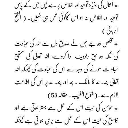
* اعمال کی بنیا د توحید اور اخلاص پر ہے پس جس کے پاس
توحید اور اخلاص نہ ہو اس کاکوئی عمل ہی نہیں۔ ( الفتح
الربانی )
* مخلص وہ ہے جس نے صدقِ دل سے اللہ کی عبادت
کی تاکہ وہ حقِ ربوبیت ادا کردے، اللہ تعالیٰ کی مستحقِ
عبادات ہونے کی وجہ سے اس کی عبادت کی کیونکہ اللہ
تعالیٰ بندے کا مالک ہے اور بندے پر اس کی اطاعت
لازم ہے۔( فتوح الغیب۔ مقالہ 53)
* مومن کی نیت اس کے عمل سے بہتر ہوتی ہے اور
فاسق کی نیت اس کے عمل سے بُری ہو تی ہے کیونکہ