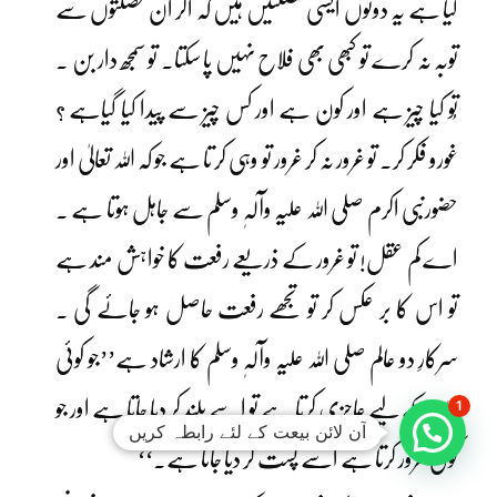
لیا ہے یہ دونوں ایسی خصلتیں ہیں کہ اگر ان خصلتوں سے
توبہ نہ کرے تو کبھی بھی فلاح نہیں پا سکتا۔ تو سمجھ دار بن ۔
تُو کیا چیز ہے اور کون ہے اور کس چیز سے پیدا کیا گیاہے ؟
غورو فکر کر۔ تو غرور نہ کر غرور تو وہی کر تا ہے جو کہ اللہ تعالیٰ اور
حضورنبی اکرم صلی اللہ علیہ وآلہٖ وسلم سے جاہل ہوتا ہے ۔
اے کم عقل! تو غرور کے ذریعے رفعت کا خواہش مند ہے
تو اس کا بر عکس کر تو تجھے رفعت حاصل ہو جائے گی ۔
سرکارِ دو عالم صلی اللہ علیہ وآلہٖ وسلم کا ارشاد ہے’’جو کوئی
1
اللہ کے لیے عاجزی کرتا ہے تو اسے بلند کر دیا جاتا ہے اور جو
آن لائن بیعت کے لئے رابطہ کریں
کوئی غرور کرتا ہے اسے پست کر دیا جاتا ہے۔‘‘