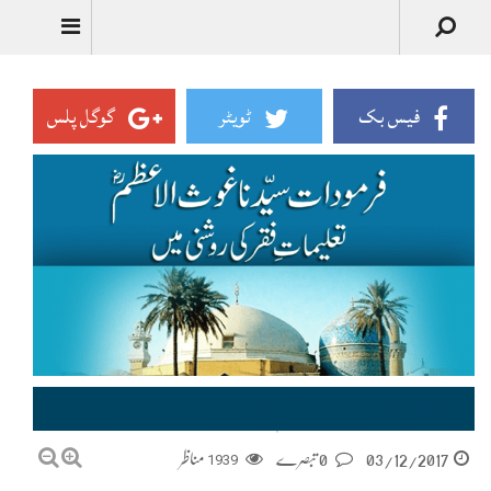
Urdu
فیس بک
ٹویٹر
گوگل پلس
فرمودات سیّدنا غوث الاعظم تعلیماتِ فقر کی روشنی میں–Farmodat Syedna Ghous-ul-Azam Talimat-e-Faqr
03/12/2017
0 تبصرے
1939
مناظر