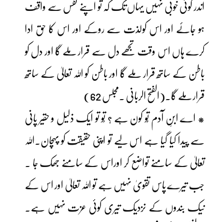
اندر کوئی خوبی نہیں یہاں تک کہ تو اپنے نفس سے واقف
ہو جائے اور اس کولذت سے روکے اور اس کا حق ادا
کرے ہاں اس وقت تجھے دل سے قرار ملے گا اور دل کو
باطن کے ساتھ قرار ملے گا اور باطن کو اللہ تعالیٰ کے ساتھ
قرار ملے گا۔(الفتح الربانی ۔مجلس 62)
* اے ابنِ آدم تُو کون ہے ؟ تُو تو ایک ذلیل و حقیر پانی
سے پیدا کیا گیا ہے اس لیے تو اپنی حقیقت کو پہچان۔اللہ
تعالیٰ کے سامنے تواضع کر اوراس کے سامنے جھک جا ۔
جب تیرے پاس تقویٰ نہیں ہے تو اللہ تعالیٰ اور اس کے
نیک بندوں کے نزدیک تیری کوئی عزت نہیں ہے۔