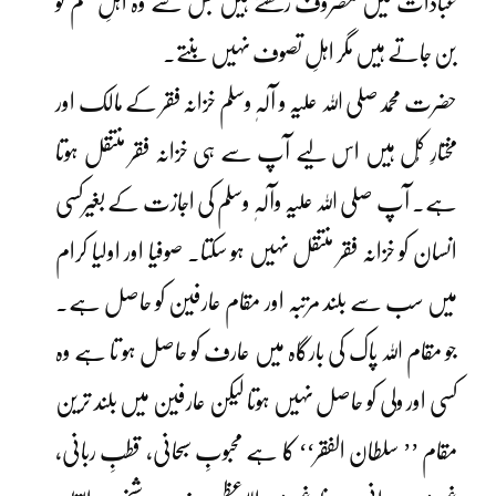
عبادات میں مصروف رکھتے ہیں جس سے وہ اہلِ علم تو
بن جاتے ہیں مگر اہلِ تصوف نہیں بنتے۔
حضرت محمدصلی اللہ علیہ و آلہٖ وسلم خزانہ فقر کے مالک اور
مختارِ کُل ہیں اس لیے آپ سے ہی خزانہ فقر منتقل ہوتا
ہے۔ آپ صلی اللہ علیہ وآلہٖ وسلم کی اجازت کے بغیرکسی
انسان کو خزانہ فقر منتقل نہیں ہو سکتا۔ صوفیا اور اولیا کرام
میں سب سے بلند مرتبہ اور مقام عارفین کو حاصل ہے۔
جو مقام اللہ پاک کی بارگاہ میں عارف کو حاصل ہو تا ہے وہ
کسی اور ولی کو حاصل نہیں ہوتا لیکن عارفین میں بلند ترین
مقام ’’ سلطان الفقر‘‘ کا ہے محبوبِ سبحانی، قطبِ ربانی،