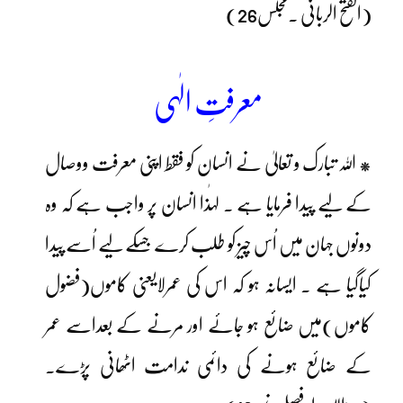
(الفتح الربانی ۔مجلس26)
معرفتِ الٰہی
* اللہ تبارک و تعالیٰ نے انسان کو فقط اپنی معرفت ووصال
کے لیے پیدا فرمایا ہے ۔ لہٰذا انسان پر واجب ہے کہ وہ
دونوں جہان میں اُس چیز کو طلب کرے جسکے لیے اُسے پیدا
کیاگیا ہے ۔ ایسانہ ہو کہ اس کی عمرلایعنی کاموں(فضول
کاموں)میں ضائع ہو جائے اور مرنے کے بعداسے عمر
کے ضائع ہونے کی دائمی ندامت اٹھانی پڑے۔