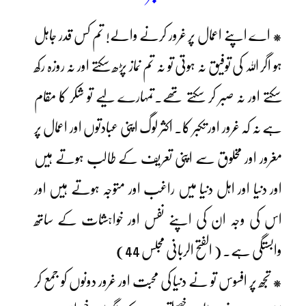
* اے اپنے اعمال پر غرور کرنے والے! تم کس قدر جاہل
ہو اگر اللہ کی توفیق نہ ہوتی تو نہ تم نماز پڑھ سکتے اور نہ روزہ رکھ
سکتے اور نہ صبر کر سکتے تھے۔تمہارے لیے تو شکر کا مقام
ہے نہ کہ غرور اور تکبر کا۔ اکثر لوگ اپنی عبادتوں اور اعمال پر
مغرور اور مخلوق سے اپنی تعریف کے طالب ہوتے ہیں
اور دنیا اور اہل دنیا میں راغب اور متوجہ ہوتے ہیں اور
اس کی وجہ ان کی اپنے نفس اور خواہشات کے ساتھ
وابستگی ہے۔ ( الفتح الربانی مجلس 44)
* تجھ پر افسوس تو نے دنیا کی محبت اور غرور دونوں کو جمع کر