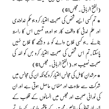
(الفتح الربانی۔ مجلس61)
* تم کسی ایسے شخص کی صحبت اختیار کرو جو حکمِ خداوندی
اور علم لدنیّ کا واقف کار ہو اوروہ تمہیں اس کا راستہ
بتائے ۔جو کسی فلاح والے کو نہ دیکھے گا فلاح نہیں
پاسکتا۔تم اس شخص کی صحبت اختیار کرو جس کو اللہ کی
صحبت نصیب ہو۔( الفتح الربانی۔ مجلس61)
* مرشدانِ کامل کی مجالس اختیار کرو کیو نکہ ان کی مجالس میں
شرکت سے حلاوت اور مٹھاس حاصل ہوتی ہے اور ان
کی نورانی صحبت اور مجلس میں انسانوں کے قلوب کے
اندر اللہ تعالیٰ کی خالص محبت کے چشمے جاری کیے جاتے