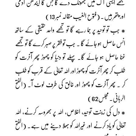
تجھے ایسی آگ میں جھونک دے گا جس کا ایندھن آدمی
اور پتھر ہیں۔ (فتوح الغیب مقالہ نمبر 13)
* جب تو توحید پر جما رہے گا تو تجھے واحد حقیقی کے ساتھ
انس حاصل ہو جائے گا ۔ جب تو فقر پر صبر کرے گا تو تجھے
غنا حاصل ہو جائے گا۔ پہلے تو دنیا کو چھوڑ پھر آخرت کو
طلب کر پھر آخرت کو چھوڑ اور اللہ تعالیٰ کے قرب کو طلب
کر ۔ پھر آخرت کو چھوڑ اور خالق کی طرف لوٹ آ۔ (الفتح
الربانی. مجلس62)
* دل کی زینت توحید، اخلاص، اللہ پر بھروسہ کرنے، اللہ
تعالیٰ کو یاد کرنے اور غیراللہ کو بھلا دینے میں ہے۔ (الفتح