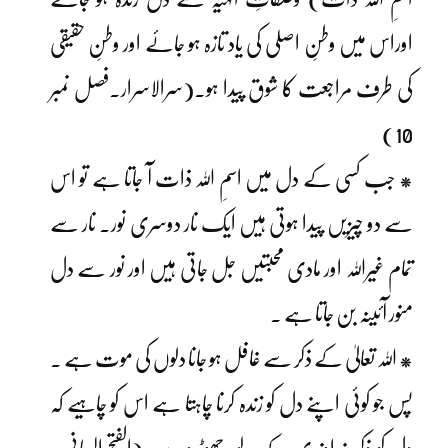
اوراس میں وطنِ اصلی کی یاد تازہ ہو جائے اور وطنِ حقیقی
کی طرف مراجعت کا شوق پیدا ہو۔(سرالاسرار۔فصل نمبر
10)
* جب کسی کے دل میں اسمِ اللہ ذات آ جاتا ہے تو اس
سے دو چیزیں پیدا ہوتی ہیں ایک نار دوسری نور۔ نار سے
تمام غیراللہ اور مادی محبتیں جل جاتی ہیں اور نور سے دل
منور آئینہ بن جاتا ہے ۔
* اللہ تعالیٰ کے ذکر سے غافل ہو جانا دلوں کی موت ہے ۔
پس جو کوئی اپنے دل کو زندہ کرنا چاہتا ہے اس کو چاہیے کہ