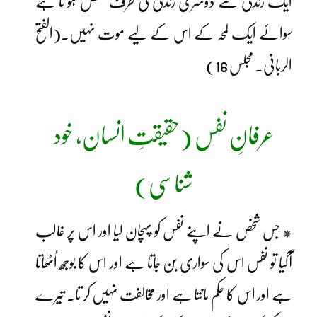
ایک زندگی سے دوسری زندگی کی طرف منتقل ہو تا ہے
سوائے ایک لمحہ کے اس کے لیے موت نہیں۔(الفتح
الربانی۔ مجلس 16)
عرفانِ نفس (حقیقتِ انسان، خود
شناسی)
* جس شخص نے اپنے نفس کو پہچان لیا اور اس پر غالب
آگیا تو نفس اس کی سواری بن جاتا ہے اور اس کا بوجھ اُٹھاتا
ہے اور اس کا حکم مانتا ہے اور مخالفت نہیں کر تا۔ تیرے