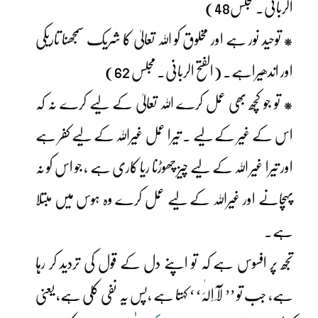
الربانی۔ مجلس48)
* توحید نور ہے اور مخلوق کو اللہ تعالیٰ کا شریک سمجھنا تاریکی
اور اندھیراہے۔ (الفتح الربانی۔ مجلس 62)
* تو جو کچھ بھی عمل کرے اللہ تعالیٰ کے لیے کرے نہ کہ
اس کے غیر کے لیے ۔ تیرا عمل غیراللہ کے لیے کفر ہے
اور تیرا غیر اللہ کے لیے چیز چھوڑنا ریا کاری ہے ، جو اس کو نہ
پہچانے اور غیراللہ کے لیے عمل کرے وہ ہوس میں مبتلا
ہے۔
تجھ پر افسوس ہے کہ تو اپنے دل کے قول کی تردید کر رہا
ہے، جب تو ’’ لَآ اِلٰہَ‘ ‘ کہتا ہے ،پس یہ نفی کُلی ہے، یعنی