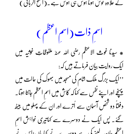
کے علاوہ خوش ہونا ہوس ہی ہوس ہے۔(الفتح الربانی)
اسمِ ذات(اسمِ اعظم)
* سیّدنا غوث الاعظم رضی اللہ عنہٗ ملفوظاتِ غوثیہ میں
ایک روایت بیان فرماتے ہیں کہ:
’’ایک بزرگ ملک شام کی مسجد میں بھوک کی حالت میں
پہنچے اور اپنے نفس سے کہا کہ کاش میں اسمِ اعظم جانتا ہوتا۔
دفعتاً دو شخص آسمان سے اُترے اور ان کے پہلو میں بیٹھ
گئے۔ پس ایک نے دوسرے سے کہاتیری خواہش اسمِ
اعظم جان لینے کی ہے دوسرے نے کہا ہاں!اس نے