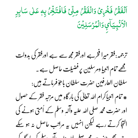
اَلْفَقْرُ فَخْرِیْ وَالْفَقْرُ مِنِّیْ فَافْتَخِّرُ بِہٖ عَلٰی سَائِرِ
الْاَنْبِیَآئِ وَالْمُرْسَلِیْنَ
ترجمہ:فقر میرا فخرہے اورفقر مجھ سے ہے اورفقر کی بدولت
مجھے تمام انبیا ومرسلین پر فضیلت حاصل ہے۔
سلطان العارفین حضرت سلطان باھُوؒ فرماتے ہیں:
* تمام انبیا کرام اللہ تعالیٰ کی بارگاہ میں مرتبہ فقر کے حصول
اور حضرت محمد صلی اللہ علیہ وآلہٖ وسلم کے اُمتی ہونے کی
التجا کرتے رہے لیکن انہیں یہ مراتب حاصل نہ ہو سکے