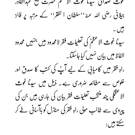
غوثِ صمدانی سیّدنا غوث الاعظم حضرت شیخ عبدالقادر
جیلانی رضی اللہ عنہٗ’’سلطان ا لفقر‘‘ کے مرتبہ پر فائز
ہیں۔
سیّدنا غوث الاعظمؓ کی تعلیماتِ فقر لامحدود ہیں جنہیں محدود
الفاظ میں بیان نہیں کیا جاسکتا۔
راہِ فقر میں کامیابی کے لیے آپؓ کی کتب کا صدق اور
خلوص سے مطالعہ ضروری ہے۔ ذیل میں سیّدنا غوث
الاعظمؓکی چند منتخب تعلیماتِ فقر بیان کی جارہی ہیں جن کی
پیروی سے طالبِ مولیٰ راہِ فقر کی منازل کو باآسانی طے کر
سکتے ہیں: