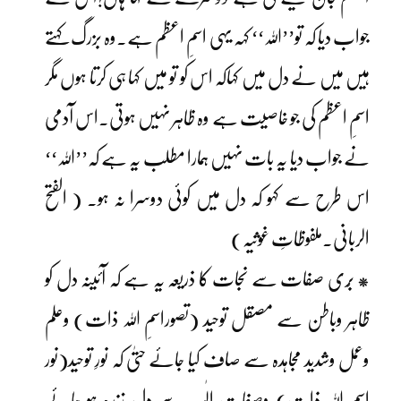
جواب دیا کہ تو’’اللہ‘‘ کہہ یہی اسمِ اعظم ہے۔وہ بزرگ کہتے
ہیں میں نے دل میں کہاکہ اس کو تو میں کہا ہی کرتا ہوں مگر
اسمِ اعظم کی جو خاصیت ہے وہ ظاہر نہیں ہوتی۔اس آدمی
نے جواب دیا یہ بات نہیں ہمارا مطلب یہ ہے کہ’’اللہ‘‘
اس طرح سے کہو کہ دل میں کوئی دوسرا نہ ہو۔ ( الفتح
الربانی۔ملفوظاتِ غوثیہ)
* بُری صفات سے نجات کا ذریعہ یہ ہے کہ آئینہ دل کو
ظاہر وباطن سے مصقل توحید (تصوراسمِ اللہ ذات) وعلم
وعمل وشدید مجاہدہ سے صاف کیا جائے حتیٰ کہ نورِ توحید(نور
اسمِ اللہ ذات) وصفاتِ الٰہیہ سے دل زندہ ہو جائے