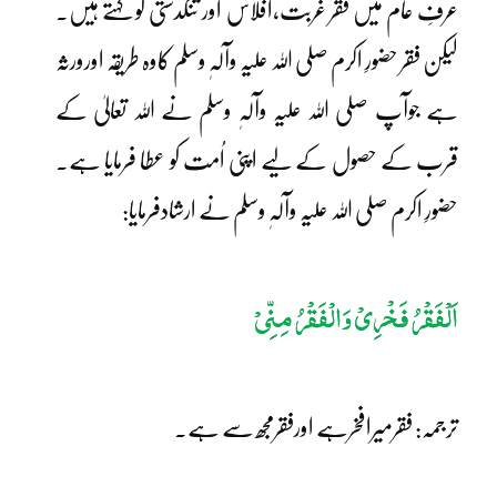
عرفِ عام میں فقر غربت،افلاس اور تنگدستی کو کہتے ہیں۔
لیکن فقر حضورِ اکرم صلی اللہ علیہ وآلہٖ وسلم کاوہ طریقہ اورورثہ
ہے جوآپ صلی اللہ علیہ وآلہٖ وسلم نے اللہ تعالیٰ کے
قرب کے حصول کے لیے اپنی اُمت کو عطا فرمایا ہے۔
حضورِ اکرم صلی اللہ علیہ وآلہٖ وسلم نے ارشادفرمایا:
اَلْفَقْرُ فَخْرِیْ وَالْفَقْرُ مِنِّیْ
ترجمہ: فقرمیرافخرہے اورفقرمجھ سے ہے۔