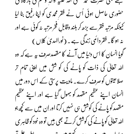
جسے بھی حضرت محمد صلی اللہ علیہ وآلہٖ وسلم کی بارگاہ کی
حضوری حاصل ہوئی اُس نے فقرِ محمدی کو اپنا رفیق بنا لیا
کیونکہ مرتبہ فقر سے بڑھ کر بلند وقابلِ فخر مرتبہ نہ کوئی ہے اور
نہ ہو گا۔ فقر دائمی زندگی ہے۔ (نورالہدیٰ کلاں)
گویا انسان کا اس دنیا میں آنے کا مقصدصرف یہ ہے کہ وہ
اللہ تعالیٰ کی ذات کو پانے کی کو شش میں اپنی تمام تر
صلاحیتوں کو صرف کرے۔ مادیت پرستی کے اس دور میں
انسان اپنے عظیم مقصد کو بھول گیا ہے اور اپنے عظیم
مقصد کو پانے کی کوشش ہی نہیں کرتا اور اِن میں سے کچھ جو
اللہ تعالیٰ کو پانے کی کوشش کرتے بھی ہیں تو وہ خود کو ظاہر ی