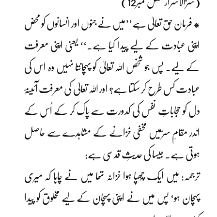
(سرّالاسرار فصل نمبر12)
* فرمان حق تعالیٰ ہے’’میں نے جنوں اور انسانوں کو محض
اپنی عبادت کے لیے پیدا کیا ہے۔‘‘ یعنی اپنی معرفت
کے لیے۔ پس جو شخص اللہ تعالیٰ کو پہچانتا نہیں وہ اس کی
عبادت کس طرح کر سکتا ہے؟ اور اللہ تعالیٰ کی معرفت آئینۂ
دل کو حجاباتِ نفس کی کدورت سے پاک کر کے اُس کے
اندر مقامِ سرّمیں مخفی خزانے کے مشاہدے سے حاصل
ہوتی ہے۔ جیسا کی حدیثِ قدسی ہے:
ترجمہ: میں ایک چُھپا ہوا خزانہ تھا میں نے چاہا کہ میری
پہچان ہو‘ پس میں نے اپنی پہچان کے لیے مخلوق کو پیدا