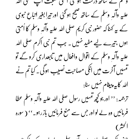
وسلم کے ساتھ درست ہو گئی اسکی نسبت آپ صلی اللہ
علیہ وآلہٖ وسلم کے ساتھ صحیح ہو گئی اور تیرا بغیر اتباعِ نبوی
کے یہ کہنا کہ حضور نبی کریم صلی اللہ علیہ وآلہٖ وسلم کا اُمتی
ہوں ،تیرے لیے مفید نہیں۔ جب تم نبی اکرم صلی اللہ
علیہ وآلہٖ وسلم کے اقوال وافعال میں تابعداری کرو گے تو
تمہیں آخرت میں انکی مصاحبت نصیب ہو گی۔ کیا تم نے
اللہ کایہ پیغام نہیں سنا:
ترجمہ: ’’ اور جو کچھ تمہیں رسول صلی اللہ علیہ وآلہٖ وسلم عطا
فرمائیں وہ لے لو اور جس سے منع فرمائیں باز رہو۔‘‘ ( سورہ
الحشر)