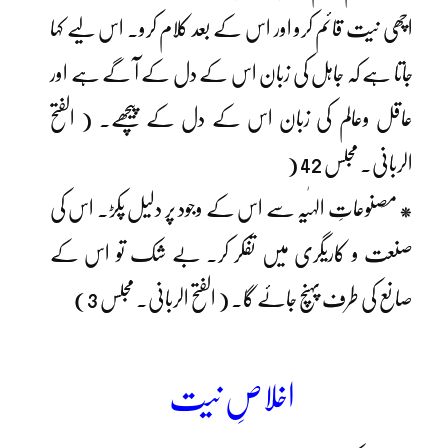
اچھی نیت قائم کرو اور اس کے بعد کلام کرو۔ اس لیے کہا
جاتا ہے کہ جاہل کی زبان اس کے دل کے آ گے ہے اور
عاقل وعالم کی زبان اس کے دل کے پیچھے۔ ( الفتح
الربانی۔ مجلس 42 (
* مصنوعاتِ الہٰیہ سے اس کے وجود پر دلیل پکڑ۔ اس کی
صنعت و کاریگری میں تفکر کر۔ بے شک تو اس کے
صانع کی طرف پہنچ جائے گا۔ ( الفتح الربانی۔ مجلس 3)
اخلاصِ نیت