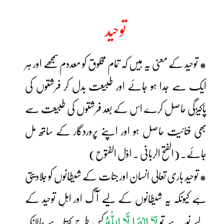
توحید
* توحید کے معنی یہ ہیں کہ تمام مخلوق کو معددم سمجھے اور ہر
ایک سے جدا ہو جائے اور طبیعت بدل کر فرشتوں کی
پاکیزگی حاصل کرے اس کے بعد فرشتوں کی طبیعت سے
بھی فنائیت حاصل ہو اور اپنے پروردگار کے ساتھ مل
جائے۔ (الفتح الربانی ۔ اوّل الفتوح)
* توحیدِ باری تعالیٰ انسان اور جنات کے شیطانوں کو جلادیتی
ہے کیونکہ یہ شیطانوں کے لیے آگ اور اہلِ توحید کے
لَآ اِلٰہَ اِ لَّا اللّٰہُ
لیے نور ہے تُو
کس طرح کہتا ہے حالانکہ