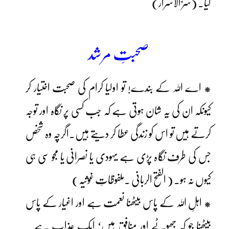
کیا۔ (سرّ الاسرار)
صحبتِ مرشد
* اے اللہ کے بندے! تو اولیا کرام کی صحبت اختیار کر
کیونکہ ان کی یہ شان ہوتی ہے کہ جب کسی پر نگاہ اور توجہ
کرتے ہیں تو اس کو زندگی عطا کر دیتے ہیں۔اگرچہ وہ شخص
جس کی طرف نگاہ پڑی ہے یہودی یا نصرانی یا مجو سی ہی
کیوں نہ ہو۔ ( الفتح الربانی ۔ملفوظاتِ غوثیہ)
* اہلِ اللہ کے پاس بیٹھنا نعمت ہے اور اغیار کے پاس
بیٹھنا جو کہ جھوٹے اور منافق ہیں‘ ایک عذاب ہے ۔