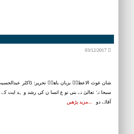
03/12/2017
شان غوث الاعظمؓ بزبان باھوؒ تحریر: ڈاکٹر عبدالحس
سبحا نہٗ تعالیٰ نے بنی نو ع انسا ن کی رشد و ہد ایت کے 
آقائے دو
مزید پڑھیں