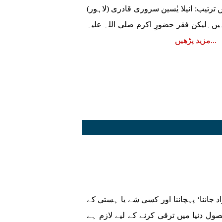
ترتیب: انیلا یٰسین سروری قادری (لاہور)
یں۔لیکن فقر حضورِ اکرم صلی اللہ علیہ
مزید پڑھیں
جاننا‘ پہچاننا اور کسی شے یا ہستی کے
ل دنیا میں ترقی کرنے کے لیے لازم ہے