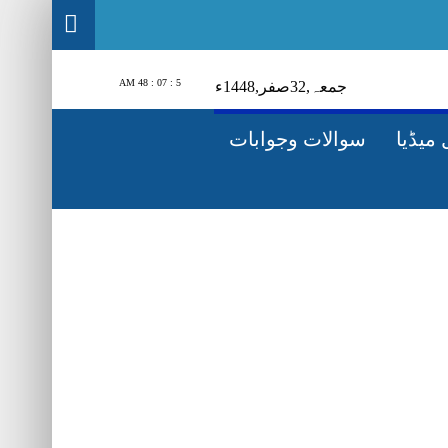
5 : 07 : 49 AM
جمعہ‬‮,
23
صفر‬,
1448ء
میڈیا
سوالات وجوابات