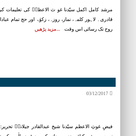
مرشد کامل اکمل سیّدنا غو ث الاعظمؓ کی تعلیمات کی 
قادری۔ لاہور کلمہ، نماز، روزہ، زکوٰۃ اور حج تمام عب
روح تک رسائی اس وقت
مزید پڑھیں
03/12/2017
فیضِ غوثِ الاعظم سیّدنا شیخ عبدالقادر جیلانیؓ تحری