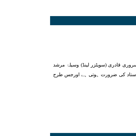
روری قادری (سویٹزر لینڈ) وسیلۂ مرشد
 استاد کی ضرورت ہوتی ہے اورجس طرح