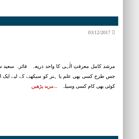
03/12/2017
مرشد کامل معرفتِ الٰہی کا واحد ذریعہ فائزہ سعید س
جس طرح کسی بھی علم یا ہنر کو سیکھنے کے لیے ایک
کوئی بھی کام کسی وسیلہ
مزید پڑھیں