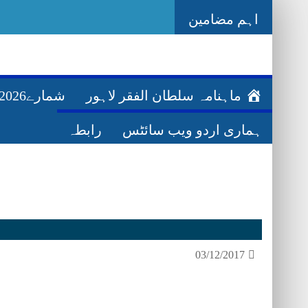
اہم مضامین
-
Ghazwa Bad
ماہنامہ سلطان الفقر لاہور
شمارے2026ء
ہماری اردو ویب سائٹس
رابطہ
03/12/2017