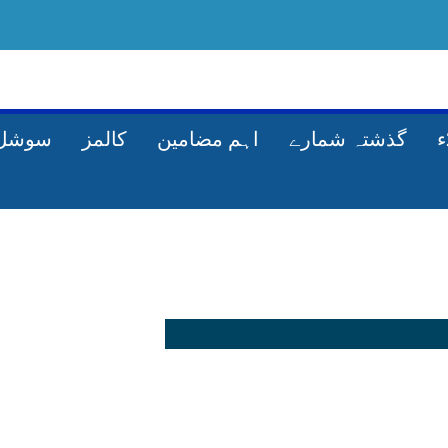
گذشتہ شمارے
اہم مضامین
کالمز
سوشل 