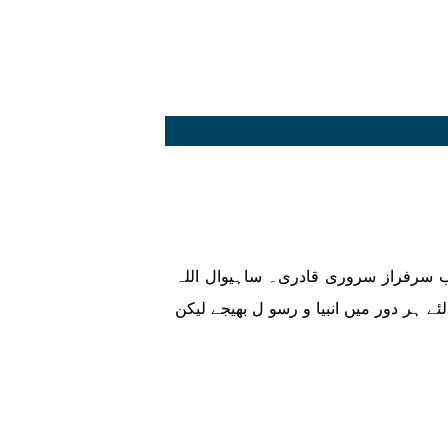
یب سرفراز سروری قادری۔ ساہیوال اللہ
لئے ہر دور میں انبیا و رسو ل بھیجے لیکن