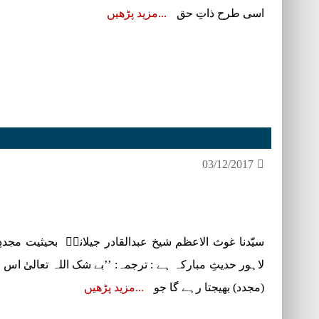
اسی طرح ذاتِ حق
مزید پڑھیں
03/12/2017
سیّدنا غوث الاعظم شیخ عبدالقادر جیلانیؓ بحیثیت مجدد
لاہور حدیثِ مبارکہ ہے : ترجمہ: ’’بے شک اللہ تعالیٰ اس
(مجدد) بھیجتا رہے گا جو
مزید پڑھیں