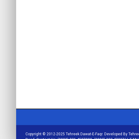
Copyright © 2012-2025 Tehreek Dawat-E-Faqr. Developed By Tehree