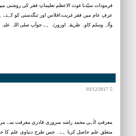
فرمودات سیّدنا غوث الاعظم تعلیماتِ فقر کی روشنی میں 
عرفِ عام میں فقر غربت،افلاس اور تنگدستی کو کہتے ہ
وآلہٖ وسلم کاوہ طریقہ اورورثہ ہے جوآپ صلی اللہ علیہ
03/12/2017
معرفتِ الٰہی محمد راشد سروری قادری معرفت سے مراد 
متعلق علم حاصل کرنا ہے۔ جس طرح دنیاوی علم کا حصو