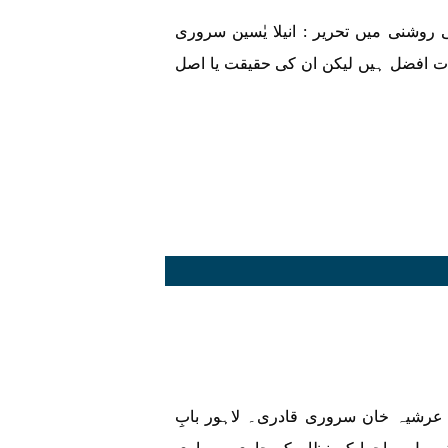
روشنی میں تحریر : انیلا یٰسین سروری
ادات افضل ہیں لیکن ان کی حقیقت یا اصل
ر: عرشیہ خان سروری قادری۔ لاہور بابِ