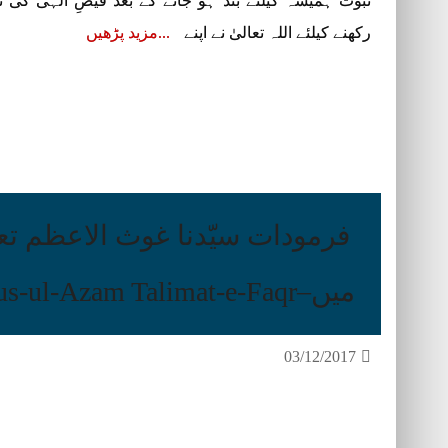
نبوت ہمیشہ کیلئے بند ہو جانے کے بعد فیضِ الٰہی کی
رکھنے کیلئے اللہ تعالیٰ نے اپنے
مزید پڑھیں
فرمودات سیّدنا غوث الاعظم تع
میں–Farmodat Syedna Ghous-ul-Azam Talimat-e-Faqr
03/12/2017