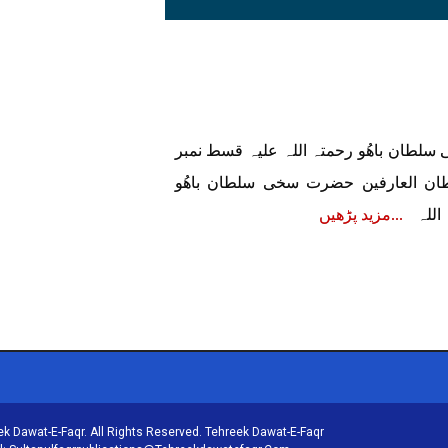
سلطان باھُو رحمتہ اللہ علیہ قسط نمبر
طان العارفین حضرت سخی سلطان باھُو
اللہ
مزید پڑھیں
k Dawat-E-Faqr. All Rights Reserved. Tehreek Dawat-E-Faqr