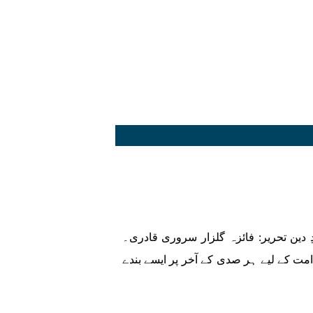
ِ دین تحریر: فائزہ گلزار سروری قادری۔
 امت کے لیے ہر صدی کے آخر پر ایسے بندے