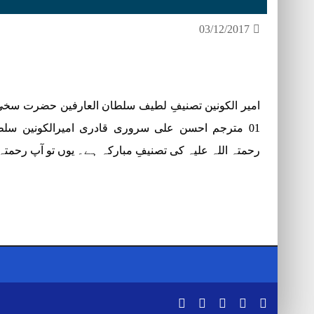
03/12/2017
امیر الکونین تصنیفِ لطیف سلطان العارفین حضرت سخی 
01 مترجم احسن علی سروری قادری امیرالکونین سل
رحمتہ اللہ علیہ کی تصنیفِ مبارکہ ہے۔ یوں تو آپ رحمتہ 