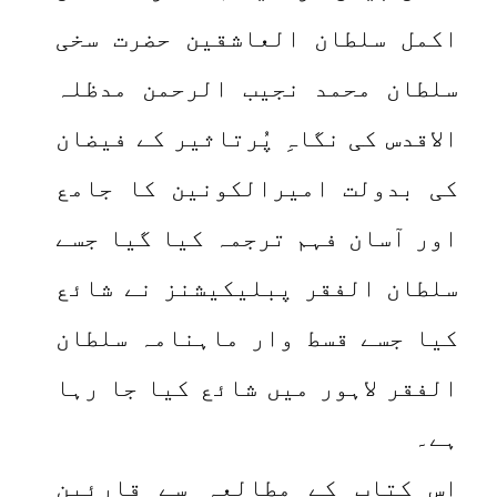
اکمل سلطان العاشقین حضرت سخی
سلطان محمد نجیب الرحمن مدظلہ
الاقدس کی نگاہِ پُرتاثیر کے فیضان
کی بدولت امیرالکونین کا جامع
اور آسان فہم ترجمہ کیا گیا جسے
سلطان الفقر پبلیکیشنز نے شائع
کیا جسے قسط وار ماہنامہ سلطان
الفقر لاہور میں شائع کیا جا رہا
ہے۔
اس کتاب کے مطالعہ سے قارئین