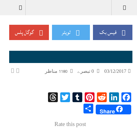
فیس بک
ٹویٹر
گوگل پلس
امیر الکونین — Ameer ul Kaunain
03/12/2017
0 تبصرے
مناظر
1180
Threads
Twitter
Tumblr
Pinterest
Reddit
LinkedIn
Facebook
Share
Share
Rate this post