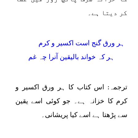
کر دیتا ہے۔
ہر ورق گنج است اکسیر و کرم
ہر کہ خواند بالیقین آنرا چہ غم
ترجمہ: اس کتاب کا ہر ورق اکسیر و
کرم کا خزانہ ہے۔ جو کوئی اسے یقین
سے پڑھتا ہے اسے کیا پریشانی۔