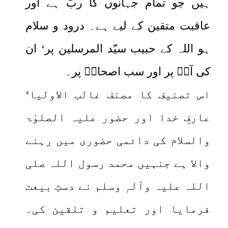
ہیں جو تمام جہانوں کا ربّ ہے اور
عاقبت متقین کے لیے ہے۔ درود و سلام
ہو اللہ کے حبیب سیّد المرسلین پر‘ ان
کی آلؓ پر اور سب اصحابؓ پر۔
اس تصنیف کا مصنف غالب الاولیا‘
عارفِ خدا اور حضور علیہ الصلوٰۃ
والسلام کی دائمی حضوری میں رہنے
والا ہے جنہیں محمد رسول اللہ صلی
اللہ علیہ وآلہٖ وسلم نے دستِ بیعت
فرمایا اور تعلیم و تلقین کی۔