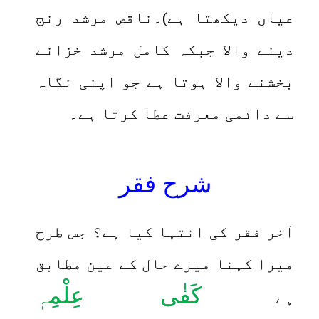
عیاں دیکھتا ہے)۔ناقص مرشد رنج
دینے والا جبکہ کامل مرشد خزانے
بخشنے والا ہوتا ہے جو اپنی نگاہ
سے دائمی معرفت عطا کرتا ہے۔
شرح فقر
آخر فقر کی انتہا کیا ہے؟ جس طرح
میرا کہنا میرے حال کے عین مطابق
کَفٰی عِلْمِہٖ
ہے