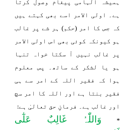
ہمیشہ الہامی پیغام وصول کرتا
ہے۔ اولی الامر اسے بھی کہتے ہیں
کہ جس کا امر (حکم) ہر شے پر غالب
ہو کیونکہ کوئی بھی اس اولی الامر
پر غالب نہیں آ سکتا خواہ تنہا
ہو یا لشکر کے ساتھ۔ پس معلوم
ہوا کہ فقیر اللہ کے امر سے ہی
فقیر بنتا ہے اور اللہ کا امر سچ
اور غالب ہے۔ فرمانِ حق تعالیٰ ہے:
وَاللّٰہُ غَالِبٌ عَلٰٓی
*