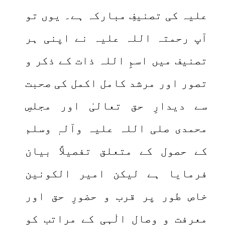
علیہ کی تصنیفِ مبارکہ ہے۔ یوں تو
آپ رحمتہ اللہ علیہ نے اپنی ہر
تصنیف میں اسمِ اللہ ذات کے ذکر و
تصور اور مرشد کامل اکمل کی صحبت
سے دیدارِ حق تعالیٰ اور مجلسِ
محمدی صلی اللہ علیہ وآلہٖ وسلم
کے حصول کے متعلق تفصیلاً بیان
فرمایا ہے لیکن امیر الکونین
خاص طور پر قرب و حضورِ حق اور
معرفت و وِصالِ الٰہی کے مراتب کو