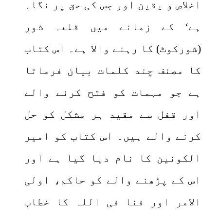
اخلاص و یقین اور جس کی حق پر نگاہ
ہے‘ کے زمانے میں قلعہ شور
(شورکوٹ) کا رہنے والا ہے۔ اس کتاب
کا مصنف چند کلمات بیان فرماتا
ہے جو مہمات کو فتح کرنے والے
اور قفل سے مقید ہر مشکل کو حل
کرنے والے ہیں۔ اس کتاب کو امیر
الکونین کا نام دیا گیا ہے اور
اس کے پڑھنے والے کو حاکم، اولی
الامر اور فنا فی اللہ کا خطاب