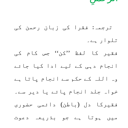
ترجمہ: فقرا کی زبان رحمن کی
تلوار ہے۔
فقیر کا لفظ ’’کن‘‘ جس کام کی
انجام دہی کے لیے ادا کیا جائے
وہ اللہ کے حکم سے انجام پاتا ہے
خواہ جلد انجام پائے یا دیر سے۔
فقیرکا دل (باطن) دائمی حضوری
میں ہوتا ہے جو بذریعہ دعوت