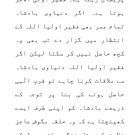
ہوتا ہے۔ اگر دنیاوی بادشاہ
تمام عمر بھی فقیر اولیا اللہ کے
انتظار میں گزار دے تب بھی وہ
کچھ حاصل نہیں کر سکتا لیکن اگر
فقیر اولیا اللہ دنیاوی بادشاہ
سے ملاقات کرنا چاہے تو قربِ الٰہی
حاصل ہونے کی بنا پر توجہ کے
ذریعے بادشاہ کو اپنی طرف ایسے
کھینچتا ہے کہ وہ حلقہ بگوش عاجز
غلا م کی مثل ننگے پاؤں دوڑ کر