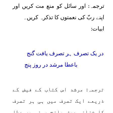
ترجمہ: اور سائل کو منع مت کریں اور
اپنے ربّ کی نعمتوں کا تذکرہ کریں۔
ابیات:
در یک تصرف ہر تصرف یافت گنج
باعطا مرشد در روز پنج
ترجمہ: مرشد اس کتاب کے فیض کے
ذریعے ایک تصرف میں ہی ہر تصرف
کا خزانہ صرف پانچ روز میں عطا