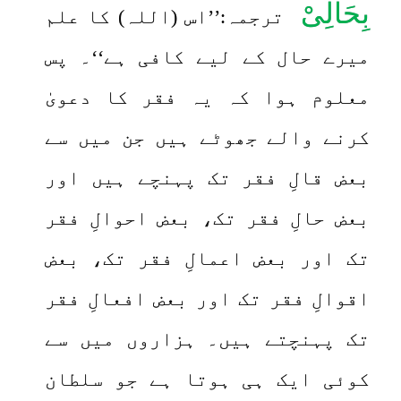
بِحَالِیْ
ترجمہ:’’اس (اللہ) کا علم
میرے حال کے لیے کافی ہے‘‘۔ پس
معلوم ہوا کہ یہ فقر کا دعویٰ
کرنے والے جھوٹے ہیں جن میں سے
بعض قالِ فقر تک پہنچے ہیں اور
بعض حالِ فقر تک، بعض احوالِ فقر
تک اور بعض اعمالِ فقر تک، بعض
اقوالِ فقر تک اور بعض افعالِ فقر
تک پہنچتے ہیں۔ ہزاروں میں سے
کوئی ایک ہی ہوتا ہے جو سلطان