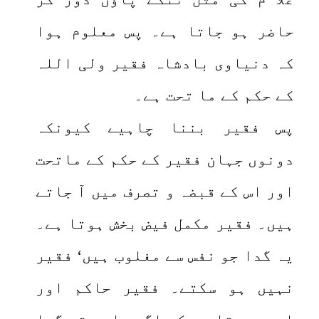
حاضر ہو جاتا ہے۔ پس معلوم ہوا
کہ دنیاوی بادشاہ فقیر ولی اللہ
کے حکم کے ما تحت ہے۔
پس فقیر بننا چاہیے کیونکہ
دونوں جہان فقیر کے حکم کے ماتحت
اور اس کے قبضہ و تصرف میں آ جاتے
ہیں۔ فقیر مکمل فیض بخش ہوتا ہے۔
یہ گدا جو نفس سے مغلوب ہیں‘ فقیر
نہیں ہو سکتے۔ فقیر حاکم اور