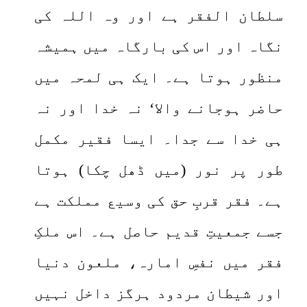
سلطان الفقر ہے اور وہ اللہ کی
نگاہ اور اس کی بارگاہ میں ہمیشہ
منظور ہوتا ہے۔ ایک ہی لمحہ میں
حاضر ہوجانے والا‘ نہ خدا اور نہ
ہی خدا سے جدا۔ ایسا فقیر مکمل
طور پر نور (میں ڈھل چکا) ہوتا
ہے۔ فقر قربِ حق کی وسیع مملکت ہے
جسے جمعیتِ قدیم حاصل ہے۔ اس ملکِ
فقر میں نفسِ امارہ، ملعون دنیا
اور شیطان مردود ہرگز داخل نہیں