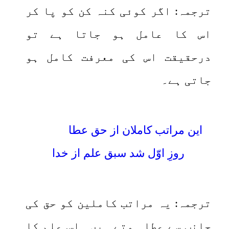
ترجمہ: اگر کوئی کنہ کن کو پا کر
اس کا عامل ہو جاتا ہے تو
درحقیقت اس کی معرفت کامل ہو
جاتی ہے۔
این مراتب کاملان از حق عطا
روزِ اوّل شد سبق علم از خدا
ترجمہ: یہ مراتب کاملین کو حق کی
جانب سے عطا ہوتے ہیں۔ اس علم کا