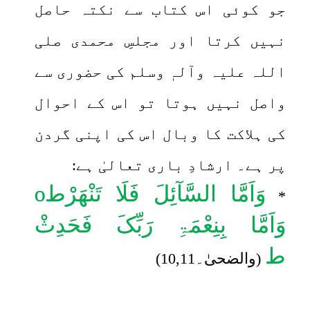
جو کوئی اس کتاب سے نکتہ حاصل
نہیں کرتا اور مجلسِ محمدی صلی
اللہ علیہ وآلہٖ وسلم کی حضوری سے
واصل نہیں ہوتا تو اس کے احوال
کی ہلاکت کا وبال اس کی اپنی گردن
پر ہے۔ ارشادِ باری تعالیٰ ہے:
وَاَمَّا السَّآئِلَ فَلَا تَنْھَرْط
o
*
وَاَمَّا بِنِعْمَۃِ رَبِّکَ فَحَدِثْ
ط
(والضحیٰ۔10,11)