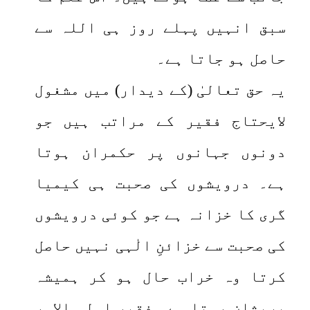
سبق انہیں پہلے روز ہی اللہ سے
حاصل ہو جاتا ہے۔
یہ حق تعالیٰ (کے دیدار) میں مشغول
لایحتاج فقیر کے مراتب ہیں جو
دونوں جہانوں پر حکمران ہوتا
ہے۔ درویشوں کی صحبت ہی کیمیا
گری کا خزانہ ہے جو کوئی درویشوں
کی صحبت سے خزائنِ الٰہی نہیں حاصل
کرتا وہ خراب حال ہو کر ہمیشہ
پریشان رہتا ہے۔ فقیر اولی الامر