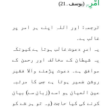
اَمْرِہٖ
(یوسف۔21)
ترجمہ: اور اللہ اپنے ہر امر پر
غالب ہے۔
یہ امرِ دعوت غالب ہوتا ہے کیونکہ
یہ شیطان کے مخالف اور رحمن کے
موافق ہے۔ دعوت پڑھنے والا فقیر
روشن ضمیر ہوتا ہے جس کا مرتبہ
عین العیان ہو اسے (زبان سے) بیان
کرنے کی کیا حاجت (وہ تو ہر شے کو