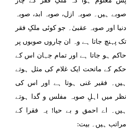
پس معلوم ہوا کہ ملکِ فقر کے چار
صوبے ہیں۔ صوبہ ازل، صوبہ ابد، صوبہ
دنیا اور صوبہ عقبیٰ۔ جو کوئی ملکِ فقر
تک پہنچ جاتا ہے وہ ان چاروں صوبوں پر
حاکم ہو جاتا ہے اور تمام جہان اس کے
حکم کے ماتحت ایک غلام کی مثل ہوتے
ہیں۔ فقیر غنی ہوتا ہے اور اس کی
نظر میں اہلِ صوبہ مفلس و گدا ہوتے
ہیں۔ اے احمق و بے حیا! یہ فقرا کے
مراتب ہیں۔ بیت: