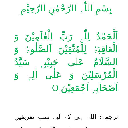
بِسْمِ اللّٰہِ الرَّحْمٰنِ الرَّحِیْمِ
اَلْحَمْدُ لِلّٰہِ رَبِّ الْعٰلَمِیْنَ وَ
الْعَاقِبَۃُ لِلْمُتَّقِیْنَ اَلصَّلٰوۃُ وَ
السَّلَامُ عَلٰی حَبِیْبِہٖ سَیَّدُ
الْمُرْسَلِیْنَ وَ عَلٰی اٰلِہٖ وَ
اَصْحَابِہٖ اَجْمَعِیْنَ
O
ترجمہ: اللہ ہی کے لیے سب تعریفیں