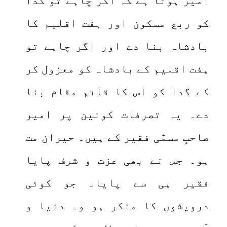
امیر ہوتا ہے کہ اگر چاہے تو گدا
کو ربع مسکون اور ہفت اقلیم کا
بادشاہ بنا دے اور اگر چاہے تو
ہفت اقلیم کے بادشاہ کو معزول کر
کے گدا کو اس کا قائم مقام بنا
دے۔ یہ تصرفات کونین پر امیر
صاحبِ مسمّٰی فقیر کے ہیں۔ حیران مت
ہو۔ جس نے بھی عزت و شرف پایا
فقیر ہی سے پایا۔ جو کوئی
درویشوں کا منکر ہو وہ دنیا و