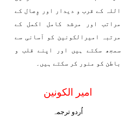
اللہ کے قرب و دیدار اور وِصال کے
مراتب اور مرشد کامل اکمل کے
مرتبہ امیرالکونین کو آسانی سے
سمجھ سکتے ہیں اور اپنے قلب و
باطن کو منور کر سکتے ہیں۔
امیر الکونین
اُردو ترجمہ