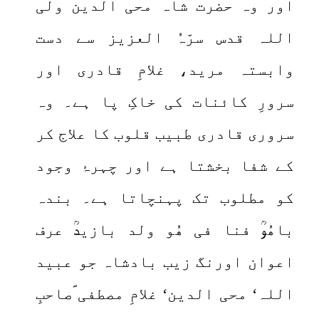
اور وہ حضرت شاہ محی الدین ولی
اللہ قدس سرّہُ العزیز سے دست
وابستہ مرید، غلامِ قادری اور
سرورِ کائنات کی خاکِ پا ہے۔ وہ
سروری قادری طبیب قلوب کا علاج کر
کے شفا بخشتا ہے اور چہرۂ وجود
کو مطلوب تک پہنچاتا ہے۔ بندہ
باھُوؒ فنا فی ھُو ولد بازیدؒ عرف
اعوان اورنگ زیب بادشاہ جو عبید
اللہ‘ محی الدین‘ غلامِ مصطفی ؐصاحبِ