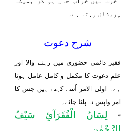
آخرت میں خراب حال ہو کر ہمیشہ
پریشان رہتا ہے۔
شرح دعوت
فقیر دائمی حضوری میں رہنے والا اور
علمِ دعوت کا مکمل و کامل عامل ہوتا
ہے۔ اولی الامر اُسے کہتے ہیں جس کا
امر واپس نہ پلٹا جائے۔
لِسَانُ الْفُقَرَآئِ سَیْفُ
*
الرَّحْمٰنِ