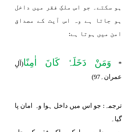
ہو سکتے۔ جو اس ملکِ فقر میں داخل
ہو جاتا ہے وہ اس آیت کے مصداق
امن میں ہوتا ہے:
وَمَنْ دَخَلَہٗ کَانَ اٰمِنًا
*
(آلِ
عمران۔97)
ترجمہ: جو اس میں داخل ہوا وہ امان پا
گیا۔