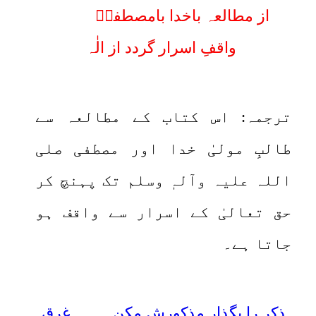
از مطالعہ باخدا بامصطفیؐ
واقفِ اسرار گردد از الٰہ
ترجمہ: اس کتاب کے مطالعہ سے
طالبِ مولیٰ خدا اور مصطفی صلی
اللہ علیہ وآلہٖ وسلم تک پہنچ کر
حق تعالیٰ کے اسرار سے واقف ہو
جاتا ہے۔
ذکر را بگذار مذکورش مکن غرق