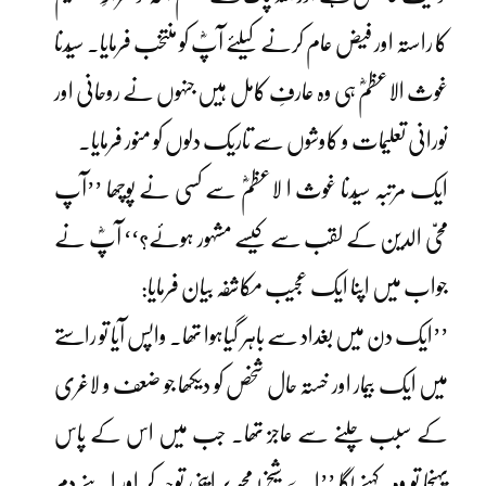
کا راستہ اور فیض عام کرنے کیلئے آپؓ کو منتخب فرمایا۔ سیّدنا
غوث الاعظمؓ ہی وہ عارفِ کامل ہیں جنہوں نے روحانی اور
نورانی تعلیمات و کاوشوں سے تاریک دلوں کو منور فرمایا۔
ایک مرتبہ سیّدنا غوث ا لاعظمؓ سے کسی نے پوچھا ’’آپ
محیّ الدین کے لقب سے کیسے مشہور ہوئے؟‘‘ آپؓ نے
جواب میں اپنا ایک عجیب مکاشفہ بیان فرمایا:
’’ایک دن میں بغداد سے باہر گیاہوا تھا۔ واپس آیا تو راستے
میں ایک بیمار اور خستہ حال شخص کو دیکھا جو ضعف و لاغری
کے سبب چلنے سے عاجز تھا۔ جب میں اس کے پاس
پہنچا تو وہ کہنے لگا ’’اے شیخ! مجھ پر اپنی توجہ کر اور اپنے دمِ