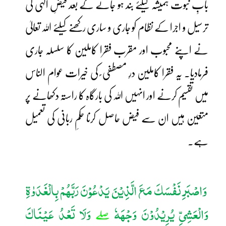
بابِ نبوت ہمیشہ کیلئے بند ہو جانے کے بعد فیضِ الٰہی کی
ترسیل و اجرا کے نظام کو جاری و ساری رکھنے کیلئے اللہ تعالیٰ
نے اپنے محبوب اور مقرب فقرا کاملین کا سلسلہ جاری
فرمادیا۔ یہ فقرا کاملین درِ مصطفی ؐ کی خیرات عوام الناس
میں تقسیم کرنے اور انہیں اللہ کی بارگاہ کا راستہ دکھانے پر
متعین ہیں ان سے فیض حاصل کرنا حکمِ ربانی کی تعمیل
ہے۔
وَاصْبَرِ نَفْسَکَ مَعَ الَّذِیْنَ یَدْعُوْنَ رَبَّھُمْ بِالْغَدَوٰۃِ
وَالْعَشِیِّ یُرِیْدُوْنَ وَجْھَہٗ
وَلَا تَعْدُ عَیْنَاکَ
صلے