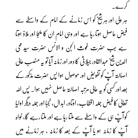
کرے۔
ہر ولی اور ہر شیخ کو اس زمانے کے امام کے واسطے سے
فیض حاصل ہوتا رہا ہے اور وہی امام ان کا ملجا اور ملاذ ہوتا
ہے جب حضرت غوث الجن و الانس حضرت سیّد محی
الدین شیخ عبدالقادر جیلانیؓ کا دور اور زمانہ آیا تو یہ منصب عالی
اصالتہ آپؓ کو تفویض اور موصول ہوا پس حضرت مذکور کے
بعد اور کسی کو یہ عالی مرتبہ اصالتہ حاصل نہیں ہوا۔ پس اللہ
تعالیٰ کا فیض جملہ اقطاب، اوتاد، ابدال، نجبا اور جملہ دیگر اولیا
کو آپؓ ہی کے واسطے سے ملتا رہا ہے اور ملتا رہے گا، خواہ
آپؓ کا زمانہ ہو یا آپؓ کے بعد کا زمانہ ، ہر زمانے میں