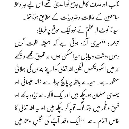
نائب اور عارف کامل جامع نورالہدیٰ تھے اس لیے ہر وعظ
سامعین کے حالات و ضروریات کے مطابق ہوتا تھا۔
سیّد نا غوث الاعظمؓ نے خود ایک موقع پر فرمایا:
ترجمہ: ’’میری آرزو ہوتی ہے کہ ہمیشہ خلوت گزیں
رہوں،دشت و بیاباں میرا مسکن ہوں، نہ مخلوق مجھے دیکھے
نہ میں اسکو دیکھوں لیکن اللہ تعالیٰ کو اپنے بندوں کی بھلائی
منظور ہے۔ میرے ہاتھ پر پانچ ہزار سے زائد عیسائی اور
یہودی مسلمان ہوچکے ہیں اور ایک لاکھ سے زیادہ بدکار اور
فسق و فجور میں مبتلا لوگ توبہ کر چکے ہیں اور یہ اللہ تعالیٰ کا
خاص انعام ہے۔‘‘ایک دفعہ آپؓ کی مجلسِ وعظ میں