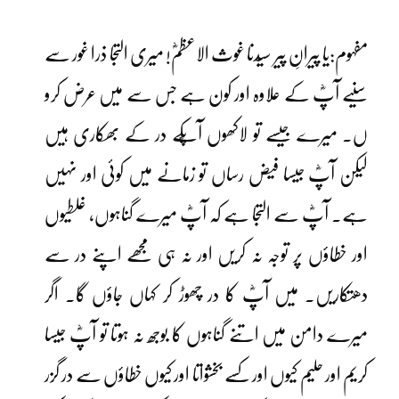
مفہوم:یا پیرانِ پیر سیّدنا غوث الاعظمؓ! میری التجا ذرا غور سے
سنیے آپؓ کے علاوہ اور کون ہے جس سے میں عرض کرو
ں۔ میرے جیسے تو لاکھوں آپؓکے در کے بھکاری ہیں
لیکن آپؓ جیسا فیض رساں تو زمانے میں کوئی اور نہیں
ہے۔ آپؓ سے التجا ہے کہ آپؓ میرے گناہوں، غلطیوں
اور خطاؤں پر توجہ نہ کریں اور نہ ہی مجھے اپنے در سے
دھتکاریں۔ میں آپؓ کا در چھوڑ کر کہاں جاؤں گا۔ اگر
میرے دامن میں اتنے گناہوں کا بوجھ نہ ہوتا تو آپؓ جیسا
کریم اور حلیم کیوں اور کسے بخشواتا اور کیوں خطاؤں سے در گزر