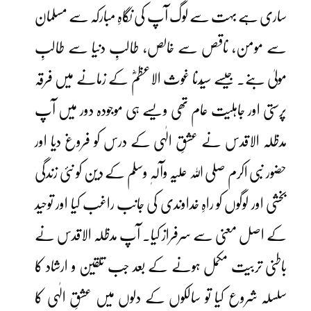
ساری ہے بہت سے لوگ آپ کی نگاہِ مبارکہ سے مسلمان
سے مومن، ناقص سے خالص، طالبِ دنیا سے طالبِ
مولیٰ بنے۔ جیسے سیّدنا غوث الاعظمؓ کے زمانے میں فرقہ
پرستی اور جاہلیت عام تھی ویسے ہی موجودہ دور میں آپ
مدظلہ الاقدس نے عشقِ الٰہی کے درس کو فروغ دیا اور
حضور نبی اکرم صلی اللہ علیہ وآلہٖ وسلم کے دین کو نئی زندگی
بخشی اور لوگوں کو راہِ خداوندی کی جانب راغب کیا اور توحید
کے اصل معنی سے سرفراز کیا۔ آپ مدظلہ الاقدس نے
باطنی تربیت مکمل ہونے کے بعد جب تلقین و ارشاد کا
سلسلہ شروع کیا تو سالکوں کے دلوں میں عشقِ الٰہی کا