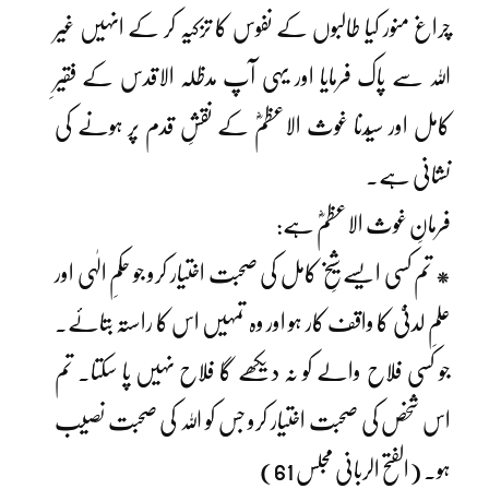
چراغ منور کیا طالبوں کے نفوس کا تزکیہ کر کے انہیں غیر
اللہ سے پاک فرمایا اور یہی آپ مدظلہ الاقدس کے فقیرِ
کامل اور سیّدنا غوث الاعظمؓ کے نقشِ قدم پر ہونے کی
نشانی ہے۔
فرمانِ غوث الاعظمؓ ہے:
* تم کسی ایسے شیخِ کامل کی صحبت اختیار کرو جو حکمِ الٰہی اور
علمِ لدنیّ کا واقف کار ہو اور وہ تمہیں اس کا راستہ بتائے۔
جو کسی فلاح والے کو نہ دیکھے گا فلاح نہیں پا سکتا۔ تم
اس شخص کی صحبت اختیار کرو جس کو اللہ کی صحبت نصیب
ہو۔ (الفتح الربانی مجلس 61)