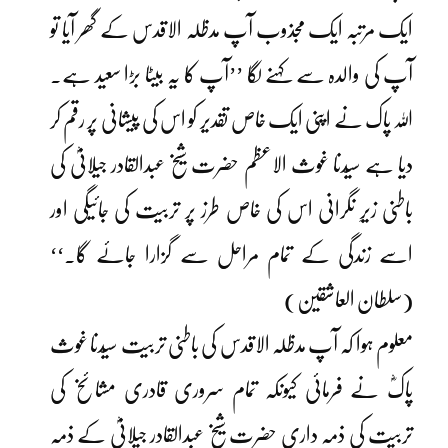
ایک مرتبہ ایک مجذوب آپ مدظلہ الاقدس کے گھر آیا تو
آپ کی والدہ سے کہنے لگا ’’آپ کا یہ بیٹا بڑا سعید ہے۔
اللہ پاک نے اپنی ایک خاص تقدیر کو اس کی پیشانی پر رقم کر
دیا ہے سیّدنا غوث الاعظم حضرت شیخ عبدالقادر جیلانیؓ کی
باطنی زیرِ نگرانی اس کی خاص طرز پر تربیت کی جائیگی اور
اسے زندگی کے تمام مراحل سے گزارا جائے گا۔‘‘
(سلطان العاشقین)
معلوم ہوا کہ آپ مدظلہ الاقدس کی باطنی تربیت سیّدنا غوث
پاکؓ نے فرمائی کیونکہ تمام سروری قادری مشائخ کی
تربیت کی ذمہ داری حضرت شیخ عبدالقادر جیلانیؓ کے ذمہ