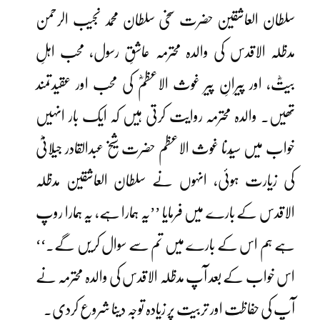
سلطان العاشقین حضرت سخی سلطان محمد نجیب الرحمن
مدظلہ الاقدس کی والدہ محترمہ عاشقِ رسول، محب اہلِ
بیتؓ، اور پیرانِ پیر غوث الاعظمؓ کی محب اور عقیدتمند
تھیں۔ والدہ محترمہ روایت کرتی ہیں کہ ایک بار انہیں
خواب میں سیّدنا غوث الاعظم حضرت شیخ عبدالقادر جیلانیؓ
کی زیارت ہوئی، انہوں نے سلطان العاشقین مدظلہ
الاقدس کے بارے میں فرمایا ’’یہ ہمارا ہے، یہ ہمارا روپ
ہے ہم اس کے بارے میں تم سے سوال کریں گے۔‘‘
اس خواب کے بعد آپ مدظلہ الاقدس کی والدہ محترمہ نے
آپ کی حفاظت اور تربیت پر زیادہ توجہ دینا شروع کردی۔