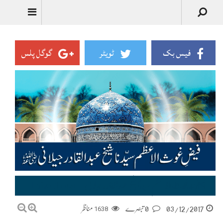
فیس بک
ٹویٹر
گوگل پلس
فیضِ غوثِ الاعظم سیّدنا شیخ عبدالقادر جیلانیؓ–Faiz Ghous-ul-Azam
03/12/2017
0 تبصرے
1638
مناظر