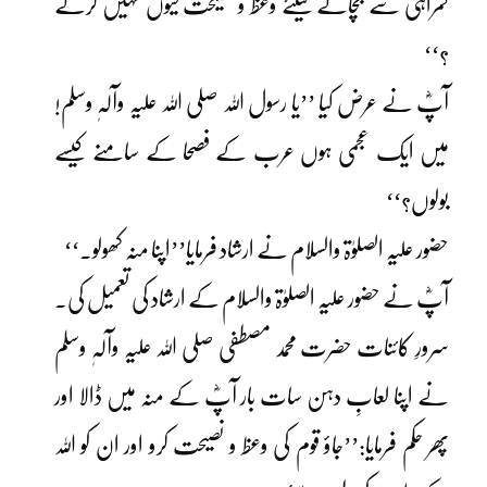
گمراہی سے بچانے کیلئے وعظ و نصیحت کیوں نہیں کرتے
؟‘‘
آپؓ نے عرض کیا ’’یا رسول اللہ صلی اللہ علیہ وآلہٖ وسلم!
میں ایک عجمی ہوں عرب کے فصحا کے سامنے کیسے
بولوں؟‘‘
حضور علیہ الصلوٰۃ والسلام نے ارشاد فرمایا’’اپنا منہ کھولو۔‘‘
آپؓ نے حضور علیہ الصلوٰۃ والسلام کے ارشاد کی تعمیل کی۔
سرورِ کائنات حضرت محمد مصطفی صلی اللہ علیہ وآلہٖ وسلم
نے اپنا لعابِ دہن سات بار آپؓ کے منہ میں ڈالا اور
پھر حکم فرمایا:’’جاؤ قوم کی وعظ و نصیحت کرو اور ان کو اللہ