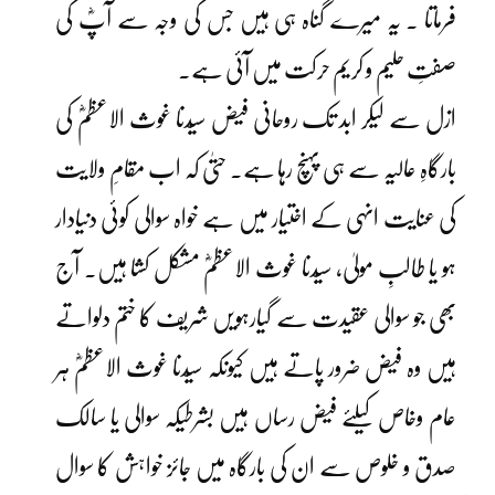
فرماتا ۔ یہ میرے گناہ ہی ہیں جس کی وجہ سے آپؓ کی
صفتِ حلیم و کریم حرکت میں آئی ہے۔
ازل سے لیکر ابد تک روحانی فیض سیّدنا غوث الاعظمؓ کی
بارگاہِ عالیہ سے ہی پہنچ رہا ہے۔ حتیٰ کہ اب مقامِ ولایت
کی عنایت انہی کے اختیار میں ہے خواہ سوالی کوئی دنیادار
ہو یا طالبِ مولیٰ، سیّدنا غوث الاعظمؓ مشکل کشا ہیں۔ آج
بھی جو سوالی عقیدت سے گیارہویں شریف کا ختم دلواتے
ہیں وہ فیض ضرور پاتے ہیں کیونکہ سیّدنا غوث الاعظمؓ ہر
عام وخاص کیلئے فیض رساں ہیں بشرطیکہ سوالی یا سالک
صدق و خلوص سے ان کی بارگاہ میں جائز خواہش کا سوال