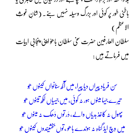
باطنی طور پر کوئی اور بزرگ وسیلہ نہیں بنے۔ (شانِ غوثِ
الاعظم)
سلطان العارفین حضرت سخی سلطان باھوؒ اپنی پنجابی ابیات
میں فرماتے ہیں :
سن فریاد پیراں دیا پیرا، میں آکھ سنانواں کینوں ھُو
تیرے جیہا مینوں ہور نہ کوئی، میں جیہیاں لکھ تینوں ھُو
پھَول نہ کاغذ بدیاں والے، دَر توں دَھک نہ مینوں ھُو
میں وِچ ایڈ گناہ نہ ہوندے باھو ،ؒ توں بخشیندوں کینوں ھُو