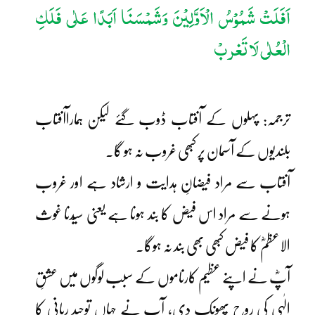
اَفَلَتْ شَمُوْسُ الْاَوَّلِیْنَ وَشَمْسَنَا اَبَدًا عَلٰی فَلَکِ
الْعُلٰی لَا تَغربْ
ترجمہ: پہلوں کے آفتاب ڈوب گئے لیکن ہماراآفتاب
بلندیوں کے آسمان پر کبھی غروب نہ ہو گا۔
آفتاب سے مراد فیضانِ ہدایت و ارشاد ہے اور غروب
ہونے سے مراد اس فیض کا بند ہونا ہے یعنی سیّدنا غوث
الاعظمؓ کا فیض کبھی بھی بند نہ ہوگا۔
آپؓ نے اپنے عظیم کارناموں کے سبب لوگوں میں عشقِ
الٰہی کی روح پھونک دی، آپ نے جہاں توحیدِ ربانی کا