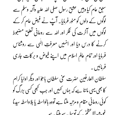
سبق عام کیا وہیں عشقِ رسول صلی اللہ علیہ وآلہٖ وسلم سے
لوگوں کے دلوں کو منور فرمایا۔ آپؓ نے فیض عام کر کے
لوگوں میں آخرت کی فکر اور اللہ سے روحانی تعلق مضبوط
کرنے کا درس دیا اور انہیں معرفتِ الٰہی سے روشناس
فرمایا اور تمام عالمِ اسلام میں اپنے فیوض و برکات جاری
فرمائیں۔
سلطان العارفین حضرت سخی سلطان باھُوؒ اور دیگر اولیا کرام
کا بھی یہی ماننا ہے کہ جہاں کہیں اور جب کبھی کسی بزرگ کو
کوئی روحانی مقام و مرتبہ ملتا ہے تووہ بالواسطہ یا بلاواسطہ سیّدنا
غوث الاعظمؓ کے توسط سے ملتا ہے۔