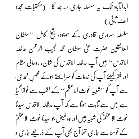
ابدالآباد تک یہ سلسلہ جاری رہے گا۔ (مکتوبات مجدد
الف ثانیؒ )
سلسلہ سروری قادری کے موجودہ شیخِ کامل ’’سلطان
العاشقین حضرت سخی سلطان محمد نجیب الرحمن مدظلہ
الاقدس‘‘ ہیں آپ مدظلہ الاقدس کی شان، روحانی مقام
اور فقر کیلئے آپ کی خدمات کو سراہتے ہوئے مجلسِ محمدی ؐ
سے آپ کو ’’شبیہ غوث الاعظم‘‘ کے لقب سے نوازا گیا
ہے جس سے ثابت ہوتا ہے کہ آپ مدظلہ الاقدس سیّدنا
غوث الاعظمؓ کی شبیہ ہیں اور وہ فیض جو سیّدنا غوث الاعظمؓ
کے توسط سے جاری تھا آج بھی آپ کے ذریعے جاری و