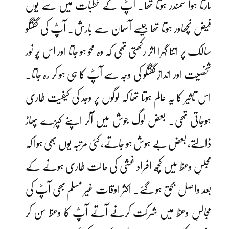
مارتا ہوا سمندر ہوتا تھا۔ آپؓ کے خطبات میں سے یوں
فیض نچھاور ہوتا تھا جیسے آسمان سے بارش۔ آپؓ کی گفتگو
سالک پر اتنا گہرا اثر رکھتی تھی کہ وہ محو ہو جاتا اور اس پُر نور
شخصیت اور اندازِ گفتگو کی وجہ سے آپؓ کا ہی ہو کر رہ جاتا۔
اس تاثیر کا یہ عالم ہوتا تھا کہ لوگوں پر وجد کی کیفیت طاری
ہوجاتی تھی۔ بعض لوگ جوش میں آکر اپنے کپڑے پھاڑ
ڈالتے، بعض بے ہوش ہو جاتے، کئی مرتبہ یوں بھی ہوا کہ
مجلسِ وعظ میں کچھ افراد غشی کی حالت طاری ہونے کے
بعد واصل بحق ہو گئے۔ اکثر اوقات غیر مسلم بھی آپؓ کی
مجالسِ وعظ میں شرکت کرنے آتے آپؓ کا وعظ سن کر