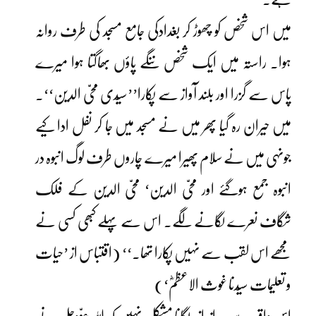
میں اس شخص کو چھوڑ کر بغدادکی جامع مسجد کی طرف روانہ
ہوا۔ راستہ میں ایک شخص ننگے پاؤں بھاگتا ہوا میرے
پاس سے گزرا اور بلند آواز سے پکارا’’سیّدی محیّ الدین‘‘۔
میں حیران رہ گیا پھر میں نے مسجد میں جا کر نفل ادا کیے
جونہی میں نے سلام پھیرا میرے چاروں طرف لوگ انبوہ در
انبوہ جمع ہوگئے اور محیّ الدین‘ محیّ الدین کے فلک
شگاف نعرے لگانے لگے۔ اس سے پہلے کبھی کسی نے
مجھے اس لقب سے نہیں پکارا تھا۔‘‘ (اقتباس از ’حیات
و تعلیمات سیّدنا غوث الاعظمؓ‘)