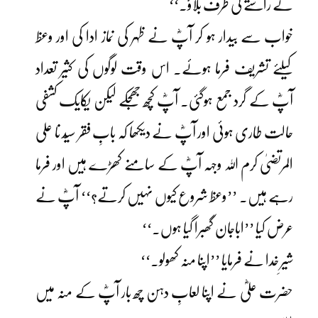
کے راستے کی طرف بلاؤ۔‘‘
خواب سے بیدار ہو کر آپؓ نے ظہر کی نماز ادا کی اور وعظ
کیلئے تشریف فرما ہوئے۔ اس وقت لوگوں کی کثیر تعداد
آپؓ کے گرد جمع ہوگئی۔ آپؓ کچھ جھجکے لیکن یکایک کشفی
حالت طاری ہوئی اور آپؓ نے دیکھا کہ بابِ فقر سیّد نا علی
المرتضیٰ کرم اللہ وجہہ آپؓ کے سامنے کھڑے ہیں اور فرما
رہے ہیں۔ ’’وعظ شروع کیوں نہیں کرتے؟‘‘ آپؓ نے
عرض کیا ’’اباجان گھبرا گیا ہوں۔‘‘
شیرِ خدا نے فرمایا ’’اپنا منہ کھولو۔‘‘
حضرت علیؓ نے اپنا لعابِ دہن چھ بار آپؓ کے منہ میں