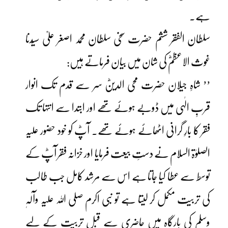
ہے۔
سلطان الفقر ششم حضرت سخی سلطان محمد اصغر علیؒ سیّدنا
غوث الاعظمؓ کی شان میں بیان فرماتے ہیں:
’’ شاہِ جیلان حضرت محی الدینؓ سر سے قدم تک انوار
قربِ الٰہی میں ڈوبے ہوئے تھے اور ابتدا سے انتہا تک
فقر کا بارِ گرانی اٹھائے ہوئے تھے۔ آپؓ کو خود حضور علیہ
الصلوٰۃ السلام نے دستِ بیعت فرمایا اور خزانہ فقر آپؓ کے
توسط سے عطا کیا جاتا ہے اس سے مرشد کامل جب طالب
کی تربیت مکمل کر لیتا ہے تو نبی اکرم صلی اللہ علیہ وآلہٖ
وسلم کی بارگاہ میں حاضری سے قبل تربیت کے لیے