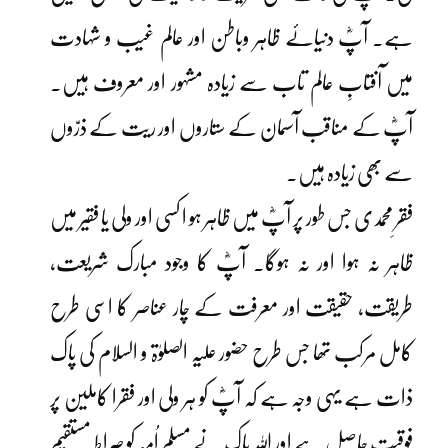
ہے۔ آپؓ دنیائے ظاہر وباطن اور عالم غیب و شہادت
میں آفتابِ عالم تاب سے زیادہ مشہور اور معروف ہیں۔
آپؓ کے مناقب آسمان کے ستاروں اور ریت کے ذرّوں
سے بھی زیادہ ہیں۔
فقرِ محمدی جس طور پر آپؓ میں ظاہر ہو ا کسی اور ولی یا فقیر میں
ظاہر نہ ہوا اور نہ ہوگا۔ آپؓ کا وجود مبارک شریعت،
طریقت، حقیقت اور معرفت کے چار عناصر کا اسی طرح
کامل مرکب تھا جس طرح حضور علیہ الصلوٰۃ و السلام کی پاک
ذات ہے یہی وجہ ہے کہ آپؓ کو ہر ولی اور فقرا کاملین پر
فوقیت حاصل ہے اور اللہ پاک نے مسلم اُمہ کو صراطِ مستقیم