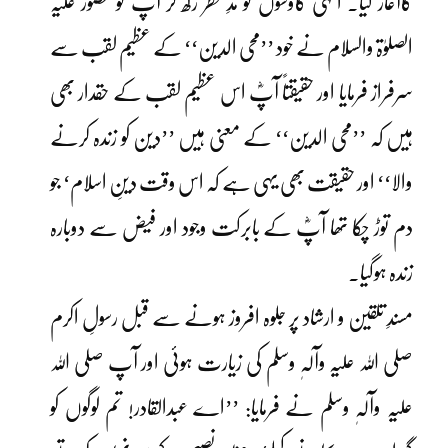
کاآغاز کیا۔ انہی کاوشوں کو مدِ نظر رکھ کر آپؓ کو حضور علیہ
الصلوٰۃ والسلام نے خود ’’محی الدین‘‘ کے عظیم لقب سے
سرفراز فرمایا اور حقیقتاً آپؓ اس عظیم لقب کے حقدار بھی
ہیں کہ ’’محی الدین‘‘ کے معنی ہیں ’’دین کو زندہ کرنے
والا‘‘ اور حقیقت بھی یہی ہے کہ اس وقت دینِ اسلام‘ جو
دم توڑ چکا تھا آپؓ کے بابرکت وجود اور فیض سے دوبارہ
زندہ ہوگیا۔
مسندِ تلقین و ارشاد پر جلوہ افروز ہونے سے قبل رسولِ اکرم
صلی اللہ علیہ وآلہٖ وسلم کی زیارت ہوئی اور آپ صلی اللہ
علیہ وآلہٖ وسلم نے فرمایا: ’’اے عبدالقادر! تم لوگوں کو