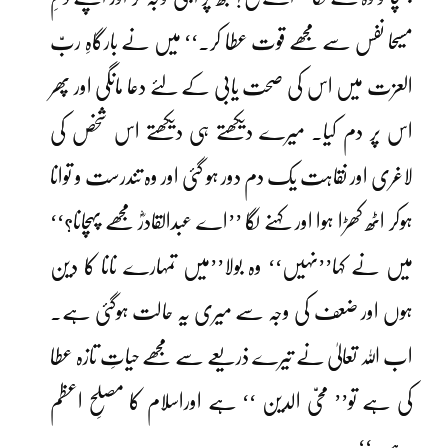
مسیحا نفس سے مجھے قوت عطا کر۔‘‘ میں نے بارگاہِ ربّ
العزت میں اس کی صحت یابی کے لئے دعا مانگی اور پھر
اس پر دم کیا۔ میرے دیکھتے ہی دیکھتے اس شخص کی
لاغری اور نقاہت یک دم دور ہو گئی اور وہ تندرست و توانا
ہوکر اٹھ کھڑا ہوا اور کہنے لگا ’’اے عبدالقادرؓ مجھے پہچانا؟‘‘
میں نے کہا’’نہیں‘‘ وہ بولا’’میں تمہارے نانا کا دین
ہوں اور ضعف کی وجہ سے میری یہ حالت ہوگئی ہے۔
اب اللہ تعالیٰ نے تیرے ذریعے سے مجھے حیاتِ تازہ عطا
کی ہے تو’’ محیّ الدین ‘‘ ہے اوراسلام کا مصلحِ اعظم
ہے۔‘‘