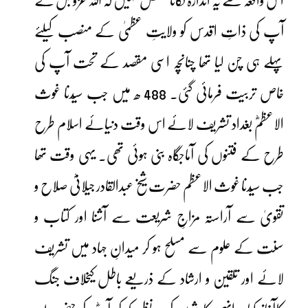
اس واقعہ سے یہ اندازہ لگانا مشکل نہیں کہ اللہ عزّوجل نے
آپ کی ذاتِ اقدس کو ولایتِ عظمیٰ کے منصب کیلئے
پہلے ہی چن لیا تھا چنانچہ اسی مقصد کے تحت آپ کی
خاص تربیت فرمائی گئی۔ 488 ھ میں جب سیّدنا غوث
الاعظمؓ بغداد تشریف لائے اس وقت دنیائے اسلام طرح
طرح کے فتنوں کی آماجگاہ بنی ہوئی تھی۔ یہی وقت تھا
جب سیّدنا غوث الاعظم حضرت شیخ عبدالقادر جیلانیؓ صلاح و
تقویٰ سے آراستہ مزاجِ شریعت سے آشنا اور کتاب و
سنت کے علوم سے مسلح ہو کر میدانِ جہاد میں تشریف
لائے اور تلقین و ارشاد کے ذریعے باطل کیخلاف جنگ