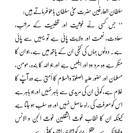
سلطان العارفین حضرت سخی سلطان باھوؒ فرماتے ہیں:
’’ جس کسی نے غوثیت اور قطبیت کے مراتب،
سعادت، نعمت اور ولایت پائی ہے تو یہیں سے پائی
ہے۔ دونوں جہاں کی کنجی ان کے ہاتھ میں ہے، جو ان کا
منکر ہے وہ مرد ود اور ابلیس ہے اور جو اللہ کا بندہ، مومن،
مسلمان اور حضور علیہ الصلوٰۃ والسلام کا اُمتی ہے وہ آپؓ کا
غلام ہے، کوئی ان کی مریدی سے باہر نہیں اور جو باہر ہے
اس کو معرفت کی راہ حاصل نہیں اور وہ سلب ہو جاتا ہے
کیونکہ ان کا خطاب غوث الثقلین غوث الجن و الانس
والملائکہ ہے۔ عقل مند کو اتنا ہی اشارہ کافی ہے ۔