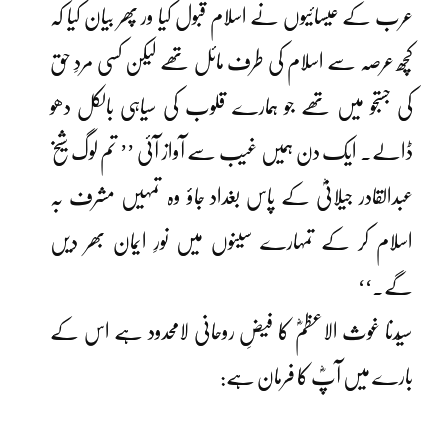
عرب کے عیسائیوں نے اسلام قبول کیا ور پھر بیان کیا کہ
کچھ عرصہ سے اسلام کی طرف مائل تھے لیکن کسی مردِ حق
کی جستجو میں تھے جو ہمارے قلوب کی سیاہی بالکل دھو
ڈالے۔ ایک دن ہمیں غیب سے آواز آئی ’’ تم لوگ شیخ
عبدالقادر جیلانیؓ کے پاس بغداد جاؤ وہ تمہیں مشرف بہ
اسلام کر کے تمہارے سینوں میں نورِ ایمان بھر دیں
گے۔‘‘
سیّدنا غوث الاعظمؓ کا فیضِ روحانی لامحدود ہے اس کے
بارے میں آپؓ کا فرمان ہے: