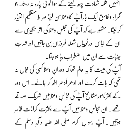
انہیں کلمہ شہادت پڑھ لینے کے سوا کو ئی چارہ نہ رہتا۔ جو
گمراہ و فاسق ایک بار آپؓ کاوعظ سن لیتا صراطِ مستقیم اختیار
کر لیتا۔ مشہور ہے کہ آپؓ کی مجلسِ وعظ کی اثر انگیزی سے
ان کے لباس اور ٹوپیاں شعلہ فروزاں بن جاتیں اور شد تِ
جذبات سے ان میں اضطراب بپا ہو جاتا۔
آپؓ کی ہیبت کا یہ عالم تھا کہ دورانِ وعظ کسی کی مجال نہ
تھی کہ بات کرے اور ادھر اُدھر اٹھ کر جائے۔ اس دور
کے اکثر نامور مشائخ آپؓ کی مجالسِ وعظ میں شریک ہوتے
تھے۔ ان مجالسِ وعظ میں آپؓ سے بکثرت کرامات ظاہر
ہوتیں۔ آپؓ رسو لِ اکرم صلی اللہ علیہ وآلہٖ وسلم کے