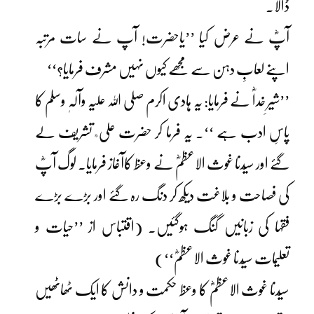
ڈالا۔
آپؓ نے عرض کیا ’’یاحضرت! آپ نے سات مرتبہ
اپنے لعابِ دہن سے مجھے کیوں نہیں مشرف فرمایا؟‘‘
’’شیرِ خداؓ نے فرمایا: یہ ہادی اکرم صلی اللہ علیہ وآلہٖ وسلم کا
پاسِ ادب ہے ‘‘۔ یہ فرما کر حضرت علی ؒ تشریف لے
گئے اور سیّدنا غوث الاعظمؓ نے وعظ کاآغاز فرمایا۔ لوگ آپؓ
کی فصاحت و بلاغت دیکھ کر دنگ رہ گئے اور بڑے بڑے
فقہا کی زبانیں گنگ ہوگئیں۔ (اقتباس از ’’حیات و
تعلیمات سیّدنا غوث الاعظمؓ‘‘)
سیّدنا غوث الاعظمؓ کا وعظ حکمت و دانش کا ایک ٹھاٹھیں