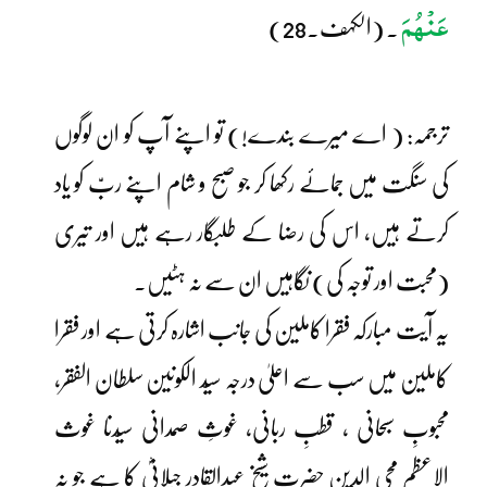
عَنْھُمَ
۔ (الکہف۔28)
ترجمہ: ( اے میرے بندے!) تو اپنے آپ کو ان لوگوں
کی سنگت میں جمائے رکھا کر جو صبح و شام اپنے ربّ کو یاد
کرتے ہیں، اس کی رضا کے طلبگار رہے ہیں اور تیری
(محبت اور توجہ کی) نگاہیں ان سے نہ ہٹیں۔
یہ آیت مبارکہ فقرا کاملین کی جانب اشارہ کرتی ہے اور فقرا
کاملین میں سب سے اعلیٰ درجہ سیّد الکونین سلطان الفقر،
محبوبِ سبحانی ، قطبِ ربانی، غوثِ صمدانی سیّدنا غوث
الاعظم محی الدین حضرت شیخ عبدالقادر جیلانیؓ کا ہے جو نہ