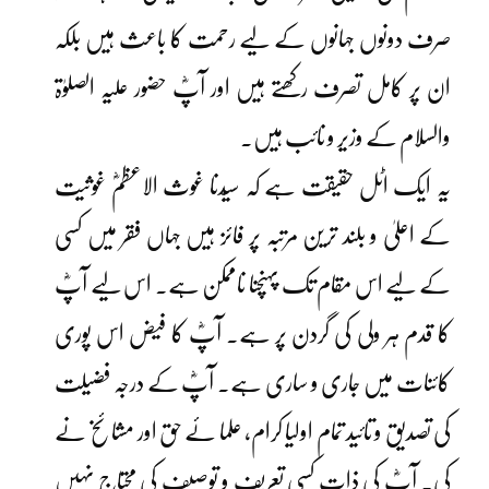
صرف دونوں جہانوں کے لیے رحمت کا باعث ہیں بلکہ
ان پر کامل تصرف رکھتے ہیں اور آپؓ حضور علیہ الصلوٰۃ
والسلام کے وزیر و نائب ہیں۔
یہ ایک اٹل حقیقت ہے کہ سیّدنا غوث الاعظمؓ غوثیت
کے اعلیٰ و بلند ترین مرتبہ پر فائز ہیں جہاں فقر میں کسی
کے لیے اس مقام تک پہنچنا ناممکن ہے۔ اس لیے آپؓ
کا قدم ہر ولی کی گردن پر ہے۔ آپؓ کا فیض اس پوری
کائنات میں جاری و ساری ہے۔ آپؓ کے درجہ فضیلت
کی تصدیق و تائید تمام اولیا کرام، علما ئے حق اور مشائخ نے
کی۔ آپؓ کی ذات کسی تعریف و توصیف کی محتاج نہیں