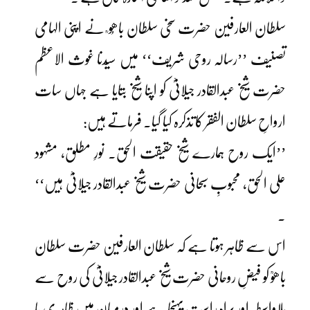
سلطان العارفین حضرت سخی سلطان باھُو ؒ نے اپنی الہامی
تصنیف ’’رسالہ روحی شریف‘‘ میں سیّدنا غوث الاعظم
حضرت شیخ عبدالقادر جیلانیؓ کو اپنا شیخ بتایا ہے جہاں سات
ارواحِ سلطان الفقر کا تذکرہ کیا گیا۔ فرماتے ہیں:
’’ایک روح ہمارے شیخ حقیقت الحق۔ نورِ مطلق، مشہود
علی الحق، محبوبِ سبحانی حضرت شیخ عبدالقادر جیلانیؓ ہیں‘‘
۔
اس سے ظاہر ہوتا ہے کہ سلطان العارفین حضرت سلطان
باھوؒ کو فیضِ روحانی حضرت شیخ عبدالقادر جیلانیؓ کی روح سے
بلاواسطہ اور براہِ راست پہنچا ہے اور درمیان میں ظاہری یا