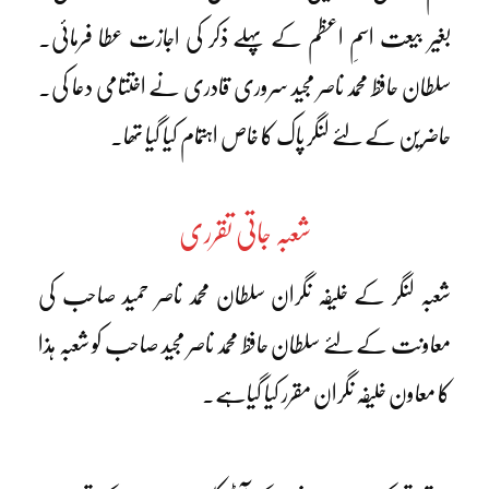
بغیر بیعت اسمِ اعظم کے پہلے ذکر کی اجازت عطا فرمائی۔
سلطان حافظ محمد ناصر مجید سروری قادری نے اختتامی دعا کی۔
حاضرین کے لئے لنگر پاک کا خاص اہتمام کیا گیا تھا۔
شعبہ جاتی تقرری
شعبہ لنگر کے خلیفہ نگران سلطان محمد ناصر حمید صاحب کی
معاونت کے لئے سلطان حافظ محمد ناصر مجید صاحب کو شعبہ ہذا
کا معاون خلیفہ نگران مقرر کیا گیاہے۔