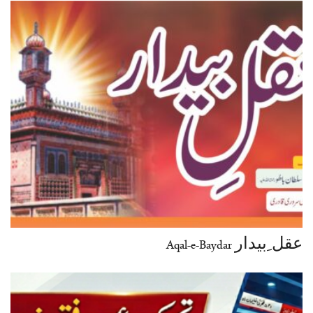
عقل ِبیدار Aqal-e-Baydar