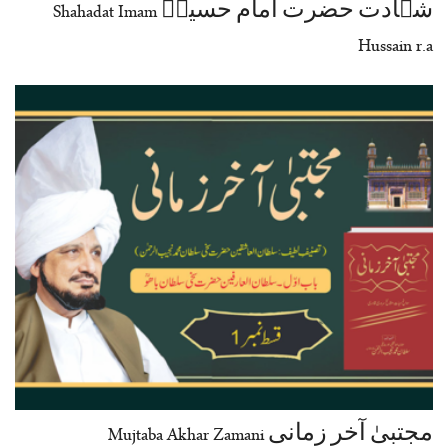
شہادت حضرت امام حسینؓ Shahadat Imam
Hussain r.a
مجتبیٰ آخر زمانی Mujtaba Akhar Zamani