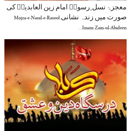
معجزۂ نسل ِرسولؐ امام زین العابدینؓ کی
صورت میں زندہ نشانی Mojza-e-Nasal-e-Rasool
Imam Zain-ul-Abideen…