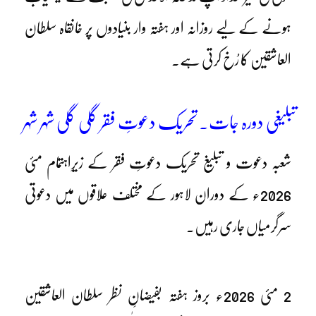
ہونے کے لیے روزانہ اور ہفتہ وار بنیادوں پر خانقاہ سلطان
العاشقین کا رُخ کرتی ہے۔
تبلیغی دورہ جات۔ تحریک دعوتِ فقر گلی گلی شہر شہر
شعبہ دعوت و تبلیغ تحریک دعوتِ فقر کے زیرِاہتمام مئی
2026ء کے دوران لاہور کے مختلف علاقوں میں دعوتی
سرگرمیاں جاری رہیں۔
2 مئی 2026ء بروز ہفتہ بفیضانِ نظر سلطان العاشقین