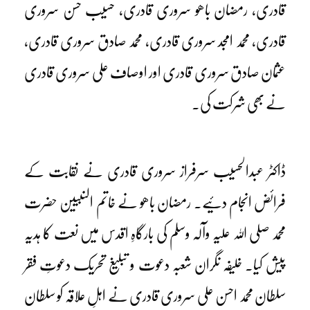
قادری، رمضان باھو سروری قادری، حسیب حسن سروری
قادری، محمد امجد سروری قادری، محمد صادق سروری قادری،
عثمان صادق سروری قادری اور اوصاف علی سروری قادری
نے بھی شرکت کی۔
ڈاکٹر عبدالحسیب سرفراز سروری قادری نے نقابت کے
فرائض انجام دئیے۔ رمضان باھو نے خاتم النبیین حضرت
محمد صلی اللہ علیہ وآلہ وسلم کی بارگاہِ اقدس میں نعت کا ہدیہ
پیش کیا۔ خلیفہ نگران شعبہ دعوت و تبلیغ تحریک دعوتِ فقر
سلطان محمد احسن علی سروری قادری نے اہلِ علاقہ کو سلطان