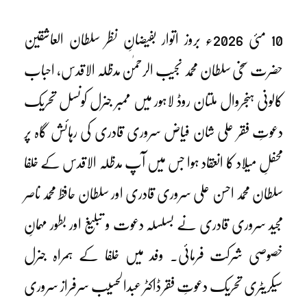
10 مئی 2026ء بروز اتوار بفیضانِ نظر سلطان العاشقین
حضرت سخی سلطان محمد نجیب الرحمٰن مدظلہ الاقدس، احباب
کالونی ہنجروال ملتان روڈ لاہور میں ممبر جنرل کونسل تحریک
دعوتِ فقر علی شان فیاض سروری قادری کی رہائش گاہ پر
محفلِ میلاد کا انعقاد ہوا جس میں آپ مدظلہ الاقدس کے خلفا
سلطان محمد احسن علی سروری قادری اور سلطان حافظ محمد ناصر
مجید سروری قادری نے بسلسلہ دعوت و تبلیغ اور بطور مہمانِ
خصوصی شرکت فرمائی۔ وفد میں خلفا کے ہمراہ جنرل
سیکریٹری تحریک دعوتِ فقر ڈاکٹر عبدالحسیب سرفراز سروری