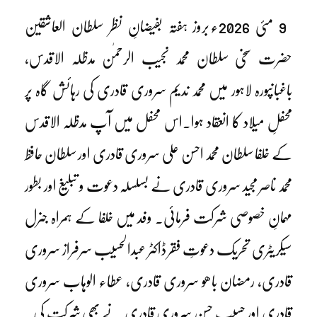
9 مئی 2026ء بروز ہفتہ بفیضانِ نظر سلطان العاشقین
حضرت سخی سلطان محمد نجیب الرحمٰن مدظلہ الاقدس،
باغبانپورہ لاہور میں محمد ندیم سروری قادری کی رہائش گاہ پر
محفلِ میلاد کا انعقاد ہوا۔اس محفل میں آپ مدظلہ الاقدس
کے خلفا سلطان محمد احسن علی سروری قادری اور سلطان حافظ
محمد ناصر مجید سروری قادری نے بسلسلہ دعوت و تبلیغ اور بطور
مہمانِ خصوصی شرکت فرمائی۔ وفد میں خلفا کے ہمراہ جنرل
سیکریٹری تحریک دعوتِ فقر ڈاکٹر عبدالحسیب سرفراز سروری
قادری، رمضان باھو سروری قادری، عطاء الوہاب سروری
قادری اور حسیب حسن سروری قادری نے بھی شرکت کی۔