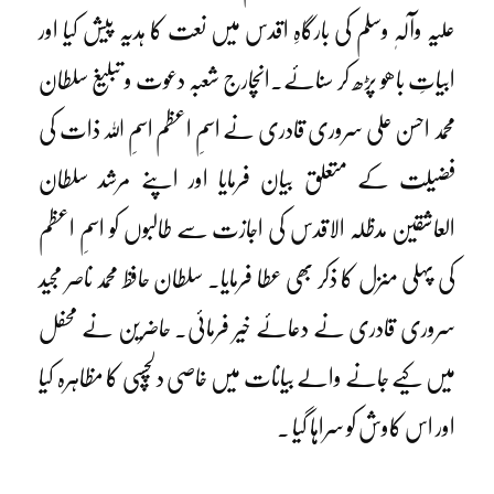
علیہ وآلہٖ وسلم کی بارگاہِ اقدس میں نعت کا ہدیہ پیش کیا اور
ابیاتِ باھو پڑھ کر سنائے۔انچارج شعبہ دعوت و تبلیغ سلطان
محمد احسن علی سروری قادری نے اسمِ اعظم اسمِ اللہ ذات کی
فضیلت کے متعلق بیان فرمایا اور اپنے مرشد سلطان
العاشقین مدظلہ الاقدس کی اجازت سے طالبوں کو اسمِ اعظم
کی پہلی منزل کا ذکر بھی عطا فرمایا۔ سلطان حافظ محمد ناصر مجید
سروری قادری نے دعائے خیر فرمائی۔ حاضرین نے محفل
میں کیے جانے والے بیانات میں خاصی دلچسپی کا مظاہرہ کیا
اور اس کاوش کو سراہا گیا ۔