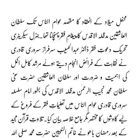
محفلِ میلاد کے انعقاد کا مقصد عوام الناس تک سلطان
العاشقین مدظلہ الاقدس کا پیغامِ فقر پہنچانا تھا۔جنرل سیکریٹری
تحریک دعوتِ فقر ڈاکٹر عبدالحسیب سرفراز سروری قادری
نے نقابت کے فرائض انجام دیتے ہوئے مرشد کامل اکمل
کی اہمیت و ضرورت اور سلطان العاشقین حضرت سخی
سلطان محمد نجیب الرحمٰن مدظلہ الاقدس کی بطور امام سلسلہ
سروری قادری عوام الناس میں تعلیماتِ فقر کے فروغ کے
لیے کاوشوں کا مختصر مگر جامع خلاصہ بیان کیا۔ تلاوتِ قرآن مجید
کے بعد رمضان باھو نے خاتم النبیین حضرت محمد صلی اللہ