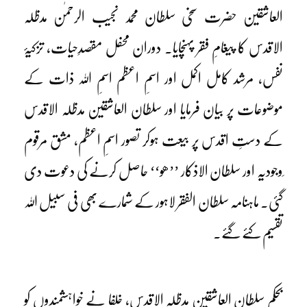
العاشقین حضرت سخی سلطان محمد نجیب الرحمٰن مدظلہ
الاقدس کا پیغامِ فقر پہنچایا۔ دوران محفل مقصدِحیات، تزکیۂ
نفس، مرشد کامل اکمل اور اسمِ اعظم اسمِ اللہ ذات کے
موضوعات پر بیان فرمایا اور سلطان العاشقین مدظلہ الاقدس
کے دستِ اقدس پر بیعت ہوکر تصور اسمِ اعظم، مشق مرقوم
ِوجودیہ اور سلطان الاذکار ’’ھو‘‘ حاصل کرنے کی دعوت دی
گئی۔ ماہنامہ سلطان الفقر لاہور کے شمارے بھی فی سبیل اللہ
تقسیم کئے گئے۔
بحکم سلطان العاشقین مدظلہ الاقدس، خلفا نے خواہشمندوں کو