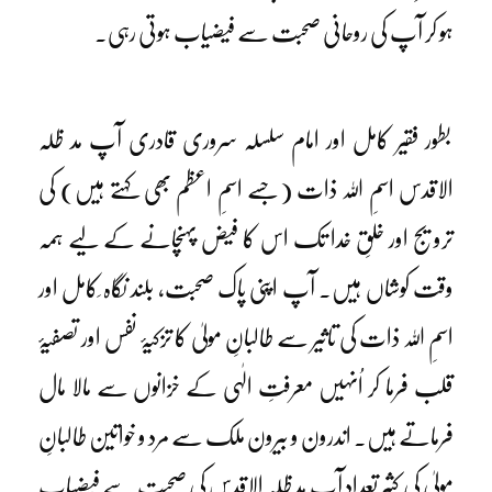
ہو کر آپ کی روحانی صحبت سے فیضیاب ہوتی رہی۔
بطور فقیر کامل اور امام سلسلہ سروری قادری آپ مد ظلہ
الاقدس اسمِ اللہ ذات (جسے اسمِ اعظم بھی کہتے ہیں) کی
ترویج اور خلقِ خدا تک اس کا فیض پہنچانے کے لیے ہمہ
وقت کوشاں ہیں۔ آپ اپنی پاک صحبت، بلند نگاہ ِکامل اور
اسمِ اللہ ذات کی تاثیر سے طالبانِ مولیٰ کا تزکیۂ نفس اور تصفیۂ
قلب فرما کر اُنہیں معرفتِ الٰہی کے خزانوں سے مالا مال
فرماتے ہیں۔ اندرون و بیرون ملک سے مرد و خواتین طالبانِ
مولیٰ کی کثیر تعداد آپ مد ظلہ الاقدس کی صحبت سے فیضیاب