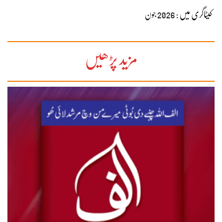
کیٹاگری میں :
2026 جون
مزید پڑھیں