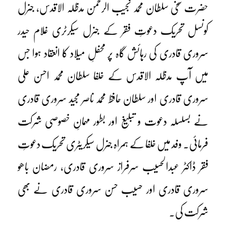
حضرت سخی سلطان محمد نجیب الرحمٰن مدظلہ الاقدس، جنرل
کونسل تحریک دعوتِ فقر کے جنرل سیکرٹری غلام حیدر
سروری قادری کی رہائش گاہ پر محفلِ میلاد کا انعقاد ہوا جس
میں آپ مدظلہ الاقدس کے خلفا سلطان محمد احسن علی
سروری قادری اور سلطان حافظ محمد ناصر مجید سروری قادری
نے بسلسلہ دعوت و تبلیغ اور بطور مہمانِ خصوصی شرکت
فرمائی۔ وفد میں خلفا کے ہمراہ جنرل سیکریٹری تحریک دعوتِ
فقر ڈاکٹر عبدالحسیب سرفراز سروری قادری، رمضان باھو
سروری قادری اور حسیب حسن سروری قادری نے بھی
شرکت کی۔