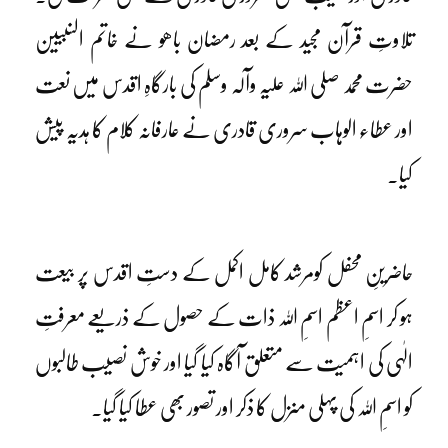
تلاوتِ قرآن مجید کے بعد رمضان باھو نے خاتم النبیین
حضرت محمد صلی اللہ علیہ وآلہ وسلم کی بارگاہِ اقدس میں نعت
اور عطاء الوہاب سروری قادری نے عارفانہ کلام کا ہدیہ پیش
کیا۔
حاضرینِ محفل کومرشد کامل اکمل کے دستِ اقدس پر بیعت
ہو کر اسمِ اعظم اسمِ اللہ ذات کے حصول کے ذریعے معرفتِ
الٰہی کی اہمیت سے متعلق آگاہ کیا گیا اور خوش نصیب طالبوں
کو اسمِ اللہ کی پہلی منزل کا ذکر اور تصور بھی عطا کیا گیا۔