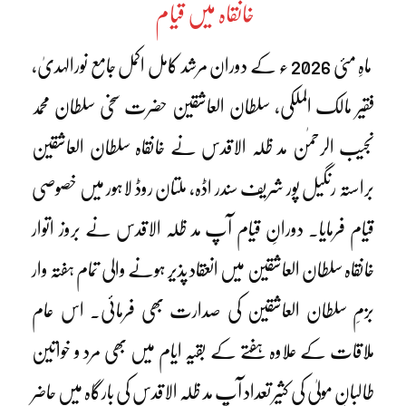
خانقاہ میں قیام
ماہِ مئی 2026 ء کے دوران مرشد کامل اکمل جامع نورالہدیٰ،
فقیر مالک الملکی، سلطان العاشقین حضرت سخی سلطان محمد
نجیب الرحمٰن مد ظلہ الاقدس نے خانقاہ سلطان العاشقین
براستہ رنگیل پور شریف سندر اڈہ، ملتان روڈ لاہور میں خصوصی
قیام فرمایا۔ دورانِ قیام آپ مد ظلہ الاقدس نے بروز اتوار
خانقاہ سلطان العاشقین میں انعقاد پذیر ہونے والی تمام ہفتہ وار
بزمِ سلطان العاشقین کی صدارت بھی فرمائی۔ اس عام
ملاقات کے علاوہ ہفتے کے بقیہ ایام میں بھی مرد و خواتین
طالبانِ مولیٰ کی کثیر تعداد آپ مد ظلہ الاقدس کی بارگاہ میں حاضر