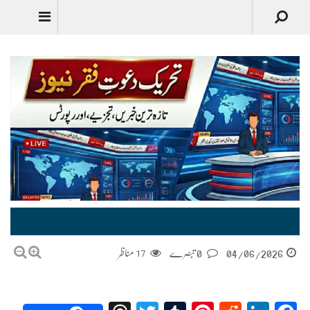
Urdu
تحریک دعوتِ فقر نیوز Tehreek Dawat-e-Faqr New
04/06/2026
0 تبصرے
17
مناظر