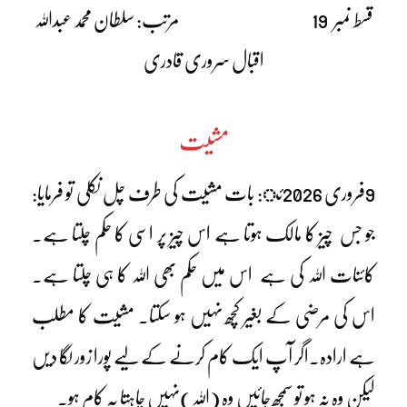
قسط نمبر 19 مرتب: سلطان محمد عبداللہ
اقبال سروری قادری
مشیت
9فروری 2026ئ: بات مشیت کی طرف چل نکلی تو فرمایا:
جو جس چیز کا مالک ہوتا ہے اس چیز پر اسی کا حکم چلتا ہے۔
کائنات اللہ کی ہے اس میں حکم بھی اللہ کا ہی چلتا ہے۔
اس کی مرضی کے بغیر کچھ نہیں ہو سکتا۔ مشیت کا مطلب
ہے ارادہ۔اگر آپ ایک کام کرنے کے لیے پورا زور لگا دیں
لیکن وہ نہ ہو تو سمجھ جائیں وہ (اللہ)نہیں چاہتا یہ کام ہو۔