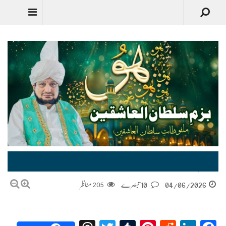
بزمِ سلطان العاشقین (ملفوظات سلطان العاشقین) Bazm-e-Sultan-Ul-Ashiqeen Malfuzat Sultan-Ul-Ashiqeen
04/06/2026
10 تبصرے
205
مناظر