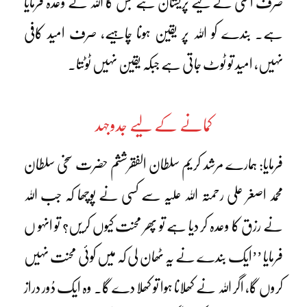
صرف اسی کے لیے پریشان ہے جس کا اللہ نے وعدہ فرمایا
ہے۔ بندے کو اللہ پر یقین ہونا چاہیے، صرف امید کافی
نہیں، امید تو ٹوٹ جاتی ہے جبکہ یقین نہیں ٹوٹتا۔
کمانے کے لیے جدوجہد
فرمایا: ہمارے مرشد کریم سلطان الفقرششم حضرت سخی سلطان
محمد اصغر علی رحمتہ اللہ علیہ سے کسی نے پوچھا کہ جب اللہ
نے رزق کا وعدہ کر دیا ہے تو پھر محنت کیوں کریں؟ تو انہو ں
فرمایا ’’ایک بندے نے یہ ٹھان لی کہ میں کوئی محنت نہیں
کروں گا، اگر اللہ نے کھلانا ہوا تو کھلا دے گا۔ وہ ایک دُور دراز