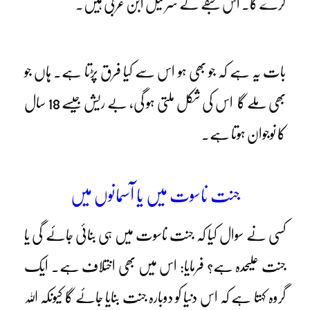
کرے گا۔ اس طبقے کے سرخیل ابن عربیؒ ہیں۔
بات یہ ہے کہ جو بھی ہو اس سے کیا فرق پڑتا ہے۔ ہاں جو
بھی ملے گا اس کی شکل ملتی ہو گی، بے ریش جیسے 18 سال
کا نوجوان ہوتا ہے۔
جنت ناسوت میں یا آسمانوں میں
کسی نے سوال کیا کہ جنت ناسوت میں ہی بنائی جائے گی یا
جنت علیحدہ ہے؟ فرمایا: اس میں بھی اختلاف ہے۔ ایک
گروہ کہتا ہے کہ اس دنیا کو دوبارہ جنت بنایا جائے گا کیونکہ اللہ