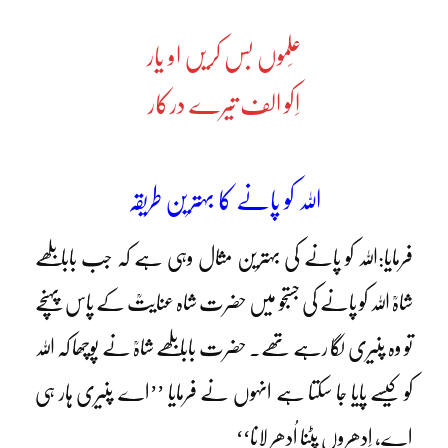
عِلموں بس کریں او یار
اِکو الف تیرے درکار
اللہ کو پانے کا بہترین طریقہ
فرمایا:اللہ کو پانے کی بہترین مثال وہی ہے کہ جب بابا بلھے
شاہؒ اللہ کو پانے کی جستجو میں حضرت شاہ عنایتؒ کے پاس پہنچے
تو وہ پنیری لگا رہے تھے۔ حضرت بابا بلھے شاہؒ نے پوچھا کہ اللہ
کو کیسے پایا جا سکتا ہے انہوں نے فرمایا ’’اے پنیری ہار ہی
اے، اِدھروں پٹنا اُدھر لانا‘‘