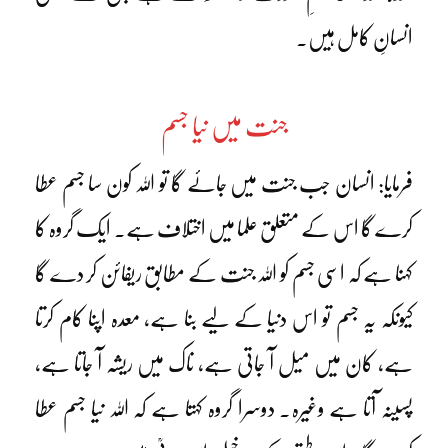
انسانِ کامل ہیں۔
جنت میں نیا جسم
فرمایا: انسان جب جنت میں جائے گا تو اللہ کون سا جسم عطا
کرے گا اس کے متعلق علما میں اختلاف ہے۔ ایک گروہ کا
کہنا ہے کہ اسی جسم کو اللہ جنت کے مطابق ریفائن کر دے گا
کیونکہ یہ جسم تو اس دنیا کے لیے بنا ہے، معدہ اپنا کام کرتا
ہے، کان میں میل آ جاتی ہے، ناک میں ریشہ آ جاتا ہے،
پسینہ آتا ہے وغیرہ۔ دوسرا گروہ کہتا ہے کہ اللہ نیا جسم عطا