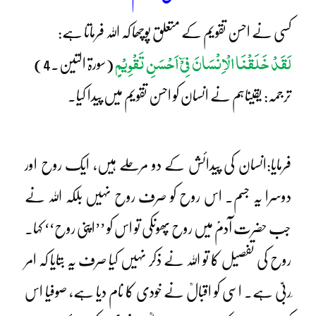
کسی نے احسن تقویم کے متعلق پوچھا کہ اللہ فرماتا ہے:
لَقَدْ خَلَقْنَا الْاِنْسَانَ فِیْٓ اَحْسَنِ تَقْوِیْمٍ
(سورۃ التین۔4)
ترجمہ: یقیناہم نے انسان کو احسن تقویم میں پیدا کیا۔
فرمایا:انسان کی پیدائش کے دو مرحلے ہیں، ایک روح اور
دوسرا یہ جسم۔ اس روح کو صرف روح نہیں بلکہ اللہ نے
جب حضرت آدمؑ میں روح پھونکی تو اس کو ’’اپنی روح‘‘ کہا۔
روح کی تفصیل کا تو اللہ نے ذکر نہیں کیا صرف یہ بتایا کہ امر
ِربیّ ہے۔ اسی کو اقبالؒ نے خودی کا نام دیا ہے، صوفیا اس