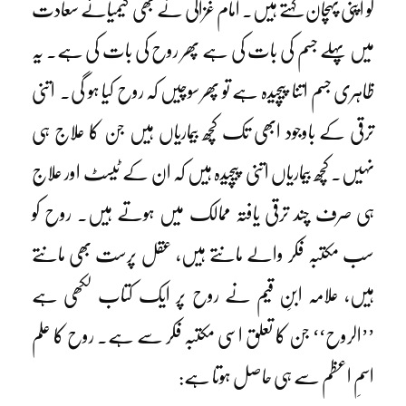
کو اپنی پہچان کہتے ہیں۔ امام غزالیؒ نے بھی کیمیائے سعادت
میں پہلے جسم کی بات کی ہے پھر روح کی بات کی ہے۔ یہ
ظاہری جسم اتنا پیچیدہ ہے تو پھر سوچیں کہ روح کیا ہو گی۔ اتنی
ترقی کے باوجود ابھی تک کچھ بیماریاں ہیں جن کا علاج ہی
نہیں۔ کچھ بیماریاں اتنی پیچیدہ ہیں کہ ان کے ٹیسٹ اور علاج
ہی صرف چند ترقی یافتہ ممالک میں ہوتے ہیں۔ روح کو
سب مکتبہ فکر والے مانتے ہیں، عقل پرست بھی مانتے
ہیں، علامہ ابنِ قیم نے روح پر ایک کتاب لکھی ہے
’’الروح‘‘ جن کا تعلق اسی مکتبہ فکر سے ہے۔ روح کا علم
اسمِ اعظم سے ہی حاصل ہوتا ہے: