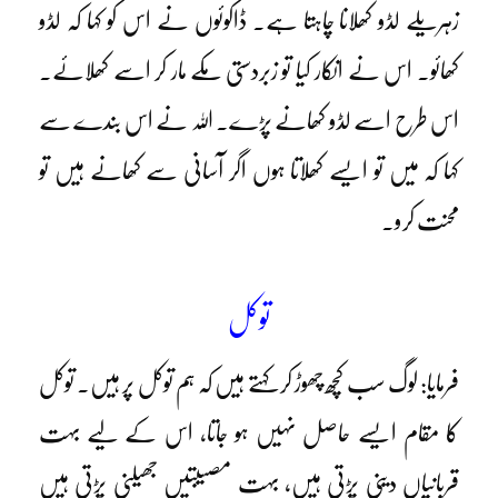
زہریلے لڈو کھلانا چاہتا ہے۔ ڈاکوئوں نے اس کو کہا کہ لڈو
کھائو۔ اس نے انکار کیا تو زبردستی مکے مار کر اسے کھلائے۔
اس طرح اسے لڈو کھانے پڑے۔ اللہ نے اس بندے سے
کہا کہ میں تو ایسے کھلاتا ہوں اگر آسانی سے کھانے ہیں تو
محنت کرو۔
توکل
فرمایا: لوگ سب کچھ چھوڑ کر کہتے ہیں کہ ہم توکل پر ہیں۔ توکل
کا مقام ایسے حاصل نہیں ہو جاتا، اس کے لیے بہت
قربانیاں دینی پڑتی ہیں، بہت مصیبتیں جھیلنی پڑتی ہیں