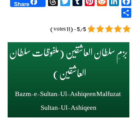
Threads
Twitter
Tumblr
Pinterest
Reddit
LinkedIn
Facebook
Share
Share
5/5 - (11 votes)
بزمِ سلطان العاشقین (ملفوظات سلطان
العاشقین)
Bazm-e-Sultan-Ul-Ashiqeen Malfuzat
Sultan-Ul-Ashiqeen