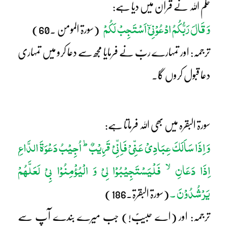
حکم اللہ نے قرآن میں دیا ہے:
وَ قَالَ رَبُّکُمُ ادْعُوْنِیْٓ اَسْتَجِبْ لَکُمْ
(سورۃ المومن ۔60)
ترجمہ: اور تمہارے ربّ نے فرمایا مجھ سے دعا کرو میں تمہاری
دعا قبول کروں گا۔
سورۃ البقرہ میں بھی اللہ فرماتا ہے:
ط
وَ اِذَا سَاَلَکَ عِبَادِیْ عَنِّیْ فَاِنِّیْ قَرِیْبٌ
اُجِیْبُ دَعْوَۃَ الدَّاعِ
لا
اِذَا دَعَانِ
فَلْیَسْتَجِیْبُوْا لِیْ وَ الْیُؤْمِنُوْا بِیْ لَعَلَّہُمْ
یَرْشُدُوْنَ ۔
(سورۃ البقرۃ۔186)
ترجمہ: اور (اے حبیبؐ!) جب میرے بندے آپ سے