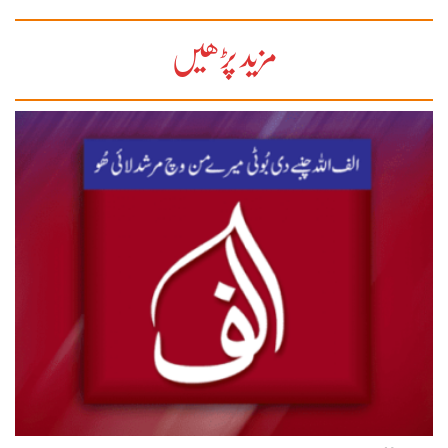
مزید پڑھیں