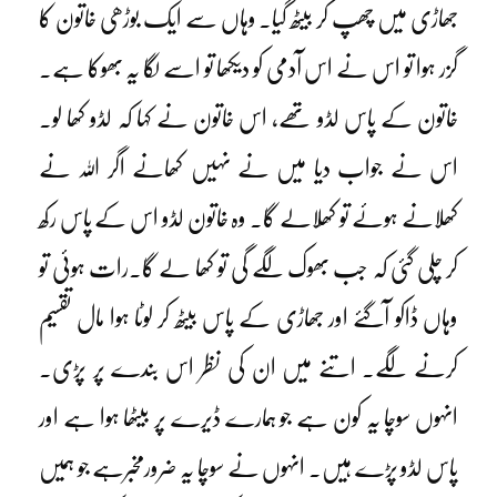
جھاڑی میں چھپ کر بیٹھ گیا۔ وہاں سے ایک بوڑھی خاتون کا
گزر ہوا تو اس نے اس آدمی کو دیکھا تو اسے لگا یہ بھوکا ہے۔
خاتون کے پاس لڈو تھے، اس خاتون نے کہا کہ لڈو کھا لو۔
اس نے جواب دیا میں نے نہیں کھانے اگر اللہ نے
کھلانے ہوئے تو کھِلالے گا۔ وہ خاتون لڈو اس کے پاس رکھ
کر چلی گئی کہ جب بھوک لگے گی تو کھا لے گا۔رات ہوئی تو
وہاں ڈاکو آگئے اور جھاڑی کے پاس بیٹھ کر لوٹا ہوا مال تقسیم
کرنے لگے۔ اتنے میں ان کی نظر اس بندے پر پڑی۔
انہوں سوچا یہ کون ہے جو ہمارے ڈیرے پر بیٹھا ہوا ہے اور
پاس لڈو پڑے ہیں۔ انہوں نے سوچا یہ ضرورمخبرہے جو ہمیں