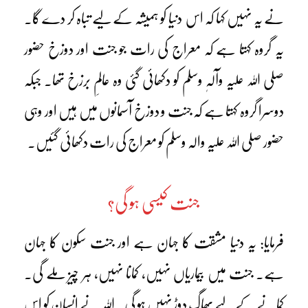
نے یہ نہیں کہا کہ اس دنیا کو ہمیشہ کے لیے تباہ کر دے گا۔
یہ گروہ کہتا ہے کہ معراج کی رات جو جنت اور دوزخ حضور
صلی اللہ علیہ وآلہٖ وسلم کو دکھائی گئی وہ عالمِ برزخ تھا۔ جبکہ
دوسرا گروہ کہتا ہے کہ جنت و دوزخ آسمانوں میں ہیں اور وہی
حضور صلی اللہ علیہ والہ وسلم کو معراج کی رات دکھائی گئیں۔
جنت کیسی ہو گی؟
فرمایا: یہ دنیا مشقت کا جہان ہے اور جنت سکون کا جہان
ہے۔ جنت میں بیماریاں نہیں، کمانا نہیں، ہر چیز ملے گی۔
کمانے کے لیے بھاگ دوڑ نہیں ہو گی۔ اللہ نے انسان کو اس