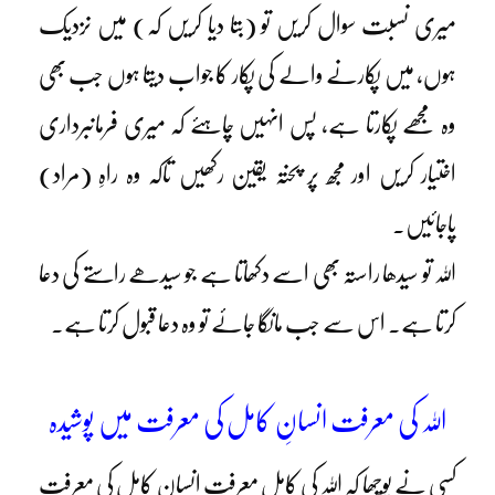
میری نسبت سوال کریں تو (بتا دیا کریں کہ) میں نزدیک
ہوں، میں پکارنے والے کی پکار کا جواب دیتا ہوں جب بھی
وہ مجھے پکارتا ہے، پس انہیں چاہئے کہ میری فرمانبرداری
اختیار کریں اور مجھ پر پختہ یقین رکھیں تاکہ وہ راہِ (مراد)
پاجائیں۔
اللہ تو سیدھا راستہ بھی اسے دکھاتا ہے جو سیدھے راستے کی دعا
کرتا ہے۔ اس سے جب مانگا جائے تو وہ دعا قبول کرتا ہے۔
اللہ کی معرفت انسانِ کامل کی معرفت میں پوشیدہ
کسی نے پوچھا کہ اللہ کی کامل معرفت انسانِ کامل کی معرفت