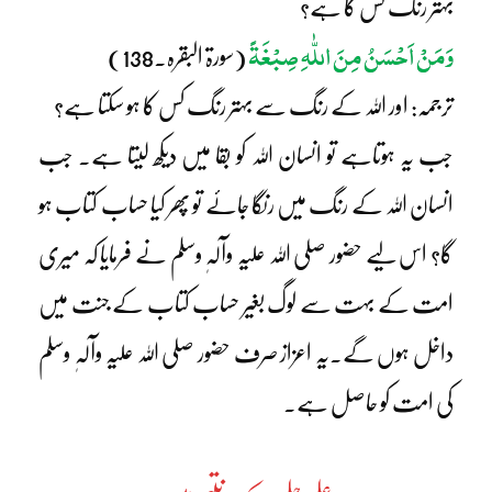
بہتر رنگ کس کا ہے؟
وَمَنْ اَحْسَنُ مِنَ اللّٰہِ صِبْغَۃً
(سورۃ البقرہ۔138)
ترجمہ: اور اللہ کے رنگ سے بہتر رنگ کس کا ہو سکتا ہے؟
جب یہ ہوتاہے تو انسان اللہ کو بقا میں دیکھ لیتا ہے۔ جب
انسان اللہ کے رنگ میں رنگا جائے تو پھر کیا حساب کتاب ہو
گا؟ اس لیے حضور صلی اللہ علیہ وآلہٖ وسلم نے فرمایا کہ میری
امت کے بہت سے لوگ بغیر حساب کتاب کے جنت میں
داخل ہوں گے۔یہ اعزاز صرف حضور صلی اللہ علیہ وآلہٖ وسلم
کی امت کو حاصل ہے۔