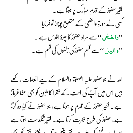
فقیر حضورؐ کے قدمِ مبارک پر ہوتا ہے۔
کسی نے سورۃ والضحیٰ کے متعلق پوچھا تو فرمایا:
والضحٰی
’’
‘‘سے مراد حضورؐ کا چہرۂ اقدس ہے ۔
و الیل
’’
‘‘سے قسم حضورؐ کی زلفوں کی قسم ہے۔
اللہ نے جو حضور علیہ الصلوٰۃ والسلام کے لیے انعامات رکھے
ہیں اس میں آپؐ کی امت کے فقرا کاملین کو بھی عطا فرماتا
ہے۔ فقیر حضورؐ کے قدم پر ہوتا ہے، جو حضورؐ نے کیا وہ کرتا
ہے، حضورؐ کی طرح ہجرت کرتا ہے۔ فقیر تنگدست ہوتا ہے
اللہ اسے غنی کر دیتا ہے، فقیر یتیم ہوتا ہے یعنی فقیر کچھ بھی