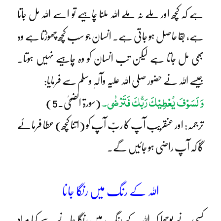
ہے کہ کچھ اور ملے نہ ملے اللہ ملنا چاہیے تو اسے اللہ مل جاتا
ہے، بقا حاصل ہو جاتی ہے۔ انسان جو سب کچھ چھوڑتا ہے وہ
بھی مل جاتا ہے لیکن تب انسان کو وہ چاہیے نہیں ہوتا۔
جیسے اللہ نے حضور صلی اللہ علیہ وآلہٖ وسلم سے فرمایا:
وَ لَسَوْفَ یُعْطِیْکَ رَبُّکَ فَتَرْضٰی۔
(سورۃ الضحیٰ۔5)
ترجمہ: اور عنقریب آپ کا ربّ آپ کو (اتنا کچھ) عطا فرمائے
گا کہ آپ راضی ہو جائیں گے۔
اللہ کے رنگ میں رنگا جانا
کسی نے پوچھا کہ اللہ کے رنگ میں رنگا جانے سے کیا مراد