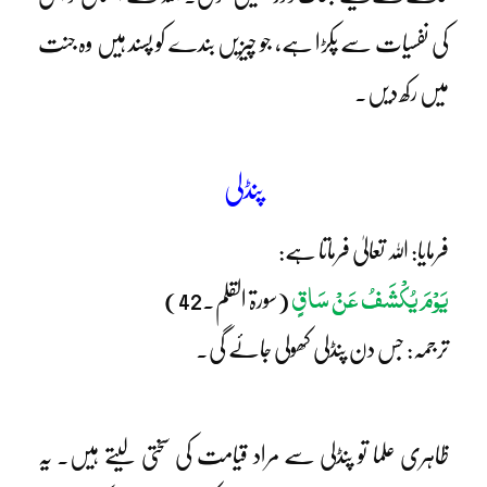
کی نفسیات سے پکڑا ہے، جو چیزیں بندے کو پسند ہیں وہ جنت
میں رکھ دیں۔
پنڈلی
فرمایا: اللہ تعالیٰ فرماتا ہے:
یَوْمَ یُکْشَفُ عَنْ سَاقٍ
(سورۃ القلم۔42)
ترجمہ: جس دن پنڈلی کھولی جائے گی۔
ظاہری علما تو پنڈلی سے مراد قیامت کی سختی لیتے ہیں۔ یہ