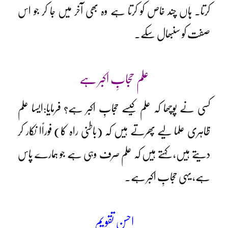
کرتا۔ ہاں چند خاص کو کرتا ہے وہ بھی آخر میں جا کر جو اس
صفت کو سنبھال سکے۔
علم حجابِ اکبر ہے
کسی نے پوچھا کہ علم کیسے حجابِ اکبر ہے؟ فرمایا:ایسا علم
ظاہری علما لیے پھرتے ہیں کہ (باطنی راہ کا) فوراًا نکار کر
دیتے ہیں، کہتے ہیں کہ علم صرف وہی ہے جو ہمارے پاس
ہے، یہی حجابِ اکبر ہے۔
احسن تقویم