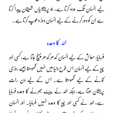
لیے انسان تگ ودو کرتا ہے، جو پریشانیاں شیطان پیدا کرتا
ہے ان کو دور کرنے کے لیے انسان دوڑ دھوپ کرتا ہے۔
اللہ کا وعدہ
فرمایا: معاش کے لیے انسان کدھر کدھر پہنچ جاتا ہے، کسی اور
چیز کے لیے انسان اس طرح دنیا میں نہیں گھومتا جیسے روزی
کمانے کے لیے گھومتا ہے۔ اس کے لیے دن رات
پریشان ہوتا ہے، جبکہ اللہ نے پیٹ بھرنے کا وعدہ فرمایا
ہے، اللہ نے کسی اور چیز کا وعدہ نہیں فرمایا۔ اور انسان