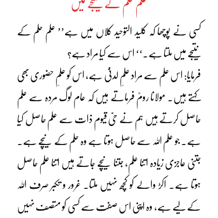
علم حلم کے نتیجے میں
کسی نے پوچھا کہ کلید التوحید کلاں میں ہے’’ علم حلم کے
نتیجے میں ملتا ہے۔‘‘ اس سے کیا مراد ہے؟
فرمایا: اس علم سے مراد علمِ لدنیّ ہے، اس کو علمِ حضوری بھی
کہتے ہیں۔ مولانا رومؒ فرماتے ہیں کہ عام لوگ مردہ سے علم
حاصل کرتے ہیں ہم نے حیّ قیوم ذات سے علم حاصل کیا
ہے۔ جو علم اللہ سے حاصل ہوتا ہے وہ حلم کے نیچے ہے۔
جتنی عاجزی زیادہ اتنا علم، جتنا نیچے جاتے ہیں اتنا علم حاصل
ہوتا ہے۔ اکڑ والے کو کچھ نہیں ملتا۔ غرور و تکبر صرف اللہ
کے لیے ہے، وہ اپنی اس صفت سے کسی کو متصف نہیں