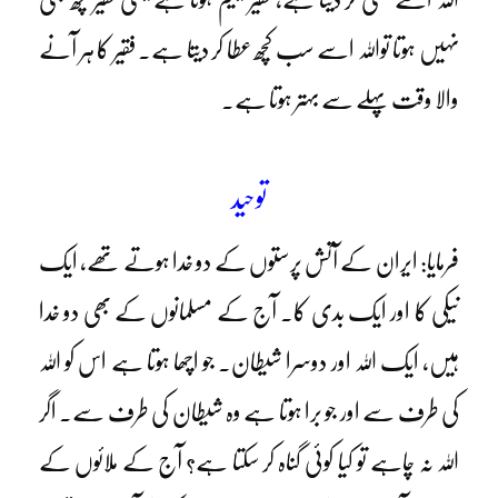
نہیں ہوتا تواللہ اسے سب کچھ عطا کر دیتا ہے۔ فقیر کا ہر آنے
والا وقت پہلے سے بہتر ہوتا ہے۔
توحید
فرمایا: ایران کے آتش پرستوں کے دو خدا ہوتے تھے، ایک
نیکی کا اور ایک بدی کا۔ آج کے مسلمانوں کے بھی دو خدا
ہیں، ایک اللہ اور دوسرا شیطان۔ جو اچھا ہوتا ہے اس کو اللہ
کی طرف سے اور جو برا ہوتا ہے وہ شیطان کی طرف سے۔ اگر
اللہ نہ چاہے تو کیا کوئی گناہ کر سکتا ہے؟ آج کے ملائوں کے