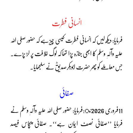
انسانی فطرت
فرمایا: دیکھ لیں کہ انسانی فطرت کیسی چیز ہے کہ حضور صلی اللہ
علیہ وآلہٖ وسلم کا ابھی جنازہ پڑا تھا کہ لوگ خلافت پر لڑ پڑے۔
جس معاملے کو پھر حضرت ابوبکرصدیقؓ نے سلجھایا۔
صفائی
11فروری 2026ئ:فرمایا: حضور صلی اللہ علیہ وآلہٖ وسلم نے
فرمایا ’’صفائی نصف ایمان ہے‘‘۔ صفائی پچاس فیصد