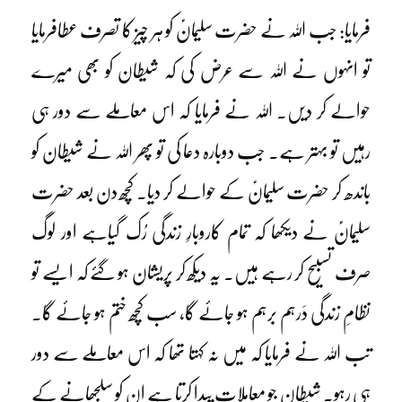
فرمایا: جب اللہ نے حضرت سلیمانؑ کو ہر چیز کا تصرف عطافرمایا
تو انہوں نے اللہ سے عرض کی کہ شیطان کو بھی میرے
حوالے کر دیں۔ اللہ نے فرمایا کہ اس معاملے سے دور ہی
رہیں تو بہتر ہے۔ جب دوبارہ دعا کی تو پھر اللہ نے شیطان کو
باندھ کر حضرت سلیمانؑ کے حوالے کر دیا۔ کچھ دن بعد حضرت
سلیمانؑ نے دیکھا کہ تمام کاروبارِ زندگی رُک گیاہے اور لوگ
صرف تسبیح کر رہے ہیں۔ یہ دیکھ کر پریشان ہو گئے کہ ایسے تو
نظامِ زندگی دَرہم برہم ہو جائے گا، سب کچھ ختم ہو جائے گا۔
تب اللہ نے فرمایا کہ میں نہ کہتا تھا کہ اس معاملے سے دور
ہی رہو۔ شیطان جو معاملات پیدا کرتا ہے ان کو سلجھانے کے