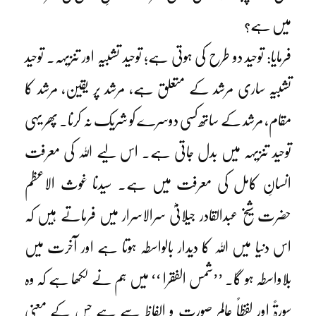
میں ہے؟
فرمایا: توحید دو طرح کی ہوتی ہے؛ توحید تشبیہ اور تنزیہہ۔ توحید
تشبیہ ساری مرشد کے متعلق ہے، مرشد پر یقین، مرشد کا
مقام، مرشد کے ساتھ کسی دوسرے کو شریک نہ کرنا۔ پھر یہی
توحید تنزیہہ میں بدل جاتی ہے۔ اس لیے اللہ کی معرفت
انسانِ کامل کی معرفت میں ہے۔ سیدنا غوث الاعظم
حضرت شیخ عبدالقادر جیلانیؓ سرالاسرار میں فرماتے ہیں کہ
اس دنیا میں اللہ کا دیدار بالواسطہ ہوتا ہے اور آخرت میں
بلاواسطہ ہو گا۔ ’’شمس الفقرا ‘‘ میں ہم نے لکھا ہے کہ وہ
سورۃً اور لفظاً عالمِ صورت و الفاظ سے ہے جس کے معنی