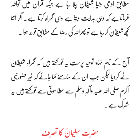
مطابق آدھی دنیا شیطان چلا رہا ہے جبکہ قرآن میں تواللہ
فرماتاہے کہ وہی ہدایت دیتاہے وہی گمراہ کرتا ہے۔ اگر اتنا
کچھ شیطان کر رہا ہے تو پھراللہ کی رضا کے مطابق تو نہ ہوا۔
آج کے نام نہاد توحید پرست یہ توکہتے ہیں کہ گمراہ شیطان
نے کردیا لیکن جب ان کے سامنے کہا جائے کہ خیر حضورنبی
اکرم صلی اللہ علیہ وآلہٖ وسلم سے عطا ہوتی ہے توکہتے ہیں یہ
شرک ہے۔
حضرت سلیمانؑ کا تصرف