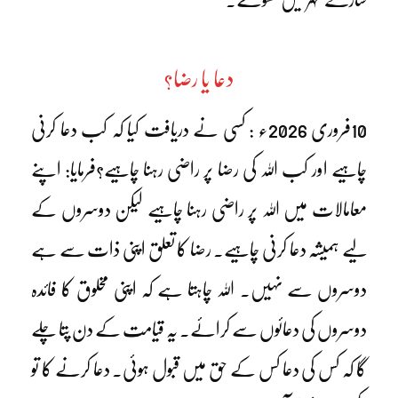
دعا یا رضا؟
10فروری 2026ء : کسی نے دریافت کیا کہ کب دعا کرنی
چاہیے اور کب اللہ کی رضا پر راضی رہنا چاہیے؟فرمایا: اپنے
معامالات میں اللہ پر راضی رہنا چاہیے لیکن دوسروں کے
لیے ہمیشہ دعا کرنی چاہیے۔ رضا کا تعلق اپنی ذات سے ہے
دوسروں سے نہیں۔ اللہ چاہتا ہے کہ اپنی مخلوق کا فائدہ
دوسروں کی دعائوں سے کرائے۔ یہ قیامت کے دن پتا چلے
گا کہ کس کی دعا کس کے حق میں قبول ہوئی۔ دعا کرنے کا تو