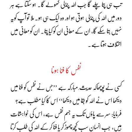
تب ہی پتا چلے گا جب اللہ پنڈلی کھولے گا۔ ہو سکتا ہے ہر
دور میں اللہ کی پنڈلی ہوتی ہو اور وہ ایک ہی ہو۔ ملا تو آپ کویہ
نہیں بتا سکے گا، ان کے معانی ان کو کیا پتا۔ ان کو معانی میں
اختلاف ہوتا ہے۔
نفس کا فنا ہونا
کسی نے پوچھاکہ حدیث ِ مبارکہ ہے ’’جس نے نفس کو فنا میں
دیکھا اس نے اللہ کو بقا میں دیکھا‘‘ اس کا کیا مطلب ہے؟
فرمایا: سر سے پاؤں تک یہ جسم نفس ہے، اس کی خواہشات
ہیں، جب انسان سب کچھ چھوڑ کر یا فنا کر کے اللہ کی طلب کرتا