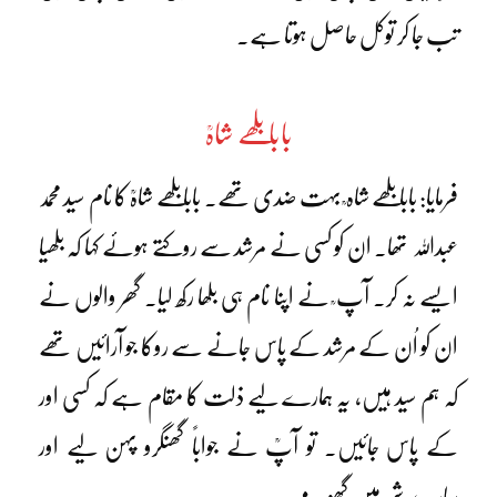
تب جا کر توکل حاصل ہوتا ہے۔
بابا بلھے شاہؒ
فرمایا: بابا بلھے شاہ ؒ بہت ضدی تھے۔ بابا بلھے شاہؒ کا نام سید محمد
عبداللہ تھا۔ ان کو کسی نے مرشد سے روکتے ہوئے کہا کہ بلھیا
ایسے نہ کر۔ آپ ؒ نے اپنا نام ہی بلھا رکھ لیا۔ گھر والوں نے
ان کو اُن کے مرشد کے پاس جانے سے روکا جو آرائیں تھے
کہ ہم سید ہیں، یہ ہمارے لیے ذلت کا مقام ہے کہ کسی اور
کے پاس جائیں۔ تو آپؒ نے جواباً گھنگرو پہن لیے اور
سارے شہر میں گھومے۔