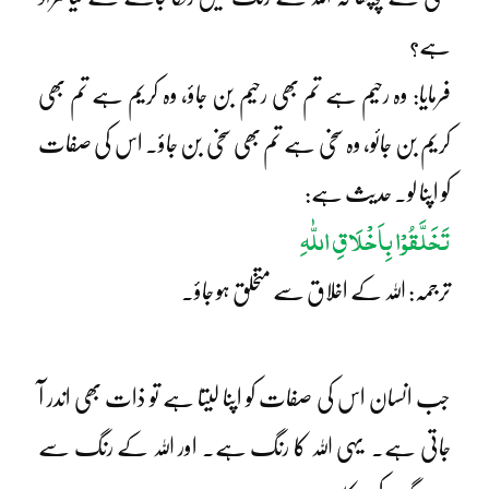
ہے؟
فرمایا: وہ رحیم ہے تم بھی رحیم بن جاؤ، وہ کریم ہے تم بھی
کریم بن جائو، وہ سخی ہے تم بھی سخی بن جاؤ۔ اس کی صفات
کو اپنا لو۔ حدیث ہے:
تَخَلَّقُوْا بِاَخْلَاقِ اللّٰہِ
ترجمہ: اللہ کے اخلاق سے متخلق ہو جاؤ۔
جب انسان اس کی صفات کو اپنا لیتا ہے تو ذات بھی اندر آ
جاتی ہے۔ یہی اللہ کا رنگ ہے۔ اور اللہ کے رنگ سے