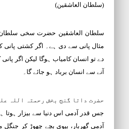
(سلطان العاشقین)
سلطان العاشقین حضرت سخی سلطان مح
مثال پانی سے دی ہے۔ اگر کشتی پانی کے 
دے تو انسان کامیاب ہوگا لیکن اگر پانی
آنے سے انسان برباد ہو جائے گا۔
حضرت داتا گنج بخش رحمتہ اللہ علی
جس قدر آدمی اس دنیا سے بیزار ہوتا ہ
آدمی گھربار، بیوی بچے چھوڑ کر جنگل 