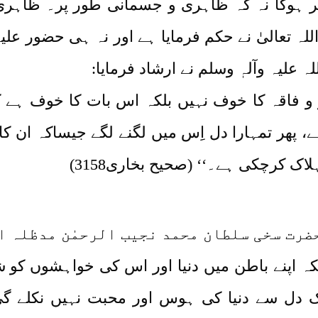
پر ہوگا نہ کہ ظاہری و جسمانی طور پر۔ ظاہر
اللہ تعالیٰ نے حکم فرمایا ہے اور نہ ہی حضور علی
لیہ وآلہٖ وسلم نے ارشاد فرمایا:
 و فاقہ کا خوف نہیں بلکہ اس بات کا خوف ہے ک
پھر تمہارا دل اِس میں لگنے لگے جیساکہ ان کا 
ک کرچکی ہے۔‘‘ (صحیح بخاری3158)
رت سخی سلطان محمد نجیب الرحمٰن مدظلہ ال
 بلکہ اپنے باطن میں دنیا اور اس کی خواہشوں کو
 دل سے دنیا کی ہوس اور محبت نہیں نکلے گی 