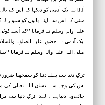
آپؐ نے ایک آدمی کو دیکھا کہ اس کے بال 
ملتی کہ اس سے اپنے بالوں کو سنوار لے؟‘
علیہ وآلہٖ وسلم نے فرمایا ’’کیا اُسے کوئی
ایک آدمی نے حضور علیہ الصلوٰۃ والسلا
صلی اللہ علیہ وآلہٖ وسلم نے فرمایا ’’بیشک
ترکِ دنیا سے پہلے دنیا کو سمجھنا ضروری
اس کی وجہ سے انسان اللہ تعالیٰ کی م
جائے،وہ دنیاہے ۔ لہٰذا ترکِ دنیا سے مر