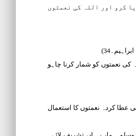
یا کرو اور اللہ کی نعمتوں
براہیم۔34)
ہ کی نعمتوں کو شمار کرنا چاہو
کی عطا کردہ نعمتوں کا استعمال
ٖ وسلم ہمارے ہاں تشریف لائے۔