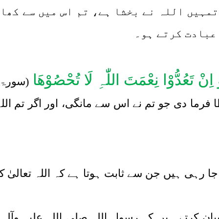
 تمہیں اللہ نے بخشا ہے، تم اس میں سے کھا
 عبادت کرتے ہو۔
اِنْ تَعُدُّوْا نِعْمَتَ اللّٰہِ لَا تُحْصُوْھَا
(سورۃ ا
فرما دی جو تم نے اس سے مانگی، اور اگر تم الل
ا رہی ہیں جن سے ثابت ہوتا ہے کہ اللہ تعالیٰ 
یان کرتے ہیں کہ رسول اللہ صلی اللہ علیہ وآلہ