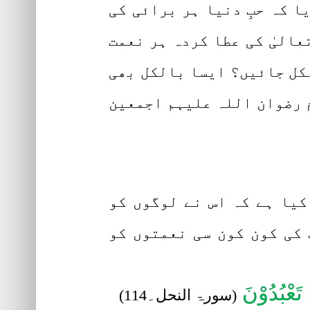
ا کہ حبِ دنیا ہر برائی کی
عالیٰ کی عطا کردہ ہر نعمت
کل جائیں؟ ایسا بالکل بھی
م رضوان اللہ علیہم اجمعین
کیا ہے کہ اس نے لوگوں کو
 کی کون کون سی نعمتوں کو
 تَعْبُدُوْنَ
(سورۃ النحل۔114)