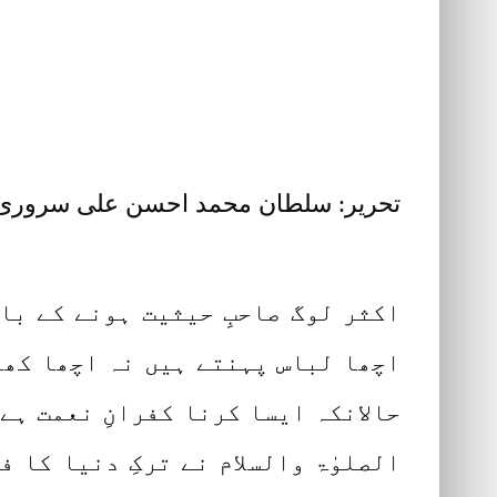
تحریر: سلطان محمد احسن علی سروری
اکثر لوگ صاحبِ حیثیت ہونے کے با
اچھا لباس پہنتے ہیں نہ اچھا کھا
حالانکہ ایسا کرنا کفرانِ نعمت ہے
الصلوٰۃ والسلام نے ترکِ دنیا کا 