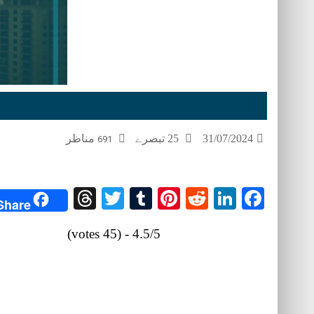
ترکِ دنیا کیا ہے؟ Tark-e-Dunya Kia Hai?
31/07/2024
25 تبصرے
مناظر
691
Threads
Twitter
Tumblr
Pinterest
Reddit
LinkedIn
Facebook
Share
4.5/5 - (45 votes)