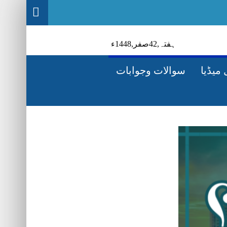
ہفتہ‬‮,
24
صفر‬,
1448ء
میڈیا
سوالات وجوابات