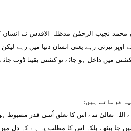
مد نجیب الرحمٰن مدظلہ الاقدس نے انسان کی
اوپر تیرتی رہے یعنی انسان دنیا میں رہے لیکن د
 کشتی میں داخل ہو جائے تو کشتی یقینا ڈوب جائ
ہ فرماتے ہیں:
ے اللہ تعالیٰ سے اس کا تعلق اُسی قدر مضبوط ہ
میں جا بیٹھے بلکہ اس کا مطلب یہ ہے کہ دل میں 