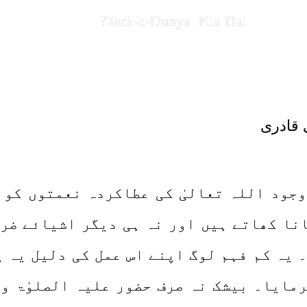
Tark-e-Dunya Kia Hai?
 قادری
وجود اللہ تعالیٰ کی عطاکردہ نعمتوں کو 
نا کھاتے ہیں اور نہ ہی دیگر اشیائے ضر
۔ یہ کم فہم لوگ اپنے اس عمل کی دلیل یہ 
فرمایا۔ بیشک نہ صرف حضور علیہ الصلوٰۃ و