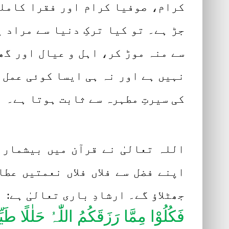
کرام، صوفیا کرام اور فقرا کاملین
جڑ ہے۔ تو کیا ترکِ دنیا سے مراد 
سے منہ موڑ کر، اہل و عیال اور گ
نہیں ہے اور نہ ہی ایسا کوئی عمل 
کی سیرتِ مطہرہ سے ثابت ہوتا ہے۔
اللہ تعالیٰ نے قرآن میں بیشمار
اپنے فضل سے فلاں فلاں نعمتیں عط
جھٹلاؤ گے۔ ارشادِ باری تعالیٰ ہے:
فَکُلُوْا مِمَّا رَزَقَکُمُ اللّٰہُ حَلٰلًا طَیِّب