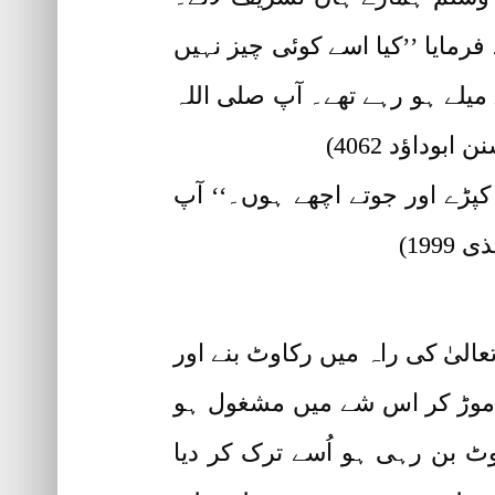
 فرمایا ’’کیا اسے کوئی چیز نہیں
میلے ہو رہے تھے۔ آپ صلی اللہ
وداؤد 4062)
کپڑے اور جوتے اچھے ہوں۔‘‘ آپ
199)
عالیٰ کی راہ میں رکاوٹ بنے اور
ہ موڑ کر اس شے میں مشغول ہو
اوٹ بن رہی ہو اُسے ترک کر دیا