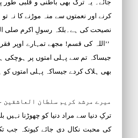
جائے۔ یہ ترک بھی باطنی و قلبی طور 
کرنے اور نعمتوں سے منہ موڑنے کا نہ تو 
نصیحت کی ہے۔بلکہ رسولِ اکرم صلی اللہ ع
’’اللہ کی قسم! مجھے تمہارے اوپر فقر
جیساکہ تم سے پہلی امتوں پر ہوچکی ہے، 
بھی ہلاک کردے جیساکہ پہلی امتوں کو ہلا
میرے مرشد کریم سلطان العاشقین حض
ترکِ دنیا سے مراد دنیا کو چھوڑنا نہیں
کی محبت نکال دی جائے کیونکہ جب تک