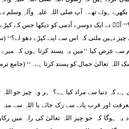
بکھرے ہوئے تھے۔ آپ صلی اللہ علیہ وآلہٖ وسلم نے
‘ آپؐ نے ایک دوسرے آدمی کو دیکھا جس کے کپڑے 
 چیز نہیں ملتی کہ اس سے اپنے کپڑے دھو لے؟‘‘ (سنن اب
م سے عرض کیا ’’میں یہ پسند کرتا ہوں کہ میرے 
 اللہ تعالیٰ جمال کو پسند کرتا ہے۔‘‘ (جامع ترمذی 9
 ہے کہ دنیا سے مراد کیا ہے؟ ہر وہ چیز جو اللہ ت
عرفت اور قرب پانے سے رک جائے یا اللہ سے من
اد یہ ہوگا کہ جو چیز اللہ تعالیٰ کی راہ میں رک