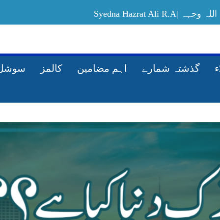
Syedna Hazrat Ali
Allah-ki-rah-mein-maal-kharach-karney-ka
گذشتہ شمارے
اہم مضامین
کالمز
سوشل 