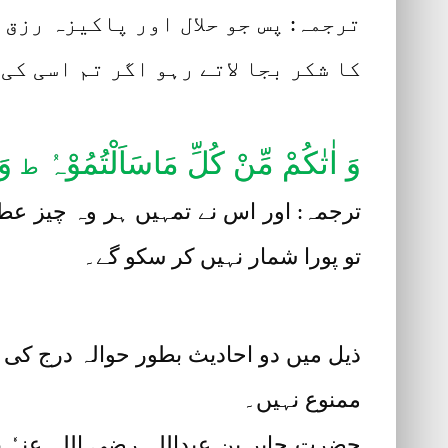
ترجمہ: پس جو حلال اور پاکیزہ رزق
کا شکر بجا لاتے رہو اگر تم اسی کی
وَ اٰتٰکُمْ مِّنْ کُلِّ مَاسَاَلْتُمُوْہُ
وَ 
ط
ترجمہ: اور اس نے تمہیں ہر وہ چیز عطا 
تو پورا شمار نہیں کر سکو گے۔
ذیل میں دو احادیث بطور حوالہ درج کی ج
ممنوع نہیں۔
حضرت جابر بن عبداللہ رضی اللہ عنہٗ ب