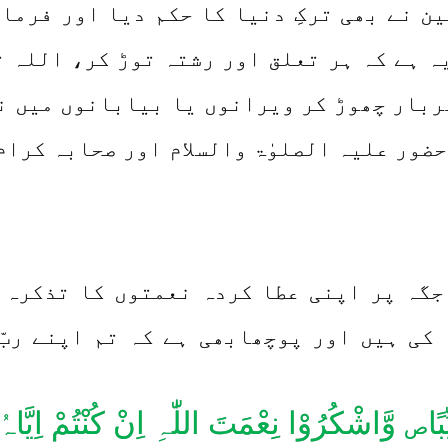
 نے بھی ترکِ دنیا کا حکم دیا اور فرمای
یہ ہے کہ ہر تعلق اور رشتہ توڑ کر، اللہ ت
ھربار چھوڑ کر ویرانوں یا بیابانوں میں ن
حضور علیہ الصلوٰۃ والسلام اور صحابہ کرا
 جگہ پر اپنی عطا کردہ نعمتوں کا تذکرہ 
ا کی ہیں اور پوچھابھی ہے کہ تم اپنے ربّ
ًا
وَّاشْکُرُوْا نِعْمَتَ اللّٰہِ اِنْ کُنْتُمْ اِیَّاہُ
ص