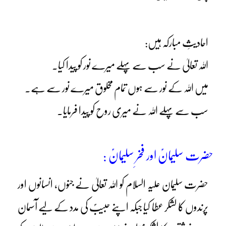
احادیثِ مبارکہ ہیں:
اللہ تعالیٰ نے سب سے پہلے میرے نور کو پیدا کیا۔
میں اللہ کے نور سے ہوں تمام مخلوق میرے نور سے ہے۔
سب سے پہلے اللہ نے میری روح کو پیدا فرمایا۔
حضرت سلیمانؑ اور فخرِ سلیمانؑ :
حضرت سلیمان علیہ السلام کو اللہ تعالیٰ نے جنوں، انسانوں اور
پرندوں کا لشکر عطا کیا جبکہ اپنے حبیبؐ کی مدد کے لیے آسمان