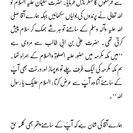
سے فرشتوں کا لشکر نازل فرمایا۔ حضرت سلیمان علیہ السلام کو
اللہ تعالیٰ نے پرندوں کی بولیاں سکھائیں جبکہ ہمارے آقا صلی
اللہ علیہ وآلہٖ وسلم کے سامنے تو ہر شے جھک کر سلام پیش
کرتی تھی۔ حضرت علیؓ بن ابی طالب سے مروی ہے
’’میں مکہ مکرمہ میں حضور علیہ الصلوٰۃ والسلام کے ہمراہ تھا۔
ہم مکہ مکرمہ کی ایک طرف چلے تو جو پہاڑ اور درخت بھی آپؐ
کے سامنے آتا وہ آپؐ سے عرض کرتا : السلام علیک یا رسول
اللہ‘‘۔
ہمارے آقا کی شان ہے کہ آپؐ کے سامنے پتھر بھی کلمہ حق