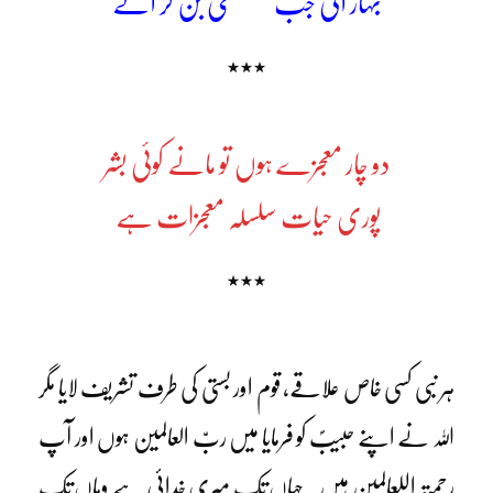
بہار آئی جب مصطفیؐ بن کر آئے
٭٭٭
دو چار معجزے ہوں تو مانے کوئی بشر
پوری حیات سلسلہ معجزات ہے
٭٭٭
ہر نبی کسی خاص علاقے، قوم اور بستی کی طرف تشریف لایا مگر
اللہ نے اپنے حبیبؐ کو فرمایا میں ربّ العالمین ہوں اور آپ
رحمتہ اللعالمین ہیں۔ جہاں تک میری خدائی ہے وہاں تک