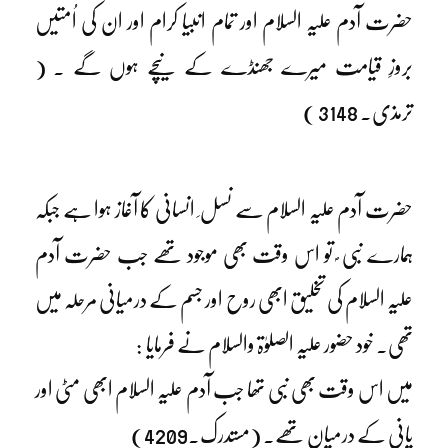
حضرت آدم علیہ السلام اور تمام انبیا کرام اور ان کی اُمتیں
بروزِ قیامت میرے جھنڈے کے نیچے ہوں گے ۔ (
ترمذی۔ 3148 )
حضرت آدم علیہ السلام سے نسل ِ انسانی کا آغاز ہوا ہے جبکہ
ہمارے نبی ؐ تو اس وقت بھی موجود تھے جب حضرت آدم
علیہ السلام کی تخلیق ابھی روح اور جسم کے درمیانی مرحلہ میں
تھی۔ خود حضور علیہ الصلوٰۃ والسلام نے فرمایا :
میں اس وقت بھی نبی تھا جب آدم علیہ السلام ابھی مٹی اور
پانی کے درمیان تھے۔ (مستدرک۔4209)