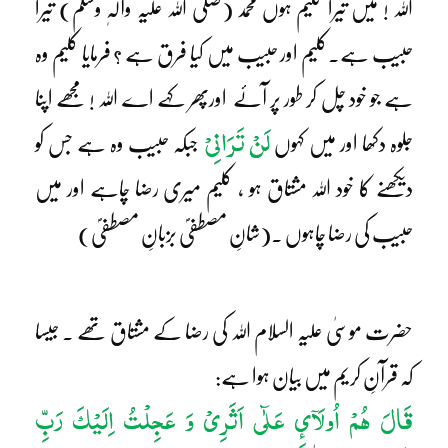
اللہ ! میں تیرا کلیم ہوں محمد (صلی اللہ علیہ وآلہٖ وسلم) تیرا
حبیب ہے۔کلیم اور حبیب میں کیا فرق ہے ؟ فرمایا کلیم وہ
ہے جو خود چل کر طور پر آئے اورپھر کہے اے اللہ ! مجھے اپنا
لَنْ تَرَانِیْ
جلوہ دکھا اور میں کہوں
جبکہ حبیب وہ ہے جس کو
دیکھنے کا خود اللہ مشتاق ہو ، کلیم میری رضا چاہے اور میں
حبیب کی رضا چاہوں ۔(شانِ مصطفیؐ بزبانِ مصطفیؐ)
حضرت موسیٰ علیہ السلام اللہ کی رضا کے مشتاق تھے ۔ جیسا
کہ قرآنِ کریم میں بیان ہوا ہے:
قَالَ ھُمْ اُولَآئِ عَلٰٓی اَثَرِیْ وَ عَجِلْتُ اِلَیْکَ رَبِّ