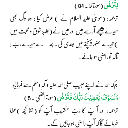
لِتَرْضٰی
(سورۃطٰہٰ۔ 84)
ترجمہ: (موسیٰ علیہ السلام نے ) عرض کیا : وہ لوگ بھی
میرے پیچھے آرہے ہیں اور میں نے(غلبۂ شوق و محبت میں
) تیرے حضور پہنچنے میں جلدی کی ہے۔ اے میرے ربّ !
تاکہ تو راضی ہو جائے۔
جبکہ اللہ نے اپنے حبیب صلی اللہ علیہ وآلہٖ وسلم سے فرمایا:
وَلَسَوْفَ یُعْطِیْکَ رَبُّکَ فَتَرْضٰی
(سورۃالضحیٰ ۔ 5)
ترجمہ: اور آ پؐ کا ربّ عنقریب آپؐ کو (اتنا کچھ )عطا
فرمائے گا کہ آپؐ راضی ہو جائیں گے۔