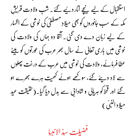
استقبال کے لیے نیچے اتار دئیے گئے۔ شبِ ولادت قریشِ
مکہ کے سب جانوروں کو بھی میلادِ مصطفیؐ کی خوشی کے اظہار
کے لیے زبان دے دی گئی۔ آقا دو جہاں کی ولادت کی
خوشی میں باری تعالیٰ نے سال بھر عرب کی عورتوں کو بیٹے
عطا فرمائے، ولادت کی خوشی میں عرب کے درخت پھلوں
سے لاد دیئے گئے، سوکھے ہوئے کھیت ہرے بھرے ہو
گئے اور قحط کو ہریالی و شادابی سے بدل دیا گیا۔(حقیقت عید
میلاد النبیؐ)
فضیلتِ سیدّ الانبیا