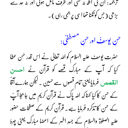
ترجمہ: ان کی آنکھ نہ کسی اور طرف مائل ہوئی اور نہ حد سے
بڑھی (جس کو تکنا تھا اسی پر جمی رہی)۔
حسنِ یوسفؑ اور حسنِ مصطفیؐ:
حضرت یوسف علیہ السلام کو اللہ تعالیٰ نے اس قدر حسن عطا
احسن
کیا کہ آپ کے مبارک قصے کو قرآن نے
القصص
فرمایا یعنی تمام قصوں سے حسین ۔ لیکن ہمارے آقاؐ
کے حسن کا کیا کہنا کہ اللہ پاک نے قرآنِ کریم میں جا بجا آپؐ
کے حسن کا تذکرہ فرمایا ہے۔ قرآنِ کریم کے صفحات حضور
علیہ الصلوٰۃ والسلام کے جسدِ اطہر کے اعضا مبارک یعنی چہرۂ