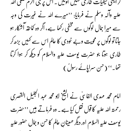
کر ایسی کیفیات طاری نہیں ہوتیں۔ اس پر نبی اکرم صلی اللہ
علیہ وآلہٖ وسلم نے فرمایا: ’’میرے اللہ نے غیرت کی وجہ
سے میرا جمال لوگوں سے مخفی رکھا ہے، اگر وہ کماحقہ آشکار ہو
جاتا تو لوگوں پر محویت وبے خودی کا عالم اس سے کہیں بڑھ کر
طاری ہوتا جو حضرت یوسف علیہ والسلام کو دیکھ کر ہوا کرتا
تھا۔‘‘ (حسن سراپائے رسولؐ)
امام محمد مہدی الفاسیؒ نے الشیخ ابو محمد عبد الجلیل القصری
رحمتہ اللہ علیہ کا قول نقل کیا ہے۔ وہ فرماتے ہیں ’’حضرت
یوسف علیہ السلام اور دیگر حسینانِ عالم کا حسن و جمال حضور علیہ