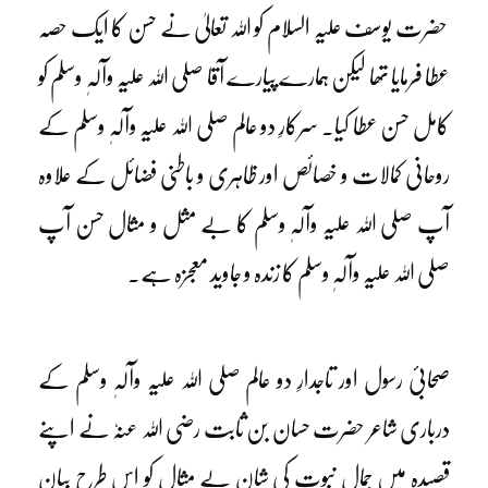
حضرت یوسف علیہ السلام کو اللہ تعالیٰ نے حسن کا ایک حصہ
عطا فرمایا تھا لیکن ہمارے پیارے آقا صلی اللہ علیہ وآلہٖ وسلم کو
کامل حسن عطا کیا۔ سرکارِ دو عالم صلی اللہ علیہ وآلہٖ وسلم کے
روحانی کمالات و خصائص اور ظاہری و باطنی فضائل کے علاوہ
آپ صلی اللہ علیہ وآلہٖ وسلم کا بے مثل و مثال حسن آپ
صلی اللہ علیہ وآلہٖ وسلم کا زندہ و جاوید معجزہ ہے۔
صحابیٔ رسول اور تاجدارِ دو عالم صلی اللہ علیہ وآلہٖ وسلم کے
درباری شاعر حضرت حسان بن ثابت رضی اللہ عنہٗ نے اپنے
قصیدہ میں جمالِ نبوت کی شانِ بے مثال کو اس طرح بیان