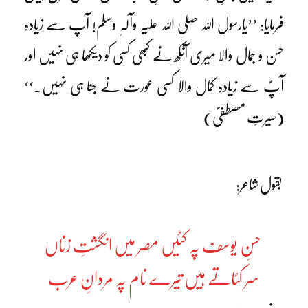
فرمایا: ’’یارسول اللہ صلی اللہ علیہ وآلہٖ وسلم! آپ سے زیادہ
حسن و جمال والا میری آنکھ نے کبھی کسی کو دیکھا ہی نہیں اور
آپؐ سے زیادہ کمال والا کسی عورت نے جنا ہی نہیں۔‘‘
(سیرتِ مصطفیؐ)
بقول شاعر:
حسنِ یوسف پہ کٹیں مصر میں انگشتِ زناں
سر کٹاتے ہیں تیرے نام پہ مردانِ عرب