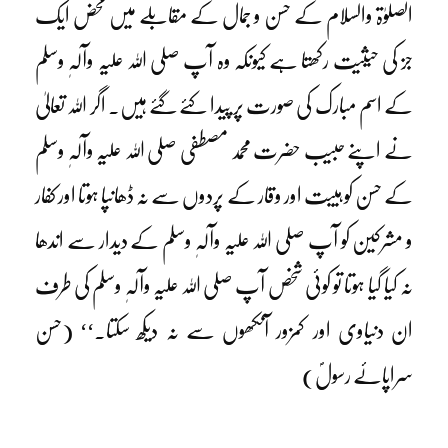
الصلوٰۃ والسلام کے حسن و جمال کے مقابلے میں محض ایک
جز کی حیثیت رکھتا ہے کیونکہ وہ آپ صلی اللہ علیہ وآلہٖ وسلم
کے اسم مبارک کی صورت پر پیدا کئے گئے ہیں۔ اگر اللہ تعالیٰ
نے اپنے حبیب حضرت محمد مصطفی صلی اللہ علیہ وآلہٖ وسلم
کے حسن کو ہیبت اور وقار کے پردوں سے نہ ڈھانپا ہوتا اور کفار
و مشرکین کو آپ صلی اللہ علیہ وآلہٖ وسلم کے دیدار سے اندھا
نہ کیا گیا ہوتا تو کوئی شخص آپ صلی اللہ علیہ وآلہٖ وسلم کی طرف
ان دنیاوی اور کمزور آنکھوں سے نہ دیکھ سکتا۔‘‘ (حسن
سراپائے رسولؐ)