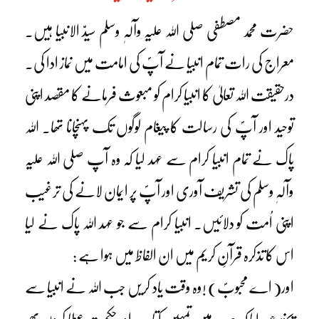
حضرت محمد مصطفی صلی اللہ علیہ وآلہٖ وسلم سیدّ الانبیا ہیں۔
معراج کی رات تمام انبیا نے آپؐ کی امامت میں نماز ادا کی۔
درحقیقت اللہ تعالیٰ کا انبیا کرام کو مبعوث فرمانے کا مقصد اپنی
توحید اور آپؐ کی رسالت کا پیغام لوگوں تک پہنچانا تھا۔ اللہ
پاک نے تمام انبیا کرام سے عہد لیا کہ وہ آپ صلی اللہ علیہ
وآلہٖ وسلم کی تشریف آوری اور آپؐ پر ایمان لانے کی ترغیب
اپنی اُمت کو دلائیں۔ انبیا کرام سے جو عہد اللہ پاک نے لیا
اس کا تذکرہ قرآنِ کریم میں ان الفاظ میں ہوا ہے :
اور( اے محبوبؐ) !وہ وقت یاد کریں جب اللہ نے انبیا سے