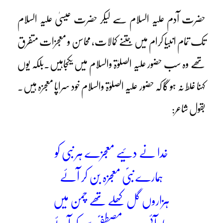
حضرت آدم علیہ السلام سے لیکر حضرت عیسیٰ علیہ السلام
تک تمام انبیا کرام میں جتنے کمالات، محاسن و معجزات متفرق
تھے وہ سب حضور علیہ الصلوٰۃ والسلام میں یکجاہیں۔بلکہ یوں
کہنا غلط نہ ہو گا کہ حضور علیہ الصلوٰۃ والسلام خود سراپا معجزہ ہیں۔
بقول شاعر:
خدا نے دئیے معجزے ہر نبی کو
ہمارے نبیؐ معجزہ بن کر آئے
ہزاروں گل کھلے تھے چمن میں