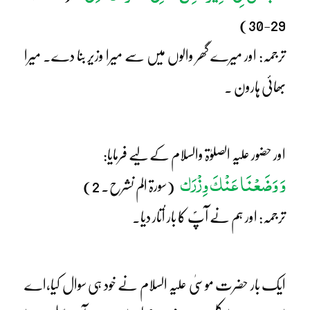
29-30)
ترجمہ: اور میرے گھر والوں میں سے میرا وزیر بنا دے۔ میرا
بھائی ہارون ۔
اور حضور علیہ الصلوٰۃ والسلام کے لیے فرمایا:
وَ وَضَعْنَا عَنْکَ وِزْرَک
(سورۃ الم نشرح۔ 2)
ترجمہ: اور ہم نے آپؐ کا بار اُتار دیا۔
ایک بار حضرت موسیٰ علیہ السلام نے خود ہی سوال کیا،اے