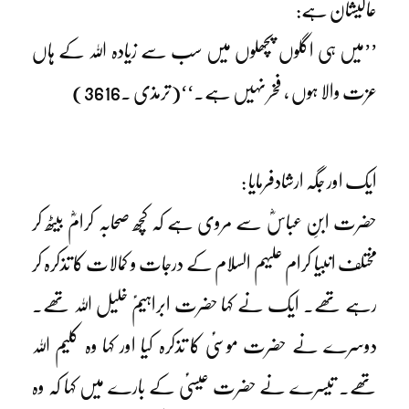
عالیشان ہے:
’’میں ہی اگلوں پچھلوں میں سب سے زیادہ اللہ کے ہاں
عزت والا ہوں ، فخر نہیں ہے۔‘‘(ترمذی ۔3616)
ایک اور جگہ ارشادفرمایا :
حضرت ابنِ عباسؓ سے مروی ہے کہ کچھ صحابہ کرامؓ بیٹھ کر
مختلف انبیا کرام علیہم السلام کے درجات و کمالات کا تذکرہ کر
رہے تھے۔ ایک نے کہا حضرت ابراہیمؑ خلیل اللہ تھے۔
دوسرے نے حضرت موسیٰؑ کا تذکرہ کیا اور کہا وہ کلیم اللہ
تھے۔ تیسرے نے حضرت عیسیٰؑ کے بارے میں کہا کہ وہ