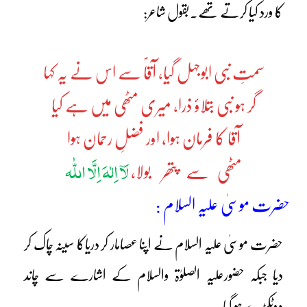
کا ورد کیا کرتے تھے۔بقول شاعر:
سمتِ نبی ابوجہل گیا، آقاؐ سے اس نے یہ کہا
گر ہو نبی بتلاؤ ذرا، میری مٹھی میں ہے کیا
آقا کا فرمان ہوا، اور فضلِ رحمان ہوا
لَآ اِلٰہَ اِلَّا اللّٰہ
مٹھی سے پتھر بولا،
حضرت موسیٰ علیہ السلام :
حضرت موسیٰ علیہ السلام نے اپنا عصامار کر دریاکا سینہ چاک کر
دیا جبکہ حضورعلیہ الصلوٰۃ والسلام کے اشارے سے چاند
دوٹکڑے ہو گیا ۔