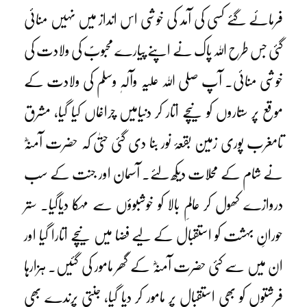
فرمائے گئے کسی کی آمد کی خوشی اس انداز میں نہیں منائی
گئی جس طرح اللہ پاک نے اپنے پیارے محبوبؐ کی ولادت کی
خوشی منائی۔ آپ صلی اللہ علیہ وآلہٖ وسلم کی ولادت کے
موقع پر ستاروں کو نیچے اتار کر دنیامیں چراغاں کیا گیا، مشرق
تامغرب پوری زمین بقعۂ نور بنا دی گئی حتیٰ کہ حضرت آمنہؓ
نے شام کے محلات دیکھ لئے۔ آسمان اور جنت کے سب
دروازے کھول کر عالمِ بالا کو خوشبوؤں سے مہکا دیاگیا۔ ستر
حورانِ بہشت کو استقبال کے لیے فضا میں نیچے اتارا گیا اور
ان میں سے کئی حضرت آمنہؓ کے گھر مامور کی گئیں۔ ہزارہا
فرشتوں کو بھی استقبال پر مامور کر دیا گیا، جنتی پرندے بھی