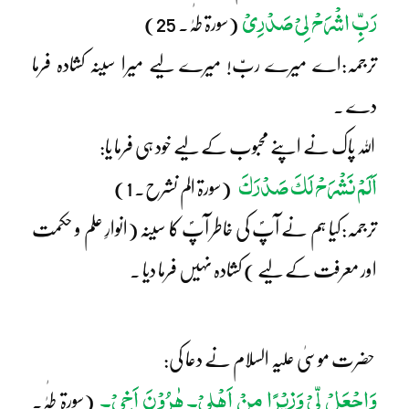
رَبِّ اشْرَحْ لِیْ صَدْرِیْ
(سورۃ طٰہٰ۔ 25)
ترجمہ:اے میرے ربّ! میرے لیے میرا سینہ کشادہ فرما
دے ۔
اللہ پاک نے اپنے محبوب کے لیے خود ہی فرما یا:
اَلَمْ نَشْرَحْ لَکَ صَدْرَکَ
(سورۃ الم نشرح۔ 1)
ترجمہ:کیا ہم نے آپؐ کی خاطر آپؐ کا سینہ (انوارِ علم و حکمت
اور معرفت کے لیے ) کشادہ نہیں فرما دیا ۔
حضرت موسیٰ علیہ السلام نے دعا کی:
وَاجْعَلْ لِّیْ وَزِیْرًا مِنْ اَھْلِیْ۔ ھٰرُوْنَ اَخِیْ۔
(سورۃ طٰہٰ۔