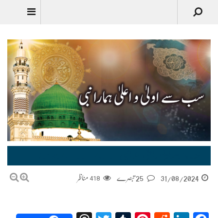
سب سے اولیٰ و اعلیٰ ہمارا نبیؐ – Sab se Aula aur Aala hmara Nabi
31/08/2024
25 تبصرے
418
مناظر