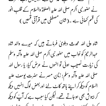
نے حضور نبی اکرم صلی اللہ علیہ الصلوٰۃ والسلام کے قلبِ انور
کی قسم کھائی ہے ۔(شانِ مصطفی میں قرآنی قسمیں)
شاہ ولی اللہ محدث دہلویؒ فرماتے ہیں کہ میرے والد شاہ
عبدالرحیمؒ کو خواب میں حضور نبی اکرم صلی اللہ علیہ وآلہٖ وسلم
کی زیارت نصیب ہوئی تو انہوں نے عرض کیا: یا رسول اللہ
صلی اللہ علیہ وآلہٖ وسلم! زنانِ مصر نے حضرت یوسف علیہ
السلام کو دیکھ کر اپنے ہاتھ کاٹ لئے اور بعض لوگ انہیں دیکھ
کر بیہوش بھی ہو جاتے تھے، لیکن کیا سبب ہے کہ آپؐ کو دیکھ