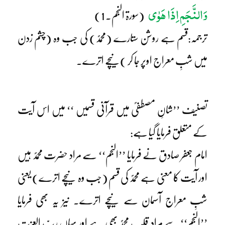
وَالنَّجَمِ اِذَا ھَوٰی
(سورۃ النجم۔ 1)
ترجمہ:قسم ہے روشن ستارے (محمدؐ) کی جب وہ (چشم زدن
میں شبِ معراج اوپر جا کر )نیچے اترے۔
تصنیف ’’شانِ مصطفیؐ میں قرآنی قسمیں ‘‘ میں اس آیت
کے متعلق فرمایا گیا ہے:
امام جعفر صادق نے فرمایا ’’النجم‘‘ سے مراد حضرت محمدؐ ہیں
اور آیت کا معنی ہے محمدؐ کی قسم (جب وہ نیچے اترے) یعنی
شبِ معراج آسمان سے نیچے اترے۔ نیز یہ بھی فرمایا
’’النجم‘‘ سے مراد قلبِ محمدؐ بھی ہے اور یہاں ربّ العزت