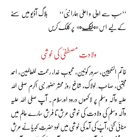
’’سب سے اولیٰ و اعلیٰ ہمارا نبیؐ‘‘ بلاگ آڈیو میں سسنے
کے لیے اس ⇐
لنک
⇒ پر کلک کریں
ولادتِ مصطفیؐ کی خوشی
خاتم النبیین، سرورِ کونین، محبوبِ خدا، رحمت للعالمین، احمد
مجتبیٰ، صاحب ِ لولاک، شافع روزِ محشر حضور نبی اکرم صلی اللہ
علیہ وآلہٖ وسلم پر لاکھوں درود اورسلام۔ آپ صلی اللہ علیہ
وآلہٖ وسلم کی ولادت کی خوشی عرش تا فرش سارے عالم میں
منائی گئی، آپؐ کی آمد کی خوشی میں خود حضرتِ کبریا نے عرشِ