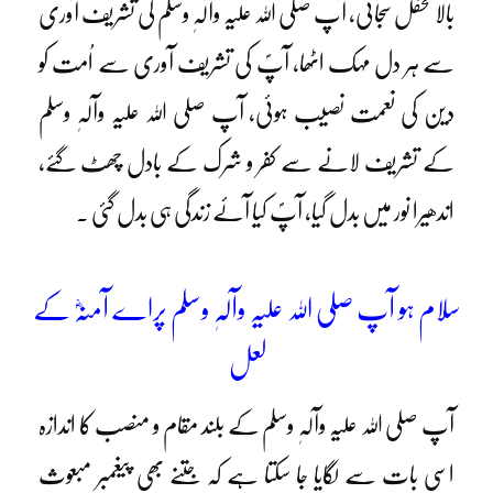
بالا محفل سجائی، آپ صلی اللہ علیہ وآلہٖ وسلم کی تشریف آوری
سے ہر دل مہک اٹھا، آپؐ کی تشریف آوری سے اُمت کو
دین کی نعمت نصیب ہوئی، آپ صلی اللہ علیہ وآلہٖ وسلم
کے تشریف لانے سے کفر و شرک کے بادل چھٹ گئے،
اندھیرا نور میں بدل گیا، آپؐ کیا آئے زندگی ہی بدل گئی ۔
سلام ہو آپ صلی اللہ علیہ وآلہٖ وسلم پراے آمنہؓ کے
لعل
آپ صلی اللہ علیہ وآلہٖ وسلم کے بلند مقام و منصب کا اندازہ
اسی بات سے لگایا جا سکتا ہے کہ جتنے بھی پیغمبر مبعوث