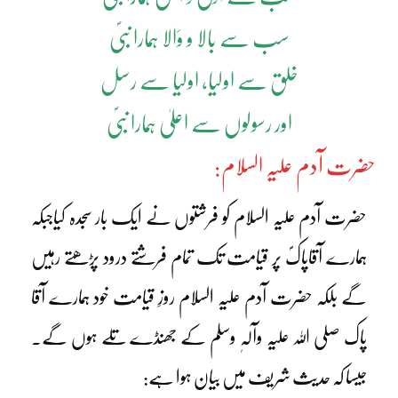
سب سے بالا و وَالا ہمارا نبیؐ
خلق سے اولیا، اولیا سے رسل
اور رسولوں سے اعلیٰ ہمارا نبیؐ
حضرت آدم علیہ السلام:
حضرت آدم علیہ السلام کو فرشتوں نے ایک بار سجدہ کیاجبکہ
ہمارے آقاپاکؐ پر قیامت تک تمام فرشتے درود پڑھتے رہیں
گے بلکہ حضرت آدم علیہ السلام روزِ قیامت خود ہمارے آقا
پاک صلی اللہ علیہ وآلہٖ وسلم کے جھنڈے تلے ہوں گے۔
جیسا کہ حدیث شریف میں بیان ہوا ہے: