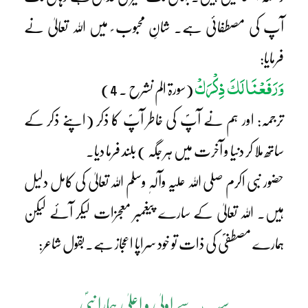
آپ کی مصطفائی ہے۔ شانِ محبوب ؐ میں اللہ تعالیٰ نے
فرمایا:
وَرَفَعْنَا لَکَ ذِکْرَکْ
(سورۃ الم نشرح ۔ 4)
ترجمہ: اور ہم نے آپؐ کی خاطر آپؐ کا ذکر (اپنے ذکر کے
ساتھ ملا کر دنیا و آخرت میں ہر جگہ ) بلند فرما دیا۔
حضور نبی اکرم صلی اللہ علیہ وآلہٖ وسلم اللہ تعالیٰ کی کامل دلیل
ہیں۔ اللہ تعالیٰ کے سارے پیغمبر معجزات لیکر آئے لیکن
ہمارے مصطفیؐ کی ذات تو خود سراپا اعجاز ہے۔بقول شاعر:
سب سے اولیٰ و اعلیٰ ہمارا نبیؐ