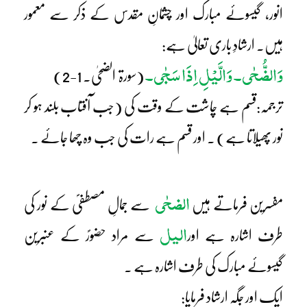
انور، گیسوئے مبارک اور چشمانِ مقدس کے ذکر سے معمور
ہیں۔ ارشادِ باری تعالیٰ ہے:
وَالضُّحٰی۔ وَالَّیْلِ اِذَا سَجٰی۔
(سورۃ الضحیٰ۔ 1-2)
ترجمہ:قسم ہے چاشت کے وقت کی (جب آفتاب بلند ہو کر
نور پھیلاتا ہے) ۔ اور قسم ہے رات کی جب وہ چھا جائے ۔
الضحٰی
مفسرین فرماتے ہیں
سے جمالِ مصطفیؐ کے نور کی
الیل
طرف اشارہ ہے اور
سے مراد حضورؐ کے عنبرین
گیسوئے مبارک کی طرف اشارہ ہے ۔
ایک اور جگہ ارشاد فرمایا: