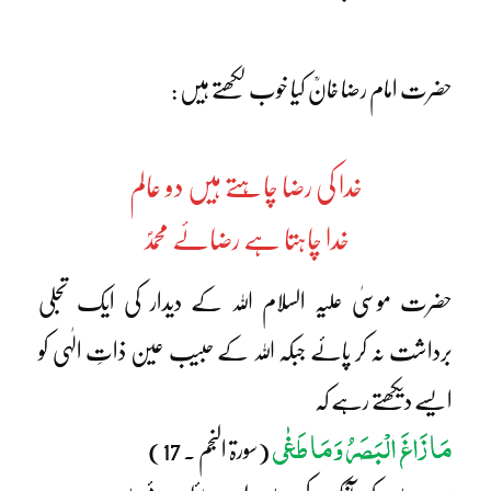
حضرت امام رضا خانؒ کیا خوب لکھتے ہیں :
خدا کی رضا چاہتے ہیں دو عالم
خدا چاہتا ہے رضائے محمدؐ
حضرت موسیٰ علیہ السلام اللہ کے دیدار کی ایک تجلی
برداشت نہ کر پائے جبکہ اللہ کے حبیب عین ذاتِ الٰہی کو
ایسے دیکھتے رہے کہ
مَا زَاغَ الْبَصَرُ وَمَا طَغٰی
(سورۃ النجم ۔ 17)