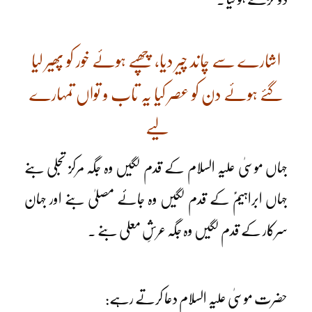
اشارے سے چاند چیر دیا، چھپے ہوئے خور کو پھیر لیا
گئے ہوئے دن کو عصر کیا یہ تاب و تواں تمہارے
لیے
جہاں موسیٰ علیہ السلام کے قدم لگیں وہ جگہ مرکز تجلی بنے
جہاں ابراہیمؑ کے قدم لگیں وہ جائے مصلیٰ بنے اور جہان
سرکار کے قدم لگیں وہ جگہ عرشِ معلی بنے ۔
حضرت موسیٰ علیہ السلام دعا کرتے رہے: