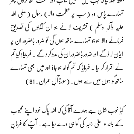
پختہ عہد لیا کہ جب میں تمہیں کتاب اور حکمت عطا کروں پھر
تمہارے پاس وہ (سب پر عظمت والا) رسول (صلی اللہ
علیہ وآلہٖ وسلم ) تشریف لائے جو ان کتابوں کی تصدیق
فرمانے والا ہو جو تمہارے ساتھ ہوں گی تو ضرور بالضرور ان پر
ایمان لاؤگے اور ضرور بالضرور ان کی مدد کرو گے ۔ فرمایا !کیا تم
نے اقرار کر لیا ۔ فرمایا کہ تم گواہ ہو جاؤ اور میں بھی تمہارے
ساتھ گواہوں میں سے ہوں۔ (سورۃ آلِ عمران۔ 81)
کیا خوب شان ہے ہمارے آقاؐ کی کہ اللہ پاک خود اپنے محبوب
کے بلند و اعلیٰ رتبہ کی گواہی دے رہا ہے۔ آپؐ کا فرمانِ