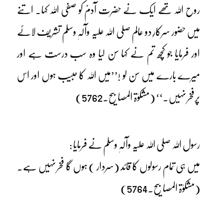
روح اللہ تھے ایک نے حضرت آدمؑ کو صفی اللہ کہا۔ اتنے
میں حضور سرکارِ دو عالم صلی اللہ علیہ وآلہٖ وسلم تشریف لائے
اور فرمایا جو کچھ تم نے کہا سن لیا وہ سب درست ہے اور
میرے بارے میں سن لو !’’میں اللہ کا حبیب ہوں اور اس
پرفخر نہیں۔‘‘ (مشکوٰۃ المصابیح۔5762)
رسول اللہ صلی اللہ علیہ وآلہٖ وسلم نے فرمایا :
میں ہی تمام رسولوں کا قائد (سردار ) ہوں گا فخر نہیں ہے۔
(مشکوٰۃ المصابیح۔5764)