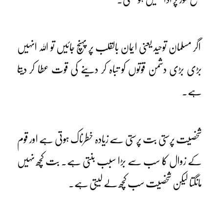
اگر مسلمان توحید یعنی ایمان بالقلب پر پہنچ جائیں تو اللہ انہیں
بڑی بڑی دشمن قوتوں کو تباہ کر دینے کی قوت عطا کر دیتا
ہے۔
شخصیت پرستی بت پرستی سے زیادہ خطرناک ہوتی ہے اور قوم
کے زوال کا سب سے بڑا سبب بنتی ہے۔ بت کچھ نہیں
مانگتا لیکن شخصیت سب کچھ لے لیتی ہے۔