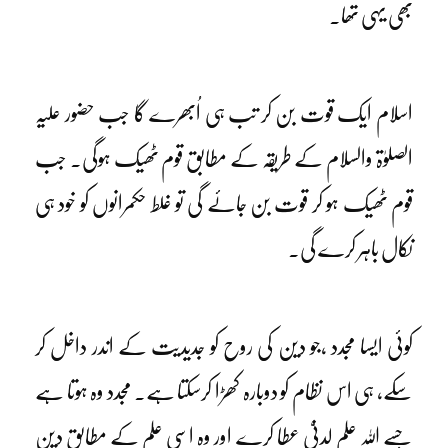
بھی یہی تھا۔
اسلام ایک قوت بن کر تب ہی اُبھرے گا جب حضور علیہ
الصلوٰۃ والسلام کے طریقہ کے مطابق قوم ٹھیک ہوگی۔ جب
قوم ٹھیک ہو کر قوت بن جائے گی تو غلط حکمرانوں کو خود ہی
نکال باہر کرے گی۔
کوئی ایسا مجدد ،جو دین کی روح کو جدیدیت کے اندر داخل کر
سکے، ہی اس نظام کو دوبارہ کھڑا کرسکتا ہے۔ مجدد وہ ہوتا ہے
جسے اللہ علمِ لدنیّ عطا کرے اور وہ اسی علم کے مطابق دین