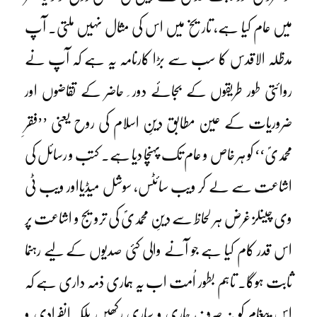
میں عام کیا ہے، تاریخ میں اس کی مثال نہیں ملتی۔ آپ
مدظلہ الاقدس کا سب سے بڑا کارنامہ یہ ہے کہ آپ نے
روائتی طور طریقوں کے بجائے دور ِ حاضر کے تقاضوں اور
ضروریات کے عین مطابق دینِ اسلام کی روح یعنی ’’فقرِ
محمدیؐ‘‘ کو ہر خاص و عام تک پہنچا دیا ہے۔ کتب و رسائل کی
اشاعت سے لے کر ویب سائٹس، سوشل میڈیااور ویب ٹی
وی چینلز غرض ہر لحاظ سے دینِ محمدیؐ کی ترویج و اشاعت پر
اس قدر کام کیا ہے جو آنے والی کئی صدیوں کے لیے رہنما
ثابت ہوگا۔ تاہم بطور اُمت اب یہ ہماری ذمہ داری ہے کہ
اس پیغام کو نہ صرف جاری و ساری رکھیں بلکہ انفرادی و