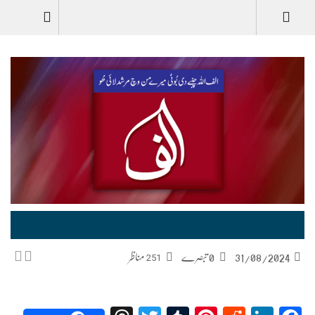
Urdu
Alif | الف
31/08/2024
0 تبصرے
251
مناظر