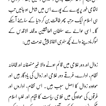
اجتماعی طور پر پورے کے پورے اس میں شامل ہو جائیں تب
ہی اسلام ایک مرتبہ پھر طاقت بن کر دنیا کے سامنے آسکے
گا۔ اسی حوالے سے سلطان العاشقین مدظلہ الاقدس کے
لہوگرمادینے والے کچھ سنہری الفاظ پیشِ خدمت ہیں:
زوال اور دورِ غلامی میں قائم ہونے والا غیر منصفانہ اور ظالمانہ
نظام، ادارے، فرقے دورِ غلامی اور زوال کی یادگار ہیں اور
موجودہ زوال کا اصل سبب ہیں۔ اس نظام، اداروں اور
فرقوں کی موجودگی میں فلاحی ریاست کا قیام اور غلبۂ اسلام