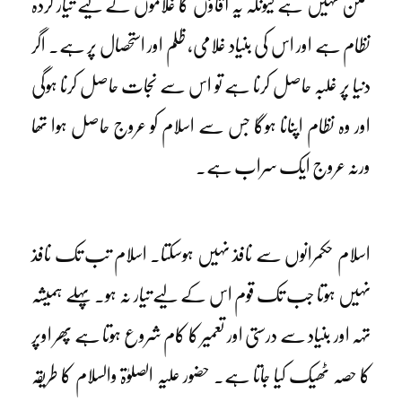
ممکن نہیں ہے کیونکہ یہ آقاؤں کا غلاموں کے لیے تیار کردہ
نظام ہے اور اس کی بنیاد غلامی، ظلم اور استحصال پر ہے۔ اگر
دنیا پر غلبہ حاصل کرنا ہے تو اس سے نجات حاصل کرنا ہوگی
اور وہ نظام اپنانا ہوگا جس سے اسلام کو عروج حاصل ہوا تھا
ورنہ عروج ایک سراب ہے۔
اسلام حکمرانوں سے نافذ نہیں ہوسکتا۔ اسلام تب تک نافذ
نہیں ہوتا جب تک قوم اس کے لیے تیار نہ ہو۔ پہلے ہمیشہ
تہہ اور بنیاد سے درستی اور تعمیر کا کام شروع ہوتا ہے پھر اوپر
کا حصہ ٹھیک کیا جاتا ہے۔ حضور علیہ الصلوٰۃ والسلام کا طریقہ