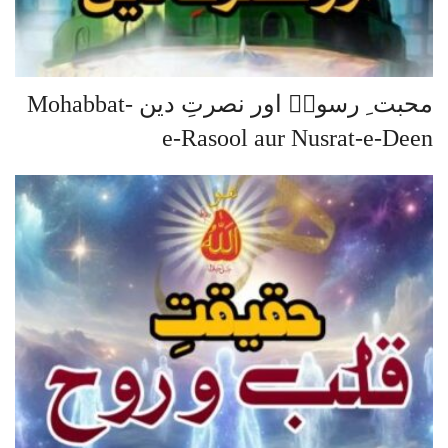
محبت ِ رسولؐ اور نصرتِ دین Mohabbat-
e-Rasool aur Nusrat-e-Deen