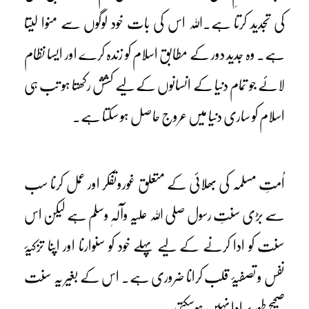
کی تجدید کرتا ہے۔اللہ اس کی بات خود لوگوں سے منوا لیتا
ہے۔ وہ جدید دور کے مطابق اسلام کو زندہ کرے اور ایسا نظام
لائے جو تمام دنیا کے انسانوں کے لیے کشش رکھتا ہو تب ہی
اسلام کو ساری دنیا میں عروج حاصل ہو سکتا ہے۔
اُمتِ مسلمہ کی بھلائی کے متعلق غوروتفکر اور عمل کرنا سب
سے بڑی سنتِ رسول صلی اللہ علیہ وآلہٖ وسلم ہے لیکن اس
سنت کو ادا کرنے کے لیے پہلے خود کو سنوارنا اور اپنا تزکیۂ
نفس و تصفیۂ قلب کرانا ضروری ہے۔ اس کے بغیر یہ سنت
صحیح طور پر ادا نہیں ہوسکتی۔