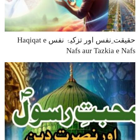
حقیقت ِنفس اور تزکیۂ نفس Haqiqat e
Nafs aur Tazkia e Nafs