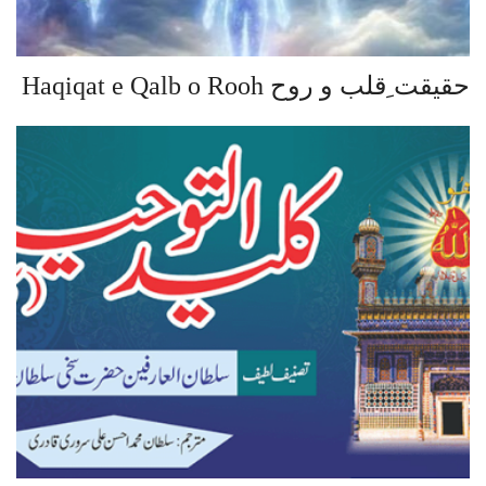
حقیقت ِقلب و روح Haqiqat e Qalb o Rooh