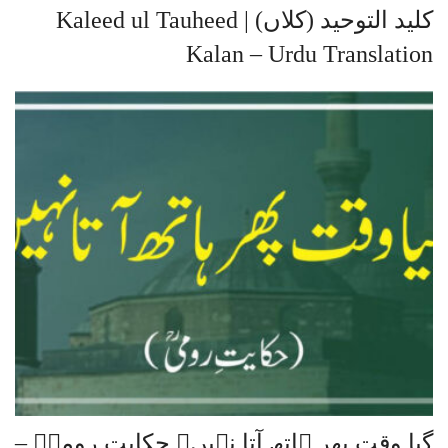
کلید التوحید (کلاں) | Kaleed ul Tauheed
Kalan – Urdu Translation
گیا وقت پھر ہاتھ آتا نہیں۔ حکایتِ رومیؒ –