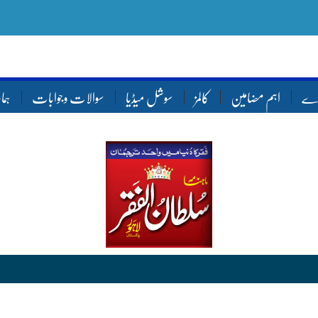
ارے
اہم مضامین
کالمز
سوشل میڈیا
سوالات وجوابات
ہما