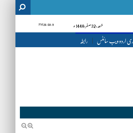
9 : 58 : 26 PM
1448ء
صفر‬,
23
جمعہ‬‮,
ری اردو ویب سائٹس
رابطہ