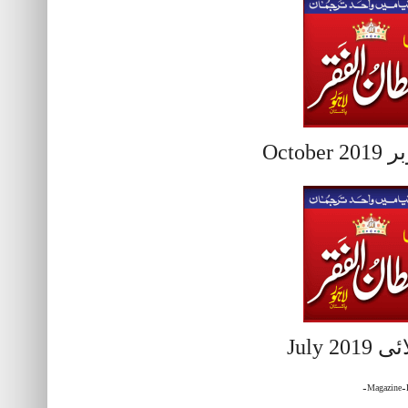
اکتوبر O
جولائی J