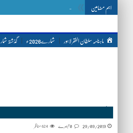
اہم مضامین
Ghazwa Badar غزوہ بدر
ماہنامہ سلطان الفقر لاہور
شمارے2026ء
گذشتہ شم
اکتوبر October 2019
مناظر
624
0 تبصرے
29/09/2019