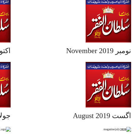
نومبر November 2019
ctober 2019
اگست August 2019
uly 2019