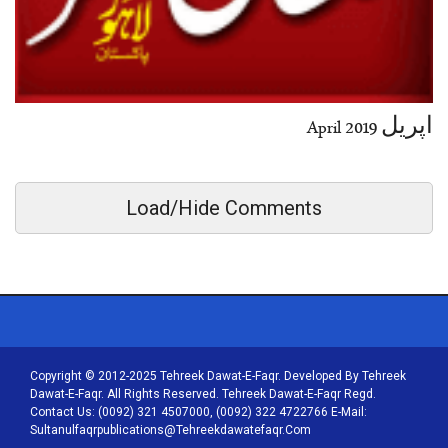
اپریل April 2019
Load/Hide Comments
Copyright © 2012-2025 Tehreek Dawat-E-Faqr. Developed By Tehreek
Dawat-E-Faqr. All Rights Reserved. Tehreek Dawat-E-Faqr Regd.
Contact Us: (0092) 321 4507000, (0092) 322 4722766 E-Mail:
Sultanulfaqrpublications@tehreekdawatefaqr.com