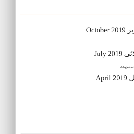
اکتوبر O
جولائی J
اپریل 