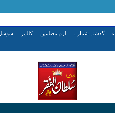
گذشتہ شمارے
اہم مضامین
کالمز
سوشل 