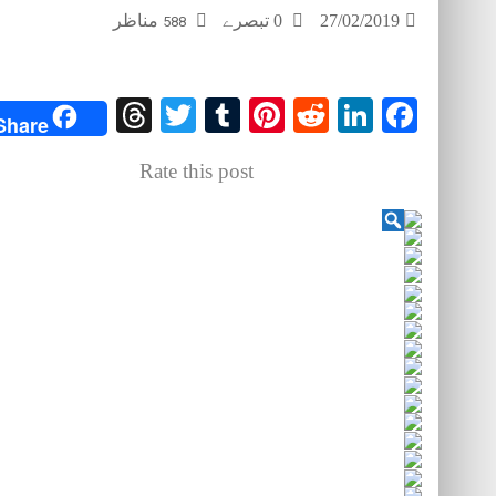
مناظر
0 تبصرے
27/02/2019
588
Threads
Twitter
Tumblr
Pinterest
Reddit
LinkedIn
Facebook
Share
Rate this post