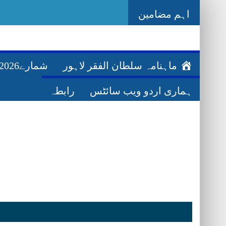
اہم مضامین
-
ماہنامہ سلطان الفقر لاہور
شمارے2026ء
ہماری اردو ویب سائٹس
رابطہ
مارچ March 2019