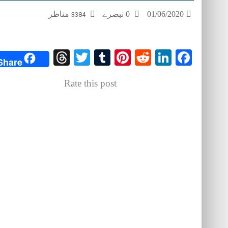
مناظر
0 تبصرے
01/06/2020
3384
Threads
Twitter
Tumblr
Pinterest
Reddit
LinkedIn
Facebook
Share
Rate this post