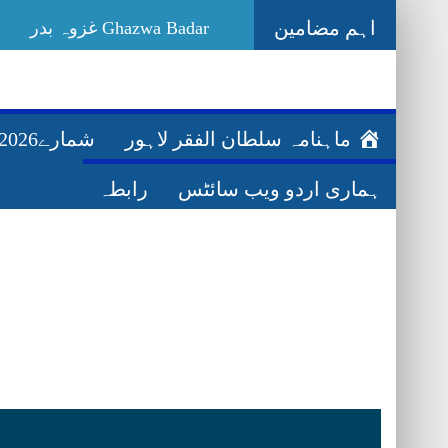
اہم مضامین
Ghazwa Badar غزوہ بدر
ماہنامہ سلطان الفقر لاہور
شمارے2026ء
ہماری اردو ویب سائٹس
رابطہ
جون June 2020