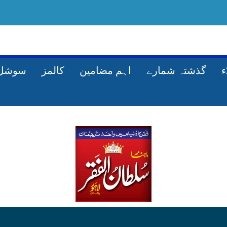
گذشتہ شمارے
اہم مضامین
کالمز
سوشل 