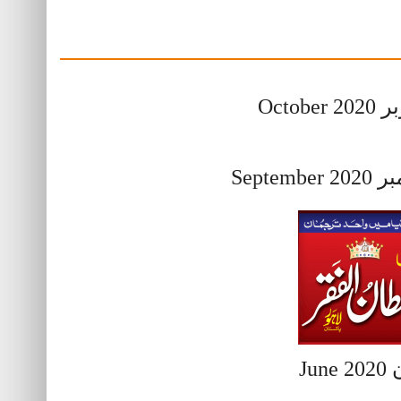
اکتوبر O
ستمبر Sep
جون 