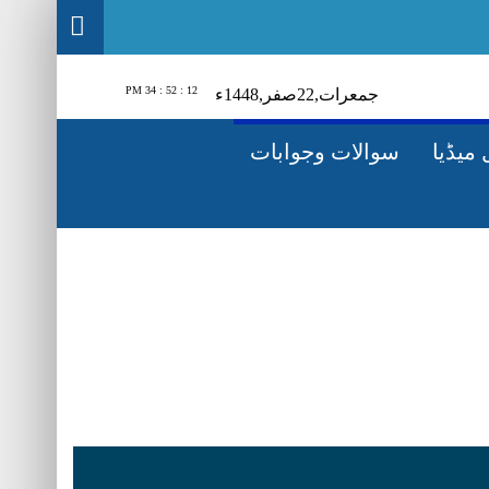
12 : 52 : 34 PM
1448ء
صفر‬,
22
جمعرات‬‮,
میڈیا
سوالات وجوابات