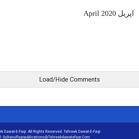
اپریل April 2020
Load/Hide Comments
k Dawat-E-Faqr. All Rights Reserved. Tehreek Dawat-E-Faqr
il: Sultanulfaqrpublications@tehreekdawatefaqr.com