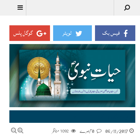
Urdu
فیس بک
ٹویٹر
گوگل پلس
حیاتِ نبوی–Hayat-e-Nabvi
06/11/2017
0 تبصرے
1092
مناظر