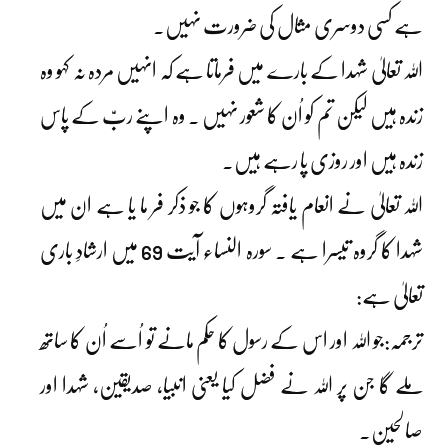
ہے کسی دوسری مثال کی ضرورت نہیں۔
اللہ تعالیٰ شہدا کے بارے میں فرماتا ہے کہ انہیں مردہ نہ کہو وہ
زندہ ہیں لیکن تم کو اُن کا شعور نہیں ۔ وہ اپنے ربّ کے پاس
زندہ ہیں اور روزی پا رہے ہیں۔
اللہ تعالیٰ نے انعام یافتہ گروہوں کا جو ذکر فر ما یا ہے ان میں
شہدا کا گروہ تیسرا ہے ۔ سورہ النساء آیت 69 میں ارشادِ باری
تعالیٰ ہے:
ترجمہ:جو اللہ اور اس کے رسول کا حکم مانے تو اُسے اُن کا ساتھ
ملے گا جن پر اللہ نے فضل کیا یعنی انبیا، صدیقین، شہدا اور
صالحین۔