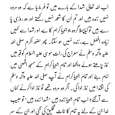
اب اللہ تعالیٰ شہدا کے بارے میں تو فر مارہا ہے کہ وہ مردہ
نہیں زندہ ہیں اور تم اُن کا شعور نہیں رکھتے اور وہ روزی پا
رہے ہیں تو کیاپہلا گروہ جو انبیا کرام کا ہے او رشہدا سے کہیں
زیادہ افضل ہے، زندہ نہیں ہو سکتا۔ پھر حضور اکرم صلی اللہ
علیہ وآلہٖ وسلم نے معراج کی رات موسیٰ علیہ السلام کو قبر میں
نماز پڑھتے ہوئے دیکھا اور تمام انبیا کرام کے مسجد اقصیٰ میں
امام بنے اور تمام انبیا کرام نے آپ صلی اللہ علیہ وآلہٖ وسلم
کی اقتدا میں نماز ادا کی۔ اگر وہ مردہ تھے تو نماز ادا کرنے کہاں
سے آگئے؟ اب تمام انبیا زندہ ہیں ‘شہدا زندہ ہیں‘ تو حبیبِ
خدا جن کے لئے یہ تمام کا ئنات تخلیق کی گئی اور جن کے سر