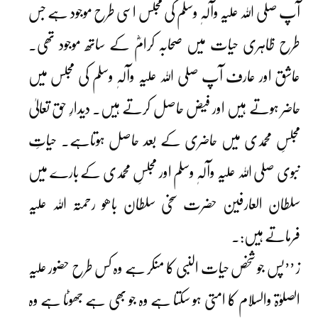
آپ صلی اللہ علیہ وآلہٖ وسلم کی مجلس اسی طرح موجود ہے جس
طرح ظاہری حیات میں صحابہ کرامؓ کے ساتھ موجود تھی۔
عاشق اور عارف آپ صلی اللہ علیہ وآلہٖ وسلم کی مجلس میں
حاضر ہوتے ہیں اور فیض حاصل کرتے ہیں۔ دیدارِ حق تعالیٰ
مجلسِ محمدی میں حاضری کے بعد حاصل ہوتاہے۔ حیاتِ
نبوی صلی اللہ علیہ وآلہٖ وسلم اور مجلسِ محمدی کے بارے میں
سلطان العارفین حضرت سخی سلطان باھو رحمتہ اللہ علیہ
فرماتے ہیں:۔
ز ’’پس جو شخص حیات النبی کا منکر ہے وہ کس طرح حضور علیہ
الصلوٰۃ والسلام کا امتی ہو سکتا ہے وہ جو بھی ہے جھوٹا ہے وہ