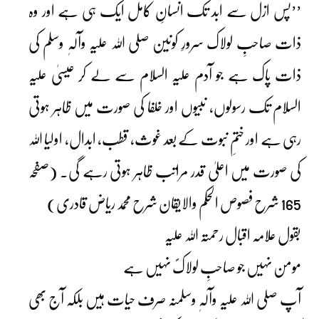
’’پس ازل سے ابد تک انسانِ کامل ایک ہی ہے اور وہ
ذات صاحبِ لولاک سرورِ کونین صلی اللہ علیہ وآلہٖ وسلم کی
ذات پاک ہے جو آدم علیہ السلام سے لے کر عیسیٰ علیہ
السلام تک رسولوں، نبیوں اور خلفا کی صورت میں ظاہر ہوتی
رہی ہے اور ختمِ نبوت کے بعد غوث، قطب، ابدال، اولیا اللہ
کی صورت میں اعلیٰ قدر مراتب ظاہر ہوتی رہے گی۔ (صفحہ
165 شرح فصوص الحکم والایقان شرح محمد ریاض قادری)
بقول علامہ اقبال رحمتہ اللہ علیہ
مومن نہیں جو صاحبِ لولاکؐ نہیں ہے
آپ صلی اللہ علیہ وآلہٖ وسلمنہ صرف حیات ہیں بلکہ آج بھی