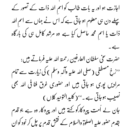
اجازت ہو اور یہ بات طالب کو اسمِ اللہ ذات کے تصور کے
پہلے دن ہی معلوم ہو جاتی ہے کہ اس نے جہاں سے اسمِ اللہ
ذات یا اسمِ محمد حاصل کیا ہے وہ مرشدِ کامل ہی کی بارگاہ
ہے۔
حضرت سخی سلطان العارفین رحمتہ اللہ علیہ فرماتے ہیں:
’’رُخِ مصطفی (صلی اللہ علیہ وآلہٖ وسلم ) کی زیارت سے تمام
مرادیں پوری ہو جاتی ہیں اور حضوری غرق فنا فی اللہ بھی
نصیب ہو جاتی ہے۔‘‘(کلید التوحید کلاں)
جان لے اُمت پیروکارکو کہتے ہیں اور پیروکار وہ ہے جو قدم
بقدم حضور علیہ الصلوٰۃ والسلام کے نقشِ قدم پر چل کر خود کو ان