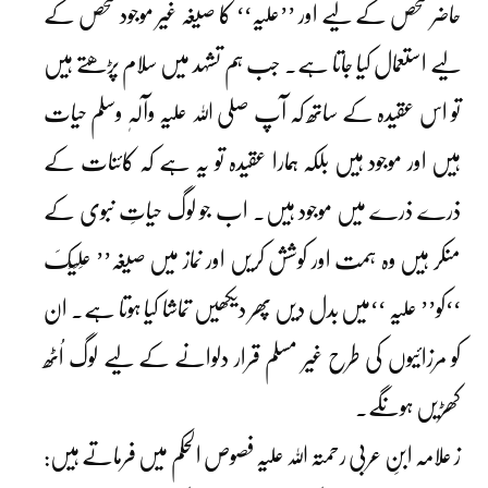
حاضر شخص کے لیے اور ’’علیہ‘‘ کا صیغہ غیر موجود شخص کے
لیے استعمال کیا جاتا ہے۔ جب ہم تشہد میں سلام پڑھتے ہیں
تو اس عقیدہ کے ساتھ کہ آپ صلی اللہ علیہ وآلہٖ وسلم حیات
ہیں اور موجود ہیں بلکہ ہمارا عقیدہ تو یہ ہے کہ کائنات کے
ذرے ذرے میں موجود ہیں۔ اب جو لوگ حیاتِ نبوی کے
منکر ہیں وہ ہمت اور کوشش کریں اور نماز میں صیغہ’’ عَلَیْکَ
‘‘کو’’ علیہ ‘‘میں بدل دیں پھر دیکھیں تماشا کیا ہوتا ہے۔ ان
کو مرزائیوں کی طرح غیر مسلم قرار دلوانے کے لیے لوگ اُٹھ
کھڑیں ہونگے۔
ز علامہ ابنِ عربی رحمتہ اللہ علیہ فصوص الحکم میں فرماتے ہیں: