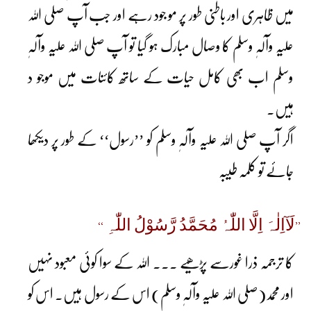
میں ظاہری اور باطنی طور پر مو جود رہے اور جب آپ صلی اللہ
علیہ وآلہٖ وسلم کا وصال مبارک ہو گیا تو آپ صلی اللہ علیہ وآلہٖ
وسلم اب بھی کامل حیات کے ساتھ کائنات میں موجو د
ہیں۔
اگر آپ صلی اللہ علیہ وآلہٖ وسلم کو ’’رسول‘‘ کے طور پر دیکھا
جائے تو کلمہ طیبہ
’’لَآاِلٰہَ اِلَّا اللّٰہُ مُحَمَّدُ رَّسُوْلُ اللّٰہِ ‘‘
کا ترجمہ ذرا غورسے پڑھیے ۔۔۔ اللہ کے سوا کوئی معبود نہیں
اور محمد(صلی اللہ علیہ وآلہٖ وسلم) اس کے رسول ہیں۔ اس کو