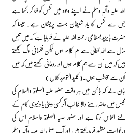
اللہ علیہ وآلہٖ وسلم نے اپنے وجود میں نفس کو فنا کر رکھا ہے
جس سے نفس کا یار شیطان بہت پریشان ہے۔ جیسا کہ
حضرت بایزید بسطامی رحمتہ اللہ علیہ نے فرمایا ہے کہ میں تیس
سال سے اللہ تعالیٰ سے ہم کلام ہوں لیکن نفسانی لوگ سمجھتے
ہیں کہ میں اُن سے ہم کلام ہوں اور روحانی سمجھتے ہیں کہ میں
اُن سے مخاطب ہوں۔(کلید التوحید کلاں)
جان لے کہ باطن میں ہر وقت حضور علیہ الصلوٰۃ والسلام کی
مجلس میں حاضر رہنے والا طالب اگر کسی دینی یا دنیوی کام کے
لئے التماس کرتا ہے اور حضور علیہ الصلوٰۃ والسلام اس کی
درخواست منظور فرمالیتے ہیں اور آپ صلی اللہ علیہ وآلہٖ وسلم