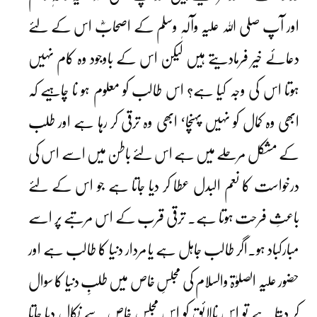
اور آپ صلی اللہ علیہ وآلہٖ وسلم کے اصحابؓ اس کے لئے
دعائے خیر فرمادیتے ہیں لیکن اس کے باوجود وہ کام نہیں
ہوتا اس کی وجہ کیا ہے؟ اس طالب کو معلوم ہو نا چاہیے کہ
ابھی وہ کمال کو نہیں پہنچا‘ ابھی وہ ترقی کر رہا ہے اور طلب
کے مشکل مرحلے میں ہے اس لئے باطن میں اسے اس کی
درخواست کا نعم البدل عطا کر دیا جاتا ہے جو اس کے لئے
باعثِ فرحت ہوتا ہے۔ ترقی قرب کے اس مرتبے پر اسے
مبارکباد ہو۔اگر طالب جاہل ہے یا مردار دنیا کا طالب ہے اور
حضور علیہ الصلوٰۃ والسلام کی مجلسِ خاص میں طلبِ دنیا کا سوال
کر دیتا ہے تو اس نالائق کو اس مجلسِ خاص سے نکال دیا جاتا