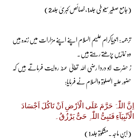
(جامع صغیر سیو طی جلد1،خصائص کبریٰ جلد2)
ترجمہ: انبیاکرام علیہم السلام اپنے اپنے مزارات میں زندہ ہیں
وہ نمازیں پڑھتے رہتے ہیں۔
ز حضرت ابو دردا رضی اللہ تعالیٰ عنہٗ روایت فرماتے ہیں کہ
حضور علیہ الصلوٰۃ والسلام نے فرمایا:
اِنَّ اللّٰہَ حَرَّمَ عَلَی الْاَرْضِ اَنْ تَاکُلَ اَجْسَادَ
الْاَنْبِیَآءِ فَنَبِیُّ اللّٰہِ حَیٌّ یَرْزُقُ۔
(ابنِ ماجہ۔مشکوٰۃ جلد 1)