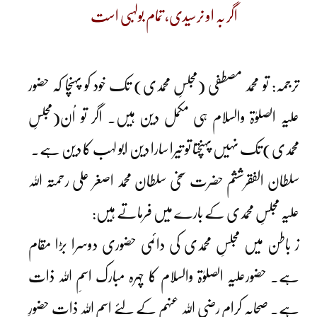
اگر بہ او نرسیدی، تمام بولہبی است
ترجمہ: تو محمد مصطفی (مجلسِ محمدی) تک خود کو پہنچا کہ حضور
علیہ الصلوٰۃ والسلام ہی مکمل دین ہیں۔ اگر تو اُن(مجلسِ
محمدی) تک نہیں پہنچتا تو تیرا سارا دین ابو لہب کا دین ہے۔
سلطان الفقرششم حضرت سخی سلطان محمد اصغر علی رحمتہ اللہ
علیہ مجلسِ محمدی کے بارے میں فرماتے ہیں:
ز باطن میں مجلسِ محمدی کی دائمی حضوری دوسرا بڑا مقام
ہے۔ حضورعلیہ الصلوٰۃ والسلام کا چہرہ مبارک اسمِ اللہ ذات
ہے۔ صحابہ کرام رضی اللہ عنہم کے لئے اسمِ اللہ ذات حضورِ