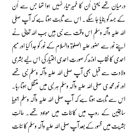
درمیان تھے یعنی اُن کا خمیر تیار نہیں ہوا تھا جس سے اُن
کے جسد کو بنایا جا سکے۔ اس سے ثابت ہوتا ہے کہ آپ صلی
اللہ علیہ وآلہٖ وسلم اس وقت سے نبی ہیں جب اللہ تعالیٰ نے
اپنے نور سے حضور علیہ الصلوٰۃ والسلام کے نور کو جدا کیا اور میم
احمدی کا نقاب اوڑھ کر صورتِ احمدی اختیار کی اس لیے بشری
ولادت سے قبل بھی آپ صلی اللہ علیہ وآلہٖ وسلم نبی تھے
اور نورِ محمدی صلی اللہ علیہ وآلہٖ وسلم ہر نبی میں منتقل ہوتا رہا۔
اس سے ثابت ہوتا ہے کہ آپ صلی اللہ علیہ وآلہٖ وسلم انبیا
سابقین کے روپ میں کائنات میں موجود تھے۔ حالتِ
بشریت میں ظہور کے بعد آپ صلی اللہ علیہ وآلہٖ وسلم کا ئنات