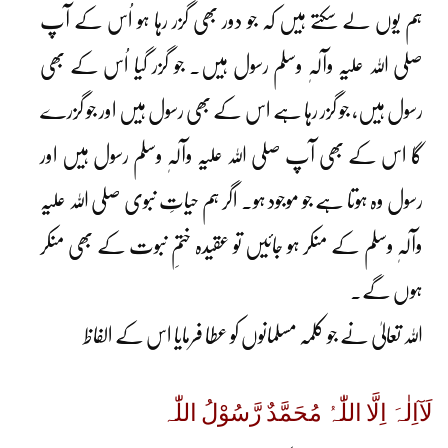
ہم یوں لے سکتے ہیں کہ جو دور بھی گزر رہا ہو اُس کے آپ
صلی اللہ علیہ وآلہٖ وسلم رسول ہیں۔ جو گزر گیا اُس کے بھی
رسول ہیں، جو گزر رہا ہے اس کے بھی رسول ہیں اور جو گزرے
گا اس کے بھی آپ صلی اللہ علیہ وآلہٖ وسلم رسول ہیں اور
رسول وہ ہوتا ہے جو موجود ہو۔ اگر ہم حیاتِ نبوی صلی اللہ علیہ
وآلہٖ وسلم کے منکر ہو جائیں تو عقیدہ ختمِ نبوت کے بھی منکر
ہوں گے۔
اللہ تعالیٰ نے جو کلمہ مسلمانوں کو عطا فرمایا اس کے الفاظ
لَآاِلٰہَ اِلَّا اللّٰہُ مُحَمَّدٌ رَّسُوْلُ اللّٰہ