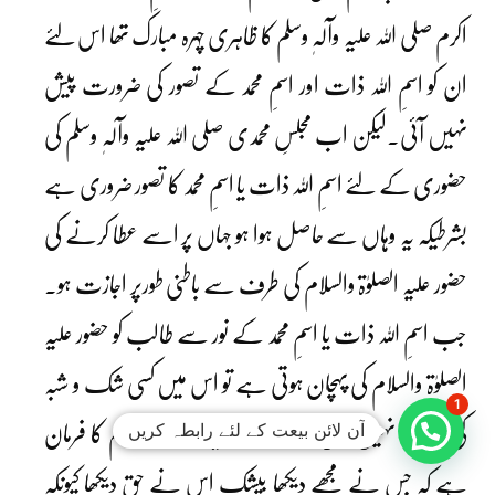
اکرم صلی اللہ علیہ وآلہٖ وسلم کا ظاہری چہرہ مبارک تھا اس لئے
ان کو اسمِ اللہ ذات اور اسمِ محمد کے تصور کی ضرورت پیش
نہیں آئی۔لیکن اب مجلسِ محمدی صلی اللہ علیہ وآلہٖ وسلم کی
حضوری کے لئے اسمِ اللہ ذات یا اسمِ محمد کا تصور ضروری ہے
بشرطیکہ یہ وہاں سے حاصل ہوا ہو جہاں پر اسے عطا کرنے کی
حضور علیہ الصلوٰۃ والسلام کی طرف سے باطنی طورپر اجازت ہو۔
جب اسمِ اللہ ذات یا اسمِ محمد کے نور سے طالب کو حضور علیہ
الصلوٰۃ والسلام کی پہچان ہوتی ہے تو اس میں کسی شک و شبہ
1
آن لائن بیعت کے لئے رابطہ کریں
کی گنجائش نہیں رہتی کیونکہ حضور علیہ الصلوٰۃ والسلام کا فرمان
ہے کہ جس نے مجھے دیکھا بیشک اس نے حق دیکھا کیونکہ