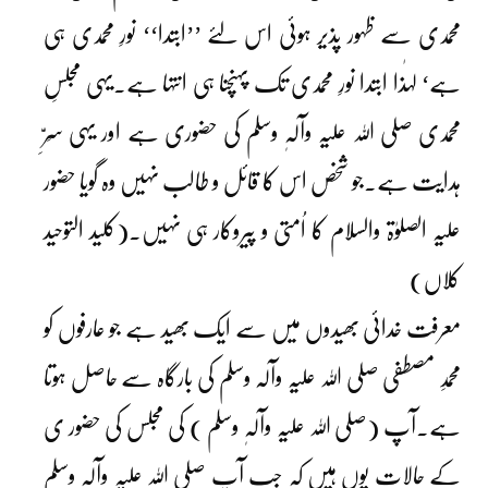
محمدی سے ظہور پذیر ہوئی اس لئے ’’ابتدا‘‘ نورِ محمدی ہی
ہے‘ لہٰذا ابتدا نورِ محمدی تک پہنچنا ہی انتہا ہے۔یہی مجلسِ
محمدی صلی اللہ علیہ وآلہٖ وسلم کی حضوری ہے اور یہی سِرِّ
ہدایت ہے۔جو شخص اس کا قائل و طالب نہیں وہ گویا حضور
علیہ الصلوٰۃ والسلام کا اُمتی و پیروکار ہی نہیں۔(کلید التوحید
کلاں)
معرفت خدائی بھیدوں میں سے ایک بھید ہے جو عارفوں کو
محمدِ مصطفی صلی اللہ علیہ وآلہ وسلم کی بارگاہ سے حاصل ہوتا
ہے۔آپ (صلی اللہ علیہ وآلہٖ وسلم ) کی مجلس کی حضور ی
کے حالات یوں ہیں کہ جب آپ صلی اللہ علیہ وآلہٖ وسلم