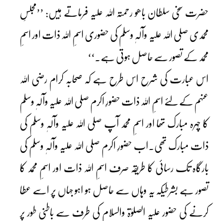
حضرت سخی سلطان باھو رحمتہ اللہ علیہ فرماتے ہیں: ’’مجلسِ
محمدی صلی اللہ علیہ وآلہٖ وسلم کی حضوری اسمِ اللہ ذات اور اسمِ
محمد کے تصور سے حاصل ہوتی ہے۔‘‘
اس عبارت کی شرح اس طرح ہے کہ صحابہ کرام رضی اللہ
عنہم کے لئے اسمِ اللہ ذات حضورِ اکرم صلی اللہ علیہ وآلہٖ وسلم
کا چہرہ مبارک تھا اور اسمِ محمد آپ صلی اللہ علیہ وآلہٖ وسلم کی
ذات مبارک تھی۔اب حضورِ اکرم صلی اللہ علیہ وآلہٖ وسلم کی
بارگاہ تک رسائی کا طریقہ صرف اسمِ اللہ ذات اور اسمِ محمد کا
تصور ہے بشرطیکہ یہ وہاں سے حاصل ہو اہو جہاں پر اسے عطا
کرنے کی حضور علیہ الصلوٰۃ والسلام کی طرف سے باطنی طور پر