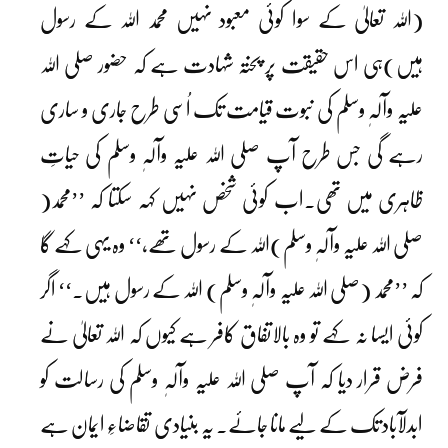
(اللہ تعالیٰ کے سوا کوئی معبود نہیں محمد اللہ کے رسول
ہیں)ہی اس حقیقت پر پختہ شہادت ہے کہ حضور صلی اللہ
علیہ وآلہٖ وسلم کی نبوت قیامت تک اُسی طرح جاری و ساری
رہے گی جس طرح آپ صلی اللہ علیہ وآلہٖ وسلم کی حیاتِ
ظاہری میں تھی۔اب کوئی شخص نہیں کہہ سکتا کہ ’’محمد(
صلی اللہ علیہ وآلہٖ وسلم)اللہ کے رسول تھے،‘‘ وہ یہی کہے گا
کہ ’’محمد (صلی اللہ علیہ وآلہٖ وسلم) اللہ کے رسول ہیں۔‘‘ اگر
کوئی ایسا نہ کہے تو وہ بالاتفاق کافر ہے کیوں کہ اللہ تعالیٰ نے
فرض قرار دیا کہ آپ صلی اللہ علیہ وآلہٖ وسلم کی رسالت کو
ابدلآباد تک کے لیے مانا جائے۔ یہ بنیادی تقاضاءِ ایمان ہے