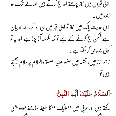
اپنی قبروں میں نماز پڑھتے اور حج کرتے ہیں اور بے شک وہ
زندہ ہیں۔
اس حدیث پاک میں نماز تو اپنی قبر میں ہی ادا کرنے کا بیان
ہے لیکن حج کرنے کے لیے تو مکہ مکرمہ آنا پڑتا ہے اور یہ تو
کوئی زندہ ہی کر سکتا ہے۔
ز ہم نماز میں، تشہد میں حضور علیہ الصلوٰۃ والسلام پر سلام بھیجتے
ہیں تو
’’اَلسَّلَامُ عَلَیْکَ اَیُّھَا النَّبِِیُّ‘‘
کہتے ہیں اور عربی میں ’’عَلَیْکَ ‘‘کا صیغہ سامنے موجود یعنی