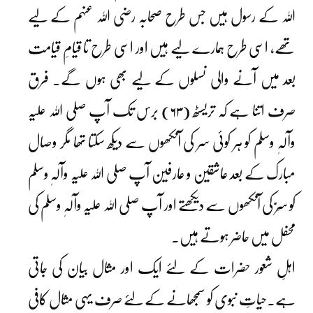
اللہ کے رسول ہیں جس طرح صحابہ رضی اللہ عنہم کے لیے
تھے، اسی طرح ہمارے لیے ہیں اور اسی طرح تا قیامِ قیامت
بعد میں آنے والی نسلوں کے لیے بھی ہوں گے۔ فرق
صرف اتنا ہے کہ تریسٹھ (۶۳) برس تک آپ صلی اللہ علیہ
وآلہٖ وسلم کو ہر کوئی سر کی آنکھوں سے دیکھ سکتا تھا مگر وصال
مبارک کے بعد عاشقین و عارفین آپ صلی اللہ علیہ وآلہٖ وسلم
کو سِرّ کی آنکھوں سے دیکھتے اور آپ صلی اللہ علیہ وآلہٖ وسلم کی
محفل میں حاضر ہوتے ہیں۔
اہلِ شعور حضرات کے لئے ایک اور مثال بیان کی جاتی
ہے۔حیاتِ نبوی کو سمجھانے کے لئے صرف یہی مثال کافی