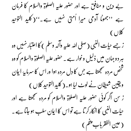
بے دین و منافق ہے اور حضور علیہ الصلوٰۃ والسلام کا فرمان
ہے ’’جھوٹا آدمی میرا اُمتی نہیں ہے۔‘‘(کلید التوحید
کلاں)
ز جسے حیات النبی (صلی اللہ علیہ وآلہٖ وسلم )کا اعتبار نہیں وہ
ہر دو جہان میں ذلیل و خوار ہے۔ حضور علیہ الصلوٰۃ والسلام کو وہ
شخص مردہ سمجھتا ہے جس کا دِل مردہ ہوا ور اس کا سرمایۂ ایمان
و یقین شیطان نے لوٹ لیا ہو۔(کلید التوحید کلاں)
ز سن اگر کوئی حضور علیہ الصلوٰۃ والسلام کو مردہ سمجھتا ہے اور
حیات النبی کا انکار کر تا ہے تو اس کا ایمان سلب ہو جاتا ہے۔
(عین الفقر باب پنجم)