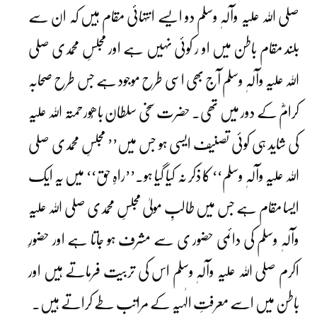
صلی اللہ علیہ وآلہٖ وسلم دو ایسے انتہائی مقام ہیں کہ ان سے
بلند مقام باطن میں او ر کوئی نہیں ہے اور مجلسِ محمدی صلی
اللہ علیہ وآلہٖ وسلم آج بھی اسی طرح موجود ہے جس طرح صحابہ
کرامؓ کے دور میں تھی۔ حضرت سخی سلطان باھُورحمتہ اللہ علیہ
کی شاید ہی کوئی تصنیف ایسی ہو جس میں’’ مجلسِ محمدی صلی
اللہ علیہ وآلہٖ وسلم‘‘ کا ذکر نہ کیا گیا ہو۔’’راہِ حق‘‘ میں یہ ایک
ایسا مقام ہے جس میں طالبِ مولیٰ مجلسِ محمدی صلی اللہ علیہ
وآلہٖ وسلم کی دائمی حضور ی سے مشرف ہو جاتا ہے اور حضورِ
اکرم صلی اللہ علیہ وآلہٖ وسلم اس کی تربیت فرماتے ہیں اور
باطن میں اسے معرفتِ الٰہیہ کے مراتب طے کراتے ہیں۔