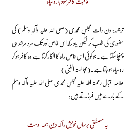
عاقبت کافر شود با روسیاہ
ترجمہ: دِن رات مجلسِ محمدی (صلی اللہ علیہ وآلہٖ وسلم) کی
حضوری کی طلب کر لیکن یاد رکھ اس خاص نور تک مرد مرشد ہی
پہنچا سکتا ہے۔ جو کوئی اس خاص راہ کا انکار کرتا ہے وہ کافر ہو کر
روسیاہ ہوجاتا ہے۔(مجا لستہ النبیؐ)
علامہ اقبال رحمتہ اللہ علیہ مجلسِ محمدی صلی اللہ علیہ وآلہٖ وسلم
کے بارے میں فرماتے ہیں:
بہ مصطفیؐ برساں خویش را کہ دین ہمہ اوست