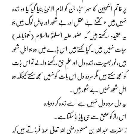
پر خاتم النبیین کا سہرا سجا، جن کو امام الانبیا بنایا گیا کیا وہ زندہ
نہیں ہیں ؟ کتنے بے عقل اور بے شعور اور جاہل لوگ ہیں جو
یہ عقیدہ رکھتے ہیں کہ حضور علیہ الصلوٰۃ والسلام (نعوذباللہ)
حیات نہیں ہیں۔ کیا کہتے ہیں اس بارے میں وہ جو اہلِ شعور
ہیں، نورِ بصیرت، زندہ دل اور علمِ حق رکھنے والے تو اس بات
کو سمجھ سکتے ہیں مگر مردہ دل اس بات کو نہیں سمجھ سکتے کیونکہ وہ
اہلِ شعور نہیں بے شعور ہیں۔
اس راز کو عشق سے ہی پایا جا سکتا ہے۔
ز حضرت عبد اللہ بن مسعو د رضی اللہ تعالیٰ عنہٗ فرماتے ہیں کہ