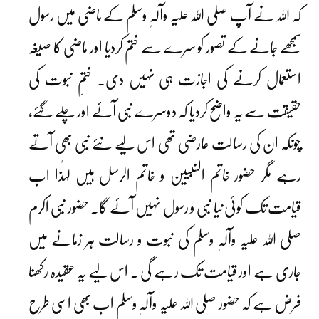
کہ اللہ نے آپ صلی اللہ علیہ وآلہٖ وسلم کے ماضی میں رسول
سمجھے جانے کے تصور کو سرے سے ختم کردیا اور ماضی کا صیغہ
استعمال کرنے کی اجازت ہی نہیں دی۔ ختمِ نبوت کی
حقیقت سے یہ واضح کردیا کہ دوسرے نبی آئے اور چلے گئے،
چونکہ ان کی رسالت عارضی تھی اس لیے نئے نبی بھی آتے
رہے مگر حضور خاتم النبیین و خاتم الرسل ہیں لہٰذا اب
قیامت تک کوئی نیا نبی و رسول نہیں آئے گا۔ حضور نبی اکرم
صلی اللہ علیہ وآلہٖ وسلم کی نبوت و رسالت ہر زمانے میں
جاری ہے اور قیامت تک رہے گی ۔ اس لیے یہ عقیدہ رکھنا
فرض ہے کہ حضور صلی اللہ علیہ وآلہٖ وسلم اب بھی اسی طرح