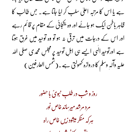
ہے یا اس کا مرتبہ اعلیٰ سلب کر لیا جاتا ہے۔ جس طالب کا
ظاہر باطن ایک ہو جائے اور وہ یکجائی کے مقام پر قائم رہے
اور اس کے درجات میں ترقی نہ ہو تو وہ توحید میں غرق ہوتا
ہے اورتوحیدِ الٰہی ایسے ہی اہلِ توحید پر مجلسِ محمدی صلی اللہ
علیہ وآلہٖ وسلم کا دروازہ کھولتی ہے۔(شمس العارفین)
روز و شب در طلبِ نبویؐ با حضور
مرد مرشد میرساند خاص نور
ہر کہ منکر میشود زیں خاص راہ