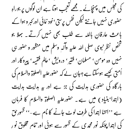
کی مجلس میں پہنچائے۔مجھے تعجب ہوتا ہے ان لوگوں پر جو راہِ
حضوری نہیں جانتے لیکن نفس پرستی‘خود نمائی اور کبر و ہوا کے
باعث عارفانِ باللہ سے طلب بھی نہیں کرتے۔ بھلا جو
شخص نظرِ نبوی صلی اللہ علیہ وآلہٖ وسلم میں منظور و حضور ہی
نہیں وہ مومن‘ مسلمان‘ فقیر ‘ درویش ‘عالم فقیہہ‘ پیروکار اور
اُمتی کیسے ہوسکتا ہے؟جان لے کہ حضورعلیہ الصلوٰۃ والسلام کی
بارگاہ کی حضوری ہدایت کی جڑ ہے اور یہ ہدایت بدایت
(ابتدا‘بنیاد) میں ہے۔ حضورعلیہ الصلوٰۃ والسلام کا فرمان
ہے ’’انتہا ابتدا کی طرف لو ٹ جانے کا نام ہے-‘‘ ظہورِحق
کی ابتدا چونکہ نورِ محمدی کے ظہور سے ہوئی اور تمام مخلوق نو رِ