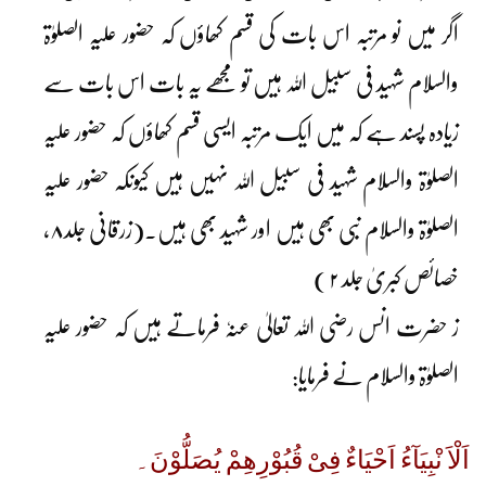
اگر میں نو مرتبہ اس بات کی قسم کھاؤں کہ حضور علیہ الصلوٰۃ
والسلام شہید فی سبیل اللہ ہیں تو مجھے یہ بات اس بات سے
زیادہ پسند ہے کہ میں ایک مرتبہ ایسی قسم کھاؤں کہ حضور علیہ
الصلوٰۃ والسلام شہید فی سبیل اللہ نہیں ہیں کیونکہ حضور علیہ
الصلوٰۃ والسلام نبی بھی ہیں اور شہید بھی ہیں۔(زرقانی جلد۸،
خصائص کبریٰ جلد ۲ )
ز حضرت انس رضی اللہ تعالیٰ عنہٗ فرماتے ہیں کہ حضور علیہ
الصلوٰۃ والسلام نے فرمایا:
اَلْاَ نْبِیَآءُ اَحْیَاءٌ فِیْ قُبُوْرِھِمْ یُصَلُّوْنَ۔