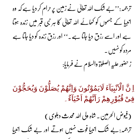
ترجمہ:’’بے شک اللہ تعالیٰ نے زمین پر حرام کر دیا ہے کہ وہ
انبیا کے جسموں کو کھائے اللہ تعالیٰ کا ہر نبی قبر میں زندہ ہوتا
ہے اور اسے رزق دیا جاتا ہے۔‘‘ اور رزق زندہ کو دیا جاتا ہے
مردہ کو نہیں۔
ز حضور علیہ الصلوٰۃ والسلام نے فرمایا:
اِ نَّ الْاَنْبِیَآءَ لَایَمُوْتُونَ وَاِنَّھُمْ یُصَلُّوْنَ وَیُحَجُّوْنَ
فِیْ قُبُوْرِھِمْ رَاَنَّھُمْ اَحْیَآءٌ۔
(فیوض الحرمین۔ شاہ ولی اللہ محدث دہلوی)
ترجمہ:بے شک انبیا فوت نہیں ہوتے اور بے شک انبیا