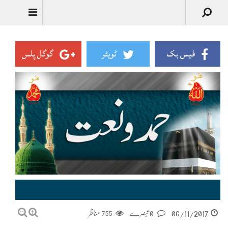
Urdu
فیس بک
ٹویٹر
گوگل پلس
حمد و نعت – Hamd-o-Naat
مناظر
755
0 تبصرے
06/11/2017