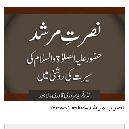
نصرتِ مرشد–Nusrat-e-Murshad