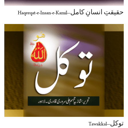
حقیقتِ انسانِ کامل–Haqeeqat-e-Insan-e-Kamil
توکل–Tawakkal