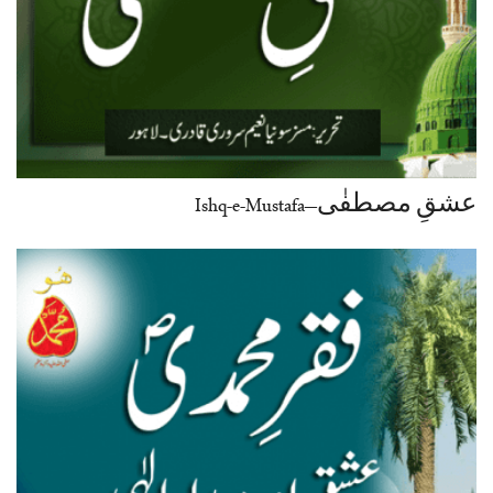
عشقِ مصطفٰی–Ishq-e-Mustafa