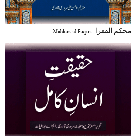
محکم الفقرا–Mohkim-ul-Fuqara