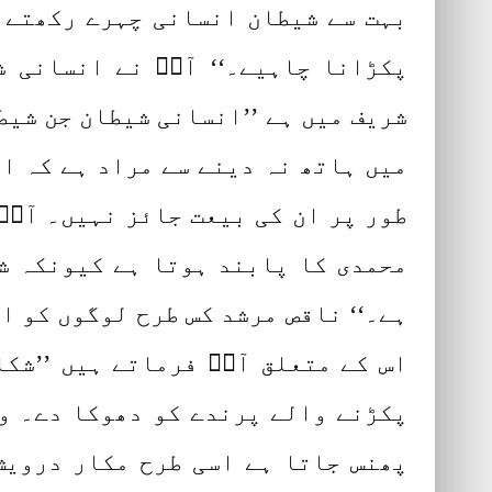
بہت سے شیطان انسانی چہرے رکھتے ہ
پکڑانا چاہیے۔‘‘ آپؒ نے انسانی ش
شریف میں ہے ’’انسانی شیطان جن شیطا
میں ہاتھ نہ دینے سے مراد ہے کہ ا
طور پر ان کی بیعت جائز نہیں۔ آپؒ 
محمدی کا پابند ہوتا ہے کیونکہ ش
ہے۔‘‘ ناقص مرشد کس طرح لوگوں کو ا
اس کے متعلق آپؒ فرماتے ہیں ’’شکا
پکڑنے والے پرندے کو دھوکا دے۔ وہ
پھنس جاتا ہے اسی طرح مکار درویش 