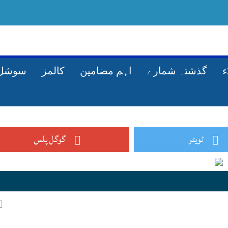
گذشتہ شمارے
اہم مضامین
کالمز
سوشل 
ٹویٹر
گوگل پلس