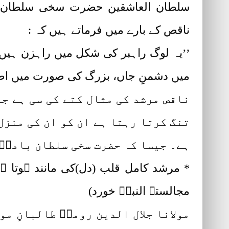
سلطان العاشقین حضرت سخی سلطان مح
ناقص کے بارے میں فرماتے ہیں کہ :
’’یہ لوگ راہبر کی شکل میں راہزن ہی
میں دشمنِ جاں، بزرگ کی صورت میں اص
ناقص مرشد کی مثال کتے کی سی ہے ج
تنگ کرتا رہتا ہے ان کو ان کی منزل
ہے۔ جیسا کہ حضرت سخی سلطان باھوؒ 
* مرشد کامل قلب (دل)کی مانند ہوتا ہے
مجالستہ النبیؐ خورد)
مولانا جلال الدین رومیؒ طالبانِ مو