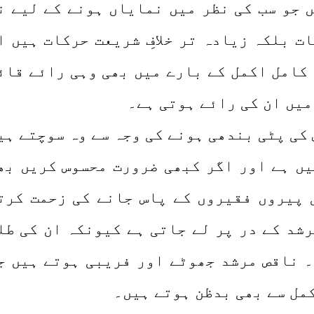
 جو سب کی نظر میں نمایاں ہونے کے لیے ن
ت بلکہ زیادہ تر خلافِ شریعت حرکات ہیں ا
 کامل اکمل کے بارے میں بھی وہی رائے قائ
میں ان کی رائے ہوتی ہے۔
 کی پٹی بندھی ہونے کی وجہ سے وہ سوچتے ہی
ں ہے اور اگر کبھی ضرورت محسوس کریں بھ
 پیروں فقیروں کے پاس جانے کی زحمت کرت
رشد کے در پر لے جاتی ہے کیونکہ ان کی طل
 ناقص مرشد جھوٹے اور فریبی ہوتے ہیں ج
مل سے بھی بدظن ہوتے ہیں۔