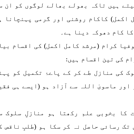
تے ہیں تاکہ بھولے بھالے لوگوں کو ان س
 اکمل) کاکام روشنی اور گرمی پہنچانا ہ
کا کام دھوکہ دینا ہے۔
فیا کرام (مرشد کامل اکمل) کی اقسام بیا
م کی تین اقسام ہیں:
سلوک کی منازل طے کر کے پاےۂ تکمیل کو پہن
اور ماسویٰ اللہ سے آزاد ہو (ایسے ہی فقی
ت کا بخوبی علم رکھتا ہو منازلِ سلوک س
تک رسائی حاصل نہ کر سکا ہو (طلبِ ناقص ک