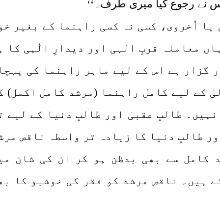
س نے رجوع کیا میری طرف۔‘‘
 یا اُخروی، کسی نہ کسی راہنما کے بغیر خو
 معاملہ قربِ الٰہی اور دیدارِ الٰہی کا ہ
ر گزار ہے اس کے لیے ماہر راہنما کی پہچا
یٰ کے لیے کامل راہنما (مرشد کامل اکمل) ک
ہیں۔ طالبِ عقبیٰ اور طالبِ دنیا کے لیے ت
اور طالبِ دنیا کا زیادہ تر واسطہ ناقص مرش
 کامل سے بھی بدظن ہو کر ان کی شان می
 ہیں۔ ناقص مرشد کو فقر کی خوشبو کا بھ