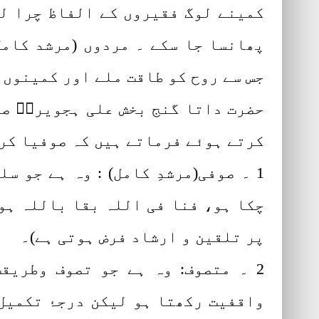
کمینے لوگ فقیروں کے الفاظ چرا لی
پھانسا جا سکے ۔ مردوں (مرشد کامل
جس سے روح کو طاقت ملے اور کمینوں 
حضرت داتا گنج بخش علی ہجویریؒ صو
کرتے ہوئے فرماتے ہیں کہ صوفیا کرا
1 ۔ صوفی(مرشدِ کامل) : وہ ہے جو 
چکا ہو، فنا فی اللہ بقا باللہ ہو 
پر تلقین و ارشاد فرض ہوتی ہے)۔
2 ۔ متصوف: وہ ہے جو تصوف وطریق
واقفیت رکھتا ہو لیکن درجۂ تکمیل 