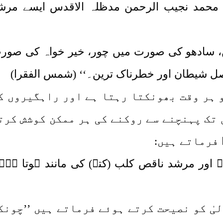
مد نجیب الرحمن مدظلہ الاقدس ایسے مرشد
ں، سادھو کی صورت میں چور، خیر خواہ کی صور
ل شیطان اور خطرناک ترین۔‘‘ (شمس الفقرا)
و ہر وقت بھونکتا رہتا ہے اور راہگیروں ک
 تک پہنچنے سے روکنے کی ہر ممکن کوشش کرت
فرماتے ہیں:
 اور مرشد ناقص کلب (کتے) کی مانند ہوتا ہے۔ 
لیٰ کو نصیحت کرتے ہوئے فرماتے ہیں ’’چونک