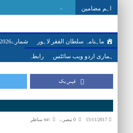
اہم مضامین
Ghazwa Badar غزو
-
ماہنامہ سلطان الفقر لاہور
شمارے2026ء
ہماری اردو ویب سائٹس
رابطہ
فیس بک
ناقص مرشد–Naqis Murshid
15/11/2017
0 تبصرے
مناظر
941