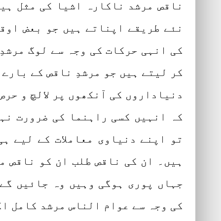
ناقص مرشد ناکارہ اشیا کی مثل ہیں
نئے طریقے اپناتے ہیں جو بعض اوقا
کی انہی حرکات کی وجہ سے لوگ مرشدِ
کر لیتے ہیں جو مرشدِ ناقص کے بارے 
دنیاداروں کی آنکھوں پر لالچ و حرص
کہ انہیں کسی راہنما کی ضرورت نہی
تو اپنے دنیاوی معاملات کے لیے ہی
ہیں۔ ان کی ناقص طلب ان کو ناقص م
جہاں پوری ہوگی وہیں وہ جائیں گے۔
کی وجہ سے عوام الناس مرشد کامل اک