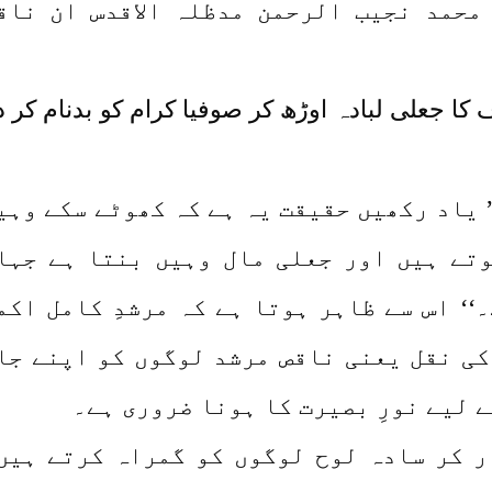
محمد نجیب الرحمن مدظلہ الاقدس ان ناق
ا جعلی لبادہ اوڑھ کر صوفیا کرام کو بدنام کر دی
’ یاد رکھیں حقیقت یہ ہے کہ کھوٹے سکے وہی
تے ہیں اور جعلی مال وہیں بنتا ہے جہا
‘‘ اس سے ظاہر ہوتا ہے کہ مرشدِ کامل اکم
کی نقل یعنی ناقص مرشد لوگوں کو اپنے جا
 لیے نورِ بصیرت کا ہونا ضروری ہے۔
ر کر سادہ لوح لوگوں کو گمراہ کرتے ہیں