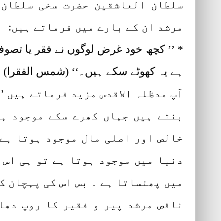
سلطان العاشقین حضرت سخی سلطان 
مرشد ان کے بارے میں فرماتے ہیں:
* ’’ کچھ خود غرض لوگوں نے فقر یا تصوف ک
ہے یہ کھوٹے سکے ہیں۔‘‘ (شمس الفقرا)
آپ مدظلہ الاقدس مزید فرماتے ہیں ’
بنتے ہیں جہاں کھرے سکے موجود ہو
خالص اور اصلی مال موجود ہوتا ہے۔
دنیا میں موجود ہوتا ہے تو ہی اس 
میں پھنساتا ہے ۔ بس اس کی پہچان کے
ناقص مرشد پیر و فقیر کا روپ دھا