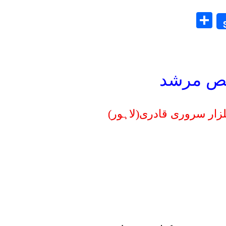
Share
قص مرشد
لزار سروری قادری(لاہور)