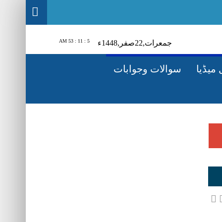
5 : 11 : 54 AM
جمعرات‬‮,
22
صفر‬,
1448ء
میڈیا
سوالات وجوابات