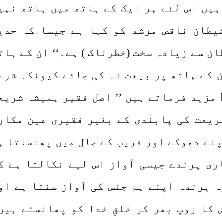
یں اس لئے ہر ایک کے ہاتھ میں ہاتھ نہی
یطان ناقص مرشد کو کہا ہے جیسا کہ حدی
ن سے زیادہ سخت (خطرناک ) ہے۔‘‘ ان کے ہات
ن کے ہاتھ پر بیعت نہ کی جائے کیونکہ شرع
مزید فرماتے ہیں ’’ اصل فقیر ہمیشہ شریعت
ریعت کی پابندی کے بغیر فقیری عین مکار
پنے دھوکے اور فریب کے جال میں پھنساتا ہ
ری پرندے جیسی آواز اس لیے نکالتا ہے ک
 پرندہ اپنے ہم جنس کی آواز سنتا ہے او
کا روپ بھر کر خلقِ خدا کو پھانستے ہیں