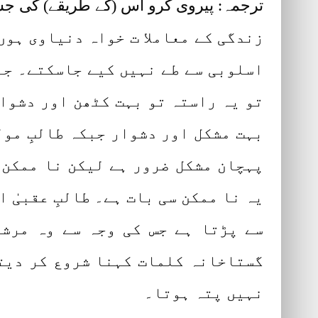
ترجمہ: پیروی کرو اس (کے طریقے) کی ج
زندگی کے معاملا ت خواہ دنیاوی ہوں
اسلوبی سے طے نہیں کیے جاسکتے۔ جہاں
تو یہ راستہ تو بہت کٹھن اور دشوا
بہت مشکل اور دشوار جبکہ طالبِ مول
پہچان مشکل ضرور ہے لیکن نا ممکن ن
یہ نا ممکن سی بات ہے۔ طالبِ عقبیٰ 
سے پڑتا ہے جس کی وجہ سے وہ مرشد
گستاخانہ کلمات کہنا شروع کر دیتے
نہیں پتہ ہوتا۔