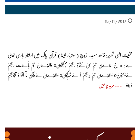
15/11/2017
خشیتِ الٰہی تحریر: فائزہ سعید۔ زیوچ (سوئٹرزر لینڈ) قرآنِ پاک میں ارشادِ باری تعالیٰ
ہے: * اِنَّ الَّذِےْنَ ھُمْ مِّنْ خَشْےَۃِ رَبِھّمْ مُّشْفِقُوْنَo وَالَّذِےْنَ ھُمْ بِاٰےٰتِ رَبِّھِمْ
ےُؤْمِنُوْنَo وَالَّذِےْنَ ھُمْ بِرَبِّھِمْ لَا ےُشْرِکُوْنَo وَالَّذِےْنَ ےُؤْتُوْنَ مَآ اٰتَوْا وَّ قُلُوْبُھُمْ
وَجِلَۃٌ
مزید پڑھیں