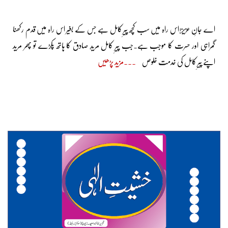
اے جانِ عزیز!اس راہ میں سب کچھ پیرِ کامل ہے جس کے بغیر اس راہ میں قدم رکھنا
گمراہی اور حسرت کا موجب ہے۔جب پیرِ کامل مریدِ صادق کا ہاتھ پکڑے تو پھر مرید
اپنے پیرِ کامل کی خدمت خلوص
مزید پڑھیں