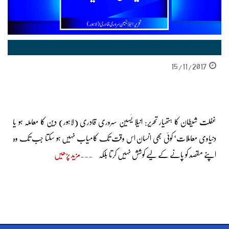
15/11/2017
غفلت شیطان کا ہتھیار تحریر: انیلا یٰسین سروری قادری (لاہور) دین کا معاملہ ہو یا
دنیاوی معاملات‘ کوئی بھی انسان اس وقت تک کامیاب نہیں ہو سکتا جب تک وہ
اپنے مقصد کو پانے کے لیے کوشش نہیں کرتا بلکہ
مزید پڑھیں