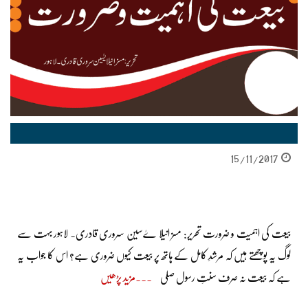
15/11/2017
بیعت کی اہمیت و ضرورت تحریر: مسز انیلا ےٰسین سروری قادری۔ لاہور بہت سے
لوگ یہ پوچھتے ہیں کہ مرشدِ کامل کے ہاتھ پر بیعت کیوں ضروری ہے؟ اس کا جواب یہ
ہے کہ بیعت نہ صرف سنتِ رسول صلی
مزید پڑھیں