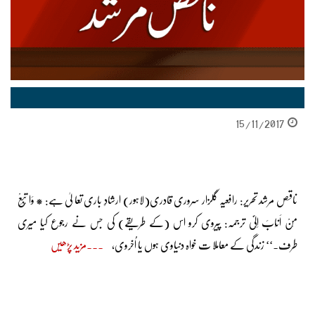
15/11/2017
ناقص مرشد تحریر: رافعیہ گلزار سروری قادری(لاہور) ارشادِ باری تعا لیٰ ہے: * وَا تَّبِعْ
مَنْ اَنَابَ اِلَیَّ ترجمہ: پیروی کرو اس (کے طریقے) کی جس نے رجوع کیا میری
طرف۔‘‘ زندگی کے معاملا ت خواہ دنیاوی ہوں یا اُخروی،
مزید پڑھیں