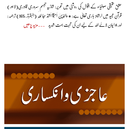
عشقِ حقیقی صوفیاء کے اقوال کی روشنی میں تحریر: شازیہ تبسم سروری قادری(لاہور)
قرآنِ مجید میں ارشادِ باری تعالیٰ ہے: * وَالَّذِِینَ اٰمَنُوْٓا اَشَدُّ حُبًّا لِّلّٰہِ (البقرۃ۔165) ترجمہ:
اور جو ایمان لائے اللہ کے لیے ان کی محبت بہت شدید
مزید پڑھیں