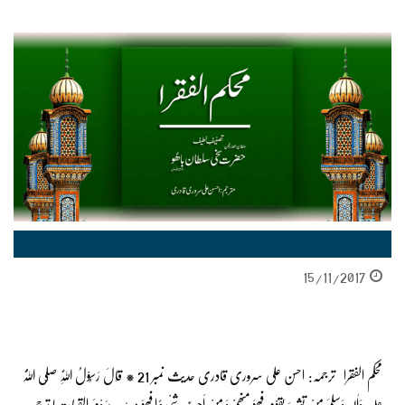
15/11/2017
محکم الفقرا ترجمہ: احسن علی سروری قادری حدیث نمبر 21 * قَالَ رَسُوْلُ اللّٰہِ صَلَّی اللّٰہُ