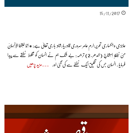
15/11/2017
عاجزی و انکساری تحریر:ارم عامر سروری قادریارشادِ باری تعالیٰ ہے: * اِنَّا خَلَقْنَا الْاِنْسَانْ
مِنْ نُّطْفَۃٍ اِمْشَاجٍ (الدھر۔2) ترجمہ: بے شک ہم نے انسان کو مخلوط نطقے سے پیدا
فرمایا۔ انسان جس کی تخلیق ایک نطفے سے کی گئی اور
مزید پڑھیں