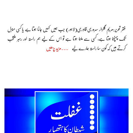
فقر تحریر:مریم گلزار سروری قادری(لاہور) جب ہمیں کہیں جانا ہوتا ہے یا کسی منزل
تک پہنچنا ہوتا ہے، کسی سے ملنا ہوتا ہے تو اس کے لیے ہم راستہ اور رہبر منتخب
کرتے ہیں کہ کون سا راستہ ہمارے لیے
مزید پڑھیں