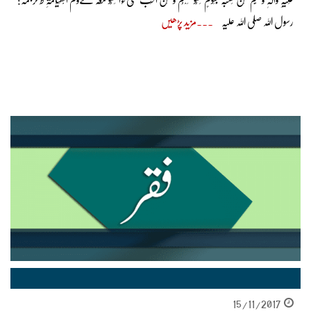
عَلَیْہِ وَاٰلِہٖ وَسَلَّمَ مَنْ تَشَبَّہَ بِقَوْمٍ فَھُوَ مِنْھُمْ وَ مَنْ اَحَبَّ شَیْءًا فَھُوَ مَعَہٗ ےَوْمَ الْقِیَامَۃِ ط ترجمہ:
رسول اللہ صلی اللہ علیہ
مزید پڑھیں
15/11/2017