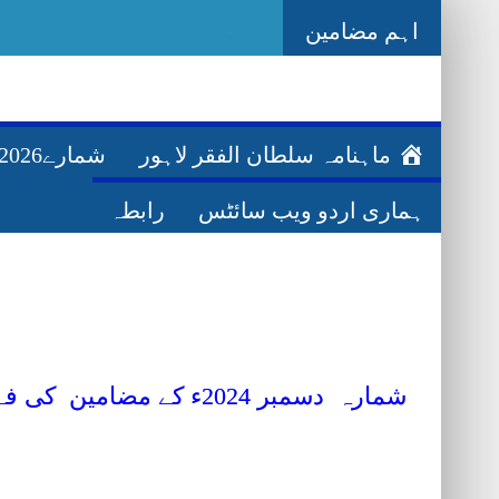
اہم مضامین
Ghazwa Badar غزوہ بدر
ماہنامہ سلطان الفقر لاہور
شمارے2026ء
ہماری اردو ویب سائٹس
رابطہ
شمارہ دسمبر
2024ء کے مضامین کی فہرست درج ذیل ہے ان میں کسی بھی مضمون کے مطالعہ کے لیے اس پر کلک کریں۔