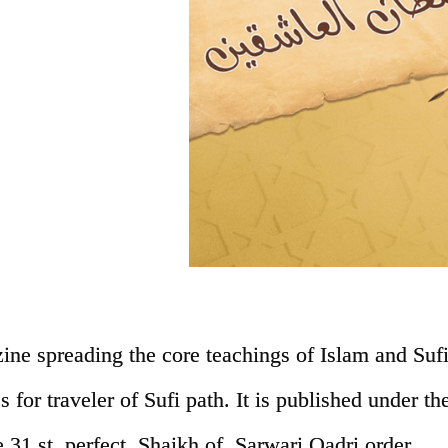
e spreading the core teachings of Islam and Sufis
es for traveler of Sufi path. It is published under 
1 st perfect Shaikh of Sarwari Qadri order.