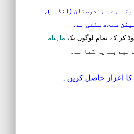
وتا ہے۔ ہندوستان (انڈیا)،
یکن سمجھ سکتی ہے۔
لوڈ کر کے تمام لوگوں تک
ماہنامہ
ے لیے بنایا گیا ہے۔
کا اعزاز حاصل کریں۔