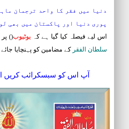
دنیا میں فقر کا واحد ترجمان ماہن
پوری دنیا اور پاکستان میں بھی لوگ
اس لیے فیصلہ کیا گیا ہے کہ
یوٹیوب
(
)
پر ا
سلطان الفقر
کے مضامین کو پہنچایا جائے۔
آپ اس کو سبسکرائب کریں او