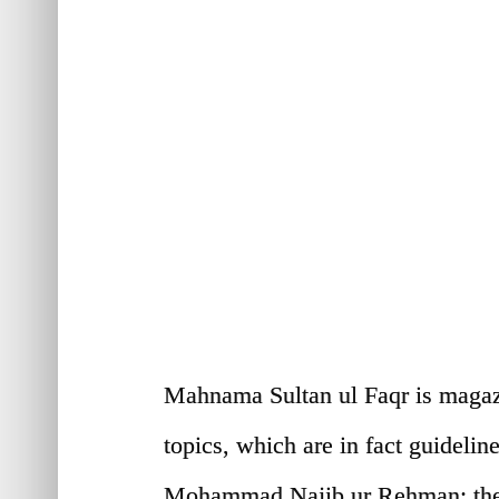
Mahnama Sultan ul Faqr is magazin
topics, which are in fact guidelin
Mohammad Najib ur Rehman; the 3