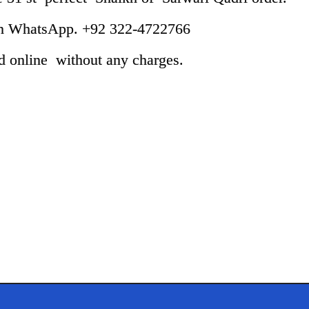
 on WhatsApp. +92 322-4722766
 online without any charges.
آن
لائن پڑھیے
ڈاؤن لوڈ کیجیے
 برائے زیرِ تعمیر مسجدِ زہراؓ