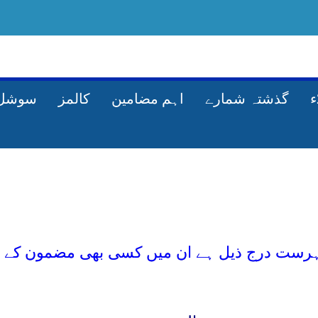
گذشتہ شمارے
اہم مضامین
کالمز
سوشل 
شمارہ دسمبر۔ 2024ء