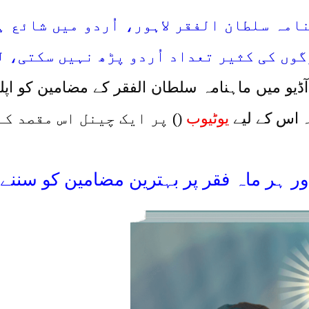
امہ سلطان الفقر لاہور، اُردو میں شائع ہ
وں کی کثیر تعداد اُردو پڑھ نہیں سکتی، ل
ٓڈیو میں ماہنامہ سلطان الفقر کے مضامین کو اپ
 اس کے لیے
یوٹیوب
(
) پر ایک چینل اس مقصد ک
ر ہر ماہ فقر پر بہترین مضامین کو سننے 