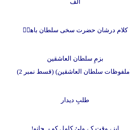
الف
کلام درشان حضرت سخی سلطان باھوؒ
بزمِ سلطان العاشقین
لفوظات سلطان العاشقین) (قسط نمبر 2)
طلبِ دیدار
اپنے وقت کے ولیٔ کامل کو پہچانو!