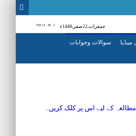
2 : 49 : 14 PM
جمعرات‬‮,
22
صفر‬,
1448ء
میڈیا
سوالات وجوابات