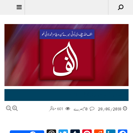
الف-صحبتِ مرشدکامل-Alif
28/06/2018
0 تبصرے
601
مناظر