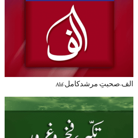
الف-صحبتِ مرشدکامل-Alif