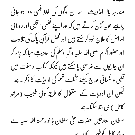
مندرجہ بالا احادیث سے ان لوگوں کی غلط فہمی دور ہو جانی
چاہیے جو یہ گمان کرتے ہیں کہ وہ اپنے نفسی ‘ قلبی اور روحانی
امراض کا علاج خود کرسکتے ہیں اور محض قرآنِ پاک کی تلاوت
اور حضور اکرم صلی اللہ علیہ وآلہٖ وسلم کی احادیثِ مبارکہ پڑھ کر
ان بیماریوں سے خلاصی پا سکتے ہیں کیونکہ کتاب و سنت میں
قلبی و نفسانی علاج کیلئے مختلف قسم کی ادویات کا ذکر ہے۔
لیکن ان ادویات کے استعمال کا طریقہ کوئی طبیب (مرشدِ
کامل) ہی بتلا سکتا ہے۔
سلطان العارفین حضرت سخی سلطان باھُو رحمتہ اللہ علیہ نے
مرشدِ کامل کو طبیب کہا ہے۔