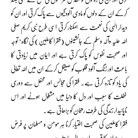
کرکے ان کے دلوں کو مادی آلودگیوں سے پاک کرتی اور ان کو
دیدارِ الٰہی کی نعمت سے ہمکنار کرتی اسی طرح نبی کریم صلی
اللہ علیہ وآلہٖ وسلم کے جانشینوں (فقرا کاملین) کی نگاہ‘ توجہ
اور صحبت نفوس کو پاک کرتی ہے اور ایمان میں زیادتی کا
باعث اور زنگ آلود قلوب کو صیقل کرکے ان میں اللہ تعالیٰ
کی یاد کو تازہ کرتی ہے۔ فقرا کی مجالس اور محفل سے دوری
غفلت کا سبب اور دل کا دنیا میں مشغول ہونے اور اس
ناپائیدار زندگی کی طرف رجحان کو بڑھاتی ہے۔
فقرا کاملین کی صحبت اختیار کرنا ہر مومن و مسلمان پر فرض