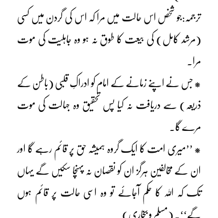
ترجمہ:جو شخص اس حالت میں مرا کہ اس کی گردن میں کسی
(مرشد کامل) کی بیعت کا طوق نہ ہو وہ جاہلیت کی موت
مرا۔
* جس نے اپنے زمانے کے امام کو ادراکِ قلبی (باطن کے
ذریعہ) سے دریافت نہ کیا پس تحقیق وہ جہالت کی موت
مرے گا۔
* ’’میری امت کا ایک گروہ ہمیشہ حق پر قائم رہے گا اور
ان کے مخالفین ہرگز ان کو نقصان نہ پہنچا سکیں گے یہاں
تک کہ اللہ کا حکم آجائے تو وہ اسی حالت پر قائم ہوں
گے‘‘۔ (مسلم و بخاری)