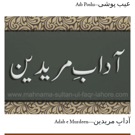
عیب پوشی–Aib Poshi
آدابِ مریدین—Adab e Murdeen