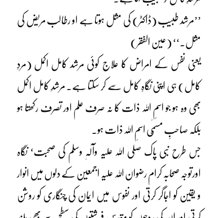
’’مرشد طبیب (ڈاکٹر) کی مثل ہوتا ہے او رطالب مریض کی
مثل۔‘‘ (عین الفقر)
یعنی نفس کے امراض کا علاج کوئی مرشد کامل اکمل (مردِ
کامل) ہی اپنی نگاہِ کامل سے کر سکتا ہے۔ مرشدِ کامل اکمل
بھی وہ ہو جو اسمِ اللہ ذات کا نہ صرف علم اور تصرف رکھتا ہو
بلکہ صاحبِ مسمّٰی اسمِ اللہ ذات ہو۔
جس طرح نبی پاک صلی اللہ علیہ وآلہٖ وسلم کی صحبت‘ نگاہ
اورتوجہ صحابہ کرام رضوان اللہ علیہ اجمعین کے دلوں میں انوار
و یقین کو اجاگر کرتی اور نفوس میں ایمان کی چنگاری کو روشن
کرتی اور ان کی روحوں کو مقدس فرشتوں کی سطح سے بھی بلند