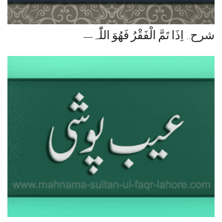
شرح.. اِذَا تَمَّ الْفَقْرُ فَھُوَ اللّٰہ—