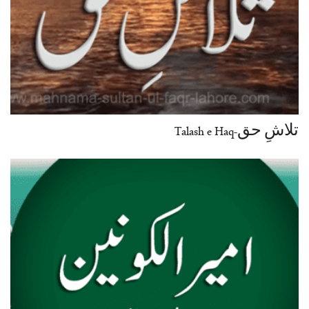
تلاشِ حق-Talash e Haq