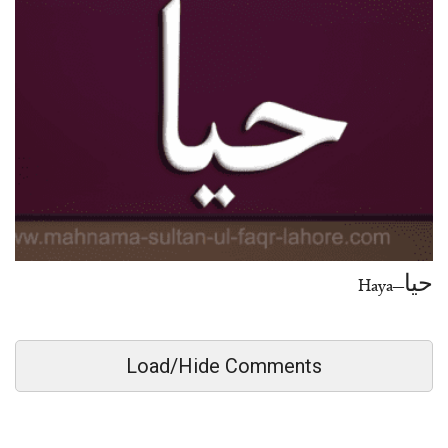
حیا–Haya
Load/Hide Comments