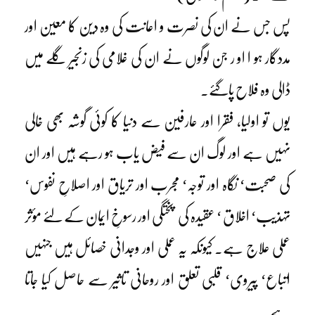
پس جس نے ان کی نصرت و اعانت کی وہ دین کا معین اور
مددگار ہو ا او ر جن لوگوں نے ان کی غلامی کی زنجیر گلے میں
ڈالی وہ فلاح پاگئے۔
یوں تو اولیا، فقرا اور عارفین سے دنیا کا کوئی گوشہ بھی خالی
نہیں ہے اور لوگ ان سے فیض یاب ہو رہے ہیں اور ان
کی صحبت‘ نگاہ اور توجہ‘ مجرب اور تریاق اور اصلاحِ نفوس‘
تہذیب‘ اخلاق ‘ عقیدہ کی پختگی اور رسوخِ ایمان کے لئے مؤثر
عملی علاج ہے۔ کیونکہ یہ عملی اور وجدانی خصائل ہیں جنہیں
اتباع‘ پیروی‘ قلبی تعلق اور روحانی تاثیر سے حاصل کیا جاتا
ہے۔