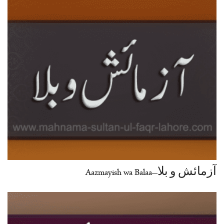
آزمائش و بلا–Aazmayish wa Balaa