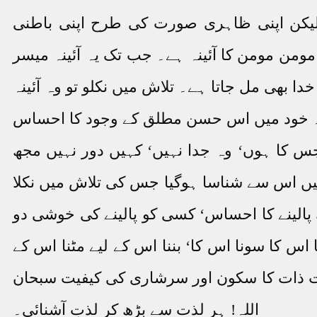
یکن اپنی ظاہری صورت کی طرح اپنی باطنی
من مومن کا آئینہ ہے۔ جب تک یہ آئینہ میسر
دا بھی مل جاتا ہے۔ تلاش میں نکلو تو وہ آئینہ
 ہے۔ خود میں اس حسن مطلق کے وجود کا احساس
س کا ہوں‘ وہ جدا نہیں‘ کہیں دور نہیں مجھ
میں اس سے شناسا ہوگیا جس کی تلاش میں نکلا
 پالینے کا احساس‘ کسی کو پالینے کی خوشی دو
اس کا سونا اس کا‘ بننا اس کے لیے مٹنا اس کے
رفت ذات کا سکون اور سرشاری کی کیفیت سبحان
اللہ! ہر لذت سے بڑھ کر لذتِ آشنائی۔