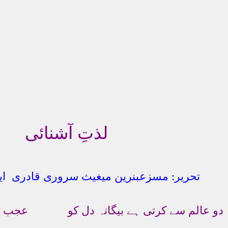
لذتِ آشنائی
تحریر: مسزعبنرین میغیث سروری قادری ایم
دو عالم سے کرتی ہے بیگانہ دل کو عجب چیز