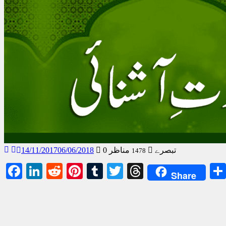
0 تبصرے
مناظر
06/06/2018
14/11/2017
1478
Facebook
LinkedIn
Reddit
Pinterest
Tumblr
Twitter
Threads
Share