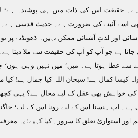
ہے۔ حقیقت اس کی ذات میں ہی پوشیدہ ہے‘ ل
ھی اسے آئینے کی ضرورت ہے۔ حدیث قدسی ہے۔ مو
سائی اور لذتِ آشنائی ممکن نہیں۔ ڈھونڈنے پر تو خ
ی جاتا ہے جو آپ کو آپ کی حقیقت سے ملا دیتا
ے سے عطا ہوتا ہے۔ میں‘ میں نہیں وہی ہوں‘ ج
ہ کیسا کمال ہے! سبحان اللہ کیا جمال ہے! کیا 
انے کی خواہش بھی عقل کے لیے محال ہے؟ یہی کچھ
ہے۔ اب ہنسنا اس کے لیے رونا اس کے لیے‘ جاگنا 
لم اور استوارئ تعلق کا سرور۔ کیا کہیے! یہ مع