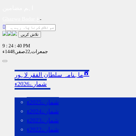
اہم مضامین
Ghazwa Badar غزوہ بدر
9 : 24 : 41 PM
جمعرات‬‮,
22
صفر‬,
1448ء
Toggle
navigation
ماہنامہ سلطان الفقر لاہور
شمارے2026ء
گذشتہ شمارے
شمارے2025ء
شمارے2024ء
شمارے2023ء
شمارے2022ء