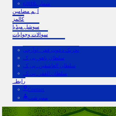
شمارے2018ء
اہم مضامین
کالمز
سوشل میڈیا
سوالات وجوابات
ہماری اردو ویب سائٹس
تحریک دعوتِ فقر۔اوآرجی
سلطان باھو۔پی کے
سلطان العاشقین۔پی کے
سلطان الفقر۔پی کے
رابطہ
Contact
ممبرشپ