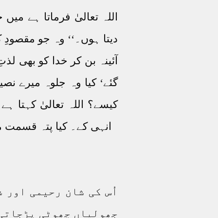
اللہ تعالیٰ فرماتا ہے می
دیتا ہوں۔‘‘ وہ جو مقصودِ
آئینہ بن کر خدا کو بھی لذ
گئے‘ کیا وہ جلوہ میرے نصی
کیسے؟ اللہ تعالیٰ کہتا ہ
انہی کے۔ کیا پتہ قسمت م
اُس کی شان رحیمی اور 
جھولیاں چھوٹی پڑجاتی 