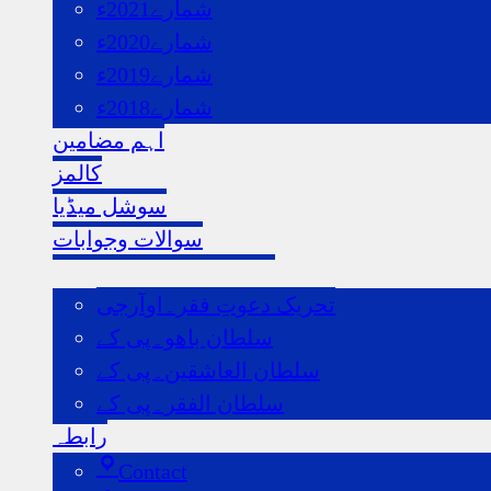
شمارے2021ء
شمارے2020ء
شمارے2019ء
شمارے2018ء
اہم مضامین
کالمز
سوشل میڈیا
سوالات وجوابات
ہماری اردو ویب سائٹس
تحریک دعوتِ فقر۔اوآرجی
سلطان باھو۔پی کے
سلطان العاشقین۔پی کے
سلطان الفقر۔پی کے
رابطہ
Contact