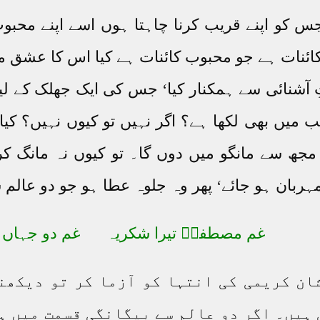
ں جس کو اپنے قریب کرنا چاہتا ہوں اسے اپنے محب
 کائنات ہے جو محبوب کائنات ہے کیا اس کا عش
تِ آشنائی سے ہمکنار کیا‘ جس کی ایک جھلک کے لی
ب میں بھی لکھا ہے؟ اگر نہیں تو کیوں نہیں؟ کیا 
ے مجھ سے مانگو میں دوں گا۔ تو کیوں نہ مانگ 
ہربان ہو جائے‘ پھر وہ جلوہ عطا ہو جو دو عالم 
غم مصطفیؐ تیرا شکریہ غم دو جہاں سے
شان کریمی کی انتہا کو آزما کر تو دیکھن
ہیں۔ اگر دو عالم سے بیگانگی قسمت میں ہو