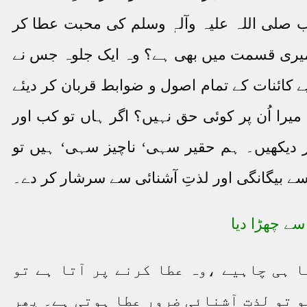
وب صلی اللہ علیہ وآلہٖ وسلم کی محبت عطا کر
ق میری قسمت میں بھی ہے؟ وہ ایک جلوہ جس نے
ے کائنات کے تمام اصول و ضوابط قربان کر دیئے
میرا اُن پر کوئی حق نہیں؟ اگر ہاں تو کب اور
کر دیکھیں۔ ہم حقیر سہی‘ ناچیز سہی‘ ہیں تو
سے بیگانگی اور لذتِ آشنائی سے سرشار کر دے۔
 چھڑا دیا
ا ہی چاہیے ،وہ عطا کرنے پر آتا ہے تو
 تو لذتِ آشنائی ضرور عطا ہوتی ہے۔ پھر