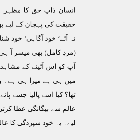
انسان ذاتِ حق کا مظہر 
حقیقت کی پہچان کے لیے ب
نہ آئے‘ خود آگاہی‘ خود شنا
(مردِ کامل) بھی میسر آ ہ
آپ کو اس آئینے کے مشاہد
میں ہی ہے میرا ہی ہے۔ وا
تھا؟ کیا اسے پالیا جسے پ
عالم سے بیگانگی عطا کرتی 
لیے۔ یہ خود سپردگی کا عا