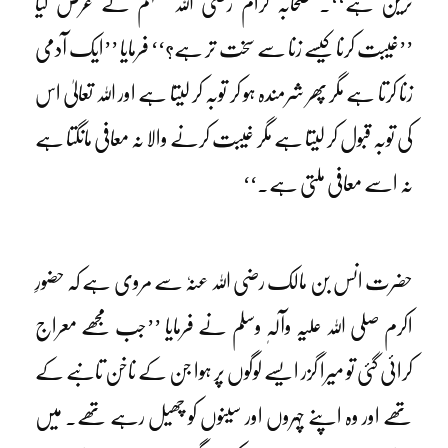
ترین ہے‘‘۔ صحابہ کرام رضی اللہ عنہم نے عرض کیا
’’غیبت کرنا کیسے زنا سے سخت تر ہے؟‘‘ فرمایا ’’ایک آدمی
زنا کرتا ہے مگر پھر شرمندہ ہو کر توبہ کر لیتا ہے اور اللہ تعالیٰ اس
کی توبہ قبول کر لیتا ہے مگر غیبت کرنے والا نہ معافی مانگتا ہے
نہ اسے معافی ملتی ہے۔‘‘
حضرت انس بن مالک رضی اللہ عنہٗ سے مروی ہے کہ حضورِ
اکرم صلی اللہ علیہ وآلہٖ وسلم نے فرمایا ’’جب مجھے معراج
کرائی گئی تو میرا گزر ایسے لوگوں پر ہوا جن کے ناخن تانبے کے
تھے اور وہ اپنے چہروں اور سینوں کو چھیل رہے تھے۔ میں