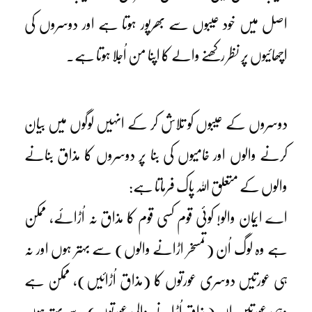
اصل میں خود عیبوں سے بھرپور ہوتا ہے اور دوسروں کی
اچھائیوں پر نظر رکھنے والے کا اپنا من اُجلا ہوتا ہے۔
دوسروں کے عیبوں کو تلاش کر کے انہیں لوگوں میں بیان
کرنے والوں اور خامیوں کی بنا پر دوسروں کا مذاق بنانے
والوں کے متعلق اللہ پاک فرماتا ہے:
اے ایمان والو! کوئی قوم کسی قوم کا مذاق نہ اُڑائے، ممکن
ہے وہ لوگ اُن (تمسخر اڑانے والوں) سے بہتر ہوں اور نہ
ہی عورتیں دوسری عورتوں کا (مذاق اُڑائیں)، ممکن ہے
وہی عورتیں ان (مذاق اُڑانے والی عورتوں) سے بہتر ہوں