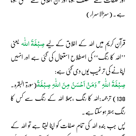
اور صفات سے متصف ہونا اور ان اخلاق سے متخلق ہونا
ہے۔ (سرّالاسرار)
صِبْغَۃَ اللّٰہ
قرآنِ کریم میں اللہ کے اخلاق کے لیے
یعنی
’’اللہ کا رنگ‘‘ کی اصطلاح استعمال کی گئی ہے اور انہیں
اپنانے کی ترغیب یوں دی گئی ہے:
ج
صِبْغَۃَ اللّٰہِ
وَمَنْ اَحْسَنُ مِنَ اللّٰہِ صِبْغَۃً
(سورۃ البقرہ۔
138) ترجمہ:اللہ کا رنگ ،بھلا اللہ کے رنگ سے کس کا
رنگ بہتر ہو سکتا ہے۔
پس جب بندہ اللہ کی تمام صفات کو اپنا لیتا ہے تو اللہ کے