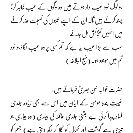
جو لوگ خود عیب دار ہوتے ہیں وہ لوگوں کے عیب ظاہر کرنا
پسند کرتے ہیں تاکہ ان کے اپنے عیبوں کی نسبت عذر کرنے
میں انہیں گنجائش مل جائے۔
سب سے بڑا عیب یہ ہے کہ تم کسی پر وہ عیب لگاؤ جو خود
تم میں موجود ہو۔ (نہج البلاغہ)
حضرت خواجہ حسن بصریؓ فرماتے ہیں:
غیبت بندۂ مومن کے ایمان میں اس سے بھی زیادہ جلدی
فساد پیدا کرتی ہے جتنی جلدی عاقلا کی بیماری (وہ بیماری جو
تیزی سے گوشت اور کھال کو گلا کر رکھ دیتی ہے) جسم کو