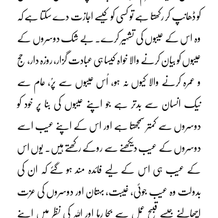
کو ڈھانپ کر رکھتا ہے تو کسی کو کیسے اجازت دے سکتا ہے کہ
وہ اس کے عیبوں کی تشہیر کرے۔ بے شک دوسروں کے
عیبوں کو بیان کرنے والا خواہ کیسا ہی عبادت گزار، روزہ دار، حج
و عمرہ کرنے والا کیوں نہ ہو، اُس عیبوں سے پرُ، عام سے
نیک انسان سے بدتر ہے جو اپنے عیبوں کی بنا پر خود کو
دوسروں سے کمتر سمجھتا ہے اور اس کے اپنے عیب اسے
دوسروں کے عیب دیکھنے سے روکے رکھتے ہیں۔ یوں اس
کے عیب ہی اس کے لیے فائدہ مند ہو گئے کہ ان کی
بدولت وہ عیب جوئی، غیبت، بہتان اور دوسروں کی عزت
اچھالنے جیسے قبیح عمل سے بچا رہا اور اللہ کی نظر میں اپنے