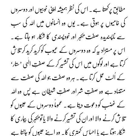
مطابق پرکھتا ہے۔ اس کی نظر ہمیشہ اپنی خوبیوں اور دوسروں
کی خامیوں پر ہوتی ہے۔ یوں وہ انسانوں میں اللہ کی سب
سے ناپسندیدہ صفت تکبر اور خودپسندی کا شکار ہو جاتا ہے۔
اس پر مستزاد یہ کہ وہ دوسروں کے عیوب کو کرید کرید کر تلاش
کرتا ہے اور لوگوں میں اس کی تشہیر کر کے صفتِ الٰہی ’ستار‘
کے اُلٹ عمل کرتا ہے۔ ہر وہ صفت جو اللہ کی صفت سے
متضاد ہے وہ صفتِ شر اور صفتِ شیطان ہے پس وہ اللہ
کے غضب کو دعوت دیتا ہے۔ عموماً دوسروں کے عیبوں کو
تلاش کرنے والا اور ان کی تشہیر کرنے والا یا تو تکبر کی بیماری کا
شکار ہوتا ہے یا احساسِ کمتری کا۔ وہ اپنے عیبوں کو جانتا ہے