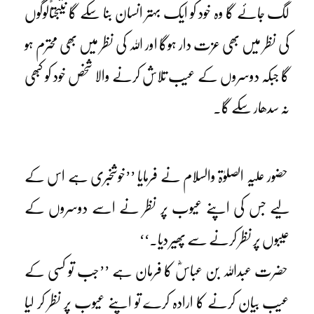
لگ جائے گا وہ خود کو ایک بہتر انسان بنا سکے گا نتیجتاًلوگوں
کی نظر میں بھی عزت دار ہوگا اور اللہ کی نظر میں بھی محترم ہو
گا جبکہ دوسروں کے عیب تلاش کرنے والا شخص خود کو کبھی
نہ سدھار سکے گا۔
حضور علیہ الصلوٰۃ والسلام نے فرمایا ’’خوشخبری ہے اس کے
لیے جس کی اپنے عیوب پر نظر نے اسے دوسروں کے
عیبوں پر نظر کرنے سے پھیر دیا۔‘‘
حضرت عبداللہ بن عباسؓ کا فرمان ہے ’’جب تو کسی کے
عیب بیان کرنے کا ارادہ کرے تو اپنے عیوب پر نظر کر لیا