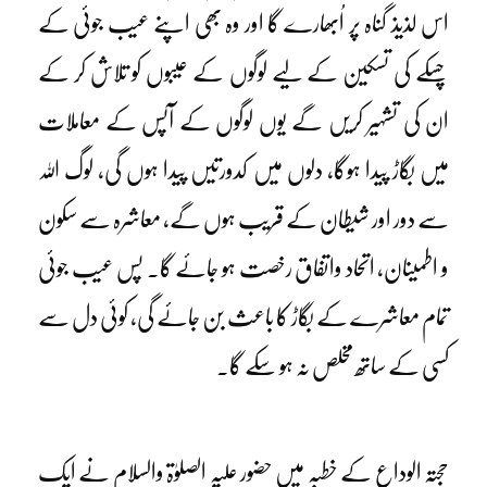
اس لذیذ گناہ پر اُبھارے گا اور وہ بھی اپنے عیب جوئی کے
چسکے کی تسکین کے لیے لوگوں کے عیبوں کو تلاش کر کے
ان کی تشہیر کریں گے یوں لوگوں کے آپس کے معاملات
میں بگاڑ پیدا ہوگا، دلوں میں کدورتیں پیدا ہوں گی، لوگ اللہ
سے دور اور شیطان کے قریب ہوں گے، معاشرہ سے سکون
و اطمینان، اتحاد واتفاق رخصت ہو جائے گا۔ پس عیب جوئی
تمام معاشرے کے بگاڑ کا باعث بن جائے گی، کوئی دل سے
کسی کے ساتھ مخلص نہ ہو سکے گا۔
حجتہ الوداع کے خطبہ میں حضور علیہ الصلوٰۃ والسلام نے ایک