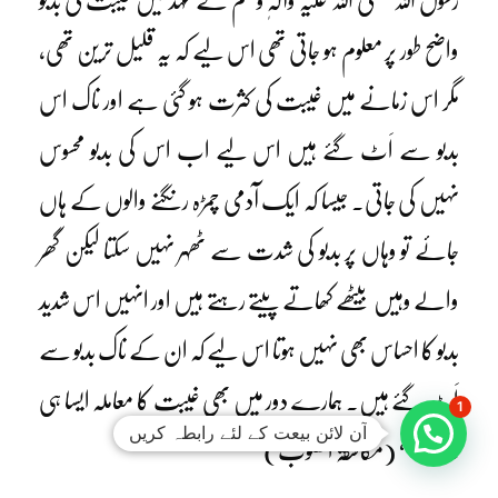
رسول اللہ صلی اللہ علیہ وآلہٖ وسلم کے عہد میں غیبت کی بدبو
واضح طور پر معلوم ہو جاتی تھی اس لیے کہ یہ قلیل ترین تھی،
مگر اس زمانے میں غیبت کی کثرت ہو گئی ہے اور ناک اس
بدبو سے اَٹ گئے ہیں اس لیے اب اس کی بدبو محسوس
نہیں کی جاتی۔ جیسا کہ ایک آدمی چمڑہ رنگنے والوں کے ہاں
جائے تو وہاں پر بدبو کی شدت سے ٹھہر نہیں سکتا لیکن گھر
والے وہیں بیٹھے کھاتے پیتے رہتے ہیں اور انہیں اس شدید
بدبو کا احساس بھی نہیں ہوتا اس لیے کہ ان کے ناک بدبو سے
اَٹ گئے ہیں۔ ہمارے دور میں بھی غیبت کا معاملہ ایسا ہی
1
آن لائن بیعت کے لئے رابطہ کریں
ہے۔‘‘ (مکاشفۃ القلوب)