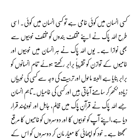
کسی انسان میں کوئی خامی ہے تو کسی انسان میں کوئی۔ اسی
طرح اللہ پاک نے اپنے مختلف بندوں کو مختلف خوبیوں سے
بھی نوازا ہے۔ یوں اللہ پاک نے ہر انسان میں خوبیوں اور
خامیوں کے توازن کو تقریباً برابر رکھتے ہوئے تمام انسانوں کو
برابر بنایا ہے البتہ ماحول اور تربیت کی وجہ سے کسی کی خوبیاں
زیادہ نکھر کر سامنے آجاتی ہیں اور کسی کی خامیاں۔ تاہم انسان
جسے اللہ پاک نے قرآنِ پاک میں ظالم، جاہل اور خودپسند قرار
دیا ہے،اپنے آپ کو خوبیوں کا اور دوسروں کو خامیوں کا مرقع
سمجھتا ہے۔ خود کو اچھائی کا معیار مان کر دوسروں کو اس کے