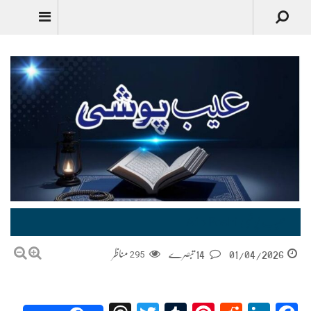
Urdu
عیب پوشی Aib Poshi
01/04/2026
14 تبصرے
295
مناظر