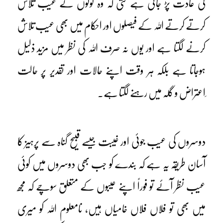
کی عادت پڑ جاتی ہے حتیٰ کہ وہ لوگوں کے عیب تلاش
کرتے کرتے اللہ کے فیصلوں اور احکام میں بھی عیب تلاش
کرنے لگتا ہے اور یوں نہ صرف اللہ کی نظر میں مزید ذلیل
ہوجاتا ہے بلکہ ہر وقت اپنے حالات اور تقدیر پر حالت
ِاعتراض و گلہ میں رہنے لگتا ہے۔
دوسروں کی عیب جوئی اور غیبت جیسے قبیح گناہ سے پرہیز کا
آسان طریقہ یہ ہے کہ بندے کو جب بھی دوسروں میں کوئی
عیب نظر آئے تو فوراً اپنے عیبوں کے متعلق سوچے کہ مجھ
میں بھی تو فلاں فلاں خامیاں ہیں، نامعلوم اللہ کو میری