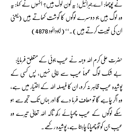
نے پوچھا: اے جبرائیل! یہ کون لوگ ہیں؟ انہوں نے کہا: یہ
وہ لوگ ہیں جو دوسرے لوگوں کا گوشت کھاتے ہیں (یعنی
ان کی غیبت کرتے ہیں)۔‘‘ (ابودائود 4878)
حضرت علی کرم اللہ وجہہ نے عیب جوئی کے متعلق فرمایا:
بے شک لوگ عموماً عیب سے خالی نہیں، پس کسی کے
پوشیدہ عیب ظاہر نہ کرو، ان کا فیصلہ اللہ کے اختیار میں ہے،
وہ اگر چاہے گا تو معاف فرما دے گا اور جہاں تک تجھ سے ہو
سکے لوگوں کے عیب چھپائے رکھ تاکہ اللہ تعالیٰ تیرے وہ
عیب جن کو توُ چھپانا چاہتا ہے، پوشیدہ رکھے۔