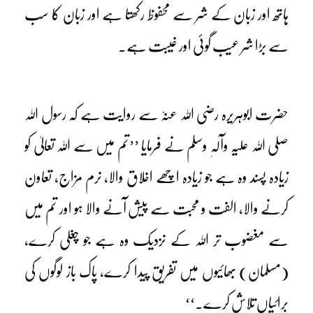
ہاتھ اور زبان کے شر سے محفوظ رکھتا ہے اور زبان کا سب
سے بڑا شر عیب گوئی اور غیبت ہے۔
حضرت ابوہریرہ رضی اللہ عنہٗ سے روایت ہے کہ رسول اللہ
صلی اللہ علیہ وآلہٖ وسلم نے فرمایا ’’تم میں سے اللہ تعالیٰ کو
زیادہ پسند وہ ہے جو زیادہ اچھے اخلاق والا، نرم مزاج، تعاون
کرنے والا، الفت و محبت سے پیش آنے والا ہو اور تم میں
سے مغضوب تر اللہ کے نزدیک وہ ہے جو چغلی کرے،
(مسلمان) بھائیوں میں تفریق پیدا کرے، پاک باز لوگوں کی
برائیاں تلاش کرے۔‘‘