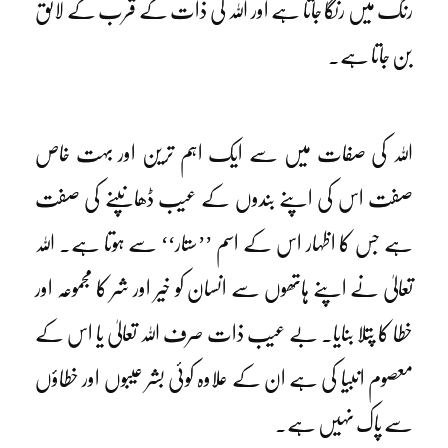
رنگ میں رنگا جاتا ہے اور اللہ کی ذات کے قرب کے لائق
بن جاتا ہے۔
اللہ کی صفات میں سے ایک اہم ترین اور بہت خاص
صفت اس کی اپنے بندوں کے عیب ڈھانپنے کی صفت
ہے جس کا اظہار اس کے اسم ’’ستار‘‘ سے ہوتا ہے۔ اللہ
تعالیٰ نے اپنے ہاتھوں سے انسان کو خیر اور شر کا مجموعہ اور
خطا کا پتلا بنایا۔ بے عیب ذات صرف اللہ تعالیٰ یا اس کے
معصوم انبیا کی ہے ان کے علاوہ کوئی بشر عیبوں اور خطاؤں
سے پاک نہیں ہے۔