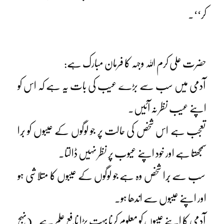
کر‘‘۔
حضرت علی کرم اللہ وجہہ کا فرمان مبارک ہے:
آدمی میں سب سے بڑے عیب کی بات یہ ہے کہ اس کو
اپنے عیب نظر نہ آئیں۔
تعجب ہے اس شخص کی حالت پر جو لوگوں کے عیبوں کو بُرا
سمجھتا ہے اور خود اپنے عیوب پر نظر نہیں ڈالتا۔
سب سے بُرا شخص وہ ہے جو لوگوں کے عیبوں کا متلاشی ہو
اور اپنے عیبوں سے اندھا ہو۔
آدمی کا اپنے عیبوں کو معلوم کرنا بہت بڑا نافع علم ہے۔ (نہج