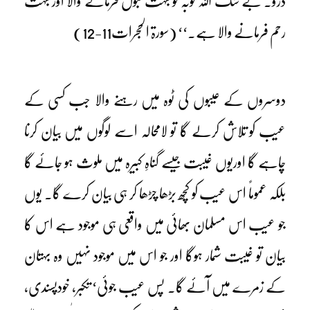
ڈرو۔ بے شک اللہ توبہ کو بہت قبول فرمانے والا اور بہت
رحم فرمانے والا ہے۔‘‘ (سورۃ الحجرات11-12)
دوسروں کے عیبوں کی ٹوہ میں رہنے والا جب کسی کے
عیب کو تلاش کرلے گا تو لامحالہ اسے لوگوں میں بیان کرنا
چاہے گا اوریوں غیبت جیسے گناہِ کبیرہ میں ملوث ہو جائے گا
بلکہ عموماً اس عیب کو کچھ بڑھا چڑھا کر ہی بیان کرے گا۔ یوں
جو عیب اس مسلمان بھائی میں واقعی ہی موجود ہے اس کا
بیان تو غیبت شمار ہوگا اور جو اس میں موجود نہیں وہ بہتان
کے زمرے میں آئے گا۔ پس عیب جوئی‘ تکبر، خودپسندی،