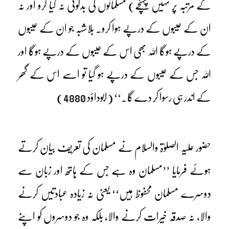
کے مرتبہ پر نہیں پہنچے) مسلمانوں کی بدگوئی نہ کیا کرو اور نہ
ان کے عیبوں کے درپے ہوا کرو۔ بلاشبہ جو ان کے عیبوں
کے درپے ہوگا اللہ بھی اس کے عیبوں کے درپے ہوگا اور
اللہ جس کے عیبوں کے درپے ہو گیا تو اسے اس کے گھر
کے اندر ہی رسوا کر دے گا۔‘‘ (ابوداؤد 4880)
حضور علیہ الصلوٰۃ والسلام نے مسلمان کی تعریف بیان کرتے
ہوئے فرمایا ’’مسلمان وہ ہے جس کے ہاتھ اور زبان سے
دوسرے مسلمان محفوظ ہیں‘‘ یعنی نہ زیادہ عبادتیں کرنے
والا، نہ صدقہ خیرات کرنے والا، بلکہ وہ جو دوسروں کو اپنے