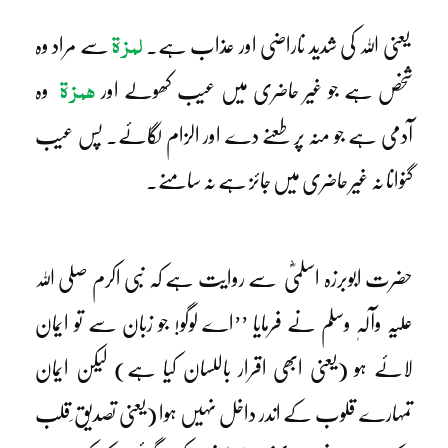
لمزۃ
یعنی اللہ کی شدید ناراضی اور عذاب ہے۔
سے مراد وہ
ھمزۃ
شخص ہے جو غیر حاضری میں عیب کھولے اور
وہ
آدمی ہے جو منہ پر طعنے دے اور الزام لگائے۔ پس عیب
گنوانا نہ غیر حاضری میں جائز ہے نہ سامنے۔
حضرت ابوبرزہ اسلمیؓ سے روایت ہے کہ نبی اکرم صلی اللہ
علیہ وآلہٖ وسلم نے فرمایا ’’اے لوگو! جو زبان سے تو ایمان
لائے ہو (یعنی ابھی اقرار باللسان کیا ہے) لیکن ایمان
تمہارے قلوب کے اندر داخل نہیں ہوا (یعنی تصدیق ِقلب