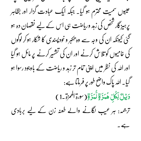
عیبوں سمیت محترم ہو گیا۔ جبکہ ایک عبادت گزار اور بظاہر
پرہیزگار شخص کی زہد و ریاضت ہی اس کے لیے نقصان دہ ہو
گئی کیونکہ ان کی وجہ سے وہ تکبر و خودپسندی کا شکار ہو کر لوگوں
کی خامیوں کو تلاش کرنے اور ان کی تشہیر کرنے پر مائل ہو گیا
اور اللہ کی نظر میں اپنی تمام تر زہد و ریاضت کے باوجود رسوا ہو
گیا۔ اللہ پاک واضح طور پر فرماتا ہے:
وَیْلٌ لِّکُلِّ ھُمَزَۃٍ لُّمَزَۃِ
(سورۃ الھمزۃ۔1)
ترجمہ: ہر عیب لگانے والے طعنہ زن کے لیے بربادی
ہے۔