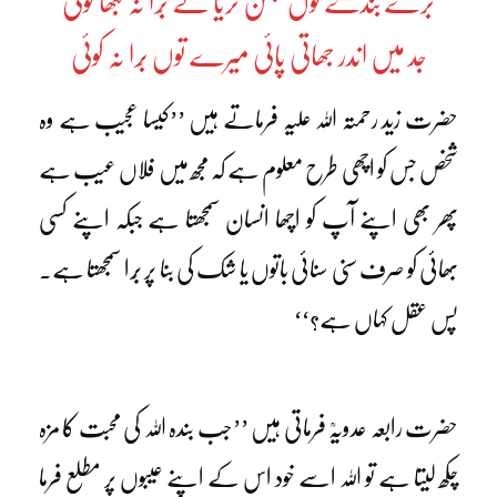
برُے بندے نوں لبھن ٹریا تے بُرا نہ لبھا کوئی
جد میں اندر جھاتی پائی میرے توں بُرا نہ کوئی
حضرت زید رحمتہ اللہ علیہ فرماتے ہیں ’’کیسا عجیب ہے وہ
شخص جس کو اچھی طرح معلوم ہے کہ مجھ میں فلاں عیب ہے
پھر بھی اپنے آپ کو اچھا انسان سمجھتا ہے جبکہ اپنے کسی
بھائی کو صرف سنی سنائی باتوں یا شک کی بنا پر بُرا سمجھتا ہے۔
پس عقل کہاں ہے؟‘‘
حضرت رابعہ عدویہؒ فرماتی ہیں ’’جب بندہ اللہ کی محبت کا مزہ
چکھ لیتا ہے تو اللہ اسے خود اس کے اپنے عیبوں پر مطلع فرما