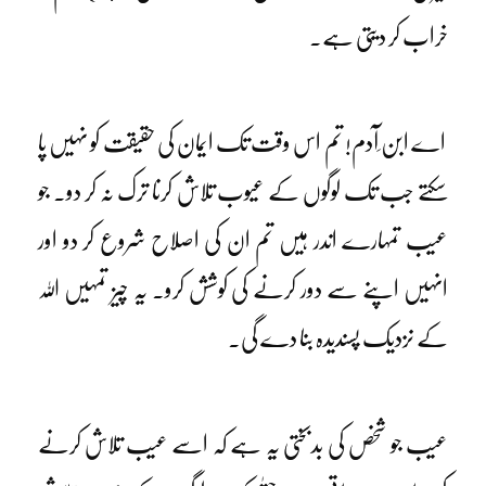
خراب کر دیتی ہے۔
اے ابن ِآدم! تم اس وقت تک ایمان کی حقیقت کو نہیں پا
سکتے جب تک لوگوں کے عیوب تلاش کرنا ترک نہ کر دو۔ جو
عیب تمہارے اندر ہیں تم ان کی اصلاح شروع کر دو اور
انہیں اپنے سے دور کرنے کی کوشش کرو۔ یہ چیز تمہیں اللہ
کے نزدیک پسندیدہ بنا دے گی۔
عیب جو شخص کی بدبختی یہ ہے کہ اسے عیب تلاش کرنے