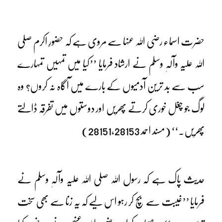
حضرت اسماء رضی اللہ عنہا سے مروی ہے کہ حضورِ اکرم صلی
اللہ علیہ وآلہٖ وسلم نے ارشاد فرمایا ’’کیا میں تمہیں تمہارے
سب سے بد ترین آدمیوں کے بارے میں آگاہ نہ کروں؟ وہ
لوگ جو چغل خوری کرتے پھریں اور دوستوں میں تفرقہ ڈالتے
پھریں۔‘‘ (مسند احمد 28151،28153)
حدیث پاک ہے کہ رسول اللہ صلی اللہ علیہ وآلہٖ وسلم نے
فرمایا ’’غیبت سے بچ کر رہو اس لیے کہ یہ زنا سے بھی سخت