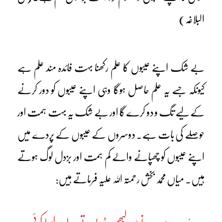
البلاغہ)
بے شک اپنے عیبوں کا علم رکھنا بہت فائدہ مند علم ہے
کیونکہ جسے یہ علم حاصل ہوگا وہی اپنے عیبوں کو دور کرنے
کے لیے تگ و دو کرے گا اور بے شک یہ بہت ہمت اور
حوصلے کی بات ہے۔ دوسروں کے عیبوں کے پردے میں
اپنے عیبوں کو چھپانے والے کم ہمت اور بزدل لوگ ہوتے
ہیں۔ میاں محمد بخش رحمتہ اللہ علیہ فرماتے ہیں: