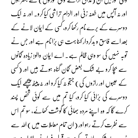
اور نہ آپس میں طعنہ زنی اور الزام تراشی کیا کرو۔ اور نہ ایک
دوسرے کے برے نام رکھا کرو، کسی کے ایمان لانے کے
بعد اسے فاسق و بدکردار کہنا بہت ہی برُا نام ہے اور جس نے
توبہ نہیں کی سو وہی ظالم ہے۔ اے ایمان والو! زیادہ گمانوں
سے بچا کرو بے شک بعض گمان گناہ ہوتے ہیں اور (کسی
کے عیبوں اور رازوں کی) جستجو نہ کیا کرو اور نہ پیٹھ پیچھے ایک
دوسرے کی برُائی کیا کرو، کیا تم میں سے کوئی شخص پسند
کرے گا کہ وہ اپنے مردہ بھائی کا گوشت کھائے، سو تم اس
سے نفرت کرتے رہو اور (ان تمام معاملات میں) اللہ سے