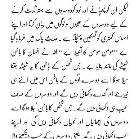
لیکن ان کو چھپانے اور خود کودوسروں سے بہتر ثابت کرنے
کے لیے دوسروں کے عیبوں کو لوگوں میں بیان کرتا اور اپنے
احساسِ کمتری کو تسکین پہنچاتا ہے۔ حدیثِ پاک میں فرمایا گیا
ہے ’’مومن مومن کا آئینہ ہے‘‘ اللہ نے انسان کا باطن
شیشے کی مانند بنایا ہے۔ جس شخص کے باطن کا یہ شیشہ جتنا
میلا ہوگا اسے دوسرے لوگوں کے باطن اس میں اتنے ہی
ٹیڑھے اور گندے دکھائی دیں گے اور دوسروں کے صرف
عیب ہی دکھائی دیں گے۔ جس شخص کا باطن اُجلا ہوگا اسے
دوسروں کی اچھائیاں اور خوبیاں دکھائی دیں گی اور اپنے
عیب دکھائی دیں گے۔ یعنی دوسروں کے عیب دیکھنے والا