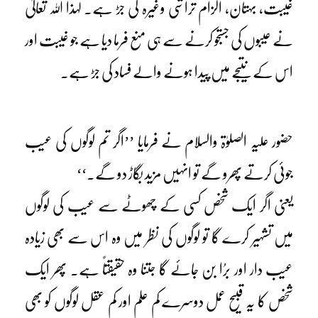
غیبت، بہتان، الزام تراشی وغیرہ کی جڑ ہے۔ لہٰذا اللہ تعالیٰ
نے عیبوں کی جستجو کرنے سے ہی منع فرما دیا ہے جو غیبت اور
اس کے نتیجے میں پیدا ہونے والے فساد کی جڑ ہے۔
حضور علیہ الصلوٰۃ والسلام نے فرمایا ’’اگر تم لوگوں کی عیب
جوئی کرتے پھرو گے تو انہیں مزید بگاڑ دو گے۔‘‘
یعنی اگر ایک شخص کسی کے چھوٹے سے عیب کی لوگوں
میں تشہیر کرے گا تو لوگوں کی نظر میں وہ اس سے بھی زیادہ
عیب دار اور برُا بن جائے گا جتنا وہ حقیقتاً ہے۔ پھر ایک
شخص کا یہ قبیح عمل دوسرے کم علم اور کم عقل لوگوں کو بھی