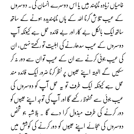
خامیاں زیادہ ناپسند ہیں یا اس دوسرے انسان کی۔ دوسروں
کے عیب تلاش کرنا اللہ کے ہاں ناپسندیدہ ہونے کے ساتھ
ساتھ ایک بالکل بے کار اور بے فائدہ عمل ہے کیونکہ آپ
دوسروں کے عیب سدھارنے کی اہلیت تو رکھتے نہیں، ان
کی عیب جوئی کرنے سے ان کے عیب تو ان سے دور نہ کر
سکیں گے البتہ اپنے عیبوں پر نظر کرنا ضرور ایک فائدہ مند
عمل ہے کیونکہ ایک طرف تو یہ عمل آپ کو دوسروں کی
عیب جوئی سے محفوظ رکھے گا اور آپ کی توجہ اپنے عیبوں کو
دور کرنے کی طرف مبذول کرا دے گا ۔ بلاشبہ جو شخص
دوسروں کی بجائے اپنے عیبوں کو دور کرنے کی کوشش میں