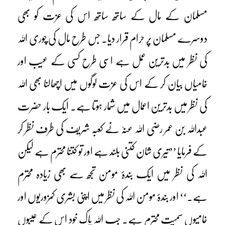
مسلمان کے مال کے ساتھ ساتھ اس کی عزت کو بھی
دوسرے مسلمان پر حرام قرار دیا۔ جس طرح مال کی چوری اللہ
کی نظر میں بدترین عمل ہے اسی طرح کسی کے عیب اور
خامیاں بیان کر کے اس کی عزت لوگوں میں اچھالنا بھی اللہ
کی نظر میں بدترین اعمال میں شمار ہوتا ہے۔ ایک بار حضرت
عبداللہ بن عمر رضی اللہ عنہٗ نے کعبہ شریف کی طرف نظر کر
کے فرمایا ’’تیری شان کتنی بلند ہے اور تو کتنا محترم ہے لیکن
اللہ کی نظر میں ایک بندۂ مومن تجھ سے بھی زیادہ محترم
ہے۔‘‘ اور بندۂ مومن اللہ کی نظر میں اپنی بشری کمزوریوں اور
خامیوں سمیت محترم ہے۔ جب اللہ پاک خود اس کے عیبوں