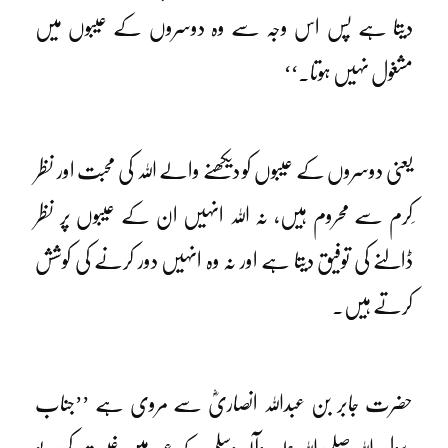
دیتا ہے پس اس وجہ سے وہ دوسروں کے عیبوں میں
مشغول نہیں ہوتا۔‘‘
یعنی دوسروں کے عیبوں کو دیکھنے والے اللہ کی محبت اور نظر
ِکرم سے محروم ہیں، نہ اللہ انہیں ان کے عیبوں پر نظر
ڈالنے کی توفیق دیتا ہے اور نہ وہ انہیں دور کرنے کی کوشش
کرتے ہیں۔
حضرت جابر بن عبداللہ انصاریؓ سے مروی ہے ’’جناب