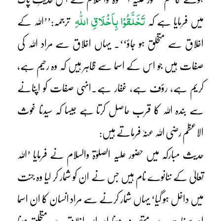
تَخَلَّقُوْا بِاَخْلَاقِ اللّٰہِ
میں فرمایا ہے کہ
ترجمہ:’’اللہ کے
اخلاق سے متخلق ہو جاؤ‘‘۔ یہاں اخلاق سے مراد اللہ کی
صفات ہیں جو اس کے اسما سے ظاہر ہیں کہ وہ رحیم ہے،
کریم ہے، رؤف ہے، غفار ہے۔انہی صفات کو اپنانے
سے بندہ اللہ کا قرب حاصل کرتا ہے جیسا کہ سیدنا غوث
الاعظم رضی اللہ عنہٗ فرماتے ہیں:
حدیث مبارکہ میں حضور علیہ الصلوٰۃ والسلام نے فرمایا ’اللہ
تعالیٰ کے ننانوے نام ہیں جس نے ان کو شمار کر لیا وہ جنت
میں داخل ہو گیا‘ یہاں شمار کرنے سے مراد انسان کا ان اسما