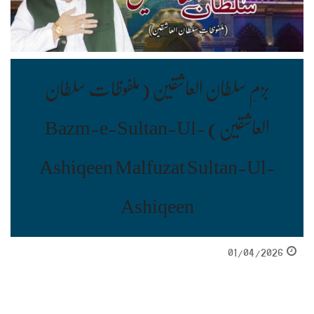
بزمِ سلطان العاشقین (ملفوظات سلطان
العاشقین) Bazm-e-Sultan-Ul-
Ashiqeen Malfuzat Sultan-Ul-
Ashiqeen
01/04/2026