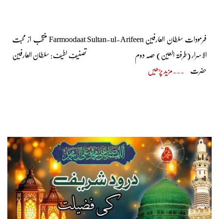
فرمودات سلطان العارفین Farmoodaat Sultan-ul-Arifeen منتخب از محبت
الاسرار (طرفتہ العین) حصہ دوم تصنیفِ لطیف: سلطان العارفین
حضرت
مزید پڑھیں