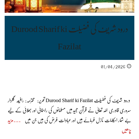
درود شریف کی فضیلت Durood Sharif ki
Fazilat
01/04/2026
درود شریف کی فضیلت Durood Sharif ki Fazilat تحریر: محترمہ: رافیعہ گلزار
سروری قادری اللہ تعالیٰ نے قرآنِ مجید میں مسلمانوں کی راہنمائی اور بھلائی کے لیے
بے شمار احکامات نازل فرمائے ہیں اور عبادات فرض کی ہیں جن میں
مزید
پڑھیں