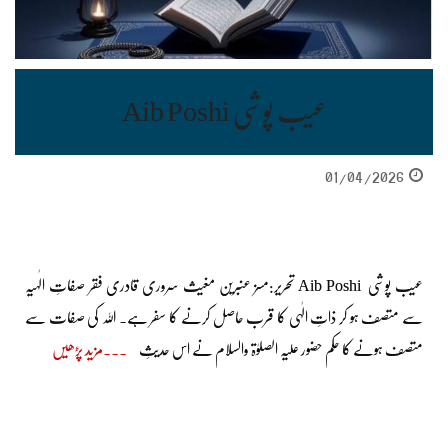
عیب پوشی Aib Poshi
01/04/2026
عیب پوشی Aib Poshi تحریر:مسز عنبرین مغیث سروری قادری فقر صفاتِ الٰہیہ
سے متصف ہو کر ذاتِ الٰہی کا قرب حاصل کرنے کا سفر ہے۔ اللہ کی صفات سے
متصف ہونے کا حکم حضور علیہ الصلوٰۃ والسلام نے اس حدیثِ
مزید پڑھیں