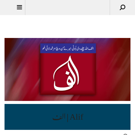
Urdu
Alif | الف