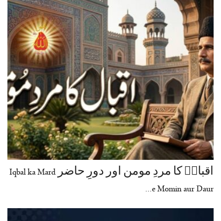
اقبالؒ کا مردِ مومن اور دورِ حاضر Iqbal ka Mard
e Momin aur Daur…