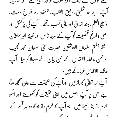
سے لوگوں کے زنگ آلود قلوب کو نورِ الٰہی سے منور فرمایا۔
آپؒ بے حد شفیق، رقیق القلب، شگفتہ رو، فراخ دست،
وسیع العلم، بلند اخلاق اور عالی نسب تھے۔ آپؒ کی پرُ کشش اور
اعلیٰ و ارفع شخصیت کوآپؒ کے مریدِ خاص اور خلیفۂ اکبر سلطان
الفقر ہفتم سلطان العاشقین حضرت سخی سلطان محمد نجیب
الرحمن مدظلہ الاقدس کے حسن ِبیان نے دوبالا کر دیا۔ آپ
مدظلہ الاقدس فرماتے ہیں:
آپؒ اللہ تعالیٰ کا راز ہیں اورآپؒ کی حقیقت سے وہی آگاہ ہوتا
ہے جس پر آپؒ اصل میں اپنی حقیقت کو کھولتے اور اسکو
محرم راز بنا لیتے ہیں۔ جو آپؒ کا محرم راز ہوگا وہ ہر قسم کے