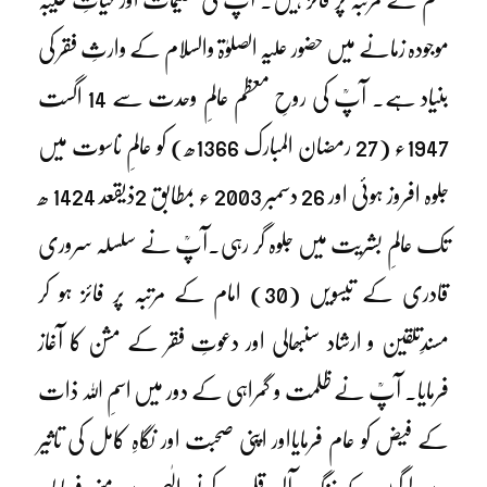
موجودہ زمانے میں حضور علیہ الصلوٰۃ والسلام کے وارثِ فقر کی
بنیاد ہے۔ آپؒ کی روحِ معظم عالمِ وحدت سے 14 اگست
1947ء (27 رمضان المبارک 1366ھ) کو عالمِ ناسوت میں
جلوہ افروز ہوئی اور 26 دسمبر 2003 ء بمطابق 2ذیقعد 1424 ھ
تک عالمِ بشریت میں جلوہ گر رہی۔آپؒ نے سلسلہ سروری
قادری کے تیسویں (30) امام کے مرتبہ پر فائز ہو کر
مسندِتلقین و ارشاد سنبھالی اور دعوتِ فقر کے مشن کا آغاز
فرمایا۔ آپؒ نے ظلمت و گمراہی کے دور میں اسمِ اللہ ذات
کے فیض کو عام فرمایااور اپنی صحبت اور نگاہِ کامل کی تاثیر