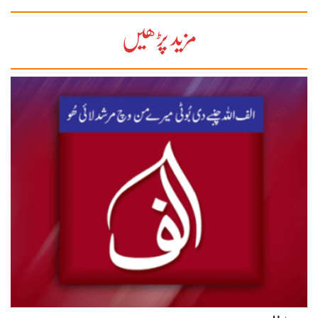
مزید پڑھیں