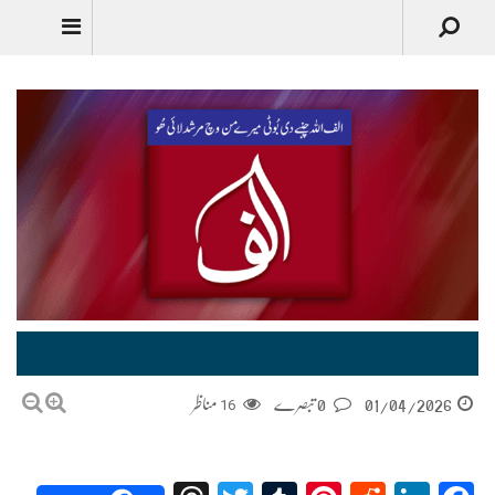
Urdu
Alif | الف
01/04/2026
0 تبصرے
16
مناظر