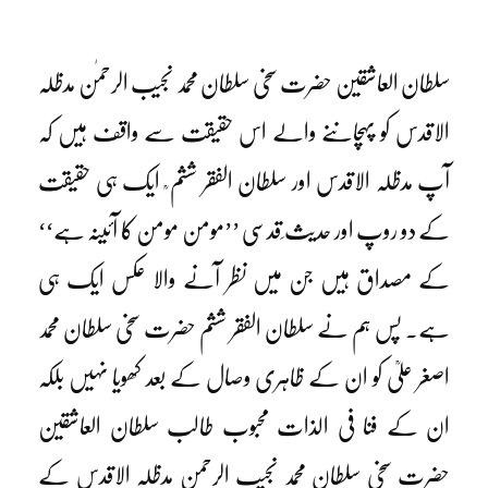
سلطان العاشقین حضرت سخی سلطان محمد نجیب الرحمٰن مدظلہ
الاقدس کو پہچاننے والے اس حقیقت سے واقف ہیں کہ
آپ مدظلہ الاقدس اور سلطان الفقر ششم ؒ ایک ہی حقیقت
کے دو روپ اور حدیث ِقدسی ’’مومن مومن کا آئینہ ہے‘‘
کے مصداق ہیں جن میں نظر آنے والا عکس ایک ہی
ہے۔ پس ہم نے سلطان الفقر ششم حضرت سخی سلطان محمد
اصغر علیؒ کو ان کے ظاہری وصال کے بعد کھویا نہیں بلکہ
ان کے فنا فی الذات محبوب طالب سلطان العاشقین
حضرت سخی سلطان محمد نجیب الرحمن مدظلہ الاقدس کے