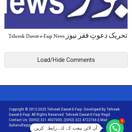
تحریک دعوتِ فقر نیوز Tehreek Dawat-e-Faqr News
Load/Hide Comments
Copyright © 2012-2025 Tehreek Dawat-E-Faqr. Developed By Tehreek
Dawat-E-Faqr. All Rights Reserved. Tehreek Dawat-E-Faqr Regd.
Contact Us: (0092) 321 4507000, (0092) 322 4722766 E-Mail:
1
Sultanulfaqrpublications@tehreekdawatefaqr.com
آن لائن بیعت کے لئے رابطہ کریں