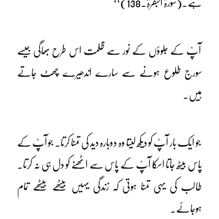
ہے۔(سورۃ البقرۃ۔138)‘‘
آپؒ کے جلوؤں کے نور سے ظلمت اس طرح بھاگی جیسے
سورج طلوع ہونے سے سارے اندھیرے چھٹ جاتے
ہیں۔
جو ایک بار آپؒ کو دیکھ لیتا وہ دوبارہ دید کی تمنا کرتا۔ جو آپؒ کے
پاس بیٹھ جاتا اسکا آپؒ کے پاس سے اٹھنے کو دل ہی نہ کرتا۔
طالب کی یہی تمنا ہوتی کہ زندگی یہیں بیٹھے بیٹھے تمام
ہوجائے۔