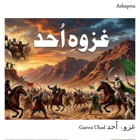
Ashiqeen
غزوۂ اُحد Gazwa Uhad