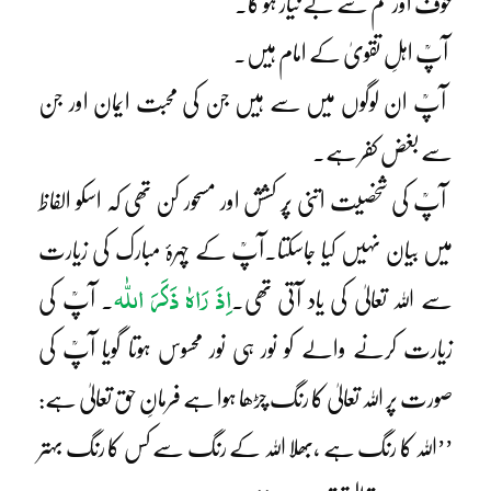
خوف اور غم سے بے نیاز ہو گا۔
آپؒ اہلِ تقویٰ کے امام ہیں۔
آپؒ ان لوگوں میں سے ہیں جن کی محبت ایمان اور جن
سے بغض کفر ہے۔
آپؒ کی شخصیت اتنی پُر کشش اور مسحور کن تھی کہ اسکو الفاظ
میں بیان نہیں کیا جاسکتا۔آپؒ کے چہرۂ مبارک کی زیارت
اِذَ رَاہٰ ذَکَرَ اللّٰہ
سے اللہ تعالیٰ کی یاد آتی تھی۔
۔ آپؒ کی
زیارت کرنے والے کو نور ہی نور محسوس ہوتا گویا آپؒ کی
صورت پر اللہ تعالیٰ کا رنگ چڑھا ہوا ہے فرمانِ حق تعالیٰ ہے:
’’اللہ کا رنگ ہے ،بھلا اللہ کے رنگ سے کس کا رنگ بہتر