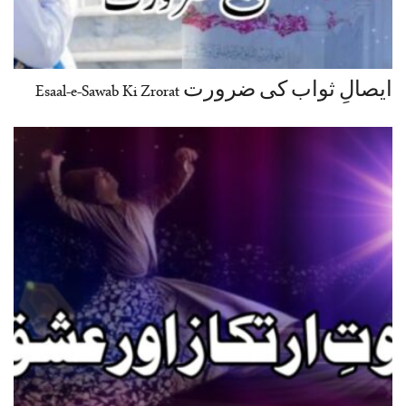
ایصالِ ثواب کی ضرورت Esaal-e-Sawab Ki Zrorat