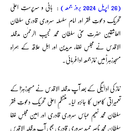
(26 اپریل 2024 بروز جمعہ)
: بانی و سرپرستِ اعلیٰ
تحریک دعوتِ فقر اور امام سلسلہ سروری قادری سلطان
العاشقین حضرت سخی سلطان محمد نجیب الرحمٰن مدظلہ
الاقدس نے مجلسِ خلفا، مریدین اور اہلِ علاقہ کے ہمراہ
مسجدِزہراؓ میں نمازِ جمعہ ادا فرمائی۔
نماز کی ادائیگی کے بعد آپ مدظلہ الاقدس نے مسجدِزہرؓا کے
تعمیراتی کاموں کا جائزہ لیا۔ منتظمِ اعلیٰ تحریک دعوتِ فقر
سلطان محمد نعیم عباس سروری قادری اور امین مجلسِ خلفا
سلطان محمد ناصر حمید سروری قادری بھی آپ مدظلہ الاقدس