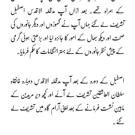
کے ہمراہ تھے۔ بعد ازاں آپ مدظلہ الاقدس اصطبل
تشریف لے گئے جہاں آپ نے گھوڑوں اور دیگر جانوروں کی
صحت اور دیکھ بھال کے امور کا جائزہ لیا اور بڑھتی ہوئی گرمی
کے پیشِ نظر جانوروں کے لئے بہتر انتظامات کا حکم فرمایا۔
اصطبل کے دورہ کے بعد آپ مدظلہ الاقدس دوبارہ خانقاہ
سلطان العاشقین تشریف لے آئے اور کچھ دیر مریدین کے
مابین نشست فرمانے کے بعد اپنی آرام گاہ میں تشریف لے
گئے۔