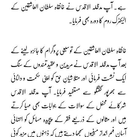
ہے۔ آپ مدظلہ الاقدس نے خانقاہ سلطان العاشقین کے
الیکٹرک روم کا دورہ بھی فرمایا۔
خانقاہ سلطان العاشقین کے توسیعی پروگرام کا جائزہ لینے کے
بعد آ پ مدظلہ الاقدس نے مریدین و عقیدتمندوں کے سنگ
ایک نشست فرمائی اور متلاشیانِ حق کو اپنی حکمت و دانائی
سے بھرپور گفتگو سے مستفید فرمایا۔ آپ مدظلہ الاقدس
شرکائے محفل کے سوالات کے جوابات بھی مہیا کرتے
ہیں اور مثالوں کے ذریعے فقر کے پیچیدہ مسائل کو انتہائی
آسان فہم انداز میںیوں سمجھا دیتے ہیں کہ ذہنوں میں مزید کوئی