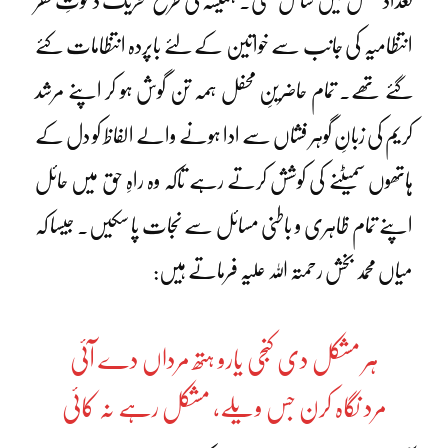
تعداد محفل میں شامل تھی۔ ہمیشہ کی طرح تحریک دعوتِ فقر
انتظامیہ کی جانب سے خواتین کے لئے باپردہ انتظامات کئے
گئے تھے۔ تمام حاضرینِ محفل ہمہ تن گوش ہو کر اپنے مرشد
کریم کی زبانِ گوہر فشاں سے ادا ہونے والے الفاظ کو دل کے
ہاتھوں سمیٹنے کی کوشش کرتے رہے تاکہ وہ راہِ حق میں حائل
اپنے تمام ظاہری و باطنی مسائل سے نجات پا سکیں۔ جیسا کہ
میاں محمد بخش رحمتہ اللہ علیہ فرماتے ہیں:
ہر مشکل دی کنجی یارو ہتھ مرداں دے آئی
مرد نگاہ کرن جس ویلے، مشکل رہے نہ کائی