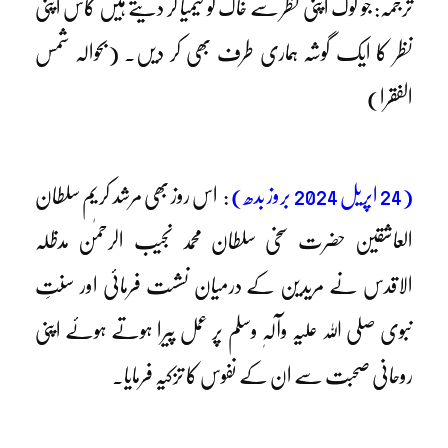
ترجمہ: جو لوگ اپنی نظر سے خاک کو کیمیا کر دیتے ہیں کاش اپنی
نظر کا ایک گوشہ ہماری طرف بھی کر دیں۔ (بحوالہ شمس
الفقرا)
(24 اپریل 2024 بروز بدھ)
: اس روز بھی مرشد کریم سلطان
العاشقین حضرت سخی سلطان محمد نجیب الرحمٰن مدظلہ
الاقدس نے مریدین کے درمیان نشست فرمائی اور سنتِ
نبوی صلی اللہ علیہ وآلہٖ وسلم پر عمل پیرا ہوتے ہوئے اپنی
روحانی صحبت سے ان کے نفوس کا تزکیہ فرمایا۔