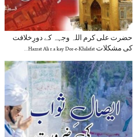
حضرت علی کرم اللہ وجہہ کے دورِخلافت
کی مشکلات Hazrat Ali r.a kay Dor-e-Khilafat…