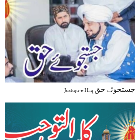
جستجوئے حق Justuju-e-Haq