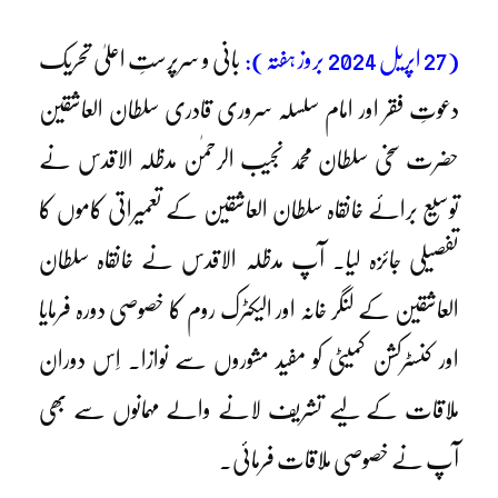
(27 اپریل 2024 بروز ہفتہ):
بانی و سرپرستِ اعلیٰ تحریک
دعوتِ فقر اور امام سلسلہ سروری قادری سلطان العاشقین
حضرت سخی سلطان محمد نجیب الرحمٰن مدظلہ الاقدس نے
توسیع برائے خانقاہ سلطان العاشقین کے تعمیراتی کاموں کا
تفصیلی جائزہ لیا۔ آپ مدظلہ الاقدس نے خانقاہ سلطان
العاشقین کے لنگر خانہ اور الیکٹرک روم کا خصوصی دورہ فرمایا
اور کنسٹرکشن کمیٹی کو مفید مشوروں سے نوازا۔ اِس دوران
ملاقات کے لیے تشریف لانے والے مہمانوں سے بھی
آپ نے خصوصی ملاقات فرمائی۔