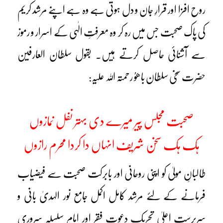
روح افزا اور قرارِ جان و دل ہوتی ہے وہ ہے اپنے مرشد کریم
کی پاک صحبت جس میں رہ کر وہ معرفتِ الٰہی کے اسرار و رموز
سے آشنائی حاصل کرتے ہیں۔ بقول سلطان العارفین
حضرت سخی سلطان باھوُ رحمتہ اللہ علیہ:
صحبت مجلس پیر میرے دی بہتر نفل نمازوں
ہک ہک سخن شریف انہاں دا کردا محرم رازوں
طالبانِ مولیٰ کو اپنی روحانی اور بابرکت صحبت سے فیضیاب
فرمانے کے لئے مرشد کامل اکمل جامع نور الہدیٰ بانی و
سرپرستِ اعلیٰ تحریک دعوتِ فقر اور امام سلسلہ سروری