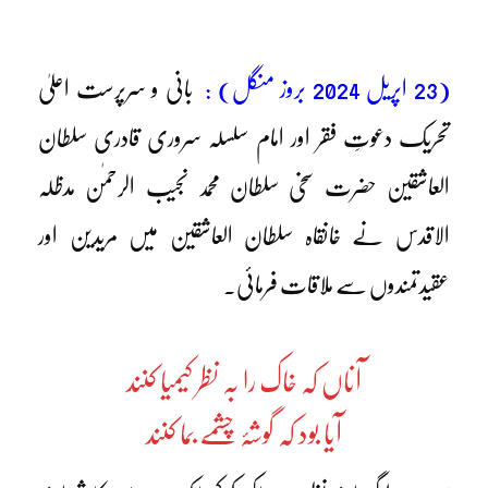
(23 اپریل 2024 بروز منگل) :
بانی و سرپرست اعلیٰ
تحریک دعوتِ فقر اور امام سلسلہ سروری قادری سلطان
العاشقین حضرت سخی سلطان محمد نجیب الرحمٰن مدظلہ
الاقدس نے خانقاہ سلطان العاشقین میں مریدین اور
عقیدتمندوں سے ملاقات فرمائی۔
آناں کہ خاک را بہ نظر کیمیا کنند
آیا بود کہ گوشۂ چشمے بما کنند