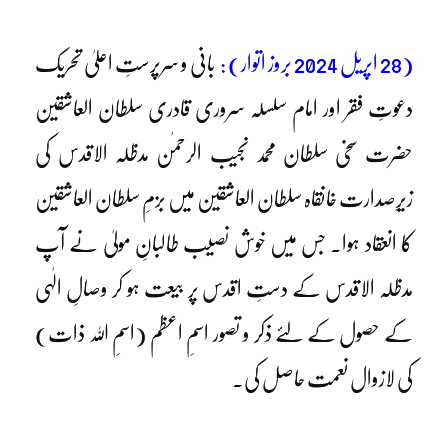
(28 اپریل 2024 بروز اتوار) :
بانی و سرپرستِ اعلیٰ تحریک
دعوتِ فقر اور امام سلسلہ سروری قادری سلطان العاشقین
حضرت سخی سلطان محمد نجیب الرحمٰن مدظلہ الاقدس کی
زیرِصدارت خانقاہ سلطان العاشقین میں بزمِ سلطان العاشقین
کا انعقاد ہوا۔ جس میں خوش نصیب طالبانِ مولیٰ نے آپ
مدظلہ الاقدس کے دستِ اقدس پر بیعت ہو کر وصالِ الٰہی
کے حصول کے لئے ذکر و تصور اسمِ اعظم (اسمِ اللہ ذات)
کی لازوال نعمت حاصل کی۔