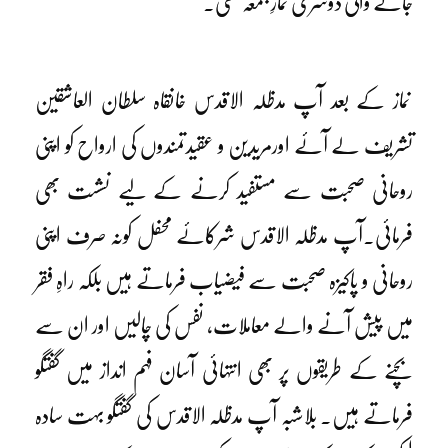
جانے والی دوسری نمازِ جمعہ تھی۔
نماز کے بعد آپ مدظلہ الاقدس خانقاہ سلطان العاشقین
تشریف لے آئے اورمریدین و عقیدتمندوں کی ارواح کو اپنی
روحانی صحبت سے مستفید کرنے کے لیے نشست بھی
فرمائی۔آپ مدظلہ الاقدس شرکائے محفل کونہ صرف اپنی
روحانی و پاکیزہ صحبت سے فیضیاب فرماتے ہیں بلکہ راہِ فقر
میں پیش آنے والے معاملات، نفس کی چالیں اور ان سے
بچنے کے طریقوں پر بھی انتہائی آسان فہم انداز میں گفتگو
فرماتے ہیں۔ بلاشبہ آپ مدظلہ الاقدس کی گفتگو بہت سادہ