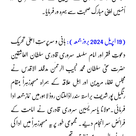
اُنہیں اپنی مبارک صحبت سے بہرہ ور فرمایا۔
(19 اپریل 2024 بروز جمعہ) :
بانی و سرپرستِ اعلیٰ تحریک
دعوتِ فقر اور امام سلسلہ سروری قادری سلطان العاشقین
حضرت سخی سلطان محمد نجیب الرحمٰن مدظلہ الاقدس نے
مجلسِ خلفا، مریدین اور اہلِ علاقہ کے ہمراہ مسجدِزہراؓ بمقام
رنگیل پور شریف براستہ سندر اڈاملتان روڈ لاہورمیں نمازِ جمعہ ادا
فرمائی۔مولانا یاسر یٰسین سروری قادری نے امامت کے
فرائض سر انجام دیے۔ مجموعی طور پر یہ مسجدِزہراؓ میں ادا کی