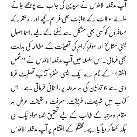
آپ مدظلہ الاقدس نے مریدین کی جانب سے پوچھے جانے
والے سوالات کے جوابات بھی فراہم کیے اور راہِ فقر کے
مسافروں کو کسی بھی مشکل سے نمٹنے کے لیے راہنما اصول
یعنی مشائخ اور صوفیا کرام کی تعلیمات کے مطالعہ کی ہدایت
بھی فرمائی۔ اس سلسلہ میں آپ مدظلہ الاقدس نے ’’شمس
الفقرا‘‘ کے نام سے ایک ایسی منفرد کتاب تصنیف فرما
دی ہے جو قارئین کی ہر مرحلہ پر راہنمائی فرماتی ہے۔ اس
کتاب میں شریعت، طریقت، معرفت و حقیقت غرض ہر
مقام و مرتبہ کے طالب کے لیے تحقیق شدہ مواد ایک ہی
جگہ اکٹھا کر دیا گیا ہے۔گفتگو کے اختتام پر آپ مدظلہ الاقدس