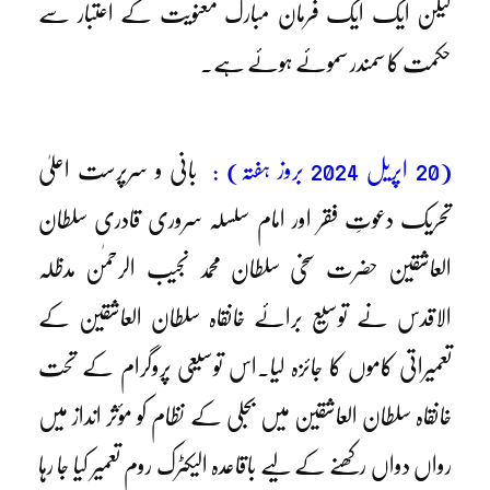
لیکن ایک ایک فرمان مبارک معنویت کے اعتبار سے
حکمت کا سمندر سموئے ہوئے ہے۔
(20 اپریل 2024 بروز ہفتہ) :
بانی و سرپرست اعلیٰ
تحریک دعوتِ فقر اور امام سلسلہ سروری قادری سلطان
العاشقین حضرت سخی سلطان محمد نجیب الرحمٰن مدظلہ
الاقدس نے توسیع برائے خانقاہ سلطان العاشقین کے
تعمیراتی کاموں کا جائزہ لیا۔اس توسیعی پروگرام کے تحت
خانقاہ سلطان العاشقین میں بجلی کے نظام کو مؤثر انداز میں
رواں دواں رکھنے کے لیے باقاعدہ الیکٹرک روم تعمیر کیا جا رہا