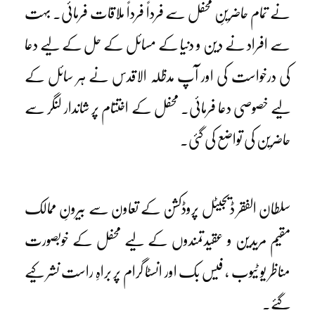
نے تمام حاضرینِ محفل سے فرداً فرداً ملاقات فرمائی۔ بہت
سے افراد نے دین و دنیا کے مسائل کے حل کے لیے دعا
کی درخواست کی اور آپ مدظلہ الاقدس نے ہر سائل کے
لیے خصوصی دعا فرمائی۔ محفل کے اختتام پر شاندار لنگر سے
حاضرین کی تواضع کی گئی۔
سلطان الفقر ڈیجیٹل پروڈکشن کے تعاون سے بیرونِ ممالک
مقیم مریدین و عقیدتمندوں کے لیے محفل کے خوبصورت
مناظر یو ٹیوب ، فیس بک اور انسٹا گرام پر براہِ راست نشر کیے
گئے۔