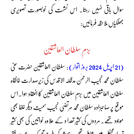
سوال باقی نہیں رہتا۔ اس نشست کی خوبصورت تصویری
جھلکیاں ملاحظہ فرمائیں:
بزمِ سلطان العاشقین
(21 اپریل 2024 بروز اتوار)
: سلطان العاشقین حضرت سخی
سلطان محمد نجیب الرحمٰن مدظلہ الاقدس کی زیرِصدارت خانقاہ
سلطان العاشقین میں بزمِ سلطان العاشقین کا انعقاد ہوا۔اس
موقع پر صاحبزادہ سلطان محمد مرتضیٰ نجیب سمیت دیگر خلفا بھی
موجود تھے۔ مردوں کی کثیر تعدا د کے علاوہ خواتین کی بھی کثیر