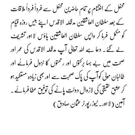
محفل کے اختتام پر تمام حاضرینِ محفل سے فرداً فرداً ملاقات
کے بعد سلطان العاشقین مدظلہ الاقدس اپنے بیس روزہ قیام
کو مکمل فرما کر واپس سلطان العاشقین ہاؤس لاہور تشریف
لے گئے۔ دعا ہے اللہ تعالیٰ آپ مدظلہ الاقدس کی عمر اور
صحت میں بے بہا برکتوں اور رحمتوں کا نزول فرمائے اور
طالبانِ مولیٰ کو آپ کی پاک صحبت سے اور بھی زیادہ مستفید ہو
کر عشقِ حقیقی کی لازوال دولت پانے کی توفیق عطا فرمائے۔
آمین (لاہور۔ نیوز رپورٹر عثمان صادق)