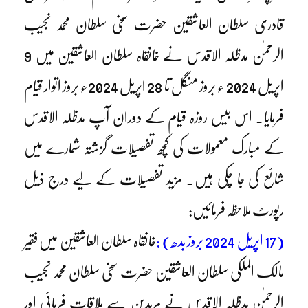
قادری سلطان العاشقین حضرت سخی سلطان محمد نجیب
الرحمٰن مدظلہ الاقدس نے خانقاہ سلطان العاشقین میں 9
اپریل 2024 ء بروز منگل تا 28 اپریل 2024ء بروز اتوار قیام
فرمایا۔ اس بیس روزہ قیام کے دوران آپ مدظلہ الاقدس
کے مبارک معمولات کی کچھ تفصیلات گزشتہ شمارے میں
شائع کی جا چکی ہیں۔ مزید تفصیلات کے لیے درج ذیل
رپورٹ ملاحظہ فرمائیں:
(17 اپریل 2024 بروز بدھ) :
خانقاہ سلطان العاشقین میں فقیر
مالک الملکی سلطان العاشقین حضرت سخی سلطان محمد نجیب
الرحمٰن مدظلہ الاقدس نے مریدین سے ملاقات فرمائی اور