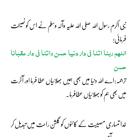
نبی اکرم رسول اللہ صلی اللہ علیہ وآلہٖ وسلم نے اس کو نصیحت
فرمائی!
اللہم ربنا اتنا فی دار دنیا حسن واتنا فی دار عقبانا
حسن
ترجمہ:اے اللہ دنیا میں بھی ہمیں بھلائیاں عطا فرما اور آخرت
میں بھی ہم کو بھلائیاں عطافرما۔
خدا تمہاری مصیبت کے کانٹوں کو گلشن راحت میں تبدیل کر