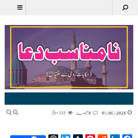
نامناسب دعا (حکایات ِ رومیؒ سے اقتباس) Rumi – Na Munasib Dua
01/06/2024
0 تبصرے
223
مناظر