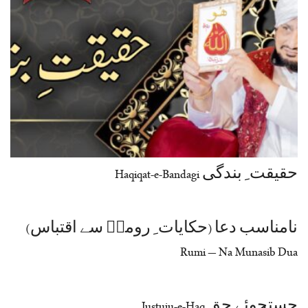
حقیقت ِ بندگی Haqiqat-e-Bandagi
نامناسب دعا (حکایات ِ رومیؒ سے اقتباس)
Rumi – Na Munasib Dua
جستجوئے حق Justuju-e-Haq