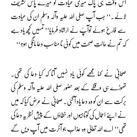
اس وقت نبی پاکؐ میری عیادت کو میرے پاس تشریف
لائے۔‘‘ جب آپ صلی اللہ علیہ وآلہٖ وسلم ان کی عیادت
سے فارغ ہوئے توآپؐ نے ارشاد فرمایا’’ تمہیں کچھ یاد ہے
کہ تم نے حالتِ صحت میں کوئی نا مناسب دعا مانگی ہو؟‘‘
صحابیؓ نے کہا مجھے کوئی یاد نہیں آتا کہ کیا دعا کی تھی۔
تھوڑے ہی وقفے کے بعد حضور صلی اللہ علیہ وآلہٖ وسلم کی
برکت سے ان کو وہ دعا یاد آ گئی۔ صحابیؓ نے عرض کیا کہ میں
نے اپنے اعمال کی کوتاہیوں اور خطاؤں کے پیشِ نظر یہ دعا کی
تھی’’ اے اللہ تعالیٰ وہ عذاب جو آخرت میں آپ دیں گے