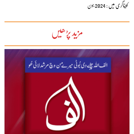
کیٹاگری میں :
2024 جون
مزید پڑھیں