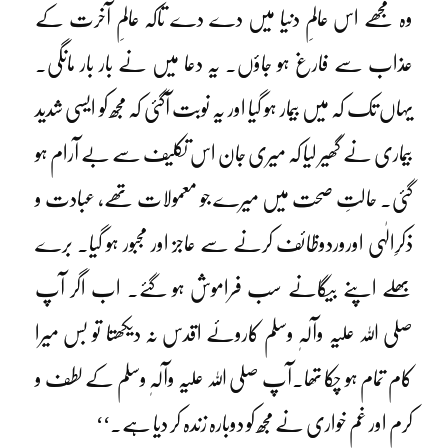
وہ مجھے اس عالمِ دنیا میں دے دے تاکہ عالمِ آخرت کے
عذاب سے فارغ ہو جاؤں۔ یہ دعا میں نے بار بار مانگی۔
یہاں تک کہ میں بیمار ہو گیا اور یہ نوبت آگئی کہ مجھ کو ایسی شدید
بیماری نے گھیر لیا کہ میری جان اس تکلیف سے بے آرام ہو
گئی۔ حالتِ صحت میں میرے جو معمولات تھے، عبادت و
ذکرِالٰہی اوروردوظائف کرنے سے عاجز اور مجبور ہو گیا۔ برے
بھلے اپنے بیگانے سب فراموش ہو گئے۔ اب اگر آپ
صلی اللہ علیہ وآلہٖ وسلم کاروئے اقدس نہ دیکھتا تو بس میرا
کام تمام ہو چکا تھا۔آپ صلی اللہ علیہ وآلہٖ وسلم کے لطف و
کرم اور غم خواری نے مجھ کو دوبارہ زندہ کر دیا ہے۔‘‘