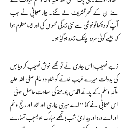
لئے ان کے گھر تشریف لے گئے۔ بیمار صحابیؓ نے جب
آپؐ کو دیکھا تو خوشی سے نئی زندگی محسوس کی اور ایسا معلوم ہوا
کہ جیسے کوئی مردہ اچانک زندہ ہو گیا ہو۔
زہے نصیب!اس بیماری نے تو مجھے خوش نصیب کر دیا جس
کی بدولت میرے غریب خانے کو شاہِ دو عالم صلی اللہ علیہ
وآلہٖ وسلم کے پائے اقدس چومنے کی سعادت حاصل ہوئی۔
اس صحابیؓ نے کہا ’’اے میری بیماری اور بخار اور رنج و غم
اور اے درد اور بیداریٔ شب!تجھے مبارک ہو بسبب تمہارے