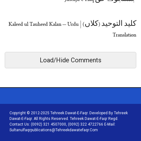
کلید التوحید (کلاں) | Kaleed ul Tauheed Kalan – Urdu
Translation
Load/Hide Comments
Copyright © 2012-2025 Tehreek Dawat-E-Faqr. Developed By Tehreek
Dawat-E-Faqr. All Rights Reserved. Tehreek Dawat-E-Faqr Regd.
Contact Us: (0092) 321 4507000, (0092) 322 4722766 E-Mail:
Sultanulfaqrpublications@tehreekdawatefaqr.com