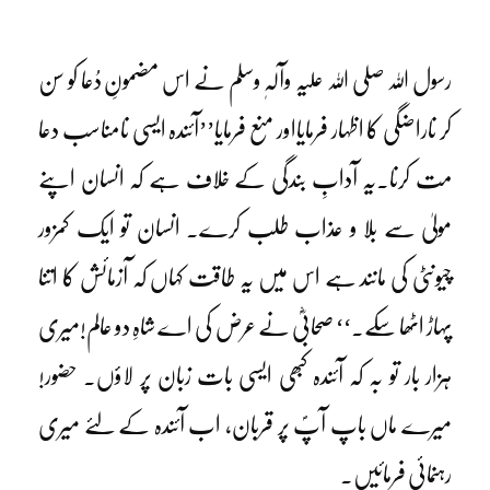
رسول اللہ صلی اللہ علیہ وآلہٖ وسلم نے اس مضمونِ دُعا کو سن
کر ناراضگی کا اظہار فرمایااور منع فرمایا’’آئندہ ایسی نامناسب دعا
مت کرنا۔یہ آدابِ بندگی کے خلاف ہے کہ انسان اپنے
مولیٰ سے بلا و عذاب طلب کرے۔ انسان تو ایک کمزور
چیونٹی کی مانند ہے اس میں یہ طاقت کہاں کہ آزمائش کا اتنا
پہاڑ اٹھا سکے۔‘‘ صحابیؓ نے عرض کی اے شاہِ دو عالم!میری
ہزار بار تو بہ کہ آئندہ کبھی ایسی بات زبان پر لاؤں۔ حضور!
میرے ماں باپ آپؐ پر قربان، اب آئندہ کے لئے میری
رہنمائی فرمائیں۔