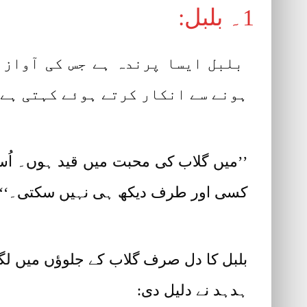
1۔ بلبل:
بلبل ایسا پرندہ ہے جس کی آواز 
ہونے سے انکار کرتے ہوئے کہتی ہے:
’’میں گلاب کی محبت میں قید ہوں۔ اُس 
کسی اور طرف دیکھ ہی نہیں سکتی۔‘‘
بلبل کا دل صرف گلاب کے جلوؤں میں لگ
ہدہد نے دلیل دی: