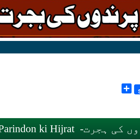
Share
ہجرت- Parindon ki Hijrat