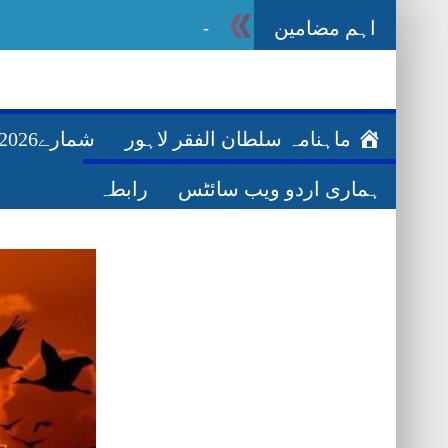
اہم مضامین
Ghazwa Badar غزوہ ب
_
ماہنامہ سلطان الفقر لاہور
شمارے2026ء
ہماری اردو ویب سائٹس
رابطہ