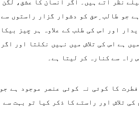
یلے نظر آتے ہیں۔ اگر انسان کا عشق، لگن 
ے جو طالب ِحق کو دشوار گزار راستوں سے 
دار اور اس کی طلب کے علاوہ ہر چیز بیکا
میں ہے اس کی تلاش میں نہیں نکلتا اور اگر
س راہ سے کنارہ کر لیتا ہے۔
طرت کا کوئی نہ کوئی عنصر موجود ہے جو ا
 کی تلاش اور راستے کا ذکر کیا تو بہت سے 