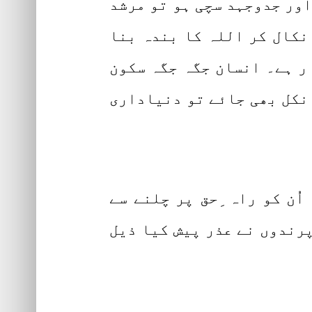
اور جدوجہد سچی ہو تو مرشد
نکال کر اللہ کا بندہ بنا
 ر ہے۔ انسان جگہ جگہ سکون
 نکل بھی جائے تو دنیاداری
ُن کو راہ ِحق پر چلنے سے
پرندوں نے عذر پیش کیا ذیل