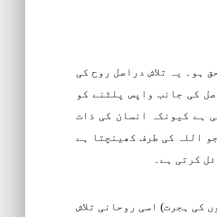
ق ہو۔ یہ تلاش دراصل روح کی
صل کی جانب واپس پلٹنے کو
ی ہے کیونکہ انسان کی ذات
جو اللہ کی طرف کھینچتا ہے
ئل کرتی ہے۔
وں کی ہجرت) اسی روحانی تلاش