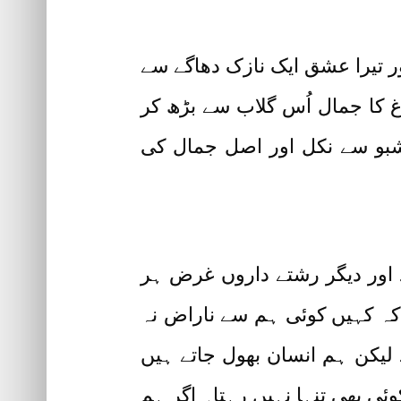
ر تیرا عشق ایک نازک دھاگے سے
 کا جمال اُس گلاب سے بڑھ کر
شبو سے نکل اور اصل جمال کی
د اور دیگر رشتے داروں غرض ہر
کہ کہیں کوئی ہم سے ناراض نہ
ے لیکن ہم انسان بھول جاتے ہیں
ئی بھی تنہا نہیں رہتا۔ اگر ہم