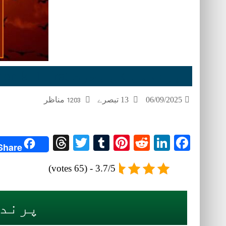
پرندوں کی ہجرت Parindon ki Hijrat
06/09/2025
13 تبصرے
مناظر
1203
Threads
Twitter
Tumblr
Pinterest
Reddit
LinkedIn
Facebook
Share
3.7/5 - (65 votes)
پرندوں کی 