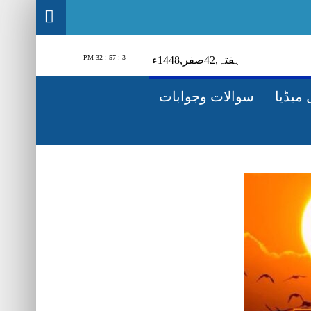
3 : 57 : 33 PM
ہفتہ‬‮,
24
صفر‬,
1448ء
میڈیا
سوالات وجوابات