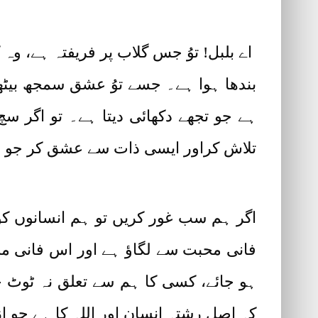
اے بلبل! توُ جس گلاب پر فریفتہ ہے، و
بندھا ہوا ہے۔ جسے توُ عشق سمجھ بیٹ
ہے جو تجھے دکھائی دیتا ہے۔ تو اگر
تلاش کراور ایسی ذات سے عشق کر جو لا
اگر ہم سب غور کریں تو ہم انسانوں کو 
فانی محبت سے لگاؤ ہے اور اس فانی م
ہو جائے، کسی کا ہم سے تعلق نہ ٹوٹ جائ
کہ اصل رشتہ انسان اور اللہ کا ہے جو ا