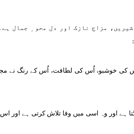
شیریں، مزاج نازک اور دل محو ِ جمال ہے۔ 
کی خوشبو، اُس کی لطافت، اُس کے رنگ نے مجھے ا
تا ہے اور وہ اسی میں وفا تلاش کرتی ہے اور ا