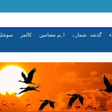
گذشتہ شمارے
اہم مضامین
کالمز
سوشل 