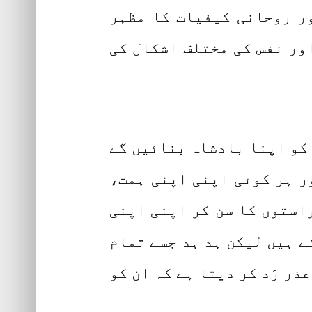
ور روحانی کیفیات کا مظہر
ور نفس کی مختلف اشکال کی
 کو اپنا بادشاہ بنائیں گے
ر ہر کوئی اپنی اپنی ہمت،
استوں کا سن کر اپنی اپنی
ے ہیں لیکن ہد ہد جسے تمام
ذر رَد کر دیتا ہے کہ ان کو