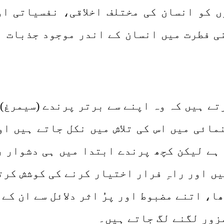
ں کو انسان کی مختلف اخلاقی، نفسیاتی ا
ی فطرت میں انسان کے اندر موجود جذبات ا
تے ہیں کہ وہ اپنے سے برتر پرندے (سیمرغ)
مائی میں اس کی تلاش میں نکل جاتے ہیں او
 ہے لیکن کچھ پرندے ابتدا میں ہی دشوار ر
ں اور راہِ فرار اختیار کرنے کی کوشش کرت
، اتنے مضبوط اور پرُ اثر دلائل سے ان کے ع
زور لگنے لگ جاتے ہیں۔