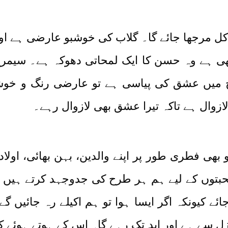
ہ کل مرجھا جائے گا۔ گلاب کی خوشبو عارضی ہے او
ھی ہے وہ حسن کا ایک لمحاتی دھوکہ ہے۔ سیمرغ
 سچ میں عشق کی پیاسی ہے تو عارضی رنگ و خو
زوال ہے تاکہ تیرا عشق بھی لازوال رہے۔
بھی فطری طور پر اپنے والدین، بہن بھائی، اولا
حبتوں کے لیے ہم ہر طرح کی جدوجہد کرتے ہیں 
ے کیونکہ اگر ایسا ہوا تو ہم اکیلے رہ جائیں گ
زل سے ہے اور ابد تک رہے گا۔ اس کے ہوتے ہوئے کو