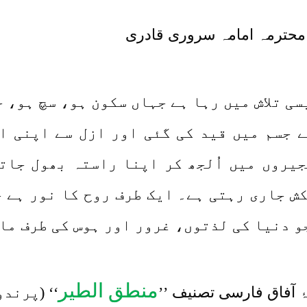
مامہ سروری قادری
ی تلاش میں رہا ہے جہاں سکون ہو، سچ ہو، ح
کے جسم میں قید کی گئی اور ازل سے اپنی ا
یروں میں اُلجھ کر اپنا راستہ بھول جات
ش جاری رہتی ہے۔ ایک طرف روح کا نور ہے 
و دنیا کی لذتوں، غرور اور ہوس کی طرف ما
منطق الطیر
آفاق فارسی تصنیف ’’
‘‘ (پرند