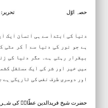
حصہ اوّل تحریر: محترمہ ا
دنیا کی ابتدا سے ہی انسان ایک ایس
ہے جو نور کی دنیا سے آ کر مٹی 
بیقرار رہتی ہے۔ مگر دنیا کی زنج
میں خیر اور شر کی ایک مستقل کشمک
اور دوسری طرف نفس کی تاریکی ہے ج
حضرت شیخ فریدالدین عطّارؒ کی شہرۂ 