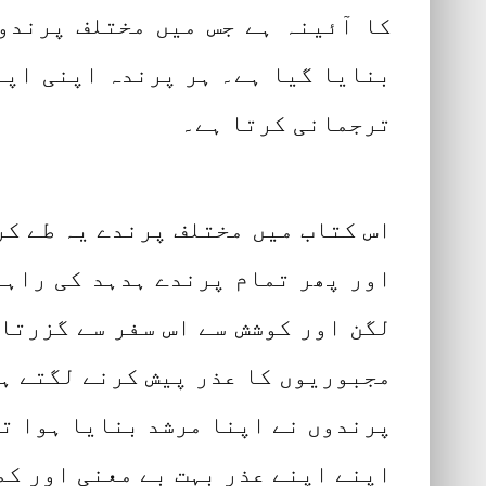
کا آئینہ ہے جس میں مختلف پرندو
بنایا گیا ہے۔ ہر پرندہ اپنی اپن
ترجمانی کرتا ہے۔
اس کتاب میں مختلف پرندے یہ طے کر
اور پھر تمام پرندے ہدہد کی راہن
لگن اور کوشش سے اس سفر سے گزرتا
مجبوریوں کا عذر پیش کرنے لگتے ہی
پرندوں نے اپنا مرشد بنایا ہوا تھا
اپنے اپنے عذر بہت بے معنی اور کم