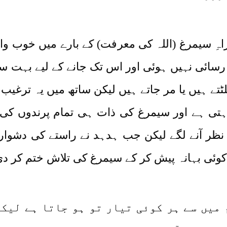
راہِ سیمرغ (اللہ کی معرفت) کے بارے میں خوب و
سائی نہیں ہوئی اور اس تک جانے کے لیے بہت سے
لٹتے ہیں یا مر جاتے ہیں لیکن ساتھ میں یہ ترغیب
ہتی ہے اور سیمرغ کی ذات ہی تمام پرندوں کی ت
 نظر آنے لگے لیکن جب ہدہد نے راستے کی دشوا
ہ کوئی بہانہ پیش کر کے سیمرغ کی تلاش ختم کر د
م میں سے ہر کوئی تیار تو ہو جاتا ہے لیک