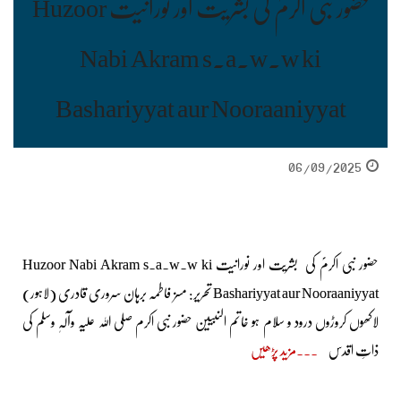
حضور نبی اکرمؐ کی بشریت اور نورانیت Huzoor
Nabi Akram s.a.w.w ki
Bashariyyat aur Nooraaniyyat
06/09/2025
حضور نبی اکرمؐ کی بشریت اور نورانیت Huzoor Nabi Akram s.a.w.w ki
Bashariyyat aur Nooraaniyyat تحریر: مسز فاطمہ برہان سروری قادری (لاہور)
لاکھوں کروڑوں درود و سلام ہو خاتم النبییٖن حضور نبی اکرم صلی اللہ علیہ وآلہٖ وسلم کی
ذاتِ اقدس
مزید پڑھیں