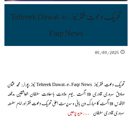
تحریک دعوتِ فقر نیوز Tehreek Dawat-e-
Faqr News
06/09/2025
تحریک دعوتِ فقر نیوز Tehreek Dawat-e-Faqr News نیوز رپورٹر: محمد عثمان
صادق سروری قادری 19 اگست ۔یومِ ولادت باسعادت سلطان العاشقین مدظلہ
الاقدس 19 اگست کا مبارک دن بانی و سرپرستِ اعلیٰ تحریک دعوتِ فقر اور امام سلسلہ
سروری قادری سلطان
مزید پڑھیں