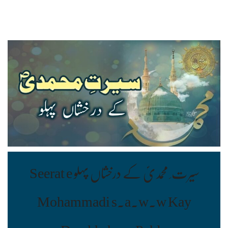
سیرت ِ محمدیؐ کے درخشاں پہلو Seerat e
Mohammadi s.a.w.w Kay