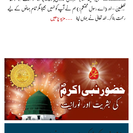
لِّلْعٰلَمِیْنَ – اور (اے رسولِ محتشم!) ہم نے آپ کو نہیں بھیجا مگر تمام جہانوں کے لیے
رحمت بنا کر۔ اللہ تعالیٰ نے جہاں اپنا
مزید پڑھیں