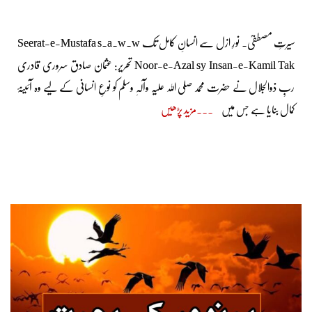
سیرتِ مصطفیؐ۔ نورِ ازل سے انسانِ کامل تک Seerat-e-Mustafa s.a.w.w
Noor-e-Azal sy Insan-e-Kamil Tak تحریر: عثمان صادق سروری قادری
ربِ ذوالجلال نے حضرت محمد صلی اللہ علیہ وآلہٖ وسلم کو نوعِ انسانی کے لیے وہ آئینۂ
کمال بنایا ہے جس میں
مزید پڑھیں