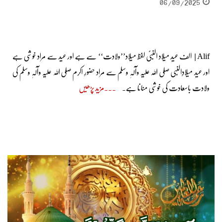
06/09/2025
Alif | الف عید میلاد النبیؐ لفظ میلاد’’ولادت‘‘ سے ہے اور عید سے مراد خوشی ہے
اور عید میلادِالنبی صلی اللہ علیہ وآلہٖ وسلم سے مراد حضورِ اکرم صلی اللہ علیہ وآلہٖ وسلم کی
ولادت باسعادت کی خوشی منانا ہے۔
مزید پڑھیں