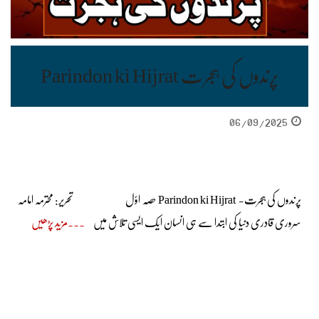
پرندوں کی ہجرت Parindon ki Hijrat
06/09/2025
پرندوں کی ہجرت- Parindon ki Hijrat حصہ اوّل تحریر: محترمہ امامہ
سروری قادری دنیا کی ابتدا سے ہی انسان ایک ایسی تلاش میں
مزید پڑھیں