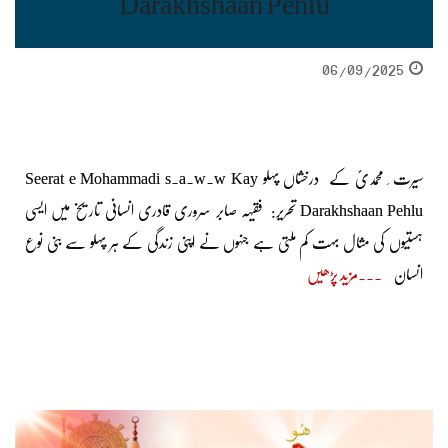
Darakhshaan Pehlu
06/09/2025
سیرت ِ محمدیؐ کے درخشاں پہلو Seerat e Mohammadi s.a.w.w Kay
Darakhshaan Pehlu تحریر: فقیہہ صابر سروری قادری انسانی تاریخ میں ایسی
ہستیوں کی مثال بہت کم ملتی ہے جنہوں نے اپنی زندگی کے ہر پہلو سے بنی نوع
انسان
مزید پڑھیں