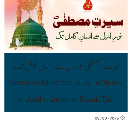
سیرتِ مصطفی ؐ نورِ ازل سے انسانِ کامل تک
Seerat-e-Mustafa s.a.w.w Noor-
e-Azal sy Insan-e-Kamil Tak
06/09/2025