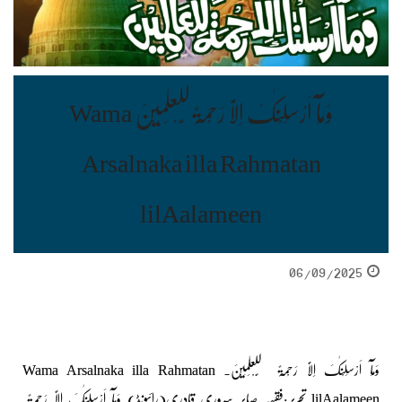
وَمَآ اَرْسَلْنٰکَ اِلَّا رَحْمَۃً لِّلْعٰلَمِیْنَ Wama
Arsalnaka illa Rahmatan
lilAalameen
06/09/2025
وَمَآ اَرْسَلْنٰکَ اِلَّا رَحْمَۃً لِّلْعٰلَمِیْنَ۔ Wama Arsalnaka illa Rahmatan
lilAalameen تحریر:فقیہہ صابر سروری قادری(رائیونڈ) وَمَآ اَرْسَلْنٰکَ اِلَّا رَحْمَۃً