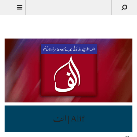
Urdu
Alif | الف