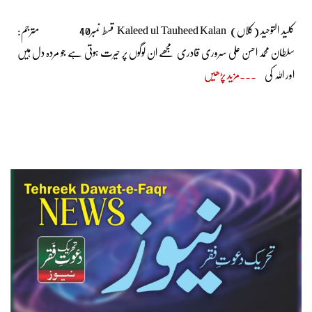
کلید التوحید (کلاں) Kaleed ul Tauheed Kalan قسط نمبر40 مترجم:
سلطان محمد احسن علی سروری قادری مجھے ان لوگوں پر حیرت ہوتی ہے جو مردہ دل ہیں
اور اللہ کی
مزید پڑھیں