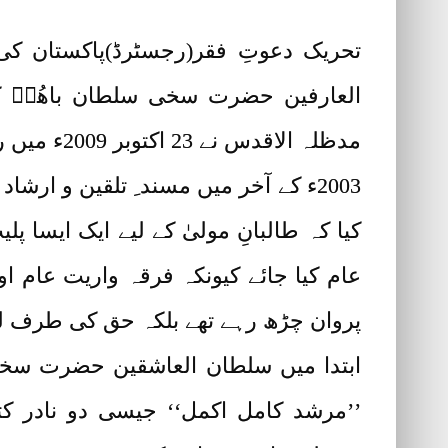
تحریک دعوتِ فقر(رجسٹرڈ)پاکستان کی 
العارفین حضرت سخی سلطان باھُوؒ 
مدظلہ الاقدس نے 23 اکتوبر 2009ء میں رکھی۔
2003ء کے آخر میں مسند ِ تلقین و
کیا کہ طالبانِ مولیٰ کے لیے ایک ایسا 
عام کیا جائے کیونکہ فرقہ واریت عام 
پروان چڑھ رہے تھے بلکہ حق کی طرف ل
ابتدا میں سلطان العاشقین حضرت سخی 
’’مرشد کامل اکمل‘‘ جیسی دو نادر ک