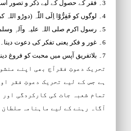
3۔ فقر کے حصول کے لیے ذکر و تصور اسمِ اللہ ذات کی دعوت دینا۔
4۔ لوگوں کو فَفِرُّوْٓا اِلَی اللّٰہ (دوڑو اللہ کی طرف) یعنی ’’دوڑو اسم اللہ ذات کی طرف‘‘ کی دعوت دینا۔
5۔ رسول اکرم صلی اللہ علیہ وآلہٖ وسلم کی تعلیماتِ حقانیہ پر صدقِ دل سے عمل کرنا۔
6۔ غور و فکر یعنی تفکر کی دعوت دینا۔
7۔ بلاتفریق آپس میں محبت کو فروغ دینا اور دنیا سے نفرت کو ختم کرنا۔
تحریک دعوتِ فقرآج بھی اپنے منشو
ہے جس کے لیے تحریک دعوتِ فقر او
تمام شعبہ جات کی کارکردگی اور د
آگاہ رہنے کے لیے ماہنامہ سلطان 