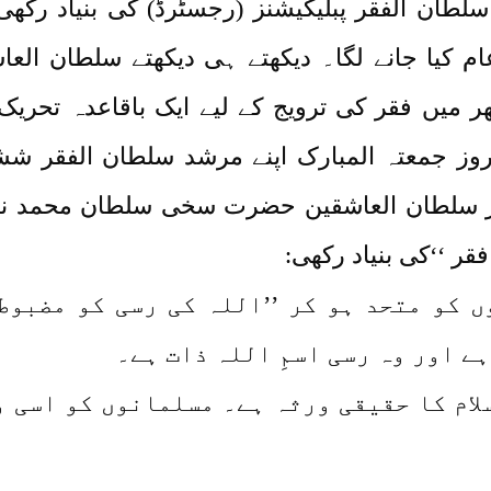
اور پذیرائی کے بعد2006ء میں سلطان الفقر پبلیکیشنز (رجسٹرڈ) 
م عام کیا جانے لگا۔ دیکھتے ہی دیکھتے سلطان ا
ر 2009 ء بمطابق -3ذیقعد 1430ھ بروز جمعتہ المبارک اپنے مرش
ر سلطان العاشقین حضرت سخی سلطان محمد نج
ر ‘‘کی بنیاد رکھی:
ں کو متحد ہو کر ’’اللہ کی رسی کو مضبوط
ے اور وہ رسی اسمِ اللہ ذات ہے۔
لسلام کا حقیقی ورثہ ہے۔ مسلمانوں کو اسی 