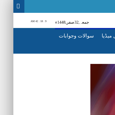
9 : 18 : 43 AM
جمعہ‬‮,
23
صفر‬,
1448ء
میڈیا
سوالات وجوابات