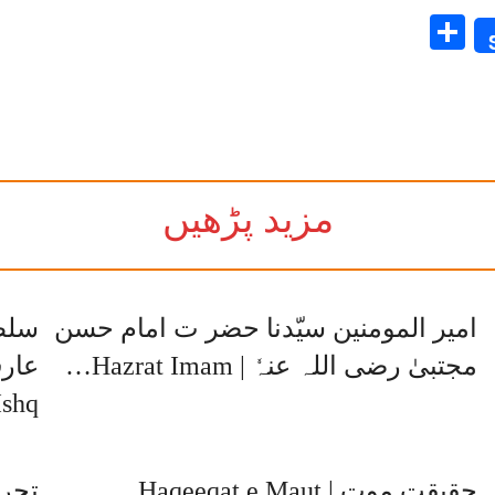
Share
مزید پڑھیں
امیر المومنین سیّدنا حضر ت امام حسن
سلطا
مجتبیٰ رضی اللہ عنہٗ | Hazrat Imam…
Ishq…
حقیقتِ موت | Haqeeqat e Maut
تجرید و 