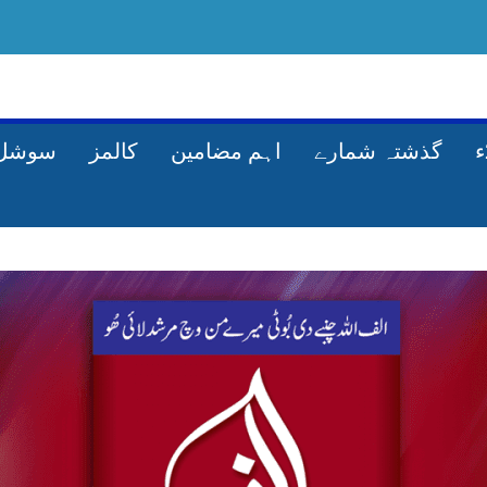
گذشتہ شمارے
اہم مضامین
کالمز
سوشل 