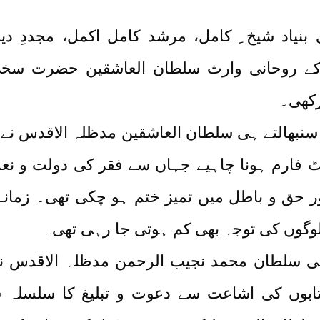
بنیاد شیخ ِ کامل، مرشد کامل اکمل، مجددِ د
کے روحانی وارث سلطان العاشقین حضرت سخ
 ارشاد سنبھالتے ہی سلطان العاشقین مدظلہ الاق
پلیٹ فارم ہونا چاہیے جہاں سے فقر کی دولت و نعم
اور حق و باطل میں تمیز ختم ہو چکی تھی۔ زمان
وگوں کی توجہ بھی کم ہوتی جا رہی تھی۔
سلطان محمد نجیب الرحمن مدظلہ الاقدس نے ـ’
تابوں کی اشاعت سے دعوت و تبلیغ کا سلسلہ ش