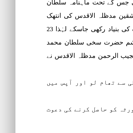
کی بنیاد رکھی جس کے تحت ماہنامہ سلطان
لعاشقین مدظلہ الاقدس کی انتھک
کاوشیںاس نتیجہ پر پہنچ گئیں کہ دنیا بھر میں فقر کی ترویج کے لیے ایک باقاعدہ تحریک کی بنیاد رکھی جاسکے لہٰذا 23
د سلطان الفقر ششم حضرت سخی سلطان محمد
یب الرحمن مدظلہ الاقدس نے
ی سے تھام لو اور آپس میں
ورثہ کو حاصل کرنے کی دعوت