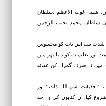
ین، شبیہ غوث الاعظم ،سلطان
ی سلطان محمد نجیب الرحمن
دس نے شدت سے اس بات کو محسوس
ت اور تعلیمات کو دنیا بھر میں
ے میں نہ صرف گمراہ کن عقائد
’حقیقت اسمِ اللہ ذات‘‘ اور
روع کیا۔ان کتابوں کی بے حد