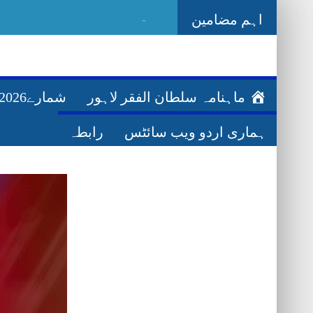
اہم مضامین
_
Ghazwa Ba
ماہنامہ سلطان الفقر لاہور
شمارے2026ء
ہماری اردو ویب سائٹس
رابطہ