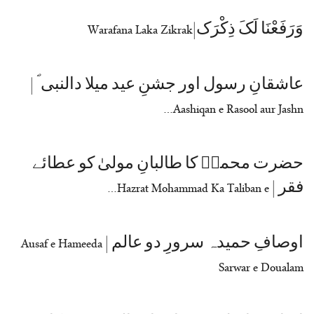
وَرَفَعْنَا لَکَ ذِکْرَک|Warafana Laka Zikrak
عاشقانِ رسول اور جشنِ عید میلا دالنبی ؐ |
Aashiqan e Rasool aur Jashn…
حضرت محمدؐ کا طالبانِ مولیٰ کو عطائے
فقر | Hazrat Mohammad Ka Taliban e…
اوصافِ حمیدہ سرورِ دو عالم | Ausaf e Hameeda
Sarwar e Doualam