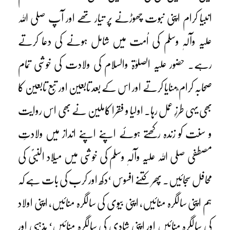
انبیا کرام اپنی نبوت چھوڑنے پر تیار تھے اور آپ صلی اللہ
علیہ وآلہٖ وسلم کی اُمت میں شامل ہونے کی دعا کرتے
رہے۔ حضور علیہ الصلوٰۃ والسلام کی ولادت کی خوشی تمام
صحابہ کرام ؓمنایا کرتے اور اس کے بعد تابعین اور تبع تابعین کا
بھی یہی طرزِ عمل رہا۔ اولیا و فقرا کاملین نے بھی اس روایت
و سنت کو زندہ رکھتے ہوئے اپنے اپنے انداز میں ولادتِ
مصطفی صلی اللہ علیہ وآلہٖ وسلم کی خوشی میں میلاد النبیؐ کی
محافل سجائیں۔ پھر کتنے افسوس ‘دکھ اور کرب کی بات ہے کہ
ہم اپنی سالگرہ منائیں، اپنی بیوی کی سالگرہ منائیں، اپنی اولاد
کی سالگرہ منائیں اور اپنی شادی کی سالگرہ منائیں‘ مذہبی اور