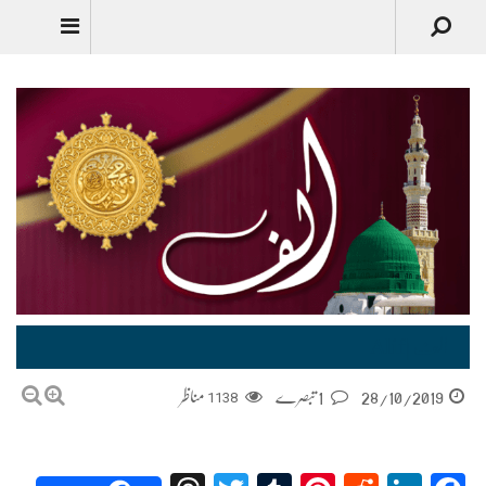
الف |Alif
28/10/2019
1 تبصرے
1138
مناظر