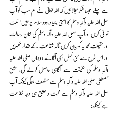
سے پہلے سجدہ شکر بجالائیں کہ اللہ تعالیٰ نے ہم سب کو آپ
صلی اللہ علیہ وآلہٖ وسلم کا اُمتی بنایا درودو سلام پڑھیں‘ نعت
خوانی کریں اورآپ صلی اللہ علیہ وآلہٖ وسلم کی شانِ رسالت
اور حقیقت ِمحمدیہ کو بیان کریں تاکہ شفاعت کے حقدار ٹھہریں
اور اس طرح سے نئی نسل بھی آقائے دوجہاں صلی اللہ علیہ
وآلہٖ وسلم کی حقیقت سے آگاہی حاصل کرلے گی، عشقِ
مصطفی صلی اللہ علیہ وآلہٖ وسلم سے متصف ہوگی کیونکہ آپ
صلی اللہ علیہ وآلہٖ وسلم سے محبت و عشق ہی وجہ شفاعت
ہے کیونکہ: