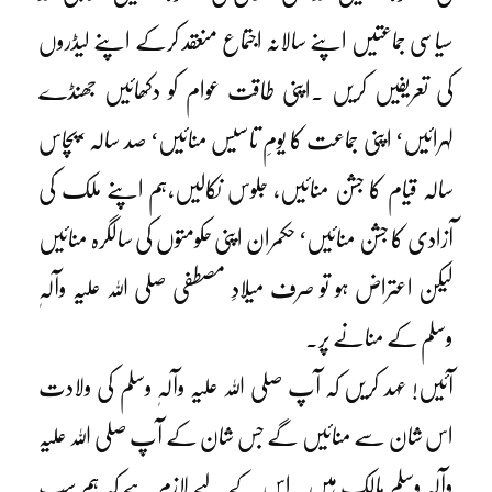
سیاسی جماعتیں اپنے سالانہ اجتماع منعقد کرکے اپنے لیڈروں
کی تعریفیں کریں ۔اپنی طاقت عوام کو دکھائیں جھنڈے
لہرائیں‘ اپنی جماعت کا یومِ تاسیس منائیں‘ صد سالہ ‘پچاس
سالہ قیام کا جشن منائیں، جلوس نکالیں،ہم اپنے ملک کی
آزادی کا جشن منائیں‘ حکمران اپنی حکومتوں کی سالگرہ منائیں
لیکن اعتراض ہو تو صرف میلادِ مصطفی صلی اللہ علیہ وآلہٖ
وسلم کے منانے پر۔
آئیں! عہد کریں کہ آپ صلی اللہ علیہ وآلہٖ وسلم کی ولادت
اس شان سے منائیں گے جس شان کے آپ صلی اللہ علیہ
وآلہٖ وسلم مالک ہیں۔ اس کے لیے لازم ہے کہ ہم سب